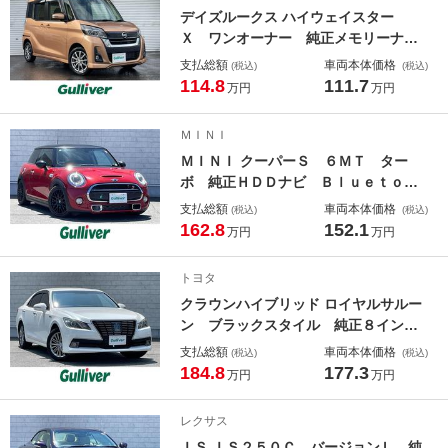
アマット 純正ドアバイザー
デイズルークス ハイウェイスター
Ｘ ワンオーナー 純正メモリーナ
ビ 片側パワースライドドア エマー
支払総額
車両本体価格
(税込)
(税込)
ジェンシーブレーキ アラウンドビュ
114.8
111.7
万円
万円
ーモニター アイドリングストップ
ステアリングリモコン オートハイビ
ＭＩＮＩ
ーム ＬＥＤライト ドラレコ ＥＴ
ＭＩＮＩ クーパーＳ ６ＭＴ ター
Ｃ
ボ 純正ＨＤＤナビ Ｂｌｕｅｔｏｏ
ｔｈ ＵＳＢ バックカメラ ドライ
支払総額
車両本体価格
(税込)
(税込)
ブレコーダー ＥＴＣ ＢＬＩＴＺ車
162.8
152.1
万円
万円
高調 ギガモットＡＷ ルーフスポイ
ラー ＬＥＤヘッドライト・フォグ
トヨタ
プッシュスタート
クラウンハイブリッド ロイヤルサルー
ン ブラックスタイル 純正８インチ
ナビ Ｂｌｕｅｔｏｏｔｈ フルセ
支払総額
車両本体価格
(税込)
(税込)
グ バックカメラ 後退時連動サイド
184.8
177.3
万円
万円
ミラー ハンドルヒーター 純正フロ
アマット 前方発進警告装置 ウィン
レクサス
カーミラー ＡＣツインパネル 前ド
ＩＳ ＩＳ２５０Ｃ バージョンＬ 純