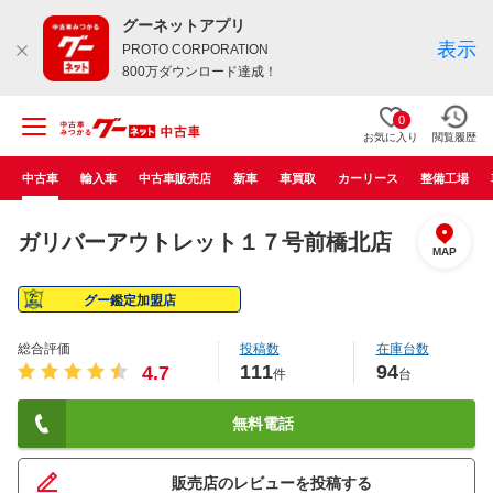
グーネットアプリ
表示
PROTO CORPORATION
800万ダウンロード達成！
0
お気に入り
閲覧履歴
中古車
輸入車
中古車販売店
新車
車買取
カーリース
整備工場
ガリバーアウトレット１７号前橋北店
MAP
グー鑑定加盟店
総合評価
投稿数
在庫台数
111
94
4.7
件
台
無料電話
販売店のレビューを投稿する