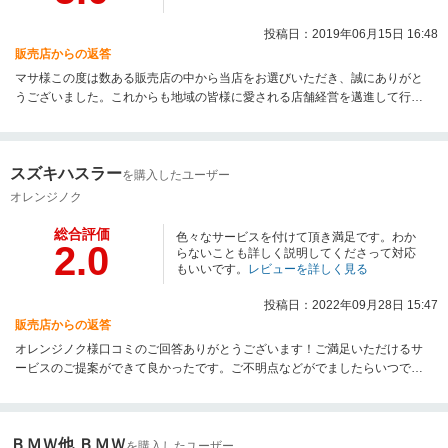
投稿日：2019年06月15日 16:48
販売店からの返答
マサ様この度は数ある販売店の中から当店をお選びいただき、誠にありがと
うございました。これからも地域の皆様に愛される店舗経営を邁進して行き
ます。長いお付き合いを今後も宜しくお願い申し上げます。
スズキハスラー
を購入したユーザー
オレンジノク
総合評価
色々なサービスを付けて頂き満足です。わか
2.0
らないことも詳しく説明してくださって対応
もいいです。
レビューを詳しく見る
投稿日：2022年09月28日 15:47
販売店からの返答
オレンジノク様口コミのご回答ありがとうございます！ご満足いただけるサ
ービスのご提案ができて良かったです。ご不明点などがでましたらいつでも
ご連絡くださいませ。
ＢＭＷ他 ＢＭＷ
を購入したユーザー