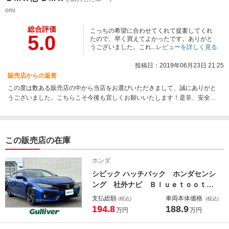
omi
総合評価
こっちの希望に合わせてくれて提案してくれ
5.0
たので、早く買えてよかったです。ありがと
うございました。これ...
レビューを詳しく見る
投稿日：2019年06月23日 21:25
販売店からの返答
この度は数ある販売店の中から当店をお選びいただきまして、誠にありがと
うございました。こちらこそ今後も宜しくお願いいたします！是非、安全運
転で素敵なカーライフをお過ごしください。
この販売店の在庫
ホンダ
シビック ハッチバック ホンダセンシ
ング 社外ナビ Ｂｌｕｅｔｏｏｔ
ｈ フルセグＴＶ バックカメラ Ｔ
支払総額
車両本体価格
(税込)
(税込)
Ｖキャンセラー ＥＴＣ ドラレコ
194.8
188.9
万円
万円
オートクルーズコントロール プリク
ラッシュ レーンキープアシスト 前