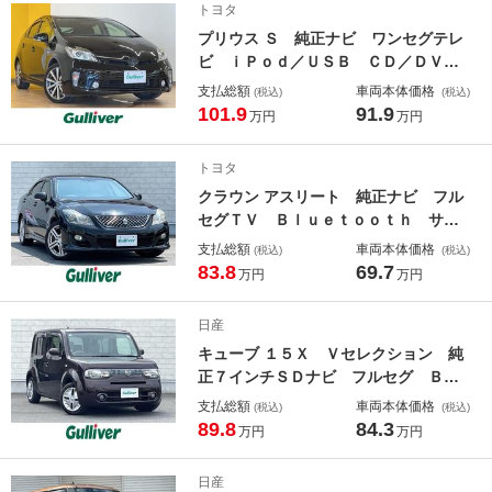
トヨタ
席シートヒーター ＬＥＤヘッドライ
プリウス Ｓ 純正ナビ ワンセグテレ
ト
ビ ｉＰｏｄ／ＵＳＢ ＣＤ／ＤＶ
Ｄ ＦＭ／ＡＭ バックカメラ ＥＴ
支払総額
車両本体価格
(税込)
(税込)
Ｃ ステアリングスイッチ オートエ
101.9
91.9
万円
万円
アコン オートライト スマートキ
ー プッシュスタート／イモビライザ
トヨタ
ー
クラウン アスリート 純正ナビ フル
セグＴＶ Ｂｌｕｅｔｏｏｔｈ サン
ルーフ クルーズコントロール ＥＴ
支払総額
車両本体価格
(税込)
(税込)
Ｃ ドライブレコーダー ステアリン
83.8
69.7
万円
万円
グスイッチ スマートキー プッシュ
スタート 社外アルミホイール フル
日産
オートエアコン
キューブ １５Ｘ Ｖセレクション 純
正７インチＳＤナビ フルセグ Ｂ
Ｔ ＤＶＤ バックカメラ ドライブ
支払総額
車両本体価格
(税込)
(税込)
レコーダー スマートキー プッシュ
89.8
84.3
万円
万円
スタート ステアリングスイッチ オ
ートライト フォグランプ 純正フロ
日産