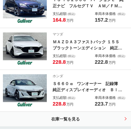
アイージークローザー
正ナビ フルセグＴＶ ＡＭ／ＦＭ
Ｂｌｕｅｔｏｏｔｈ接続 バックモニ
支払総額
車両本体価格
(税込)
(税込)
ター ドライブレコーダー ビルトイ
164.8
157.2
万円
万円
ンＥＴＣ ステアリングスイッチ フ
ルオートエアコン ＭＴモード付きＡ
マツダ
Ｔ フルオートエアコン
ＭＡＺＤＡ３ファストバック １５Ｓ
ブラックトーンエディション 純正８
型ナビ Ｂｌｕｅｔｏｏｔｈ フルセ
支払総額
車両本体価格
(税込)
(税込)
グ ＨＤＭＩ接続 全周囲カメラ 衝
228.8
222.8
万円
万円
突軽減ブレーキ レーンアシスト Ｂ
ＳＭ コーナーセンサー 前後ドラレ
ホンダ
コ ＥＴＣ ブラックトーンＥＤ内
Ｓ６６０ α ワンオーナー 記録簿
装 社外ＡＷ付冬タイヤ有
純正ディスプレイオーディオ Ｂｌｕ
ｅｔｏｏｔｈ クルーズコントロー
支払総額
車両本体価格
(税込)
(税込)
ル 半革 革巻きステアリング プッ
228.8
223.7
万円
万円
シュスタート バックカメラ スマー
トキー２本 ＥＴＣ オートライト
在庫一覧を見る
純正ＡＷ