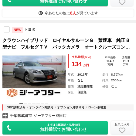
無料通話でお問い合わせ
8人
今あなたの他に
が見ています
トヨタ
NEW
クラウンハイブリッド ロイヤルサルーンＧ 禁煙車 純正８
型ナビ フルセグＴＶ バックカメラ オートクルーズコント
ロール 温冷白革シート 電動リアゲート パワーシート シ
支払総額
(税込)
本体価格
諸費用
ートエアコン ＬＥＤヘッドライト ＥＴＣ 純正１６インチ
114.7
19.3
134
万円
万円
万円
ＡＷ
年式
2013年
走行
8.7万km
車検
なし
排気
2500cc
整備
法定整備無
修復
なし
保証
保証無
OBD診断済み
オンライン商談可
オプション見積り可
ローン仮審査
千葉県成田市
ジーアフター成田店
お気に入り
まずは在庫確認・見積依頼
無料通話でお問い合わせ