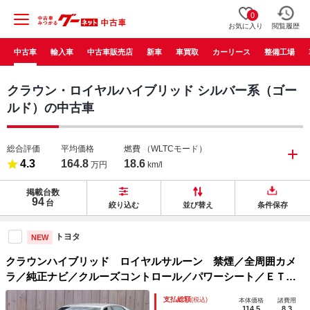
0
お気に入り
閲覧履歴
中古車
輸入車
中古車販売店
新車
車買取
カーリース
整備工場
クラウン・ロイヤルハイブリッド シルバー系（ゴー
ルド）の中古車
総合評価
平均価格
燃費
（WLTCモード）
4.3
164.8
18.6
万円
km/l
掲載台数
94
台
絞り込む
並び替え
条件保存
トヨタ
NEW
クラウンハイブリッド ロイヤルサルーン 禁煙／全周囲カメ
ラ／純正ナビ／クルーズコントロール／パワーシート／ＥＴＣ
／フルセグＴＶ／プッシュスタート／純正１６インチアルミ／
支払総額
(税込)
本体価格
諸費用
オートライト／ドラレコ／シートヒーター／ステアリングヒー
114.5
8.3