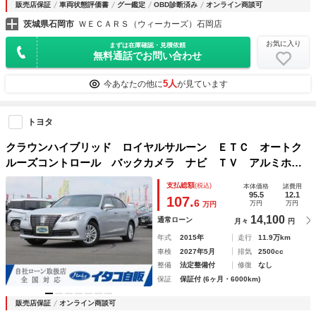
販売店保証
車両状態評価書
グー鑑定
OBD診断済み
オンライン商談可
茨城県石岡市
ＷＥＣＡＲＳ（ウィーカーズ）石岡店
お気に入り
まずは在庫確認・見積依頼
無料通話でお問い合わせ
5人
今あなたの他に
が見ています
トヨタ
クラウンハイブリッド ロイヤルサルーン ＥＴＣ オートク
ルーズコントロール バックカメラ ナビ ＴＶ アルミホイ
ール ＨＩＤ ＣＶＴ スマートキー 電動格納ミラー 盗難
支払総額
(税込)
本体価格
諸費用
防止システム パワーシート ＣＤ ＵＳＢ Ｂｌｕｅｔｏｏ
95.5
12.1
107.
6
万円
万円
万円
ｔｈ
14,100
通常ローン
月々
円
年式
2015年
走行
11.9万km
車検
2027年5月
排気
2500cc
整備
法定整備付
修復
なし
保証
保証付 (6ヶ月・6000km)
販売店保証
オンライン商談可