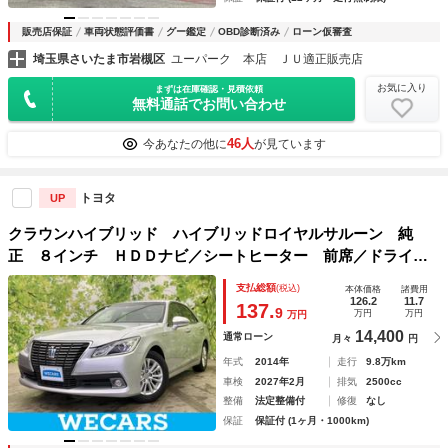
販売店保証
車両状態評価書
グー鑑定
OBD診断済み
ローン仮審査
埼玉県さいたま市岩槻区
ユーパーク 本店 ＪＵ適正販売店
お気に入り
まずは在庫確認・見積依頼
無料通話でお問い合わせ
46人
今あなたの他に
が見ています
トヨタ
UP
クラウンハイブリッド ハイブリッドロイヤルサルーン 純
正 ８インチ ＨＤＤナビ／シートヒーター 前席／ドライブ
レコーダー 前後／ヘッドランプ ＨＩＤ／Ｂｌｕｅｔｏｏｔ
支払総額
(税込)
本体価格
諸費用
ｈ接続／ＥＴＣ／ＥＢＤ付ＡＢＳ／横滑り防止装置／アイドリ
126.2
11.7
137.
9
万円
万円
万円
ングストップ
14,400
通常ローン
月々
円
年式
2014年
走行
9.8万km
車検
2027年2月
排気
2500cc
整備
法定整備付
修復
なし
保証
保証付 (1ヶ月・1000km)