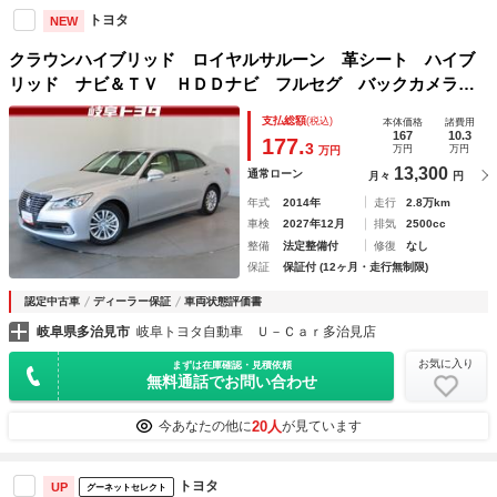
トヨタ
NEW
クラウンハイブリッド ロイヤルサルーン 革シート ハイブ
リッド ナビ＆ＴＶ ＨＤＤナビ フルセグ バックカメラ
ＤＶＤ再生 ミュージックプレイヤー接続可 ＥＴＣ 電動シ
支払総額
(税込)
本体価格
諸費用
ート スマートキー ＨＩＤヘッドライト アイドリングスト
167
10.3
177.
3
万円
万円
万円
ップ キーレス
13,300
通常ローン
月々
円
年式
2014年
走行
2.8万km
車検
2027年12月
排気
2500cc
整備
法定整備付
修復
なし
保証
保証付 (12ヶ月・走行無制限)
認定中古車
ディーラー保証
車両状態評価書
岐阜県多治見市
岐阜トヨタ自動車 Ｕ－Ｃａｒ多治見店
お気に入り
まずは在庫確認・見積依頼
無料通話でお問い合わせ
20人
今あなたの他に
が見ています
トヨタ
UP
グーネットセレクト