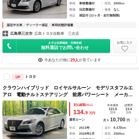
車検
車検整備付
排気
2500cc
整備
法定整備付
修復
なし
保証
保証付 (12ヶ月・走行無制限)
認定中古車
ディーラー保証
車両状態評価書
広島県三次市
広島トヨタ自動車 三次店
お気に入り
まずは在庫確認・見積依頼
無料通話でお問い合わせ
29人
今あなたの他に
が見ています
トヨタ
UP
クラウンハイブリッド ロイヤルサルーン モデリスタフルエ
アロ 電動チルトステアリング 前席パワーシート メーカー
８型ＨＤＤナビ トランクドアイージークローザー 禁煙車
支払総額
(税込)
本体価格
諸費用
１オーナー クルーズコントロール バックカメラ ＥＴＣ
121.5
13.4
134.
9
万円
万円
万円
10,700
通常ローン
月々
円
年式
2013年
走行
8.4万km
車検
2028年2月
排気
2500cc