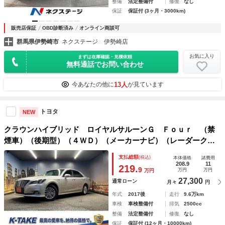
整備
法定整備付
修復
なし
保証
保証付 (3ヶ月・3000km)
販売店保証
OBD診断済み
オンライン商談可
群馬県伊勢崎市
ネクステージ 伊勢崎店
お気に入り
まずは在庫確認・見積依頼
無料通話でお問い合わせ
13人
今あなたの他に
が見ています
トヨタ
NEW
クラウンハイブリッド ロイヤルサルーンＧ Ｆｏｕｒ （禁
煙車）（後期型）（４ＷＤ）（メーカーナビ）（レーダークル
ーズコントロール）（パワーシート）（シートメモリ）（シー
支払総額
(税込)
本体価格
諸費用
トヒーター）（リアコンソール）（リアサンシェード）（純正
208.9
11
219.
9
万円
万円
万円
１６インチＡＷ）
27,300
通常ローン
月々
円
年式
2017後
走行
9.6万km
車検
車検整備付
排気
2500cc
整備
法定整備付
修復
なし
保証
保証付 (12ヶ月・10000km)