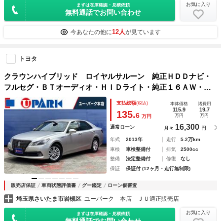
お気に入り
まずは在庫確認・見積依頼
無料通話でお問い合わせ
12人
今あなたの他に
が見ています
トヨタ
クラウンハイブリッド ロイヤルサルーン 純正ＨＤＤナビ・
フルセグ・ＢＴオーディオ・ＨＩＤライト・純正１６ＡＷ・パ
ワーシート・シートヒーター・ＬＥＤフォグ・クルーズコント
支払総額
(税込)
本体価格
諸費用
ロール・本革ステア・ＥＴＣ・トランクイージークローザー・
115.9
19.7
135.
6
万円
万円
万円
ドラレコ
16,300
通常ローン
月々
円
年式
2013年
走行
5.2万km
車検
車検整備付
排気
2500cc
整備
法定整備付
修復
なし
保証
保証付 (12ヶ月・走行無制限)
販売店保証
車両状態評価書
グー鑑定
ローン仮審査
埼玉県さいたま市岩槻区
ユーパーク 本店 ＪＵ適正販売店
お気に入り
まずは在庫確認・見積依頼
無料通話でお問い合わせ