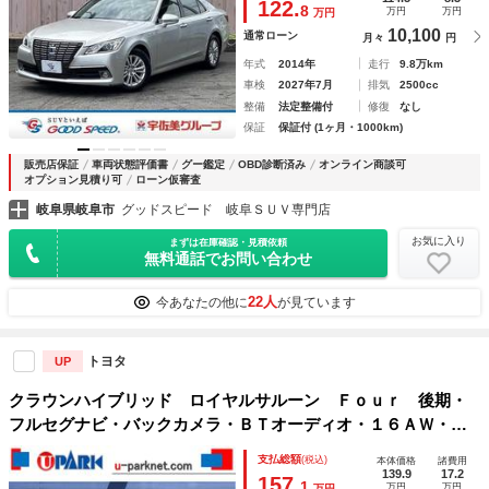
122.
8
万円
万円
万円
ター
10,100
通常ローン
月々
円
年式
2014年
走行
9.8万km
車検
2027年7月
排気
2500cc
整備
法定整備付
修復
なし
保証
保証付 (1ヶ月・1000km)
販売店保証
車両状態評価書
グー鑑定
OBD診断済み
オンライン商談可
オプション見積り可
ローン仮審査
岐阜県岐阜市
グッドスピード 岐阜ＳＵＶ専門店
お気に入り
まずは在庫確認・見積依頼
無料通話でお問い合わせ
22人
今あなたの他に
が見ています
トヨタ
UP
クラウンハイブリッド ロイヤルサルーン Ｆｏｕｒ 後期・
フルセグナビ・バックカメラ・ＢＴオーディオ・１６ＡＷ・シ
ートヒーター・ＬＥＤライト・フォグ・コーナーセンサー・レ
支払総額
(税込)
本体価格
諸費用
ーダークルーズ・ドアバイザー・フロアマット・ＥＴＣ・ＵＳ
139.9
17.2
157.
1
万円
万円
万円