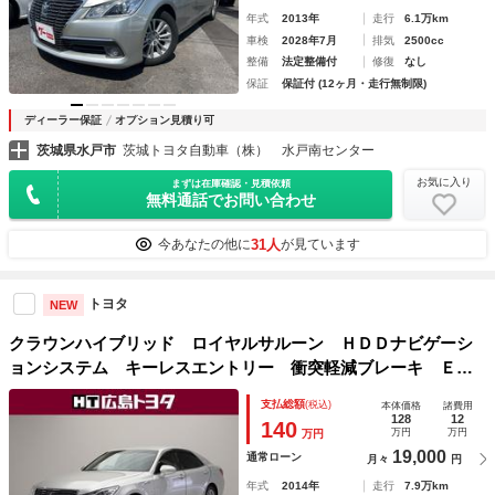
年式
2013年
走行
6.1万km
車検
2028年7月
排気
2500cc
整備
法定整備付
修復
なし
保証
保証付 (12ヶ月・走行無制限)
ディーラー保証
オプション見積り可
茨城県水戸市
茨城トヨタ自動車（株） 水戸南センター
お気に入り
まずは在庫確認・見積依頼
無料通話でお問い合わせ
31人
今あなたの他に
が見ています
トヨタ
NEW
クラウンハイブリッド ロイヤルサルーン ＨＤＤナビゲーシ
ョンシステム キーレスエントリー 衝突軽減ブレーキ ＥＳ
Ｃ 盗難防止装置 Ｂカメ ＰＷシート ＰＷ オートエアコ
支払総額
(税込)
本体価格
諸費用
ン ＤＶＤ再生機能 ＥＴＣ付き ナビＴＶ オートクルー
128
12
140
万円
万円
万円
ズ アルミホイール
19,000
通常ローン
月々
円
年式
2014年
走行
7.9万km