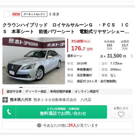
トヨタ
NEW
グーネットセレクト
クラウンハイブリッド ロイヤルサルーンＧ ・ＰＣＳ ＩＣ
Ｓ 本革シート 前後パワーシート 電動式リヤサンシェー
ド ＥＴＣ バックモニター １６ＡＷ ドラレコ前後 ステ
支払総額
(税込)
本体価格
諸費用
アリングヒーター クリアランスソナー ワンオーナー 中古
163
13.7
176.
7
万円
万円
万円
車ハイブリッド保証付
31,500
通常ローン
月々
円
年式
2015年
走行
7.7万km
車検
車検整備付
排気
2500cc
整備
法定整備付
修復
なし
保証
保証付 (12ヶ月・走行無制限)
認定中古車
ディーラー保証
車両状態評価書
オンライン商談可
熊本県八代市
熊本トヨタ自動車株式会社 八代店
お気に入り
まずは在庫確認・見積依頼
無料通話でお問い合わせ
24人
今あなたの他に
が見ています