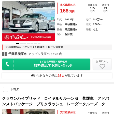
ージ レーダークルコン プリクラッシュセーフティシステ
支払総額
(税込)
本体価格
諸費用
ム 前席パワーシート 純正ナビ＆フルセグ＆ＢＴ Ｂモニタ
155
13
168
万円
万円
万円
ー ドラレコ
年式
2013年
走行
5.4万km
車検
車検整備付
排気
2500cc
整備
法定整備付
修復
なし
保証
保証無
OBD診断済み
オンライン商談可
ローン仮審査
千葉県茂原市
アップル茂原バイパス店
お気に入り
まずは在庫確認・見積依頼
無料通話でお問い合わせ
16人
今あなたの他に
が見ています
トヨタ
クラウンハイブリッド ロイヤルサルーンＧ 禁煙車 アドバ
ンストパッケージ プリクラッシュ レーダークルーズ クリ
アランスソナー レザーシートパケージ １７インチＡＷ シ
支払総額
(税込)
本体価格
諸費用