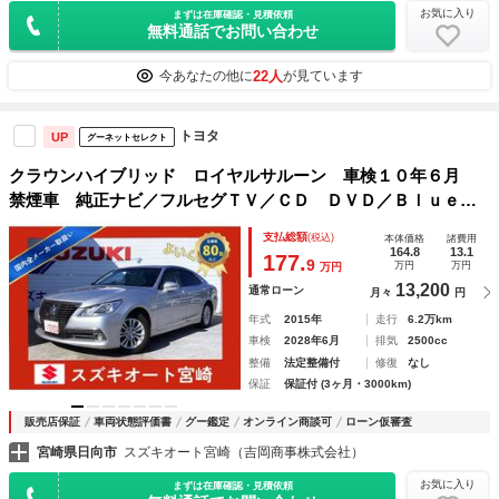
お気に入り
まずは在庫確認・見積依頼
無料通話でお問い合わせ
22人
今あなたの他に
が見ています
トヨタ
UP
グーネットセレクト
クラウンハイブリッド ロイヤルサルーン 車検１０年６月
禁煙車 純正ナビ／フルセグＴＶ／ＣＤ ＤＶＤ／Ｂｌｕｅｔ
ｏｏｔｈ バックカメラ ドラレコ シ－トヒ－タ－ ＵＳ
支払総額
(税込)
本体価格
諸費用
Ｂ 新品バッテリー クルーズコントロール パワーシート
164.8
13.1
177.
9
万円
万円
万円
ＥＴＣ 鑑定済車
13,200
通常ローン
月々
円
年式
2015年
走行
6.2万km
車検
2028年6月
排気
2500cc
整備
法定整備付
修復
なし
保証
保証付 (3ヶ月・3000km)
販売店保証
車両状態評価書
グー鑑定
オンライン商談可
ローン仮審査
宮崎県日向市
スズキオート宮崎（吉岡商事株式会社）
お気に入り
まずは在庫確認・見積依頼