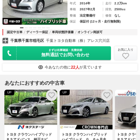
年式
2014年
走行
2.2万km
車検
2027年2月
排気
2500cc
整備
法定整備付
修復
なし
保証
保証付 (12ヶ月・走行無制限)
認定中古車
ディーラー保証
車両状態評価書
オンライン商談可
千葉県千葉市稲毛区
千葉トヨタ自動車（株）アレス穴川店
お気に入り
まずは在庫確認・見積依頼
無料通話でお問い合わせ
22人
今あなたの他に
が見ています
あなたにおすすめの中古車
UP
UP
トヨタ クラウンハイブリッド
トヨタ クラウンハイブリッド
トヨタ クラウ
ＲＳアドバンス 純正ナビ 全
ハイブリッド Ｇ ６ヶ月走行
ＲＳアドバン