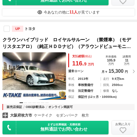
11人
今あなたの他に
が見ています
トヨタ
UP
クラウンハイブリッド ロイヤルサルーン （禁煙車）（モデ
リスタエアロ）（純正ＨＤＤナビ）（アラウンドビューモニタ
ー）（クルコン）（クリアランスソナー）（シートヒーター）
支払総額
(税込)
本体価格
諸費用
（パワーシート）（ＥＴＣ）（ＨＩＤヘッドライト）（純正１
105.9
11
116.
9
万円
万円
万円
６インチＡＷ）
15,300
通常ローン
月々
円
年式
2013年
走行
9.9万km
車検
車検整備付
排気
2500cc
整備
法定整備付
修復
なし
保証
保証付 (12ヶ月・10000km)
販売店保証
OBD診断済み
オンライン商談可
大阪府枚方市
ケーテイク セダンパーク 枚方
お気に入り
まずは在庫確認・見積依頼
無料通話でお問い合わせ