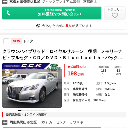
京都府京都市伏見区
ジャックプレミアム京都 京都南店
お気に入り
まずは在庫確認・見積依頼
無料通話でお問い合わせ
6人
今あなたの他に
が見ています
トヨタ
NEW
クラウンハイブリッド ロイヤルサルーン 後期 メモリーナ
ビ・フルセグ・ＣＤ／ＤＶＤ・Ｂｌｕｅｔｏｏｔｈ・バックカ
メラ・ＥＴＣ・ハンドルヒーター・シートヒーター・パワーシ
支払総額
(税込)
本体価格
諸費用
ート・クルーズコントロール・スマートキー・プッシュスター
185
13
198
万円
万円
万円
ト・ＬＥＤライト
年式
2015後
走行
7.9万km
車検
車検整備付
排気
2500cc
整備
法定整備付
修復
なし
保証
保証付 (1ヶ月・1000km)
販売店保証
オンライン商談可
岡山県岡山市北区
（株）カーセンターカワサキ