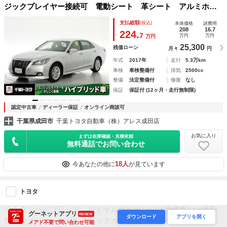
ジックプレイヤー接続可 電動シート 革シート アルミホイ
ール ＬＥＤヘッドランプ 記録簿 キーレス ＣＤ 盗難防
支払総額
(税込)
本体価格
諸費用
止装置 ハイブリッド オートクルーズコントロール メモリ
208
16.7
224.
7
万円
万円
万円
ーナビ フルセグ
25,300
残価ローン
月々
円
年式
2017年
走行
5.3万km
車検
車検整備付
排気
2500cc
整備
法定整備付
修復
なし
保証
保証付 (12ヶ月・走行無制限)
認定中古車
ディーラー保証
オンライン商談可
千葉県成田市
千葉トヨタ自動車（株）アレス成田店
お気に入り
まずは在庫確認・見積依頼
無料通話でお問い合わせ
18人
今あなたの他に
が見ています
トヨタ
クラウンハイブリッド ロイヤルサルーン （禁煙車）（後期
グーネットアプリ
RENEW
ダウンロード
アプリを開く
型）（メーカーナビ）（バックカメラ）（クルーズコントロー
メアド不要で問い合わせ可能