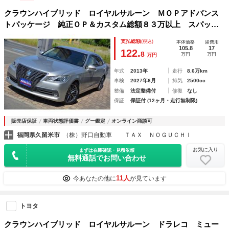
クラウンハイブリッド ロイヤルサルーン ＭＯＰアドバンス
トパッケージ 純正ＯＰ＆カスタム総額８３万以上 スパッタ
リング１８アルミ タイヤ４本新品 トランクスポイラー Ｔ
支払総額
(税込)
本体価格
諸費用
Ｖキット ドラレコ＆レーダー 車高調 全国配送２１７８
105.8
17
122.
8
万円
万円
万円
０ 全国１年保証
年式
2013年
走行
8.6万km
車検
2027年6月
排気
2500cc
整備
法定整備付
修復
なし
保証
保証付 (12ヶ月・走行無制限)
販売店保証
車両状態評価書
グー鑑定
オンライン商談可
福岡県久留米市
（株）野口自動車 ＴＡＸ ＮＯＧＵＣＨＩ
お気に入り
まずは在庫確認・見積依頼
無料通話でお問い合わせ
11人
今あなたの他に
が見ています
トヨタ
クラウンハイブリッド ロイヤルサルーン ドラレコ ミュー