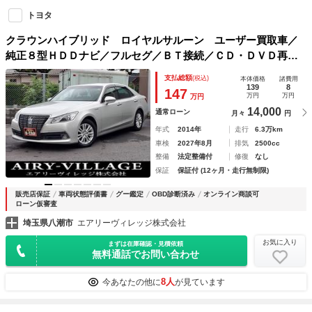
トヨタ
クラウンハイブリッド ロイヤルサルーン ユーザー買取車／
純正８型ＨＤＤナビ／フルセグ／ＢＴ接続／ＣＤ・ＤＶＤ再生
／Ｂカメラ／ビルトインＥＴＣ／ステアリングヒーター／シー
支払総額
(税込)
本体価格
諸費用
トヒーター／クルコン／スマートキー／プッシュスタート／Ｈ
139
8
147
万円
万円
万円
ＩＤヘッドライト
14,000
通常ローン
月々
円
年式
2014年
走行
6.3万km
車検
2027年8月
排気
2500cc
整備
法定整備付
修復
なし
保証
保証付 (12ヶ月・走行無制限)
販売店保証
車両状態評価書
グー鑑定
OBD診断済み
オンライン商談可
ローン仮審査
埼玉県八潮市
エアリーヴィレッジ株式会社
お気に入り
まずは在庫確認・見積依頼
無料通話でお問い合わせ
8人
今あなたの他に
が見ています