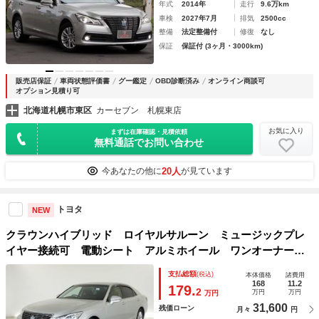
年式
2014年
走行
9.6万km
車検
2027年7月
排気
2500cc
整備
法定整備付
修復
なし
保証
保証付 (3ヶ月・3000km)
販売店保証
車両状態評価書
グー鑑定
OBD診断済み
オンライン商談可
オプション見積り可
北海道札幌市東区
カーセブン 札幌東店
お気に入り
まずは在庫確認・見積依頼
無料通話でお問い合わせ
20人
今あなたの他に
が見ています
トヨタ
NEW
クラウンハイブリッド ロイヤルサルーン ミュージックプレ
イヤー接続可 電動シート アルミホイール ワンオーナー
記録簿 キーレス ＣＤ 盗難防止装置 ハイブリッド オー
支払総額
(税込)
本体価格
諸費用
トクルーズコントロール ＨＤＤナビ ＨＩＤヘッドライト
168
11.2
179.
2
万円
万円
万円
フルセグ
31,600
残価ローン
月々
円