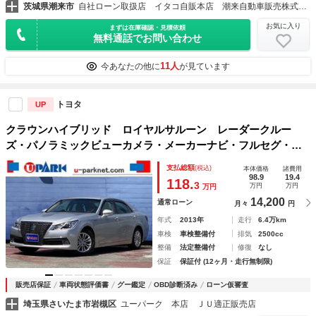
茨城県潮来市
自社ローン取扱店 イタコ自販本店 潮来自動車販売株式会社
お気に入り
まずは在庫確認・見積依頼
無料通話でお問い合わせ
11人
今あなたの他に
が見ています
トヨタ
UP
クラウンハイブリッド ロイヤルサルーン レーダークルー
ズ・パノラミックビューカメラ・メーカーナビ・フルセグ・Ｅ
ＴＣ・ＤＶＤ再生・ＢＴオーディオ・パワーシート・シートヒ
支払総額
(税込)
本体価格
諸費用
ーター・ＨＩＤライト・コーナーセンサー・ステアヒーター・
98.9
19.4
118.
3
万円
万円
万円
ドアバイザー
14,200
通常ローン
月々
円
年式
2013年
走行
6.4万km
車検
車検整備付
排気
2500cc
整備
法定整備付
修復
なし
保証
保証付 (12ヶ月・走行無制限)
販売店保証
車両状態評価書
グー鑑定
OBD診断済み
ローン仮審査
埼玉県さいたま市岩槻区
ユーパーク 本店 ＪＵ適正販売店