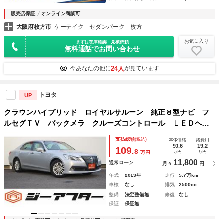
販売店保証
オンライン商談可
大阪府枚方市
ケーテイク セダンパーク 枚方
お気に入り
まずは在庫確認・見積依頼
無料通話でお問い合わせ
24人
今あなたの他に
が見ています
トヨタ
UP
クラウンハイブリッド ロイヤルサルーン 純正８型ナビ フ
ルセグＴＶ バックメラ クルーズコントロール ＬＥＤヘッ
ドライト ＥＴＣ パワーシート 電動格納式ミラー オート
支払総額
(税込)
本体価格
諸費用
マチックハイビーム キーレスエントリー
90.6
19.2
109.
8
万円
万円
万円
11,800
通常ローン
月々
円
年式
2013年
走行
5.7万km
車検
なし
排気
2500cc
整備
法定整備無
修復
なし
保証
保証無