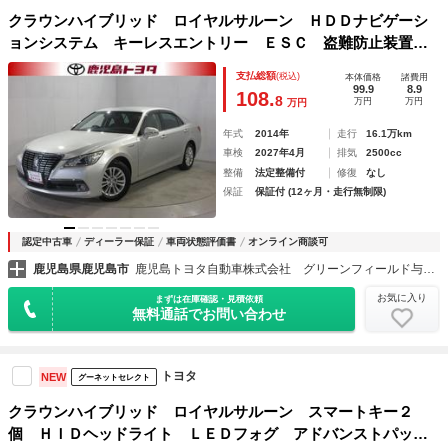
クラウンハイブリッド ロイヤルサルーン ＨＤＤナビゲーシ
ョンシステム キーレスエントリー ＥＳＣ 盗難防止装置
Ｂカメ ＰＷシート ＰＷ オートエアコン ＤＶＤ再生機
支払総額
(税込)
本体価格
諸費用
能 ＥＴＣ付き ナビＴＶ オートクルーズ カーテンエアバ
99.9
8.9
108.
8
万円
万円
万円
ッグ エアＢ
年式
2014年
走行
16.1万km
車検
2027年4月
排気
2500cc
整備
法定整備付
修復
なし
保証
保証付 (12ヶ月・走行無制限)
認定中古車
ディーラー保証
車両状態評価書
オンライン商談可
鹿児島県鹿児島市
鹿児島トヨタ自動車株式会社 グリーンフィールド与次郎
お気に入り
まずは在庫確認・見積依頼
無料通話でお問い合わせ
トヨタ
NEW
グーネットセレクト
クラウンハイブリッド ロイヤルサルーン スマートキー２
個 ＨＩＤヘッドライト ＬＥＤフォグ アドバンストパッケ