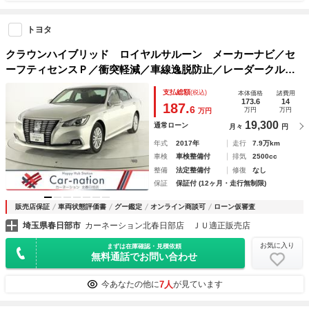
トヨタ
クラウンハイブリッド ロイヤルサルーン メーカーナビ／セ
ーフティセンスＰ／衝突軽減／車線逸脱防止／レーダークルー
ズ／ＬＥＤ／ＣＤ／ＤＶＤ／ＢＲ／ＴＶ／ＳＤ／ＵＳＢ／ＢＴ
支払総額
(税込)
本体価格
諸費用
／Ｂカメラ／ＥＴＣ２．０／シートヒーター／Ｐシート／純正
173.6
14
187.
6
万円
万円
万円
１６ＡＷ
19,300
通常ローン
月々
円
年式
2017年
走行
7.9万km
車検
車検整備付
排気
2500cc
整備
法定整備付
修復
なし
保証
保証付 (12ヶ月・走行無制限)
販売店保証
車両状態評価書
グー鑑定
オンライン商談可
ローン仮審査
埼玉県春日部市
カーネーション北春日部店 ＪＵ適正販売店
お気に入り
まずは在庫確認・見積依頼
無料通話でお問い合わせ
7人
今あなたの他に
が見ています