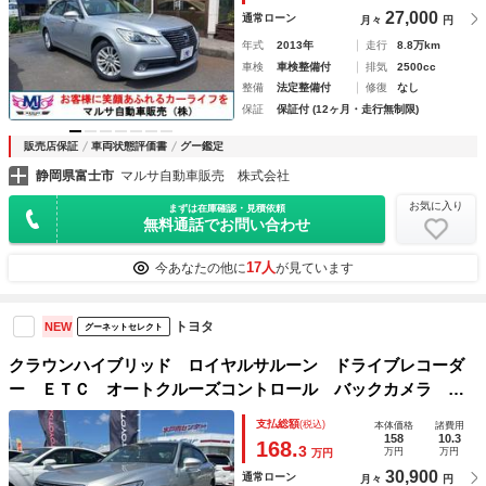
ム ＣＤ
27,000
通常ローン
月々
円
年式
2013年
走行
8.8万km
車検
車検整備付
排気
2500cc
整備
法定整備付
修復
なし
保証
保証付 (12ヶ月・走行無制限)
販売店保証
車両状態評価書
グー鑑定
静岡県富士市
マルサ自動車販売 株式会社
お気に入り
まずは在庫確認・見積依頼
無料通話でお問い合わせ
17人
今あなたの他に
が見ています
トヨタ
NEW
グーネットセレクト
クラウンハイブリッド ロイヤルサルーン ドライブレコーダ
ー ＥＴＣ オートクルーズコントロール バックカメラ ナ
ビ ＴＶ アルミホイール オートライト ＨＩＤ ＣＶＴ
支払総額
(税込)
本体価格
諸費用
スマートキー 電動格納ミラー 盗難防止システム パワーシ
158
10.3
168.
3
万円
万円
万円
ート ＣＤ
30,900
通常ローン
月々
円