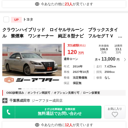
23人
今あなたの他に
が見ています
トヨタ
UP
クラウンハイブリッド ロイヤルサルーン ブラックスタイ
ル 禁煙車 ワンオーナー 純正８型ナビ フルセグＴＶ バ
ックカメラ オートクルーズコントロール シートヒーター
支払総額
(税込)
本体価格
諸費用
パワーシート ビルトインＥＴＣ ステアリングヒーター フ
106.9
13.1
120
万円
万円
万円
ロントフォグライト
13,000
通常ローン
月々
円
年式
2014年
走行
7.4万km
車検
2027年10月
排気
2500cc
整備
法定整備無
修復
なし
保証
保証無
OBD診断済み
オンライン商談可
オプション見積り可
ローン仮審査
千葉県成田市
ジーアフター成田店
お気に入り
まずは在庫確認・見積依頼
無料通話でお問い合わせ
12人
今あなたの他に
が見ています