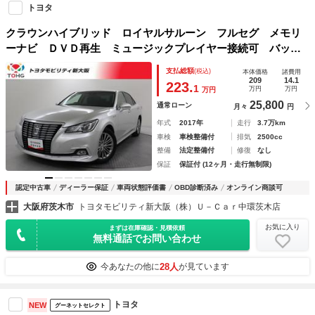
トヨタ
クラウンハイブリッド ロイヤルサルーン フルセグ メモリ
ーナビ ＤＶＤ再生 ミュージックプレイヤー接続可 バック
カメラ 衝突被害軽減システム ＥＴＣ ドラレコ ＬＥＤヘ
支払総額
(税込)
本体価格
諸費用
ッドランプ ワンオーナー 記録簿 ハンドルヒーター シー
209
14.1
223.
1
万円
万円
万円
トヒーター
25,800
通常ローン
月々
円
年式
2017年
走行
3.7万km
車検
車検整備付
排気
2500cc
整備
法定整備付
修復
なし
保証
保証付 (12ヶ月・走行無制限)
認定中古車
ディーラー保証
車両状態評価書
OBD診断済み
オンライン商談可
大阪府茨木市
トヨタモビリティ新大阪（株）Ｕ－Ｃａｒ中環茨木店
お気に入り
まずは在庫確認・見積依頼
無料通話でお問い合わせ
28人
今あなたの他に
が見ています
トヨタ
NEW
グーネットセレクト