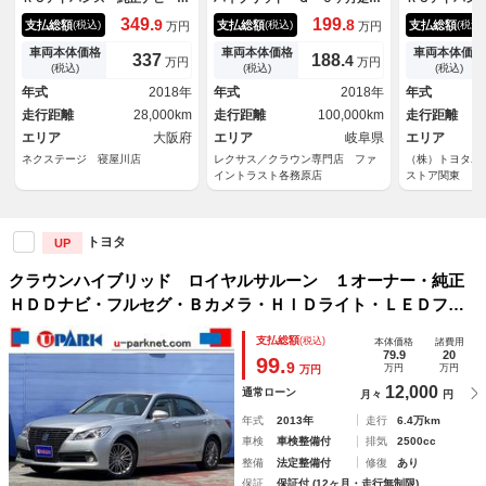
周囲カメラ 衝突被害軽減シス
距離無制限保証付 本革シー
カメラ 本革
349.
199.
9
8
支払総額
支払総額
支払総額
(税込)
(税込)
(税込)
万円
万円
テム レーダークルーズ 禁煙
ト レーダークルーズコントロ
アコン 前後
車 レザーシート コーナーセ
ール 衝突軽減ブレーキ 純正
Ｍ １００Ｖ
車両本体価格
車両本体価格
車両本体価格
337
188.
4
万円
万円
ンサー デジタルインナーミラ
ＳＤナビ 全周囲カメラ パワ
ｏｏｔｈ デ
(税込)
(税込)
(税込)
ー スマートキー ＬＥＤヘッ
ーシート シートヒーター シ
ラー アドバ
年式
2018年
年式
2018年
年式
ド ＥＴＣ２．０ 純正１８イ
ートエアコン Ｂｌｕｅｔｏｏ
走行距離
28,000km
走行距離
100,000km
走行距離
ンチアルミ
ｔｈ フルセグＴＶ
エリア
大阪府
エリア
岐阜県
エリア
ネクステージ 寝屋川店
レクサス／クラウン専門店 ファ
（株）トヨタユ
イントラスト各務原店
ストア関東
トヨタ
UP
クラウンハイブリッド ロイヤルサルーン １オーナー・純正
ＨＤＤナビ・フルセグ・Ｂカメラ・ＨＩＤライト・ＬＥＤフォ
グ・パワーシート・シートヒーター・プリクラッシュセーフテ
支払総額
(税込)
本体価格
諸費用
ィ・コーナーセンサー・ステアヒーター・純正１７ＡＷ・スマ
79.9
20
99.
9
万円
万円
万円
ートキー・ＥＴＣ
12,000
通常ローン
月々
円
年式
2013年
走行
6.4万km
車検
車検整備付
排気
2500cc
整備
法定整備付
修復
あり
保証
保証付 (12ヶ月・走行無制限)