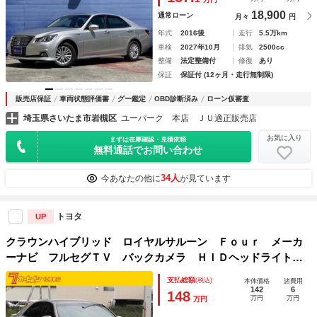
Ｂ・セーフティセンス
18,900
通常ローン
月々
円
年式
2016後
走行
5.5万km
車検
2027年10月
排気
2500cc
整備
法定整備付
修復
あり
保証
保証付 (12ヶ月・走行無制限)
販売店保証
車両状態評価書
グー鑑定
OBD診断済み
ローン仮審査
埼玉県さいたま市岩槻区
ユーパーク 本店 ＪＵ適正販売店
お気に入り
まずは在庫確認・見積依頼
無料通話でお問い合わせ
34人
今あなたの他に
が見ています
トヨタ
UP
クラウンハイブリッド ロイヤルサルーン Ｆｏｕｒ メーカ
ーナビ フルセグＴＶ バックカメラ ＨＩＤヘッドライト
ＬＥＤフォグランプ クルーズコントロール 電動チルト ス
支払総額
(税込)
本体価格
諸費用
ーパーライブサウンド パワーシート シートバックアシスト
142
6
148
万円
万円
万円
グリップ