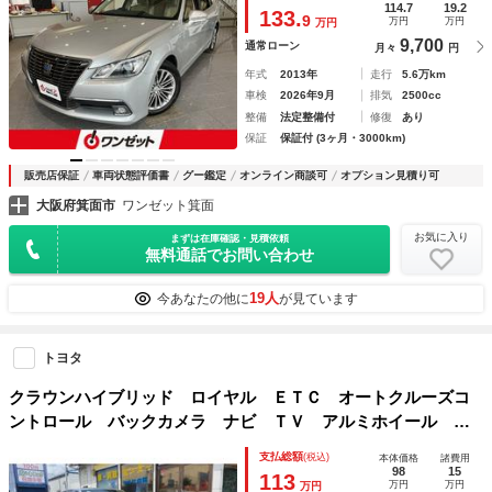
ートエアコン メーカーナビ メモリパワーシート 後席コン
114.7
19.2
133.
9
万円
万円
万円
ソール ＥＴＣ
9,700
通常ローン
月々
円
年式
2013年
走行
5.6万km
車検
2026年9月
排気
2500cc
整備
法定整備付
修復
あり
保証
保証付 (3ヶ月・3000km)
販売店保証
車両状態評価書
グー鑑定
オンライン商談可
オプション見積り可
大阪府箕面市
ワンゼット箕面
お気に入り
まずは在庫確認・見積依頼
無料通話でお問い合わせ
19人
今あなたの他に
が見ています
トヨタ
クラウンハイブリッド ロイヤル ＥＴＣ オートクルーズコ
ントロール バックカメラ ナビ ＴＶ アルミホイール オ
ートライト ＨＩＤ ＣＶＴ シートヒーター スマートキ
支払総額
(税込)
本体価格
諸費用
ー アイドリングストップ 電動格納ミラー 盗難防止システ
98
15
113
万円
万円
万円