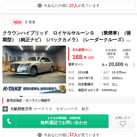
27人
今あなたの他に
が見ています
トヨタ
NEW
クラウンハイブリッド ロイヤルサルーンＧ （禁煙車）（後
期型）（純正ナビ）（バックカメラ）（レーダークルーズ）
（ＥＴＣ）（シートメモリー）（パワーシート）（シートヒー
支払総額
(税込)
本体価格
諸費用
ター）（ヘッドライトウォッシャー）（リアサンシェード）
157.9
11
168.
9
万円
万円
万円
（純正１６インチＡＷ）
20,600
通常ローン
月々
円
年式
2016後
走行
10.0万km
車検
2027年7月
排気
2500cc
整備
法定整備付
修復
なし
保証
保証付 (12ヶ月・10000km)
販売店保証
オンライン商談可
大阪府枚方市
ケーテイク セダンパーク 枚方
お気に入り
まずは在庫確認・見積依頼
無料通話でお問い合わせ
17人
今あなたの他に
が見ています