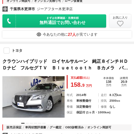
オンライン商談可
オプション見積り可
ローン仮審査
千葉県木更津市
ジーアフター木更津店
お気に入り
まずは在庫確認・見積依頼
無料通話でお問い合わせ
27人
今あなたの他に
が見ています
トヨタ
クラウンハイブリッド ロイヤルサルーン 純正８インチＨＤ
Ｄナビ フルセグＴＶ Ｂｌｕｅｔｏｏｔｈ Ｂカメラ パワ
ーシート シートヒーター クルコン ＥＴＣ ＨＩＤヘッド
支払総額
(税込)
本体価格
諸費用
ライト オートライト ステアリングヒーター スマートキー
138
20.9
158.
9
万円
万円
万円
プッシュスタート
年式
2014年
走行
8.3万km
車検
車検整備付
排気
2500cc
整備
法定整備付
修復
なし
保証
保証付 (1ヶ月・1000km)
販売店保証
車両状態評価書
グー鑑定
OBD診断済み
オンライン商談可