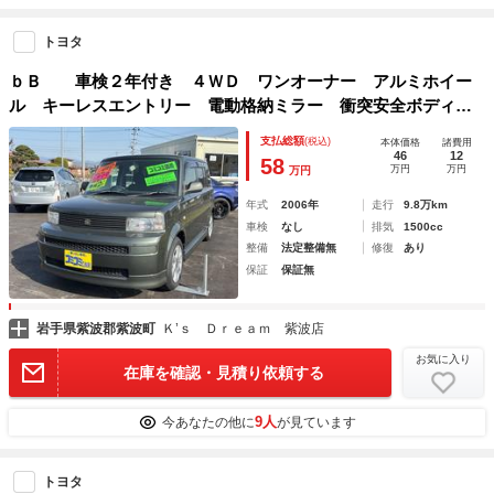
トヨタ
ｂＢ 車検２年付き ４ＷＤ ワンオーナー アルミホイー
ル キーレスエントリー 電動格納ミラー 衝突安全ボディ
ベンチシート ＡＢＳ ＣＤ ＭＤ エアコン パワステ パ
支払総額
(税込)
本体価格
諸費用
ワーウィンドウ 運転席エアバッグ
46
12
58
万円
万円
万円
年式
2006年
走行
9.8万km
車検
なし
排気
1500cc
整備
法定整備無
修復
あり
保証
保証無
岩手県紫波郡紫波町
Ｋ’ｓ Ｄｒｅａｍ 紫波店
お気に入り
在庫を確認・見積り依頼する
9人
今あなたの他に
が見ています
トヨタ