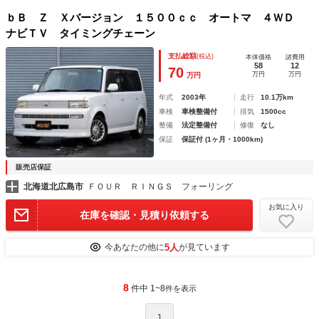
ｂＢ Ｚ Ｘバージョン １５００ｃｃ オートマ ４ＷＤ
ナビＴＶ タイミングチェーン
支払総額
(税込)
本体価格
諸費用
58
12
70
万円
万円
万円
年式
2003年
走行
10.1万km
車検
車検整備付
排気
1500cc
整備
法定整備付
修復
なし
保証
保証付 (1ヶ月・1000km)
販売店保証
北海道北広島市
ＦＯＵＲ ＲＩＮＧＳ フォーリング
お気に入り
在庫を確認・見積り依頼する
5人
今あなたの他に
が見ています
8
件中 1~8
件を表示
1