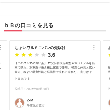
ｂＢの口コミを見る
ちょいワルミニバンの先駆け
3.6
ン
【このクルマの良い点】 亡父が初代前期型４ＷＤモデルを新
入
車で購入、別車乗り換え後は家族で使用。 斬新な外見と広い
室内、程よい動力性能と経済性で売れに売れた。 走りはそれ
なりだが室内はとにかく広く、身長１７８ｃｍの私が着座し
トヨタ/ｂＢ
てルームミラ...
投稿日：2025年09月28日
Z-M
千葉県市原市