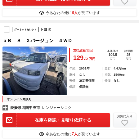
8人
今あなたの他に
が見ています
トヨタ
グーネットセレクト
ｂＢ Ｓ Ｘバージョン ４ＷＤ
支払総額
(税込)
本体価格
諸費用
104.5
25
129.
5
万円
万円
万円
年式
2001年
走行
4.6万km
車検
なし
排気
1500cc
整備
法定整備無
修復
なし
保証
保証無
オンライン商談可
愛媛県四国中央市
レンジャーシコク
お気に入り
在庫を確認・見積り依頼する
7人
今あなたの他に
が見ています