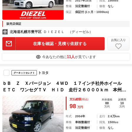
車検
2027年10月
排気
1500cc
整備
法定整備付
修復
なし
保証
保証付 (1ヶ月・1000km)
販売店保証
北海道札幌市豊平区
ＤＩＥＺＥＬ （ディーゼル）
お気に入り
在庫を確認・見積り依頼する
11人
今あなたの他に
が見ています
トヨタ
グーネットセレクト
ｂＢ Ｚ Ｘバージョン ４ＷＤ １７インチ社外ホイール
ＥＴＣ ワンセグＴＶ ＨＩＤ 走行２６０００ｋｍ 本州使
用車
支払総額
(税込)
本体価格
諸費用
88
10
98
万円
万円
万円
年式
2004年
走行
2.6万km
車検
車検整備付
排気
1500cc
整備
法定整備付
修復
なし