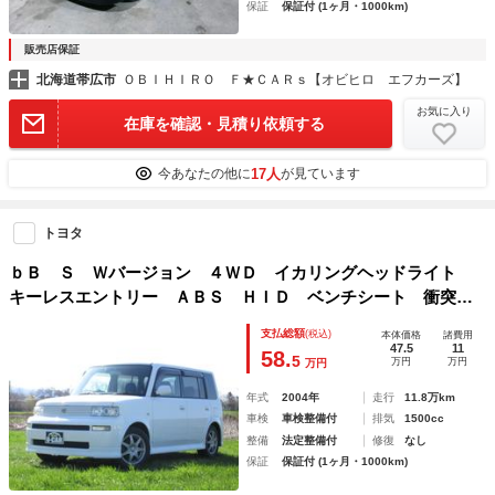
保証
保証付 (1ヶ月・1000km)
販売店保証
北海道帯広市
ＯＢＩＨＩＲＯ Ｆ★ＣＡＲｓ【オビヒロ エフカーズ】
お気に入り
在庫を確認・見積り依頼する
17人
今あなたの他に
が見ています
トヨタ
ｂＢ Ｓ Ｗバージョン ４ＷＤ イカリングヘッドライト
キーレスエントリー ＡＢＳ ＨＩＤ ベンチシート 衝突安
全ボディ エアバッグ（運転席・助手席）
支払総額
(税込)
本体価格
諸費用
47.5
11
58.
5
万円
万円
万円
年式
2004年
走行
11.8万km
車検
車検整備付
排気
1500cc
整備
法定整備付
修復
なし
保証
保証付 (1ヶ月・1000km)