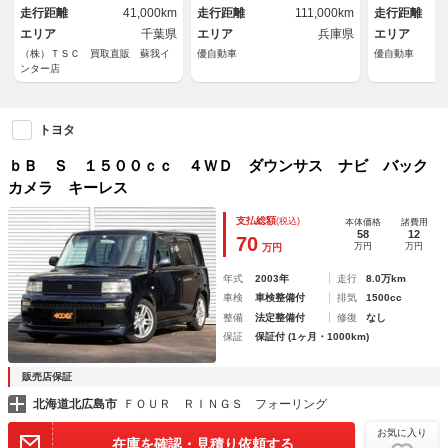
走行距離
41,000km
走行距離
111,000km
走行距離
エリア
千葉県
エリア
兵庫県
エリア
（株）ＴＳＣ 買取直販 蘇我イ
優自動車
優自動車
ンター店
トヨタ
ｂＢ Ｓ １５００ｃｃ ４ＷＤ ダウンサス ナビ バック
カメラ キーレス
支払総額
(税込)
本体価格
諸費用
58
12
70
万円
万円
万円
年式
2003年
走行
8.0万km
車検
車検整備付
排気
1500cc
整備
法定整備付
修復
なし
保証
保証付 (1ヶ月・1000km)
販売店保証
北海道北広島市
ＦＯＵＲ ＲＩＮＧＳ フォーリング
お気に入り
在庫を確認・見積り依頼する