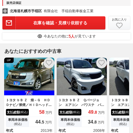
販売店保証
北海道札幌市手稲区
有限会社 手稲自動車板金工業
お気に入り
在庫を確認・見積り依頼する
5人
今あなたの他に
が見ています
あなたにおすすめの中古車
UP
トヨタ ｂＢ Ｚ 煌－Ｇ ＨＤ
トヨタ ｂＢ Ｚ Ｑバージョ
トヨタ ｂＢ 
Ｄナビ／禁煙／ＨＩＤヘッドラ
ン エアコン パワステ パワ
ン エアコン
イト／フォグランプ／ＥＴＣ／
ーウインドウ エアバック Ａ
ーウインドウ
58
49.
8
支払総額
支払総額
支払総額
(税込)
(税込)
(税込)
万円
万円
フルセグＴＶ／Ｂｌｕｅｔｏｏ
ＢＳ 社外１７ＡＷ 車高調
ＢＳ キーレ
ｔｈ接続／純正１５インチＡＷ
フルエアロ アイライン 社外
車両本体価格
車両本体価格
車両本体価格
44.
34.
5
8
万円
万円
グリル 社外テール マフラー
(税込)
(税込)
(税込)
年式
2013年
年式
2008年
年式