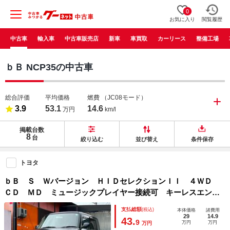
0
お気に入り
閲覧履歴
中古車
輸入車
中古車販売店
新車
車買取
カーリース
整備工場
ｂＢ NCP35の中古車
総合評価
平均価格
燃費
（JC08モード）
3.9
53.1
14.6
万円
km/l
掲載台数
8
台
絞り込む
並び替え
条件保存
トヨタ
ｂＢ Ｓ Ｗバージョン ＨＩＤセレクションＩＩ ４ＷＤ
ＣＤ ＭＤ ミュージックプレイヤー接続可 キーレスエント
リー 電動格納ミラー ＨＩＤヘッドライト ＡＷ１５イン
支払総額
(税込)
本体価格
諸費用
チ エアコン パワーウィンドウ パワステ ＡＢＳ ベンチ
29
14.9
43.
9
万円
万円
万円
シート 禁煙車