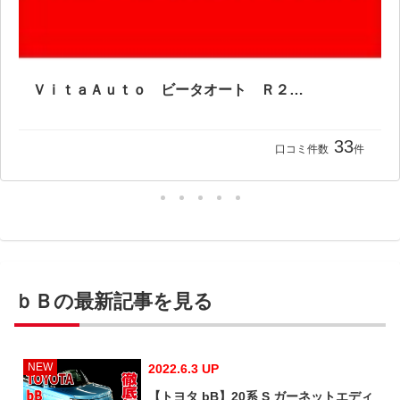
ＶｉｔａＡｕｔｏ ビータオート Ｒ２７５店
33
口コミ件数
件
ｂＢの最新記事を見る
NEW
2022.6.3 UP
【トヨタ bB】20系 S ガーネットエディ