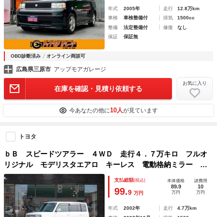
年式
2005年
走行
12.8万km
車検
車検整備付
排気
1500cc
整備
法定整備付
修復
なし
保証
保証無
OBD診断済み
オンライン商談可
広島県三原市
アップモアガレージ
お気に入り
在庫を確認・見積り依頼する
10人
今あなたの他に
が見ています
トヨタ
ｂＢ スピードツアラー ４ＷＤ 走行４．７万キロ フルオ
リジナル モデリスタエアロ キーレス 電動格納ミラー ケ
ンウッドＣＤデッキ Ｂｌｕｅｔｏｏｔｈ ＵＳＢ・ｉＰｈｏ
支払総額
(税込)
本体価格
諸費用
ｎｅ接続 ベンチシート 修復歴無し 車検令和９年１０月
89.9
10
99.
9
万円
万円
万円
年式
2002年
走行
4.7万km