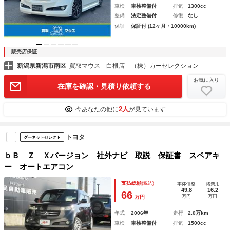
車検
車検整備付
排気
1300cc
整備
法定整備付
修復
なし
保証
保証付 (12ヶ月・10000km)
販売店保証
新潟県新潟市南区
買取マウス 白根店 （株）カーセレクション
お気に入り
在庫を確認・見積り依頼する
2人
今あなたの他に
が見ています
トヨタ
グーネットセレクト
ｂＢ Ｚ Ｘバージョン 社外ナビ 取説 保証書 スペアキ
ー オートエアコン
支払総額
(税込)
本体価格
諸費用
49.8
16.2
66
万円
万円
万円
年式
2006年
走行
2.0万km
車検
車検整備付
排気
1500cc