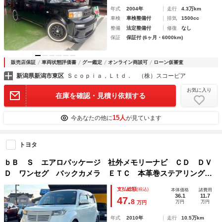
年式
2004年
走行
4.3万km
車検
車検整備付
排気
1500cc
整備
法定整備付
修復
なし
保証
保証付 (6ヶ月・6000km)
販売店保証
車両状態評価書
グー鑑定
オンライン商談可
ローン仮審査
新潟県新潟市東区
Ｓｃｏｐｉａ，Ｌｔｄ． （株）スコーピア
お気に入り
在庫を確認・見積り依頼する
15人
今あなたの他に
が見ています
トヨタ
ｂＢ Ｓ エアロパッケージ 社外メモリーナビ ＣＤ ＤＶ
Ｄ ワンセグ バックカメラ ＥＴＣ 本革巻ステアリング
ライトレベライザー キーレス ローダウン フォグ ウィン
支払総額
(税込)
本体価格
諸費用
カーミラー 社外１５インチアルミ 関東仕入
36.1
11.7
47.
8
万円
万円
万円
年式
2010年
走行
10.5万km