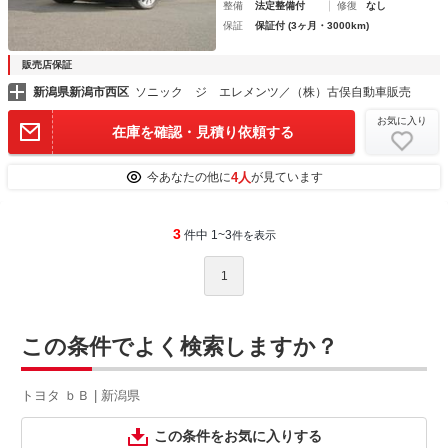
整備
法定整備付
修復
なし
保証
保証付 (3ヶ月・3000km)
販売店保証
新潟県新潟市西区
ソニック ジ エレメンツ／（株）古俣自動車販売
お気に入り
在庫を確認・見積り依頼する
4人
今あなたの他に
が見ています
3
件中 1~3
件を表示
1
この条件でよく検索しますか？
トヨタ ｂＢ | 新潟県
この条件をお気に入りする