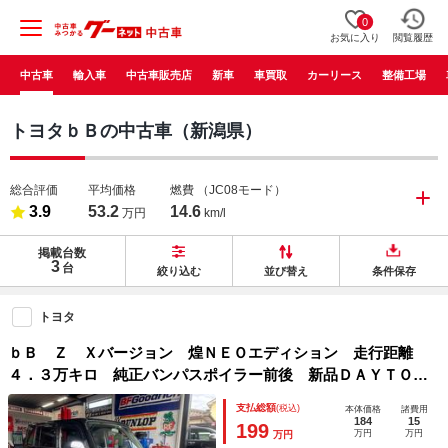
0
お気に入り
閲覧履歴
中古車
輸入車
中古車販売店
新車
車買取
カーリース
整備工場
トヨタｂＢの中古車（新潟県）
総合評価
平均価格
燃費
（JC08モード）
3.9
53.2
14.6
万円
km/l
掲載台数
3
台
絞り込む
並び替え
条件保存
トヨタ
ｂＢ Ｚ Ｘバージョン 煌ＮＥＯエディション 走行距離
４．３万キロ 純正バンパスポイラー前後 新品ＤＡＹＴＯＮ
Ａホイール 新品ホワイトリボンタイヤ 新品ＣＲＹＳＴＡＬ
支払総額
(税込)
本体価格
諸費用
ＥＹテールランプ 新品インテリアパネル 新品シートカバ
184
15
199
万円
万円
万円
ー 新品フォグランプ ナビ