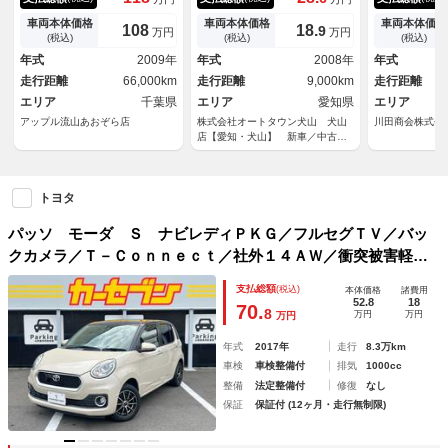
ｃ ＴＲＤ製サスペンション
溝 ８分目
アリング Ｅ
ＴＲＤ製マフラー ＭＯＭＯ製
車両本体価格
車両本体価格
車両本体価格
108
18.
9
万円
万円
ステアリング ＴＲＤシフトノ
(税込)
(税込)
(税込)
ブ テクノキャスト１６インチ
年式
2009年
年式
2008年
年式
ＡＷ アドバンネオバ フォグ
走行距離
66,000km
走行距離
9,000km
走行距離
ランプ
エリア
千葉県
エリア
愛知県
エリア
アップル流山あおぞら店
株式会社オートタウン犬山 犬山
川田商会株式会
店【愛知・犬山】 新車／中古車
販売 スズキ・ダイハツ 認証指
定工場
トヨタ
パッソ モーダ Ｓ ナビレディＰＫＧ／フルセグＴＶ／バッ
クカメラ／Ｔ－Ｃｏｎｎｅｃｔ／社外１４ＡＷ／衝突被害軽減
／横滑防止／レーンキープ／ｉストップ／ＥＴＣ／Ｂｌｕｅｔ
支払総額
(税込)
本体価格
諸費用
ｏｏｔｈ／ＵＳＢ／フロントフォグ
52.8
18
70.
8
万円
万円
万円
年式
2017年
走行
8.3万km
車検
車検整備付
排気
1000cc
整備
法定整備付
修復
なし
保証
保証付 (12ヶ月・走行無制限)