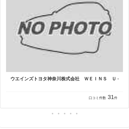
31
口コミ件数
件