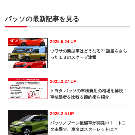
パッソの最新記事を見る
NEW
2025.5.24 UP
ウワサの新型車はどうなる?! 話題をさら
った１３のスクープ速報
2025.2.27 UP
トヨタ パッソの車検費用の相場を解説！
車検業者を比較＆節約術を紹介
2025.2.5 UP
パッソ／ブーン後継車が開発中！ トヨ
タ主導で、車名はスターレットに!?