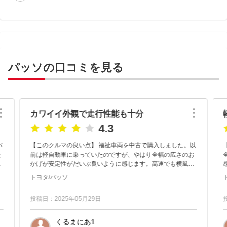
パッソの口コミを見る
カワイイ外観で走行性能も十分
4.3
パ
【このクルマの良い点】 福祉車両を中古で購入しました。以
た
前は軽自動車に乗っていたのですが、やはり全幅の広さのお
も
かげが安定性がだいぶ良いように感じます。高速でも横風に
あおられることも少なく快適です。乗り心地も走行性能もコ
トヨタ/パッソ
ンパクトカーとしては...
投稿日：2025年05月29日
くるまにあ1