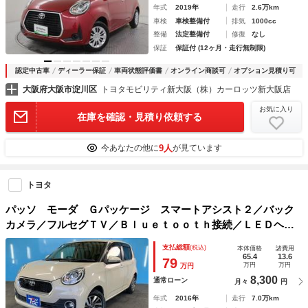
年式
2019年
走行
2.6万km
車検
車検整備付
排気
1000cc
整備
法定整備付
修復
なし
保証
保証付 (12ヶ月・走行無制限)
認定中古車
ディーラー保証
車両状態評価書
オンライン商談可
オプション見積り可
大阪府大阪市淀川区
トヨタモビリティ新大阪（株）カーロッツ新大阪店
お気に入り
在庫を確認・見積り依頼する
9人
今あなたの他に
が見ています
トヨタ
パッソ モーダ Ｇパッケージ スマートアシスト２／バック
カメラ／フルセグＴＶ／Ｂｌｕｅｔｏｏｔｈ接続／ＬＥＤヘッ
ドライト／フォグランプ／純正１４インチＡＷ／ドライブレコ
支払総額
(税込)
本体価格
諸費用
ーダー／アイドリングストップ
65.4
13.6
79
万円
万円
万円
8,300
通常ローン
月々
円
年式
2016年
走行
7.0万km