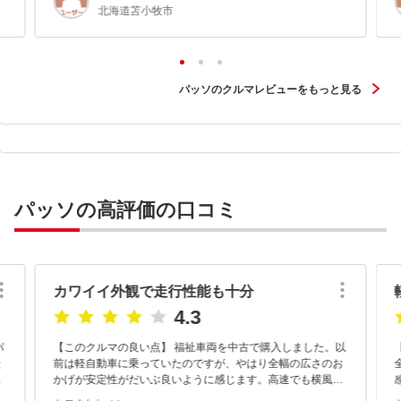
北海道苫小牧市
パッソのクルマレビューをもっと見る
パッソの高評価の口コミ
カワイイ外観で走行性能も十分
4.3
パ
【このクルマの良い点】 福祉車両を中古で購入しました。以
た
前は軽自動車に乗っていたのですが、やはり全幅の広さのお
も
かげが安定性がだいぶ良いように感じます。高速でも横風に
あおられることも少なく快適です。乗り心地も走行性能もコ