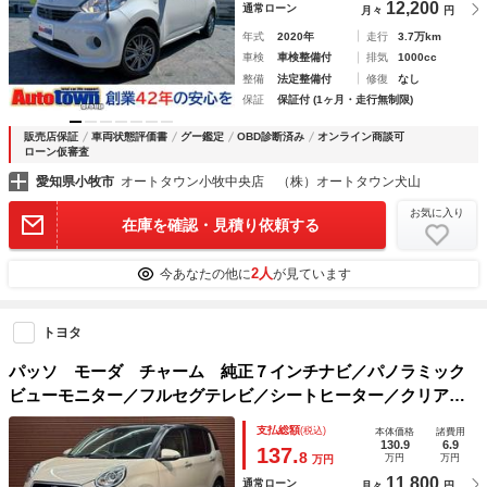
12,200
通常ローン
月々
円
年式
2020年
走行
3.7万km
車検
車検整備付
排気
1000cc
整備
法定整備付
修復
なし
保証
保証付 (1ヶ月・走行無制限)
販売店保証
車両状態評価書
グー鑑定
OBD診断済み
オンライン商談可
ローン仮審査
愛知県小牧市
オートタウン小牧中央店 （株）オートタウン犬山
お気に入り
在庫を確認・見積り依頼する
2人
今あなたの他に
が見ています
トヨタ
パッソ モーダ チャーム 純正７インチナビ／パノラミック
ビューモニター／フルセグテレビ／シートヒーター／クリアラ
ンスソナー／スマートキー／プッシュスタート／衝突軽減ブレ
支払総額
(税込)
本体価格
諸費用
ーキ／オートハイビーム／ＥＴＣ
130.9
6.9
137.
8
万円
万円
万円
11,800
通常ローン
月々
円