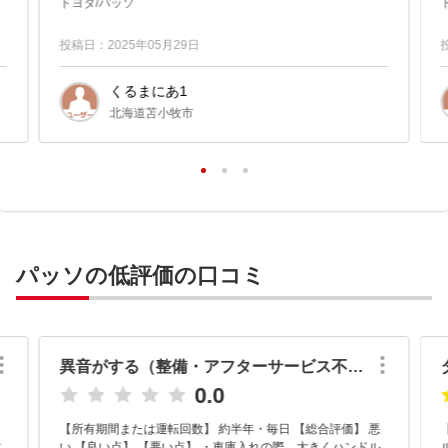
トヨタ/パッソ
ンパクトカーとしては...
投稿日：2025年05月29日
くるまにあ1
北海道苫小牧市
パッソの低評価の口コミ
異音がする（整備・アフターサービス不良）
0.0
【所有期間または運転回数】 約半年・毎日 【総合評価】 悪
す
い 【良い点】 【悪い点】 ・車庫入れの際、大きくハンドル