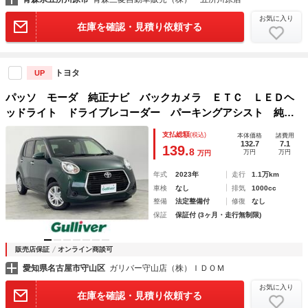
お気に入り
在庫を確認・見積り依頼する
トヨタ
UP
パッソ モーダ 純正ナビ バックカメラ ＥＴＣ ＬＥＤヘ
ッドライト ドライブレコーダー パーキングアシスト 純正
フロアマット オートライト 衝突被害軽減ブレーキ フルセ
支払総額
(税込)
本体価格
諸費用
グＴＶ Ｂｌｕｅｔｏｏｔｈ
132.7
7.1
139.
8
万円
万円
万円
年式
2023年
走行
1.1万km
車検
なし
排気
1000cc
整備
法定整備付
修復
なし
保証
保証付 (3ヶ月・走行無制限)
販売店保証
オンライン商談可
愛知県名古屋市守山区
ガリバー守山店（株）ＩＤＯＭ
お気に入り
在庫を確認・見積り依頼する