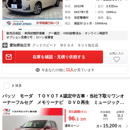
年式
2022年
走行
3.8万km
車検
2027年7月
排気
1000cc
整備
法定整備付
修復
なし
保証
保証付 (1ヶ月・1000km)
販売店保証
車両状態評価書
グー鑑定
OBD診断済み
オンライン商談可
オプション見積り可
ローン仮審査
愛知県知立市
グッドスピード ＭＥＧＡ ＳＵＶ知立店
お気に入り
在庫を確認・見積り依頼する
11人
今あなたの他に
が見ています
トヨタ
パッソ モーダ ＴＯＹＯＴＡ認定中古車・当社下取りワンオ
ーナーフルセグ メモリーナビ ＤＶＤ再生 ミュージックプ
レイヤー接続可 バックカメラ 衝突被害軽減システム ＥＴ
支払総額
(税込)
本体価格
諸費用
Ｃ ＬＥＤヘッドランプ アイドリングストップ
85
11.1
96.
1
万円
万円
万円
15,200
通常ローン
月々
円