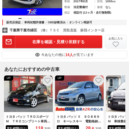
車検
2027年8月
排気
1000cc
整備
法定整備付
修復
なし
保証
保証付 (12ヶ月・走行無制限)
販売店保証
車両状態評価書
OBD診断済み
オンライン商談可
千葉県千葉市緑区
（株）ＴＳＣ 買取直販 蘇我インター店
お気に入り
在庫を確認・見積り依頼する
14人
今あなたの他に
が見ています
あなたにおすすめの中古車
UP
UP
トヨタ パッソ ＴＲＤスポーツ
トヨタ パッソ Ｘ ９０８８キ
トヨタ パッソ
Ｍ ＴＲＤコンプリート車両
ロ キーレスキー 電動格納ド
Ｍ 車検整備
５速ＭＴ 直４ １３００ｃ
アミラー ＣＤデッキ タイヤ
記録簿 ５Ｍ
118
28.
6
支払総額
支払総額
支払総額
(税込)
(税込)
(税込)
万円
万円