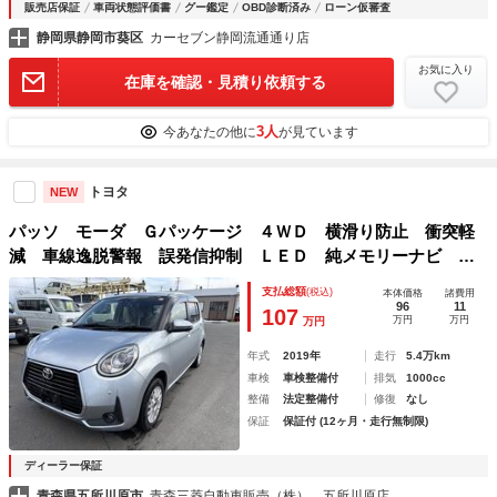
販売店保証
車両状態評価書
グー鑑定
OBD診断済み
ローン仮審査
静岡県静岡市葵区
カーセブン静岡流通通り店
お気に入り
在庫を確認・見積り依頼する
3人
今あなたの他に
が見ています
トヨタ
NEW
パッソ モーダ Ｇパッケージ ４ＷＤ 横滑り防止 衝突軽
減 車線逸脱警報 誤発信抑制 ＬＥＤ 純メモリーナビ フ
ルセグＴＶ 純ＥＴＣ 全方位カメラ パーキングアシスト
支払総額
(税込)
本体価格
諸費用
スマートキー
96
11
107
万円
万円
万円
年式
2019年
走行
5.4万km
車検
車検整備付
排気
1000cc
整備
法定整備付
修復
なし
保証
保証付 (12ヶ月・走行無制限)
ディーラー保証
青森県五所川原市
青森三菱自動車販売（株） 五所川原店