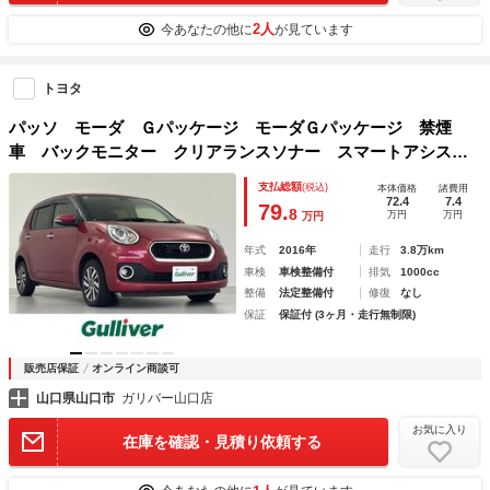
2人
今あなたの他に
が見ています
トヨタ
パッソ モーダ Ｇパッケージ モーダＧパッケージ 禁煙
車 バックモニター クリアランスソナー スマートアシスト
２ ＬＥＤオートライト 純正ナビ フルセグ Ｂｌｕｅｔｏ
支払総額
(税込)
本体価格
諸費用
ｏｔｈ ステアリングスイッチ スマートキー 純正１４イン
72.4
7.4
79.
8
万円
万円
万円
チＡＷ
年式
2016年
走行
3.8万km
車検
車検整備付
排気
1000cc
整備
法定整備付
修復
なし
保証
保証付 (3ヶ月・走行無制限)
販売店保証
オンライン商談可
山口県山口市
ガリバー山口店
お気に入り
在庫を確認・見積り依頼する