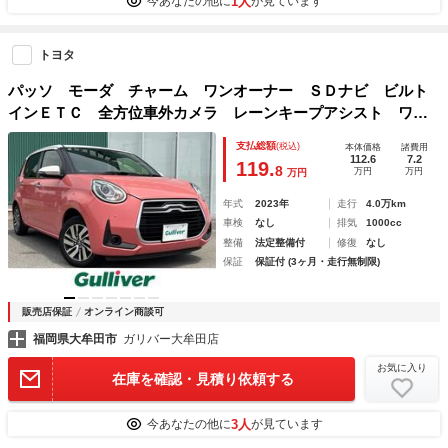
1人
今あなたの他に
が見ています
トヨタ
パッソ モーダ チャーム ワンオーナー ＳＤナビ ビルト
インＥＴＣ 全方位車外カメラ レーンキープアシスト ワン
セグＴＶ Ｂｌｕｅｔｏｏｔｈ 純正フロアマット 純正Ａ
支払総額
(税込)
本体価格
諸費用
Ｗ オートマチックハイビーム ＡＵＸ接続
112.6
7.2
119.
8
万円
万円
万円
年式
2023年
走行
4.0万km
車検
なし
排気
1000cc
整備
法定整備付
修復
なし
保証
保証付 (3ヶ月・走行無制限)
販売店保証
オンライン商談可
福岡県大牟田市
ガリバー大牟田店
お気に入り
在庫を確認・見積り依頼する
3人
今あなたの他に
が見ています