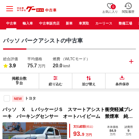
0
お気に入り
閲覧履歴
中古車
輸入車
中古車販売店
新車
車買取
カーリース
整備工場
パッソ パークアシストの中古車
総合評価
平均価格
燃費
（WLTCモード）
3.9
75.7
20.0
万円
km/l
掲載台数
9
台
絞り込む
並び替え
条件保存
トヨタ
NEW
パッソ Ｘ ＬパッケージＳ スマートアシスト衝突軽減ブレ
ーキ パーキングセンサー オートハイビーム 禁煙車 純正
ＳＤナビＴＶ 全方位モニター Ｂｌｕｅｔｏｏｔｈ ＥＴ
支払総額
(税込)
本体価格
諸費用
Ｃ スマートキー プッシュスターター ベンチシート オー
84.9
9
93.
9
万円
万円
万円
トＡＣ