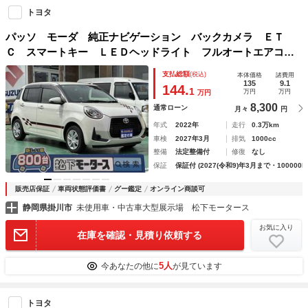
トヨタ
パッソ モーダ 純正ナビゲーション バックカメラ ＥＴ
Ｃ スマートキー ＬＥＤヘッドライト フルオートエアコ
ン 衝突被害軽減ブレーキ クリアランスソナー オートマチ
支払総額
(税込)
本体価格
諸費用
ックハイビーム アイドリングストップ オートライト
135
9.1
144.
1
万円
万円
万円
8,300
通常ローン
月々
円
年式
2022年
走行
0.3万km
車検
2027年3月
排気
1000cc
整備
法定整備付
修復
なし
保証
保証付 (2027(令和9)年3月まで・100000k
販売店保証
車両状態評価書
グー鑑定
オンライン商談可
静岡県掛川市
未使用車・中古車大型展示場 松下モータース
お気に入り
在庫を確認・見積り依頼する
5人
今あなたの他に
が見ています
トヨタ