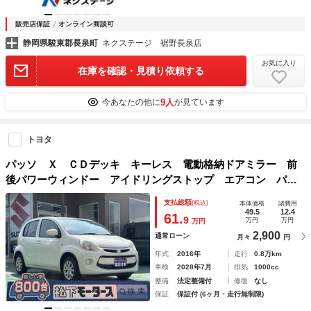
販売店保証
オンライン商談可
静岡県駿東郡長泉町
ネクステージ 裾野長泉店
お気に入り
在庫を確認・見積り依頼する
9人
今あなたの他に
が見ています
トヨタ
パッソ Ｘ ＣＤデッキ キーレス 電動格納ドアミラー 前
後パワーウィンドー アイドリングストップ エアコン パワ
ステ
支払総額
(税込)
本体価格
諸費用
49.5
12.4
61.
9
万円
万円
万円
2,900
通常ローン
月々
円
年式
2016年
走行
0.8万km
車検
2028年7月
排気
1000cc
整備
法定整備付
修復
なし
保証
保証付 (6ヶ月・走行無制限)