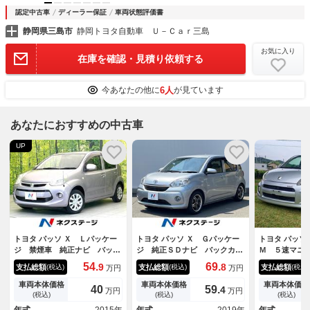
認定中古車
ディーラー保証
車両状態評価書
静岡県三島市
静岡トヨタ自動車 Ｕ－Ｃａｒ三島
お気に入り
在庫を確認・見積り依頼する
6人
今あなたの他に
が見ています
あなたにおすすめの中古車
UP
トヨタ パッソ Ｘ Ｌパッケー
トヨタ パッソ Ｘ Ｇパッケー
トヨタ パッソ
ジ 禁煙車 純正ナビ バック
ジ 純正ＳＤナビ バックカメ
Ｍ ５速マニ
モニター Ｂｌｕｅｔｏｏｔ
ラ 衝突被害軽減システム 禁
用サスペンシ
54.
69.
9
8
支払総額
支払総額
支払総額
(税込)
(税込)
(税込)
万円
万円
ｈ 電動コーナーポール シー
煙車 シートヒーター コーナ
マフラー ソ
トリフター アイドリングスト
ーセンサー スマートキー Ｌ
ＭＯＭＯステ
車両本体価格
車両本体価格
車両本体価格
40
59.
4
万円
万円
ップ 電動格納ミラー ベンチ
ＥＤヘッド ビルトインＥＴ
１４インチア
(税込)
(税込)
(税込)
シート アームレスト シート
Ｃ オートライト オートエア
ション 新品