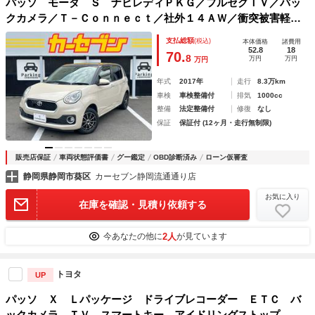
パッソ モーダ Ｓ ナビレディＰＫＧ／フルセグＴＶ／バッ
クカメラ／Ｔ－Ｃｏｎｎｅｃｔ／社外１４ＡＷ／衝突被害軽減
／横滑防止／レーンキープ／ｉストップ／ＥＴＣ／Ｂｌｕｅｔ
支払総額
(税込)
本体価格
諸費用
ｏｏｔｈ／ＵＳＢ／フロントフォグ
52.8
18
70.
8
万円
万円
万円
年式
2017年
走行
8.3万km
車検
車検整備付
排気
1000cc
整備
法定整備付
修復
なし
保証
保証付 (12ヶ月・走行無制限)
販売店保証
車両状態評価書
グー鑑定
OBD診断済み
ローン仮審査
静岡県静岡市葵区
カーセブン静岡流通通り店
お気に入り
在庫を確認・見積り依頼する
2人
今あなたの他に
が見ています
トヨタ
UP
パッソ Ｘ Ｌパッケージ ドライブレコーダー ＥＴＣ バ
ックカメラ ＴＶ スマートキー アイドリングストップ 電