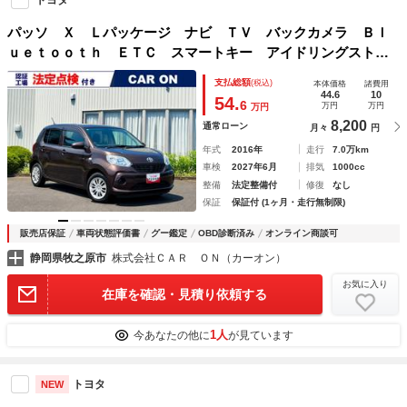
トヨタ
パッソ Ｘ Ｌパッケージ ナビ ＴＶ バックカメラ Ｂｌ
ｕｅｔｏｏｔｈ ＥＴＣ スマートキー アイドリングストッ
プ 電動格納ミラー ＣＶＴ 盗難防止システム 衝突安全ボ
支払総額
(税込)
本体価格
諸費用
ディ ベンチシート 修復歴無し 第三者機関検査済
44.6
10
54.
6
万円
万円
万円
8,200
通常ローン
月々
円
年式
2016年
走行
7.0万km
車検
2027年6月
排気
1000cc
整備
法定整備付
修復
なし
保証
保証付 (1ヶ月・走行無制限)
販売店保証
車両状態評価書
グー鑑定
OBD診断済み
オンライン商談可
静岡県牧之原市
株式会社ＣＡＲ ＯＮ（カーオン）
お気に入り
在庫を確認・見積り依頼する
1人
今あなたの他に
が見ています
トヨタ
NEW