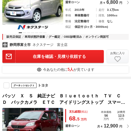
6,800
通常ローン
月々
円
年式
2015年
走行
3.1万km
車検
車検整備付
排気
1000cc
整備
法定整備付
修復
なし
保証
保証付 (3ヶ月・3000km)
販売店保証
車両状態評価書
グー鑑定
OBD診断済み
オンライン商談可
静岡県富士市
ネクステージ 富士店
お気に入り
在庫を確認・見積り依頼する
5人
今あなたの他に
が見ています
トヨタ
グーネットセレクト
パッソ Ｘ Ｓ 純正ナビ Ｂｌｕｅｔｏｏｔｈ ＴＶ Ｃ
Ｄ バックカメラ ＥＴＣ アイドリングストップ スマート
アシスト キーレス スペアキー 電動格納ミラー 禁煙車
支払総額
(税込)
本体価格
諸費用
56
12.5
68.
5
万円
万円
万円
12,900
通常ローン
月々
円