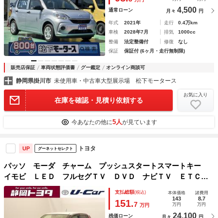
4,500
通常ローン
月々
円
年式
2021年
走行
0.4万km
車検
2028年7月
排気
1000cc
整備
法定整備付
修復
なし
保証
保証付 (6ヶ月・走行無制限)
販売店保証
車両状態評価書
グー鑑定
オンライン商談可
静岡県掛川市
未使用車・中古車大型展示場 松下モータース
お気に入り
在庫を確認・見積り依頼する
5人
今あなたの他に
が見ています
トヨタ
UP
グーネットセレクト
パッソ モーダ チャーム プッシュスタートスマートキー
イモビ ＬＥＤ フルセグＴＶ ＤＶＤ ナビＴＶ ＥＴＣ
オートエアコン キーレス 横滑り防止 ＡＢＳ バックモニ
支払総額
(税込)
本体価格
諸費用
ター エアバッグ アイドリングストップ メモリーナビ
143
8.7
151.
7
万円
万円
万円
24,100
残価ローン
月々
円