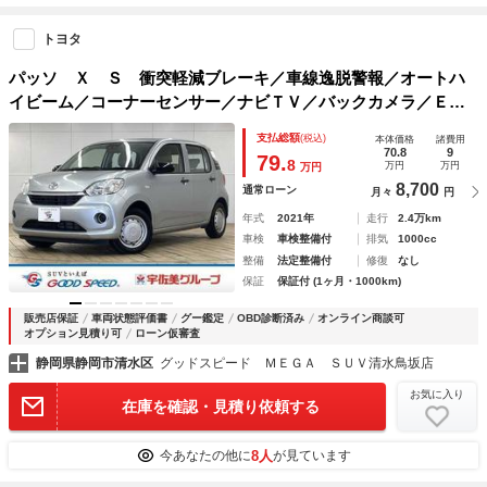
トヨタ
パッソ Ｘ Ｓ 衝突軽減ブレーキ／車線逸脱警報／オートハ
イビーム／コーナーセンサー／ナビＴＶ／バックカメラ／ＥＴ
Ｃ／Ｂｌｕｅｔｏｏｔｈ再生／マニュアルエアコン／スマート
支払総額
(税込)
本体価格
諸費用
キー／プッシュスタート／
70.8
9
79.
8
万円
万円
万円
8,700
通常ローン
月々
円
年式
2021年
走行
2.4万km
車検
車検整備付
排気
1000cc
整備
法定整備付
修復
なし
保証
保証付 (1ヶ月・1000km)
販売店保証
車両状態評価書
グー鑑定
OBD診断済み
オンライン商談可
オプション見積り可
ローン仮審査
静岡県静岡市清水区
グッドスピード ＭＥＧＡ ＳＵＶ清水鳥坂店
お気に入り
在庫を確認・見積り依頼する
8人
今あなたの他に
が見ています