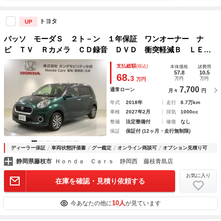
トヨタ
UP
パッソ モーダＳ ２ト－ン １年保証 ワンオーナー ナ
ビ ＴＶ Ｒカメラ ＣＤ録音 ＤＶＤ 衝突軽減Ｂ ＬＥＤ
ライト 横滑り防止 アルミ スマートキー 盗難防止装置
支払総額
(税込)
本体価格
諸費用
整備記録簿 ＡＡＣ Ｗエアバッグ ドアバイザー
57.8
10.5
68.
3
万円
万円
万円
7,700
通常ローン
月々
円
年式
2018年
走行
8.7万km
車検
2027年2月
排気
1000cc
整備
法定整備付
修復
なし
保証
保証付 (12ヶ月・走行無制限)
ディーラー保証
車両状態評価書
グー鑑定
オンライン商談可
オプション見積り可
静岡県藤枝市
Ｈｏｎｄａ Ｃａｒｓ 静岡西 藤枝青島店
お気に入り
在庫を確認・見積り依頼する
10人
今あなたの他に
が見ています