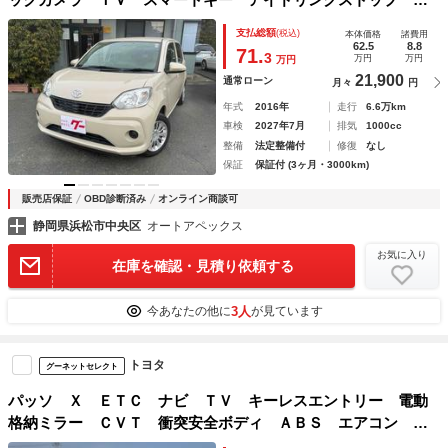
動格納ミラー ＣＶＴ 盗難防止システム 衝突安全ボディ
支払総額
(税込)
本体価格
諸費用
ベンチシート ＡＢＳ ＥＳＣ ＣＤ Ｂｌｕｅｔｏｏｔｈ
62.5
8.8
71.
3
万円
万円
万円
21,900
通常ローン
月々
円
年式
2016年
走行
6.6万km
車検
2027年7月
排気
1000cc
整備
法定整備付
修復
なし
保証
保証付 (3ヶ月・3000km)
販売店保証
OBD診断済み
オンライン商談可
静岡県浜松市中央区
オートアペックス
お気に入り
在庫を確認・見積り依頼する
3人
今あなたの他に
が見ています
トヨタ
グーネットセレクト
パッソ Ｘ ＥＴＣ ナビ ＴＶ キーレスエントリー 電動
格納ミラー ＣＶＴ 衝突安全ボディ ＡＢＳ エアコン パ
ワーステアリング パワーウィンドウ