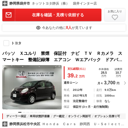
静岡県袋井市
ネッツトヨタ静浜（株） 袋井インター店
お気に入り
在庫を確認・見積り依頼する
8人
今あなたの他に
が見ています
トヨタ
パッソ Ｘユルリ 禁煙 保証付 ナビ ＴＶ Ｒカメラ ス
マートキー 整備記録簿 エアコン Ｗエアバック ドアバイ
ザー ベンチシート スマートＫＥＹ フルフラットシート
支払総額
(税込)
本体価格
諸費用
助手席エアバッグ 記録簿有 ドライブレコーダ
28.5
10.7
39.
2
万円
万円
万円
3,700
通常ローン
月々
円
年式
2012年
走行
9.0万km
車検
2027年3月
排気
1000cc
整備
法定整備付
修復
なし
保証
保証付 (3ヶ月・走行無制限)
ディーラー保証
車両状態評価書
グー鑑定
オンライン商談可
オプション見積り可
静岡県浜松市中央区
Ｈｏｎｄａ Ｃａｒｓ 静岡西 Ｕ－Ｓｅｌｅｃｔ浜松