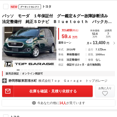
トヨタ
NEW
グーネットセレクト
パッソ モーダ １年保証付 グー鑑定＆グー故障診断済み
法定整備付 純正ＳＤナビ Ｂｌｕｅｔｏｏｔｈ バックカメ
ラ ＬＥＤヘッドライト 地デジＴＶ キーレス連動電格ミラ
支払総額
(税込)
本体価格
諸費用
ー プッシュスタート ＥＴＣ スマートキー
52.6
7
59.
6
万円
万円
万円
13,400
通常ローン
月々
円
年式
2016年
走行
7.3万km
車検
車検整備付
排気
1000cc
整備
法定整備付
修復
なし
保証
保証付 (12ヶ月・走行無制限)
販売店保証
オンライン商談可
静岡県駿東郡清水町
株式会社Ｔｏｐ Ｇａｒａｇｅ トップガレージ
お気に入り
在庫を確認・見積り依頼する
14人
今あなたの他に
が見ています