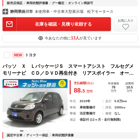
販売店保証
車両状態評価書
グー鑑定
オンライン商談可
静岡県掛川市
未使用車・中古車大型展示場 松下モータース
お気に入り
在庫を確認・見積り依頼する
13人
今あなたの他に
が見ています
トヨタ
NEW
パッソ Ｘ ＬパッケージＳ スマートアシスト フルセグメ
モリーナビ ＣＤ／ＤＶＤ再生付き リアスポイラー オート
エアコン ＥＴＣ スマートキー ハロゲンライト シート素
支払総額
(税込)
本体価格
諸費用
材モケット ベンチシート パワステ パワーウィンドウ
78
10.5
88.
5
万円
万円
万円
年式
2019年
走行
5.8万km
車検
車検整備付
排気
1000cc
整備
法定整備付
修復
なし
保証
保証付 (12ヶ月・走行無制限)
認定中古車
ディーラー保証
車両状態評価書