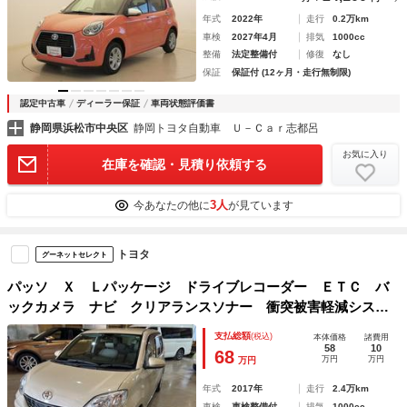
年式
2022年
走行
0.2万km
車検
2027年4月
排気
1000cc
整備
法定整備付
修復
なし
保証
保証付 (12ヶ月・走行無制限)
認定中古車
ディーラー保証
車両状態評価書
静岡県浜松市中央区
静岡トヨタ自動車 Ｕ－Ｃａｒ志都呂
お気に入り
在庫を確認・見積り依頼する
3人
今あなたの他に
が見ています
トヨタ
グーネットセレクト
パッソ Ｘ Ｌパッケージ ドライブレコーダー ＥＴＣ バ
ックカメラ ナビ クリアランスソナー 衝突被害軽減システ
ム スマートキー アイドリングストップ 電動格納ミラー
支払総額
(税込)
本体価格
諸費用
ＣＶＴ 衝突安全ボディ 記録簿 ベンチシート ＡＢＳ
58
10
68
万円
万円
万円
年式
2017年
走行
2.4万km
車検
車検整備付
排気
1000cc