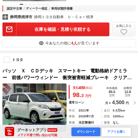
認定中古車
ディーラー保証
車両状態評価書
静岡県焼津市
静岡トヨタ自動車 Ｕ－Ｃａｒ焼津
お気に入り
在庫を確認・見積り依頼する
4人
今あなたの他に
が見ています
トヨタ
パッソ Ｘ ＣＤデッキ スマートキー 電動格納ドアミラ
ー 前後パワーウィンドー 衝突被害軽減ブレーキ クリアラ
ンスソナー オートマチックハイビーム アイドリングストッ
支払総額
(税込)
本体価格
諸費用
プ オートライト エアコン パワステ
85.5
12.8
98.
3
万円
万円
万円
4,500
通常ローン
月々
円
年式
2021年
走行
0.4万km
車検
2028年7月
排気
1000cc
整備
法定整備付
修復
なし
保証
保証付 (6ヶ月・走行無制限)
グーネットアプリ
RENEW
ダウンロード
アプリを開く
メアド不要で問い合わせ可能