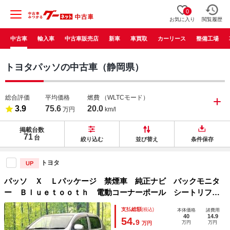
0
お気に入り
閲覧履歴
中古車
輸入車
中古車販売店
新車
車買取
カーリース
整備工場
トヨタパッソの中古車（静岡県）
総合評価
平均価格
燃費
（WLTCモード）
3.9
75.6
20.0
万円
km/l
掲載台数
71
台
絞り込む
並び替え
条件保存
トヨタ
UP
パッソ Ｘ Ｌパッケージ 禁煙車 純正ナビ バックモニタ
ー Ｂｌｕｅｔｏｏｔｈ 電動コーナーポール シートリフタ
ー アイドリングストップ 電動格納ミラー ベンチシート
支払総額
(税込)
本体価格
諸費用
アームレスト シートアンダーボックス スペアタイヤ
40
14.9
54.
9
万円
万円
万円