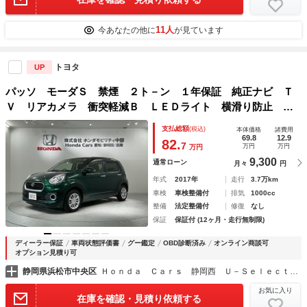
11人
今あなたの他に
が見ています
トヨタ
UP
パッソ モーダＳ 禁煙 ２ト－ン １年保証 純正ナビ Ｔ
Ｖ リアカメラ 衝突軽減Ｂ ＬＥＤライト 横滑り防止 ス
マ－トキ－ 盗難防止装置 整備記録簿 ドアバイザ－ ベン
支払総額
(税込)
本体価格
諸費用
チシ－ト Ｗエアバッグ Ｂｉｕｅｔｏｏｔｈ ＡＢＳ
69.8
12.9
82.
7
万円
万円
万円
9,300
通常ローン
月々
円
年式
2017年
走行
3.7万km
車検
車検整備付
排気
1000cc
整備
法定整備付
修復
なし
保証
保証付 (12ヶ月・走行無制限)
ディーラー保証
車両状態評価書
グー鑑定
OBD診断済み
オンライン商談可
オプション見積り可
静岡県浜松市中央区
Ｈｏｎｄａ Ｃａｒｓ 静岡西 Ｕ－Ｓｅｌｅｃｔ浜松
お気に入り
在庫を確認・見積り依頼する