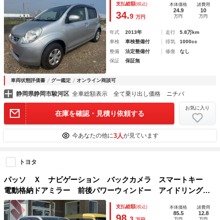
支払総額
(税込)
本体価格
諸費用
24.9
10
34.
9
万円
万円
万円
年式
2013年
走行
5.8万km
車検
車検整備付
排気
1000cc
整備
法定整備付
修復
なし
保証
保証無
車両状態評価書
グー鑑定
オンライン商談可
静岡県静岡市駿河区
全車総額表示 全て乗り出し価格 ニチバ
お気に入り
在庫を確認・見積り依頼する
3人
今あなたの他に
が見ています
トヨタ
パッソ Ｘ ナビゲーション バックカメラ スマートキー
電動格納ドアミラー 前後パワーウィンドー アイドリングス
トップ エアコン パワステ
支払総額
(税込)
本体価格
諸費用
85.5
12.8
98.
3
万円
万円
万円