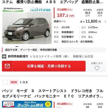
ステム 横滑り防止機能 ＡＢＳ エアバッグ 盗難防止装
置 アイドリングストップ バックカメラ ＥＴＣ ドラレ
支払総額
(税込)
本体価格
諸費用
コ ミュージックプレイヤー接続可 ＣＤ スマートキー キ
96.8
10.5
107.
3
万円
万円
万円
ーレス
11,800
残価ローン
月々
円
年式
2019年
走行
2.6万km
車検
車検整備付
排気
1000cc
整備
法定整備付
修復
なし
保証
保証付 (12ヶ月・走行無制限)
認定中古車
ディーラー保証
車両状態評価書
静岡県御殿場市
トヨタユナイテッド静岡（株） 御殿場ぐみ沢店
お気に入り
在庫を確認・見積り依頼する
トヨタ
NEW
パッソ モーダ Ｓ スマートアシスト ドラレコ付き フル
セグメモリーナビ バックモニター ＥＴＣ リアスポイラ
ー スマートキー ＬＥＤヘッドライト ＣＤ／ＤＶＤ再生付
支払総額
(税込)
本体価格
諸費用
き シート素材モケット ベンチシート オートエアコン
69
9.9