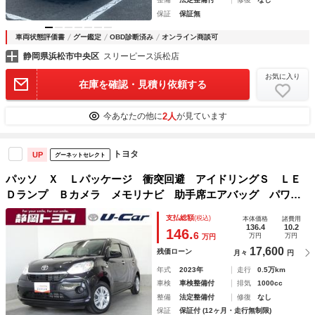
保証
保証無
車両状態評価書
グー鑑定
OBD診断済み
オンライン商談可
静岡県浜松市中央区
スリーピース浜松店
お気に入り
在庫を確認・見積り依頼する
2人
今あなたの他に
が見ています
トヨタ
UP
グーネットセレクト
パッソ Ｘ Ｌパッケージ 衝突回避 アイドリングＳ ＬＥ
Ｄランプ Ｂカメラ メモリナビ 助手席エアバッグ パワー
ウインドウ 横滑り防止装置 ナビ＆ＴＶ スマートキ－ エ
支払総額
(税込)
本体価格
諸費用
アコン 盗難防止システム キーレス ベンチシート ＡＢＳ
136.4
10.2
146.
6
万円
万円
万円
17,600
残価ローン
月々
円
年式
2023年
走行
0.5万km
車検
車検整備付
排気
1000cc
整備
法定整備付
修復
なし
保証
保証付 (12ヶ月・走行無制限)