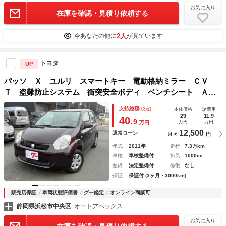
お気に入り
在庫を確認・見積り依頼する
2人
今あなたの他に
が見ています
トヨタ
UP
パッソ Ｘ ユルリ スマートキー 電動格納ミラー ＣＶ
Ｔ 盗難防止システム 衝突安全ボディ ベンチシート ＡＢ
Ｓ ＣＤ ＭＤ ミュージックプレイヤー接続可 エアコン
支払総額
(税込)
本体価格
諸費用
パワーステアリング パワーウィンドウ
29
11.9
40.
9
万円
万円
万円
12,500
通常ローン
月々
円
年式
2011年
走行
7.3万km
車検
車検整備付
排気
1000cc
整備
法定整備付
修復
なし
保証
保証付 (3ヶ月・3000km)
販売店保証
車両状態評価書
グー鑑定
オンライン商談可
静岡県浜松市中央区
オートアペックス
お気に入り