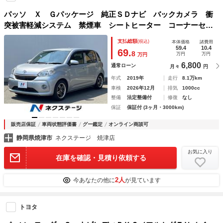
パッソ Ｘ Ｇパッケージ 純正ＳＤナビ バックカメラ 衝
突被害軽減システム 禁煙車 シートヒーター コーナーセン
サー スマートキー ＬＥＤヘッド ビルトインＥＴＣ オー
支払総額
(税込)
本体価格
諸費用
トライト オートエアコン Ｂｌｕｅｔｏｏｔｈ ＣＤ
59.4
10.4
69.
8
万円
万円
万円
6,800
通常ローン
月々
円
年式
2019年
走行
8.1万km
車検
2026年12月
排気
1000cc
整備
法定整備付
修復
なし
保証
保証付 (3ヶ月・3000km)
販売店保証
車両状態評価書
グー鑑定
オンライン商談可
静岡県焼津市
ネクステージ 焼津店
お気に入り
在庫を確認・見積り依頼する
2人
今あなたの他に
が見ています
トヨタ