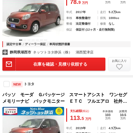
78.
9
万円
万円
万円
年式
2017年
走行
5.2万km
車検
車検整備付
排気
1000cc
整備
法定整備付
修復
なし
保証
保証付 (12ヶ月・走行無制限)
認定中古車
ディーラー保証
車両状態評価書
静岡県湖西市
ネッツトヨタ静浜（株） 湖西鷲津店
お気に入り
在庫を確認・見積り依頼する
トヨタ
NEW
パッソ モーダ Ｇパッケージ スマートアシスト ワンセグ
メモリーナビ バックモニター ＥＴＣ フルエアロ 社外ア
ルミホイール スマートキー ＬＥＤヘッドライト ＣＤ再生
支払総額
(税込)
本体価格
諸費用
付き シート素材モケット ベンチシート オートエアコン
103
10.5
113.
5
万円
万円
万円
年式
2019年
走行
4.5万km