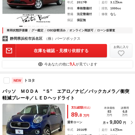
年式
2017年
走行
3.1万km
車検
車検整備付
排気
1000cc
整備
法定整備付
修復
なし
保証
保証無
車両状態評価書
グー鑑定
OBD診断済み
オンライン商談可
ローン仮審査
静岡県浜松市浜名区
（株）パーツボックス
お気に入り
在庫を確認・見積り依頼する
9人
今あなたの他に
が見ています
トヨタ
NEW
パッソ ＭＯＤＡ “Ｓ” エアロ／ナビ／バックカメラ／衝突
軽減ブレーキ／ＬＥＤヘッドライト
支払総額
(税込)
本体価格
諸費用
83
6.8
89.
8
万円
万円
万円
9,800
通常ローン
月々
円
年式
2016年
走行
1.6万km