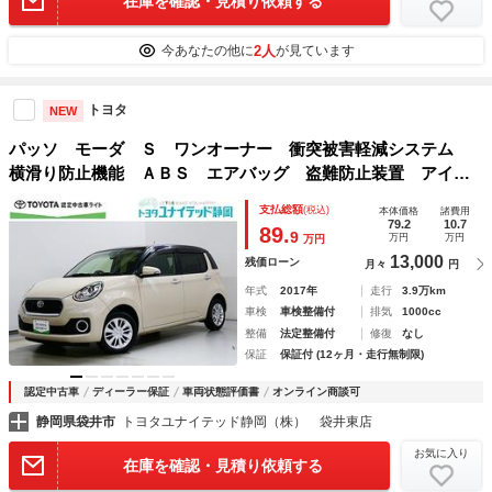
在庫を確認・見積り依頼する
2人
今あなたの他に
が見ています
トヨタ
NEW
パッソ モーダ Ｓ ワンオーナー 衝突被害軽減システム
横滑り防止機能 ＡＢＳ エアバッグ 盗難防止装置 アイド
リングストップ バックカメラ ＥＴＣ ドラレコ ミュージ
支払総額
(税込)
本体価格
諸費用
ックプレイヤー接続可 ＣＤ スマートキー キーレス
79.2
10.7
89.
9
万円
万円
万円
13,000
残価ローン
月々
円
年式
2017年
走行
3.9万km
車検
車検整備付
排気
1000cc
整備
法定整備付
修復
なし
保証
保証付 (12ヶ月・走行無制限)
認定中古車
ディーラー保証
車両状態評価書
オンライン商談可
静岡県袋井市
トヨタユナイテッド静岡（株） 袋井東店
お気に入り
在庫を確認・見積り依頼する