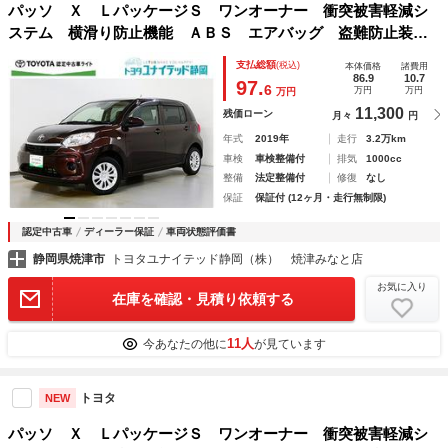
パッソ Ｘ ＬパッケージＳ ワンオーナー 衝突被害軽減シ
ステム 横滑り防止機能 ＡＢＳ エアバッグ 盗難防止装
置 アイドリングストップ バックカメラ ドラレコ ミュー
支払総額
(税込)
本体価格
諸費用
ジックプレイヤー接続可 ＣＤ スマートキー キーレス フ
86.9
10.7
97.
6
万円
万円
万円
ル装備
11,300
残価ローン
月々
円
年式
2019年
走行
3.2万km
車検
車検整備付
排気
1000cc
整備
法定整備付
修復
なし
保証
保証付 (12ヶ月・走行無制限)
認定中古車
ディーラー保証
車両状態評価書
静岡県焼津市
トヨタユナイテッド静岡（株） 焼津みなと店
お気に入り
在庫を確認・見積り依頼する
11人
今あなたの他に
が見ています
トヨタ
NEW
パッソ Ｘ ＬパッケージＳ ワンオーナー 衝突被害軽減シ