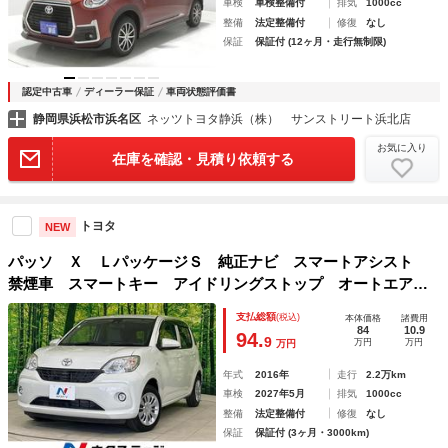
車検
車検整備付
排気
1000cc
整備
法定整備付
修復
なし
保証
保証付 (12ヶ月・走行無制限)
認定中古車
ディーラー保証
車両状態評価書
静岡県浜松市浜名区
ネッツトヨタ静浜（株） サンストリート浜北店
お気に入り
在庫を確認・見積り依頼する
トヨタ
NEW
パッソ Ｘ ＬパッケージＳ 純正ナビ スマートアシスト
禁煙車 スマートキー アイドリングストップ オートエアコ
ン 電動格納ミラー プライバシーガラス ドアバイザー ト
支払総額
(税込)
本体価格
諸費用
ラクションコントロール 盗難防止システム
84
10.9
94.
9
万円
万円
万円
年式
2016年
走行
2.2万km
車検
2027年5月
排気
1000cc
整備
法定整備付
修復
なし
保証
保証付 (3ヶ月・3000km)