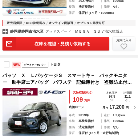
車検
2027年4月
排気
1000cc
整備
法定整備付
修復
なし
保証
保証付 (1ヶ月・1000km)
販売店保証
OBD診断済み
オンライン商談可
オプション見積り可
静岡県静岡市清水区
グッドスピード ＭＥＧＡ ＳＵＶ清水鳥坂店
お気に入り
在庫を確認・見積り依頼する
トヨタ
NEW
グーネットセレクト
パッソ Ｘ ＬパッケージＳ スマートキ－ バックモニタ
ー 助手席エアバッグ パワステ 記録簿付き 盗難防止付
き ｉ－ｓｔｏｐ パワーウインドウ キーフリーシステム
支払総額
(税込)
本体価格
諸費用
運転席エアバッグ オートエアコン ワンセグＴＶ ＡＢＳ
97.9
11.1
109
万円
万円
万円
ＥＴＣ
17,200
残価ローン
月々
円
年式
2019年
走行
1.2万km
車検
車検整備付
排気
1000cc
整備
法定整備付
修復
なし
保証
保証付 (12ヶ月・走行無制限)