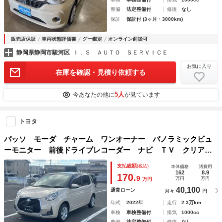
整備
法定整備付
修復
なし
保証
保証付 (3ヶ月・3000km)
販売店保証
車両状態評価書
グー鑑定
オンライン商談可
静岡県静岡市駿河区
Ｉ．Ｓ ＡＵＴＯ ＳＥＲＶＩＣＥ
お気に入り
在庫を確認・見積り依頼する
5人
今あなたの他に
が見ています
トヨタ
パッソ モーダ チャーム ワンオーナー パノラミックビュ
ーモニター 前後ドライブレコーダー ナビ ＴＶ クリアラ
ンスソナー 衝突被害軽減システム オートマチックハイビー
支払総額
(税込)
本体価格
諸費用
ム オートライト ＬＥＤヘッドランプ スマートキー
162
8.9
170.
9
万円
万円
万円
40,100
通常ローン
月々
円
年式
2022年
走行
2.3万km
車検
車検整備付
排気
1000cc
整備
法定整備付
修復
なし