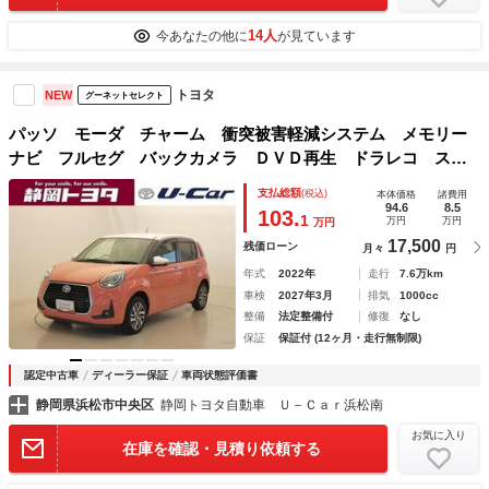
14人
今あなたの他に
が見ています
トヨタ
NEW
グーネットセレクト
パッソ モーダ チャーム 衝突被害軽減システム メモリー
ナビ フルセグ バックカメラ ＤＶＤ再生 ドラレコ スマ
ートキー ＥＴＣ ＬＥＤヘッドランプ ワンオーナー アル
支払総額
(税込)
本体価格
諸費用
ミホイール
94.6
8.5
103.
1
万円
万円
万円
17,500
残価ローン
月々
円
年式
2022年
走行
7.6万km
車検
2027年3月
排気
1000cc
整備
法定整備付
修復
なし
保証
保証付 (12ヶ月・走行無制限)
認定中古車
ディーラー保証
車両状態評価書
静岡県浜松市中央区
静岡トヨタ自動車 Ｕ－Ｃａｒ浜松南
お気に入り
在庫を確認・見積り依頼する