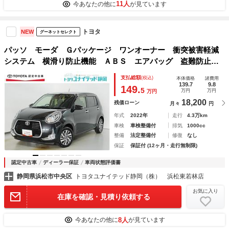
11人
今あなたの他に
が見ています
トヨタ
NEW
グーネットセレクト
パッソ モーダ Ｇパッケージ ワンオーナー 衝突被害軽減
システム 横滑り防止機能 ＡＢＳ エアバッグ 盗難防止装
置 アイドリングストップ バックカメラ ＥＴＣ ドラレ
支払総額
(税込)
本体価格
諸費用
コ ミュージックプレイヤー接続可 ＣＤ スマートキー キ
139.7
9.8
149.
5
万円
万円
万円
ーレス
18,200
残価ローン
月々
円
年式
2022年
走行
4.3万km
車検
車検整備付
排気
1000cc
整備
法定整備付
修復
なし
保証
保証付 (12ヶ月・走行無制限)
認定中古車
ディーラー保証
車両状態評価書
静岡県浜松市中央区
トヨタユナイテッド静岡（株） 浜松東若林店
お気に入り
在庫を確認・見積り依頼する
8人
今あなたの他に
が見ています