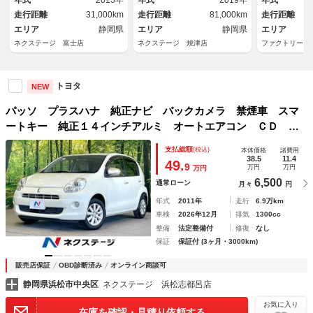
年式
2015年
年式
2019年
年式
アンダーボックス スペアタイ
コン Ｂｌｕｅｔｏｏｔｈ Ｃ
ーキチューニ
走行距離
31,000km
走行距離
81,000km
走行距離
ヤ
Ｄ
エリア
静岡県
エリア
静岡県
エリア
ネクステージ 富士店
ネクステージ 焼津店
ファクトリーＧ
トヨタ
NEW
パッソ プラスハナ 純正ナビ バックカメラ 禁煙車 スマ
ートキー 純正１４インチアルミ オートエアコン ＣＤ 地
デジ
支払総額
(税込)
本体価格
諸費用
38.5
11.4
49.
9
万円
万円
万円
6,500
通常ローン
月々
円
年式
2011年
走行
6.9万km
車検
2026年12月
排気
1300cc
整備
法定整備付
修復
なし
保証
保証付 (3ヶ月・3000km)
販売店保証
OBD診断済み
オンライン商談可
静岡県浜松市中央区
ネクステージ 浜松志都呂店
お気に入り
在庫を確認・見積り依頼する