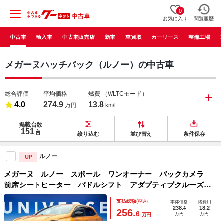
0
お気に入り
閲覧履歴
中古車
輸入車
中古車販売店
新車
車買取
カーリース
整備工場
メガーヌハッチバック（ルノー）の中古車
総合評価
平均価格
燃費
（WLTCモード）
4.0
274.9
13.8
万円
km/l
掲載台数
151
台
絞り込む
並び替え
条件保存
ルノー
UP
メガーヌ ルノー スポール ワンオーナー バックカメラ
前席シートヒーター パドルシフト アダプティブクルーズコ
ントロール デュアルオートエアコン ＬＥＤヘッドライト
支払総額
(税込)
本体価格
諸費用
オートライト 純正１９インチＡＷ ＥＴＣ車載器 禁煙車
238.4
18.2
256.
6
万円
万円
万円