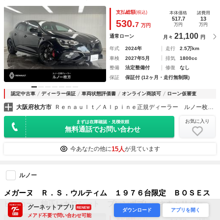
ピーカー ブレンボブレーキキャリパー ＡｐｐｌｅＣａｒｐ
支払総額
(税込)
本体価格
諸費用
ｌａｙ Ｂｌｕｅｔｏｏｔｈ ＬＥＤヘッドライト バックカ
517.7
13
530.
7
万円
万円
万円
メラ
21,100
通常ローン
月々
円
年式
2024年
走行
2.5万km
車検
2027年5月
排気
1800cc
整備
法定整備付
修復
なし
保証
保証付 (12ヶ月・走行無制限)
認定中古車
ディーラー保証
車両状態評価書
オンライン商談可
ローン仮審査
大阪府枚方市
Ｒｅｎａｕｌｔ／Ａｌｐｉｎｅ正規ディーラー ルノー枚方・アルピーヌポイント枚方
お気に入り
まずは在庫確認・見積依頼
無料通話でお問い合わせ
15人
今あなたの他に
が見ています
ルノー
メガーヌ Ｒ．Ｓ．ウルティム １９７６台限定 ＢＯＳＥス
ピーカー 純正レカロシート ブレンボブレーキキャリパー
グーネットアプリ
RENEW
ダウンロード
アプリを開く
ＡｐｐｌｅＣａｒｐｌａｙ Ｂｌｕｅｔｏｏｔｈ ＬＥＤヘッ
メアド不要で問い合わせ可能
支払総額
(税込)