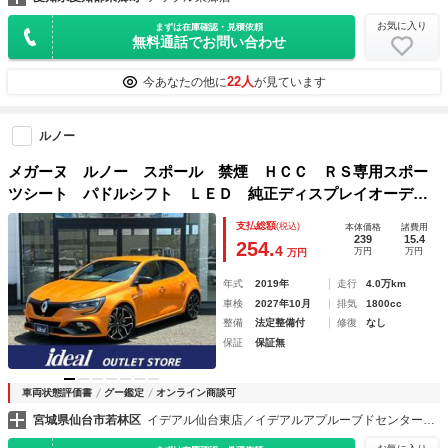
お気に入り
まずは在庫確認・見積依頼
無料通話でお問い合わせ
22人
今あなたの他に
が見ています
ルノー
メガーヌ ルノー スポール 禁煙 ＨＣＣ ＲＳ専用スポー
ツシート パドルシフト ＬＥＤ 純正ディスプレイオーディ
オ ＦＲソナー クルコン Ｆドラレコ Ｆフォグ スピード
支払総額
(税込)
本体価格
諸費用
リミット マルチセンス Ｂカメラ ＥＴＣ 純正１９ＡＷ
239
15.4
254.
4
万円
万円
万円
年式
2019年
走行
4.0万km
車検
2027年10月
排気
1800cc
整備
法定整備付
修復
なし
保証
保証無
車両状態評価書
グー鑑定
オンライン商談可
宮城県仙台市若林区
イデアル仙台東店／イデアルアプルーブドセンター（株）イデアル