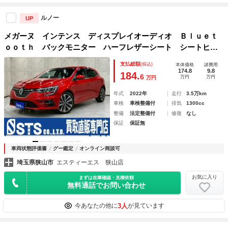
ルノー
UP
メガーヌ インテンス ディスプレイオーディオ Ｂｌｕｅｔ
ｏｏｔｈ バックモニター ハーフレザーシート シートヒー
ター ＬＥＤヘッドライト フォグ 純正１８インチＡＷ レ
支払総額
(税込)
本体価格
諸費用
ーダークルーズ ドラレコ カードキー 予備キー ＥＴＣ
174.8
9.8
184.
6
万円
万円
万円
年式
2022年
走行
3.5万km
車検
車検整備付
排気
1300cc
整備
法定整備付
修復
なし
保証
保証無
車両状態評価書
グー鑑定
オンライン商談可
埼玉県狭山市
エスティーエス 狭山店
お気に入り
まずは在庫確認・見積依頼
無料通話でお問い合わせ
3人
今あなたの他に
が見ています