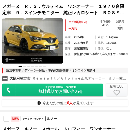
メガーヌ Ｒ．Ｓ．ウルティム ワンオーナー １９７６台限
定車 ９．３インチモニター 純正レカロシート ＢＯＳＥス
ピーカー ブレンボブレーキキャリパー ＡｐｐｌｅＣａｒｐ
本体価格
諸費用
支払総額
(税込)
ｌａｙ Ｂｌｕｅｔｏｏｔｈ ＬＥＤヘッドライト バックカ
ASK
--
--
万円
万円
メラ
年式
2024年
走行
1.4万km
車検
2027年5月
排気
1800cc
整備
法定整備付
修復
なし
保証
保証付 (2028(令和10)年5月まで・60000k
認定中古車
ディーラー保証
車両状態評価書
オンライン商談可
大阪府枚方市
Ｒｅｎａｕｌｔ／Ａｌｐｉｎｅ正規ディーラー ルノー枚方・アルピーヌポイント枚方
お気に入り
まずは在庫確認・見積依頼
無料通話でお問い合わせ
6人
今あなたの他に
が見ています
ルノー
NEW
グーネットセレクト
メガーヌ ルノー スポール トロフィー ワンオーナー