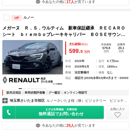
17人
今あなたの他に
が見ています
ルノー
UP
メガーヌ Ｒ．Ｓ．ウルティム 新車保証継承 ＲＥＣＡＲＯ
シート ｂｒｅｍｂｏブレーキキャリパー ＢＯＳＥサウン
ド 純正１９インチＡＷ ＥＴＣ デジタルインナーミラー
支払総額
(税込)
本体価格
諸費用
ＡＣＣ Ｂカメ ＡｐｐｌｅＣａｒＰｌａｙ Ａｎｄｒｏｉｄ
579.8
20.1
599.
9
万円
万円
万円
Ａｕｔｏ
年式
2025年
走行
0.7万km
車検
2028年4月
排気
1800cc
整備
法定整備付
修復
なし
保証
保証付 (2028(令和10)年4月まで・60000k
販売店保証
車両状態評価書
グー鑑定
オンライン商談可
埼玉県さいたま市桜区
ルノーさいたま桜（株）ビジョナリー ビジョナグループ
お気に入り
まずは在庫確認・見積依頼
無料通話でお問い合わせ
29人
今あなたの他に
が見ています