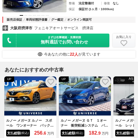
整備
法定整備付
修復
なし
保証
保証付 (1ヶ月・1000km)
販売店保証
車両状態評価書
グー鑑定
オンライン商談可
大阪府摂津市
フェニキアオートサービス 摂津店
お気に入り
まずは在庫確認・見積依頼
無料通話でお問い合わせ
22人
今あなたの他に
が見ています
あなたにおすすめの中古車
UP
UP
ルノー メガーヌ ルノー スポ
ルノー メガーヌ ＧＴ １オー
ルノー メガー
ール ワンオーナー バックカ
ナー 衝突軽減システム バッ
ール レッド
メラ 前席シートヒーター パ
クカメラ シートヒーターＬＥ
グ ＲＢ８ 
256.
182.
6
9
支払総額
支払総額
支払総額
(税込)
(税込)
(税込)
万円
万円
ドルシフト アダプティブクル
Ｄヘッドランプ Ｂｌｕｅｔｏ
専用カラー／