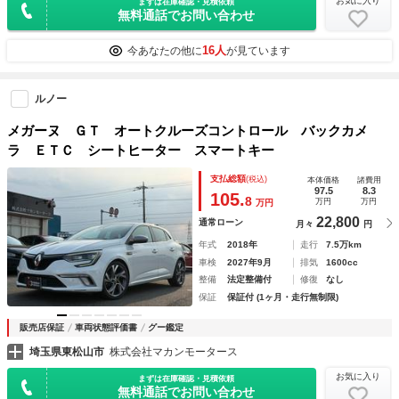
お気に入り
まずは在庫確認・見積依頼
無料通話でお問い合わせ
16人
今あなたの他に
が見ています
ルノー
メガーヌ ＧＴ オートクルーズコントロール バックカメ
ラ ＥＴＣ シートヒーター スマートキー
支払総額
(税込)
本体価格
諸費用
97.5
8.3
105.
8
万円
万円
万円
22,800
通常ローン
月々
円
年式
2018年
走行
7.5万km
車検
2027年9月
排気
1600cc
整備
法定整備付
修復
なし
保証
保証付 (1ヶ月・走行無制限)
販売店保証
車両状態評価書
グー鑑定
埼玉県東松山市
株式会社マカンモータース
お気に入り
まずは在庫確認・見積依頼
無料通話でお問い合わせ