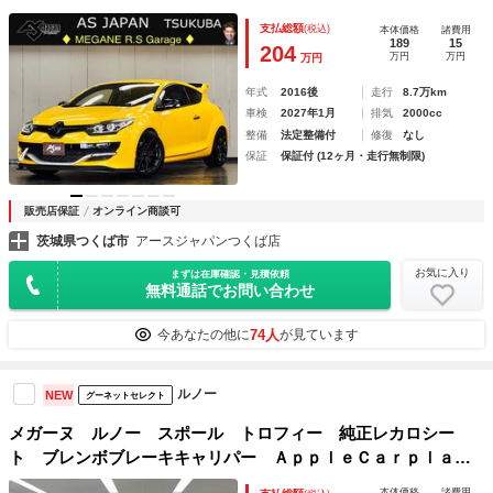
型リアスポ ＯＭＰステアリング ＦｒｏｇＤｒｉｖｅステア
支払総額
(税込)
本体価格
諸費用
スイッチ Ｃａｒｏｌダウンサス ミラー型前後ドラレコ Ｈ
189
15
204
万円
万円
万円
ＩＤ ＥＴＣ 禁煙車
年式
2016後
走行
8.7万km
車検
2027年1月
排気
2000cc
整備
法定整備付
修復
なし
保証
保証付 (12ヶ月・走行無制限)
販売店保証
オンライン商談可
茨城県つくば市
アースジャパンつくば店
お気に入り
まずは在庫確認・見積依頼
無料通話でお問い合わせ
74人
今あなたの他に
が見ています
ルノー
NEW
グーネットセレクト
メガーヌ ルノー スポール トロフィー 純正レカロシー
ト ブレンボブレーキキャリパー ＡｐｐｌｅＣａｒｐｌａ
ｙ Ｂｌｕｅｔｏｏｔｈ ＬＥＤヘッドライト バックカメ
本体価格
諸費用