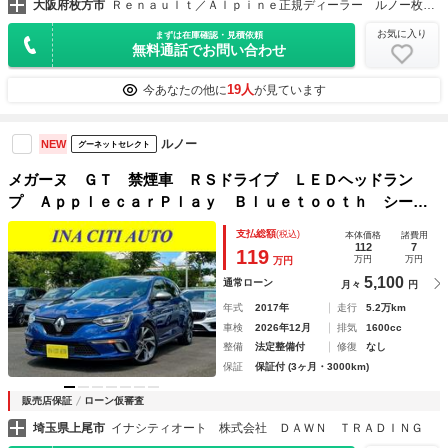
大阪府枚方市
Ｒｅｎａｕｌｔ／Ａｌｐｉｎｅ正規ディーラー ルノー枚方・アルピーヌポイント枚方
お気に入り
まずは在庫確認・見積依頼
無料通話でお問い合わせ
19人
今あなたの他に
が見ています
ルノー
NEW
グーネットセレクト
メガーヌ ＧＴ 禁煙車 ＲＳドライブ ＬＥＤヘッドラン
プ ＡｐｐｌｅｃａｒＰｌａｙ Ｂｌｕｅｔｏｏｔｈ シート
ヒーター アルカンタラシート クルーズコントロール ＢＳ
支払総額
(税込)
本体価格
諸費用
Ｍ ＥＴＣ バックカメラ 純正１８インチＡＷ
112
7
119
万円
万円
万円
5,100
通常ローン
月々
円
年式
2017年
走行
5.2万km
車検
2026年12月
排気
1600cc
整備
法定整備付
修復
なし
保証
保証付 (3ヶ月・3000km)
販売店保証
ローン仮審査
埼玉県上尾市
イナシティオート 株式会社 ＤＡＷＮ ＴＲＡＤＩＮＧ