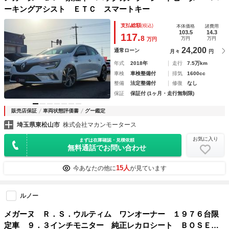
ーキングアシスト ＥＴＣ スマートキー
支払総額
(税込)
本体価格
諸費用
103.5
14.3
117.
8
万円
万円
万円
24,200
通常ローン
月々
円
年式
2018年
走行
7.5万km
車検
車検整備付
排気
1600cc
整備
法定整備付
修復
なし
保証
保証付 (1ヶ月・走行無制限)
販売店保証
車両状態評価書
グー鑑定
埼玉県東松山市
株式会社マカンモータース
お気に入り
まずは在庫確認・見積依頼
無料通話でお問い合わせ
15人
今あなたの他に
が見ています
ルノー
メガーヌ Ｒ．Ｓ．ウルティム ワンオーナー １９７６台限
定車 ９．３インチモニター 純正レカロシート ＢＯＳＥス