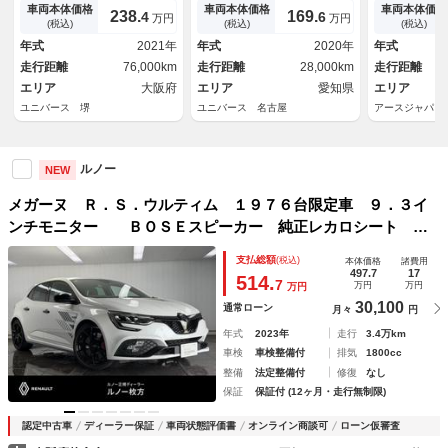
ーズコントロール デュアルオ
ｏｔｈ接続 純正１８インチＡ
イＭ ＯＰフ
車両本体価格
車両本体価格
車両本体価格
238.
169.
4
6
万円
万円
ートエアコン ＬＥＤヘッドラ
Ｗ スマートキー ＥＴＣ車載
ＯＰ２ＤＩＮ
(税込)
(税込)
(税込)
イト オートライト 純正１９
器 レーンキーピングアシス
ＢＴ＆ＵＳＢ
年式
2021年
年式
2020年
年式
インチＡＷ ＥＴＣ車載器 禁
ト アイドリングストップ
専用１９ＡＷ
走行距離
76,000km
走行距離
28,000km
走行距離
煙車
前後ソナー 
エリア
大阪府
エリア
愛知県
ートライト 
エリア
ユニバース 堺
ユニバース 名古屋
アースジャパン
ルノー
NEW
メガーヌ Ｒ．Ｓ．ウルティム １９７６台限定車 ９．３イ
ンチモニター ＢＯＳＥスピーカー 純正レカロシート ブ
レンボブレーキキャリパー ＡｐｐｌｅＣａｒｐｌａｙ Ｂｌ
支払総額
(税込)
本体価格
諸費用
ｕｅｔｏｏｔｈ ＬＥＤヘッドライト バックカメラ 前面衝
497.7
17
514.
7
万円
万円
万円
突警報
30,100
通常ローン
月々
円
年式
2023年
走行
3.4万km
車検
車検整備付
排気
1800cc
整備
法定整備付
修復
なし
保証
保証付 (12ヶ月・走行無制限)
認定中古車
ディーラー保証
車両状態評価書
オンライン商談可
ローン仮審査