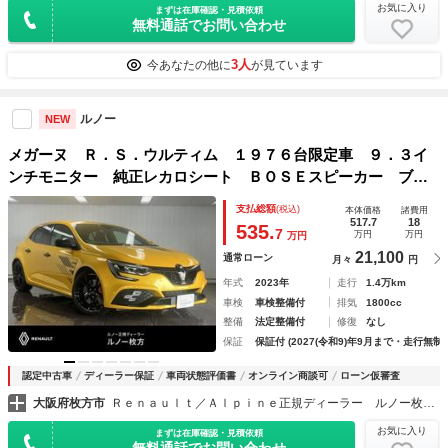
お気に入り
まずは在庫確認・見積依頼
無料通話でお問い合わせ
3人
今あなたの他に
が見ています
ルノー
NEW
メガーヌ Ｒ．Ｓ．ウルティム １９７６台限定車 ９．３イ
ンチモニター 純正レカロシート ＢＯＳＥスピーカー ブレ
ンボブレーキキャリパー ＡｐｐｌｅＣａｒｐｌａｙ Ｂｌｕ
支払総額
(税込)
本体価格
諸費用
ｅｔｏｏｔｈ ＬＥＤヘッドライト バックカメラ 前面衝突
517.7
18
535.
7
万円
万円
万円
警報
21,100
通常ローン
月々
円
年式
2023年
走行
1.4万km
車検
車検整備付
排気
1800cc
整備
法定整備付
修復
なし
保証
保証付 (2027(令和9)年9月まで・走行無制
認定中古車
ディーラー保証
車両状態評価書
オンライン商談可
ローン仮審査
大阪府枚方市
Ｒｅｎａｕｌｔ／Ａｌｐｉｎｅ正規ディーラー ルノー枚方・アルピーヌポイント枚方
お気に入り
まずは在庫確認・見積依頼
無料通話でお問い合わせ