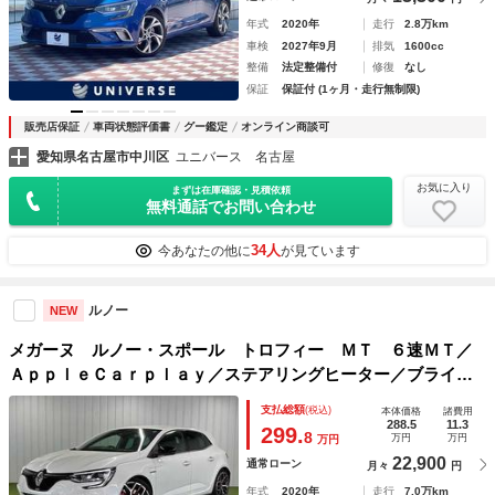
年式
2020年
走行
2.8万km
車検
2027年9月
排気
1600cc
整備
法定整備付
修復
なし
保証
保証付 (1ヶ月・走行無制限)
販売店保証
車両状態評価書
グー鑑定
オンライン商談可
愛知県名古屋市中川区
ユニバース 名古屋
お気に入り
まずは在庫確認・見積依頼
無料通話でお問い合わせ
34人
今あなたの他に
が見ています
ルノー
NEW
メガーヌ ルノー・スポール トロフィー ＭＴ ６速ＭＴ／
ＡｐｐｌｅＣａｒｐｌａｙ／ステアリングヒーター／ブライン
ドアシスト／ＥＴＣ車載器／Ｂｌｕｅｔｏｏｔｈ／ＬＥＤヘッ
支払総額
(税込)
本体価格
諸費用
ドライト／スマートキー／プッシュスタート／レーンキープア
288.5
11.3
299.
8
万円
万円
万円
シスト／オートライト
22,900
通常ローン
月々
円
年式
2020年
走行
7.0万km