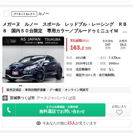
ルノー
グーネットセレクト
メガーヌ ルノー スポール レッドブル・レーシング ＲＢ
８ 国内５０台限定 専用カラー／ブルードゥミニュイＭ Ｏ
Ｐフジツボマフラー ＯＰ２ＤＩＮナビ フルセグ ＢＴ＆Ｕ
支払総額
(税込)
本体価格
諸費用
ＳＢ音楽 Ｂカメラ 専用１９ＡＷ キーレス２個 前後ソナ
147
16.2
163.
2
万円
万円
万円
ー ＥＴＣ ＨＩＤオートライト 禁煙
年式
2013後
走行
7.3万km
車検
2026年12月
排気
2000cc
整備
法定整備付
修復
なし
保証
保証付 (12ヶ月・走行無制限)
販売店保証
車両状態評価書
グー鑑定
オンライン商談可
茨城県つくば市
アースジャパンつくば店
お気に入り
まずは在庫確認・見積依頼
無料通話でお問い合わせ
23人
今あなたの他に
が見ています