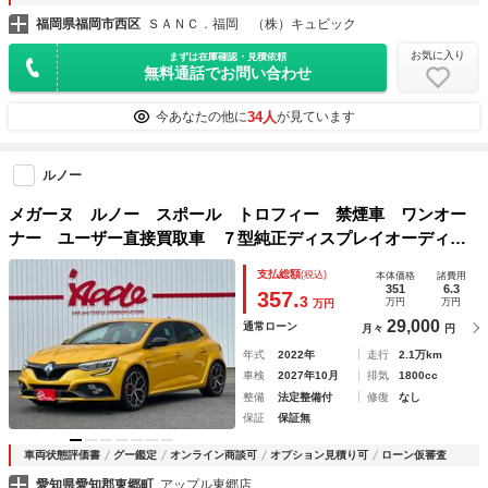
福岡県福岡市西区
ＳＡＮＣ．福岡 （株）キュビック
お気に入り
まずは在庫確認・見積依頼
無料通話でお問い合わせ
34人
今あなたの他に
が見ています
ルノー
メガーヌ ルノー スポール トロフィー 禁煙車 ワンオー
ナー ユーザー直接買取車 ７型純正ディスプレイオーディ
オ Ｂカメラ ３６０度ドラレコ クリアランスソナー 専用
支払総額
(税込)
本体価格
諸費用
レカロシート レーダークルーズ ブレンボレッドキャリパ
351
6.3
357.
3
万円
万円
万円
ー ＬＤＡ ＥＴＣ
29,000
通常ローン
月々
円
年式
2022年
走行
2.1万km
車検
2027年10月
排気
1800cc
整備
法定整備付
修復
なし
保証
保証無
車両状態評価書
グー鑑定
オンライン商談可
オプション見積り可
ローン仮審査
愛知県愛知郡東郷町
アップル東郷店