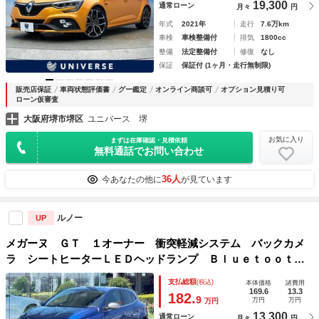
19,300
通常ローン
月々
円
年式
2021年
走行
7.6万km
車検
車検整備付
排気
1800cc
整備
法定整備付
修復
なし
保証
保証付 (1ヶ月・走行無制限)
販売店保証
車両状態評価書
グー鑑定
オンライン商談可
オプション見積り可
ローン仮審査
大阪府堺市堺区
ユニバース 堺
お気に入り
まずは在庫確認・見積依頼
無料通話でお問い合わせ
36人
今あなたの他に
が見ています
ルノー
UP
メガーヌ ＧＴ １オーナー 衝突軽減システム バックカメ
ラ シートヒーターＬＥＤヘッドランプ Ｂｌｕｅｔｏｏｔｈ
接続 純正１８インチＡＷ スマートキー ＥＴＣ車載器 レ
支払総額
(税込)
本体価格
諸費用
ーンキーピングアシスト アイドリングストップ
169.6
13.3
182.
9
万円
万円
万円
13,300
通常ローン
月々
円