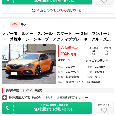
24人
今あなたの他に
が見ています
ルノー
NEW
メガーヌ ルノー スポール スマートキー２個 ワンオーナ
ー 禁煙車 レーンキープ アクティブブレーキ クルーズコ
ントロール 前後ドライブレコーダー ＬＥＤヘッドライト
支払総額
(税込)
本体価格
諸費用
バックカメラ アンドロイドオート カープレイ ＥＴＣ 取
240
5
245
万円
万円
万円
説
19,600
通常ローン
月々
円
年式
2020年
走行
2.1万km
車検
2027年2月
排気
1800cc
整備
法定整備無
修復
なし
保証
保証付 (12ヶ月・走行無制限)
販売店保証
オンライン商談可
神奈川県大和市
株式会社神奈川中古車買取査定センター
お気に入り
まずは在庫確認・見積依頼
無料通話でお問い合わせ