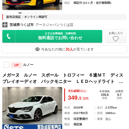
保証
保証付 (12ヶ月・走行無制限)
販売店保証
オンライン商談可
茨城県つくば市
アースジャパンつくば店
お気に入り
まずは在庫確認・見積依頼
無料通話でお問い合わせ
30人
今あなたの他に
が見ています
ルノー
UP
メガーヌ ルノー スポール トロフィー ６速ＭＴ ディス
プレイオーディオ バックモニター ＬＥＤヘッドライト フ
ォグ 純正１９インチＡＷ ｂｒｅｍｂｏキャリパー ＲＥＣ
支払総額
(税込)
本体価格
諸費用
ＡＲＯシート オートクルーズ ドラレコ スマートキー ス
339.8
9.7
349.
5
万円
万円
万円
ペアキー ＥＴＣ
年式
2020年
走行
2.9万km
車検
2027年8月
排気
1800cc
整備
法定整備付
修復
なし
保証
保証無