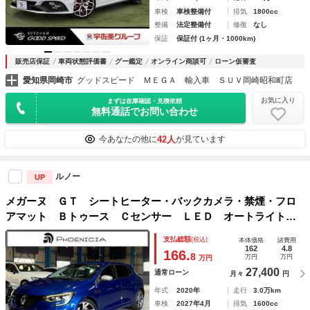
車検
車検整備付
排気
1800cc
整備
法定整備付
修復
なし
保証
保証付 (1ヶ月・1000km)
販売店保証
車両状態評価書
グー鑑定
オンライン商談可
ローン仮審査
愛知県岡崎市
グッドスピード ＭＥＧＡ 輸入車 ＳＵＶ岡崎昭和町店
お気に入り
まずは在庫確認・見積依頼
無料通話でお問い合わせ
42人
今あなたの他に
が見ています
ルノー
UP
メガーヌ ＧＴ シートヒーター・バックカメラ・禁煙・フロ
アマット Ｂトゥース Ｃセンサー ＬＥＤ オートライト
クルコン パーキングアシスト ＵＳＢ シートヒーター 禁
支払総額
(税込)
本体価格
諸費用
煙車 オートハイビーム キーレス 電動格納ミラー
162
4.8
166.
8
万円
万円
万円
27,400
通常ローン
月々
円
年式
2020年
走行
3.0万km
車検
2027年4月
排気
1600cc