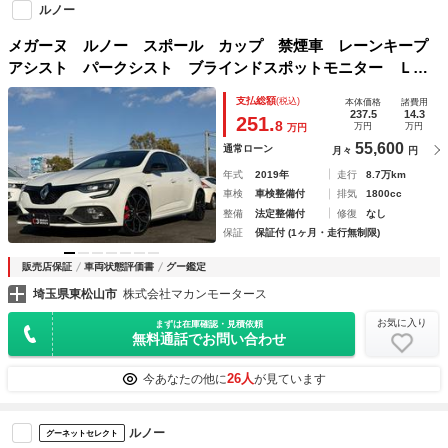
ルノー
メガーヌ ルノー スポール カップ 禁煙車 レーンキープ
アシスト パークシスト ブラインドスポットモニター ＬＥ
Ｄヘッドライト ６ＭＴターボ バックカメラ ＥＴＣ シー
支払総額
(税込)
本体価格
諸費用
トヒーター 前後ドラレコ
237.5
14.3
251.
8
万円
万円
万円
55,600
通常ローン
月々
円
年式
2019年
走行
8.7万km
車検
車検整備付
排気
1800cc
整備
法定整備付
修復
なし
保証
保証付 (1ヶ月・走行無制限)
販売店保証
車両状態評価書
グー鑑定
埼玉県東松山市
株式会社マカンモータース
お気に入り
まずは在庫確認・見積依頼
無料通話でお問い合わせ
26人
今あなたの他に
が見ています
ルノー
グーネットセレクト