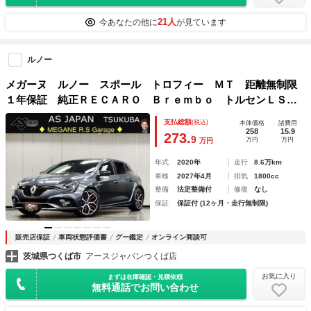
21人
今あなたの他に
が見ています
ルノー
メガーヌ ルノー スポール トロフィー ＭＴ 距離無制限
１年保証 純正ＲＥＣＡＲＯ Ｂｒｅｍｂｏ トルセンＬＳ
Ｄ ＬＥＤオートライト 純正１９ＡＷ クルコン 衝突軽減
支払総額
(税込)
本体価格
諸費用
＆車線保持＆死角補助 Ｂカメラ カープレイ＆アンドロイド
258
15.9
273.
9
万円
万円
万円
オート ＥＴＣ
年式
2020年
走行
8.6万km
車検
2027年4月
排気
1800cc
整備
法定整備付
修復
なし
保証
保証付 (12ヶ月・走行無制限)
販売店保証
車両状態評価書
グー鑑定
オンライン商談可
茨城県つくば市
アースジャパンつくば店
お気に入り
まずは在庫確認・見積依頼
無料通話でお問い合わせ