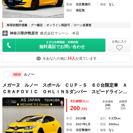
整備
法定整備付
修復
なし
保証
保証無
車両状態評価書
グー鑑定
オンライン商談可
ローン仮審査
神奈川県伊勢原市
株式会社マシーン 本店
お気に入り
まずは在庫確認・見積依頼
無料通話でお問い合わせ
14人
今あなたの他に
が見ています
ルノー
NEW
メガーヌ ルノー スポール ＣＵＰ－Ｓ ６０台限定車 Ａ
ＣＲＡＰＯＶＩＣ ＯＨＬＩＮＳダンパー スピードライン製
１９ＡＷ ＲＥＣＡＲＯ Ｂｒｅｍｂｏ パイオニア２ＤＩＮ
支払総額
(税込)
本体価格
諸費用
ナビ 地デジ ＢＴ＆ＵＳＢ Ｂカメラ ＨＩＤオートライ
245
15
260
万円
万円
万円
ト ＥＴＣ 禁煙
年式
2016後
走行
5.3万km
車検
2027年1月
排気
2000cc
整備
法定整備付
修復
なし