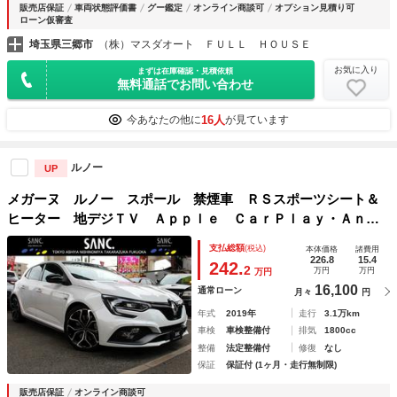
販売店保証
車両状態評価書
グー鑑定
オンライン商談可
オプション見積り可
ローン仮審査
埼玉県三郷市
（株）マスダオート ＦＵＬＬ ＨＯＵＳＥ
お気に入り
まずは在庫確認・見積依頼
無料通話でお問い合わせ
16人
今あなたの他に
が見ています
ルノー
UP
メガーヌ ルノー スポール 禁煙車 ＲＳスポーツシート＆
ヒーター 地デジＴＶ Ａｐｐｌｅ ＣａｒＰｌａｙ・Ａｎｄ
ｒｏｉｄ Ａｕｔｏ フルＬＥＤヘッドライト ハンズフリー
支払総額
(税込)
本体価格
諸費用
カードキー １９インチアルミホイール 車線逸脱警報
226.8
15.4
242.
2
万円
万円
万円
16,100
通常ローン
月々
円
年式
2019年
走行
3.1万km
車検
車検整備付
排気
1800cc
整備
法定整備付
修復
なし
保証
保証付 (1ヶ月・走行無制限)
販売店保証
オンライン商談可