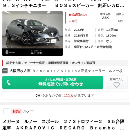
９．３インチモニター ＢＯＳＥスピーカー 純正レカロシ
ート ブレンボブレーキキャリパー ＡｐｐｌｅＣａｒｐｌａ
本体価格
諸費用
支払総額
(税込)
ｙ Ｂｌｕｅｔｏｏｔｈ ＬＥＤヘッドライト バックカメ
ASK
--
--
万円
万円
ラ 前面衝突警報
年式
2023年
走行
1.4万km
車検
2028年6月
排気
1800cc
整備
法定整備付
修復
なし
保証
保証付 (12ヶ月・走行無制限)
認定中古車
ディーラー保証
車両状態評価書
オンライン商談可
大阪府枚方市
Ｒｅｎａｕｌｔ／Ａｌｐｉｎｅ正規ディーラー ルノー枚方・アルピーヌポイント枚方
お気に入り
まずは在庫確認・見積依頼
無料通話でお問い合わせ
11人
今あなたの他に
が見ています
ルノー
NEW
メガーヌ ルノー スポール ２７３トロフィー２ ３５台限
定車 ＡＫＲＡＰＯＶＩＣ ＲＥＣＡＲＯ Ｂｒｅｍｂｏ 大