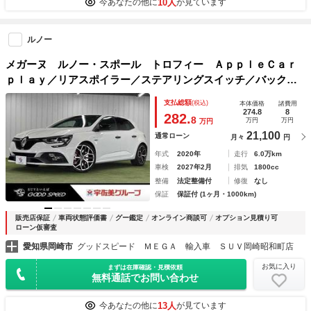
10人
今あなたの他に
が見ています
ルノー
メガーヌ ルノー・スポール トロフィー ＡｐｐｌｅＣａｒ
ｐｌａｙ／リアスポイラー／ステアリングスイッチ／バックカ
メラ／ＬＥＤヘッドライト／レッドブレーキキャリパー／ＢＳ
支払総額
(税込)
本体価格
諸費用
Ｍ／クルーズコントロール／アイドリングストップ／パドルシ
274.8
8
282.
8
万円
万円
万円
フト／ＥＴＣ
21,100
通常ローン
月々
円
年式
2020年
走行
6.0万km
車検
2027年2月
排気
1800cc
整備
法定整備付
修復
なし
保証
保証付 (1ヶ月・1000km)
販売店保証
車両状態評価書
グー鑑定
オンライン商談可
オプション見積り可
ローン仮審査
愛知県岡崎市
グッドスピード ＭＥＧＡ 輸入車 ＳＵＶ岡崎昭和町店
お気に入り
まずは在庫確認・見積依頼
無料通話でお問い合わせ
13人
今あなたの他に
が見ています