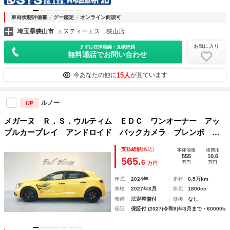
車両状態評価書
グー鑑定
オンライン商談可
埼玉県狭山市
エスティーエス 狭山店
お気に入り
まずは在庫確認・見積依頼
無料通話でお問い合わせ
15人
今あなたの他に
が見ています
ルノー
UP
メガーヌ Ｒ．Ｓ．ウルティム ＥＤＣ ワンオーナー アッ
プルカープレイ アンドロイド バックカメラ ブレンボ 純
正レカロシート ＢＯＳＥ クリソナ レーンアシスト アク
支払総額
(税込)
本体価格
諸費用
ティブブレーキ
555
10.6
565.
6
万円
万円
万円
年式
2024年
走行
0.5万km
車検
2027年3月
排気
1800cc
整備
法定整備付
修復
なし
保証
保証付 (2027(令和9)年3月まで・60000km