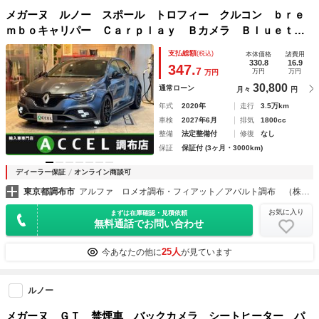
メガーヌ ルノー スポール トロフィー クルコン ｂｒｅ
ｍｂｏキャリパー Ｃａｒｐｌａｙ Ｂカメラ Ｂｌｕｅｔｏ
ｏｔｈ ＥＴＣ 前後センサー ＬＥＤヘッドライト 純正１
支払総額
(税込)
本体価格
諸費用
９インチアルミ
330.8
16.9
347.
7
万円
万円
万円
30,800
通常ローン
月々
円
年式
2020年
走行
3.5万km
車検
2027年6月
排気
1800cc
整備
法定整備付
修復
なし
保証
保証付 (3ヶ月・3000km)
ディーラー保証
オンライン商談可
東京都調布市
アルファ ロメオ調布・フィアット／アバルト調布 （株）アクセル
お気に入り
まずは在庫確認・見積依頼
無料通話でお問い合わせ
25人
今あなたの他に
が見ています
ルノー
メガーヌ ＧＴ 禁煙車 バックカメラ シートヒーター パ