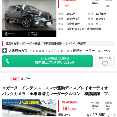
支払総額
(税込)
ラ 前面衝突警報 ＡＣＣ 認定中古車保証付き
ASK
--
--
万円
万円
年式
2021年
走行
2.3万km
車検
2028年4月
排気
1800cc
整備
法定整備付
修復
なし
保証
保証付 (12ヶ月・走行無制限)
認定中古車
ディーラー保証
車両状態評価書
オンライン商談可
大阪府枚方市
Ｒｅｎａｕｌｔ／Ａｌｐｉｎｅ正規ディーラー ルノー枚方・アルピーヌポイント枚方
お気に入り
まずは在庫確認・見積依頼
無料通話でお問い合わせ
ルノー
UP
メガーヌ インテンス スマホ連動ディスプレイオーディオ
バックカメラ 全車速追従レーダークルコン 標識認識 ブラ
インドスポットモニター ハーフレザーシート シートヒータ
支払総額
(税込)
本体価格
諸費用
ー ＥＴＣ２．０ 前後ソナー 禁煙車 ＬＥＤライト
185.8
5.2
191
万円
万円
万円
17,500
通常ローン
月々
円