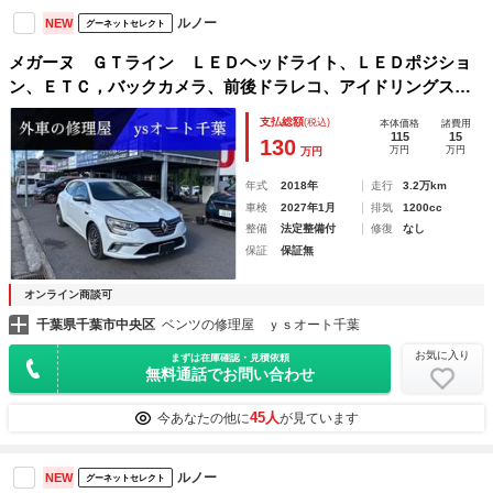
ルノー
NEW
グーネットセレクト
メガーヌ ＧＴライン ＬＥＤヘッドライト、ＬＥＤポジショ
ン、ＥＴＣ，バックカメラ、前後ドラレコ、アイドリングスト
ップ、クルーズコントロール、社外１８インチアルミホイー
支払総額
(税込)
本体価格
諸費用
ル、前後ソナー、レーンアシスト
115
15
130
万円
万円
万円
年式
2018年
走行
3.2万km
車検
2027年1月
排気
1200cc
整備
法定整備付
修復
なし
保証
保証無
オンライン商談可
千葉県千葉市中央区
ベンツの修理屋 ｙｓオート千葉
お気に入り
まずは在庫確認・見積依頼
無料通話でお問い合わせ
45人
今あなたの他に
が見ています
ルノー
NEW
グーネットセレクト