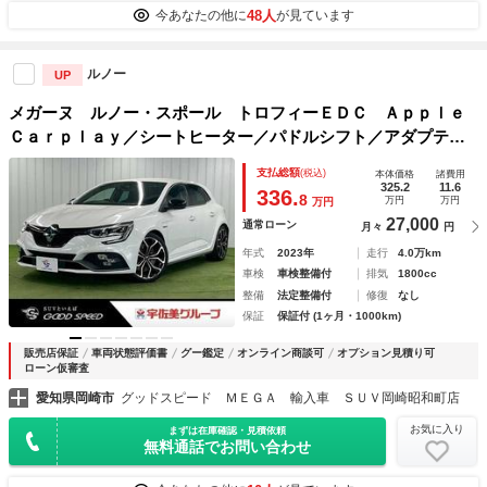
48人
今あなたの他に
が見ています
ルノー
UP
メガーヌ ルノー・スポール トロフィーＥＤＣ Ａｐｐｌｅ
Ｃａｒｐｌａｙ／シートヒーター／パドルシフト／アダプティ
ブクルーズコントロール／レーンキープ／バックカメラ／ステ
支払総額
(税込)
本体価格
諸費用
アリングスイッチ／ＵＳＢポート／ＥＴＣ／ＬＥＤヘッドライ
325.2
11.6
336.
8
万円
万円
万円
ト／禁煙車
27,000
通常ローン
月々
円
年式
2023年
走行
4.0万km
車検
車検整備付
排気
1800cc
整備
法定整備付
修復
なし
保証
保証付 (1ヶ月・1000km)
販売店保証
車両状態評価書
グー鑑定
オンライン商談可
オプション見積り可
ローン仮審査
愛知県岡崎市
グッドスピード ＭＥＧＡ 輸入車 ＳＵＶ岡崎昭和町店
お気に入り
まずは在庫確認・見積依頼
無料通話でお問い合わせ