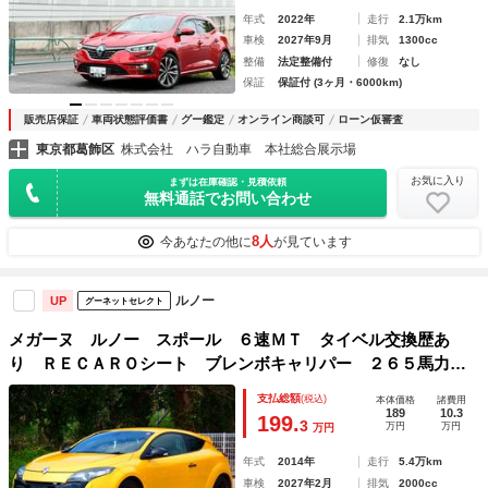
年式
2022年
走行
2.1万km
車検
2027年9月
排気
1300cc
整備
法定整備付
修復
なし
保証
保証付 (3ヶ月・6000km)
販売店保証
車両状態評価書
グー鑑定
オンライン商談可
ローン仮審査
東京都葛飾区
株式会社 ハラ自動車 本社総合展示場
お気に入り
まずは在庫確認・見積依頼
無料通話でお問い合わせ
8人
今あなたの他に
が見ています
ルノー
UP
グーネットセレクト
メガーヌ ルノー スポール ６速ＭＴ タイベル交換歴あ
り ＲＥＣＡＲＯシート ブレンボキャリパー ２６５馬力
クルコン 希少 人気イエロー コーナーセンサー 革巻きハ
支払総額
(税込)
本体価格
諸費用
ンドル ＥＴＣ 内外装仕上げ済 機関系ＯＫ ＭＴ車専門
189
10.3
199.
3
万円
万円
万円
店！
年式
2014年
走行
5.4万km
車検
2027年2月
排気
2000cc