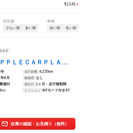
›
1
2
3
4
5
排気量
車検
少ない順
多い順
短い順
長い順
れます
トゥインゴ インテンス ワンオーナー ＡＰＰＬＥＣＡＲＰＬＡＹ バックカメラ ハーフレザーシート 前席シートヒーター オートライト オートエアコン クルーズコントロール キーレスエントリー ＥＴＣ車載器 禁煙車
2年
4.2万km
走行距離
7年6月
なし
修復歴
整備付
1ヶ月・走行無制限
保証付
0cc
MTモード付きAT
ミッション
在庫の確認・お見積り（無料）