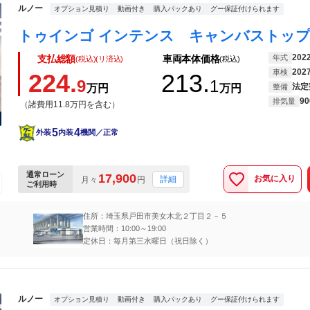
ルノー
オプション見積り
動画付き
購入パックあり
グー保証付けられます
202
年式
支払総額
車両本体価格
(税込)(リ済込)
(税込)
202
車検
224.
213.
9
1
法定
万円
万円
整備
90
排気量
（諸費用11.8万円を含む）
5
4
外装
内装
機関／正常
通常ローン
17,900
お気に入り
詳細
月々
円
ご利用時
住所：埼玉県戸田市美女木北２丁目２－５
営業時間：10:00～19:00
定休日：毎月第三水曜日（祝日除く）
ルノー
オプション見積り
動画付き
購入パックあり
グー保証付けられます