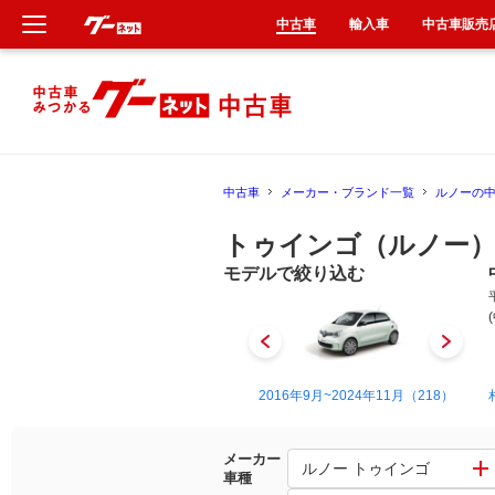
中古車
輸入車
中古車販売
新車
中古車
中古車
メーカー・ブランド一覧
ルノーの
輸入車
トゥインゴ（ルノー）
クルマ買取
モデルで絞り込む
カーリース
タイヤ交換
1995年9月~2003年7月（3）
2016年9月~2024年11月（218）
整備工場
メーカー
ルノー トゥインゴ
車種
車検