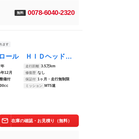
0078-6040-2320
無料
れます
トゥインゴ ゼン ＭＴ車 クルーズコントロール ＨＩＤヘッドライト アイドリングストップ 横滑り防止装置 ＥＴＣ車載器 ＵＳＢ接続 禁煙車 キーレスエントリー ２スピーカー
7年
3.5万km
走行距離
6年12月
なし
修復歴
整備付
1ヶ月・走行無制限
保証付
00cc
MT5速
ミッション
在庫の確認・お見積り（無料）