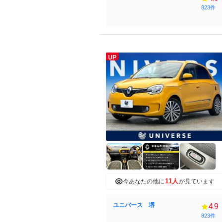
823件
UP
11人
今あなたの他に
が見ています
ユニバース 堺
4.9
823件