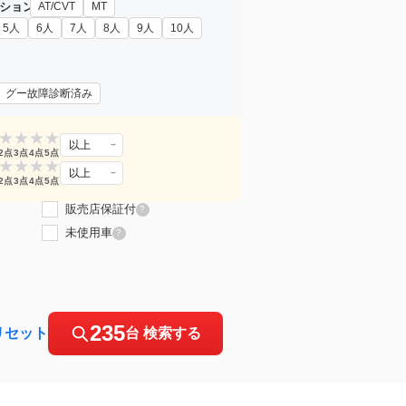
ション
AT/CVT
MT
5人
6人
7人
8人
9人
10人
グー故障診断済み
★
★
★
★
以上
2点
3点
4点
5点
★
★
★
★
以上
2点
3点
4点
5点
販売店保証付
?
未使用車
?
235
リセット
台 検索する