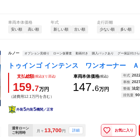
車両本体価格
年式
走行距離
安い順
高い順
新しい順
古い順
少ない順
多い順
ルノー
オプション見積り
ローン仮審査
動画付き
購入パックあり
グー保証付けら
202
年式
支払総額
車両本体価格
(税込)(リ済込)
(税込)
202
車検
159.
147.
7
6
法定
万円
万円
整備
90
排気量
（諸費用12.1万円を含む）
5
5
外装
内装
機関／正常
通常ローン
13,700
お気に入り
詳細
月々
円
ご利用時