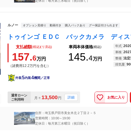
定休日：毎月第三水曜日（祝日除く）
ルノー
オプション見積り
動画付き
購入パックあり
グー保証付けられます
202
年式
支払総額
車両本体価格
(税込)(リ済込)
(税込)
202
車検
157.
145.
6
4
法定
万円
万円
整備
90
排気量
（諸費用12.2万円を含む）
5
4
外装
内装
機関／正常
通常ローン
13,500
お気に入り
詳細
月々
円
ご利用時
住所：埼玉県戸田市美女木北２丁目２－５
営業時間：10:00～19:00
定休日：毎月第三水曜日（祝日除く）