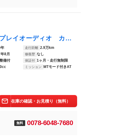
トゥインゴ ＥＤＣ バックカメラ ディスプレイオーディオ カープレイ Ｂｌｕｅｔｏｏｔｈ レーンアシスト クリアランスソナー クルーズコントロール アイドリングストップ ＭＴモード付ＡＴ ＥＴＣ車載器
0年
2.9万km
走行距離
7年8月
なし
修復歴
整備付
1ヶ月・走行無制限
保証付
0cc
MTモード付きAT
ミッション
在庫の確認・お見積り（無料）
0078-6048-7680
無料