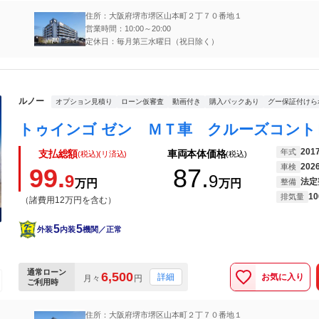
住所：大阪府堺市堺区山本町２丁７０番地１
営業時間：10:00～20:00
定休日：毎月第三水曜日（祝日除く）
ルノー
オプション見積り
ローン仮審査
動画付き
購入パックあり
グー保証付けら
201
年式
支払総額
車両本体価格
(税込)(リ済込)
(税込)
202
車検
99.
87.
9
9
法定
万円
万円
整備
10
排気量
（諸費用12万円を含む）
5
5
外装
内装
機関／正常
通常ローン
6,500
お気に入り
詳細
月々
円
ご利用時
住所：大阪府堺市堺区山本町２丁７０番地１