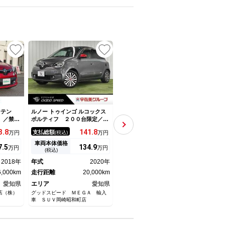
UP
ンテン
ルノー トゥインゴ ルコックス
ルノー トゥインゴ インテン
ルノー
 ／禁煙
ポルティフ ２００台限定／Ａ
ス キャンバストップ ワンオ
ス 
／社外ナ
ｐｐｌｅＣａｒｐｌａｙ／シー
ーナー キャンバストップ ク
ール
3.
8
141.
8
189.
9
支払総額
支払総額
支払
万円
(税込)
万円
(税込)
万円
ｌｕｅｔ
トヒーター／クリアランスソナ
ルーズコントロール バックカ
５Ｍ
ラ／ＥＴ
ー／レーンキープアシスト／Ｕ
メラ クリアランスソナー Ａ
ール
車両本体価格
車両本体価格
車両
7.
5
134.
9
172.
7
万円
万円
万円
ップ／キ
ＳＢポート／バックモニター／
ｐｐｌｅＣａｒＰｌａｙ 前席
装着
(税込)
(税込)
ミ／オー
ＥＴＣ車載器／アイドリングス
シートヒーター ＬＥＤヘッ
／ア
2018年
年式
2020年
年式
2021年
年式
プ／純正
トップ／クルーズコントロール
ド オートエアコン 純正１６
ロイ
キー
6,000km
／オートエアコン
走行距離
20,000km
インチアルミホイール ＥＴＣ
走行距離
32,000km
ＥＴ
走行
後／
愛知県
エリア
愛知県
エリア
愛知県
エリ
店（株）
グッドスピード ＭＥＧＡ 輸入
ユニバース 名古屋
オート
車 ＳＵＶ岡崎昭和町店