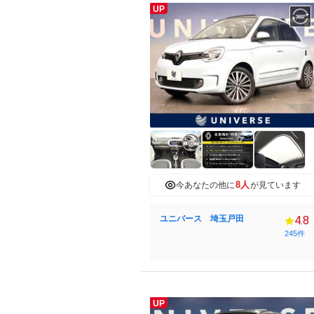
UP
8人
今あなたの他に
が見ています
ユニバース 埼玉戸田
4.8
245件
UP