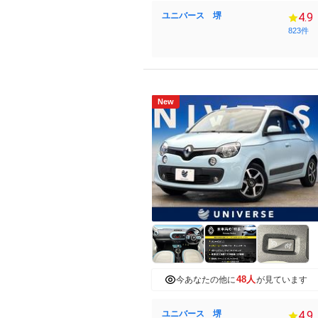
ユニバース 堺
4.9
823件
New
48人
今あなたの他に
が見ています
ユニバース 堺
4.9