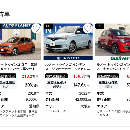
古車
UP
UP
ー トゥインゴ ＧＴ 禁煙
ルノー トゥインゴ インテン
ルノー トゥインゴ イ
／５ＭＴ／ハーフ革シート／
ス ワンオーナー ＡＰＰＬＥ
ス キャンバストップ
ルーズコントロール／シート
ＣＡＲＰＬＡＹ バックカメ
車／正規ディーラー車
218.
2
159.
7
6
払総額
支払総額
支払総額
(税込)
万円
(税込)
万円
(税込)
ーター／アルミ／ＥＴＣ／ク
ラ ハーフレザーシート 前席
ビ／フルセグＴＶ／Ｂ
アランスソナー／アルミペダ
シートヒーター オートライ
ｏｏｔｈ／バックカメ
両本体価格
車両本体価格
車両本体価格
203
147.
6
5
万円
万円
／Ｂｌｕｅｔｏｏｔｈオーデ
ト オートエアコン クルーズ
Ｃ／アイドリングスト
(税込)
(税込)
(税込)
オ／ハンズフリー通話／オー
コントロール キーレスエント
ーレス／純正１５アル
式
2018年
年式
2022年
年式
エアコン／１２Ｖ電源／
リー ＥＴＣ車載器 禁煙車
トライト／フォグラン
行距離
49,000km
走行距離
42,000km
フロアマット／スペア
走行距離
3
リア
愛知県
エリア
大阪府
エリア
トプラネット名古屋 株式会
ユニバース 堺
ガリバー１５３豊田小坂
ワイトハウス正規ディーラー
ＩＤＯＭ
ープ