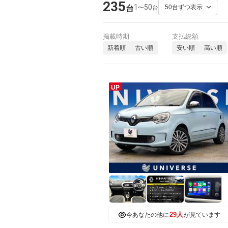
235
1
50
〜
台
台
掲載時期
支払総額
新着順
古い順
安い順
高い順
UP
29人
今あなたの他に
が見ています