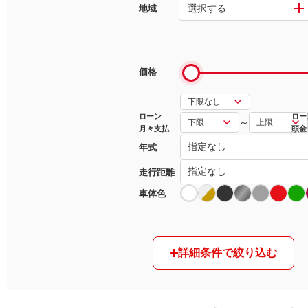
選択する
地域
マガジン
車カタログ
価格
自動車ローン
ローン
ロー
～
月々支払
頭金
保険
年式
レビュー
走行距離
車体色
価格相場
教習所
詳細条件で絞り込む
用語集