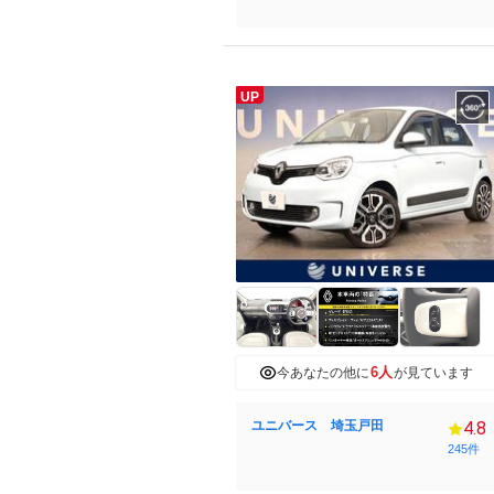
UP
6人
今あなたの他に
が見ています
ユニバース 埼玉戸田
4.8
245件