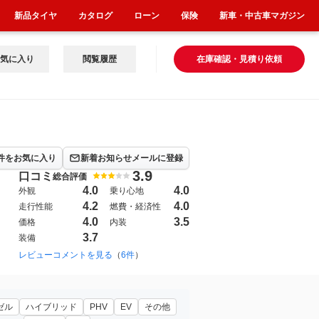
新品タイヤ
カタログ
ローン
保険
新車・中古車マガジン
気に入り
閲覧履歴
在庫確認・見積り依頼
件をお気に入り
新着お知らせメールに登録
3.9
口コミ
総合評価
4.0
4.0
外観
乗り心地
4.2
4.0
走行性能
燃費・経済性
4.0
3.5
価格
内装
3.7
装備
016年9月~2024年11月（218）
レビューコメントを見る
（
6件
）
ゼル
ハイブリッド
PHV
EV
その他