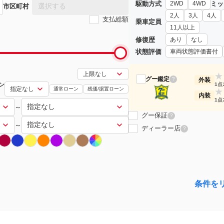
駆動方式
ミッ
2WD
4WD
選択する
市区町村
2人
3人
4人
支払総額
乗車定員
11人以上
修復歴
あり
なし
状態評価
車両状態評価書付
★
グー鑑定
?
外装
ン
1点
通常ローン
残価/据置ローン
★
内装
1点
～
グー保証
?
～
ディーラー店
?
条件を