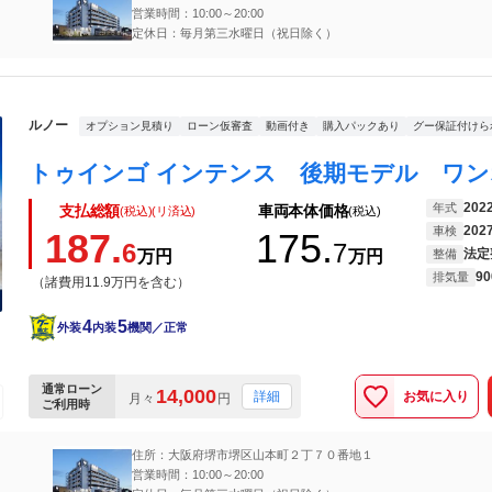
営業時間：10:00～20:00
定休日：毎月第三水曜日（祝日除く）
ルノー
オプション見積り
ローン仮審査
動画付き
購入パックあり
グー保証付けら
202
年式
支払総額
車両本体価格
(税込)(リ済込)
(税込)
202
車検
187.
175.
6
7
法定
万円
万円
整備
90
排気量
（諸費用11.9万円を含む）
4
5
外装
内装
機関／正常
通常ローン
14,000
お気に入り
詳細
月々
円
ご利用時
住所：大阪府堺市堺区山本町２丁７０番地１
営業時間：10:00～20:00