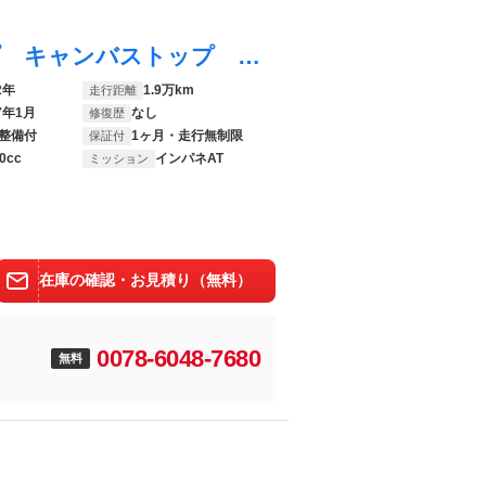
トゥインゴ インテンス キャンバストップ キャンバストップ 純正ディスプレイオーディオ アップルカープレイ バックカメラ 純正１６インチアルミホイール Ｂｌｕｅｔｏｏｔｈ ＥＴＣ クルーズコントロール 禁煙車 オートエアコン オートライト
2年
1.9万km
走行距離
7年1月
なし
修復歴
整備付
1ヶ月・走行無制限
保証付
0cc
インパネAT
ミッション
在庫の確認・お見積り（無料）
0078-6048-7680
無料