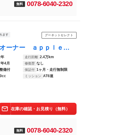
0078-6040-2320
無料
れます
グーネットセレクト
トゥインゴ インテンス 後期モデル ワンオーナー ａｐｐｌｅｃａｒｐｌａｙ ディスプレイオーディオ クルーズコントロール シートヒーター バックカメラ ハーフレザーシート ｂｌｕｅｔｏｏｔｈ再生 ＥＴＣ 禁煙車
2年
2.4万km
走行距離
7年4月
なし
修復歴
整備付
1ヶ月・走行無制限
保証付
0cc
AT6速
ミッション
在庫の確認・お見積り（無料）
0078-6040-2320
無料