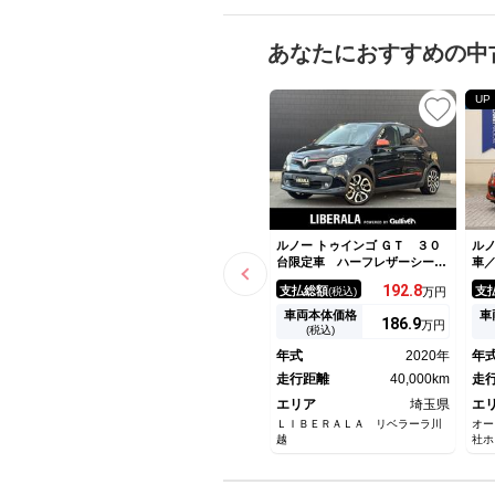
あなたにおすすめの中
UP
ルノー トゥインゴ ＧＴ ３０
ルノ
台限定車 ハーフレザーシー
車
ト 純正ラジオ／Ｂｌｕｅｔｏ
ク
192.
8
支払総額
支
(税込)
万円
ｏｔｈ／ＵＳＢ 後ろクリアラ
ヒ
ンスソナー クルーズコントロ
リ
車両本体価格
車
186.
9
万円
ール レーンキープ 前席シー
ル
(税込)
トヒーター 純正インチ１７Ａ
ィ
年式
2020年
年
Ｗ 前後ドライブレコーダー
ト
走行距離
40,000km
走
エリア
埼玉県
エ
ＬＩＢＥＲＡＬＡ リベラーラ川
オー
越
社ホ
グル