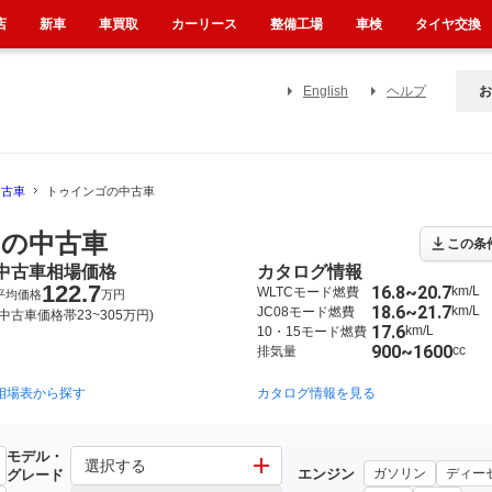
店
新車
車買取
カーリース
整備工場
車検
タイヤ交換
English
ヘルプ
お
中古車
トゥインゴの中古車
の中古車
この条
中古車相場価格
カタログ情報
122.7
16.8~20.7
km/L
WLTCモード燃費
平均価格
万円
18.6~21.7
km/L
JC08モード燃費
(中古車価格帯23~305万円)
17.6
km/L
10・15モード燃費
900~1600
cc
排気量
相場表から探す
2008年11月~2014年4月（11）
1995年9月~2003年7月（3）
カタログ情報を見る
2
モデル・
選択する
エンジン
ガソリン
ディー
グレード