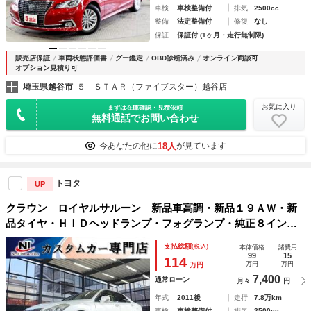
車検
車検整備付
排気
2500cc
整備
法定整備付
修復
なし
保証
保証付 (1ヶ月・走行無制限)
販売店保証
車両状態評価書
グー鑑定
OBD診断済み
オンライン商談可
オプション見積り可
埼玉県越谷市
５－ＳＴＡＲ（ファイブスター）越谷店
お気に入り
まずは在庫確認・見積依頼
無料通話でお問い合わせ
18人
今あなたの他に
が見ています
トヨタ
UP
クラウン ロイヤルサルーン 新品車高調・新品１９ＡＷ・新
品タイヤ・ＨＩＤヘッドランプ・フォグランプ・純正８インチ
ナビ・フルセグ・ブルートゥース・バックカメラ・ビルトイン
支払総額
(税込)
本体価格
諸費用
ＥＴＣ・オートクルーズ・クリアランスソナー・木目調ハンド
99
15
114
万円
万円
万円
ル・
7,400
通常ローン
月々
円
年式
2011後
走行
7.8万km
車検
車検整備付
排気
2500cc