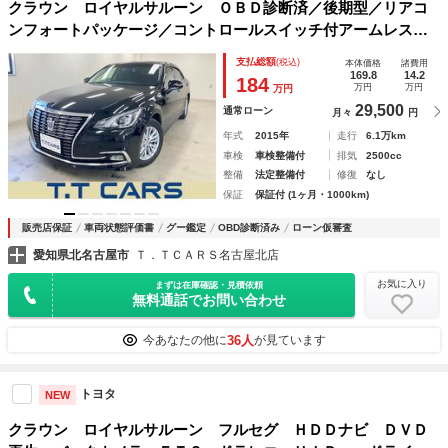
クラウン ロイヤルサルーン ＯＢＤ診断済／後期型／リアコ
ンフォートパッケージ／コントロールスイッチ付アームレスト
／リアオートエアコン／オートエアピュリファイヤー／クルー
支払総額
(税込)
本体価格
諸費用
ズコントロール／ＬＥＤヘッドランプ／Ｔコネクトナビ／地デ
169.8
14.2
184
万円
万円
万円
ジ
29,500
通常ローン
月々
円
年式
2015年
走行
6.1万km
車検
車検整備付
排気
2500cc
整備
法定整備付
修復
なし
保証
保証付 (1ヶ月・1000km)
販売店保証
車両状態評価書
グー鑑定
OBD診断済み
ローン仮審査
愛知県北名古屋市
Ｔ．ＴＣＡＲＳ名古屋北店
お気に入り
まずは在庫確認・見積依頼
無料通話でお問い合わせ
36人
今あなたの他に
が見ています
トヨタ
NEW
クラウン ロイヤルサルーン フルセグ ＨＤＤナビ ＤＶＤ