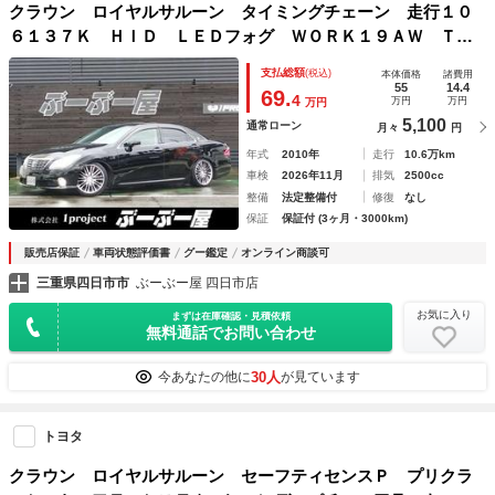
クラウン ロイヤルサルーン タイミングチェーン 走行１０
６１３７Ｋ ＨＩＤ ＬＥＤフォグ ＷＯＲＫ１９ＡＷ ＴＥ
ＩＮ車高調 リアスモーク 黒シートカバ ＨＤＤナビＴＶＢ
支払総額
(税込)
本体価格
諸費用
ＴＢモニＥＴＣ ステリモ クルコン ＵＳＢ スマートキ保
55
14.4
69.
4
万円
万円
万円
証付
5,100
通常ローン
月々
円
年式
2010年
走行
10.6万km
車検
2026年11月
排気
2500cc
整備
法定整備付
修復
なし
保証
保証付 (3ヶ月・3000km)
販売店保証
車両状態評価書
グー鑑定
オンライン商談可
三重県四日市市
ぶーぶー屋 四日市店
お気に入り
まずは在庫確認・見積依頼
無料通話でお問い合わせ
30人
今あなたの他に
が見ています
トヨタ
クラウン ロイヤルサルーン セーフティセンスＰ プリクラ