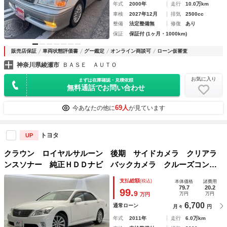
年式
2000年
走行
10.0万km
車検
2027年12月
排気
2500cc
整備
法定整備無
修復
あり
保証
保証付 (1ヶ月・1000km)
販売店保証
車両状態評価書
グー鑑定
オンライン商談可
ローン仮審査
神奈川県綾瀬市
ＢＡＳＥ ＡＵＴＯ
お気に入り
まずは在庫確認・見積依頼
無料通話でお問い合わせ
69人
今あなたの他に
が見ています
トヨタ
UP
クラウン ロイヤルサルーン 後期 サイドカメラ クリアラ
ンスソナー 純正ＨＤＤナビ バックカメラ クルーズコント
ロール パワーシート スマートキー ウッドコンビステアリ
支払総額
(税込)
本体価格
諸費用
ング ＨＩＤヘッドライト ＥＴＣ 純正１７インチアルミ
79.7
20.2
99.
9
万円
万円
万円
6,700
通常ローン
月々
円
年式
2011年
走行
6.0万km