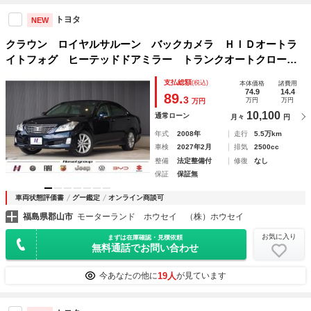
トヨタ
NEW
クラウン ロイヤルサルーン バックカメラ ＨＩＤオートラ
イトフォグ ヒーテッドドアミラー トランクオートクロージ
ャー ウッドコンビハンドル オートエアコン オートクルー
支払総額
(税込)
本体価格
諸費用
ズ パワーシート
74.9
14.4
89.
3
万円
万円
万円
10,100
通常ローン
月々
円
年式
2008年
走行
5.5万km
車検
2027年2月
排気
2500cc
整備
法定整備付
修復
なし
保証
保証無
車両状態評価書
グー鑑定
オンライン商談可
福島県郡山市
モーターランド ホウセイ （株）ホウセイ
お気に入り
まずは在庫確認・見積依頼
無料通話でお問い合わせ
19人
今あなたの他に
が見ています