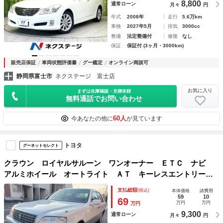
8,800
通常ローン
月々
円
年式
2008年
走行
5.6万km
車検
2027年5月
排気
3000cc
整備
法定整備付
修復
なし
保証
保証付 (3ヶ月・3000km)
販売店保証
車両状態評価書
グー鑑定
オンライン商談可
静岡県富士市
ネクステージ 富士店
お気に入り
まずは在庫確認・見積依頼
無料通話でお問い合わせ
60人
今あなたの他に
が見ています
トヨタ
グーネットセレクト
クラウン ロイヤルサルーン ワンオーナー ＥＴＣ ナビ
アルミホイール オートライト ＡＴ キーレスエントリー
電動格納ミラー パワーシート ＣＤ ＤＶＤ再生 カセッ
支払総額
(税込)
本体価格
諸費用
ト 記録簿 衝突安全ボディ ＡＢＳ エアコン
59
10
69
万円
万円
万円
9,300
通常ローン
月々
円