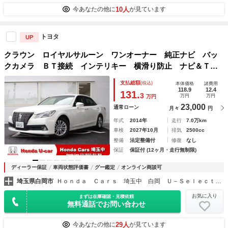
10人
今あなたの他に
が見ています
トヨタ
UP
クラウン ロイヤルサルーン ワンオーナー 純正ナビ バッ
クカメラ ＢＴ接続 インテリキー 横滑り防止 ナビ＆Ｔ
Ｖ 運転席パワーシート 地デジ Ｗエアバック 電動格納ミ
支払総額
(税込)
本体価格
諸費用
ラー 禁煙 オートクルーズコントロール イモビライザー
118.9
12.4
131.
3
万円
万円
万円
ＡＣ
23,000
通常ローン
月々
円
年式
2014年
走行
7.0万km
車検
2027年10月
排気
2500cc
整備
法定整備付
修復
なし
保証
保証付 (12ヶ月・走行無制限)
ディーラー保証
車両状態評価書
グー鑑定
オンライン商談可
埼玉県白岡市
Ｈｏｎｄａ Ｃａｒｓ 埼玉中 白岡 Ｕ－Ｓｅｌｅｃｔコーナー店
お気に入り
まずは在庫確認・見積依頼
無料通話でお問い合わせ
29人
今あなたの他に
が見ています