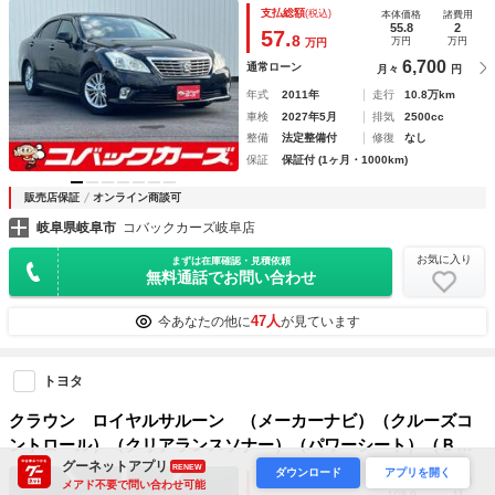
ル 電動シート オートライト 障害物センサー
支払総額
(税込)
本体価格
諸費用
55.8
2
57.
8
万円
万円
万円
6,700
通常ローン
月々
円
年式
2011年
走行
10.8万km
車検
2027年5月
排気
2500cc
整備
法定整備付
修復
なし
保証
保証付 (1ヶ月・1000km)
販売店保証
オンライン商談可
岐阜県岐阜市
コバックカーズ岐阜店
お気に入り
まずは在庫確認・見積依頼
無料通話でお問い合わせ
47人
今あなたの他に
が見ています
トヨタ
クラウン ロイヤルサルーン （メーカーナビ）（クルーズコ
ントロール）（クリアランスソナー）（パワーシート）（Ｂｌ
グーネットアプリ
ｕｅｔｏｏｔｈ接続）（バックカメラ）（ビルトインＥＴＣ）
RENEW
ダウンロード
アプリを開く
支払総額
(税込)
本体価格
諸費用
メアド不要で問い合わせ可能
（スマートキー＆プッシュスタート）（純正１６インチＡＷ）