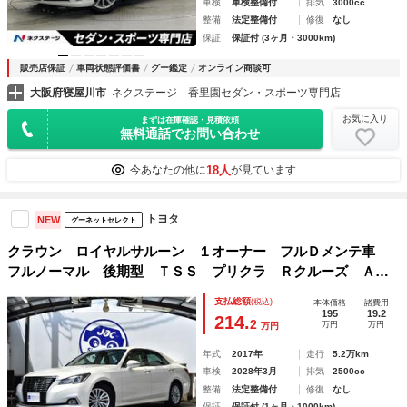
車検
車検整備付
排気
3000cc
整備
法定整備付
修復
なし
保証
保証付 (3ヶ月・3000km)
販売店保証
車両状態評価書
グー鑑定
オンライン商談可
大阪府寝屋川市
ネクステージ 香里園セダン・スポーツ専門店
お気に入り
まずは在庫確認・見積依頼
無料通話でお問い合わせ
18人
今あなたの他に
が見ています
トヨタ
NEW
グーネットセレクト
クラウン ロイヤルサルーン １オーナー フルＤメンテ車
フルノーマル 後期型 ＴＳＳ プリクラ Ｒクルーズ Ａハ
イビーム Ｃソナー 純正ナビ フルセグ Ｂカメラ ＥＴ
支払総額
(税込)
本体価格
諸費用
Ｃ ＬＥＤヘッド ベージュ内装 純正１６ＡＷ 車検Ｒ１０
195
19.2
214.
2
万円
万円
万円
年３月
年式
2017年
走行
5.2万km
車検
2028年3月
排気
2500cc
整備
法定整備付
修復
なし
保証
保証付 (1ヶ月・1000km)