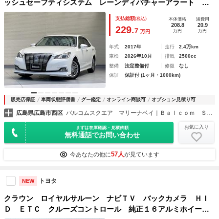
ッシュセーフティシステム レーンディパチャーアラート レ
ーダークルーズコントロール オートマチックハイビーム イ
支払総額
(税込)
本体価格
諸費用
ンテリジェントクリアランスソナー トランクイージークロー
208.8
20.9
229.
7
万円
万円
万円
ザー
年式
2017年
走行
2.4万km
車検
2026年10月
排気
2500cc
整備
法定整備付
修復
なし
保証
保証付 (1ヶ月・1000km)
販売店保証
車両状態評価書
グー鑑定
オンライン商談可
オプション見積り可
広島県広島市西区
バルコムスクエア マリーナベイ｜Ｂａｌｃｏｍ Ｓｑｕａｒｅ Ｍａｒｉｎａ Ｂａｙ
お気に入り
まずは在庫確認・見積依頼
無料通話でお問い合わせ
57人
今あなたの他に
が見ています
トヨタ
NEW
クラウン ロイヤルサルーン ナビＴＶ バックカメラ ＨＩ
Ｄ ＥＴＣ クルーズコントロール 純正１６アルミホイー