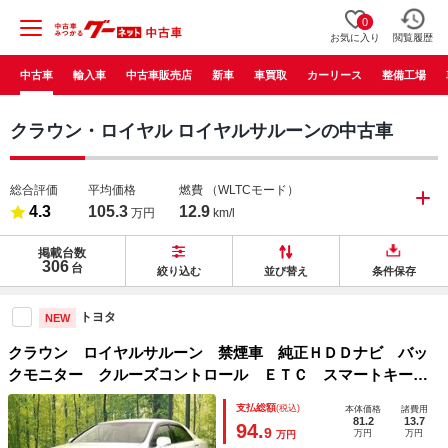
0
お気に入り
閲覧履歴
中古車
輸入車
中古車販売店
新車
車買取
カーリース
整備工場
クラウン・ロイヤル ロイヤルサルーンの中古車
総合評価
平均価格
燃費
（WLTCモード）
4.3
105.3
12.9
万円
km/l
掲載台数
306
台
絞り込む
並び替え
条件保存
トヨタ
NEW
クラウン ロイヤルサルーン 禁煙車 純正ＨＤＤナビ バッ
クモニター クルーズコントロール ＥＴＣ スマートキー
ＨＩＤヘッド フォグ オートライト オートエアコン パワ
支払総額
(税込)
本体価格
諸費用
ーシート 電動格納ミラー アームレスト
81.2
13.7
94.
9
万円
万円
万円