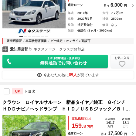
6,000
通常ローン
月々
円
年式
2010年
走行
7.7万km
車検
2027年7月
排気
2500cc
整備
法定整備付
修復
なし
保証
保証付 (3ヶ月・3000km)
販売店保証
車両状態評価書
グー鑑定
オンライン商談可
愛知県蒲郡市
ネクステージ クラスポ蒲郡店
お気に入り
まずは在庫確認・見積依頼
無料通話でお問い合わせ
89人
今あなたの他に
が見ています
トヨタ
UP
クラウン ロイヤルサルーン 新品タイヤ／純正 ８インチ
ＨＤＤナビ／ヘッドランプ ＨＩＤ／ＵＳＢジャック／Ｂｌｕ
ｅｔｏｏｔｈ接続／ＥＴＣ／ＥＢＤ付ＡＢＳ／横滑り防止装置
支払総額
(税込)
本体価格
諸費用
／クルーズコントロール／バックモニター／フルセグＴＶ
141.7
18.1
159.
8
万円
万円
万円
17,500
通常ローン
月々
円