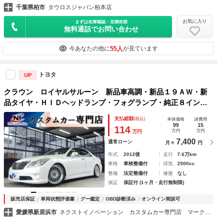
千葉県柏市
タウロスジャパン柏本店
お気に入り
まずは在庫確認・見積依頼
無料通話でお問い合わせ
55人
今あなたの他に
が見ています
トヨタ
UP
クラウン ロイヤルサルーン 新品車高調・新品１９ＡＷ・新
品タイヤ・ＨＩＤヘッドランプ・フォグランプ・純正８インチ
マルチナビ・フルセグＴＶ・ブルートゥースオーディオ・バッ
支払総額
(税込)
本体価格
諸費用
クカメラ・ビルトインＥＴＣ・オートクルーズ・コーナーセン
99
15
114
万円
万円
万円
サー
7,400
通常ローン
月々
円
年式
2012後
走行
7.6万km
車検
車検整備付
排気
2500cc
整備
法定整備付
修復
なし
保証
保証付 (1ヶ月・走行無制限)
販売店保証
車両状態評価書
グー鑑定
OBD診断済み
オンライン商談可
愛媛県新居浜市
ネクストイノベーション カスタムカー専門店 マークＸ・クラウン・プリウス専門店