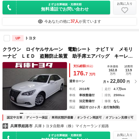
お気に入り
まずは在庫確認・見積依頼
無料通話でお問い合わせ
37人
今あなたの他に
が見ています
トヨタ
UP
クラウン ロイヤルサルーン 電動シート ナビＴＶ メモリ
ーナビ ＬＥＤ 盗難防止装置 助手席エアバッグ キーレ
ス オートクルーズ アルミ インテリキー 横滑り防止 Ａ
支払総額
(税込)
本体価格
諸費用
Ｃ パワーウィンドウ ＥＴＣ ＡＢＳ エアバッグ バック
162.8
13.9
176.
7
万円
万円
万円
モニタ
22,800
通常ローン
月々
円
年式
2016年
走行
4.7万km
車検
車検整備付
排気
2500cc
整備
法定整備付
修復
なし
保証
保証付 (12ヶ月・走行無制限)
認定中古車
ディーラー保証
車両状態評価書
オンライン商談可
オプション見積り可
兵庫県姫路市
兵庫トヨタ自動車（株）マイカーランド姫路
お気に入り
まずは在庫確認・見積依頼