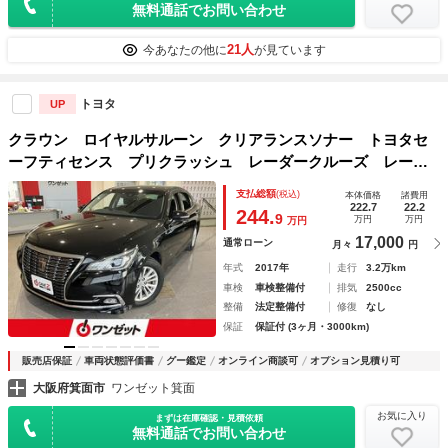
無料通話でお問い合わせ
21人
今あなたの他に
が見ています
トヨタ
UP
クラウン ロイヤルサルーン クリアランスソナー トヨタセ
ーフティセンス プリクラッシュ レーダークルーズ レーン
キープ ＬＥＤヘッドライト オートハイビーム オートライ
支払総額
(税込)
本体価格
諸費用
ト メーカーナビゲーション バックモニター パワーシー
222.7
22.2
244.
9
万円
万円
万円
ト 純
17,000
通常ローン
月々
円
年式
2017年
走行
3.2万km
車検
車検整備付
排気
2500cc
整備
法定整備付
修復
なし
保証
保証付 (3ヶ月・3000km)
販売店保証
車両状態評価書
グー鑑定
オンライン商談可
オプション見積り可
大阪府箕面市
ワンゼット箕面
お気に入り
まずは在庫確認・見積依頼
無料通話でお問い合わせ