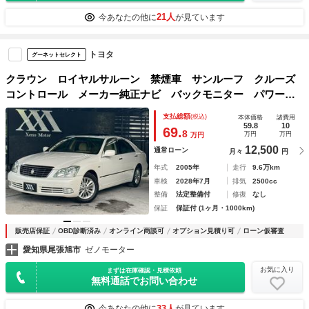
21人
今あなたの他に
が見ています
トヨタ
グーネットセレクト
クラウン ロイヤルサルーン 禁煙車 サンルーフ クルーズ
コントロール メーカー純正ナビ バックモニター パワーシ
ート 茶木目内装ベージュインテリア 電動リアサンシェー
支払総額
(税込)
本体価格
諸費用
ド リアコントロールパネル ウッドコンビステアリング Ｅ
59.8
10
69.
8
万円
万円
万円
ＴＣ
12,500
通常ローン
月々
円
年式
2005年
走行
9.6万km
車検
2028年7月
排気
2500cc
整備
法定整備付
修復
なし
保証
保証付 (1ヶ月・1000km)
販売店保証
OBD診断済み
オンライン商談可
オプション見積り可
ローン仮審査
愛知県尾張旭市
ゼノモーター
お気に入り
まずは在庫確認・見積依頼
無料通話でお問い合わせ
33人
今あなたの他に
が見ています