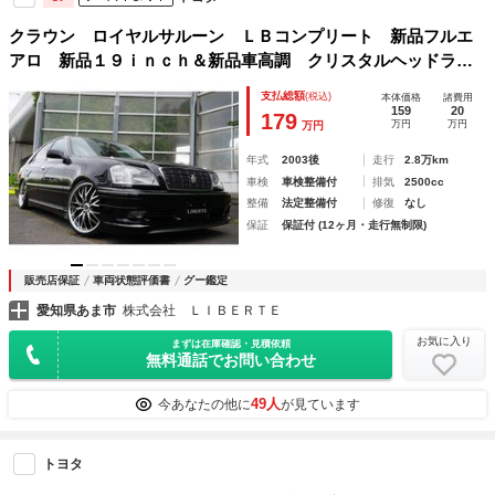
クラウン ロイヤルサルーン ＬＢコンプリート 新品フルエ
アロ 新品１９ｉｎｃｈ＆新品車高調 クリスタルヘッドライ
ト加工 オーバルマフラーテールエンド 黒革調 後期
支払総額
(税込)
本体価格
諸費用
159
20
179
万円
万円
万円
年式
2003後
走行
2.8万km
車検
車検整備付
排気
2500cc
整備
法定整備付
修復
なし
保証
保証付 (12ヶ月・走行無制限)
販売店保証
車両状態評価書
グー鑑定
愛知県あま市
株式会社 ＬＩＢＥＲＴＥ
お気に入り
まずは在庫確認・見積依頼
無料通話でお問い合わせ
49人
今あなたの他に
が見ています
トヨタ