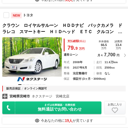
トヨタ
NEW
クラウン ロイヤルサルーン ＨＤＤナビ バックカメラ ド
ラレコ スマートキー ＨＩＤヘッド ＥＴＣ クルコン 純
正１７インチアルミ オートライト デュアルエアコン Ｃ
支払総額
(税込)
本体価格
諸費用
Ｄ ＤＶＤ再生 フルセグ
66.5
13.4
79.
9
万円
万円
万円
7,700
通常ローン
月々
円
年式
2008年
走行
11.6万km
車検
2027年8月
排気
2500cc
整備
法定整備付
修復
なし
保証
保証付 (3ヶ月・3000km)
販売店保証
オンライン商談可
宮崎県宮崎市
ネクステージ 宮崎北店
お気に入り
まずは在庫確認・見積依頼
無料通話でお問い合わせ
19人
今あなたの他に
が見ています