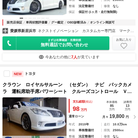
整備
法定整備付
修復
なし
保証
保証付 (1ヶ月・走行無制限)
販売店保証
車両状態評価書
グー鑑定
OBD診断済み
オンライン商談可
愛媛県新居浜市
ネクストイノベーション カスタムカー専門店 マークＸ・クラウン・プリウス専門店
お気に入り
まずは在庫確認・見積依頼
無料通話でお問い合わせ
7人
今あなたの他に
が見ています
トヨタ
NEW
クラウン ロイヤルサルーン （セダン） ナビ バックカメ
ラ 運転席助手席パワーシート クルーズコントロール ＶＳ
Ｃ プッシュスタート スマートキー キセノン 電動格納ミ
支払総額
(税込)
本体価格
諸費用
ラー Ｖ型６気筒ＤＯＨＣエンジン メーカーオプションカラ
85
13
98
万円
万円
万円
ー
19,800
通常ローン
月々
円
年式
2010年
走行
10.0万km
車検
車検整備付
排気
2500cc
整備
法定整備付
修復
なし