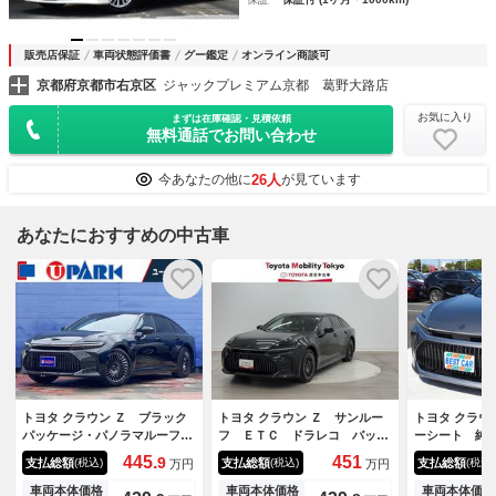
販売店保証
車両状態評価書
グー鑑定
オンライン商談可
京都府京都市右京区
ジャックプレミアム京都 葛野大路店
お気に入り
まずは在庫確認・見積依頼
無料通話でお問い合わせ
26人
今あなたの他に
が見ています
あなたにおすすめの中古車
トヨタ クラウン Ｚ ブラック
トヨタ クラウン Ｚ サンルー
トヨタ クラウ
パッケージ・パノラマルーフ・
フ ＥＴＣ ドラレコ バック
ーシート 純
４眼ＬＥＤヘッド・１２．３イ
カメラ メモリーナビ スマー
ナビ フルセ
445.
451
9
支払総額
支払総額
支払総額
(税込)
(税込)
(税込)
万円
万円
ンチナビ・フルセグ・パノラミ
トキー ミュージックプレイヤ
メラ パワー
ックビュー・黒革シート・全席
ー接続可 ＡＣ１００Ｖ アル
ダークルーズ
車両本体価格
車両本体価格
車両本体価格