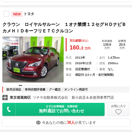
トヨタ
NEW
クラウン ロイヤルサルーン １オナ禁煙１２セグＨＤナビＢ
カメＨＩＤキーフリＥＴＣクルコン
支払総額
(税込)
本体価格
諸費用
139.8
20.5
160.
3
万円
万円
万円
年式
2013年
走行
1.6万km
車検
2026年12月
排気
2500cc
整備
法定整備付
修復
なし
保証
保証付 (12ヶ月・走行無制限)
販売店保証
車両状態評価書
グー鑑定
オンライン商談可
東京都葛飾区
ツチヤ自動車株式会社 新小岩店＆未使用車専門店
お気に入り
まずは在庫確認・見積依頼
無料通話でお問い合わせ
38人
今あなたの他に
が見ています