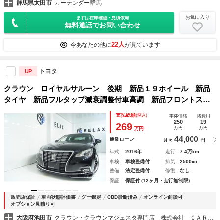
群馬県太田市
カーテンダー群馬
お気に入り
まずは在庫確認・見積依頼
無料通話でお問い合わせ
22人
今あなたの他に
が見ています
トヨタ
UP
クラウン ロイヤルサルーン 後期 新品１９ホイール 新品
タイヤ 新品フルタップ減衰調整付車高調 新品フロントスポ
イラー 純正マルチ オートクルーズ プッシュしスタート
支払総額
(税込)
本体価格
諸費用
ＬＥＤヘッドライト ＬＥＤフォグライト ＥＴＣ 内装ブラ
250
19
269
万円
万円
万円
ック
44,000
通常ローン
月々
円
年式
2016年
走行
7.4万km
車検
車検整備付
排気
2500cc
整備
法定整備付
修復
なし
保証
保証付 (12ヶ月・走行無制限)
販売店保証
車両状態評価書
グー鑑定
OBD診断済み
オンライン商談可
オプション見積り可
大阪府池田市
クラウン・クラウンマジェスタ専門店 株式会社 ＣＡＲ ＲＥＬＡＸ