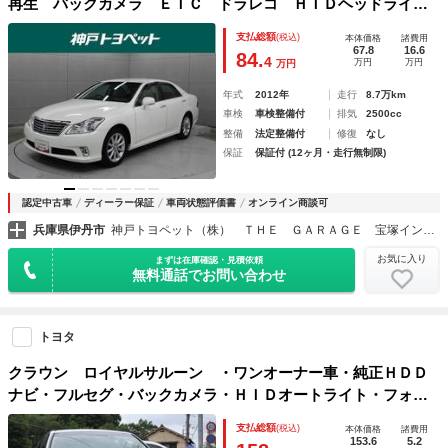
再生 バックカメラ ＥＴＣ ドラレコ ＨＩＤヘッドライ
ト アイドリングストップ
支払総額
(税込)
本体価格
諸費用
67.8
16.6
84.
4
万円
万円
万円
年式
2012年
走行
8.7万km
車検
車検整備付
排気
2500cc
整備
法定整備付
修復
なし
保証
保証付 (12ヶ月・走行無制限)
認定中古車
ディーラー保証
車両状態評価書
オンライン商談可
兵庫県伊丹市
神戸トヨペット（株） ＴＨＥ ＧＡＲＡＧＥ 宝塚インター南
お気に入り
まずは在庫確認・見積依頼
無料通話でお問い合わせ
トヨタ
クラウン ロイヤルサルーン ・ワンオーナー車・純正ＨＤＤ
ナビ・フルセグ・バックカメラ・ＨＩＤオートライト・フォ
グ・ビルトインＥＴＣ・クルーズコントロール・ステアリング
支払総額
(税込)
本体価格
諸費用
スイッチ・パワーシート・純正１６ＡＷ・ＢＴ・クリアランス
153.6
5.2