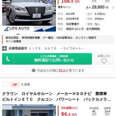
158.
8
万円
万円
万円
ソナー
28,800
通常ローン
月々
円
年式
2013年
走行
2.4万km
車検
2026年9月
排気
2500cc
整備
法定整備付
修復
なし
保証
保証付 (12ヶ月・走行無制限)
販売店保証
車両状態評価書
グー鑑定
OBD診断済み
オンライン商談可
ローン仮審査
兵庫県姫路市
ＬＩＦＥ ＡＵＴＯ －ライフオート－
お気に入り
まずは在庫確認・見積依頼
無料通話でお問い合わせ
21人
今あなたの他に
が見ています
トヨタ
UP
クラウン ロイヤルサルーン メーカーＨＤＤナビ 禁煙車
ビルトインＥＴＣ クルコン パワーシート バックカメラ
純正１６インチアルミ ＨＩＤヘッドライト スマートキー
支払総額
(税込)
本体価格
諸費用
オートライト オートエアコン ＣＤ ＤＶＤ再生 フルセグ
81
13.4
94.
4
万円
万円
万円