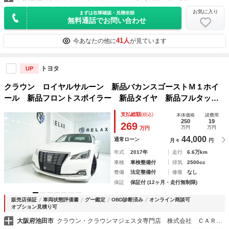
お気に入り
まずは在庫確認・見積依頼
無料通話でお問い合わせ
41人
今あなたの他に
が見ています
トヨタ
UP
クラウン ロイヤルサルーン 新品バカンスゴーストＭ１ホイ
ール 新品フロントスポイラー 新品タイヤ 新品フルタップ
減衰調整付車高調 新品２色切替えフォグライト パワーシー
支払総額
(税込)
本体価格
諸費用
ト オートクルーズ ＥＴＣ ＬＥＤヘッドライト
250
19
269
万円
万円
万円
44,000
通常ローン
月々
円
年式
2017年
走行
6.6万km
車検
車検整備付
排気
2500cc
整備
法定整備付
修復
なし
保証
保証付 (12ヶ月・走行無制限)
販売店保証
車両状態評価書
グー鑑定
OBD診断済み
オンライン商談可
オプション見積り可
大阪府池田市
クラウン・クラウンマジェスタ専門店 株式会社 ＣＡＲ ＲＥＬＡＸ