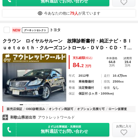
無料通話でお問い合わせ
79人
今あなたの他に
が見ています
トヨタ
NEW
グーネットセレクト
クラウン ロイヤルサルーン 故障診断書付・純正ナビ・Ｂｌ
ｕｅｔｏｏｔｈ・クルーズコントロール・ＤＶＤ・ＣＤ・Ｔ
Ｖ・純正アルミホイール・フォグライト・オートライト・オー
支払総額
(税込)
本体価格
諸費用
トエアコン・ビルトインＥＴＣ・ステアリングリモコン・Ｐス
64.8
19.4
84.
2
万円
万円
万円
タート
年式
2012年
走行
10.4万km
車検
車検整備付
排気
2500cc
整備
法定整備付
修復
なし
保証
保証付 (1ヶ月・1000km)
販売店保証
OBD診断済み
オンライン商談可
オプション見積り可
ローン仮審査
和歌山県岩出市
アウトレットワールド
お気に入り
まずは在庫確認・見積依頼
無料通話でお問い合わせ