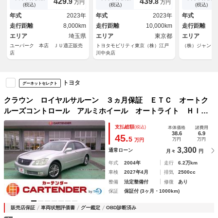
429.
439.
9
8
万円
万円
ベンチレーションシート・リア
ミホイール オートクルーズコ
ＴＣ デジタ
(税込)
(税込)
(税込)
サンシェード・デジタルインナ
ントロール 地デジＴＶ 本
ー シートヒ
年式
2023年
年式
2023年
年式
ーミラー・パワートランク
革 横滑り防止 衝突軽減
ート ステア
走行距離
8,000km
走行距離
10,000km
走行距離
エリア
埼玉県
エリア
東京都
エリア
ユーパーク 本店 ＪＵ適正販売
トヨタモビリティ東京（株）江戸
（株）ジャン
店
川中央店
トヨタ
グーネットセレクト
クラウン ロイヤルサルーン ３ヵ月保証 ＥＴＣ オートク
ルーズコントロール アルミホイール オートライト ＨＩ
Ｄ ＡＴ スマートキー 電動格納ミラー 盗難防止システ
支払総額
(税込)
本体価格
諸費用
ム パワーシート ＣＤ ＭＤ 衝突安全ボディ ＡＢＳ エ
38.6
6.9
45.
5
万円
万円
万円
アコン
3,300
通常ローン
月々
円
年式
2004年
走行
6.2万km
車検
2027年4月
排気
2500cc
整備
法定整備付
修復
あり
保証
保証付 (3ヶ月・1000km)
販売店保証
車両状態評価書
グー鑑定
OBD診断済み