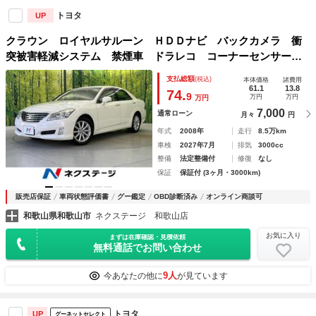
トヨタ
UP
クラウン ロイヤルサルーン ＨＤＤナビ バックカメラ 衝
突被害軽減システム 禁煙車 ドラレコ コーナーセンサー
スマートキー ＨＩＤヘッド ビルトインＥＴＣ クルコン
支払総額
(税込)
本体価格
諸費用
純正１７インチアルミ オートライト デュアルエアコン
61.1
13.8
74.
9
万円
万円
万円
7,000
通常ローン
月々
円
年式
2008年
走行
8.5万km
車検
2027年7月
排気
3000cc
整備
法定整備付
修復
なし
保証
保証付 (3ヶ月・3000km)
販売店保証
車両状態評価書
グー鑑定
OBD診断済み
オンライン商談可
和歌山県和歌山市
ネクステージ 和歌山店
お気に入り
まずは在庫確認・見積依頼
無料通話でお問い合わせ
9人
今あなたの他に
が見ています
トヨタ
UP
グーネットセレクト