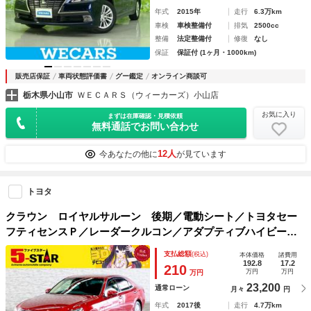
年式
2015年
走行
6.3万km
車検
車検整備付
排気
2500cc
整備
法定整備付
修復
なし
保証
保証付 (1ヶ月・1000km)
販売店保証
車両状態評価書
グー鑑定
オンライン商談可
栃木県小山市
ＷＥＣＡＲＳ（ウィーカーズ）小山店
お気に入り
まずは在庫確認・見積依頼
無料通話でお問い合わせ
12人
今あなたの他に
が見ています
トヨタ
クラウン ロイヤルサルーン 後期／電動シート／トヨタセー
フティセンスＰ／レーダークルコン／アダプティブハイビーム
／ＥＴＣ／横滑り防止装置／純正ナビ／Ｂｌｕｅｔｏｏｔｈ／
支払総額
(税込)
本体価格
諸費用
バックカメラ／地デジ／ＬＥＤオートライト／純正ＡＷ
192.8
17.2
210
万円
万円
万円
23,200
通常ローン
月々
円
年式
2017後
走行
4.7万km