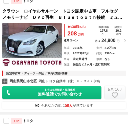
トヨタ
UP
クラウン ロイヤルサルーン トヨタ認定中古車 フルセグ
メモリーナビ ＤＶＤ再生 Ｂｌｕｅｔｏｏｔｈ接続 ミュー
ジックプレイヤー接続可 バックカメラ 衝突被害軽減システ
支払総額
(税込)
本体価格
諸費用
ム ＥＴＣ ＬＥＤヘッドランプ ワンオーナー 記録簿
197.8
10.2
208
万円
万円
万円
24,900
通常ローン
月々
円
年式
2016年
走行
2.2万km
車検
2027年12月
排気
2500cc
整備
法定整備付
修復
なし
保証
保証付 (12ヶ月・走行無制限)
認定中古車
ディーラー保証
車両状態評価書
岡山県岡山市北区
岡山トヨタ自動車（株）Ｕ－Ｃａｒ伊島
お気に入り
まずは在庫確認・見積依頼
無料通話でお問い合わせ
58人
今あなたの他に
が見ています
トヨタ
UP