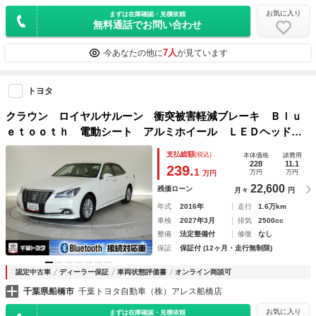
お気に入り
まずは在庫確認・見積依頼
無料通話でお問い合わせ
7人
今あなたの他に
が見ています
トヨタ
クラウン ロイヤルサルーン 衝突被害軽減ブレーキ Ｂｌｕ
ｅｔｏｏｔｈ 電動シート アルミホイール ＬＥＤヘッドラ
ンプ スマートキー ＣＤ 盗難防止装置 オートクルーズコ
支払総額
(税込)
本体価格
諸費用
ントロール ８インチナビ フルセグ バックカメラ ＥＴＣ
228
11.1
239.
1
万円
万円
万円
22,600
残価ローン
月々
円
年式
2016年
走行
1.6万km
車検
2027年3月
排気
2500cc
整備
法定整備付
修復
なし
保証
保証付 (12ヶ月・走行無制限)
認定中古車
ディーラー保証
車両状態評価書
オンライン商談可
千葉県船橋市
千葉トヨタ自動車（株）アレス船橋店
お気に入り
まずは在庫確認・見積依頼