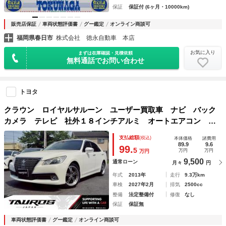
保証
保証付 (6ヶ月・10000km)
販売店保証
車両状態評価書
グー鑑定
オンライン商談可
福岡県春日市
株式会社 徳永自動車 本店
お気に入り
まずは在庫確認・見積依頼
無料通話でお問い合わせ
トヨタ
クラウン ロイヤルサルーン ユーザー買取車 ナビ バック
カメラ テレビ 社外１８インチアルミ オートエアコン Ｅ
ＴＣ スマートキープッシュスタート パワーシート ウイン
支払総額
(税込)
本体価格
諸費用
カーミラー フォグライト
89.9
9.6
99.
5
万円
万円
万円
9,500
通常ローン
月々
円
年式
2013年
走行
9.3万km
車検
2027年2月
排気
2500cc
整備
法定整備付
修復
なし
保証
保証無
車両状態評価書
グー鑑定
オンライン商談可