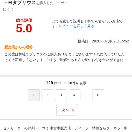
トヨタプリウス
を購入したユーザー
ゆうじ
総合評価
とても親切で説明も丁寧で素晴らしいお店で
5.0
す。
レビューを詳しく見る
投稿日：2026年07月02日 15:52
販売店からの返答
この度は弊社でプリウスのご購入ありがとうございます！気に入っていただ
けて大変嬉しく思います！Y様もご理解のある方で長いお付き合いができたら
幸いです。今後ともゼノモーターをよろしくお願いします！
129
件中
1~10
件を表示
...
1
2
3
4
13
次へ
ゼノモーターの評判・口コミ 中古車販売店・ディーラー情報ならグーネット中