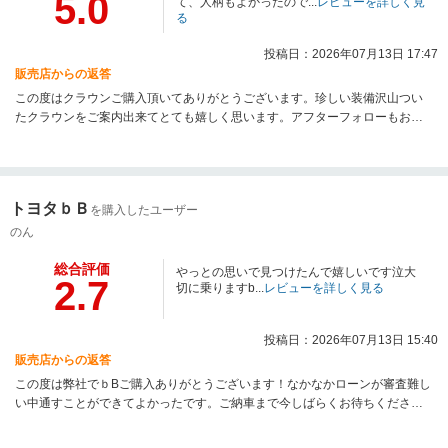
5.0
て、人柄もよかったので...
レビューを詳しく見
る
投稿日：2026年07月13日 17:47
販売店からの返答
この度はクラウンご購入頂いてありがとうございます。珍しい装備沢山つい
たクラウンをご案内出来てとても嬉しく思います。アフターフォローもお任
せ下さい！今後ともゼノモーターをよろしくお願いします。
トヨタｂＢ
を購入したユーザー
のん
総合評価
やっとの思いで見つけたんで嬉しいです泣大
2.7
切に乗りますb...
レビューを詳しく見る
投稿日：2026年07月13日 15:40
販売店からの返答
この度は弊社でｂBご購入ありがとうございます！なかなかローンが審査難し
い中通すことができてよかったです。ご納車まで今しばらくお待ちくださ
い！