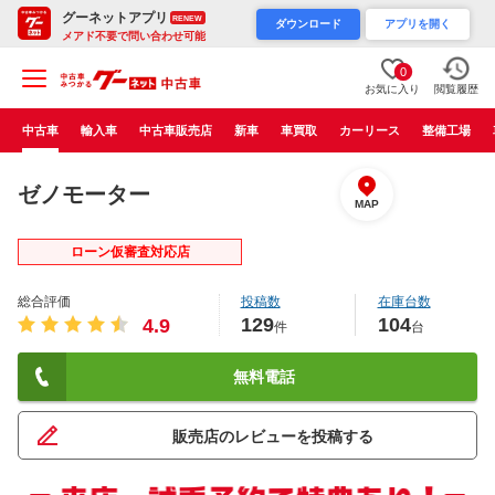
グーネットアプリ
RENEW
ダウンロード
アプリを開く
メアド不要で問い合わせ可能
0
お気に入り
閲覧履歴
中古車
輸入車
中古車販売店
新車
車買取
カーリース
整備工場
ゼノモーター
MAP
ローン仮審査対応店
総合評価
投稿数
在庫台数
129
104
4.9
件
台
無料電話
販売店のレビューを投稿する