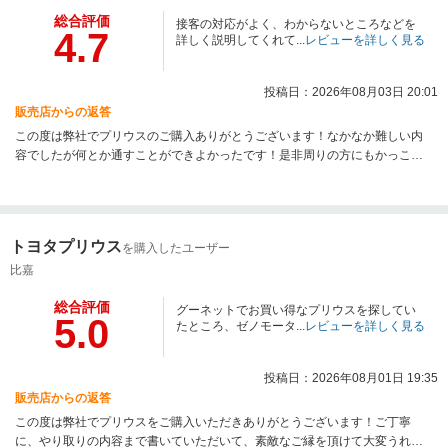
総合評価
接客の対応がよく、わからないところなどを
4.7
詳しく説明してくれて...
レビューを詳しく見る
投稿日：2026年08月03日 20:01
販売店からの返答
この度は弊社でプリウスのご購入ありがとうございます！なかなか難しい内
容でしたが何とか通すことができよかったです！是非周りの方にもかっこい
いプリウス自慢してもらって、ご紹介くださいね！今後ともゼノモーターを
よろしくお願いいたします。
トヨタプリウス
を購入したユーザー
比嘉
総合評価
グーネットでお買い得なプリウスを探してい
5.0
たところ、ゼノモータ...
レビューを詳しく見る
投稿日：2026年08月01日 19:35
販売店からの返答
この度は弊社でプリウスをご購入いただきありがとうございます！ご丁寧
に、やり取りの内容まで書いていただいて、素敵なご縁を頂けて大変うれし