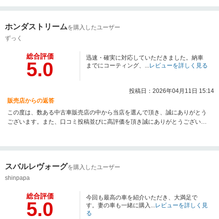
対応のおかげでございます。定期点検や車検はもちろん、何か気になる点や
小さなお困りごとがございましたら、いつでもお気軽にご連絡ください。ま
たのご来店をスタッフ一同心よりお待ちしております。今後とも末永いお付
ホンダストリーム
を購入したユーザー
き合いをよろしくお願いいたします。 どうぞ楽しいカーライフを。ＢＡ
ＳＥ ＡＵＴＯ成田
ずっく
総合評価
迅速・確実に対応していただきました。納車
5.0
までにコーティング、...
レビューを詳しく見る
投稿日：2026年04月11日 15:14
販売店からの返答
この度は、数ある中古車販売店の中から当店を選んで頂き、誠にありがとう
ございます。また、口コミ投稿並びに高評価を頂き誠にありがとうございま
す。頂いたお言葉を胸に今後もスタッフ一同精進してまいります！
スバルレヴォーグ
を購入したユーザー
shinpapa
総合評価
今回も最高の車を紹介いただき、大満足で
5.0
す。妻の車も一緒に購入...
レビューを詳しく見
る