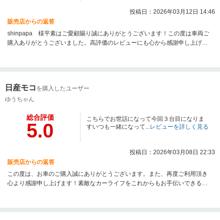
投稿日：2026年03月12日 14:46
販売店からの返答
shinpapa 様平素はご愛顧賜り誠にありがとうございます！この度は車両ご
購入ありがとうございました。高評価のレビューにも心から感謝申し上げま
す。shinpapa様奥様にご満足いただけて本当に嬉しいです。お客様の素敵な
ご意見が私たちの励みとなります。今後もさらにサービスの向上に努めてま
いりますので、ぜひまたのご来店を心よりお待ちしております。今後ともよ
ろしくお願いいたします。
日産モコ
を購入したユーザー
ゆうちゃん
総合評価
こちらでお世話になって今回３台目になりま
5.0
すいつも一緒になって...
レビューを詳しく見る
投稿日：2026年03月08日 22:33
販売店からの返答
この度は、お車のご購入誠にありがとうございます。また、再度ご利用頂き
心より感謝申し上げます！素敵なカーライフをこれからもお手伝いできる
様、アフターサービスも含め末永いお付き合いが出来ればと思います。