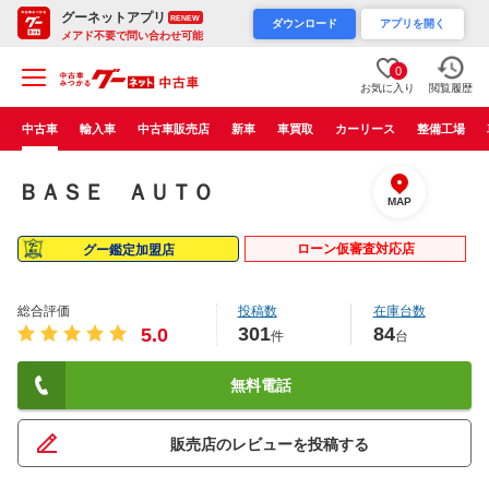
グーネットアプリ
RENEW
ダウンロード
アプリを開く
メアド不要で問い合わせ可能
0
お気に入り
閲覧履歴
中古車
輸入車
中古車販売店
新車
車買取
カーリース
整備工場
ＢＡＳＥ ＡＵＴＯ
MAP
ローン仮審査対応店
グー鑑定加盟店
総合評価
投稿数
在庫台数
301
84
5.0
件
台
無料電話
販売店のレビューを投稿する