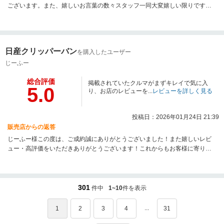
ございます。また、嬉しいお言葉の数々スタッフ一同大変嬉しい限りです。
販売後のアフターサービスにも力を入れておりますので、お気軽にご連絡く
ださい。
日産クリッパーバン
を購入したユーザー
じーふー
総合評価
掲載されていたクルマがまずキレイで気に入
5.0
り、お店のレビューを...
レビューを詳しく見る
投稿日：2026年01月24日 21:39
販売店からの返答
じーふー様この度は、ご成約誠にありがとうございました！また嬉しいレビ
ュー・高評価をいただきありがとうございます！これからもお客様に寄り添
ったお店作りを心掛け、スタッフ一同精進してまいります。ご購入頂きまし
た車両でお困りのことなどございましたら、いつでもお気軽にご相談くださ
い。次回の車検のときもお待ちしております。今後とも末永くよろしくお願
いいたします。どうぞ楽しいカーライフを！
301
件中
1~10
件を表示
...
1
2
3
4
31