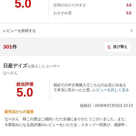
5.0
説明の分かりやすさ
4.9
おすすめ度
5.0
レビューを投稿する
301
件
並び替え
日産デイズ
を購入したユーザー
なべさん
総合評価
初めての中古車購入でこちらのお店に出会え
5.0
て本当に良かったと思...
レビューを詳しく見る
投稿日：2026年07月02日 22:13
販売店からの返答
なべさん 様この度はご成約いただき誠にありがとうございました。また、
大変励みになる高評価のレビューをいただき、スタッフ一同喜び、感謝申し
上げます。ご納車までスムーズに進められましたのも、なべさん様の迅速な