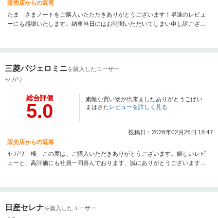
販売店からの返答
たま さまノートをご購入いたただきありがとうございます！早速のレビュ
ーにも感謝いたします。納車当日にはお時間いただいてしまい申し訳ござい
ませんでした。お客様にご満足していただけるよう、社員一同さらにサービ
スの向上に努めてまいります。なにかございましたら、いつでもご連絡くだ
さい。またのご来店を心よりお待ちしております。BASE AUTO 成田
三菱パジェロミニ
を購入したユーザー
セガワ
総合評価
素敵な買い物が出来ましたありがとうごばい
5.0
まはさた
レビューを詳しく見る
投稿日：2026年02月26日 18:47
販売店からの返答
セガワ 様 この度は、ご購入いただきありがとうございます。嬉しいレビ
ューと、高評価にも社員一同喜んでおります、誠にありがとうございます。
今後もさらにサービスの向上に努めてまいります。ぜひまたのご来店を心よ
りお待ちしております。 楽しいカーライフを！
日産セレナ
を購入したユーザー