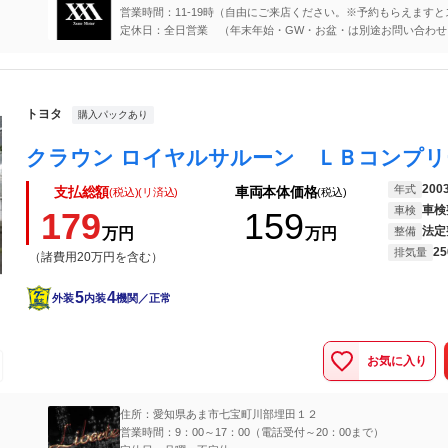
営業時間：11-19時（自由にご来店ください。※予約もらえますと
に案内できます！！）
定休日：全日営業 （年末年始・GW・お盆・は別途お問い合わせ
い）できるだけご対応いたします！！
トヨタ
購入パックあり
200
年式
支払総額
車両本体価格
(税込)(リ済込)
(税込)
車検
車検
179
159
法定
万円
万円
整備
25
排気量
（諸費用20万円を含む）
5
4
外装
内装
機関／正常
お気に入り
住所：愛知県あま市七宝町川部埋田１２
営業時間：9：00～17：00（電話受付～20：00まで）