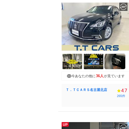
36人
今あなたの他に
が見ています
Ｔ．ＴＣＡＲＳ名古屋北店
4.7
265件
UP