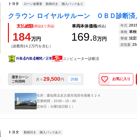
トヨタ
ローン仮審査
動画付き
購入パックあり
201
年式
支払総額
車両本体価格
(税込)(リ済込)
(税込)
車検
車検
184
169.
8
法定
万円
万円
整備
25
排気量
（諸費用14.2万円を含む）
4
4
コンピューター診断済
外装
内装
機関／正常
通常ローン
29,500
お気に入り
詳細
月々
円
ご利用時
住所：愛知県北名古屋市高田寺屋敷５２４
営業時間：10:00～19：00
定休日：火曜(祝日除く）
トヨタ
動画付き
購入パックあり