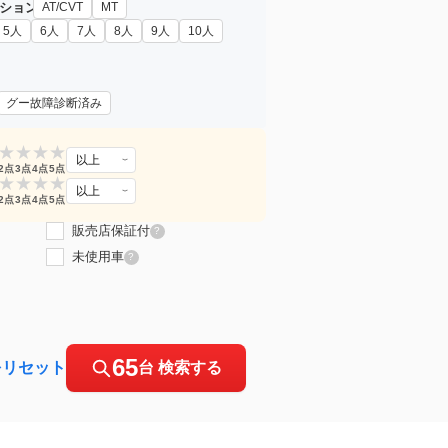
ション
AT/CVT
MT
5人
6人
7人
8人
9人
10人
グー故障診断済み
★
★
★
★
以上
2点
3点
4点
5点
★
★
★
★
以上
2点
3点
4点
5点
販売店保証付
?
未使用車
?
65
をリセット
台 検索する