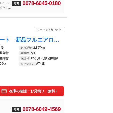
0078-6045-0180
スムーズ
無料
くださ
グーネットセレクト
クラウン ロイヤルサルーン ＬＢコンプリート 新品フルエアロ 新品１９ｉｎｃｈ＆新品車高調 クリスタルヘッドライト加工 オーバルマフラーテールエンド 黒革調 後期
3後
2.8万km
走行距離
整備付
なし
修復歴
整備付
12ヶ月・走行無制限
保証付
00cc
AT4速
ミッション
在庫の確認・お見積り（無料）
0078-6049-4569
無料