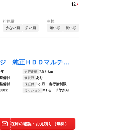
›
1
2
排気量
車検
少ない順
多い順
短い順
長い順
クラウン ロイヤルサルーン ナビパッケージ 純正ＨＤＤマルチナビ／バックカメラ／地デジＴＶ／ＣＤ＆ＤＶＤ再生／ＭＤ／ＥＴＣ／デュアルオートエアコン／オートクルーズコントロール／ＨＩＤ（キセノンライト）／フォグランプ／パワーシート／純正１７アルミ
9年
7.5万km
走行距離
整備付
あり
修復歴
整備付
1ヶ月・走行無制限
保証付
00cc
MTモード付きAT
ミッション
在庫の確認・お見積り（無料）