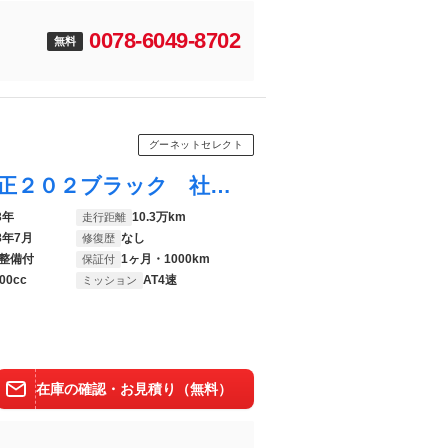
0078-6049-8702
無料
グーネットセレクト
クラウン ロイヤルエクストラ 禁煙車 純正２０２ブラック 社外１５インチアルミ グレーモケットシート オートエアコン オートライト ＣＤ再生禁煙車 純正２０２ブラック 社外１５インチアルミ グレーモケットシート オートエアコン
3年
10.3万km
走行距離
8年7月
なし
修復歴
整備付
1ヶ月・1000km
保証付
00cc
AT4速
ミッション
在庫の確認・お見積り（無料）