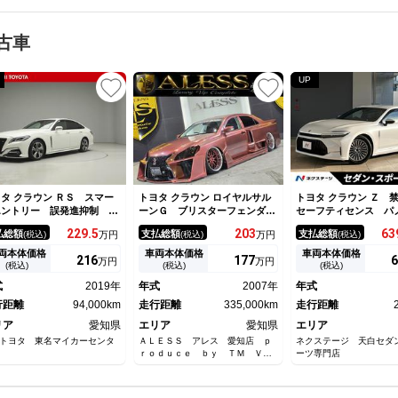
古車
UP
タ クラウン ＲＳ スマー
トヨタ クラウン ロイヤルサル
トヨタ クラウン Ｚ
エントリー 誤発進抑制 本
ーンＧ ブリスターフェンダ
セーフティセンス パ
シート ナビＴＶ １オーナ
ー マゼンタピンクボディ ワ
クビューモニター Ｂ
229.
5
203
63
払総額
支払総額
支払総額
(税込)
万円
(税込)
万円
(税込)
 メディアプレイヤー接続
ンオフエアロ ＷＯＲＫ爆リム
眼ＬＥＤヘッドライト
ルミホイール 地デジ ＡＢ
１９インチ ２独エアサス イ
９インチＡＷ 革巻ス
両本体価格
車両本体価格
車両本体価格
216
177
6
万円
万円
 ＬＥＤライト １００Ｖ電
ンテリアペイント オーダーシ
グ パドルシフト 専
(税込)
(税込)
(税込)
 電動シート ＤＶＤ クル
ートカバー ＡＭＧ加工マフラ
革シート ベンチレ
式
2019年
年式
2007年
年式
ズコントロール キーレス
ー
プレミアムサウンド
行距離
94,000km
走行距離
335,000km
走行距離
リア
愛知県
エリア
愛知県
エリア
トヨタ 東名マイカーセンタ
ＡＬＥＳＳ アレス 愛知店 ｐ
ネクステージ 天白セダ
ｒｏｄｕｃｅ ｂｙ ＴＭ ＶＩ
ーツ専門店
Ｐカー＆ドレスアップカー カス
タム専門店