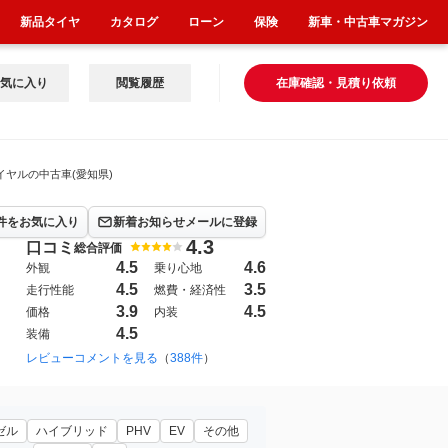
新品タイヤ
カタログ
ローン
保険
新車・中古車マガジン
気に入り
閲覧履歴
在庫確認・見積り依頼
イヤルの中古車(愛知県)
件をお気に入り
新着お知らせメールに登録
4.3
口コミ
総合評価
4.5
4.6
外観
乗り心地
4.5
3.5
走行性能
燃費・経済性
3.9
4.5
価格
内装
4.5
装備
999年9月~2003年12月（101）
レビューコメントを見る
（
388件
）
1995年8月~2001年8月（42）
19
ゼル
ハイブリッド
PHV
EV
その他