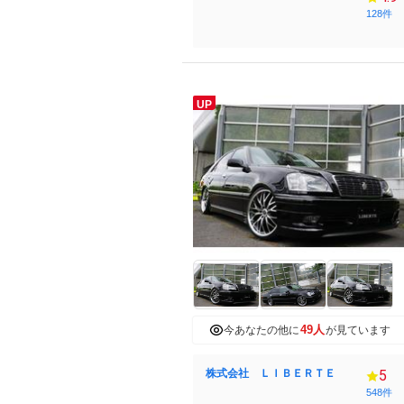
128件
UP
49人
今あなたの他に
が見ています
株式会社 ＬＩＢＥＲＴＥ
5
548件