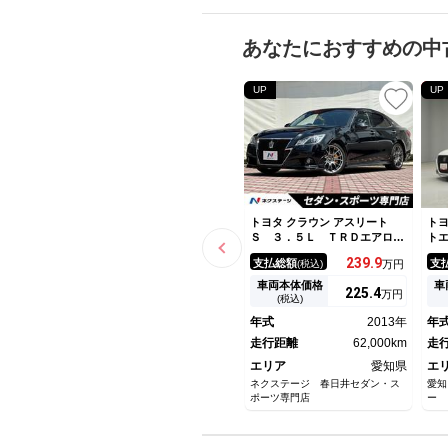
あなたにおすすめの中
UP
UP
トヨタ クラウン アスリート
トヨ
Ｓ ３．５Ｌ ＴＲＤエアロ
ト
（Ｆ／Ｓ／Ｒ／リヤスポ） 黒
革
239.
9
支払総額
支
(税込)
万円
革 シートベンチレーション
ー
ＢＢＳ１９インチＡＷ メーカ
ア
車両本体価格
車
225.
4
万円
ーナビ バックカメラ スーパ
Ｓ
(税込)
ーライブ ＨＩＤヘッド スマ
源
年式
2013年
年
ートキー クルーズコントロー
ー
ル
走行距離
62,000km
走
エリア
愛知県
エ
ネクステージ 春日井セダン・ス
愛知
ポーツ専門店
ー