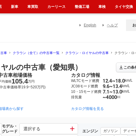
店
新車
車買取
カーリース
整備工場
車検
タイヤ交換
English
ヘルプ
お
中古車
クラウン（全て）の中古車一覧
クラウン・ロイヤルの中古車
クラウン・ロ
ヤルの中古車（愛知県）
この条
中古車相場価格
カタログ情報
105.4
12.4~18.0
km/L
WLTCモード燃費
平均価格
万円
9.6~13.4
km/L
JC08モード燃費
(中古車価格帯19.9~520万円)
7.1~13.0
km/L
10・15モード燃費
~4000
cc
排気量
相場表から探す
2008年2月~2012年12月（222）
2003年12月~2008年2月（89）
カタログ情報を見る
1
モデル・
選択する
エンジン
ガソリン
ディー
グレード