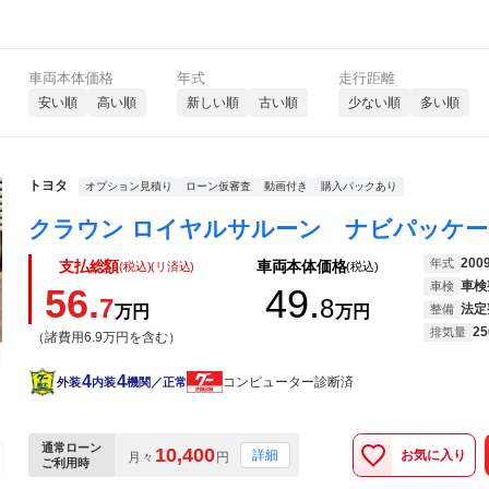
車両本体価格
年式
走行距離
安い順
高い順
新しい順
古い順
少ない順
多い順
トヨタ
オプション見積り
ローン仮審査
動画付き
購入パックあり
200
年式
支払総額
車両本体価格
(税込)(リ済込)
(税込)
車検
車検
56.
49.
7
8
法定
万円
万円
整備
25
排気量
（諸費用6.9万円を含む）
4
4
コンピューター診断済
外装
内装
機関／正常
通常ローン
10,400
お気に入り
詳細
月々
円
ご利用時