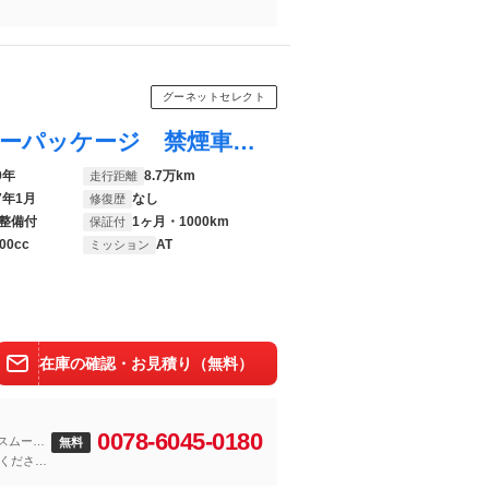
グーネットセレクト
クラウン ロイヤルサルーン アニバーサリーパッケージ 禁煙車 後期モデル ウッドコンビステアリング パワーシート イエローフォグ クルーズコントロール ＣＤ再生 後期モデル ウッドコンビステアリング パワーシート イエローフォグ クルーズコントロール
9年
8.7万km
走行距離
7年1月
なし
修復歴
整備付
1ヶ月・1000km
保証付
00cc
AT
ミッション
在庫の確認・お見積り（無料）
0078-6045-0180
スムーズ
無料
くださ