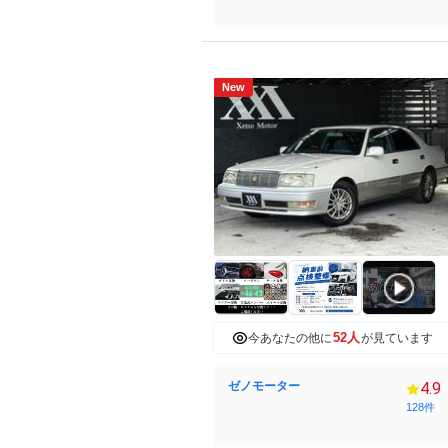
New
52人
今あなたの他に
が見ています
ゼノモーター
4.9
128件