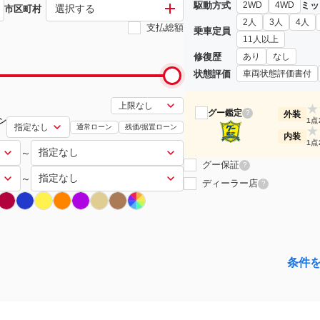
駆動方式
ミッ
2WD
4WD
選択する
市区町村
2人
3人
4人
支払総額
乗車定員
11人以上
修復歴
あり
なし
状態評価
車両状態評価書付
★
グー鑑定
?
外装
ン
1点
通常ローン
残価/据置ローン
★
内装
1点
～
グー保証
?
～
ディーラー店
?
条件