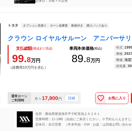
定休日：月曜＋不定休
トヨタ
オプション見積り
ローン仮審査
動画付き
購入パックあり
199
年式
支払総額
車両本体価格
(税込)(リ済込)
(税込)
202
車検
99.
89.
8
8
法定
万円
万円
整備
30
排気量
（諸費用10万円を含む）
通常ローン
17,900
お気に入り
詳細
月々
円
ご利用時
住所：愛知県尾張旭市平子町長池上６２６１
営業時間：11-19時（自由にご来店ください。※予約もらえますと
に案内できます！！）
定休日：全日営業 （年末年始・GW・お盆・は別途お問い合わせ
い）できるだけご対応いたします！！