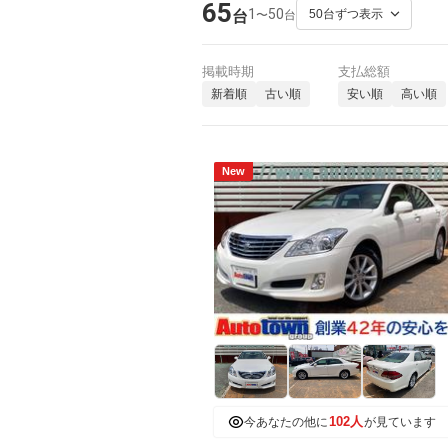
65
1
50
〜
台
台
掲載時期
支払総額
新着順
古い順
安い順
高い順
New
102人
今あなたの他に
が見ています