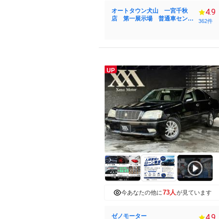
オートタウン犬山 一宮千秋
4.9
店 第一展示場 普通車センタ
362件
ー
UP
73人
今あなたの他に
が見ています
ゼノモーター
4.9