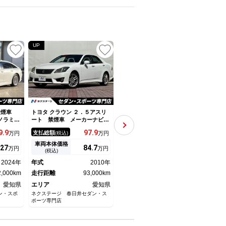
UP
 禁煙車
トヨタ クラウン ２．５アスリ
トヨタ クラウン Ｚ 衝突被害
トヨタ
ノラミッ
ート 禁煙車 メーカーナビ
軽減システム バックカメラ
－Ｔ
ＳＭ ４
バックカメラ 純正１８インチ
ＥＴＣ ドラレコ ミュージッ
キー
9.
9
97.
9
681.
6
支払総額
支払総額
支払
万円
(税込)
万円
(税込)
万円
 純正１
ＡＷ 革巻きステアリング ダ
クプレイヤー接続可 サンルー
トク
テアリン
ークスモーク加飾ＨＩＤヘッ
フ 革シート 電動シート オ
ＬＥ
車両本体価格
車両本体価格
車両
27
84.
7
666
万円
万円
万円
用ナッパ
ド スーパーライブ スマート
ートクルーズコントロール Ｌ
横滑
(税込)
(税込)
ーション
キー ＥＴＣ ファブリックシ
ＥＤヘッドランプ スマートキ
ト 
2024年
年式
2010年
年式
2024年
年式
ート クルーズコントロール
ー キーレス
生 
2,000km
走行距離
93,000km
走行距離
16,000km
続可
走行
愛知県
エリア
愛知県
エリア
愛知県
エリ
ン・スポ
ネクステージ 春日井セダン・ス
ネッツトヨタ中部 Ｕ－Ｃａｒ元
愛知ト
ポーツ専門店
宮