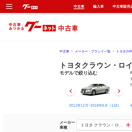
中古車
輸入車
中古車販売
新車
中古車
中古車
メーカー・ブランド一覧
トヨタの
輸入車
トヨタクラウン・ロイ
クルマ買取
モデルで絞り込む
カーリース
タイヤ交換
1979年9月~1983年8月（4）
2012年12月~2018年6月（118）
整備工場
メーカー
トヨタ クラウン・ロイヤル
車種
車検