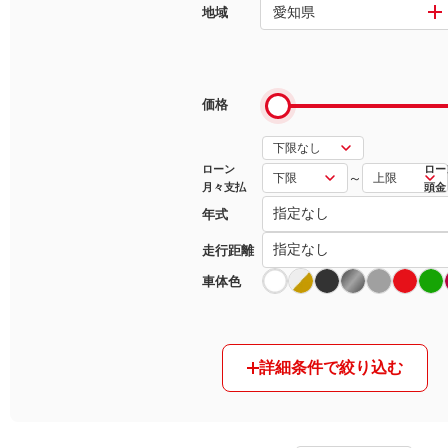
愛知県
地域
マガジン
車カタログ
価格
自動車ローン
ローン
ロー
～
月々支払
頭金
保険
年式
レビュー
走行距離
車体色
価格相場
教習所
詳細条件で絞り込む
用語集