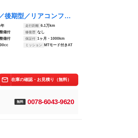
クラウン ロイヤルサルーン ＯＢＤ診断済／後期型／リアコンフォートパッケージ／コントロールスイッチ付アームレスト／リアオートエアコン／オートエアピュリファイヤー／クルーズコントロール／ＬＥＤヘッドランプ／Ｔコネクトナビ／地デジ
5年
6.1万km
走行距離
整備付
なし
修復歴
整備付
1ヶ月・1000km
保証付
00cc
MTモード付きAT
ミッション
在庫の確認・お見積り（無料）
0078-6043-9620
無料