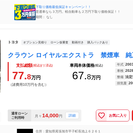
下取り価格最低保証キャンペーン！！
普通車なら３万円。軽自動車も２万円下取り価格保証！！
期間： なし
トヨタ
オプション見積り
ローン仮審査
動画付き
購入パックあり
200
年式
支払総額
車両本体価格
(税込)(リ済込)
(税込)
202
車検
77.
67.
8
8
法定
万円
万円
整備
20
排気量
（諸費用10万円を含む）
通常ローン
14,000
お気に入り
詳細
月々
円
ご利用時
住所：愛知県尾張旭市平子町長池上６２６１