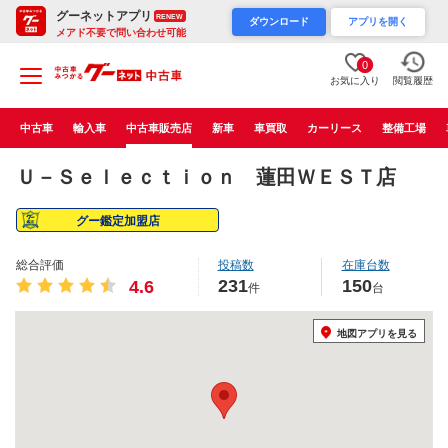
グーネットアプリ
RENEW
ダウンロード
アプリを開く
メアド不要で問い合わせ可能
0
お気に入り
閲覧履歴
中古車
輸入車
中古車販売店
新車
車買取
カーリース
整備工場
Ｕ－Ｓｅｌｅｃｔｉｏｎ 蓮田ＷＥＳＴ店
グー鑑定加盟店
総合評価
投稿数
在庫台数
231
150
4.6
件
台
地図アプリを見る