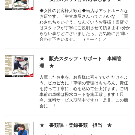
◆女性のお客様大歓迎◆当店はアットホームな
お店です。「中古車屋さんってこわいな」「買
わされちゃいそう」なんていうお客様！当店で
はスタッフが丁寧にご説明させて頂きます♪分か
らない事などございましたら、お気軽にお問い
合わせ下さいませ。 （＾―＾）／
★ 販売スタッフ・サポート 車輌管
理 ★
入庫したお車を、お客様に喜んでいただけるよ
う、ピカピカに！車輌の管理はもちろん、責任
を持って丁寧に、心を込めて仕上げます。ご納
車前の車輌は撥水コートを施工致します！只
今、無料サービス期間中です♪♪ 是非、この機
会に！！
★ 書類課・登録書類 担当 ★