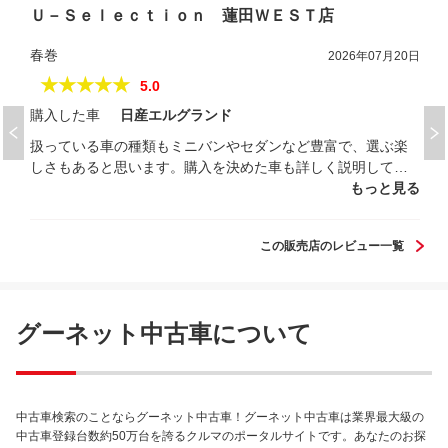
Ｕ－Ｓｅｌｅｃｔｉｏｎ 蓮田ＷＥＳＴ店
春巻
2026年07月20日
★★★★★
5.0
購入した車
日産エルグランド
扱っている車の種類もミニバンやセダンなど豊富で、選ぶ楽
しさもあると思います。購入を決めた車も詳しく説明しても
らい、内装も外装も隅々まで見させてもらえ、自分で納得の1
もっと見る
台を買うことが出来ました。不具合箇所もキチンと対応して
もらえ、私の目から見て100点のお店でした。値段と品質も非
この販売店のレビュー一覧
常に良く、中古車を探している人には素晴らしいパートナー
になれる、信頼出来るお店だと思いました。この度は、あり
がとうございました。
グーネット中古車について
中古車検索のことならグーネット中古車！グーネット中古車は業界最大級の
中古車登録台数約50万台を誇るクルマのポータルサイトです。あなたのお探