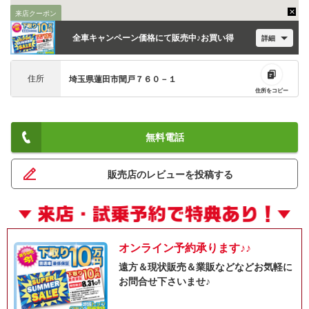
来店クーポン
全車キャンペーン価格にて販売中♪お買い得
詳細
住所
埼玉県蓮田市閏戸７６０－１
住所をコピー
無料電話
販売店のレビューを投稿する
オンライン予約承ります♪♪
遠方＆現状販売＆業販などなどお気軽に
お問合せ下さいませ♪