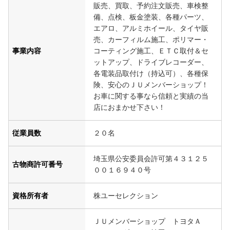
販売、買取、予約注文販売、車検整
備、点検、板金塗装、各種パーツ、
エアロ、アルミホイール、タイヤ販
売、カーフィルム施工、ポリマー・
事業内容
コーティング施工、ＥＴＣ取付＆セ
ットアップ、ドライブレコーダー、
各電装品取付け（持込可）、各種保
険、安心のＪＵメンバーショップ！
お車に関する事なら信頼と実績の当
店におまかせ下さい！
従業員数
２０名
埼玉県公安委員会許可第４３１２５
古物商許可番号
００１６９４０号
資格所有者
株ユーセレクション
ＪＵメンバーショップ トヨタＡ