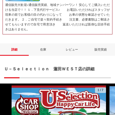
通信販売大歓迎♪通信販売実績、地域ナンバーワン！ 安心してご購入いただ
ける当店で！！ １．下見代行サービス♪ お電話いただければスタッフが
現車の前でお客様の目の代わりになって お車の状態を確認させていた
だきます。 ２．ご自宅で楽々契約手続き 注文書、必要書類はご郵送さ
せてもらいますので自宅で用意頂き 返送いただければ面倒な店頭手続
きはありません。
詳細
在庫
レビュー
販売実績
Ｕ－Ｓｅｌｅｃｔｉｏｎ 蓮田ＷＥＳＴ店の詳細
1
/
7