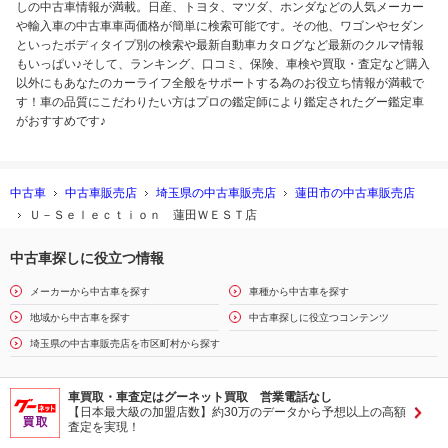
しの中古車情報が満載。日産、トヨタ、マツダ、ホンダなどの人気メーカー
や輸入車の中古車車両価格が簡単に検索可能です。その他、ワゴンやセダン
といったボディタイプ別の検索や最新自動車カタログなど最新のクルマ情報
もいっぱい♪そして、ランキング、口コミ、保険、車検や買取・査定など購入
以外にもあなたのカーライフ全般をサポートする為のお役立ち情報が満載で
す！車の品質にこだわりたい方はプロの鑑定師により鑑定されたグー鑑定車
がおすすめです♪
中古車
中古車販売店
埼玉県の中古車販売店
蓮田市の中古車販売店
Ｕ－Ｓｅｌｅｃｔｉｏｎ 蓮田ＷＥＳＴ店
中古車探しに役立つ情報
メーカーから中古車を探す
車種から中古車を探す
地域から中古車を探す
中古車探しに役立つコンテンツ
埼玉県の中古車販売店を市区町村から探す
車買取・車査定はグーネット買取 営業電話なし
【日本最大級の加盟店数】約30万のデータから予想以上の高額
査定を実現！