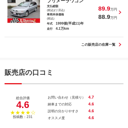
プリメーラワゴン
支払総額
89.9
万円
(税込)(リ済込)
車両本体価格
88.9
万円
(税込)
1999後(平成11)年
年式
4.1万km
走行
セルボ・モード Ｍ
この販売店の在庫一覧
販売店の口コミ
4.7
お問い合わせ（見積り）
総合評価
4.6
4.6
納車までの対応
4.6
説明の分かりやすさ
★★★★☆
投稿数：231
4.6
オススメ度