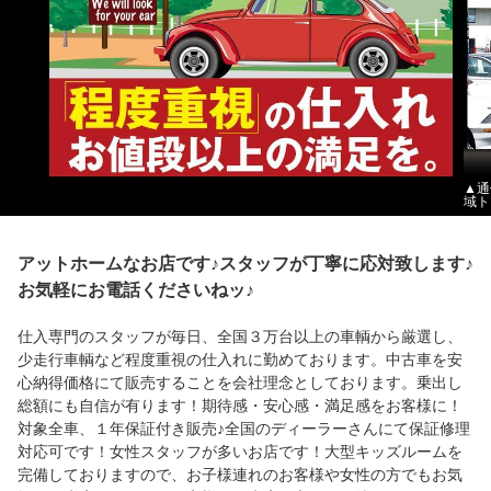
▲通
域ト
アットホームなお店です♪スタッフが丁寧に応対致します♪
お気軽にお電話くださいねッ♪
仕入専門のスタッフが毎日、全国３万台以上の車輌から厳選し、
少走行車輌など程度重視の仕入れに勤めております。中古車を安
心納得価格にて販売することを会社理念としております。乗出し
総額にも自信が有ります！期待感・安心感・満足感をお客様に！
対象全車、１年保証付き販売♪全国のディーラーさんにて保証修理
対応可です！女性スタッフが多いお店です！大型キッズルームを
完備しておりますので、お子様連れのお客様や女性の方でもお気