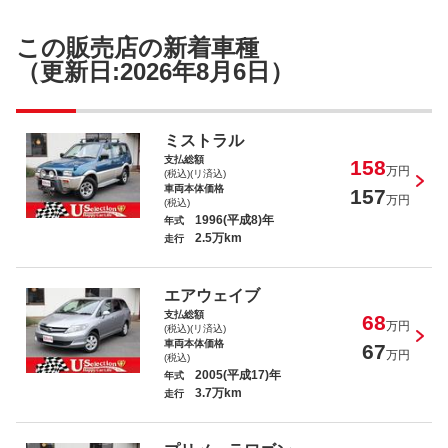
テリオスキッド キスマークＸ
この販売店の新着車種
（更新日:2026年8月6日）
ミストラル
支払総額
158
キューブキュービック １５Ｅ
万円
(税込)(リ済込)
車両本体価格
157
万円
(税込)
1996(平成8)年
年式
2.5万km
走行
エアウェイブ
ティアナ ２５０ＸＶ
支払総額
68
万円
(税込)(リ済込)
車両本体価格
67
万円
(税込)
2005(平成17)年
年式
3.7万km
走行
ｉＱ １３０Ｇ ＭＴ