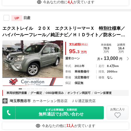
4人
今あなたの他に
が見ています
日産
UP
エクストレイル ２０Ｘ エクストリーマーＸ 特別仕様車／
ハイパールーフレール／純正ナビ／ＨＩＤライト／防水シート
／シートヒーター／リラックスヘッドレスト／スマートキー／
支払総額
(税込)
本体価格
諸費用
ブレーキＬＳＤ／Ｂｌｕｅｔｏｏｔｈ／オートライト／１７イ
78.9
16.4
95.
3
万円
万円
万円
ンチＡＷ／ＴＶ
13,000
通常ローン
月々
円
年式
2011年
走行
8.4万km
車検
車検整備付
排気
2000cc
整備
法定整備付
修復
なし
保証
保証無
車両状態評価書
グー鑑定
OBD診断済み
オンライン商談可
ローン仮審査
埼玉県熊谷市
カーネーション熊谷店 ＪＵ適正販売店
お気に入り
まずは在庫確認・見積依頼
無料通話でお問い合わせ
11人
今あなたの他に
が見ています