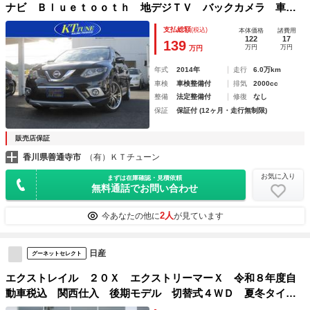
ナビ Ｂｌｕｅｔｏｏｔｈ 地デジＴＶ バックカメラ 車高
調 社外マフラ－ 社外スピーカー＆ウーハー 社外２０イン
支払総額
(税込)
本体価格
諸費用
チＡＷ スポーツエアクリーナー ＥＴＣ 前席ヒートシータ
122
17
139
万円
万円
万円
ー プッシュスタート
年式
2014年
走行
6.0万km
車検
車検整備付
排気
2000cc
整備
法定整備付
修復
なし
保証
保証付 (12ヶ月・走行無制限)
販売店保証
香川県善通寺市
（有）ＫＴチューン
お気に入り
まずは在庫確認・見積依頼
無料通話でお問い合わせ
2人
今あなたの他に
が見ています
日産
グーネットセレクト
エクストレイル ２０Ｘ エクストリーマーＸ 令和８年度自
動車税込 関西仕入 後期モデル 切替式４ＷＤ 夏冬タイヤ
ＡＷ付 カブロンシート 全席シートヒーター 純正アルミホ