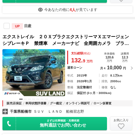
4人
今あなたの他に
が見ています
日産
UP
エクストレイル ２０ＸブラクエクストリーマＸエマージェン
シブレーキＰ 禁煙車 メーカーナビ 全周囲カメラ ブライ
ンドスポットモニター クルコン コーナーセンサー シート
支払総額
(税込)
本体価格
諸費用
ヒーター 電動リアゲート ＬＥＤヘッド ルーフレール 純
120.6
12.3
132.
9
万円
万円
万円
正１７インチアルミ ドラレコ ＥＴＣ
10,000
通常ローン
月々
円
年式
2015年
走行
8.1万km
車検
2028年1月
排気
2000cc
整備
法定整備付
修復
なし
保証
保証付 (3ヶ月・3000km)
販売店保証
車両状態評価書
グー鑑定
オンライン商談可
ローン仮審査
千葉県船橋市
ＳＵＶ ＬＡＮＤ 船橋習志野
お気に入り
まずは在庫確認・見積依頼
無料通話でお問い合わせ