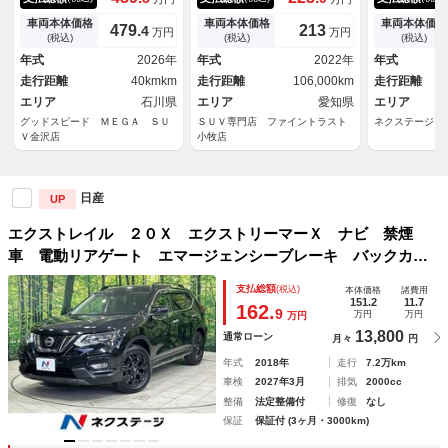
ｐｌｅＣａｒｐｌａｙ／プロパ
ター レーダークルーズコント
害軽減システ
イロット／ＲＯＣＫ ＣＲＥＥ
ロール プロパイロット シー
ーズ 禁煙車
車両本体価格
車両本体価格
車両本体価格
479.
213
4
万円
万円
Ｋ専用１９ｉｎＡＷ／専用グリ
トヒーター デジタルインナー
ラレコ コー
(税込)
(税込)
(税込)
ル／防水セルクロスシート／電
ミラー ルーフレール ４Ｗ
ＥＤヘッド 
年式
2026年
年式
2022年
年式
動リアゲート／シートヒーター
Ｄ 禁煙車 Ｂｌｕｅｔｏｏｔ
Ｃ 純正１９
走行距離
40kmkm
走行距離
106,000km
走行距離
／デジタルインナーミラー
ｈ １５００Ｗ給電
エリア
石川県
エリア
愛知県
エリア
グッドスピード ＭＥＧＡ ＳＵ
ＳＵＶ専門店 ファイントラスト
ネクステージ 
Ｖ金沢店
小牧店
日産
UP
エクストレイル ２０Ｘ エクストリーマーＸ ナビ 禁煙
車 電動リアゲート エマージェンシーブレーキ バックカメ
ラ Ｂｌｕｅｔｏｏｔｈ ＥＴＣ ルーフレール ＬＥＤヘッ
支払総額
(税込)
本体価格
諸費用
ドランプ グレード専用１８インチアルミ 防水シート
151.2
11.7
162.
9
万円
万円
万円
13,800
通常ローン
月々
円
年式
2018年
走行
7.2万km
車検
2027年3月
排気
2000cc
整備
法定整備付
修復
なし
保証
保証付 (3ヶ月・3000km)