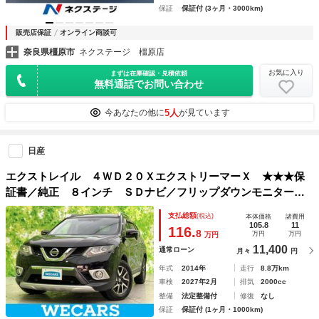
保証
保証付 (3ヶ月・3000km)
販売店保証
オンライン商談可
奈良県橿原市
ネクステージ 橿原店
お気に入り
まずは在庫確認・見積依頼
無料通話でお問い合わせ
5人
今あなたの他に
が見ています
日産
エクストレイル ４ＷＤ２０ＸエクストリーマーＸ ★★★保
証書／純正 ８インチ ＳＤナビ／フリップダウンモニター／
シートヒーター 前席／シート ハーフレザー／ヘッドラン
支払総額
(税込)
本体価格
諸費用
プ ＬＥＤ／Ｂｌｕｅｔｏｏｔｈ接続／ＥＴＣ／ＥＢＤ付ＡＢ
105.8
11
116.
8
万円
万円
万円
Ｓ／横滑り防止装置
11,400
通常ローン
月々
円
年式
2014年
走行
8.8万km
車検
2027年2月
排気
2000cc
整備
法定整備付
修復
なし
保証
保証付 (1ヶ月・1000km)