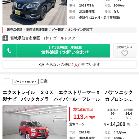
車検
2028年8月
排気
2000cc
整備
法定整備無
修復
なし
保証
保証付 (12ヶ月・走行無制限)
販売店保証
車両状態評価書
グー鑑定
オンライン商談可
宮城県仙台市泉区
（株）ゴールドスター
お気に入り
まずは在庫確認・見積依頼
無料通話でお問い合わせ
1人
今あなたの他に
が見ています
日産
グーネットセレクト
エクストレイル ２０Ｘ エクストリーマーＸ パナソニック
製ナビ バックカメラ ハイパールーフレール カプロンシー
ト シートヒーター ＥＴＣ ＨＩＤヘッドライト スマート
支払総額
(税込)
本体価格
諸費用
キー フルセグＴＶ 純正１７インチＡＷ
99
14.4
113.
4
万円
万円
万円
14,300
通常ローン
月々
円
年式
2011年
走行
5.5万km
車検
車検整備付
排気
2000cc