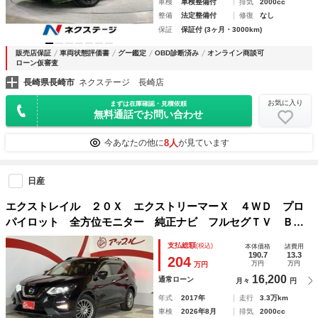
車検
車検整備付
排気
2000cc
整備
法定整備付
修復
なし
保証
保証付 (3ヶ月・3000km)
販売店保証
車両状態評価書
グー鑑定
OBD診断済み
オンライン商談可
ローン仮審査
長崎県長崎市
ネクステージ 長崎店
お気に入り
まずは在庫確認・見積依頼
無料通話でお問い合わせ
8人
今あなたの他に
が見ています
日産
エクストレイル ２０Ｘ エクストリーマーＸ ４ＷＤ プロ
パイロット 全方位モニター 純正ナビ フルセグＴＶ Ｂｌ
ｕｅｔｏｏｔｈ接続 シートヒーター デジタルインナーミラ
支払総額
(税込)
本体価格
諸費用
ー コーナーセンサー レーダークルーズコントロール ＬＥ
190.7
13.3
204
万円
万円
万円
Ｄヘッドライト
16,200
通常ローン
月々
円
年式
2017年
走行
3.3万km
車検
2026年8月
排気
2000cc