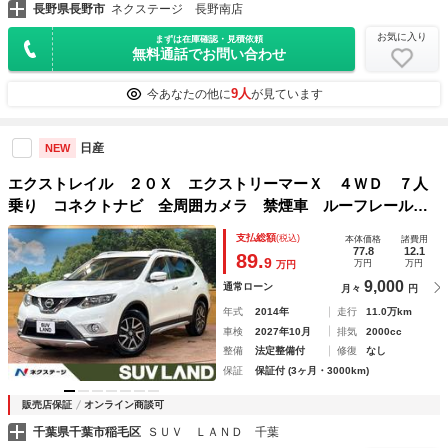
長野県長野市
ネクステージ 長野南店
お気に入り
まずは在庫確認・見積依頼
無料通話でお問い合わせ
9人
今あなたの他に
が見ています
日産
NEW
エクストレイル ２０Ｘ エクストリーマーＸ ４ＷＤ ７人
乗り コネクトナビ 全周囲カメラ 禁煙車 ルーフレール
シートヒーター クリアランスソナー クルコン ＥＴＣ 純
支払総額
(税込)
本体価格
諸費用
正１７インチアルミ オートライト デュアルエアコン フル
77.8
12.1
89.
9
万円
万円
万円
セグＴＶ
9,000
通常ローン
月々
円
年式
2014年
走行
11.0万km
車検
2027年10月
排気
2000cc
整備
法定整備付
修復
なし
保証
保証付 (3ヶ月・3000km)
販売店保証
オンライン商談可
千葉県千葉市稲毛区
ＳＵＶ ＬＡＮＤ 千葉