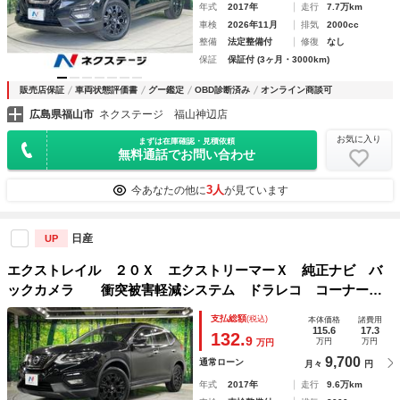
年式
2017年
走行
7.7万km
車検
2026年11月
排気
2000cc
整備
法定整備付
修復
なし
保証
保証付 (3ヶ月・3000km)
販売店保証
車両状態評価書
グー鑑定
OBD診断済み
オンライン商談可
広島県福山市
ネクステージ 福山神辺店
お気に入り
まずは在庫確認・見積依頼
無料通話でお問い合わせ
3人
今あなたの他に
が見ています
日産
UP
エクストレイル ２０Ｘ エクストリーマーＸ 純正ナビ バ
ックカメラ 衝突被害軽減システム ドラレコ コーナーセ
ンサー スマートキー ＬＥＤヘッド ＥＴＣ 純正１７イン
支払総額
(税込)
本体価格
諸費用
チアルミ オートライト デュアルエアコン Ｂｌｕｅｔｏｏ
115.6
17.3
132.
9
万円
万円
万円
ｔｈ
9,700
通常ローン
月々
円
年式
2017年
走行
9.6万km