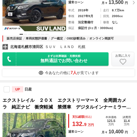
13,500
通常ローン
月々
円
年式
2018年
走行
8.7万km
車検
2027年9月
排気
2000cc
整備
法定整備付
修復
なし
保証
保証付 (3ヶ月・3000km)
販売店保証
車両状態評価書
グー鑑定
OBD診断済み
オンライン商談可
北海道札幌市清田区
ＳＵＶ ＬＡＮＤ 札幌
お気に入り
まずは在庫確認・見積依頼
無料通話でお問い合わせ
7人
今あなたの他に
が見ています
日産
UP
エクストレイル ２０Ｘ エクストリーマーＸ 全周囲カメ
ラ 純正ナビ 衝突軽減 禁煙車 デジタルインナーミラー
パワーバックドア コーナーセンサー ＬＥＤヘッド クルコ
支払総額
(税込)
本体価格
諸費用
ン ＥＴＣ ドラレコ スマートキー Ｂｌｕｅｔｏｏｔｈ
121.5
11.4
132.
9
万円
万円
万円
車線逸脱警報
10,400
通常ローン
月々
円