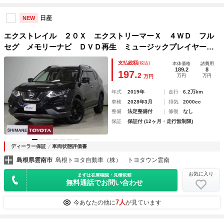
日産
NEW
エクストレイル ２０Ｘ エクストリーマーＸ ４ＷＤ フル
セグ メモリーナビ ＤＶＤ再生 ミュージックプレイヤー接
続可 バックカメラ パワーバックドア 衝突被害軽減システ
支払総額
(税込)
本体価格
諸費用
ム ドラレコ スマートキー ＬＥＤヘッドランプ 純正アル
189.2
8
197.
2
万円
万円
万円
ミ 合皮シート
年式
2019年
走行
6.2万km
車検
2028年3月
排気
2000cc
整備
法定整備付
修復
なし
保証
保証付 (12ヶ月・走行無制限)
ディーラー保証
車両状態評価書
島根県雲南市
島根トヨタ自動車（株） トヨタウン雲南
お気に入り
まずは在庫確認・見積依頼
無料通話でお問い合わせ
7人
今あなたの他に
が見ています