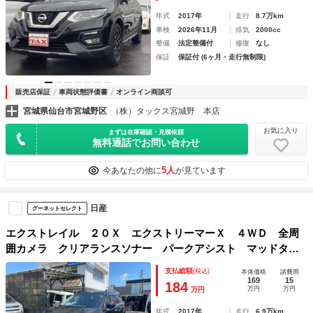
年式
2017年
走行
8.7万km
車検
2026年11月
排気
2000cc
整備
法定整備付
修復
なし
保証
保証付 (6ヶ月・走行無制限)
販売店保証
車両状態評価書
オンライン商談可
宮城県仙台市宮城野区
（株）タックス宮城野 本店
お気に入り
まずは在庫確認・見積依頼
無料通話でお問い合わせ
5人
今あなたの他に
が見ています
日産
グーネットセレクト
エクストレイル ２０Ｘ エクストリーマーＸ ４ＷＤ 全周
囲カメラ クリアランスソナー パークアシスト マッドタイ
ヤ ヒッチメンバー サンルーフ ナビ ＴＶ ＬＥＤヘッド
支払総額
(税込)
本体価格
諸費用
ランプ 電動リアゲート アルミホイール スマートキー ア
169
15
184
万円
万円
万円
イドリングストップ
年式
2017年
走行
6.9万km