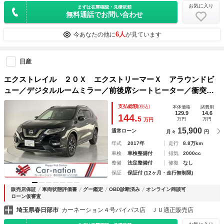
お気に入り
まずは在庫確認・見積依頼
無料通話でお問い合わせ
6人
今あなたの他に
が見ています
日産
エクストレイル ２０Ｘ エクストリーマーＸ アラウンドビ
ュー／デジタルルームミラー／前後席シートヒーター／衝突軽
減ブレーキ／踏み間違い防止／車線逸脱警報／ＬＥＤヘッドラ
支払総額
(税込)
本体価格
諸費用
ンプ／前後ソナー／防水シート／オートバックドア／純正９型
129.9
14.6
144.
5
万円
万円
万円
ナビ／ＥＴＣ
15,900
通常ローン
月々
円
年式
2017年
走行
8.8万km
車検
車検整備付
排気
2000cc
整備
法定整備付
修復
なし
保証
保証付 (12ヶ月・走行無制限)
販売店保証
車両状態評価書
グー鑑定
OBD診断済み
オンライン商談可
ローン仮審査
埼玉県春日部市
カーネーション４号バイパス店 ＪＵ適正販売店