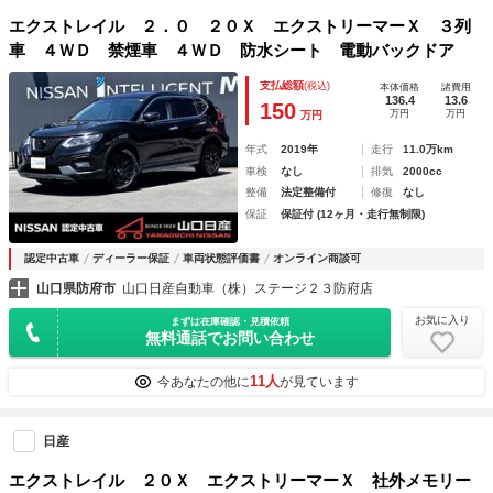
エクストレイル ２．０ ２０Ｘ エクストリーマーＸ ３列
車 ４ＷＤ 禁煙車 ４ＷＤ 防水シート 電動バックドア
支払総額
(税込)
本体価格
諸費用
136.4
13.6
150
万円
万円
万円
年式
2019年
走行
11.0万km
車検
なし
排気
2000cc
整備
法定整備付
修復
なし
保証
保証付 (12ヶ月・走行無制限)
認定中古車
ディーラー保証
車両状態評価書
オンライン商談可
山口県防府市
山口日産自動車（株）ステージ２３防府店
お気に入り
まずは在庫確認・見積依頼
無料通話でお問い合わせ
11人
今あなたの他に
が見ています
日産
エクストレイル ２０Ｘ エクストリーマーＸ 社外メモリー