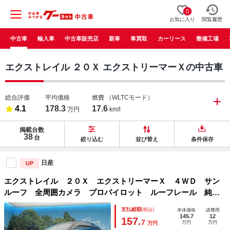
0
お気に入り
閲覧履歴
中古車
輸入車
中古車販売店
新車
車買取
カーリース
整備工場
エクストレイル ２０Ｘ エクストリーマーＸの中古車
総合評価
平均価格
燃費
（WLTCモード）
4.1
178.3
17.6
万円
km/l
掲載台数
38
台
絞り込む
並び替え
条件保存
日産
UP
エクストレイル ２０Ｘ エクストリーマーＸ ４ＷＤ サン
ルーフ 全周囲カメラ プロパイロット ルーフレール 純正
ナビ 電動リアゲート デジタルインナーミラー シートヒー
支払総額
(税込)
本体価格
諸費用
ター レーダークルーズ ＬＥＤヘッドライト 純正１８イ
145.7
12
157.
7
万円
万円
万円
ンチアルミ ＥＴＣ