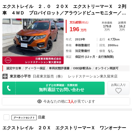
エクストレイル ２．０ ２０Ｘ エクストリーマーＸ ２列
車 ４ＷＤ プロパイロット／アラウンドビューモニター／
アラウンドビュー レーンキープアシスト インテリキー Ｌ
支払総額
(税込)
本体価格
諸費用
ＥＤライト エアバッグ レーダークルーズコントロール オ
179.8
16.2
196
万円
万円
万円
ートバックドア キーレスエントリー ナビＴＶ
年式
2019年
走行
4.7万km
車検
車検整備付
排気
2000cc
整備
法定整備付
修復
なし
保証
保証付 (12ヶ月・走行無制限)
認定中古車
ディーラー保証
車両状態評価書
OBD診断済み
オンライン商談可
東京都小平市
日産東京販売（株） レッドステーション東久留米店
お気に入り
まずは在庫確認・見積依頼
無料通話でお問い合わせ
3人
今あなたの他に
が見ています
日産
グーネットセレクト
エクストレイル ２０Ｘ エクストリーマーＸ ワンオーナー