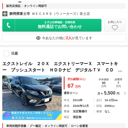
販売店保証
オンライン商談可
静岡県富士市
ＷＥＣＡＲＳ（ウィーカーズ）富士店
お気に入り
まずは在庫確認・見積依頼
無料通話でお問い合わせ
2人
今あなたの他に
が見ています
日産
エクストレイル ２０Ｘ エクストリーマーＸ スマートキ
ー プッシュスタート ＨＤＤナビ デジタルＴＶ ＣＤ Ｄ
ＶＤ バックモニター シートヒーター ＥＴＣ ドライブレ
支払総額
(税込)
本体価格
諸費用
コーダー 純正１７インチＡＷ
60
7
67
万円
万円
万円
5,500
通常ローン
月々
円
年式
2014年
走行
16.4万km
車検
2026年12月
排気
2000cc
整備
法定整備付
修復
なし
保証
保証無
車両状態評価書
グー鑑定
オンライン商談可
ローン仮審査