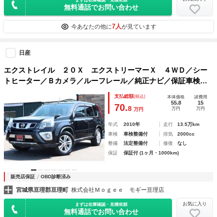
無料通話でお問い合わせ
7人
今あなたの他に
が見ています
日産
エクストレイル ２０Ｘ エクストリーマーＸ ４ＷＤ／シー
トヒーター／Ｂカメラ／ルーフレール／純正ナビ／保証車検整
備付
支払総額
(税込)
本体価格
諸費用
55.8
15
70.
8
万円
万円
万円
年式
2010年
走行
13.5万km
車検
車検整備付
排気
2000cc
整備
法定整備付
修復
なし
保証
保証付 (1ヶ月・1000km)
販売店保証
OBD診断済み
宮城県亘理郡亘理町
株式会社Ｍｏｇｅｅ モギー亘理店
お気に入り
まずは在庫確認・見積依頼
無料通話でお問い合わせ