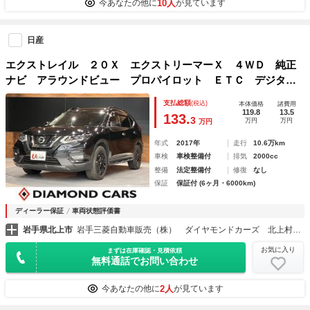
10人
今あなたの他に
が見ています
日産
エクストレイル ２０Ｘ エクストリーマーＸ ４ＷＤ 純正
ナビ アラウンドビュー プロパイロット ＥＴＣ デジタル
ルームミラー パーキングアシスト パーキングソナー ルー
支払総額
(税込)
本体価格
諸費用
フレール ヒルディセントコントロール ＬＥＤヘッドライ
119.8
13.5
133.
3
万円
万円
万円
ト 当社下取
年式
2017年
走行
10.6万km
車検
車検整備付
排気
2000cc
整備
法定整備付
修復
なし
保証
保証付 (6ヶ月・6000km)
ディーラー保証
車両状態評価書
岩手県北上市
岩手三菱自動車販売（株） ダイヤモンドカーズ 北上村崎野
お気に入り
まずは在庫確認・見積依頼
無料通話でお問い合わせ
2人
今あなたの他に
が見ています