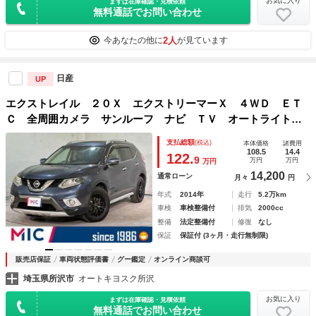
お気に入り
まずは在庫確認・見積依頼
無料通話でお問い合わせ
2人
今あなたの他に
が見ています
日産
UP
エクストレイル ２０Ｘ エクストリーマーＸ ４ＷＤ ＥＴ
Ｃ 全周囲カメラ サンルーフ ナビ ＴＶ オートライト
アルミホイール スマートキー アイドリングストップ 電動
支払総額
(税込)
本体価格
諸費用
格納ミラー シートヒーター ＣＶＴ 衝突安全ボディ ＡＢ
108.5
14.4
122.
9
万円
万円
万円
Ｓ パワーウインドウ
14,200
通常ローン
月々
円
年式
2014年
走行
5.2万km
車検
車検整備付
排気
2000cc
整備
法定整備付
修復
なし
保証
保証付 (3ヶ月・走行無制限)
販売店保証
車両状態評価書
グー鑑定
オンライン商談可
埼玉県所沢市
オートキヨスク所沢
お気に入り
まずは在庫確認・見積依頼
無料通話でお問い合わせ