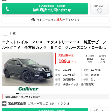
お気に入り
まずは在庫確認・見積依頼
無料通話でお問い合わせ
9人
今あなたの他に
が見ています
日産
エクストレイル ２０Ｘ エクストリーマーＸ 純正ナビ フ
ルセグＴＶ 全方位カメラ ＥＴＣ クルーズコントロール
衝突被害軽減システム アイドリングストップ レーンキープ
支払総額
(税込)
本体価格
諸費用
アシスト ダウンヒルアシスト ＬＥＤヘッドライト オート
183.5
6.3
189.
8
万円
万円
万円
ライト
年式
2018年
走行
3.6万km
車検
2027年1月
排気
2000cc
整備
法定整備付
修復
なし
保証
保証付 (3ヶ月・走行無制限)
販売店保証
オンライン商談可
富山県富山市
ガリバー富山店（株）ＩＤＯＭ
お気に入り
まずは在庫確認・見積依頼