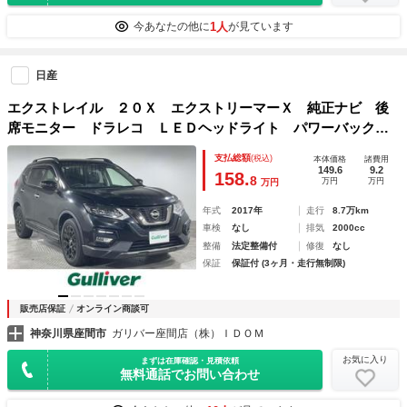
1人
今あなたの他に
が見ています
日産
エクストレイル ２０Ｘ エクストリーマーＸ 純正ナビ 後
席モニター ドラレコ ＬＥＤヘッドライト パワーバックド
ア
支払総額
(税込)
本体価格
諸費用
149.6
9.2
158.
8
万円
万円
万円
年式
2017年
走行
8.7万km
車検
なし
排気
2000cc
整備
法定整備付
修復
なし
保証
保証付 (3ヶ月・走行無制限)
販売店保証
オンライン商談可
神奈川県座間市
ガリバー座間店（株）ＩＤＯＭ
お気に入り
まずは在庫確認・見積依頼
無料通話でお問い合わせ