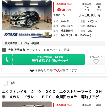
サ）（ダウンヒルアシスト）（スマートキー）（シートヒータ
支払総額
(税込)
本体価格
諸費用
ー）（ＥＴＣ）（純正フリップダウン）（Ｂｌｕｅｔｏｏｔ
78.9
11
89.
9
万円
万円
万円
ｈ）（純正１７インチＡＷ）
10,300
通常ローン
月々
円
年式
2014年
走行
9.8万km
車検
2027年3月
排気
2000cc
整備
法定整備付
修復
なし
保証
保証付 (12ヶ月・10000km)
販売店保証
オンライン商談可
大阪府摂津市
ケーテイク ＳＵＶパーク 摂津
お気に入り
まずは在庫確認・見積依頼
無料通話でお問い合わせ
5人
今あなたの他に
が見ています
日産
エクストレイル ２．０ ２０Ｘ エクストリーマーＸ ２列
車 ４ＷＤ ドラレコ ＥＴＣ 全周囲カメラ 電動リアゲー
ト アラウンドビュー レーンキープアシスト 記録簿付き
支払総額
(税込)
本体価格
諸費用