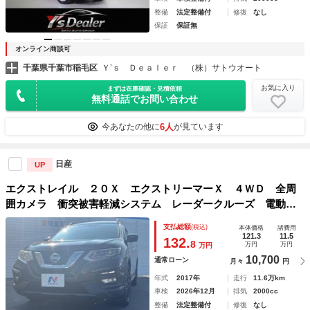
整備
法定整備付
修復
なし
保証
保証無
オンライン商談可
千葉県千葉市稲毛区
Ｙ’ｓ Ｄｅａｌｅｒ （株）サトウオート
お気に入り
まずは在庫確認・見積依頼
無料通話でお問い合わせ
6人
今あなたの他に
が見ています
日産
UP
エクストレイル ２０Ｘ エクストリーマーＸ ４ＷＤ 全周
囲カメラ 衝突被害軽減システム レーダークルーズ 電動リ
アゲート レザー調シート 全席シートヒーター ドラレコ
支払総額
(税込)
本体価格
諸費用
コーナーセンサー スマートキー ＬＥＤヘッド ビルトイン
121.3
11.5
132.
8
万円
万円
万円
ＥＴＣ
10,700
通常ローン
月々
円
年式
2017年
走行
11.6万km
車検
2026年12月
排気
2000cc
整備
法定整備付
修復
なし