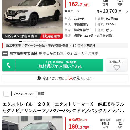
インテリキー ＬＥＤライト エアバッグ 寒冷地仕様 盗難
148
14.7
162.
7
万円
万円
万円
防止 キーレスエントリー オートエアコン
23,700
通常ローン
月々
円
年式
2019年
走行
9.8万km
車検
車検整備付
排気
2000cc
整備
法定整備付
修復
なし
保証
保証付 (12ヶ月・走行無制限)
認定中古車
ディーラー保証
車両状態評価書
オンライン商談可
熊本県熊本市西区
熊本日産自動車（株）ユーカーズ熊本
お気に入り
まずは在庫確認・見積依頼
無料通話でお問い合わせ
1人
今あなたの他に
が見ています
日産
グーネットセレクト
エクストレイル ２０Ｘ エクストリーマーＸ 純正８型フル
セグナビ／サンルーフ／パワーバックドア／バックカメラ／ド
ライブレコーダー／ＬＥＤヘッドライト／ＥＴＣ／切替４ＷＤ
支払総額
(税込)
本体価格
諸費用
158.3
11
169.
3
万円
万円
万円