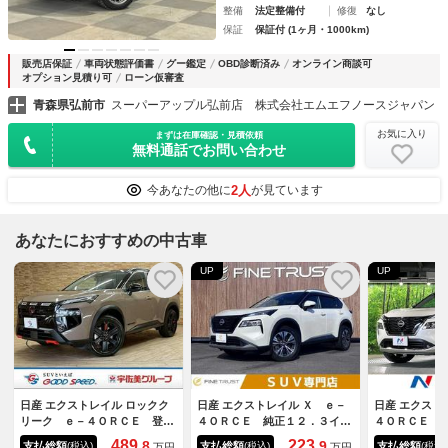
整備
法定整備付
修復
なし
保証
保証付 (1ヶ月・1000km)
販売店保証
車両状態評価書
グー鑑定
OBD診断済み
オンライン商談可
オプション見積り可
ローン仮審査
青森県弘前市
スーパーアップル弘前店 株式会社エムエフノースジャパン
お気に入り
まずは在庫確認・見積依頼
無料通話でお問い合わせ
2人
今あなたの他に
が見ています
あなたにおすすめの中古車
UP
UP
日産 エクストレイル ロックク
日産 エクストレイル Ｘ ｅ－
日産 エクスト
リーク ｅ－４ＯＲＣＥ 登録
４ＯＲＣＥ 純正１２．３イン
４ＯＲＣＥ 
済未使用車／特別仕様車／Ａｐ
チナビ アラウンドビューモニ
型ナビ 全周
489.
223.
8
9
支払総額
支払総額
支払総額
(税込)
(税込)
(税込)
万円
万円