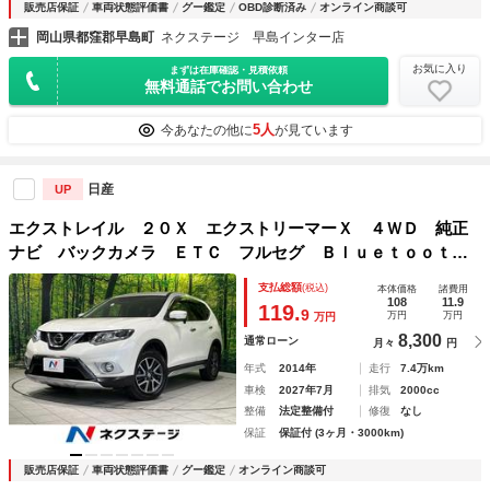
販売店保証
車両状態評価書
グー鑑定
OBD診断済み
オンライン商談可
岡山県都窪郡早島町
ネクステージ 早島インター店
お気に入り
まずは在庫確認・見積依頼
無料通話でお問い合わせ
5人
今あなたの他に
が見ています
日産
UP
エクストレイル ２０Ｘ エクストリーマーＸ ４ＷＤ 純正
ナビ バックカメラ ＥＴＣ フルセグ Ｂｌｕｅｔｏｏｔ
ｈ ＬＥＤヘッド デュアルオートエアコン オートライト
支払総額
(税込)
本体価格
諸費用
スマートキー プッシュスタート アイドリングストップ 横
108
11.9
119.
9
万円
万円
万円
滑り防止装置
8,300
通常ローン
月々
円
年式
2014年
走行
7.4万km
車検
2027年7月
排気
2000cc
整備
法定整備付
修復
なし
保証
保証付 (3ヶ月・3000km)
販売店保証
車両状態評価書
グー鑑定
オンライン商談可