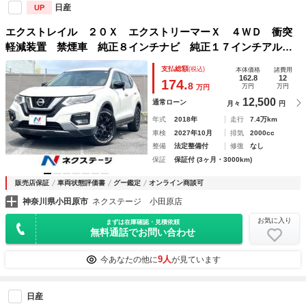
日産
UP
エクストレイル ２０Ｘ エクストリーマーＸ ４ＷＤ 衝突
軽減装置 禁煙車 純正８インチナビ 純正１７インチアルミ
ホイール バックカメラ ＥＴＣ Ｂｌｕｅｔｏｏｔｈ フル
支払総額
(税込)
本体価格
諸費用
セグ ドライブレコーダー 合皮シート ＬＥＤヘッドライ
162.8
12
174.
8
万円
万円
万円
ト クリアランスソナー
12,500
通常ローン
月々
円
年式
2018年
走行
7.4万km
車検
2027年10月
排気
2000cc
整備
法定整備付
修復
なし
保証
保証付 (3ヶ月・3000km)
販売店保証
車両状態評価書
グー鑑定
オンライン商談可
神奈川県小田原市
ネクステージ 小田原店
お気に入り
まずは在庫確認・見積依頼
無料通話でお問い合わせ
9人
今あなたの他に
が見ています
日産