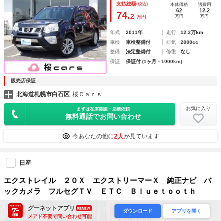
支払総額
(税込)
本体価格
諸費用
イール タイミングチェーン スマートキー ＥＴＣ ナビ
62
12.2
74.
2
万円
万円
万円
バックカメラ
年式
2011年
走行
12.2万km
車検
車検整備付
排気
2000cc
整備
法定整備付
修復
なし
保証
保証付 (1ヶ月・1000km)
販売店保証
北海道札幌市白石区
桜Ｃａｒｓ
お気に入り
まずは在庫確認・見積依頼
無料通話でお問い合わせ
2人
今あなたの他に
が見ています
日産
エクストレイル ２０Ｘ エクストリーマーＸ 純正ナビ バ
ックカメラ フルセグＴＶ ＥＴＣ Ｂｌｕｅｔｏｏｔｈ
グーネットアプリ
支払総額
(税込)
本体価格
諸費用
RENEW
ダウンロード
アプリを開く
168.4
10.7
メアド不要で問い合わせ可能
179.
1
万円
万円
万円