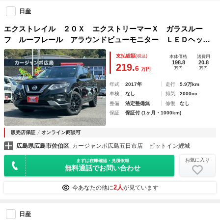
日産
エクストレイル ２０Ｘ エクストリーマーＸ ガラスルー
フ ルーフレール アラウンドビューモニター ＬＥＤヘッド
ライト 純正１８インチアルミ インテリジェンスミラー フ
支払総額
(税込)
本体価格
諸費用
ルセグ ７人乗り パワーバックドア
198.8
20.8
219.
6
万円
万円
万円
年式
2017年
走行
5.9万km
車検
なし
排気
2000cc
整備
法定整備無
修復
なし
保証
保証付 (1ヶ月・1000km)
販売店保証
オンライン商談可
広島県広島市佐伯区
カージャンボ広島五日市店 ピットイン鯉城
お気に入り
まずは在庫確認・見積依頼
無料通話でお問い合わせ
2人
今あなたの他に
が見ています
日産