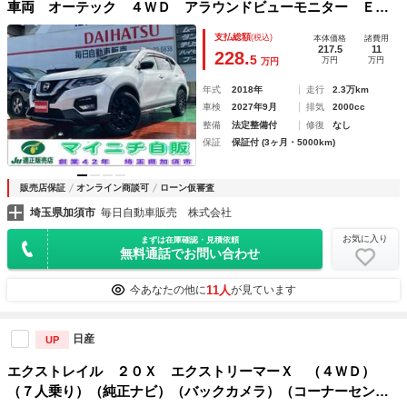
車両 オーテック ４ＷＤ アラウンドビューモニター ＥＴ
Ｃ プロパイロット ＬＥＤライト 前後クリアランスソナ
支払総額
(税込)
本体価格
諸費用
ー フルセグＴＶ Ｂｌｕｅｔｏｏｔｈオーディオ
217.5
11
228.
5
万円
万円
万円
年式
2018年
走行
2.3万km
車検
2027年9月
排気
2000cc
整備
法定整備付
修復
なし
保証
保証付 (3ヶ月・5000km)
販売店保証
オンライン商談可
ローン仮審査
埼玉県加須市
毎日自動車販売 株式会社
お気に入り
まずは在庫確認・見積依頼
無料通話でお問い合わせ
11人
今あなたの他に
が見ています
日産
UP
エクストレイル ２０Ｘ エクストリーマーＸ （４ＷＤ）
（７人乗り）（純正ナビ）（バックカメラ）（コーナーセン