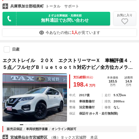
兵庫県加古郡稲美町
トータル サポート
お気に入り
まずは在庫確認・見積依頼
無料通話でお問い合わせ
1人
今あなたの他に
が見ています
日産
エクストレイル ２０Ｘ エクストリーマーＸ 車輛評価４．
５点／フルセグＢｌｕｅｔｏｏｔｈ対応ナビ／全方位カメラ／
衝突軽減ブレーキ／パワーバックドア／切替４ＷＤ／ルーフレ
支払総額
(税込)
本体価格
諸費用
ール／デジタルインナーミラー／ＥＴＣ／ＬＥＤヘッドライト
183.5
14.9
198.
4
万円
万円
万円
年式
2017後
走行
5.5万km
車検
車検整備付
排気
2000cc
整備
法定整備付
修復
なし
保証
保証付 (6ヶ月・走行無制限)
販売店保証
車両状態評価書
オンライン商談可
宮城県仙台市宮城野区
（株）タックス宮城野 本店