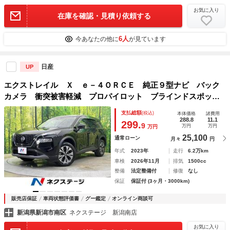
お気に入り
在庫を確認・見積り依頼する
6人
今あなたの他に
が見ています
日産
UP
エクストレイル Ｘ ｅ－４ＯＲＣＥ 純正９型ナビ バック
カメラ 衝突被害軽減 プロパイロット ブラインドスポット
モニター 禁煙 パワーシート コーナーセンサー 全席シー
支払総額
(税込)
本体価格
諸費用
トヒーター ＥＴＣ 純正１８インチＡＷ Ｂｌｕｅｔｏｏｔ
288.8
11.1
299.
9
万円
万円
万円
ｈ フルセグ
25,100
通常ローン
月々
円
年式
2023年
走行
6.2万km
車検
2026年11月
排気
1500cc
整備
法定整備付
修復
なし
保証
保証付 (3ヶ月・3000km)
販売店保証
車両状態評価書
グー鑑定
オンライン商談可
新潟県新潟市南区
ネクステージ 新潟南店
お気に入り