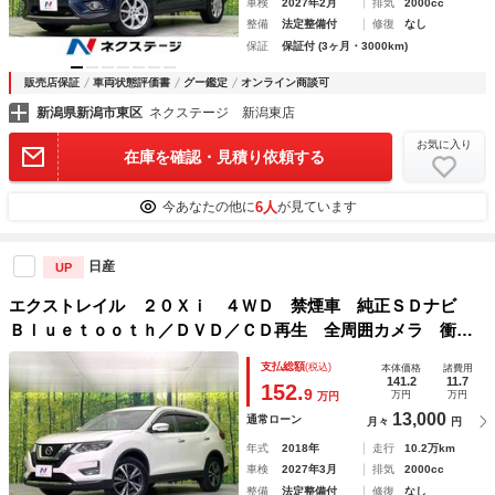
車検
2027年2月
排気
2000cc
整備
法定整備付
修復
なし
保証
保証付 (3ヶ月・3000km)
販売店保証
車両状態評価書
グー鑑定
オンライン商談可
新潟県新潟市東区
ネクステージ 新潟東店
お気に入り
在庫を確認・見積り依頼する
6人
今あなたの他に
が見ています
日産
UP
エクストレイル ２０Ｘｉ ４ＷＤ 禁煙車 純正ＳＤナビ
Ｂｌｕｅｔｏｏｔｈ／ＤＶＤ／ＣＤ再生 全周囲カメラ 衝突
軽減装置 クリアランスソナー 電動リアゲート オートハイ
支払総額
(税込)
本体価格
諸費用
ビーム ＬＥＤヘッド／フォグ 純正１８インチアルミ
141.2
11.7
152.
9
万円
万円
万円
13,000
通常ローン
月々
円
年式
2018年
走行
10.2万km
車検
2027年3月
排気
2000cc
整備
法定整備付
修復
なし