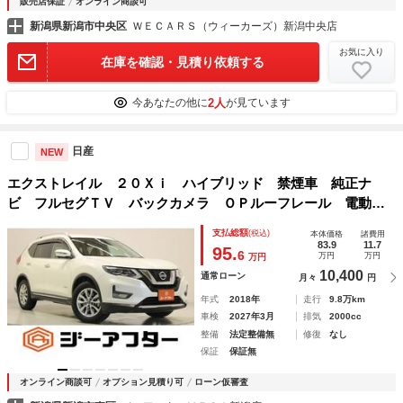
販売店保証
オンライン商談可
新潟県新潟市中央区
ＷＥＣＡＲＳ（ウィーカーズ）新潟中央店
お気に入り
在庫を確認・見積り依頼する
2人
今あなたの他に
が見ています
日産
NEW
エクストレイル ２０Ｘｉ ハイブリッド 禁煙車 純正ナ
ビ フルセグＴＶ バックカメラ ＯＰルーフレール 電動リ
アゲート 衝突被害軽減ブレーキ Ｂｌｕｅｔｏｏｔｈ接続
支払総額
(税込)
本体価格
諸費用
クリアランスソナー ＬＥＤヘッドライト オートライト 電
83.9
11.7
95.
6
万円
万円
万円
動格納ミラー
10,400
通常ローン
月々
円
年式
2018年
走行
9.8万km
車検
2027年3月
排気
2000cc
整備
法定整備無
修復
なし
保証
保証無
オンライン商談可
オプション見積り可
ローン仮審査