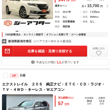
8
万円
万円
万円
ロール ダブルエアコン アイドリングストップ
15,700
通常ローン
月々
円
年式
2017年
走行
7.9万km
車検
なし
排気
2000cc
整備
法定整備無
修復
なし
保証
保証無
OBD診断済み
オンライン商談可
オプション見積り可
ローン仮審査
新潟県新潟市東区
ジーアフターＭＥＧＡ新潟店
お気に入り
在庫を確認・見積り依頼する
1人
今あなたの他に
が見ています
日産
UP
エクストレイル ２０Ｓ 純正ナビ・ＥＴＣ・ＣＤ・ラジオ・
ＴＶ・４ＷＤ・キーレス・Ｗエアコン
支払総額
(税込)
本体価格
諸費用
39.8
17.2
57
万円
万円
万円