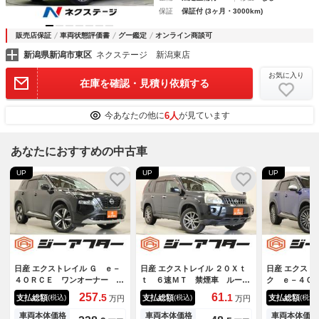
保証
保証付 (3ヶ月・3000km)
販売店保証
車両状態評価書
グー鑑定
オンライン商談可
新潟県新潟市東区
ネクステージ 新潟東店
お気に入り
在庫を確認・見積り依頼する
6人
今あなたの他に
が見ています
あなたにおすすめの中古車
UP
UP
UP
日産 エクストレイル Ｇ ｅ－
日産 エクストレイル ２０Ｘｔ
日産 エクスト
４ＯＲＣＥ ワンオーナー 禁
ｔ ６速ＭＴ 禁煙車 ルール
ク ｅ－４Ｏ
煙車 純正１２．３インチナ
レール 全席シートヒーター
スドパッケー
257.
61.
5
1
支払総額
支払総額
支払総額
(税込)
(税込)
(税込)
万円
万円
ビ 全周囲カメラ フルセグＴ
オートクルーズコントロール
１２．３イン
Ｖ レーダークルーズコントロ
オートライト 電動格納ミラ
ＴＶ 全周囲
車両本体価格
車両本体価格
車両本体価格