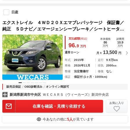
日産
エクストレイル ４ＷＤ２０Ｘエマブレパッケージ 保証書／
純正 ＳＤナビ／エマージェンシーブレーキ／シートヒータ
ー 前席／アラウンドビューモニター／車線逸脱防止支援シス
支払総額
(税込)
本体価格
諸費用
テム／シート 合皮／ドライブレコーダー ３６０°／ヘッドラ
86
10.9
96.
9
万円
万円
万円
ンプ ＬＥＤ
13,500
通常ローン
月々
円
年式
2015年
走行
9.9万km
車検
2026年11月
排気
2000cc
整備
法定整備付
修復
なし
保証
保証付 (1ヶ月・1000km)
販売店保証
OBD診断済み
オンライン商談可
新潟県新潟市中央区
ＷＥＣＡＲＳ（ウィーカーズ）新潟中央店
お気に入り
在庫を確認・見積り依頼する
5人
今あなたの他に
が見ています