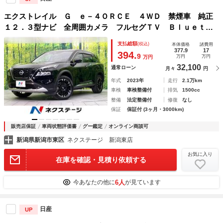
エクストレイル Ｇ ｅ－４ＯＲＣＥ ４ＷＤ 禁煙車 純正
１２．３型ナビ 全周囲カメラ フルセグＴＶ Ｂｌｕｅｔｏ
ｏｔｈ接続 衝突軽減装置 プロパイロット ＬＥＤヘッドラ
支払総額
(税込)
本体価格
諸費用
イト シーケンシャルターンランプ オートエアコン パワー
377.9
17
394.
9
万円
万円
万円
バックドア
32,100
通常ローン
月々
円
年式
2023年
走行
2.1万km
車検
車検整備付
排気
1500cc
整備
法定整備付
修復
なし
保証
保証付 (3ヶ月・3000km)
販売店保証
車両状態評価書
グー鑑定
オンライン商談可
新潟県新潟市東区
ネクステージ 新潟東店
お気に入り
在庫を確認・見積り依頼する
6人
今あなたの他に
が見ています
日産
UP