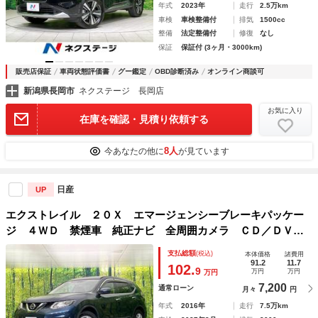
年式
2023年
走行
2.5万km
車検
車検整備付
排気
1500cc
整備
法定整備付
修復
なし
保証
保証付 (3ヶ月・3000km)
販売店保証
車両状態評価書
グー鑑定
OBD診断済み
オンライン商談可
新潟県長岡市
ネクステージ 長岡店
お気に入り
在庫を確認・見積り依頼する
8人
今あなたの他に
が見ています
日産
UP
エクストレイル ２０Ｘ エマージェンシーブレーキパッケー
ジ ４ＷＤ 禁煙車 純正ナビ 全周囲カメラ ＣＤ／ＤＶＤ
／フルセグ Ｂｌｕｅｔｏｏｔｈ接続 衝突軽減装置 クルー
支払総額
(税込)
本体価格
諸費用
ズコントロール ＬＥＤヘッドライト オートエアコン 前席
91.2
11.7
102.
9
万円
万円
万円
シートヒーター 革巻きステアリング
7,200
通常ローン
月々
円
年式
2016年
走行
7.5万km