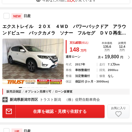
11人
今あなたの他に
が見ています
日産
NEW
エクストレイル ２０Ｘ ４ＷＤ パワーバックドア アラウ
ンドビュー バックカメラ ソナー フルセグ ＤＶＤ再生
ＢＴオーディオ 純正ナビ ＬＥＤヘッド フォグ オートラ
支払総額
(税込)
本体価格
諸費用
イト ＥＴＣ インテリキー２個 スペアタイヤ
135.6
12.4
148
万円
万円
万円
19,800
通常ローン
月々
円
年式
2017年
走行
7.1万km
車検
車検整備付
排気
2000cc
整備
法定整備付
修復
なし
保証
保証付 (3ヶ月・3000km)
販売店保証
オプション見積り可
ローン仮審査
新潟県新潟市西区
トラスト新潟 （株）佐野自動車商会
お気に入り
在庫を確認・見積り依頼する
日産
UP