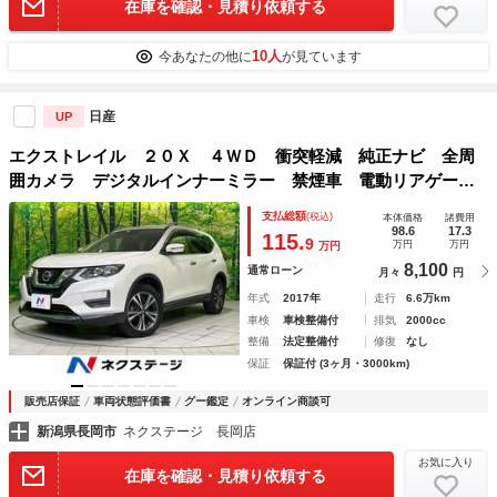
在庫を確認・見積り依頼する
10人
今あなたの他に
が見ています
日産
UP
エクストレイル ２０Ｘ ４ＷＤ 衝突軽減 純正ナビ 全周
囲カメラ デジタルインナーミラー 禁煙車 電動リアゲー
ト ＥＴＣ クルコン デュアルオートエアコン フルセグ
支払総額
(税込)
本体価格
諸費用
ＣＤ再生 ＵＳＢ端子 アイドリングストップ
98.6
17.3
115.
9
万円
万円
万円
8,100
通常ローン
月々
円
年式
2017年
走行
6.6万km
車検
車検整備付
排気
2000cc
整備
法定整備付
修復
なし
保証
保証付 (3ヶ月・3000km)
販売店保証
車両状態評価書
グー鑑定
オンライン商談可
新潟県長岡市
ネクステージ 長岡店
お気に入り
在庫を確認・見積り依頼する