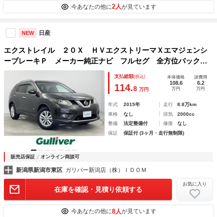
2人
今あなたの他に
が見ています
日産
NEW
エクストレイル ２０Ｘ ＨＶエクストリーマＸエマジェンシ
ーブレーキＰ メーカー純正ナビ フルセグ 全方位バックカ
メラ 前方ドライブレコーダー ステアリングリモコン 革巻
支払総額
(税込)
本体価格
諸費用
きステアリング ダウンヒルアシストコントロール ２ＷＤ／
108.6
6.2
114.
8
万円
万円
万円
４ＷＤ切り替え機能 ＥＴＣ フォグランプ
年式
2015年
走行
8.8万km
車検
なし
排気
2000cc
整備
法定整備付
修復
なし
保証
保証付 (3ヶ月・走行無制限)
販売店保証
オンライン商談可
新潟県新潟市東区
ガリバー新潟店（株）ＩＤＯＭ
お気に入り
在庫を確認・見積り依頼する
8人
今あなたの他に
が見ています