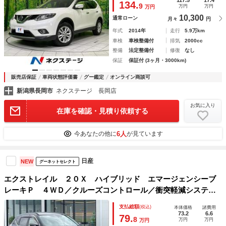
117.5
17.4
134.
9
万円
万円
万円
10,300
通常ローン
月々
円
年式
2014年
走行
5.9万km
車検
車検整備付
排気
2000cc
整備
法定整備付
修復
なし
保証
保証付 (3ヶ月・3000km)
販売店保証
車両状態評価書
グー鑑定
オンライン商談可
新潟県長岡市
ネクステージ 長岡店
お気に入り
在庫を確認・見積り依頼する
6人
今あなたの他に
が見ています
日産
NEW
グーネットセレクト
エクストレイル ２０Ｘ ハイブリッド エマージェンシーブ
レーキＰ ４ＷＤ／クルーズコントロール／衝突軽減システム
／レーンキープアシスト／純正ＳＤナビ／アラウンドビューモ
支払総額
(税込)
本体価格
諸費用
ニター／パワーバックドア／ハーフレザーシート／シートヒー
73.2
6.6
79.
8
万円
万円
万円
ター／ビルトインＥＴＣ／ドライブレコーダー