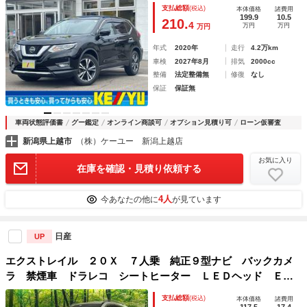
ナビ／地デジ／ＢＴ接続／全方位カメラ】【ヒーター付レザー
支払総額
(税込)
本体価格
諸費用
シート】【追従クルコン】【デジタルインナーミラー】【コー
199.9
10.5
210.
4
万円
万円
万円
ナーセンサー】【ＬＥＤオートライト】電動リアゲート
年式
2020年
走行
4.2万km
車検
2027年8月
排気
2000cc
整備
法定整備無
修復
なし
保証
保証無
車両状態評価書
グー鑑定
オンライン商談可
オプション見積り可
ローン仮審査
新潟県上越市
（株）ケーユー 新潟上越店
お気に入り
在庫を確認・見積り依頼する
4人
今あなたの他に
が見ています
日産
UP
エクストレイル ２０Ｘ ７人乗 純正９型ナビ バックカメ
ラ 禁煙車 ドラレコ シートヒーター ＬＥＤヘッド ＥＴ
Ｃ オートライト デュアルオートエアコン Ｂｌｕｅｔｏｏ
支払総額
(税込)
本体価格
諸費用
ｔｈ接続 ＣＤ再生 アイドリングストップ