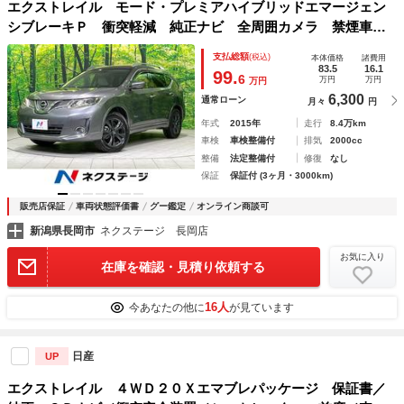
エクストレイル モード・プレミアハイブリッドエマージェン
シブレーキＰ 衝突軽減 純正ナビ 全周囲カメラ 禁煙車
電動リアゲート シートヒーター ＬＥＤヘッド ＥＴＣ ク
支払総額
(税込)
本体価格
諸費用
ルコン オートライト デュアルオートエアコン ＣＤ／ＤＶ
83.5
16.1
99.
6
万円
万円
万円
Ｄ再生 スマートキー 盗難防止装置
6,300
通常ローン
月々
円
年式
2015年
走行
8.4万km
車検
車検整備付
排気
2000cc
整備
法定整備付
修復
なし
保証
保証付 (3ヶ月・3000km)
販売店保証
車両状態評価書
グー鑑定
オンライン商談可
新潟県長岡市
ネクステージ 長岡店
お気に入り
在庫を確認・見積り依頼する
16人
今あなたの他に
が見ています
日産
UP
エクストレイル ４ＷＤ２０Ｘエマブレパッケージ 保証書／