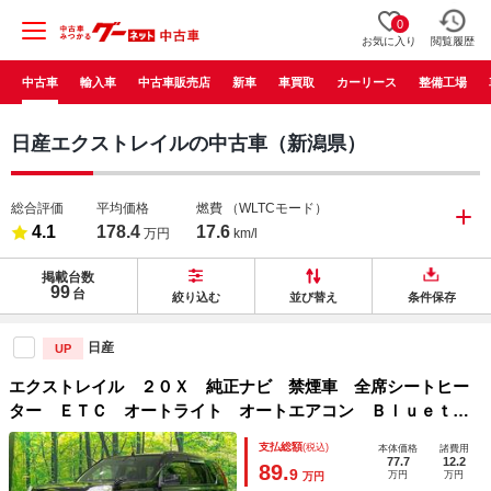
0
お気に入り
閲覧履歴
中古車
輸入車
中古車販売店
新車
車買取
カーリース
整備工場
日産エクストレイルの中古車（新潟県）
総合評価
平均価格
燃費
（WLTCモード）
4.1
178.4
17.6
万円
km/l
掲載台数
99
台
絞り込む
並び替え
条件保存
日産
UP
エクストレイル ２０Ｘ 純正ナビ 禁煙車 全席シートヒー
ター ＥＴＣ オートライト オートエアコン Ｂｌｕｅｔｏ
ｏｔｈ接続 ＣＤ再生 バックカメラ スマートキー 盗難防
支払総額
(税込)
本体価格
諸費用
止装置 電動格納ミラー 横滑り防止装置
77.7
12.2
89.
9
万円
万円
万円