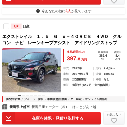
4人
今あなたの他に
が見ています
日産
UP
エクストレイル １．５ Ｇ ｅ－４ＯＲＣＥ ４ＷＤ クル
コン ナビ レーンキープアシスト アイドリングストップ
アルミホイール ＥＴＣ バックカメラ ４ＷＤ オートエア
支払総額
(税込)
本体価格
諸費用
コン ＰＳ サイドカメラ メモリーナビ 寒冷地仕様 盗難
389.4
8.4
397.
8
万円
万円
万円
防止システム エアＢ ＰＷ
年式
2022年
走行
2.4万km
車検
2027年10月
排気
1500cc
整備
法定整備付
修復
なし
保証
保証付 (12ヶ月・走行無制限)
認定中古車
ディーラー保証
車両状態評価書
グー鑑定
オンライン商談可
新潟県上越市
新潟日産モーター（株） は～とぴあ上越
お気に入り
在庫を確認・見積り依頼する