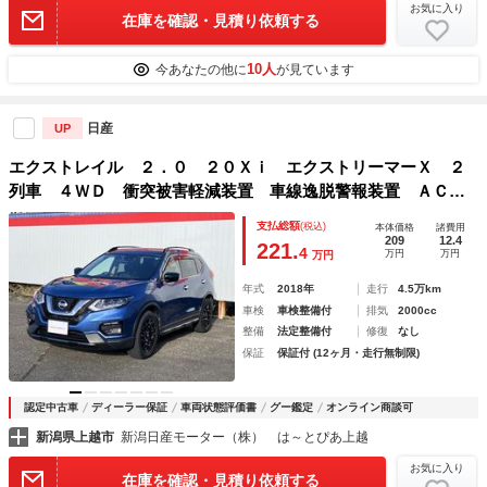
お気に入り
在庫を確認・見積り依頼する
10人
今あなたの他に
が見ています
日産
UP
エクストレイル ２．０ ２０Ｘｉ エクストリーマーＸ ２
列車 ４ＷＤ 衝突被害軽減装置 車線逸脱警報装置 ＡＣ
Ｃ イモビライザー スマートキ－ メモリーナビ ＥＴＣ
支払総額
(税込)
本体価格
諸費用
付 バックカメラ アイドリングストップ アルミホイール
209
12.4
221.
4
万円
万円
万円
パノラミックビューモニター フルタイム４ＷＤ
年式
2018年
走行
4.5万km
車検
車検整備付
排気
2000cc
整備
法定整備付
修復
なし
保証
保証付 (12ヶ月・走行無制限)
認定中古車
ディーラー保証
車両状態評価書
グー鑑定
オンライン商談可
新潟県上越市
新潟日産モーター（株） は～とぴあ上越
お気に入り
在庫を確認・見積り依頼する