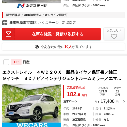
保証
保証付 (3ヶ月・3000km)
販売店保証
OBD診断済み
オンライン商談可
新潟県新潟市南区
ネクステージ 新潟南店
お気に入り
在庫を確認・見積り依頼する
10人
今あなたの他に
が見ています
日産
UP
エクストレイル ４ＷＤ２０Ｘ 新品タイヤ／保証書／純正
９インチ ＳＤナビ／インテリジェントルームミラー／エマー
ジェンシーブレーキ／車線逸脱防止支援システム／シート 合
支払総額
(税込)
本体価格
諸費用
皮／ヘッドランプ ＬＥＤ／Ｂｌｕｅｔｏｏｔｈ接続／ＥＴＣ
171.9
11
182.
9
万円
万円
万円
17,400
通常ローン
月々
円
年式
2018年
走行
6.1万km
車検
2027年2月
排気
2000cc
整備
法定整備付
修復
なし
保証
保証付 (1ヶ月・1000km)