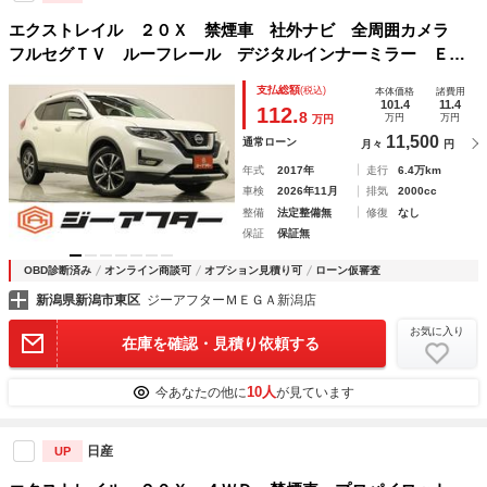
エクストレイル ２０Ｘ 禁煙車 社外ナビ 全周囲カメラ
フルセグＴＶ ルーフレール デジタルインナーミラー ＥＴ
Ｃ ＬＥＤヘッドライト 電動リアゲート フォグライト オ
支払総額
(税込)
本体価格
諸費用
ートライト Ｂｌｕｅｔｏｏｔｈ接続 障害物センサー
101.4
11.4
112.
8
万円
万円
万円
11,500
通常ローン
月々
円
年式
2017年
走行
6.4万km
車検
2026年11月
排気
2000cc
整備
法定整備無
修復
なし
保証
保証無
OBD診断済み
オンライン商談可
オプション見積り可
ローン仮審査
新潟県新潟市東区
ジーアフターＭＥＧＡ新潟店
お気に入り
在庫を確認・見積り依頼する
10人
今あなたの他に
が見ています
日産
UP