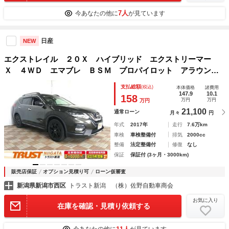
7人
今あなたの他に
が見ています
日産
NEW
エクストレイル ２０Ｘ ハイブリッド エクストリーマー
Ｘ ４ＷＤ エマブレ ＢＳＭ プロパイロット アラウンド
ビュー フルセグ ＤＶＤ再生 ＢＴオーディオ ブルーレ
支払総額
(税込)
本体価格
諸費用
イ ＬＥＤヘッド ＥＴＣ 電動パーキング オートホール
147.9
10.1
158
万円
万円
万円
ド インテリキー２個 パワーバックドア
21,100
通常ローン
月々
円
年式
2017年
走行
7.6万km
車検
車検整備付
排気
2000cc
整備
法定整備付
修復
なし
保証
保証付 (3ヶ月・3000km)
販売店保証
オプション見積り可
ローン仮審査
新潟県新潟市西区
トラスト新潟 （株）佐野自動車商会
お気に入り
在庫を確認・見積り依頼する