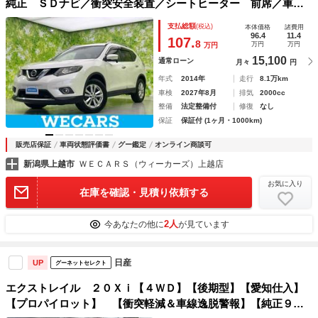
純正 ＳＤナビ／衝突安全装置／シートヒーター 前席／車線
逸脱防止支援システム／シート 合皮／ヘッドランプ ＬＥＤ
支払総額
(税込)
本体価格
諸費用
／Ｂｌｕｅｔｏｏｔｈ接続／ＥＴＣ／ＥＢＤ付ＡＢＳ／横滑り
96.4
11.4
107.
8
万円
万円
万円
防止装置
15,100
通常ローン
月々
円
年式
2014年
走行
8.1万km
車検
2027年8月
排気
2000cc
整備
法定整備付
修復
なし
保証
保証付 (1ヶ月・1000km)
販売店保証
車両状態評価書
グー鑑定
オンライン商談可
新潟県上越市
ＷＥＣＡＲＳ（ウィーカーズ）上越店
お気に入り
在庫を確認・見積り依頼する
2人
今あなたの他に
が見ています
日産
UP
グーネットセレクト
エクストレイル ２０Ｘｉ【４ＷＤ】【後期型】【愛知仕入】
【プロパイロット】 【衝突軽減＆車線逸脱警報】【純正９型