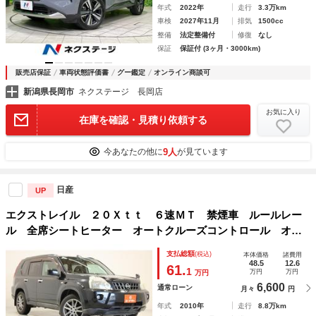
年式
2022年
走行
3.3万km
車検
2027年11月
排気
1500cc
整備
法定整備付
修復
なし
保証
保証付 (3ヶ月・3000km)
販売店保証
車両状態評価書
グー鑑定
オンライン商談可
新潟県長岡市
ネクステージ 長岡店
お気に入り
在庫を確認・見積り依頼する
9人
今あなたの他に
が見ています
日産
UP
エクストレイル ２０Ｘｔｔ ６速ＭＴ 禁煙車 ルールレー
ル 全席シートヒーター オートクルーズコントロール オー
トライト 電動格納ミラー ＣＤ再生 衝突安全ボディ 社外
支払総額
(税込)
本体価格
諸費用
１７インチアルミホイール ＳＰＳエアバッグ ブレーキＬＳ
48.5
12.6
61.
1
万円
万円
万円
Ｄ
6,600
通常ローン
月々
円
年式
2010年
走行
8.8万km