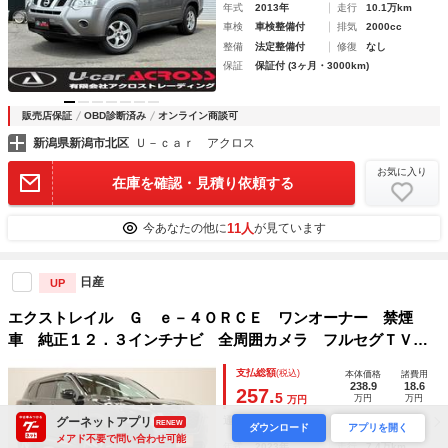
年式
2013年
走行
10.1万km
車検
車検整備付
排気
2000cc
整備
法定整備付
修復
なし
保証
保証付 (3ヶ月・3000km)
販売店保証
OBD診断済み
オンライン商談可
新潟県新潟市北区
Ｕ－ｃａｒ アクロス
お気に入り
在庫を確認・見積り依頼する
11人
今あなたの他に
が見ています
日産
UP
エクストレイル Ｇ ｅ－４ＯＲＣＥ ワンオーナー 禁煙
車 純正１２．３インチナビ 全周囲カメラ フルセグＴＶ
レーダークルーズコントロール 電動リアゲート シートヒー
支払総額
(税込)
本体価格
諸費用
ター パワーシート レーンアシスト Ｂｌｕｅｔｏｏｔｈ接
238.9
18.6
257.
5
万円
万円
万円
続 雹害車
28,000
グーネットアプリ
通常ローン
月々
円
RENEW
ダウンロード
アプリを開く
メアド不要で問い合わせ可能
年式
2023年
走行
7.4万km