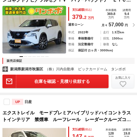
２．０ 全席シートヒーター プロパイロット アラウンドビ
支払総額
(税込)
本体価格
諸費用
ューモニター ２０インチアルミホイール
369.8
9.4
379.
2
万円
万円
万円
57,000
通常ローン
月々
円
年式
2022年
走行
1.9万km
車検
車検整備付
排気
1500cc
整備
法定整備付
修復
なし
保証
保証付 (1ヶ月・3000km)
販売店保証
新潟県新潟市秋葉区
（株）川内自動車 ビックカードーム タンポポ
お気に入り
在庫を確認・見積り依頼する
日産
UP
エクストレイル モードプレミアハイブリッドハイコントラス
トインテリア 禁煙車 ルーフレール レーダークルーズコン
トロール 電動リアゲート クリアランスソナー シートヒー
支払総額
(税込)
本体価格
諸費用
ター オートＬＥＤヘッドライト ダウンヒルアシストコント
128
19.8
147.