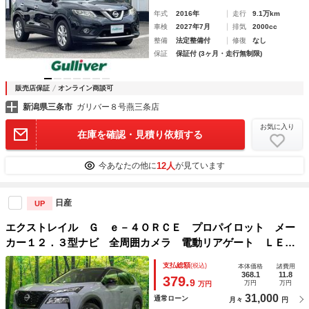
年式
2016年
走行
9.1万km
車検
2027年7月
排気
2000cc
整備
法定整備付
修復
なし
保証
保証付 (3ヶ月・走行無制限)
販売店保証
オンライン商談可
新潟県三条市
ガリバー８号燕三条店
お気に入り
在庫を確認・見積り依頼する
12人
今あなたの他に
が見ています
日産
UP
エクストレイル Ｇ ｅ－４ＯＲＣＥ プロパイロット メー
カー１２．３型ナビ 全周囲カメラ 電動リアゲート ＬＥＤ
ヘッド Ｂｌｕｅｔｏｏｔｈ ＥＴＣ２．０ ドラレコ ダブ
支払総額
(税込)
本体価格
諸費用
ルオートエアコン ＨＵＤ 置き型充電 オートブレーキホー
368.1
11.8
379.
9
万円
万円
万円
ルド
31,000
通常ローン
月々
円