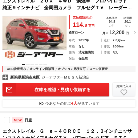
エクストレイル ２０Ｘ ４ＷＤ 禁煙車 プロパイロット
純正９インチナビ 全周囲カメラ フルセグＴＶ レーダーク
ルーズコントロール ルーフレール 電動リアゲート ダウン
支払総額
(税込)
本体価格
諸費用
ヒルアシストコントロール ＬＥＤヘッドライト ＥＴＣ
94.8
20.1
114.
9
万円
万円
万円
12,200
通常ローン
月々
円
年式
2017年
走行
7.0万km
車検
なし
排気
2000cc
整備
法定整備無
修復
なし
保証
保証無
OBD診断済み
オンライン商談可
オプション見積り可
ローン仮審査
新潟県新潟市東区
ジーアフターＭＥＧＡ新潟店
お気に入り
在庫を確認・見積り依頼する
4人
今あなたの他に
が見ています
日産
NEW
エクストレイル Ｇ ｅ－４ＯＲＣＥ １２．３インチニッサ
ンコネクトナビ／フルセグＴＶ パワーバックドア ＥＴＣ