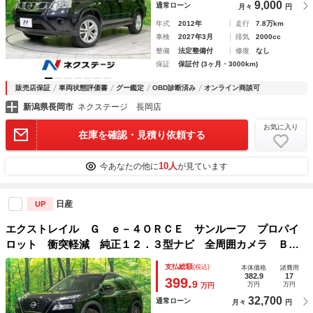
9,000
通常ローン
月々
円
年式
2012年
走行
7.8万km
車検
2027年3月
排気
2000cc
整備
法定整備付
修復
なし
保証
保証付 (3ヶ月・3000km)
販売店保証
車両状態評価書
グー鑑定
OBD診断済み
オンライン商談可
新潟県長岡市
ネクステージ 長岡店
お気に入り
在庫を確認・見積り依頼する
10人
今あなたの他に
が見ています
日産
UP
エクストレイル Ｇ ｅ－４ＯＲＣＥ サンルーフ プロパイ
ロット 衝突軽減 純正１２．３型ナビ 全周囲カメラ ＢＯ
ＳＥ 禁煙車 全席シートヒーター パワーシート ＬＥＤヘ
支払総額
(税込)
本体価格
諸費用
ッド ＥＴＣ フルセグ Ｂｌｕｅｔｏｏｔｈ接続
382.9
17
399.
9
万円
万円
万円
32,700
通常ローン
月々
円