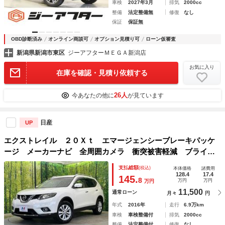
車検
2027年3月
排気
2000cc
整備
法定整備無
修復
なし
保証
保証無
OBD診断済み
オンライン商談可
オプション見積り可
ローン仮審査
新潟県新潟市東区
ジーアフターＭＥＧＡ新潟店
お気に入り
在庫を確認・見積り依頼する
26人
今あなたの他に
が見ています
日産
UP
エクストレイル ２０Ｘｔ エマージェンシーブレーキパッケ
ージ メーカーナビ 全周囲カメラ 衝突被害軽減 ブライン
ドスポットモニター 禁煙車 ハンズフリー電動リアゲート
支払総額
(税込)
本体価格
諸費用
前後ドラレコ コーナーセンサー パーキングアシスト ＬＥ
128.4
17.4
145.
8
万円
万円
万円
Ｄヘッド ルーフレール クルコン
11,500
通常ローン
月々
円
年式
2016年
走行
6.9万km
車検
車検整備付
排気
2000cc
整備
法定整備付
修復
なし