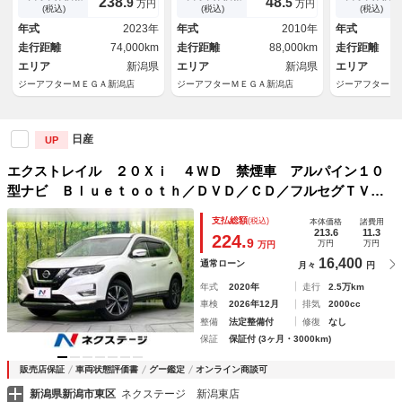
238.
48.
9
5
万円
万円
ール 電動リアゲート シート
ー ＣＤ再生 衝突安全ボデ
ロット レー
(税込)
(税込)
(税込)
ヒーター パワーシート レー
ィ 社外１７インチアルミホイ
トロール デ
年式
2023年
年式
2010年
年式
ンアシスト Ｂｌｕｅｔｏｏｔ
ール ＳＰＳエアバッグ ブレ
ラー 温熱黒
走行距離
74,000km
走行距離
88,000km
走行距離
ｈ接続 雹害車
ーキＬＳＤ
付きパワーシ
エリア
新潟県
エリア
新潟県
充電 ＥＴＣ
エリア
ジーアフターＭＥＧＡ新潟店
ジーアフターＭＥＧＡ新潟店
ジーアフターＭ
日産
UP
エクストレイル ２０Ｘｉ ４ＷＤ 禁煙車 アルパイン１０
型ナビ Ｂｌｕｅｔｏｏｔｈ／ＤＶＤ／ＣＤ／フルセグＴＶ
全周囲カメラ 衝突軽減装置 電動リアゲート レザー調シー
支払総額
(税込)
本体価格
諸費用
ト クリアランスソナー ＬＥＤヘッド フォグランプ ＥＴ
213.6
11.3
224.
9
万円
万円
万円
Ｃ
16,400
通常ローン
月々
円
年式
2020年
走行
2.5万km
車検
2026年12月
排気
2000cc
整備
法定整備付
修復
なし
保証
保証付 (3ヶ月・3000km)
販売店保証
車両状態評価書
グー鑑定
オンライン商談可
新潟県新潟市東区
ネクステージ 新潟東店