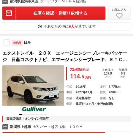
新潟県新潟市東区
ジーアフターＭＥＧＡ新潟店
お気に入り
在庫を確認・見積り依頼する
9人
今あなたの他に
が見ています
日産
NEW
エクストレイル ２０Ｘ エマージェンシーブレーキパッケー
ジ 日産コネクトナビ、エマージェンシーブレーキ、ＥＴＣ、
アラウンドビューモニター、後側方車両検知警報、ＬＥＤヘッ
支払総額
(税込)
本体価格
諸費用
ドライト、クルーズコントロール、社外１７インチアルミホイ
107.9
6.9
114.
8
万円
万円
万円
ール（スタッドレスタイヤ付き）
年式
2016年
走行
7.7万km
車検
2027年12月
排気
2000cc
整備
法定整備付
修復
なし
保証
保証付 (3ヶ月・走行無制限)
販売店保証
オンライン商談可
新潟県上越市
ガリバー上越店（株）ＩＤＯＭ