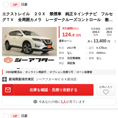
日産
UP
エクストレイル ２０Ｘ 禁煙車 純正９インチナビ フルセ
グＴＶ 全周囲カメラ レーダークルーズコントロール 衝突
被害軽減ブレーキ ブラインドスポットモニター オートＬＥ
支払総額
(税込)
本体価格
諸費用
Ｄヘッドライト 電動リアゲート Ｂｌｕｅｔｏｏｔｈ接続
104.3
20.5
124.
8
万円
万円
万円
13,400
通常ローン
月々
円
年式
2017年
走行
5.3万km
車検
なし
排気
2000cc
整備
法定整備無
修復
なし
保証
保証無
OBD診断済み
オンライン商談可
オプション見積り可
ローン仮審査
新潟県新潟市東区
ジーアフターＭＥＧＡ新潟店
お気に入り
在庫を確認・見積り依頼する
1人
今あなたの他に
が見ています
日産
UP