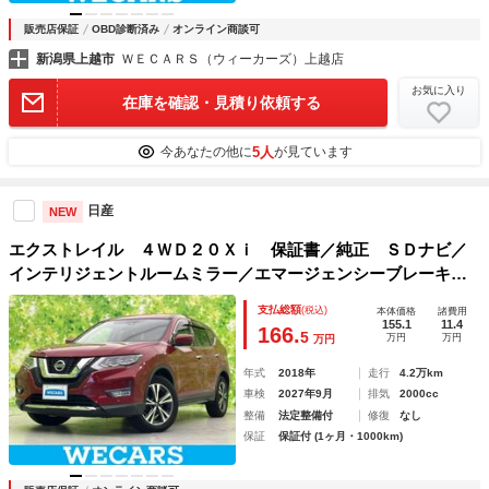
販売店保証
OBD診断済み
オンライン商談可
新潟県上越市
ＷＥＣＡＲＳ（ウィーカーズ）上越店
お気に入り
在庫を確認・見積り依頼する
5人
今あなたの他に
が見ています
日産
NEW
エクストレイル ４ＷＤ２０Ｘｉ 保証書／純正 ＳＤナビ／
インテリジェントルームミラー／エマージェンシーブレーキ／
アラウンドビューモニター／車線逸脱防止支援システム／シー
支払総額
(税込)
本体価格
諸費用
ト 合皮／プロパイロット／電動バックドア
155.1
11.4
166.
5
万円
万円
万円
年式
2018年
走行
4.2万km
車検
2027年9月
排気
2000cc
整備
法定整備付
修復
なし
保証
保証付 (1ヶ月・1000km)