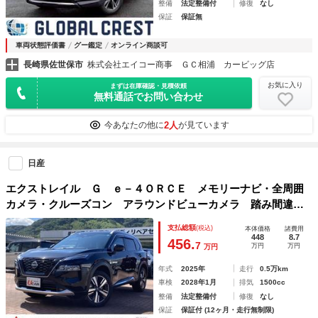
整備
法定整備付
修復
なし
保証
保証無
車両状態評価書
グー鑑定
オンライン商談可
長崎県佐世保市
株式会社エイコー商事 ＧＣ相浦 カービッグ店
お気に入り
まずは在庫確認・見積依頼
無料通話でお問い合わせ
2人
今あなたの他に
が見ています
日産
エクストレイル Ｇ ｅ－４ＯＲＣＥ メモリーナビ・全周囲
カメラ・クルーズコン アラウンドビューカメラ 踏み間違い
防止装置 ＥＳＣ 電動パワーシート 地デジＴＶ インテリ
支払総額
(税込)
本体価格
諸費用
キー オートクルーズコントロール メモリーナビゲーショ
448
8.7
456.
7
万円
万円
万円
ン ターボ
年式
2025年
走行
0.5万km
車検
2028年1月
排気
1500cc
整備
法定整備付
修復
なし
保証
保証付 (12ヶ月・走行無制限)