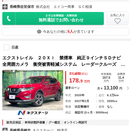
長崎県佐世保市
株式会社 エイコー商事 ＧＣ相浦
お気に入り
まずは在庫確認・見積依頼
無料通話でお問い合わせ
6人
今あなたの他に
が見ています
日産
エクストレイル ２０Ｘｉ 禁煙車 純正９インチＳＤナビ
全周囲カメラ 衝突被害軽減システム レーダークルーズ
電動リアゲート ドラレコ コーナーセンサー スマートキ
支払総額
(税込)
本体価格
諸費用
ー ＬＥＤヘッド ビルトインＥＴＣ 純正１８インチアルミ
167.5
11.4
178.
9
万円
万円
万円
13,100
通常ローン
月々
円
年式
2020年
走行
6.3万km
車検
2027年2月
排気
2000cc
整備
法定整備付
修復
なし
保証
保証付 (3ヶ月・3000km)
販売店保証
車両状態評価書
グー鑑定
オンライン商談可
長崎県長崎市
ネクステージ 時津店