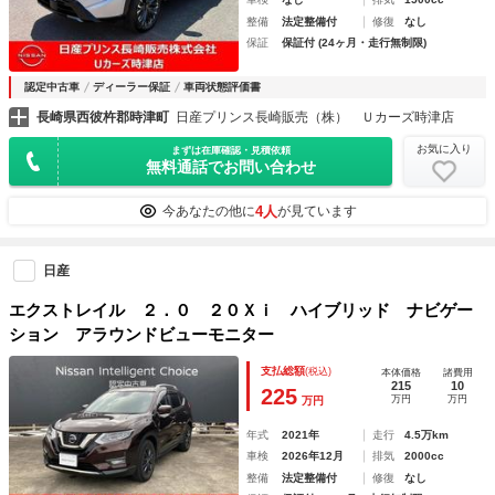
整備
法定整備付
修復
なし
保証
保証付 (24ヶ月・走行無制限)
認定中古車
ディーラー保証
車両状態評価書
長崎県西彼杵郡時津町
日産プリンス長崎販売（株） Ｕカーズ時津店
お気に入り
まずは在庫確認・見積依頼
無料通話でお問い合わせ
4人
今あなたの他に
が見ています
日産
エクストレイル ２．０ ２０Ｘｉ ハイブリッド ナビゲー
ション アラウンドビューモニター
支払総額
(税込)
本体価格
諸費用
215
10
225
万円
万円
万円
年式
2021年
走行
4.5万km
車検
2026年12月
排気
2000cc
整備
法定整備付
修復
なし