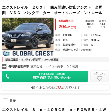
エクストレイル ２０Ｘｉ 踏み間違い防止アシスト 全周
囲 ＶＤＣ バックモニター オートクルーズコントロール
ＤＶＤ再生 インテリキー 盗難防止装置 ＬＥＤヘットライ
支払総額
(税込)
本体価格
諸費用
ト キーフリー 地デジ ＴＶナビ オートエアコン ＥＴＣ
189.8
14.4
204.
2
万円
万円
万円
年式
2021年
走行
5.0万km
車検
なし
排気
2000cc
整備
法定整備付
修復
なし
保証
保証付 (3ヶ月・3000km)
販売店保証
オンライン商談可
ローン仮審査
長崎県佐世保市
株式会社 エイコー商事 ＧＣ相浦
お気に入り
まずは在庫確認・見積依頼
無料通話でお問い合わせ
3人
今あなたの他に
が見ています
日産
エクストレイル Ｓ ｅ－４ＯＲＣＥ ｅ－ＰＯＷＥＲ・４Ｗ