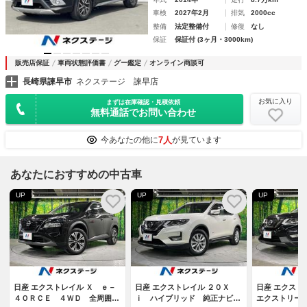
車検
2027年2月
排気
2000cc
整備
法定整備付
修復
なし
保証
保証付 (3ヶ月・3000km)
販売店保証
車両状態評価書
グー鑑定
オンライン商談可
長崎県諫早市
ネクステージ 諫早店
お気に入り
まずは在庫確認・見積依頼
無料通話でお問い合わせ
7人
今あなたの他に
が見ています
あなたにおすすめの中古車
UP
UP
UP
日産 エクストレイル Ｘ ｅ－
日産 エクストレイル ２０Ｘ
日産 エクス
４ＯＲＣＥ ４ＷＤ 全周囲カ
ｉ ハイブリッド 純正ナビ
エクストリー