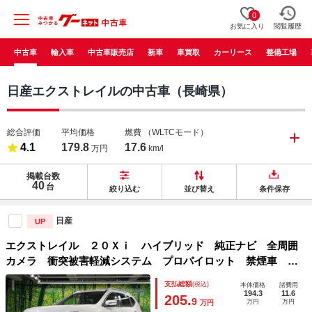
0
お気に入り
閲覧履歴
中古車
輸入車
中古車販売店
新車
車買取
カーリース
整備工場
日産エクストレイルの中古車（長崎県）
総合評価
平均価格
燃費
（WLTCモード）
4.1
179.8
17.6
万円
km/l
掲載台数
40
台
絞り込む
並び替え
条件保存
日産
UP
エクストレイル ２０Ｘｉ ハイブリッド 純正ナビ 全周囲
カメラ 衝突被害軽減システム プロパイロット 禁煙車 電
動リアゲート ハーフレザーシート ドラレコ コーナーセン
支払総額
(税込)
本体価格
諸費用
サー スマートキー ＬＥＤヘッド ビルトインＥＴＣ
194.3
11.6
205.
9
万円
万円
万円