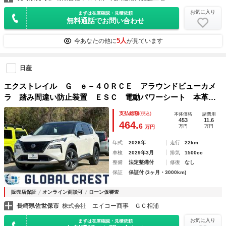
お気に入り
まずは在庫確認・見積依頼
無料通話でお問い合わせ
5人
今あなたの他に
が見ています
日産
エクストレイル Ｇ ｅ－４ＯＲＣＥ アラウンドビューカメ
ラ 踏み間違い防止装置 ＥＳＣ 電動パワーシート 本革シ
ート 地デジＴＶ インテリキー オートクルーズコントロー
支払総額
(税込)
本体価格
諸費用
ル メモリーナビゲーション サイドエアバック ＬＥＤヘッ
453
11.6
464.
6
万円
万円
万円
ト ＡＷ
年式
2026年
走行
22km
車検
2029年3月
排気
1500cc
整備
法定整備付
修復
なし
保証
保証付 (3ヶ月・3000km)
販売店保証
オンライン商談可
ローン仮審査
長崎県佐世保市
株式会社 エイコー商事 ＧＣ相浦
お気に入り
まずは在庫確認・見積依頼