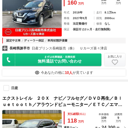
160
万円
万円
万円
年式
2018年
走行
8.1万km
車検
2027年9月
排気
2000cc
整備
法定整備付
修復
なし
保証
保証付 (12ヶ月・走行無制限)
認定中古車
ディーラー保証
車両状態評価書
長崎県諫早市
日産プリンス長崎販売（株） Ｕカーズ喜々津店
お気に入り
まずは在庫確認・見積依頼
無料通話でお問い合わせ
10人
今あなたの他に
が見ています
日産
エクストレイル ２０Ｘ ナビ／フルセグ／ＤＶＤ再生／Ｂｌ
ｕｅｔｏｏｔｈ／アラウンドビューモニター／ＥＴＣ／エマー
ジェンシーブレーキ／レーンキープアシスト／電動リヤゲート
支払総額
(税込)
本体価格
諸費用
／インテリキー／ワンオーナー
109
9
118
万円
万円
万円
24,200
通常ローン