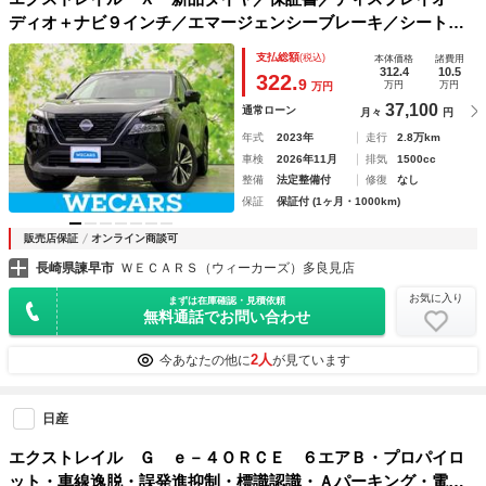
ディオ＋ナビ９インチ／エマージェンシーブレーキ／シートヒ
ーター／車線逸脱防止支援システム／プロパイロット／ヘッド
支払総額
(税込)
本体価格
諸費用
ランプ ＬＥＤ／Ｂｌｕｅｔｏｏｔｈ接続
312.4
10.5
322.
9
万円
万円
万円
37,100
通常ローン
月々
円
年式
2023年
走行
2.8万km
車検
2026年11月
排気
1500cc
整備
法定整備付
修復
なし
保証
保証付 (1ヶ月・1000km)
販売店保証
オンライン商談可
長崎県諫早市
ＷＥＣＡＲＳ（ウィーカーズ）多良見店
お気に入り
まずは在庫確認・見積依頼
無料通話でお問い合わせ
2人
今あなたの他に
が見ています
日産
エクストレイル Ｇ ｅ－４ＯＲＣＥ ６エアＢ・プロパイロ
ット・車線逸脱・誤発進抑制・標識認識・Ａパーキング・電子