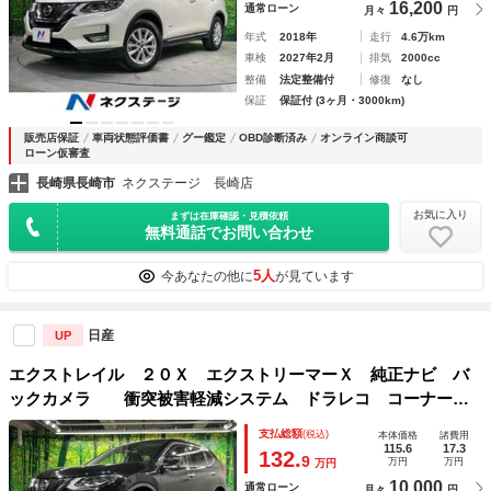
16,200
通常ローン
月々
円
年式
2018年
走行
4.6万km
車検
2027年2月
排気
2000cc
整備
法定整備付
修復
なし
保証
保証付 (3ヶ月・3000km)
販売店保証
車両状態評価書
グー鑑定
OBD診断済み
オンライン商談可
ローン仮審査
長崎県長崎市
ネクステージ 長崎店
お気に入り
まずは在庫確認・見積依頼
無料通話でお問い合わせ
5人
今あなたの他に
が見ています
日産
UP
エクストレイル ２０Ｘ エクストリーマーＸ 純正ナビ バ
ックカメラ 衝突被害軽減システム ドラレコ コーナーセ
ンサー スマートキー ＬＥＤヘッド ＥＴＣ 純正１７イン
支払総額
(税込)
本体価格
諸費用
チアルミ オートライト デュアルエアコン Ｂｌｕｅｔｏｏ
115.6
17.3
132.
9
万円
万円
万円
ｔｈ
10,000
通常ローン
月々
円