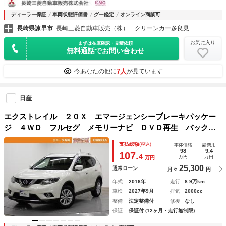
ディーラー保証
車両状態評価書
グー鑑定
オンライン商談可
長崎県諫早市
長崎三菱自動車販売（株） クリーンカー多良見
お気に入り
まずは在庫確認・見積依頼
無料通話でお問い合わせ
7人
今あなたの他に
が見ています
日産
エクストレイル ２０Ｘ エマージェンシーブレーキパッケー
ジ ４ＷＤ フルセグ メモリーナビ ＤＶＤ再生 バックカ
メラ 衝突被害軽減システム ＬＥＤヘッドランプ 記録簿
支払総額
(税込)
本体価格
諸費用
アイドリングストップ
98
9.4
107.
4
万円
万円
万円
25,300
通常ローン
月々
円
年式
2016年
走行
8.9万km
車検
2027年9月
排気
2000cc
整備
法定整備付
修復
なし
保証
保証付 (12ヶ月・走行無制限)