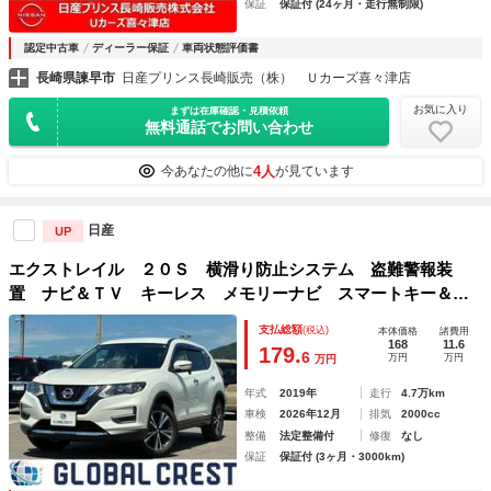
保証
保証付 (24ヶ月・走行無制限)
認定中古車
ディーラー保証
車両状態評価書
長崎県諫早市
日産プリンス長崎販売（株） Ｕカーズ喜々津店
お気に入り
まずは在庫確認・見積依頼
無料通話でお問い合わせ
4人
今あなたの他に
が見ています
日産
UP
エクストレイル ２０Ｓ 横滑り防止システム 盗難警報装
置 ナビ＆ＴＶ キーレス メモリーナビ スマートキー＆プ
ッシュスタート 地デジ アイドリングストップ オートエア
支払総額
(税込)
本体価格
諸費用
コン アルミホイール ＥＴＣ ＬＥＤヘッドライト
168
11.6
179.
6
万円
万円
万円
年式
2019年
走行
4.7万km
車検
2026年12月
排気
2000cc
整備
法定整備付
修復
なし
保証
保証付 (3ヶ月・3000km)