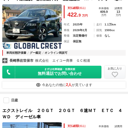
Ｐ／Ａホールド・デジタルＭ・置くだけ充電・ＨＵＤ
支払総額
(税込)
本体価格
諸費用
409.9
13
422.
9
万円
万円
万円
年式
2025年
走行
1.1万km
車検
2028年2月
排気
1500cc
整備
法定整備付
修復
なし
保証
保証無
車両状態評価書
グー鑑定
オンライン商談可
長崎県佐世保市
株式会社 エイコー商事 ＧＣ相浦
お気に入り
まずは在庫確認・見積依頼
無料通話でお問い合わせ
2人
今あなたの他に
が見ています
日産
エクストレイル ２０ＧＴ ２０ＧＴ ６速ＭＴ ＥＴＣ ４
ＷＤ ディーゼル車
支払総額
(税込)
本体価格
諸費用