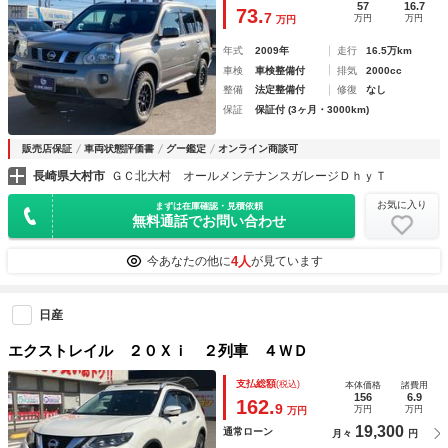
57
16.7
73.
7
万円
万円
万円
年式
2009年
走行
16.5万km
車検
車検整備付
排気
2000cc
整備
法定整備付
修復
なし
保証
保証付 (3ヶ月・3000km)
販売店保証
車両状態評価書
グー鑑定
オンライン商談可
長崎県大村市
ＧＣ北大村 オールメンテナンスガレージＤｈｙＴ
お気に入り
まずは在庫確認・見積依頼
無料通話でお問い合わせ
4人
今あなたの他に
が見ています
日産
エクストレイル ２０Ｘｉ ２列車 ４ＷＤ
支払総額
(税込)
本体価格
諸費用
156
6.9
162.
9
万円
万円
万円
19,300
通常ローン
月々
円