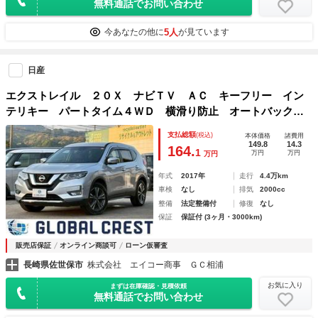
無料通話でお問い合わせ
5人
今あなたの他に
が見ています
日産
エクストレイル ２０Ｘ ナビＴＶ ＡＣ キーフリー イン
テリキー パートタイム４ＷＤ 横滑り防止 オートバックド
ア バックモニター 盗難防止システム ダブルエアバック
支払総額
(税込)
本体価格
諸費用
ＬＥＤ パワーウィンドウ ＥＴＣ車載器 ＡＢＳ アルミ
149.8
14.3
164.
1
万円
万円
万円
年式
2017年
走行
4.4万km
車検
なし
排気
2000cc
整備
法定整備付
修復
なし
保証
保証付 (3ヶ月・3000km)
販売店保証
オンライン商談可
ローン仮審査
長崎県佐世保市
株式会社 エイコー商事 ＧＣ相浦
お気に入り
まずは在庫確認・見積依頼
無料通話でお問い合わせ