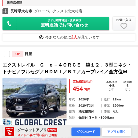
販売店保証
長崎県大村市
グローバルクレスト北大村店
お気に入り
まずは在庫確認・見積依頼
無料通話でお問い合わせ
2人
今あなたの他に
が見ています
日産
UP
エクストレイル Ｇ ｅ－４ＯＲＣＥ 純１２．３型コネク・
トナビ／フルセグ／ＨＤＭＩ／ＢＴ／カープレイ／全方位Ｍ・
革Ｈ・黒革Ｓ／シートＨ／前席Ｐシート・純１９ＡＷ・プロパ
支払総額
(税込)
本体価格
諸費用
イロット・ＢＳＭ・デジタルインナーＭ・ＡＣ１００Ｖ１５０
448
6
454
万円
万円
万円
０Ｗ
年式
2026年
走行
22km
車検
2029年3月
排気
1500cc
整備
法定整備付
修復
なし
保証
保証付 (3ヶ月・3000km)
グーネットアプリ
販売店保証
RENEW
ダウンロード
アプリを開く
メアド不要で問い合わせ可能