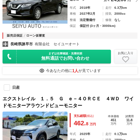
月々
円
年式
2018年
走行
6.3万km
車検
2027年2月
排気
2000cc
整備
法定整備付
修復
なし
保証
保証付 (3ヶ月・3000km)
販売店保証
ローン仮審査
長崎県諫早市
有限会社 セイユーオート
お気に入り
まずは在庫確認・見積依頼
無料通話でお問い合わせ
1人
今あなたの他に
が見ています
日産
エクストレイル １．５ Ｇ ｅ－４ＯＲＣＥ ４ＷＤ ワイ
ドモニターアラウンドビューモニター
支払総額
(税込)
本体価格
諸費用
451
11.8
462.
8
万円
万円
万円
年式
2025年
走行
0.1万km
車検
なし
排気
1500cc