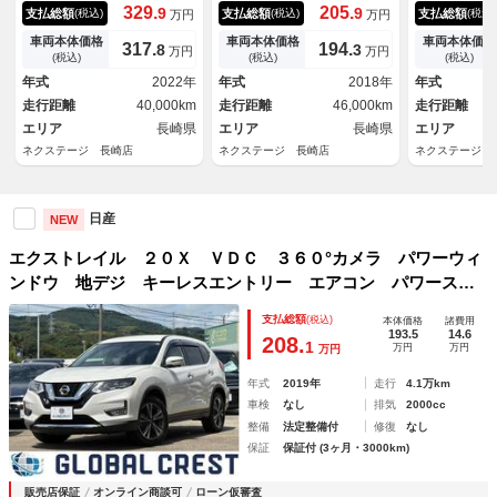
メラ メーカー１２インチナ
全周囲カメラ 衝突被害軽減シ
ビ バックカ
329.
205.
9
9
支払総額
支払総額
支払総額
(税込)
(税込)
(税込)
万円
万円
ビ 衝突軽減 プロパイロッ
ステム プロパイロット 禁煙
軽減システム
ト 禁煙車 電動リアゲート
車 電動リアゲート ハーフレ
ナーセンサー
車両本体価格
車両本体価格
車両本体価格
317.
194.
8
3
万円
万円
コーナーセンサー スマートキ
ザーシート ドラレコ コーナ
ＬＥＤヘッド
(税込)
(税込)
(税込)
ー ＬＥＤヘッド ルーフレー
ーセンサー スマートキー Ｌ
７インチアル
年式
2022年
年式
2018年
年式
ル ビルトインＥＴＣ
ＥＤヘッド ビルトインＥＴＣ
ト デュアル
走行距離
40,000km
走行距離
46,000km
走行距離
ｅｔｏｏｔｈ
エリア
長崎県
エリア
長崎県
エリア
ネクステージ 長崎店
ネクステージ 長崎店
ネクステージ 
日産
NEW
エクストレイル ２０Ｘ ＶＤＣ ３６０°カメラ パワーウィ
ンドウ 地デジ キーレスエントリー エアコン パワーステ
アリング オートクルーズコントロール ナビ・ＴＶ メモリ
支払総額
(税込)
本体価格
諸費用
ーナビ ＡＢＳ 盗難防止システム アルミホイール
193.5
14.6
208.
1
万円
万円
万円
年式
2019年
走行
4.1万km
車検
なし
排気
2000cc
整備
法定整備付
修復
なし
保証
保証付 (3ヶ月・3000km)
販売店保証
オンライン商談可
ローン仮審査