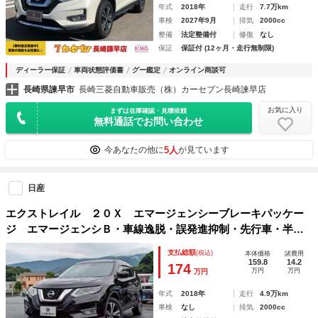
年式
2018年
走行
7.7万km
車検
2027年9月
排気
2000cc
整備
法定整備付
修復
なし
保証
保証付 (12ヶ月・走行無制限)
ディーラー保証
車両状態評価書
グー鑑定
オンライン商談可
長崎県諫早市
長崎三菱自動車販売（株）カーセブン長崎諫早店
お気に入り
まずは在庫確認・見積依頼
無料通話でお問い合わせ
5人
今あなたの他に
が見ています
日産
エクストレイル ２０Ｘ エマージェンシーブレーキパッケー
ジ エマージェンシＢ・車線逸脱・誤発進抑制・先行車・半革
Ｓ・ＬＥＤ／ＡハイＢ・ＰバックＤ・Ｃソナー・ヒーデットＤ
支払総額
(税込)
本体価格
諸費用
ミラ・電格ミラ・純１８ＡＷ
159.8
14.2
174
万円
万円
万円
年式
2018年
走行
4.9万km
車検
なし
排気
2000cc