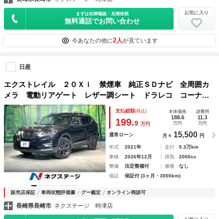
お気に入り
まずは在庫確認・見積依頼
無料通話でお問い合わせ
2人
今あなたの他に
が見ています
日産
エクストレイル ２０Ｘｉ 禁煙車 純正ＳＤナビ 全周囲カ
メラ 電動リアゲート レザー調シート ドラレコ コーナー
センサー スマートキー ＬＥＤヘッド ビルトインＥＴＣ
支払総額
(税込)
本体価格
諸費用
純正１８インチアルミ オートライト オートエアコン
188.6
11.3
199.
9
万円
万円
万円
15,500
通常ローン
月々
円
年式
2021年
走行
5.3万km
車検
2026年12月
排気
2000cc
整備
法定整備付
修復
なし
保証
保証付 (3ヶ月・3000km)
販売店保証
車両状態評価書
グー鑑定
オンライン商談可
長崎県長崎市
ネクステージ 時津店