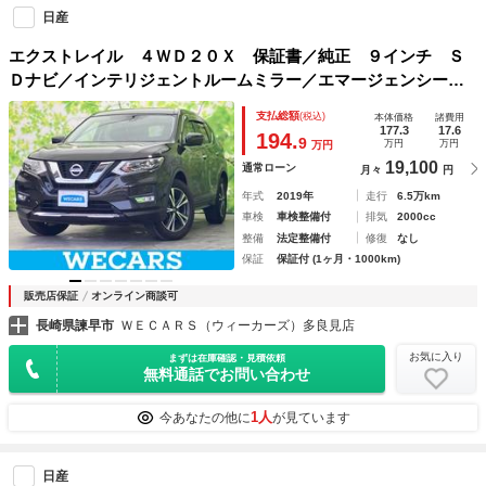
日産
エクストレイル ４ＷＤ２０Ｘ 保証書／純正 ９インチ Ｓ
Ｄナビ／インテリジェントルームミラー／エマージェンシーブ
レーキ／アラウンドビューモニター／車線逸脱防止支援システ
支払総額
(税込)
本体価格
諸費用
ム／シート 撥水加工／プロパイロット／ヘッドランプ ＬＥ
177.3
17.6
194.
9
万円
万円
万円
Ｄ
19,100
通常ローン
月々
円
年式
2019年
走行
6.5万km
車検
車検整備付
排気
2000cc
整備
法定整備付
修復
なし
保証
保証付 (1ヶ月・1000km)
販売店保証
オンライン商談可
長崎県諫早市
ＷＥＣＡＲＳ（ウィーカーズ）多良見店
お気に入り
まずは在庫確認・見積依頼
無料通話でお問い合わせ
1人
今あなたの他に
が見ています
日産