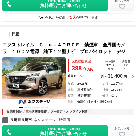
お気に入り
まずは在庫確認・見積依頼
無料通話でお問い合わせ
5人
今あなたの他に
が見ています
日産
エクストレイル Ｇ ｅ－４ＯＲＣＥ 禁煙車 全周囲カメ
ラ １００Ｖ電源 純正１２型ナビ プロパイロット デジタ
ルインナーミラー ブラインドスポットモニター 電動リアゲ
支払総額
(税込)
本体価格
諸費用
ート シートヒーター コーナーセンサー ルーフレール Ｅ
371.9
17
388.
9
万円
万円
万円
ＴＣ
31,400
通常ローン
月々
円
年式
2023年
走行
1.2万km
車検
車検整備付
排気
1500cc
整備
法定整備付
修復
なし
保証
保証付 (3ヶ月・3000km)
販売店保証
車両状態評価書
グー鑑定
オンライン商談可
長崎県長崎市
ネクステージ 時津店
お気に入り
まずは在庫確認・見積依頼
無料通話でお問い合わせ