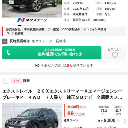
年式
2022年
走行
4.0万km
車検
2027年11月
排気
1500cc
整備
法定整備付
修復
なし
保証
保証付 (3ヶ月・3000km)
販売店保証
車両状態評価書
グー鑑定
OBD診断済み
オンライン商談可
ローン仮審査
長崎県長崎市
ネクステージ 長崎店
お気に入り
まずは在庫確認・見積依頼
無料通話でお問い合わせ
10人
今あなたの他に
が見ています
日産
UP
エクストレイル ２０ＸエクストリーマーＸエマージェンシー
ブレーキＰ ４ＷＤ ７人乗り 純正ＳＤナビ 全周囲カメ
ラ 禁煙車 レザー調シート コーナーセンサー スマートキ
支払総額
(税込)
本体価格
諸費用
ー ビルトインＥＴＣ クルコン 純正１７インチアルミ 車
78.2
11.7
89.
9
万円
万円
万円
線逸脱警報 オートライト デュアルエアコン
9,000
通常ローン
月々
円
年式
2014年
走行
8.7万km