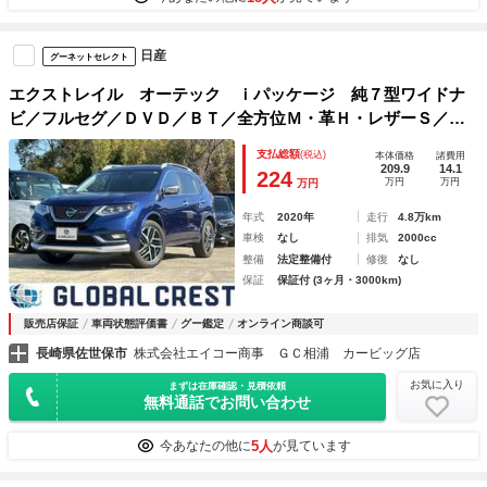
日産
グーネットセレクト
エクストレイル オーテック ｉパッケージ 純７型ワイドナ
ビ／フルセグ／ＤＶＤ／ＢＴ／全方位Ｍ・革Ｈ・レザーＳ／シ
ートＨ／前席Ｐシート・純１９ＡＷ・ＬＥＤヘッドライト・エ
支払総額
(税込)
本体価格
諸費用
マージェンシーＢ・プロパイロット・ＢＳＭ・デジタルインナ
209.9
14.1
224
万円
万円
万円
ーＭ
年式
2020年
走行
4.8万km
車検
なし
排気
2000cc
整備
法定整備付
修復
なし
保証
保証付 (3ヶ月・3000km)
販売店保証
車両状態評価書
グー鑑定
オンライン商談可
長崎県佐世保市
株式会社エイコー商事 ＧＣ相浦 カービッグ店
お気に入り
まずは在庫確認・見積依頼
無料通話でお問い合わせ
5人
今あなたの他に
が見ています