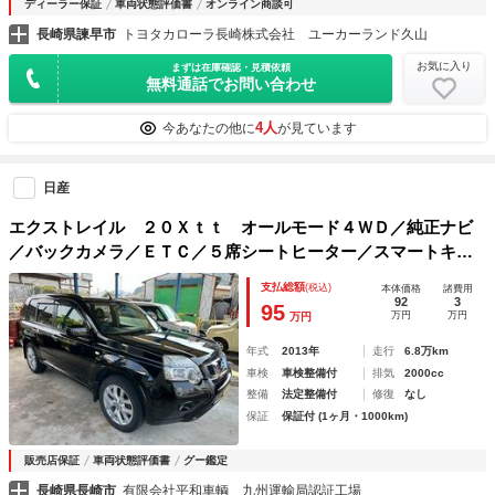
ディーラー保証
車両状態評価書
オンライン商談可
長崎県諫早市
トヨタカローラ長崎株式会社 ユーカーランド久山
お気に入り
まずは在庫確認・見積依頼
無料通話でお問い合わせ
4人
今あなたの他に
が見ています
日産
エクストレイル ２０Ｘｔｔ オールモード４ＷＤ／純正ナビ
／バックカメラ／ＥＴＣ／５席シートヒーター／スマートキー
／ダウンヒルアシスト／ＨＩＤライト／アルミホイール／防水
支払総額
(税込)
本体価格
諸費用
カプロンシート
92
3
95
万円
万円
万円
年式
2013年
走行
6.8万km
車検
車検整備付
排気
2000cc
整備
法定整備付
修復
なし
保証
保証付 (1ヶ月・1000km)
販売店保証
車両状態評価書
グー鑑定
長崎県長崎市
有限会社平和車輌 九州運輸局認証工場