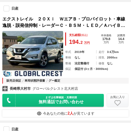
日産
エクストレイル ２０Ｘｉ ＷエアＢ・プロパイロット・車線
逸脱・誤発信抑制・レーダーＣ・ＢＳＭ・ＬＥＤ／ＡハイＢ・
フォグ・ＡリトラＭ・デジタルインナーミラー・Ｃソナー
支払総額
(税込)
本体価格
諸費用
179.8
14.4
194.
2
万円
万円
万円
年式
2019年
走行
3.6万km
車検
なし
排気
2000cc
整備
法定整備付
修復
なし
保証
保証付 (3ヶ月・3000km)
販売店保証
車両状態評価書
グー鑑定
長崎県大村市
グローバルクレスト北大村店
お気に入り
まずは在庫確認・見積依頼
無料通話でお問い合わせ
2人
今あなたの他に
が見ています
日産