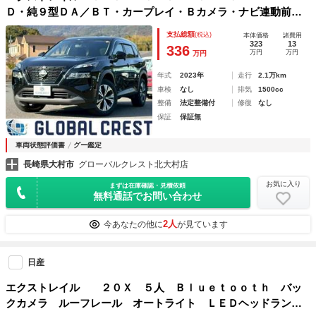
Ｄ・純９型ＤＡ／ＢＴ・カープレイ・Ｂカメラ・ナビ連動前後
ドラレコ・シートヒータ・ＥＴＣ・エマージェンシーＢ・車線
支払総額
(税込)
本体価格
諸費用
逸脱・誤発進抑制・クリアランス・電子Ｐ・オートホールド・
323
13
336
万円
万円
万円
革Ｈ／ヒータ
年式
2023年
走行
2.1万km
車検
なし
排気
1500cc
整備
法定整備付
修復
なし
保証
保証無
車両状態評価書
グー鑑定
長崎県大村市
グローバルクレスト北大村店
お気に入り
まずは在庫確認・見積依頼
無料通話でお問い合わせ
2人
今あなたの他に
が見ています
日産
エクストレイル ２０Ｘ ５人 Ｂｌｕｅｔｏｏｔｈ バッ
クカメラ ルーフレール オートライト ＬＥＤヘッドラン