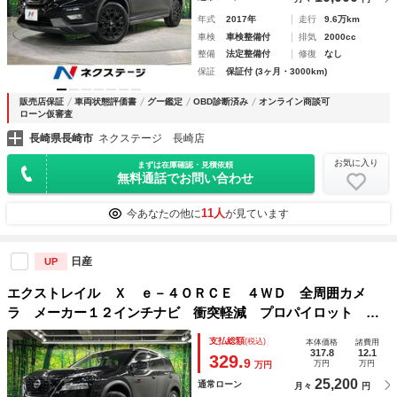
年式
2017年
走行
9.6万km
車検
車検整備付
排気
2000cc
整備
法定整備付
修復
なし
保証
保証付 (3ヶ月・3000km)
販売店保証
車両状態評価書
グー鑑定
OBD診断済み
オンライン商談可
ローン仮審査
長崎県長崎市
ネクステージ 長崎店
お気に入り
まずは在庫確認・見積依頼
無料通話でお問い合わせ
11人
今あなたの他に
が見ています
日産
UP
エクストレイル Ｘ ｅ－４ＯＲＣＥ ４ＷＤ 全周囲カメ
ラ メーカー１２インチナビ 衝突軽減 プロパイロット 禁
煙車 電動リアゲート コーナーセンサー スマートキー Ｌ
支払総額
(税込)
本体価格
諸費用
ＥＤヘッド ルーフレール ビルトインＥＴＣ
317.8
12.1
329.
9
万円
万円
万円
25,200
通常ローン
月々
円