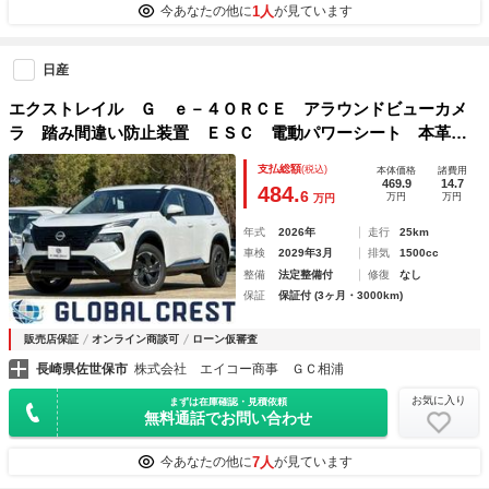
1人
今あなたの他に
が見ています
日産
エクストレイル Ｇ ｅ－４ＯＲＣＥ アラウンドビューカメ
ラ 踏み間違い防止装置 ＥＳＣ 電動パワーシート 本革シ
ート 地デジＴＶ インテリキー オートクルーズコントロー
支払総額
(税込)
本体価格
諸費用
ル メモリーナビゲーション サイドエアバック ＬＥＤヘッ
469.9
14.7
484.
6
万円
万円
万円
ト ＡＷ
年式
2026年
走行
25km
車検
2029年3月
排気
1500cc
整備
法定整備付
修復
なし
保証
保証付 (3ヶ月・3000km)
販売店保証
オンライン商談可
ローン仮審査
長崎県佐世保市
株式会社 エイコー商事 ＧＣ相浦
お気に入り
まずは在庫確認・見積依頼
無料通話でお問い合わせ
7人
今あなたの他に
が見ています