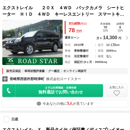
エクストレイル ２０Ｘ ４ＷＤ バックカメラ シートヒ
ーター ＨＩＤ ４ＷＤ キーレスエントリー スマートキ
ー ＡＢＳ パワーステアリング パワーウィンドウ
支払総額
(税込)
本体価格
諸費用
70
8
78
万円
万円
万円
14,300
通常ローン
月々
円
年式
2010年
走行
12.1万km
車検
車検整備付
排気
2000cc
整備
法定整備付
修復
なし
保証
保証付 (3ヶ月・3000km)
販売店保証
車両状態評価書
グー鑑定
オンライン商談可
長崎県西彼杵郡時津町
株式会社ロードスター
お気に入り
まずは在庫確認・見積依頼
無料通話でお問い合わせ
5人
今あなたの他に
が見ています
日産
エクストレイル Ｘ 新品タイヤ／保証書／ディスプレイオー