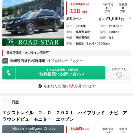
プ キーレスエントリー スマートキー ＡＢＳ
支払総額
(税込)
本体価格
諸費用
110
8
118
万円
万円
万円
21,600
通常ローン
月々
円
年式
2015年
走行
12.3万km
車検
車検整備付
排気
2000cc
整備
法定整備付
修復
なし
保証
保証付 (3ヶ月・3000km)
販売店保証
オンライン商談可
長崎県西彼杵郡時津町
株式会社ロードスター
お気に入り
まずは在庫確認・見積依頼
無料通話でお問い合わせ
4人
今あなたの他に
が見ています
日産
エクストレイル ２．０ ２０Ｘｉ ハイブリッド ナビ ア
ラウンドビューモニター エマブレ
支払総額
(税込)
本体価格
諸費用
148
12