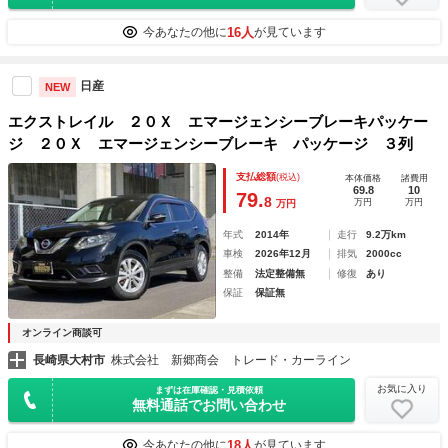
16人
今あなたの他に
が見ています
日産
NEW
エクストレイル ２０Ｘ エマージェンシーブレーキパッケー
ジ ２０Ｘ エマージェンシーブレーキ パッケージ ３列
支払総額
(税込)
本体価格
諸費用
69.8
10
79.
8
万円
万円
万円
年式
2014年
走行
9.2万km
車検
2026年12月
排気
2000cc
整備
法定整備無
修復
あり
保証
保証無
オンライン商談可
長崎県大村市
株式会社 新郷商会 トレード・カーライン
お気に入り
まずは在庫確認・見積依頼
無料通話でお問い合わせ
18人
今あなたの他に
が見ています