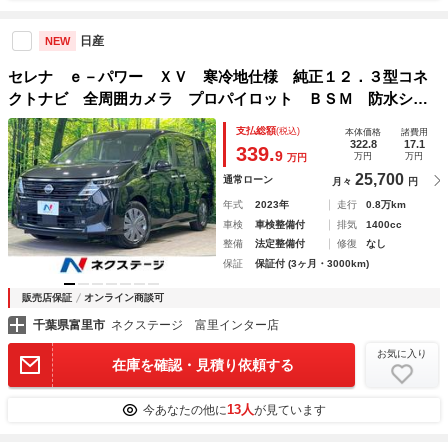
日産
NEW
セレナ ｅ－パワー ＸＶ 寒冷地仕様 純正１２．３型コネ
クトナビ 全周囲カメラ プロパイロット ＢＳＭ 防水シー
ト シートヒーター ステアリングヒーター ハンズフリー両
支払総額
(税込)
本体価格
諸費用
側電動スライド デジタルミラー ＬＥＤヘッド インテリキ
322.8
17.1
339.
9
万円
万円
万円
ー
25,700
通常ローン
月々
円
年式
2023年
走行
0.8万km
車検
車検整備付
排気
1400cc
整備
法定整備付
修復
なし
保証
保証付 (3ヶ月・3000km)
販売店保証
オンライン商談可
千葉県富里市
ネクステージ 富里インター店
お気に入り
在庫を確認・見積り依頼する
13人
今あなたの他に
が見ています