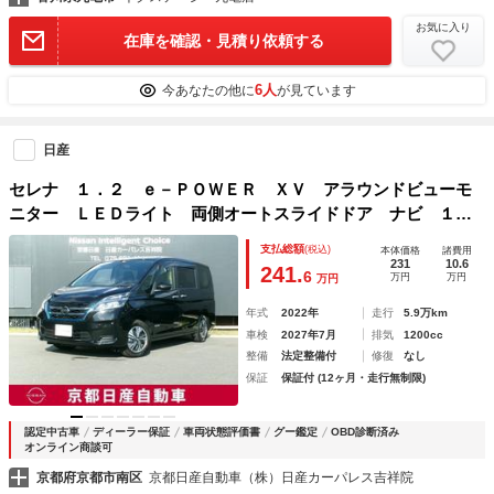
お気に入り
在庫を確認・見積り依頼する
6人
今あなたの他に
が見ています
日産
セレナ １．２ ｅ－ＰＯＷＥＲ ＸＶ アラウンドビューモ
ニター ＬＥＤライト 両側オートスライドドア ナビ １オ
ーナー レーンキープ オートクルーズコントロール オート
支払総額
(税込)
本体価格
諸費用
マチックハイビーム キーフリー ＥＴＣ ドライブレコーダ
231
10.6
241.
6
万円
万円
万円
ー ３列シート
年式
2022年
走行
5.9万km
車検
2027年7月
排気
1200cc
整備
法定整備付
修復
なし
保証
保証付 (12ヶ月・走行無制限)
認定中古車
ディーラー保証
車両状態評価書
グー鑑定
OBD診断済み
オンライン商談可
京都府京都市南区
京都日産自動車（株）日産カーパレス吉祥院