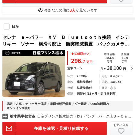
3人
今あなたの他に
が見ています
日産
セレナ ｅ－パワー ＸＶ Ｂｌｕｅｔｏｏｔｈ接続 インテ
リキー ソナー 横滑り防止 衝突軽減装置 バックカメラ
ＬＥＤヘッドライト アイドリングストップ パワーステアリ
支払総額
(税込)
本体価格
諸費用
ング アラウンドビュー パワーウインドウ 電動格納ミラー
283.8
12.9
296.
7
万円
万円
万円
30,100
通常ローン
月々
円
年式
2023年
走行
6.4万km
車検
車検整備付
排気
1400cc
整備
法定整備付
修復
なし
保証
保証付 (12ヶ月・走行無制限)
認定中古車
ディーラー保証
車両状態評価書
グー鑑定
OBD診断済み
オンライン商談可
栃木県宇都宮市
日産プリンス栃木販売（株）インターパーク店Ｕ－Ｃａｒショップ
お気に入り
在庫を確認・見積り依頼する