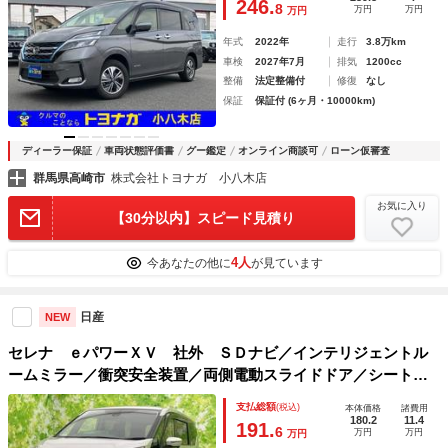
246.
8
万円
万円
万円
年式
2022年
走行
3.8万km
車検
2027年7月
排気
1200cc
整備
法定整備付
修復
なし
保証
保証付 (6ヶ月・10000km)
ディーラー保証
車両状態評価書
グー鑑定
オンライン商談可
ローン仮審査
群馬県高崎市
株式会社トヨナガ 小八木店
お気に入り
【30分以内】スピード見積り
4人
今あなたの他に
が見ています
日産
NEW
セレナ ｅパワーＸＶ 社外 ＳＤナビ／インテリジェントル
ームミラー／衝突安全装置／両側電動スライドドア／シートヒ
ーター 前席／アラウンドビューモニター／車線逸脱防止支援
支払総額
(税込)
本体価格
諸費用
システム／プロパイロット／ドライブレコーダー 社外
180.2
11.4
191.
6
万円
万円
万円