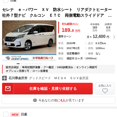
日産
セレナ ｅ－パワー ＸＶ 防水シート リアダクトヒーター
社外７型ナビ クルコン ＥＴＣ 両側電動スライドドア Ｂ
ＳＭ クリランスソナー スマートキー プッシュスタート
支払総額
(税込)
本体価格
諸費用
バックカメラ フルセグ 純正アルミ エコモード
183
6.8
189.
8
万円
万円
万円
12,400
通常ローン
月々
円
年式
2020年
走行
6.0万km
車検
2027年2月
排気
1200cc
整備
法定整備付
修復
なし
保証
保証付 (1ヶ月・1000km)
販売店保証
車両状態評価書
グー鑑定
OBD診断済み
オンライン商談可
オプション見積り可
ローン仮審査
石川県金沢市
グッドスピード ＭＥＧＡ ＳＵＶ金沢店
お気に入り
在庫を確認・見積り依頼する
4人
今あなたの他に
が見ています
日産
NEW