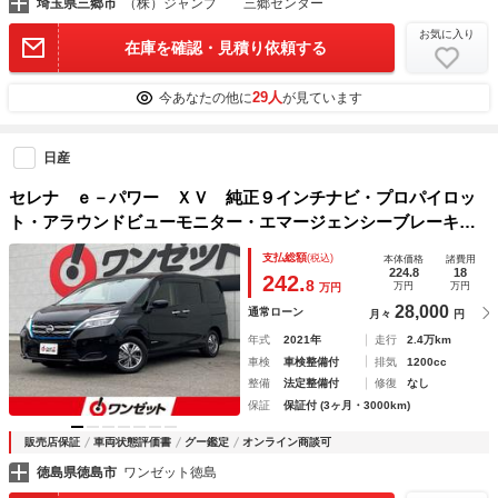
埼玉県三郷市
（株）ジャンプ 三郷センター
お気に入り
在庫を確認・見積り依頼する
29人
今あなたの他に
が見ています
日産
セレナ ｅ－パワー ＸＶ 純正９インチナビ・プロパイロッ
ト・アラウンドビューモニター・エマージェンシーブレーキ・
インテリジェントルームミラー・両側パワースライドドア・電
支払総額
(税込)
本体価格
諸費用
動パーキング・純正アルミホイール・ドラレコ前後・ＥＴＣ
224.8
18
242.
8
万円
万円
万円
28,000
通常ローン
月々
円
年式
2021年
走行
2.4万km
車検
車検整備付
排気
1200cc
整備
法定整備付
修復
なし
保証
保証付 (3ヶ月・3000km)
販売店保証
車両状態評価書
グー鑑定
オンライン商談可
徳島県徳島市
ワンゼット徳島