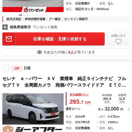
整備
法定整備付
修復
なし
保証
保証付 (3ヶ月・3000km)
販売店保証
車両状態評価書
グー鑑定
オンライン商談可
徳島県徳島市
ワンゼット徳島
お気に入り
在庫を確認・見積り依頼する
4人
今あなたの他に
が見ています
日産
UP
セレナ ｅ－パワー ＸＶ 禁煙車 純正９インチナビ フル
セグＴＶ 全周囲カメラ 両側パワースライドドア ＥＴＣ
レーダークルーズコントロール ＬＥＤヘッドライト クリア
支払総額
(税込)
本体価格
諸費用
ランスソナー スマートキープッシュスタート
281.9
11.8
293.
7
万円
万円
万円
32,000
通常ローン
月々
円
年式
2024年
走行
0.6万km
車検
2027年5月
排気
1400cc
整備
法定整備無
修復
なし