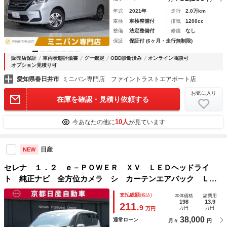
年式
2021年
走行
2.0万km
車検
車検整備付
排気
1200cc
整備
法定整備付
修復
なし
保証
保証付 (6ヶ月・走行無制限)
販売店保証
車両状態評価書
グー鑑定
OBD診断済み
オンライン商談可
オプション見積り可
愛知県春日井市
ミニバン専門店 ファイントラストエアポート店
お気に入り
在庫を確認・見積り依頼する
10人
今あなたの他に
が見ています
日産
NEW
セレナ １．２ ｅ－ＰＯＷＥＲ ＸＶ ＬＥＤヘッドライ
ト 純正ナビ 全方位カメラ シ カーテンエアバック ＬＥ
Ｄライト 両側オートスライドドア シートヒータ １オーナ
支払総額
(税込)
本体価格
諸費用
ー フルセグＴＶ レーンキープ オートマチックハイビー
198
13.9
211.
9
万円
万円
万円
ム キーフリー
38,000
通常ローン
月々
円