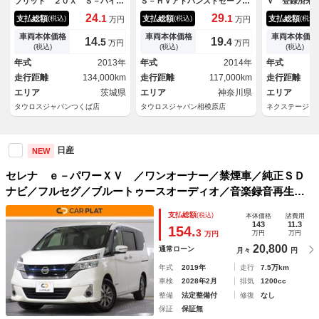
ブリッド ２０Ｘ Ｓ－ハイブ
Ｓ－ＨＶアドバンスドセーフテ
Ｖ 登録済未
リッド 左側パワースライドド
ィパック ユーザー買取車／エ
２．３型ディ
24.
29.
1
1
支払総額
支払総額
支払総額
(税込)
(税込)
(税込)
万円
万円
ア アルミホイール エアコ
アロ／フォグランプ／両側パワ
カメラ １２
ン ＥＴＣ スマートキープッ
ースライド／全周囲カメラ／Ｔ
ーター プロ
車両本体価格
車両本体価格
車両本体価格
14.
19.
5
4
万円
万円
シュスタート パワステ パワ
Ｖ／リアフリップモニター／社
タルミラー 
(税込)
(税込)
(税込)
ーウインドウ ホワイトパール
外アルミホイール／ＨＩＤヘッ
電動 エマー
年式
2013年
年式
2014年
年式
ドライト／オートエアコン／Ｅ
キ ＢＳＭ 
走行距離
134,000km
走行距離
117,000km
走行距離
ＴＣ／キーレス／スマートプッ
ー ドラレコ
エリア
茨城県
シュスタート
エリア
神奈川県
エリア
タウロスジャパンつくば店
タウロスジャパン相模原店
ネクステージ 
日産
NEW
セレナ ｅ－パワーＸＶ ／ワンオーナー／禁煙車／純正ＳＤ
ナビ／フルセグ／ブルートゥースオーディオ／音楽録音再生／
ＥＴＣ／バックカメラ／全周囲カメラ／クルーズコントロール
支払総額
(税込)
本体価格
諸費用
／レーンキープ／オートハイビーム／両側電動スライドドア／
143
11.3
154.
3
万円
万円
万円
20,800
通常ローン
月々
円
年式
2019年
走行
7.5万km
車検
2028年2月
排気
1200cc
整備
法定整備付
修復
なし
保証
保証無