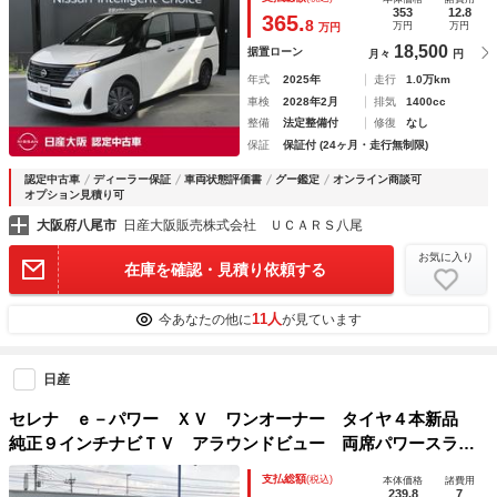
ェントキー アラウンドビューモニター パワーウィンドウ
353
12.8
365.
8
万円
万円
万円
ＥＴＣ
18,500
据置ローン
月々
円
年式
2025年
走行
1.0万km
車検
2028年2月
排気
1400cc
整備
法定整備付
修復
なし
保証
保証付 (24ヶ月・走行無制限)
認定中古車
ディーラー保証
車両状態評価書
グー鑑定
オンライン商談可
オプション見積り可
大阪府八尾市
日産大阪販売株式会社 ＵＣＡＲＳ八尾
お気に入り
在庫を確認・見積り依頼する
11人
今あなたの他に
が見ています
日産
セレナ ｅ－パワー ＸＶ ワンオーナー タイヤ４本新品
純正９インチナビＴＶ アラウンドビュー 両席パワースライ
ドドア ＥＴＣ ＬＥＤライト フォグランプ エマージェン
支払総額
(税込)
本体価格
諸費用
シーブレーキ ＢＳＭ クルコン 車検Ｒ９年７月
239.8
7