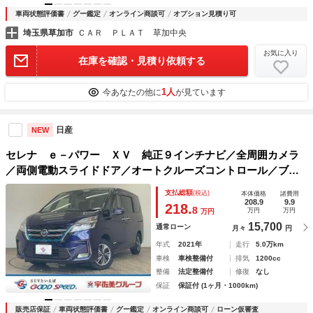
車両状態評価書
グー鑑定
オンライン商談可
オプション見積り可
埼玉県草加市
ＣＡＲ ＰＬＡＴ 草加中央
お気に入り
在庫を確認・見積り依頼する
1人
今あなたの他に
が見ています
日産
NEW
セレナ ｅ－パワー ＸＶ 純正９インチナビ／全周囲カメラ
／両側電動スライドドア／オートクルーズコントロール／ブラ
インドスポットモニター／障害物センサー／ウォークスルー／
支払総額
(税込)
本体価格
諸費用
フルセグＴＶ／ＣＤ・ＤＶＤ再生／Ｂｌｕｅｔｏｏｔｈ／ＥＴ
208.9
9.9
218.
8
万円
万円
万円
Ｃ
15,700
通常ローン
月々
円
年式
2021年
走行
5.0万km
車検
車検整備付
排気
1200cc
整備
法定整備付
修復
なし
保証
保証付 (1ヶ月・1000km)
販売店保証
車両状態評価書
グー鑑定
オンライン商談可
ローン仮審査