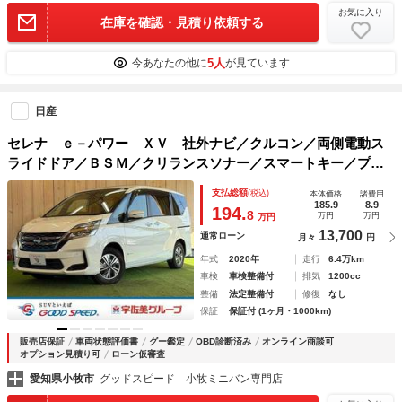
お気に入り
在庫を確認・見積り依頼する
5人
今あなたの他に
が見ています
日産
セレナ ｅ－パワー ＸＶ 社外ナビ／クルコン／両側電動ス
ライドドア／ＢＳＭ／クリランスソナー／スマートキー／プッ
シュスタート／バックカメラ／フルセグ／純正アルミ／エコモ
支払総額
(税込)
本体価格
諸費用
ード／後席エアコン／ＥＴＣ
185.9
8.9
194.
8
万円
万円
万円
13,700
通常ローン
月々
円
年式
2020年
走行
6.4万km
車検
車検整備付
排気
1200cc
整備
法定整備付
修復
なし
保証
保証付 (1ヶ月・1000km)
販売店保証
車両状態評価書
グー鑑定
OBD診断済み
オンライン商談可
オプション見積り可
ローン仮審査
愛知県小牧市
グッドスピード 小牧ミニバン専門店