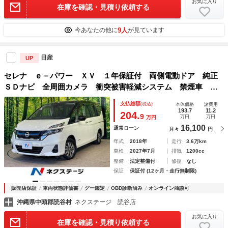
お気に入り
在庫を確認・見積り依頼する
9人
今あなたの他に
が見ています
日産
UP
セレナ ｅ－パワー ＸＶ １年保証付 両側電動ドア 純正
ＳＤナビ 全周囲カメラ 衝突被害軽減システム 禁煙車 コ
ーナーセンサー スマートキー ＬＥＤヘッド ＥＴＣ クル
支払総額
(税込)
本体価格
諸費用
コン 純正１５インチアルミ パークアシスト オートライト
193.7
11.2
204.
9
万円
万円
万円
16,100
通常ローン
月々
円
年式
2018年
走行
3.6万km
車検
2027年7月
排気
1200cc
整備
法定整備付
修復
なし
保証
保証付 (12ヶ月・走行無制限)
販売店保証
車両状態評価書
グー鑑定
OBD診断済み
オンライン商談可
沖縄県中頭郡読谷村
ネクステージ 読谷店
お気に入り
在庫を確認・見積り依頼する