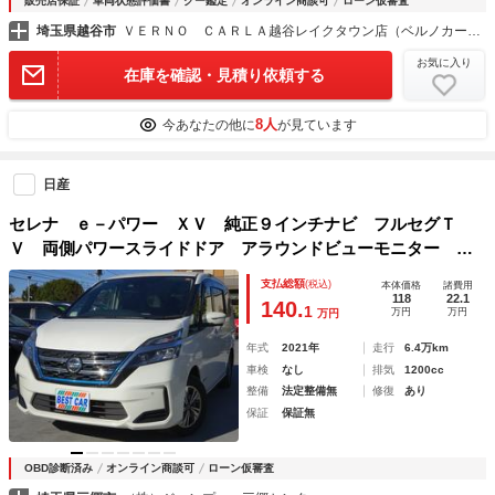
販売店保証
車両状態評価書
グー鑑定
オンライン商談可
ローン仮審査
埼玉県越谷市
ＶＥＲＮＯ ＣＡＲＬＡ越谷レイクタウン店（ベルノカーラ越谷レイクタウン店）
お気に入り
在庫を確認・見積り依頼する
8人
今あなたの他に
が見ています
日産
セレナ ｅ－パワー ＸＶ 純正９インチナビ フルセグＴ
Ｖ 両側パワースライドドア アラウンドビューモニター ド
ライブレコーダー前後 ＥＴＣ Ｂｌｕｅｔｏｏｔｈ ＤＩＳ
支払総額
(税込)
本体価格
諸費用
Ｃ ＵＳＢ クルーズコントロール レーンキープアシスト
118
22.1
140.
1
万円
万円
万円
年式
2021年
走行
6.4万km
車検
なし
排気
1200cc
整備
法定整備無
修復
あり
保証
保証無
OBD診断済み
オンライン商談可
ローン仮審査