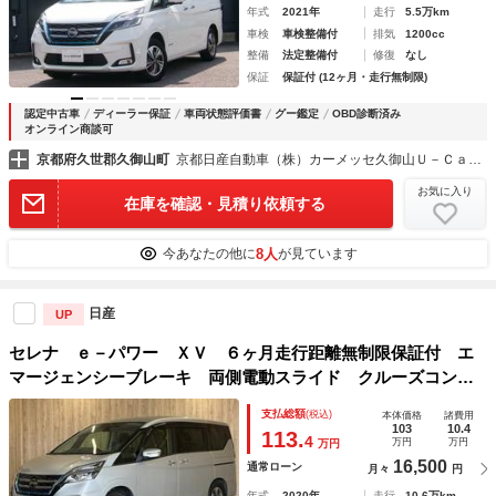
年式
2021年
走行
5.5万km
車検
車検整備付
排気
1200cc
整備
法定整備付
修復
なし
保証
保証付 (12ヶ月・走行無制限)
認定中古車
ディーラー保証
車両状態評価書
グー鑑定
OBD診断済み
オンライン商談可
京都府久世郡久御山町
京都日産自動車（株）カーメッセ久御山Ｕ－Ｃａｒｓ
お気に入り
在庫を確認・見積り依頼する
8人
今あなたの他に
が見ています
日産
UP
セレナ ｅ－パワー ＸＶ ６ヶ月走行距離無制限保証付 エ
マージェンシーブレーキ 両側電動スライド クルーズコント
ロール コーナーセンサー 純正ＳＤナビ 純正１５インチア
支払総額
(税込)
本体価格
諸費用
ルミ ＥＴＣ オートエアコン バックカメラ フルセグ
103
10.4
113.
4
万円
万円
万円
16,500
通常ローン
月々
円
年式
2020年
走行
10.6万km