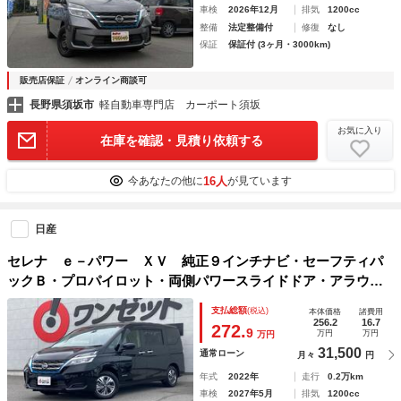
車検
2026年12月
排気
1200cc
整備
法定整備付
修復
なし
保証
保証付 (3ヶ月・3000km)
販売店保証
オンライン商談可
長野県須坂市
軽自動車専門店 カーポート須坂
お気に入り
在庫を確認・見積り依頼する
16人
今あなたの他に
が見ています
日産
セレナ ｅ－パワー ＸＶ 純正９インチナビ・セーフティパ
ックＢ・プロパイロット・両側パワースライドドア・アラウン
ドビューモニター・エマージェンシーブレーキ・電動パーキン
支払総額
(税込)
本体価格
諸費用
グブレーキ・オートブレーキホールド・２列目３列目ＵＳＢ電
256.2
16.7
272.
9
万円
万円
万円
ソ
31,500
通常ローン
月々
円
年式
2022年
走行
0.2万km
車検
2027年5月
排気
1200cc