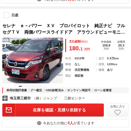
日産
セレナ ｅ－パワー ＸＶ プロパイロット 純正ナビ フル
セグＴＶ 両側パワースライドドア アラウンドビューモニタ
ー ドライブレコーダー ＥＴＣ レーンキープアシスト オ
支払総額
(税込)
本体価格
諸費用
ートライト オートハイビーム デジタルインナーミラー
159.8
20.3
180.
1
万円
万円
万円
年式
2019年
走行
0.9万km
車検
なし
排気
1200cc
整備
法定整備無
修復
あり
保証
保証無
車両状態評価書
グー鑑定
OBD診断済み
オンライン商談可
ローン仮審査
埼玉県三郷市
（株）ジャンプ 三郷センター
お気に入り
在庫を確認・見積り依頼する
4人
今あなたの他に
が見ています