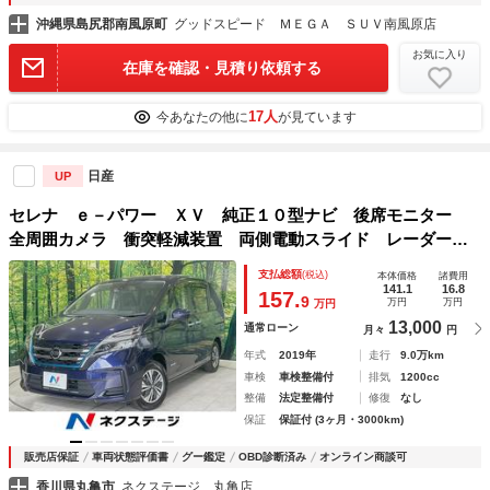
沖縄県島尻郡南風原町
グッドスピード ＭＥＧＡ ＳＵＶ南風原店
お気に入り
在庫を確認・見積り依頼する
17人
今あなたの他に
が見ています
日産
UP
セレナ ｅ－パワー ＸＶ 純正１０型ナビ 後席モニター
全周囲カメラ 衝突軽減装置 両側電動スライド レーダーク
ルーズ ドラレコ ビルトインＥＴＣ 禁煙車 コーナーセン
支払総額
(税込)
本体価格
諸費用
サー スマートキー ＬＥＤヘッド 純正１５インチアルミ
141.1
16.8
157.
9
万円
万円
万円
13,000
通常ローン
月々
円
年式
2019年
走行
9.0万km
車検
車検整備付
排気
1200cc
整備
法定整備付
修復
なし
保証
保証付 (3ヶ月・3000km)
販売店保証
車両状態評価書
グー鑑定
OBD診断済み
オンライン商談可
香川県丸亀市
ネクステージ 丸亀店