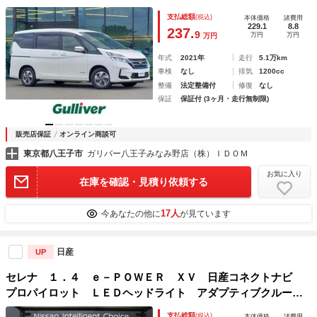
フルセグＴＶ ＥＴＣ ドラレコ 両側電動スライドドア 純
支払総額
(税込)
本体価格
諸費用
正フロアマット シートバックテーブル 純正アルミホイール
229.1
8.8
237.
9
万円
万円
万円
年式
2021年
走行
5.1万km
車検
なし
排気
1200cc
整備
法定整備付
修復
なし
保証
保証付 (3ヶ月・走行無制限)
販売店保証
オンライン商談可
東京都八王子市
ガリバー八王子みなみ野店（株）ＩＤＯＭ
お気に入り
在庫を確認・見積り依頼する
17人
今あなたの他に
が見ています
日産
UP
セレナ １．４ ｅ－ＰＯＷＥＲ ＸＶ 日産コネクトナビ
プロパイロット ＬＥＤヘッドライト アダプティブクルーズ
コントロール エマブレ アイドリングストップ インテリジ
支払総額
(税込)
本体価格
諸費用