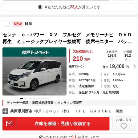
22人
今あなたの他に
が見ています
日産
NEW
セレナ ｅ－パワー ＸＶ フルセグ メモリーナビ ＤＶＤ
再生 ミュージックプレイヤー接続可 後席モニター バック
カメラ 衝突被害軽減システム ＥＴＣ ドラレコ 両側電動
支払総額
(税込)
本体価格
諸費用
スライド ＬＥＤヘッドランプ 乗車定員７人 ３列シート
199.8
10.2
210
万円
万円
万円
19,400
通常ローン
月々
円
年式
2020年
走行
4.6万km
車検
2027年10月
排気
1200cc
整備
法定整備付
修復
なし
保証
保証付 (12ヶ月・走行無制限)
ディーラー保証
車両状態評価書
オンライン商談可
兵庫県川西市
神戸トヨペット（株） ＴＨＥ ＧＡＲＡＧＥ 川西
お気に入り
在庫を確認・見積り依頼する
9人
今あなたの他に
が見ています