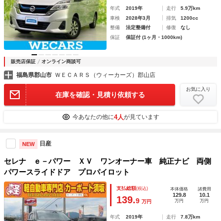
年式
2019年
走行
5.9万km
車検
2028年3月
排気
1200cc
整備
法定整備付
修復
なし
保証
保証付 (1ヶ月・1000km)
販売店保証
オンライン商談可
福島県郡山市
ＷＥＣＡＲＳ（ウィーカーズ）郡山店
お気に入り
在庫を確認・見積り依頼する
4人
今あなたの他に
が見ています
日産
NEW
セレナ ｅ－パワー ＸＶ ワンオーナー車 純正ナビ 両側
パワースライドドア プロパイロット
支払総額
(税込)
本体価格
諸費用
129.8
10.1
139.
9
万円
万円
万円
年式
2019年
走行
7.8万km