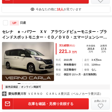
18人
今あなたの他に
が見ています
日産
UP
セレナ ｅ－パワー ＸＶ アラウンドビューモニター・ブラ
インドスポットモニター・ＣＤ／ＤＶＤ・エマージェンシーブ
レーキ・障害物センサー・両側電動スライドドア・スマートキ
支払総額
(税込)
本体価格
諸費用
ー・ウォークスルー純正ＡＷ・ＥＴＣ
203.8
17.5
221.
3
万円
万円
万円
年式
2021年
走行
3.9万km
車検
車検整備付
排気
1200cc
整備
法定整備付
修復
なし
保証
保証付 (12ヶ月・走行無制限)
販売店保証
オンライン商談可
愛知県豊川市
ＶＥＲＮＯ ＣＡＲＬＡ豊川店（ベルノカーラ豊川店）
お気に入り
在庫を確認・見積り依頼する