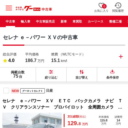
0
お気に入り
閲覧履歴
中古車
輸入車
中古車販売店
新車
車買取
カーリース
整備工場
セレナ ｅ－パワー ＸＶの中古車
総合評価
平均価格
燃費
（WLTCモード）
4.0
186.7
15.1
万円
km/l
掲載台数
75
台
絞り込む
並び替え
条件保存
日産
NEW
グーネットセレクト
セレナ ｅ－パワー ＸＶ ＥＴＣ バックカメラ ナビ Ｔ
Ｖ クリアランスソナー プロパイロット 全周囲カメラ 衝
突被害軽減システム 両側電動スライドドア スマートキー
支払総額
(税込)
本体価格
諸費用
シートヒーター
115.8
14
129.
8
万円
万円
万円