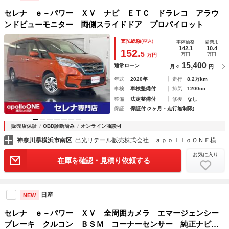
セレナ ｅ－パワー ＸＶ ナビ ＥＴＣ ドラレコ アラウ
ンドビューモニター 両側スライドドア プロパイロット
支払総額
(税込)
本体価格
諸費用
142.1
10.4
152.
5
万円
万円
万円
15,400
通常ローン
月々
円
年式
2020年
走行
8.2万km
車検
車検整備付
排気
1200cc
整備
法定整備付
修復
なし
保証
保証付 (2ヶ月・走行無制限)
販売店保証
OBD診断済み
オンライン商談可
神奈川県横浜市南区
出光リテール販売株式会社 ａｐｏｌｌｏＯＮＥ横浜六ッ川
お気に入り
在庫を確認・見積り依頼する
日産
NEW
セレナ ｅ－パワー ＸＶ 全周囲カメラ エマージェンシー
ブレーキ クルコン ＢＳＭ コーナーセンサー 純正ナビ