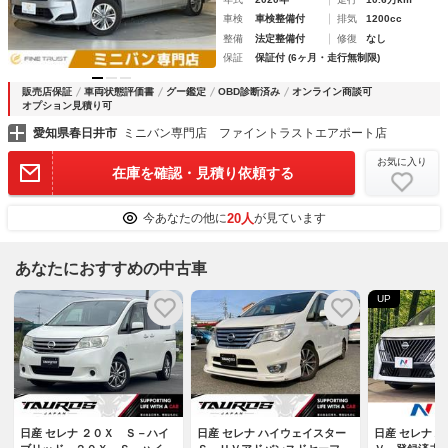
車検
車検整備付
排気
1200cc
整備
法定整備付
修復
なし
保証
保証付 (6ヶ月・走行無制限)
販売店保証
車両状態評価書
グー鑑定
OBD診断済み
オンライン商談可
オプション見積り可
愛知県春日井市
ミニバン専門店 ファイントラストエアポート店
お気に入り
在庫を確認・見積り依頼する
20人
今あなたの他に
が見ています
あなたにおすすめの中古車
UP
日産 セレナ ２０Ｘ Ｓ－ハイ
日産 セレナ ハイウェイスター
日産 セレナ 