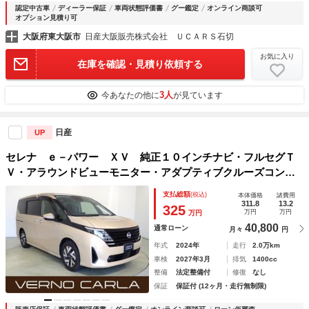
認定中古車
ディーラー保証
車両状態評価書
グー鑑定
オンライン商談可
オプション見積り可
大阪府東大阪市
日産大阪販売株式会社 ＵＣＡＲＳ石切
お気に入り
在庫を確認・見積り依頼する
3人
今あなたの他に
が見ています
日産
UP
セレナ ｅ－パワー ＸＶ 純正１０インチナビ・フルセグＴ
Ｖ・アラウンドビューモニター・アダプティブクルーズコント
ロール・衝突軽減ブレーキ・プロパイロット・両側電動スライ
支払総額
(税込)
本体価格
諸費用
ドドア・インテリジェントスマートルームミラー・ＬＥＤ
311.8
13.2
325
万円
万円
万円
40,800
通常ローン
月々
円
年式
2024年
走行
2.0万km
車検
2027年3月
排気
1400cc
整備
法定整備付
修復
なし
保証
保証付 (12ヶ月・走行無制限)