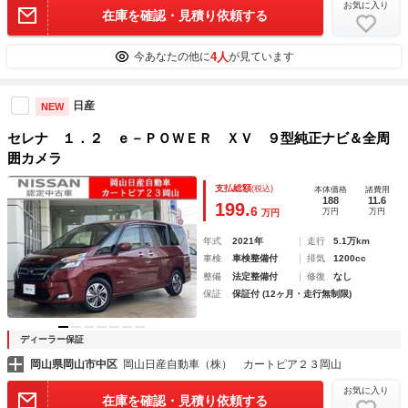
お気に入り
在庫を確認・見積り依頼する
4人
今あなたの他に
が見ています
日産
NEW
セレナ １．２ ｅ－ＰＯＷＥＲ ＸＶ ９型純正ナビ＆全周
囲カメラ
支払総額
(税込)
本体価格
諸費用
188
11.6
199.
6
万円
万円
万円
年式
2021年
走行
5.1万km
車検
車検整備付
排気
1200cc
整備
法定整備付
修復
なし
保証
保証付 (12ヶ月・走行無制限)
ディーラー保証
岡山県岡山市中区
岡山日産自動車（株） カートピア２３岡山
お気に入り
在庫を確認・見積り依頼する