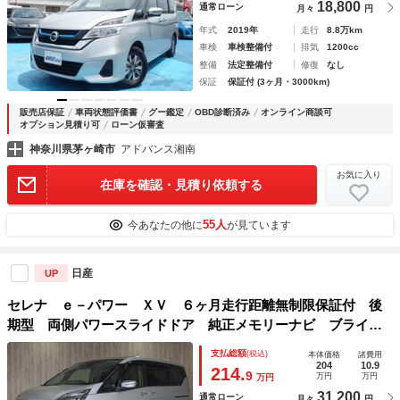
18,800
通常ローン
月々
円
年式
2019年
走行
8.8万km
車検
車検整備付
排気
1200cc
整備
法定整備付
修復
なし
保証
保証付 (3ヶ月・3000km)
販売店保証
車両状態評価書
グー鑑定
OBD診断済み
オンライン商談可
オプション見積り可
ローン仮審査
神奈川県茅ヶ崎市
アドバンス湘南
お気に入り
在庫を確認・見積り依頼する
55人
今あなたの他に
が見ています
日産
UP
セレナ ｅ－パワー ＸＶ ６ヶ月走行距離無制限保証付 後
期型 両側パワースライドドア 純正メモリーナビ ブライン
ドスポットモニター フルセグ 禁煙車 クリアランスソナ
支払総額
(税込)
本体価格
諸費用
ー バックカメラ オートエアコン スマートキー ＤＶＤ再
204
10.9
214.
9
万円
万円
万円
生
31,200
通常ローン
月々
円