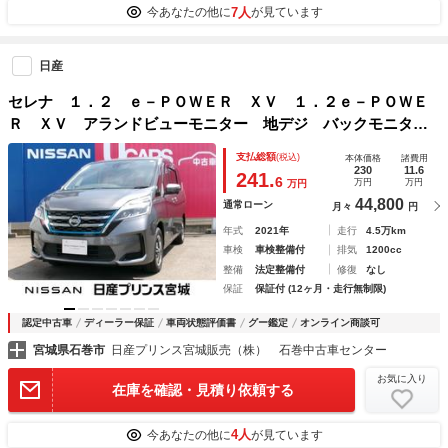
7人
今あなたの他に
が見ています
日産
セレナ １．２ ｅ－ＰＯＷＥＲ ＸＶ １．２ｅ－ＰＯＷＥ
Ｒ ＸＶ アランドビューモニター 地デジ バックモニタ
ー 両側電動パワースライドドア ワンオーナ オートクルー
支払総額
(税込)
本体価格
諸費用
ズコントロール ＬＥＤヘッドランプ インテリキー サイド
230
11.6
241.
6
万円
万円
万円
エアバッグ
44,800
通常ローン
月々
円
年式
2021年
走行
4.5万km
車検
車検整備付
排気
1200cc
整備
法定整備付
修復
なし
保証
保証付 (12ヶ月・走行無制限)
認定中古車
ディーラー保証
車両状態評価書
グー鑑定
オンライン商談可
宮城県石巻市
日産プリンス宮城販売（株） 石巻中古車センター
お気に入り
在庫を確認・見積り依頼する
4人
今あなたの他に
が見ています