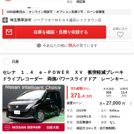
保証
保証無
OBD診断済み
オンライン商談可
オプション見積り可
ローン仮審査
埼玉県草加市
ジーアフターＭＥＧＡ越谷レイクタウン店
お気に入り
在庫を確認・見積り依頼する
38人
今あなたの他に
が見ています
日産
セレナ １．４ ｅ－ＰＯＷＥＲ ＸＶ 衝突軽減ブレーキ
ドライブレコーダー 両側パワースライドドア レーンキープ
アシスト アラウンドビューモニター オートマチックハイビ
支払総額
(税込)
本体価格
諸費用
ーム 衝突軽減ブレーキ ＬＥＤランプ インテリジェントキ
358
13.4
371.
4
万円
万円
万円
ー ＥＴＣ
27,000
据置ローン
月々
円
年式
2025年
走行
695km
車検
2028年1月
排気
1400cc
整備
法定整備付
修復
なし
保証
保証付 (24ヶ月・走行無制限)