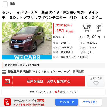
日産
セレナ ｅパワーＸＶ 新品タイヤ／保証書／社外 ９イン
チ ＳＤナビ／フリップダウンモニター 社外 １０．２イン
チ／エマージェンシーブレーキ／両側電動スライドドア／アラ
支払総額
(税込)
本体価格
諸費用
ウンドビューモニター／車線逸脱防止支援システム
140.5
11.4
151.
9
万円
万円
万円
17,100
通常ローン
月々
円
年式
2019年
走行
8.6万km
車検
2028年3月
排気
1200cc
整備
法定整備付
修復
なし
保証
保証付 (1ヶ月・1000km)
販売店保証
オンライン商談可
鹿児島県鹿児島市
ＷＥＣＡＲＳ（ウィーカーズ）鹿児島店
お気に入り
在庫を確認・見積り依頼する
6人
今あなたの他に
が見ています
グーネットアプリ
RENEW
ダウンロード
アプリを開く
日産
メアド不要で問い合わせ可能