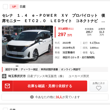
日産
UP
セレナ １．４ ｅ－ＰＯＷＥＲ ＸＶ プロパイロット 後
席モニター ＥＴＣ２．０ ＬＥＤライト コネクトナビ ア
ラウンドビューＭ シート＆ステアリングヒータ ＨＤＭ
支払総額
(税込)
本体価格
諸費用
Ｉ ＴＶキャンセラー 両側オートスライドドア
285.7
11.3
297
万円
万円
万円
年式
2023年
走行
5.2万km
車検
2028年4月
排気
1400cc
整備
法定整備付
修復
なし
保証
保証付 (12ヶ月・走行無制限)
認定中古車
ディーラー保証
車両状態評価書
オンライン商談可
埼玉県所沢市
日産プリンス埼玉販売（株） ユーカーズ所沢
お気に入り
在庫を確認・見積り依頼する
16人
今あなたの他に
が見ています