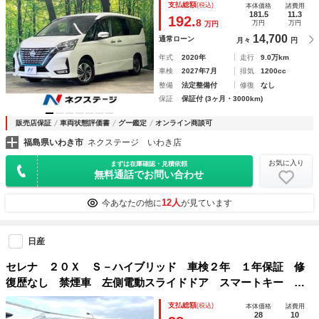
支払総額
(税込)
本体価格
諸費用
ーナーセンサー レーンキープ スマートキー ＬＥＤヘッ
181.5
11.3
192.
8
万円
万円
万円
ド ＥＴＣ
14,700
通常ローン
月々
円
年式
2020年
走行
9.0万km
車検
2027年7月
排気
1200cc
整備
法定整備付
修復
なし
保証
保証付 (3ヶ月・3000km)
販売店保証
車両状態評価書
グー鑑定
オンライン商談可
福島県いわき市
ネクステージ いわき店
お気に入り
まずは在庫確認・見積依頼
無料通話でお問い合わせ
12人
今あなたの他に
が見ています
日産
セレナ ２０Ｘ Ｓ－ハイブリッド 車検２年 １年保証 修
復歴なし 禁煙車 左側電動スライドドア スマートキー 盗
難防止システム 衝突安全ボディ エアコン パワーステアリ
支払総額
(税込)
本体価格
諸費用
ング
28
10