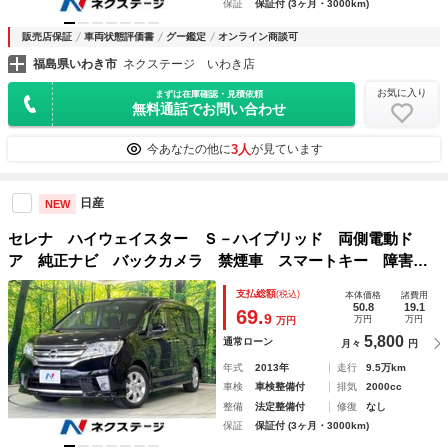
保証
保証付 (3ヶ月・3000km)
販売店保証
車両状態評価書
グー鑑定
オンライン商談可
福島県いわき市
ネクステージ いわき店
お気に入り
まずは在庫確認・見積依頼
無料通話でお問い合わせ
3人
今あなたの他に
が見ています
日産
NEW
セレナ ハイウェイスター Ｓ－ハイブリッド 両側電動ド
ア 純正ナビ バックカメラ 禁煙車 スマートキー 障害物
センサー ＥＴＣ クルコン 純正１６インチＡＷ オートラ
支払総額
(税込)
本体価格
諸費用
イト オートエアコン Ｂｌｕｅｔｏｏｔｈ ＣＤ ＤＶＤ再
50.8
19.1
69.
9
万円
万円
万円
生 フルセグ
5,800
通常ローン
月々
円
年式
2013年
走行
9.5万km
車検
車検整備付
排気
2000cc
整備
法定整備付
修復
なし
保証
保証付 (3ヶ月・3000km)