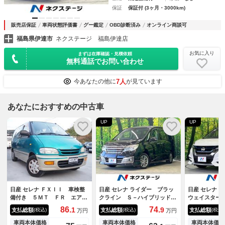
保証
保証付 (3ヶ月・3000km)
販売店保証
車両状態評価書
グー鑑定
OBD診断済み
オンライン商談可
福島県伊達市
ネクステージ 福島伊達店
お気に入り
まずは在庫確認・見積依頼
無料通話でお問い合わせ
7人
今あなたの他に
が見ています
あなたにおすすめの中古車
UP
UP
日産 セレナ ＦＸＩＩ 車検整
日産 セレナ ライダー ブラッ
日産 セレナ 
備付き ５ＭＴ ＦＲ エアコ
クライン Ｓ－ハイブリッド
ウェイスター
ン ＳＲ２０ＤＥエンジン
両側電動スライド 純正８型ナ
ア 純正９型
86.
74.
1
9
支払総額
支払総額
支払総額
(税込)
(税込)
(税込)
万円
万円
ビ フリップダウン バックカ
置 プロパイ
メラ エマージェンシーブレー
シートヒータ
車両本体価格
車両本体価格
車両本体価格