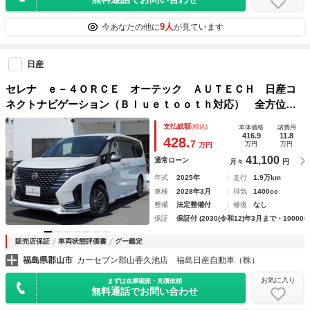
9人
今あなたの他に
が見ています
日産
セレナ ｅ－４ＯＲＣＥ オーテック ＡＵＴＥＣＨ 日産コ
ネクトナビゲーション（Ｂｌｕｅｔｏｏｔｈ対応） 全方位モ
ニター ＥＴＣ２．０ 両側オートスライドドア プロパイロ
支払総額
(税込)
本体価格
諸費用
ット シートヒーター＆ハンドルヒーター ＨＤＭＩ＆ＵＳＢ
416.9
11.8
428.
7
万円
万円
万円
ソケット
41,100
通常ローン
月々
円
年式
2025年
走行
1.9万km
車検
2028年3月
排気
1400cc
整備
法定整備付
修復
なし
保証
保証付 (2030(令和12)年3月まで・100000
販売店保証
車両状態評価書
グー鑑定
福島県郡山市
カーセブン郡山香久池店 福島日産自動車（株）
お気に入り
まずは在庫確認・見積依頼
無料通話でお問い合わせ