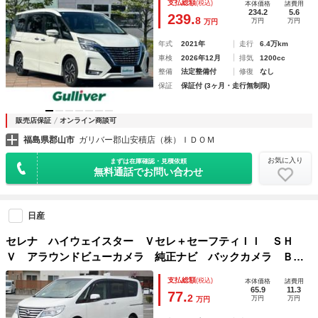
支払総額
(税込)
本体価格
諸費用
側パワースライドドア フロアマット ドアバイザー 電動パ
234.2
5.6
239.
8
万円
万円
万円
ーキング
年式
2021年
走行
6.4万km
車検
2026年12月
排気
1200cc
整備
法定整備付
修復
なし
保証
保証付 (3ヶ月・走行無制限)
販売店保証
オンライン商談可
福島県郡山市
ガリバー郡山安積店（株）ＩＤＯＭ
お気に入り
まずは在庫確認・見積依頼
無料通話でお問い合わせ
日産
セレナ ハイウェイスター Ｖセレ＋セーフティＩＩ ＳＨ
Ｖ アラウンドビューカメラ 純正ナビ バックカメラ Ｂｌ
ｕｅｔｏｏｔｔｈ フリップダウンモニター 両側電動スライ
支払総額
(税込)
本体価格
諸費用
ドドア プッシュスタート ３列シート クルーズコントロー
65.9
11.3
77.
2
万円
万円
万円
ル ２年保証付