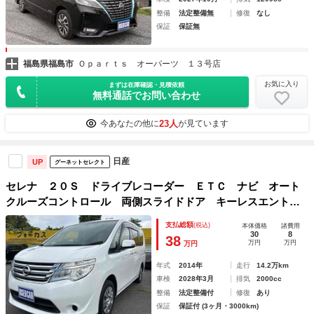
整備
法定整備無
修復
なし
保証
保証無
福島県福島市
Ｏｐａｒｔｓ オーパーツ １３号店
お気に入り
まずは在庫確認・見積依頼
無料通話でお問い合わせ
23人
今あなたの他に
が見ています
日産
UP
グーネットセレクト
セレナ ２０Ｓ ドライブレコーダー ＥＴＣ ナビ オート
クルーズコントロール 両側スライドドア キーレスエントリ
ー 電動格納ミラー ３列シート ウォークスルー ＣＶＴ
支払総額
(税込)
本体価格
諸費用
衝突安全ボディ ＡＢＳ ＥＳＣ エアコン
30
8
38
万円
万円
万円
年式
2014年
走行
14.2万km
車検
2028年3月
排気
2000cc
整備
法定整備付
修復
あり
保証
保証付 (3ヶ月・3000km)