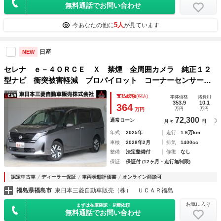
無料通話でお問い合わせ
5人
今あなたの他に
が見ています
日産
NEW
セレナ ｅ－４ＯＲＣＥ Ｘ 禁煙 全周囲カメラ 純正１２
型ナビ 衝突被害軽減 プロパイロット コーナーセンサー
ブラインドスポットモニター 車両状態評価書４．５点 シー
支払総額
(税込)
本体価格
諸費用
トヒーター ＬＥＤヘッド オートマチックハイビーム
353.9
10.1
364
万円
万円
万円
72,300
通常ローン
月々
円
年式
2025年
走行
1.6万km
車検
2028年2月
排気
1400cc
整備
法定整備付
修復
なし
保証
保証付 (12ヶ月・走行無制限)
認定中古車
ディーラー保証
車両状態評価書
オンライン商談可
福島県福島市
東日本三菱自動車販売（株） ＵＣＡＲ福島
お気に入り
まずは在庫確認・見積依頼
無料通話でお問い合わせ