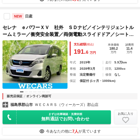
日産
NEW
セレナ ｅパワーＸＶ 社外 ＳＤナビ／インテリジェントル
ームミラー／衝突安全装置／両側電動スライドドア／シートヒ
ーター 前席／アラウンドビューモニター／車線逸脱防止支援
支払総額
(税込)
本体価格
諸費用
システム／プロパイロット／ドライブレコーダー 社外
180.2
11.4
191.
6
万円
万円
万円
年式
2019年
走行
5.9万km
車検
2028年3月
排気
1200cc
整備
法定整備付
修復
なし
保証
保証付 (1ヶ月・1000km)
販売店保証
オンライン商談可
福島県郡山市
ＷＥＣＡＲＳ（ウィーカーズ）郡山店
お気に入り
まずは在庫確認・見積依頼
無料通話でお問い合わせ
7人
今あなたの他に
が見ています