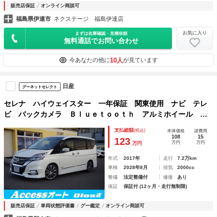
販売店保証
オンライン商談可
福島県伊達市
ネクステージ 福島伊達店
お気に入り
まずは在庫確認・見積依頼
無料通話でお問い合わせ
10人
今あなたの他に
が見ています
日産
グーネットセレクト
セレナ ハイウェイスター 一年保証 関東使用 ナビ テレ
ビ バックカメラ Ｂｌｕｅｔｏｏｔｈ アルミホイール
プッシュスタート
支払総額
(税込)
本体価格
諸費用
108
15
123
万円
万円
万円
年式
2017年
走行
7.2万km
車検
2028年8月
排気
2000cc
整備
法定整備付
修復
あり
保証
保証付 (12ヶ月・走行無制限)
販売店保証
車両状態評価書
グー鑑定
オンライン商談可