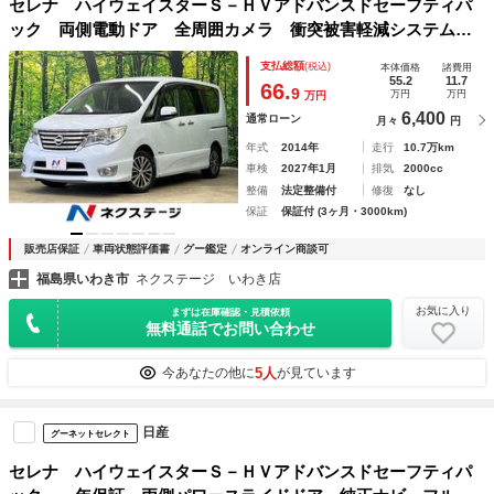
セレナ ハイウェイスターＳ－ＨＶアドバンスドセーフティパ
ック 両側電動ドア 全周囲カメラ 衝突被害軽減システム
禁煙車 ドラレコ コーナーセンサー スマートキー ＬＥＤ
支払総額
(税込)
本体価格
諸費用
ヘッド ビルトインＥＴＣ クルコン 純正１６インチアル
55.2
11.7
66.
9
万円
万円
万円
ミ 車線逸脱警報 オートライト
6,400
通常ローン
月々
円
年式
2014年
走行
10.7万km
車検
2027年1月
排気
2000cc
整備
法定整備付
修復
なし
保証
保証付 (3ヶ月・3000km)
販売店保証
車両状態評価書
グー鑑定
オンライン商談可
福島県いわき市
ネクステージ いわき店
お気に入り
まずは在庫確認・見積依頼
無料通話でお問い合わせ
5人
今あなたの他に
が見ています
日産
グーネットセレクト
セレナ ハイウェイスターＳ－ＨＶアドバンスドセーフティパ