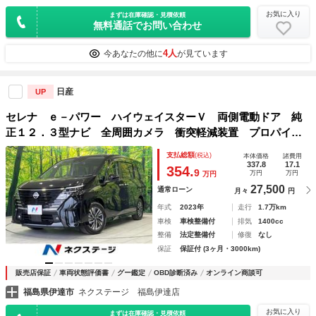
お気に入り
まずは在庫確認・見積依頼
無料通話でお問い合わせ
4人
今あなたの他に
が見ています
日産
UP
セレナ ｅ－パワー ハイウェイスターＶ 両側電動ドア 純
正１２．３型ナビ 全周囲カメラ 衝突軽減装置 プロパイロ
ット 禁煙車 前後ドラレコ 障害物センサー ＢＳＭ レー
支払総額
(税込)
本体価格
諸費用
ンキープ ＬＥＤヘッド＆フォグ ＥＴＣ２．０ デジタルイ
337.8
17.1
354.
9
万円
万円
万円
ンナーミラー
27,500
通常ローン
月々
円
年式
2023年
走行
1.7万km
車検
車検整備付
排気
1400cc
整備
法定整備付
修復
なし
保証
保証付 (3ヶ月・3000km)
販売店保証
車両状態評価書
グー鑑定
OBD診断済み
オンライン商談可
福島県伊達市
ネクステージ 福島伊達店
お気に入り
まずは在庫確認・見積依頼