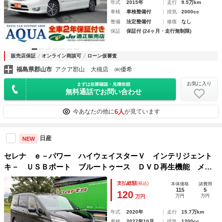
年式
2015年
走行
9.5万km
車検
車検整備付
排気
2000cc
整備
法定整備付
修復
なし
保証
保証付 (24ヶ月・走行無制限)
販売店保証
オンライン商談可
ローン仮審査
福島県郡山市
アクア郡山 大槻店 ㈱優希
お気に入り
まずは在庫確認・見積依頼
無料通話でお問い合わせ
6人
今あなたの他に
が見ています
日産
NEW
セレナ ｅ－パワー ハイウェイスターＶ インテリジェント
キ－ ＵＳＢポート ブルートゥース ＤＶＤ再生機能 メデ
ィアプレイヤー接続 衝突軽減ブレーキ Ｗエアコン ハーフ
支払総額
(税込)
本体価格
諸費用
レザー Ｓヒーター ブルーレイ再生 フロントカメラ 電動
115
5
120
万円
万円
万円
格納ミラー
年式
2020年
走行
15.7万km
車検
2027年10月
排気
1200cc