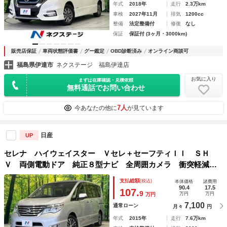
年式
2018年
走行
2.3万km
車検
2027年11月
排気
1200cc
整備
法定整備付
修復
なし
保証
保証付 (3ヶ月・3000km)
販売店保証
車両状態評価書
グー鑑定
OBD診断済み
オンライン商談可
福島県伊達市
ネクステージ 福島伊達店
お気に入り
まずは在庫確認・見積依頼
無料通話でお問い合わせ
7人
今あなたの他に
が見ています
日産
UP
セレナ ハイウェイスター Ｖセレ＋セーフティＩＩ ＳＨ
Ｖ 両側電動ドア 純正８型ナビ 全周囲カメラ 衝突軽減装
置 禁煙車 前後ドラレコ スマートキー ＬＥＤヘッド Ｅ
支払総額
(税込)
本体価格
諸費用
ＴＣ 純正１６インチＡＷ 誤発進抑制機能 車線逸脱警報
90.4
17.5
107.
9
万円
万円
万円
Ｂｌｕｅｔｏｏｔｈ ＣＤ ＤＶＤ再生
7,100
通常ローン
月々
円
年式
2015年
走行
7.6万km