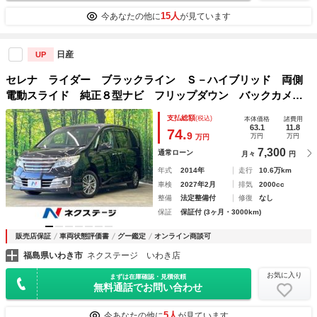
15人
今あなたの他に
が見ています
日産
UP
セレナ ライダー ブラックライン Ｓ－ハイブリッド 両側
電動スライド 純正８型ナビ フリップダウン バックカメ
ラ エマージェンシーブレーキ 禁煙車 前後ドラレコ レー
支払総額
(税込)
本体価格
諸費用
ンキープ スマートキー ＬＥＤヘッド ＥＴＣ クルコン
63.1
11.8
74.
9
万円
万円
万円
車線逸脱警報 オートライト
7,300
通常ローン
月々
円
年式
2014年
走行
10.6万km
車検
2027年2月
排気
2000cc
整備
法定整備付
修復
なし
保証
保証付 (3ヶ月・3000km)
販売店保証
車両状態評価書
グー鑑定
オンライン商談可
福島県いわき市
ネクステージ いわき店
お気に入り
まずは在庫確認・見積依頼
無料通話でお問い合わせ
5人
今あなたの他に
が見ています