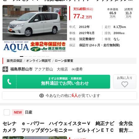
ニター クルーズコントロール プッシュスタート ムーンル
支払総額
(税込)
本体価格
諸費用
ーフ 純正１５インチアルミホイール ビルトインＥＴＣ ２
65.9
11.3
77.
2
万円
万円
万円
年保証付
年式
2012年
走行
8.1万km
車検
2027年3月
排気
2000cc
整備
法定整備付
修復
なし
保証
保証付 (24ヶ月・走行無制限)
販売店保証
オンライン商談可
ローン仮審査
福島県郡山市
アクア郡山 大槻店 ㈱優希
お気に入り
まずは在庫確認・見積依頼
無料通話でお問い合わせ
6人
今あなたの他に
が見ています
日産
NEW
セレナ ｅ－パワー ハイウェイスターＶ 純正ナビ 全方位
カメラ フリップダウンモニター ビルトインＥＴＣ 前方ド
ラレコ インテリジェントルームミラー プロパイロット 両