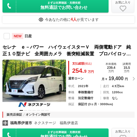
お気に入り
まずは在庫確認・見積依頼
無料通話でお問い合わせ
4人
今あなたの他に
が見ています
日産
NEW
セレナ ｅ－パワー ハイウェイスターＶ 両側電動ドア 純
正１０型ナビ 全周囲カメラ 衝突軽減装置 プロパイロッ
ト 禁煙車 前後ドラレコ ＥＴＣ ＢＳＭ 障害物センサ
支払総額
(税込)
本体価格
諸費用
ー スマートキー ＬＥＤヘッド＆フォグ 純正１６インチＡ
239.4
15.5
254.
9
万円
万円
万円
Ｗ 車線逸脱警報
19,400
通常ローン
月々
円
年式
2021年
走行
4.9万km
車検
車検整備付
排気
1200cc
整備
法定整備付
修復
なし
保証
保証付 (3ヶ月・3000km)
販売店保証
オンライン商談可
福島県伊達市
ネクステージ 福島伊達店
お気に入り
まずは在庫確認・見積依頼
無料通話でお問い合わせ