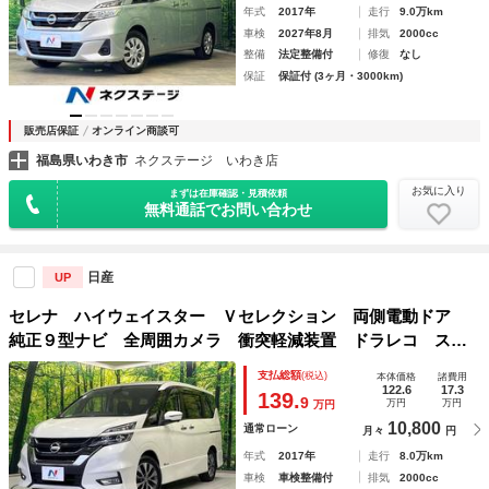
年式
2017年
走行
9.0万km
車検
2027年8月
排気
2000cc
整備
法定整備付
修復
なし
保証
保証付 (3ヶ月・3000km)
販売店保証
オンライン商談可
福島県いわき市
ネクステージ いわき店
お気に入り
まずは在庫確認・見積依頼
無料通話でお問い合わせ
日産
UP
セレナ ハイウェイスター Ｖセレクション 両側電動ドア
純正９型ナビ 全周囲カメラ 衝突軽減装置 ドラレコ スマ
ートキー ＬＥＤヘッド ＥＴＣ クルコン 純正１６インチ
支払総額
(税込)
本体価格
諸費用
ＡＷ ステアリングスイッチ Ｂｌｕｅｔｏｏｔｈ フルセ
122.6
17.3
139.
9
万円
万円
万円
グ ＣＤ ＤＶＤ再生
10,800
通常ローン
月々
円
年式
2017年
走行
8.0万km
車検
車検整備付
排気
2000cc