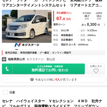
リアエンターテイメントシステムセット リアオートエアコ
ン ＨＩＤヘッドライト 両側パワースライドドア 車高調
支払総額
(税込)
本体価格
諸費用
インテリジェントキー プッシュスタート
48.7
19.1
67.
8
万円
万円
万円
8,300
通常ローン
月々
円
年式
2011年
走行
9.5万km
車検
車検整備付
排気
2000cc
整備
法定整備付
修復
なし
保証
保証付 (3ヶ月・3000km)
販売店保証
車両状態評価書
グー鑑定
オンライン商談可
福島県郡山市
ネクステージ 郡山店
お気に入り
まずは在庫確認・見積依頼
無料通話でお問い合わせ
4人
今あなたの他に
が見ています
日産
セレナ ハイウェイスター Ｖセレクション ４ＷＤ 社外ナ
ビ フルセグＴＶ 両側電動スライドドア フリップダウンモ