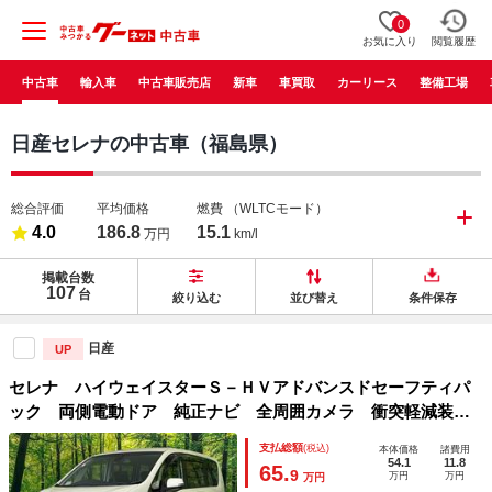
0
お気に入り
閲覧履歴
中古車
輸入車
中古車販売店
新車
車買取
カーリース
整備工場
日産セレナの中古車（福島県）
総合評価
平均価格
燃費
（WLTCモード）
4.0
186.8
15.1
万円
km/l
掲載台数
107
台
絞り込む
並び替え
条件保存
日産
UP
セレナ ハイウェイスターＳ－ＨＶアドバンスドセーフティパ
ック 両側電動ドア 純正ナビ 全周囲カメラ 衝突軽減装
置 禁煙車 障害物センサー スマートキー ＬＥＤヘッド
支払総額
(税込)
本体価格
諸費用
ＥＴＣ クルコン 純正１６インチＡＷ オートライト 車線
54.1
11.8
65.
9
万円
万円
万円
逸脱警報 誤発進抑制機能 フルセグ