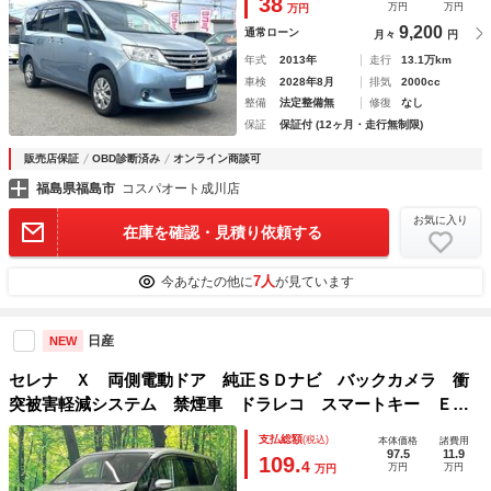
38
万円
万円
万円
9,200
通常ローン
月々
円
年式
2013年
走行
13.1万km
車検
2028年8月
排気
2000cc
整備
法定整備無
修復
なし
保証
保証付 (12ヶ月・走行無制限)
販売店保証
OBD診断済み
オンライン商談可
福島県福島市
コスパオート成川店
お気に入り
在庫を確認・見積り依頼する
7人
今あなたの他に
が見ています
日産
NEW
セレナ Ｘ 両側電動ドア 純正ＳＤナビ バックカメラ 衝
突被害軽減システム 禁煙車 ドラレコ スマートキー ＥＴ
Ｃ クルコン オートライト オートエアコン Ｂｌｕｅｔｏ
支払総額
(税込)
本体価格
諸費用
ｏｔｈ ＣＤ
97.5
11.9
109.
4
万円
万円
万円