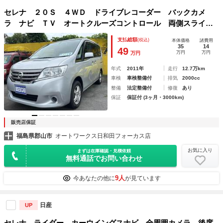
セレナ ２０Ｓ ４ＷＤ ドライブレコーダー バックカメ
ラ ナビ ＴＶ オートクルーズコントロール 両側スライ
ド・片側電動 オートライト スマートキー 電動格納ミラ
支払総額
(税込)
本体価格
諸費用
ー ３列シート ＣＶＴ アルミホイール
35
14
49
万円
万円
万円
年式
2011年
走行
12.7万km
車検
車検整備付
排気
2000cc
整備
法定整備付
修復
あり
保証
保証付 (3ヶ月・3000km)
販売店保証
福島県郡山市
オートワークス日和田フォーカス店
お気に入り
まずは在庫確認・見積依頼
無料通話でお問い合わせ
9人
今あなたの他に
が見ています
日産
UP
セレナ ライダー カーウイングスナビ 全周囲カメラ 後席