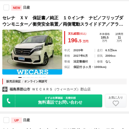
日産
NEW
セレナ ＸＶ 保証書／純正 １０インチ ナビ／フリップダ
ウンモニター／衝突安全装置／両側電動スライドドア／アラウ
ンドビューモニター／車線逸脱防止支援システム／プロパイロ
支払総額
(税込)
本体価格
諸費用
ット／ドライブレコーダー 前後
185.5
11
196.
5
万円
万円
万円
年式
2020年
走行
6.5万km
車検
2027年6月
排気
2000cc
整備
法定整備付
修復
なし
保証
保証付 (1ヶ月・1000km)
販売店保証
オンライン商談可
福島県郡山市
ＷＥＣＡＲＳ（ウィーカーズ）郡山店
お気に入り
まずは在庫確認・見積依頼
無料通話でお問い合わせ
日産
UP