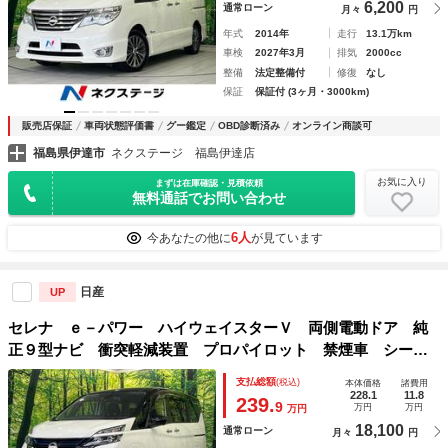
6,200
通常ローン
月々
円
年式
2014年
走行
13.1万km
車検
2027年3月
排気
2000cc
整備
法定整備付
修復
なし
保証
保証付 (3ヶ月・3000km)
販売店保証
車両状態評価書
グー鑑定
OBD診断済み
オンライン商談可
福島県伊達市
ネクステージ 福島伊達店
お気に入り
まずは在庫確認・見積依頼
無料通話でお問い合わせ
6人
今あなたの他に
が見ています
日産
UP
セレナ ｅ－パワー ハイウェイスターＶ 両側電動ドア 純
正９型ナビ 衝突軽減装置 プロパイロット 禁煙車 シート
ヒーター ２トーンカラー 前後ドラレコ 障害物センサー
支払総額
(税込)
本体価格
諸費用
スマートキー ＬＥＤヘッド ＥＴＣ 純正１５インチＡＷ
228.1
11.8
239.
9
万円
万円
万円
オートハイビーム
18,100
通常ローン
月々
円