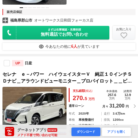
販売店保証
福島県郡山市
オートワークス日和田フォーカス店
お気に入り
まずは在庫確認・見積依頼
無料通話でお問い合わせ
6人
今あなたの他に
が見ています
日産
UP
セレナ ｅ－パワー ハイウェイスターＶ 純正１０インチＳ
Ｄナビ＿アラウンドビューモニター＿プロパイロット＿＿ビル
ドインＥＴＣ＿両側パワースライドドア＿Ｂｌｕｅｔｏｏｔｈ
支払総額
(税込)
本体価格
諸費用
オーディオ＿ドライブレコーダー＿ＢＳＭ＿純正１５インチＡ
257.6
12.9
270.
5
万円
万円
万円
Ｗ＿キーフリー
31,200
通常ローン
月々
円
年式
2020年
走行
3.6万km
車検
車検整備付
排気
1200cc
整備
法定整備付
修復
なし
グーネットアプリ
RENEW
保証
保証付 (3ヶ月・3000km)
ダウンロード
アプリを開く
メアド不要で問い合わせ可能