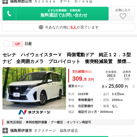
福島県郡山市
Ａｃｃｅｓｓ オート Ｄｉｏｓ店
お気に入り
まずは在庫確認・見積依頼
無料通話でお問い合わせ
6人
今あなたの他に
が見ています
日産
UP
セレナ ハイウェイスターＶ 両側電動ドア 純正１２．３型
ナビ 全周囲カメラ プロパイロット 衝突軽減装置 禁煙
車 半革シート 前後ドラレコ 障害物センサー ＢＳＭ Ｌ
支払総額
(税込)
本体価格
諸費用
ＥＤヘッド＆フォグ ＥＴＣ２．０ デジタルインナーミラー
292.5
17.4
309.
9
万円
万円
万円
25,600
通常ローン
月々
円
年式
2025年
走行
3.0万km
車検
車検整備付
排気
2000cc
整備
法定整備付
修復
なし
保証
保証付 (3ヶ月・3000km)
販売店保証
車両状態評価書
グー鑑定
オンライン商談可
福島県伊達市
ネクステージ 福島伊達店