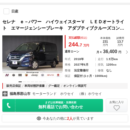
日産
セレナ ｅ－パワー ハイウェイスターＶ ＬＥＤオートライ
ト エマージェンシーブレーキ アダプティブクルーズコント
ロール パーイングアシスト ＦＲソナー オートライト ア
支払総額
(税込)
本体価格
諸費用
ラウンドビューモニター フロント＆バック＆サイドカメラ
231
13.7
244.
7
万円
万円
万円
ＥＴＣ
36,400
通常ローン
月々
円
年式
2018年
走行
1.9万km
車検
2027年6月
排気
1200cc
整備
法定整備付
修復
なし
保証
保証付 (1ヶ月・1000km)
販売店保証
車両状態評価書
グー鑑定
オンライン商談可
福島県郡山市
モーターランド ホウセイ （株）ホウセイ
お気に入り
まずは在庫確認・見積依頼
無料通話でお問い合わせ
2人
今あなたの他に
が見ています