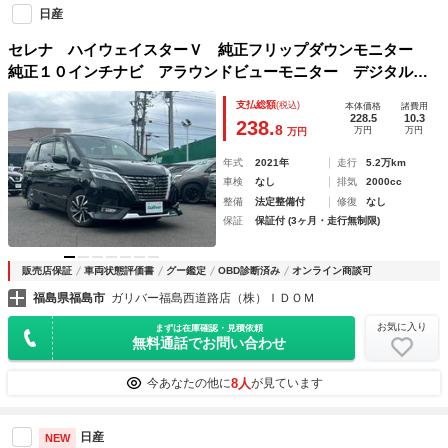
日産
セレナ ハイウェイスターＶ 純正フリップダウンモニター
純正１０インチナビ アラウンドビューモニター デジタルイ
ンナーミラー ＥＴＣ ドライブレコーダー 両側パワースラ
支払総額
(税込)
本体価格
諸費用
イドドア スマートキー プッシュスタート
228.5
10.3
238.
8
万円
万円
万円
年式
2021年
走行
5.2万km
車検
なし
排気
2000cc
整備
法定整備付
修復
なし
保証
保証付 (3ヶ月・走行無制限)
販売店保証
車両状態評価書
グー鑑定
OBD診断済み
オンライン商談可
福島県福島市
ガリバー福島西道路店（株）ＩＤＯＭ
お気に入り
まずは在庫確認・見積依頼
無料通話でお問い合わせ
8人
今あなたの他に
が見ています
日産
NEW