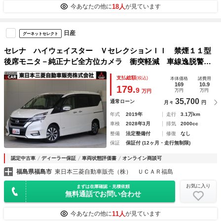
18人
今あなたの他に
が見ています
日産
グーネットセレクト
セレナ ハイウェイスター ＶセレクションＩＩ 禁煙１１型
後席モニタ－純正ナビ全方位カメラ 衝突軽減 車線逸脱警
報 プロパイロット レーダークルコン シートヒーター ア
支払総額
(税込)
本体価格
諸費用
イドリングストップ Ｂｌｕｅｔｏｏｔｈ 両側電動スライド
169
10.9
179.
9
万円
万円
万円
ドア ３列シート８人乗り
35,700
通常ローン
月々
円
年式
2019年
走行
3.1万km
車検
2028年3月
排気
2000cc
整備
法定整備付
修復
なし
保証
保証付 (12ヶ月・走行無制限)
認定中古車
ディーラー保証
車両状態評価書
オンライン商談可
福島県福島市
東日本三菱自動車販売（株） ＵＣＡＲ福島
お気に入り
まずは在庫確認・見積依頼
無料通話でお問い合わせ
11人
今あなたの他に
が見ています