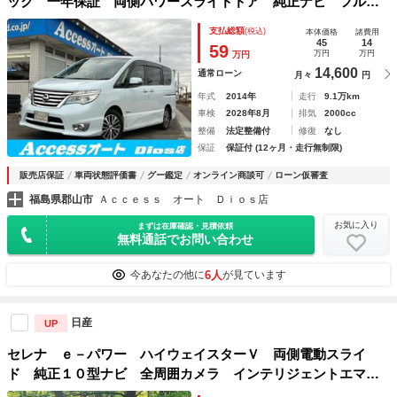
ック 一年保証 両側パワースライドドア 純正ナビ フルセ
グテレビ フリップダウンモニター バックカメラ クルーズ
支払総額
(税込)
本体価格
諸費用
コントロール ドライブレコーダー オートライト ＨＩＤ
45
14
59
万円
万円
万円
ＥＴＣ
14,600
通常ローン
月々
円
年式
2014年
走行
9.1万km
車検
2028年8月
排気
2000cc
整備
法定整備付
修復
なし
保証
保証付 (12ヶ月・走行無制限)
販売店保証
車両状態評価書
グー鑑定
オンライン商談可
ローン仮審査
福島県郡山市
Ａｃｃｅｓｓ オート Ｄｉｏｓ店
お気に入り
まずは在庫確認・見積依頼
無料通話でお問い合わせ
6人
今あなたの他に
が見ています
日産
UP
セレナ ｅ－パワー ハイウェイスターＶ 両側電動スライ
ド 純正１０型ナビ 全周囲カメラ インテリジェントエマー
ジェンシーブレーキ プロパイロット 禁煙車 ドラレコ コ