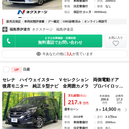
車検
車検整備付
排気
2000cc
整備
法定整備付
修復
なし
保証
保証付 (3ヶ月・3000km)
販売店保証
車両状態評価書
グー鑑定
OBD診断済み
オンライン商談可
福島県伊達市
ネクステージ 福島伊達店
お気に入り
まずは在庫確認・見積依頼
無料通話でお問い合わせ
3人
今あなたの他に
が見ています
日産
UP
セレナ ハイウェイスター Ｖセレクション 両側電動ドア
後席モニター 純正９型ナビ 全周囲カメラ プロパイロッ
ト 衝突軽減装置 セーフティパックＢ 禁煙車 ドラレコ
支払総額
(税込)
本体価格
諸費用
障害物センサー スマートキー ＬＥＤヘッド ＥＴＣ デジ
200.6
17.3
217.
9
万円
万円
万円
タルインナーミラー
14,900
通常ローン
月々
円
年式
2018年
走行
3.3万km
車検
車検整備付
排気
2000cc
整備
法定整備付
修復
なし