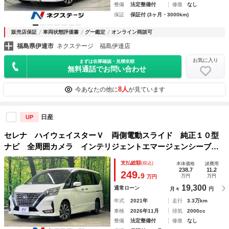
整備
法定整備付
修復
なし
保証
保証付 (3ヶ月・3000km)
販売店保証
車両状態評価書
グー鑑定
オンライン商談可
福島県伊達市
ネクステージ 福島伊達店
お気に入り
まずは在庫確認・見積依頼
無料通話でお問い合わせ
8人
今あなたの他に
が見ています
日産
UP
セレナ ハイウェイスターＶ 両側電動スライド 純正１０型
ナビ 全周囲カメラ インテリジェントエマージェンシーブレ
ーキ プロパイロット レーダークルーズ 禁煙車 ドラレ
支払総額
(税込)
本体価格
諸費用
コ コーナーセンサー レーンキープ スマートキー ＬＥＤ
238.7
11.2
249.
9
万円
万円
万円
ヘッド
19,300
通常ローン
月々
円
年式
2021年
走行
3.3万km
車検
2026年11月
排気
2000cc
整備
法定整備付
修復
なし