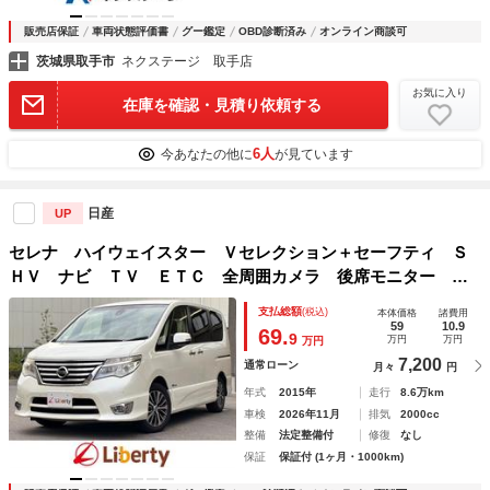
販売店保証
車両状態評価書
グー鑑定
OBD診断済み
オンライン商談可
茨城県取手市
ネクステージ 取手店
お気に入り
在庫を確認・見積り依頼する
6人
今あなたの他に
が見ています
日産
UP
セレナ ハイウェイスター Ｖセレクション＋セーフティ Ｓ
ＨＶ ナビ ＴＶ ＥＴＣ 全周囲カメラ 後席モニター ク
リアランスソナー オートクルーズコントロール レーンアシ
支払総額
(税込)
本体価格
諸費用
スト 衝突被害軽減システム 両側電動スライドドア ＬＥＤ
59
10.9
69.
9
万円
万円
万円
ヘッドランプ スマートキー
7,200
通常ローン
月々
円
年式
2015年
走行
8.6万km
車検
2026年11月
排気
2000cc
整備
法定整備付
修復
なし
保証
保証付 (1ヶ月・1000km)