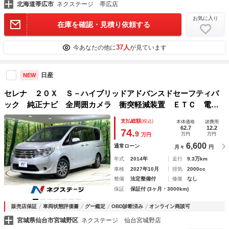
北海道帯広市
ネクステージ 帯広店
お気に入り
在庫を確認・見積り依頼する
37人
今あなたの他に
が見ています
日産
NEW
セレナ ２０Ｘ Ｓ－ハイブリッドアドバンスドセーフティパ
ック 純正ナビ 全周囲カメラ 衝突軽減装置 ＥＴＣ 電動
スライド 車線逸脱警報 スマートキー オートエアコン 横
支払総額
(税込)
本体価格
諸費用
滑り防止装置 アイドリングストップ クルーズコントロー
62.7
12.2
74.
9
万円
万円
万円
ル １５インチアルミ 禁煙車
6,600
通常ローン
月々
円
年式
2014年
走行
9.3万km
車検
2027年10月
排気
2000cc
整備
法定整備付
修復
なし
保証
保証付 (3ヶ月・3000km)
販売店保証
車両状態評価書
グー鑑定
OBD診断済み
オンライン商談可
宮城県仙台市宮城野区
ネクステージ 仙台宮城野店