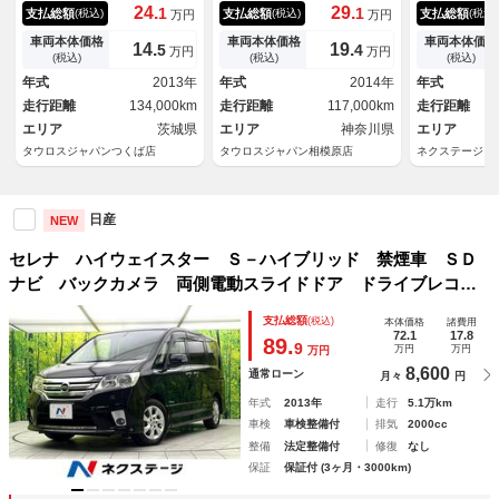
リッド 左側パワースライドド
ィパック ユーザー買取車／エ
２．３型ディ
24.
29.
1
1
支払総額
支払総額
支払総額
(税込)
(税込)
(税込)
万円
万円
ア アルミホイール エアコ
アロ／フォグランプ／両側パワ
カメラ １２
ン ＥＴＣ スマートキープッ
ースライド／全周囲カメラ／Ｔ
ーター プロ
車両本体価格
車両本体価格
車両本体価格
14.
19.
5
4
万円
万円
シュスタート パワステ パワ
Ｖ／リアフリップモニター／社
タルミラー 
(税込)
(税込)
(税込)
ーウインドウ ホワイトパール
外アルミホイール／ＨＩＤヘッ
電動 エマー
年式
2013年
年式
2014年
年式
ドライト／オートエアコン／Ｅ
キ ＢＳＭ 
走行距離
134,000km
走行距離
117,000km
走行距離
ＴＣ／キーレス／スマートプッ
ー ドラレコ
エリア
茨城県
シュスタート
エリア
神奈川県
エリア
タウロスジャパンつくば店
タウロスジャパン相模原店
ネクステージ 
日産
NEW
セレナ ハイウェイスター Ｓ－ハイブリッド 禁煙車 ＳＤ
ナビ バックカメラ 両側電動スライドドア ドライブレコー
ダー ＥＴＣ ＨＩＤヘッド オートライト 横滑り防止装
支払総額
(税込)
本体価格
諸費用
置 アイドリングストップ 電動格納ミラー スマートキー
72.1
17.8
89.
9
万円
万円
万円
8,600
通常ローン
月々
円
年式
2013年
走行
5.1万km
車検
車検整備付
排気
2000cc
整備
法定整備付
修復
なし
保証
保証付 (3ヶ月・3000km)