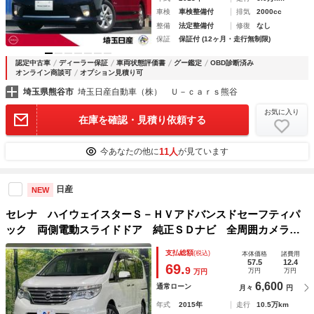
車検
車検整備付
排気
2000cc
整備
法定整備付
修復
なし
保証
保証付 (12ヶ月・走行無制限)
認定中古車
ディーラー保証
車両状態評価書
グー鑑定
OBD診断済み
オンライン商談可
オプション見積り可
埼玉県熊谷市
埼玉日産自動車（株） Ｕ－ｃａｒｓ熊谷
お気に入り
在庫を確認・見積り依頼する
11人
今あなたの他に
が見ています
日産
NEW
セレナ ハイウェイスターＳ－ＨＶアドバンスドセーフティパ
ック 両側電動スライドドア 純正ＳＤナビ 全周囲カメラ
衝突被害軽減システム ドラレコ コーナーセンサー スマー
支払総額
(税込)
本体価格
諸費用
トキー ＬＥＤヘッド ビルトインＥＴＣ クルコン 純正１
57.5
12.4
69.
9
万円
万円
万円
６インチアルミ 車線逸脱警報
6,600
通常ローン
月々
円
年式
2015年
走行
10.5万km