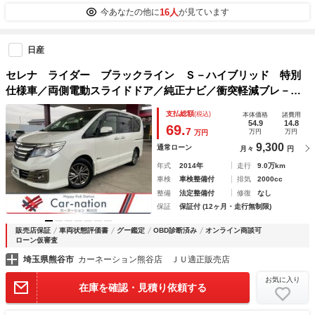
16人
今あなたの他に
が見ています
日産
セレナ ライダー ブラックライン Ｓ－ハイブリッド 特別
仕様車／両側電動スライドドア／純正ナビ／衝突軽減ブレ－キ
／車線逸脱警報／クルコン／ＬＥＤ／フルセグＴＶ／Ｂｌｕｅ
支払総額
(税込)
本体価格
諸費用
ｔｏｏｔｈ／バックカメラ／ＥＴＣ／スマートキー／リアオー
54.9
14.8
69.
7
万円
万円
万円
トエアコン／フルエアロ
9,300
通常ローン
月々
円
年式
2014年
走行
9.0万km
車検
車検整備付
排気
2000cc
整備
法定整備付
修復
なし
保証
保証付 (12ヶ月・走行無制限)
販売店保証
車両状態評価書
グー鑑定
OBD診断済み
オンライン商談可
ローン仮審査
埼玉県熊谷市
カーネーション熊谷店 ＪＵ適正販売店
お気に入り
在庫を確認・見積り依頼する