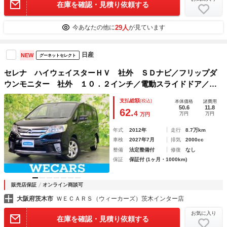
在庫を確認・見積り依頼する
29人
今あなたの他に
が見ています
日産
NEW
グーネットセレクト
セレナ ハイウェイスターＨＶ 社外 ＳＤナビ／フリップダ
ウンモニター 社外 １０．２インチ／電動スライドドア／ヘ
ッドランプ ＨＩＤ／ＥＴＣ／ＥＢＤ付ＡＢＳ／横滑り防止装
支払総額
(税込)
本体価格
諸費用
置／アイドリングストップ／クルーズコントロール
50.6
11.8
62.
4
万円
万円
万円
年式
2012年
走行
8.7万km
車検
2027年7月
排気
2000cc
整備
法定整備付
修復
なし
保証
保証付 (1ヶ月・1000km)
販売店保証
オンライン商談可
大阪府茨木市
ＷＥＣＡＲＳ（ウィーカーズ）茨木インター店
お気に入り
在庫を確認・見積り依頼する