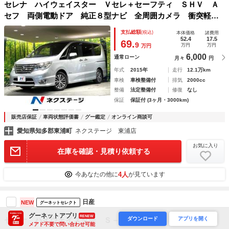
セレナ ハイウェイスター Ｖセレ＋セーフティ ＳＨＶ Ａ
セフ 両側電動ドア 純正８型ナビ 全周囲カメラ 衝突軽
減 ドラレコ コーナーセンサー 禁煙車 ＬＥＤヘッド Ｅ
支払総額
(税込)
本体価格
諸費用
ＴＣ クルコン リアオートエアコン スマートキー 純正１
52.4
17.5
69.
9
万円
万円
万円
６インチアルミ
6,000
通常ローン
月々
円
年式
2015年
走行
12.1万km
車検
車検整備付
排気
2000cc
整備
法定整備付
修復
なし
保証
保証付 (3ヶ月・3000km)
販売店保証
車両状態評価書
グー鑑定
オンライン商談可
愛知県知多郡東浦町
ネクステージ 東浦店
お気に入り
在庫を確認・見積り依頼する
4人
今あなたの他に
が見ています
日産
NEW
グーネットセレクト
グーネットアプリ
RENEW
ダウンロード
アプリを開く
セレナ ハイウェイスター Ｓ－ハイブリッド
メアド不要で問い合わせ可能