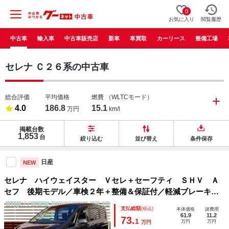
0
お気に入り
閲覧履歴
中古車
輸入車
中古車販売店
新車
車買取
カーリース
整備工場
セレナ Ｃ２６系の中古車
総合評価
平均価格
燃費
（WLTCモード）
4.0
186.8
15.1
万円
km/l
掲載台数
1,853
台
絞り込む
並び替え
条件保存
日産
NEW
セレナ ハイウェイスター Ｖセレ＋セーフティ ＳＨＶ Ａ
セフ 後期モデル／車検２年＋整備＆保証付／軽減ブレーキ／
純正ナビ／アラウンドビュー／フルセグＴＶ／Ｂｌｕｅｔｏｏ
支払総額
(税込)
本体価格
諸費用
ｔｈ／両側パワースライド／クルコン／コーナーセンサ／ＬＥ
61.9
11.2
73.
1
万円
万円
万円
Ｄ（オートライト）／フォグ／純正アルミ