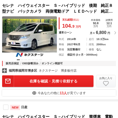
セレナ ハイウェイスター Ｓ－ハイブリッド 後期 純正８
型ナビ バックカメラ 両側電動ドア ＬＥＤヘッド 純正１
６インチＡＷ 衝突被害軽減システム 禁煙車 コーナーセン
支払総額
(税込)
本体価格
諸費用
サー スマートキー ＥＴＣ オートライト クルコン 車線
92.8
12.1
104.
9
万円
万円
万円
逸脱警報
6,800
通常ローン
月々
円
年式
2014年
走行
10.3万km
車検
2027年8月
排気
2000cc
整備
法定整備付
修復
なし
保証
保証付 (3ヶ月・3000km)
販売店保証
OBD診断済み
オンライン商談可
福岡県福岡市博多区
ネクステージ 博多板付店
お気に入り
在庫を確認・見積り依頼する
13人
今あなたの他に
が見ています
日産
NEW
セレナ ハイウェイスター Ｓ－ハイブリッド 禁煙車 電動