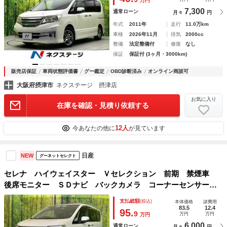
万円
7,300
通常ローン
月々
円
年式
2011年
走行
11.0万km
車検
2026年11月
排気
2000cc
整備
法定整備付
修復
なし
保証
保証付 (3ヶ月・3000km)
販売店保証
車両状態評価書
グー鑑定
OBD診断済み
オンライン商談可
大阪府摂津市
ネクステージ 摂津店
お気に入り
在庫を確認・見積り依頼する
12人
今あなたの他に
が見ています
日産
NEW
グーネットセレクト
セレナ ハイウェイスター Ｖセレクション 前期 禁煙車
後席モニター ＳＤナビ バックカメラ コーナーセンサー
ドラレコ ＥＴＣ Ｂｌｕｅｔｏｏｔｈ再生 クルコン 両側
支払総額
(税込)
本体価格
諸費用
電動スライドドア リアオートエアコン アイドリングストッ
83.5
12.4
95.
9
万円
万円
万円
プ 横滑り防止装置
6,000
通常ローン
月々
円