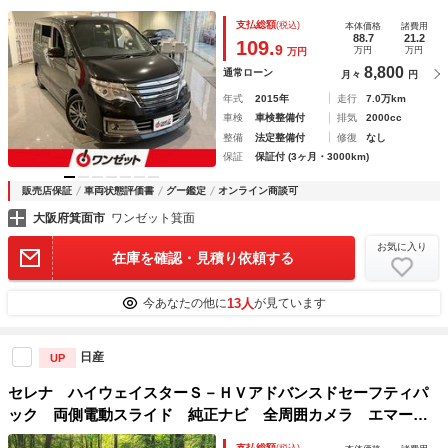
チシールド 純正８インチナビゲーション エアージェンシー
支払総額
(税込)
本体価格
諸費用
ブレーキ アラウンドビューモニター クルーズコントロー
88.7
21.2
109.
9
万円
万円
万円
ル レーンキープ クリアランスソナー
8,800
通常ローン
月々
円
年式
2015年
走行
7.0万km
車検
車検整備付
排気
2000cc
整備
法定整備付
修復
なし
保証
保証付 (3ヶ月・3000km)
販売店保証
車両状態評価書
グー鑑定
オンライン商談可
大阪府箕面市
ワンゼット箕面
お気に入り
在庫を確認・見積り依頼する
13人
今あなたの他に
が見ています
日産
UP
セレナ ハイウェイスターＳ－ＨＶアドバンスドセーフティパ
ック 両側電動スライド 純正ナビ 全周囲カメラ エマージ
ェンシーブレーキ スマートキー ＨＩＤヘッド ＥＴＣ ク
支払総額
(税込)