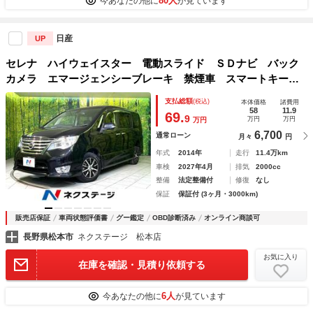
80人
今あなたの他に
が見ています
日産
UP
セレナ ハイウェイスター 電動スライド ＳＤナビ バック
カメラ エマージェンシーブレーキ 禁煙車 スマートキー
ビルトインＥＴＣ クルコン 車線逸脱警報 オートエアコ
支払総額
(税込)
本体価格
諸費用
ン リアオートエアコン １５インチＡＷ
58
11.9
69.
9
万円
万円
万円
6,700
通常ローン
月々
円
年式
2014年
走行
11.4万km
車検
2027年4月
排気
2000cc
整備
法定整備付
修復
なし
保証
保証付 (3ヶ月・3000km)
販売店保証
車両状態評価書
グー鑑定
OBD診断済み
オンライン商談可
長野県松本市
ネクステージ 松本店
お気に入り
在庫を確認・見積り依頼する
6人
今あなたの他に
が見ています