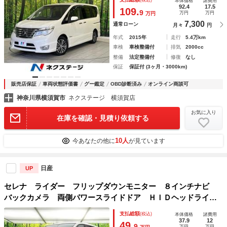
本体価格
諸費用
ルコン オートライト ダブルエアコン Ｂｌｕｅｔｏｏｔ
92.4
17.5
109.
9
万円
万円
万円
ｈ フルセグ １６インチＡＷ
7,300
通常ローン
月々
円
年式
2015年
走行
5.4万km
車検
車検整備付
排気
2000cc
整備
法定整備付
修復
なし
保証
保証付 (3ヶ月・3000km)
販売店保証
車両状態評価書
グー鑑定
OBD診断済み
オンライン商談可
神奈川県横須賀市
ネクステージ 横須賀店
お気に入り
在庫を確認・見積り依頼する
10人
今あなたの他に
が見ています
日産
UP
セレナ ライダー フリップダウンモニター ８インチナビ
バックカメラ 両側パワースライドドア ＨＩＤヘッドライ
ト ドライブレコーダー ＥＴＣ スマートキー フルセグＴ
支払総額
(税込)
本体価格
諸費用
Ｖ アイドリングストップ クルーズコントロール
37.9
12
49.
9
万円
万円