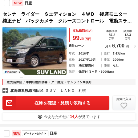
日産
NEW
セレナ ライダー Ｓエディション ４ＷＤ 後席モニター
純正ナビ バックカメラ クルーズコントロール 電動スライ
ドドア リアオートエアコン オートライト 純正１５インチ
支払総額
(税込)
本体価格
諸費用
アルミホイール オートエアコン ＥＴＣ スマートキー
87.2
12.3
99.
5
万円
万円
万円
6,700
通常ローン
月々
円
年式
2016年
走行
7.6万km
車検
2027年10月
排気
2000cc
整備
法定整備付
修復
なし
保証
保証付 (3ヶ月・3000km)
販売店保証
車両状態評価書
グー鑑定
オンライン商談可
北海道札幌市清田区
ＳＵＶ ＬＡＮＤ 札幌
お気に入り
在庫を確認・見積り依頼する
14人
今あなたの他に
が見ています
日産
NEW
グーネットセレクト