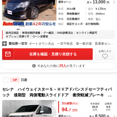
13,000
通常ローン
月々
円
年式
2014後
走行
9.1万km
車検
車検整備付
排気
2000cc
整備
法定整備付
修復
なし
保証
保証付 (1ヶ月・走行無制限)
販売店保証
車両状態評価書
グー鑑定
OBD診断済み
オンライン商談可
オプション見積り可
ローン仮審査
愛知県一宮市
オートタウン犬山 一宮千秋店 第一展示場 普通車センター
お気に入り
在庫を確認・見積り依頼する
29人
今あなたの他に
が見ています
日産
UP
セレナ ハイウェイスターＳ－ＨＶアドバンスドセーフティパ
ック 後期型 両側電動スライドドア 衝突軽減ブレーキ 点
検記録簿 ８型ナビＴＶ 全方位カメラ ３列シート ８人
支払総額
(税込)
本体価格
諸費用
乗 ＥＴＣ ＤＶＤ Ｂｌｕｅｔｏｏｔｈ接続 クルコン ウ
84.8
9.9
94.
7
万円
万円
万円
ォークスルー エマブレ アラウンドビュー
8,500
通常ローン
月々
円