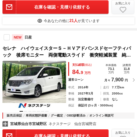
お気に入り
在庫を確認・見積り依頼する
21人
今あなたの他に
が見ています
日産
NEW
セレナ ハイウェイスターＳ－ＨＶアドバンスドセーフティパ
ック 後席モニター 両側電動スライド 衝突軽減装置 純正
ナビ 全周囲カメラ 車線逸脱警報 ＥＴＣ ＬＥＤヘッド
支払総額
(税込)
本体価格
諸費用
純正１６インチアルミ スマートキー オートエアコン クル
73.1
11.8
84.
9
万円
万円
万円
ーズコントロール 禁煙車
7,900
通常ローン
月々
円
年式
2014年
走行
7.7万km
車検
2027年3月
排気
2000cc
整備
法定整備付
修復
なし
保証
保証付 (3ヶ月・3000km)
販売店保証
車両状態評価書
グー鑑定
OBD診断済み
オンライン商談可
宮城県仙台市宮城野区
ネクステージ 仙台宮城野店
お気に入り
在庫を確認・見積り依頼する