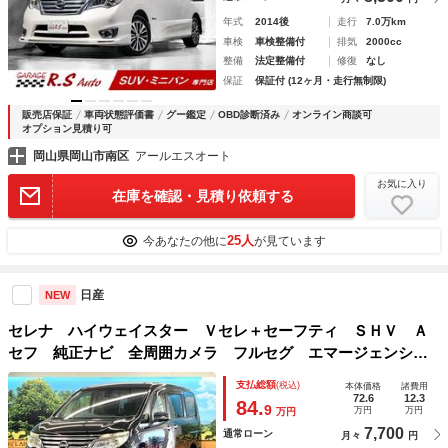
年式
2014後
走行
7.0万km
車検
車検整備付
排気
2000cc
整備
法定整備付
修復
なし
保証
保証付 (12ヶ月・走行無制限)
販売店保証
車両状態評価書
グー鑑定
OBD診断済み
オンライン商談可
オプション見積り可
岡山県岡山市南区
アールエスオート
お気に入り
在庫を確認・見積り依頼する
25人
今あなたの他に
が見ています
日産
NEW
セレナ ハイウェイスター Ｖセレ＋セーフティ ＳＨＶ Ａ
セフ 純正ナビ 全周囲カメラ フルセグ エマージェンシー
ブレーキ クルーズコントロール コーナーセンサー 両側電
支払総額
(税込)
本体価格
諸費用
動スライドドア ＬＥＤヘッド オートライト 純正１６イン
72.6
12.3
84.
9
万円
万円
万円
チＡＷ リアオートエアコン スマートキ
7,700
通常ローン
月々
円