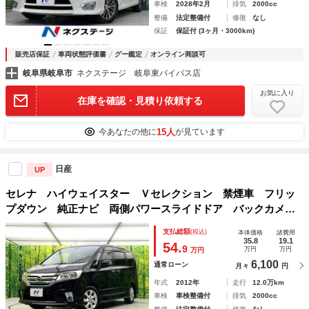
車検
2028年2月
排気
2000cc
整備
法定整備付
修復
なし
保証
保証付 (3ヶ月・3000km)
販売店保証
車両状態評価書
グー鑑定
オンライン商談可
岐阜県岐阜市
ネクステージ 岐阜東バイパス店
お気に入り
在庫を確認・見積り依頼する
15人
今あなたの他に
が見ています
日産
UP
セレナ ハイウェイスター Ｖセレクション 禁煙車 フリッ
プダウン 純正ナビ 両側パワースライドドア バックカメ
ラ オートライト オートエアコン スマートキー アイドリ
支払総額
(税込)
本体価格
諸費用
ングストップ ＥＴＣ ドライブレコーダー
35.8
19.1
54.
9
万円
万円
万円
6,100
通常ローン
月々
円
年式
2012年
走行
12.0万km
車検
車検整備付
排気
2000cc