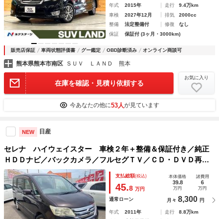
年式
2015年
走行
9.4万km
車検
2027年12月
排気
2000cc
整備
法定整備付
修復
なし
保証
保証付 (3ヶ月・3000km)
販売店保証
車両状態評価書
グー鑑定
OBD診断済み
オンライン商談可
熊本県熊本市南区
ＳＵＶ ＬＡＮＤ 熊本
お気に入り
在庫を確認・見積り依頼する
53人
今あなたの他に
が見ています
日産
NEW
セレナ ハイウェイスター 車検２年＋整備＆保証付き／純正
ＨＤＤナビ／バックカメラ／フルセグＴＶ／ＣＤ・ＤＶＤ再生
／ミュージックサーバー／Ｂｌｕｅｔｏｏｔｈオーディオ／Ｅ
支払総額
(税込)
本体価格
諸費用
ＴＣ／オートクルーズコントロール／ＨＩＤライト／純正アル
39.8
6
45.
8
万円
万円
万円
ミ
8,300
通常ローン
月々
円
年式
2011年
走行
8.8万km