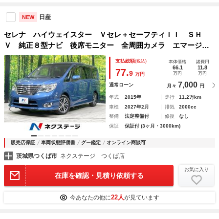
日産
NEW
セレナ ハイウェイスター Ｖセレ＋セーフティＩＩ ＳＨ
Ｖ 純正８型ナビ 後席モニター 全周囲カメラ エマージェ
ンシーブレーキ クルコン 両側電動ドア 禁煙車 コーナー
支払総額
(税込)
本体価格
諸費用
センサー フロントフォグ リアオートエアコン 純正１６イ
66.1
11.8
77.
9
万円
万円
万円
ンチＡＷ 純正革巻きステアリング
7,000
通常ローン
月々
円
年式
2015年
走行
11.2万km
車検
2027年2月
排気
2000cc
整備
法定整備付
修復
なし
保証
保証付 (3ヶ月・3000km)
販売店保証
車両状態評価書
グー鑑定
オンライン商談可
茨城県つくば市
ネクステージ つくば店
お気に入り
在庫を確認・見積り依頼する
22人
今あなたの他に
が見ています