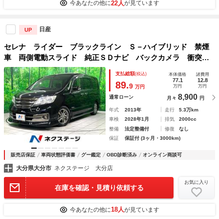
22人
今あなたの他に
が見ています
日産
UP
セレナ ライダー ブラックライン Ｓ－ハイブリッド 禁煙
車 両側電動スライド 純正ＳＤナビ バックカメラ 衝突被
害軽減システム スマートキー ＨＩＤヘッド ＥＴＣ クル
支払総額
(税込)
本体価格
諸費用
ーズコントロール Ｂｌｕｅｔｏｏｔｈ接続 純正１６インチ
77.1
12.8
89.
9
万円
万円
万円
アルミ オートライト
8,900
通常ローン
月々
円
年式
2013年
走行
5.3万km
車検
2028年1月
排気
2000cc
整備
法定整備付
修復
なし
保証
保証付 (3ヶ月・3000km)
販売店保証
車両状態評価書
グー鑑定
OBD診断済み
オンライン商談可
大分県大分市
ネクステージ 大分店
お気に入り
在庫を確認・見積り依頼する
18人
今あなたの他に
が見ています