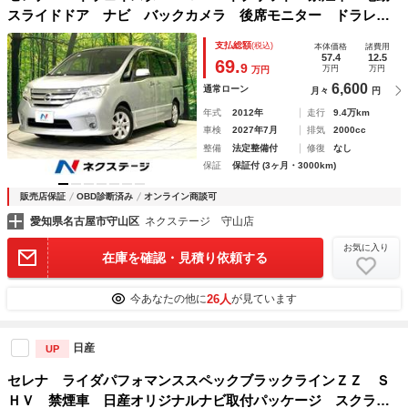
スライドドア ナビ バックカメラ 後席モニター ドラレ
コ コーナーセンサー スマートキー ＥＴＣ クルコン 純
支払総額
(税込)
本体価格
諸費用
正１６インチＡＷ オートライト オートエアコン Ｂｌｕｅ
57.4
12.5
69.
9
万円
万円
万円
ｔｏｏｔｈ ＣＤ
6,600
通常ローン
月々
円
年式
2012年
走行
9.4万km
車検
2027年7月
排気
2000cc
整備
法定整備付
修復
なし
保証
保証付 (3ヶ月・3000km)
販売店保証
OBD診断済み
オンライン商談可
愛知県名古屋市守山区
ネクステージ 守山店
お気に入り
在庫を確認・見積り依頼する
26人
今あなたの他に
が見ています
日産
UP
セレナ ライダパフォマンススペックブラックラインＺＺ Ｓ
ＨＶ 禁煙車 日産オリジナルナビ取付パッケージ スクラッ