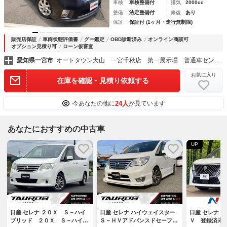
車検
車検整備付
排気
2000cc
整備
法定整備付
修復
あり
保証
保証付 (1ヶ月・走行無制限)
販売店保証
車両状態評価書
グー鑑定
OBD診断済み
オンライン商談可
オプション見積り可
ローン仮審査
愛知県一宮市
オートタウン犬山 一宮千秋店 第一展示場 普通車センター
お気に入り
在庫を確認・見積り依頼する
24人
今あなたの他に
が見ています
あなたにおすすめの中古車
UP
日産 セレナ ２０Ｘ Ｓ－ハイ
日産 セレナ ハイウェイスター
日産 セレナ 
ブリッド ２０Ｘ Ｓ－ハイブ
Ｓ－ＨＶアドバンスドセーフテ
Ｖ 登録済未