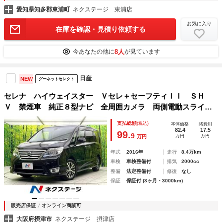
愛知県知多郡東浦町
ネクステージ 東浦店
お気に入り
在庫を確認・見積り依頼する
8人
今あなたの他に
が見ています
日産
NEW
グーネットセレクト
セレナ ハイウェイスター Ｖセレ＋セーフティＩＩ ＳＨ
Ｖ 禁煙車 純正８型ナビ 全周囲カメラ 両側電動スライド
ドア エマージェンシーブレーキ 電動格納ミラー クルコ
支払総額
(税込)
本体価格
諸費用
ン スマートキー オートエアコン ＨＩＤヘッド 純正１６
82.4
17.5
99.
9
万円
万円
万円
インチアルミ ＥＴＣ ドラレコ
年式
2016年
走行
8.4万km
車検
車検整備付
排気
2000cc
整備
法定整備付
修復
なし
保証
保証付 (3ヶ月・3000km)
販売店保証
オンライン商談可
大阪府摂津市
ネクステージ 摂津店