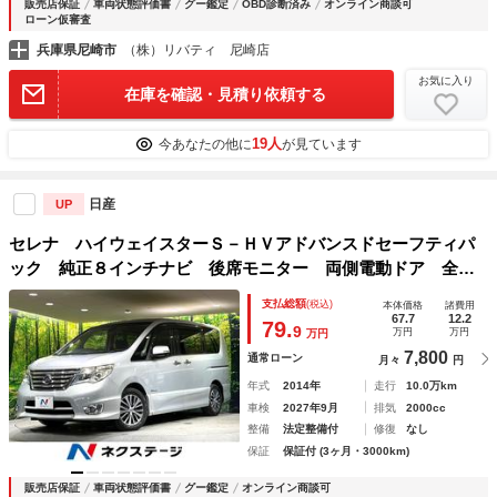
販売店保証
車両状態評価書
グー鑑定
OBD診断済み
オンライン商談可
ローン仮審査
兵庫県尼崎市
（株）リバティ 尼崎店
お気に入り
在庫を確認・見積り依頼する
19人
今あなたの他に
が見ています
日産
UP
セレナ ハイウェイスターＳ－ＨＶアドバンスドセーフティパ
ック 純正８インチナビ 後席モニター 両側電動ドア 全周
囲カメラ 衝突被害軽減システム 禁煙車 ドラレコ コーナ
支払総額
(税込)
本体価格
諸費用
ーセンサー スマートキー ＬＥＤヘッド ビルトインＥＴ
67.7
12.2
79.
9
万円
万円
万円
Ｃ クルコン 純正１６インチアルミ
7,800
通常ローン
月々
円
年式
2014年
走行
10.0万km
車検
2027年9月
排気
2000cc
整備
法定整備付
修復
なし
保証
保証付 (3ヶ月・3000km)
販売店保証
車両状態評価書
グー鑑定
オンライン商談可