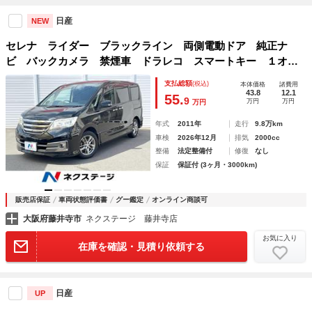
日産
NEW
セレナ ライダー ブラックライン 両側電動ドア 純正ナ
ビ バックカメラ 禁煙車 ドラレコ スマートキー １オー
ナー ＨＩＤヘッド ＥＴＣ クルコン 純正１６インチアル
支払総額
(税込)
本体価格
諸費用
ミ オートライト オートエアコン Ｂｌｕｅｔｏｏｔ
43.8
12.1
55.
9
万円
万円
万円
年式
2011年
走行
9.8万km
車検
2026年12月
排気
2000cc
整備
法定整備付
修復
なし
保証
保証付 (3ヶ月・3000km)
販売店保証
車両状態評価書
グー鑑定
オンライン商談可
大阪府藤井寺市
ネクステージ 藤井寺店
お気に入り
在庫を確認・見積り依頼する
日産
UP