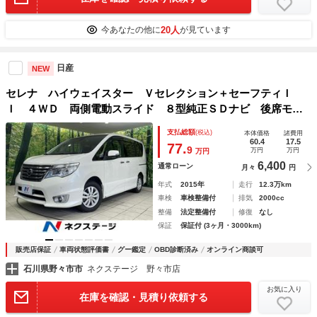
20人
今あなたの他に
が見ています
日産
NEW
セレナ ハイウェイスター Ｖセレクション＋セーフティＩ
Ｉ ４ＷＤ 両側電動スライド ８型純正ＳＤナビ 後席モニ
ター 全周囲カメラ エマージェンシーブレーキ コーナーセ
支払総額
(税込)
本体価格
諸費用
ンサー スマートキー ＨＩＤヘッド ビルトインＥＴＣ ク
60.4
17.5
77.
9
万円
万円
万円
ルコン 純正１５インチアルミ
6,400
通常ローン
月々
円
年式
2015年
走行
12.3万km
車検
車検整備付
排気
2000cc
整備
法定整備付
修復
なし
保証
保証付 (3ヶ月・3000km)
販売店保証
車両状態評価書
グー鑑定
OBD診断済み
オンライン商談可
石川県野々市市
ネクステージ 野々市店
お気に入り
在庫を確認・見積り依頼する