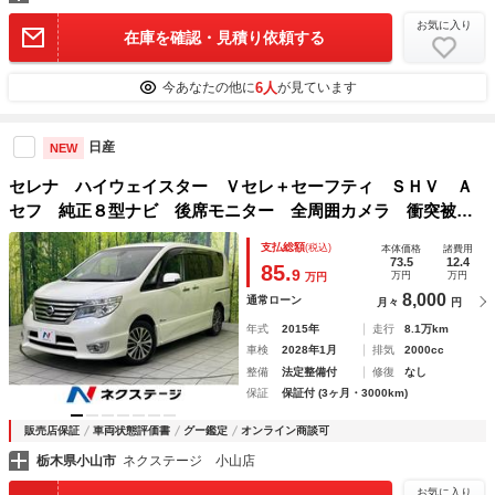
お気に入り
在庫を確認・見積り依頼する
6人
今あなたの他に
が見ています
日産
NEW
セレナ ハイウェイスター Ｖセレ＋セーフティ ＳＨＶ Ａ
セフ 純正８型ナビ 後席モニター 全周囲カメラ 衝突被害
軽減システム 両側電動ドア 禁煙車 ドラレコ コーナーセ
支払総額
(税込)
本体価格
諸費用
ンサー スマートキー ＬＥＤヘッド ビルトインＥＴＣ ク
73.5
12.4
85.
9
万円
万円
万円
ルコン 純正１６インチアルミ
8,000
通常ローン
月々
円
年式
2015年
走行
8.1万km
車検
2028年1月
排気
2000cc
整備
法定整備付
修復
なし
保証
保証付 (3ヶ月・3000km)
販売店保証
車両状態評価書
グー鑑定
オンライン商談可
栃木県小山市
ネクステージ 小山店
お気に入り