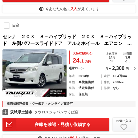
2人
今あなたの他に
が見ています
日産
セレナ ２０Ｘ Ｓ－ハイブリッド ２０Ｘ Ｓ－ハイブリッ
ド 左側パワースライドドア アルミホイール エアコン Ｅ
ＴＣ スマートキープッシュスタート パワステ パワーウイ
支払総額
(税込)
本体価格
諸費用
ンドウ ホワイトパール
14.5
9.6
24.
1
万円
万円
万円
2,300
通常ローン
月々
円
年式
2013年
走行
13.4万km
車検
車検整備付
排気
2000cc
整備
法定整備付
修復
なし
保証
保証無
車両状態評価書
グー鑑定
オンライン商談可
茨城県土浦市
タウロスジャパンつくば店
お気に入り
在庫を確認・見積り依頼する