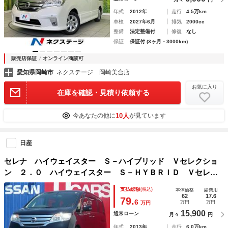
年式
2012年
走行
4.5万km
車検
2027年6月
排気
2000cc
整備
法定整備付
修復
なし
保証
保証付 (3ヶ月・3000km)
販売店保証
オンライン商談可
愛知県岡崎市
ネクステージ 岡崎美合店
お気に入り
在庫を確認・見積り依頼する
10人
今あなたの他に
が見ています
日産
セレナ ハイウェイスター Ｓ－ハイブリッド Ｖセレクショ
ン ２．０ ハイウェイスター Ｓ－ＨＹＢＲＩＤ Ｖセレク
ション ワンオーナー メモリーナビ バックカメラ クルー
支払総額
(税込)
本体価格
諸費用
ズコントロール 両側オートスライドドア アイドリングスト
62
17.6
79.
6
万円
万円
万円
ップ 横滑り防止装置 オートエアコン
15,900
通常ローン
月々
円
年式
2013年
走行
6.0万km