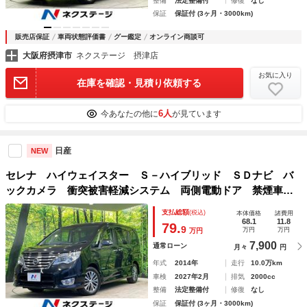
整備
法定整備付
修復
なし
保証
保証付 (3ヶ月・3000km)
販売店保証
車両状態評価書
グー鑑定
オンライン商談可
大阪府摂津市
ネクステージ 摂津店
お気に入り
在庫を確認・見積り依頼する
6人
今あなたの他に
が見ています
日産
NEW
セレナ ハイウェイスター Ｓ－ハイブリッド ＳＤナビ バ
ックカメラ 衝突被害軽減システム 両側電動ドア 禁煙車
スマートキー ＥＴＣ クルコン オートライト オートエア
支払総額
(税込)
本体価格
諸費用
コン 純正１６インチＡＷ Ｂｌｕｅｔｏｏｔｈ ＣＤ／ＤＶ
68.1
11.8
79.
9
万円
万円
万円
Ｄ再生 フルセグ
7,900
通常ローン
月々
円
年式
2014年
走行
10.0万km
車検
2027年2月
排気
2000cc
整備
法定整備付
修復
なし
保証
保証付 (3ヶ月・3000km)