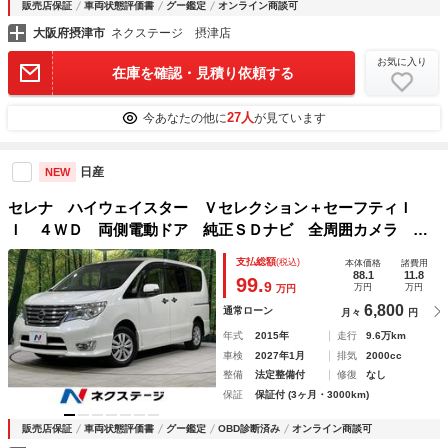
販売店保証
車両状態評価書
グー鑑定
オンライン商談可
大阪府摂津市
ネクステージ 摂津店
お気に入り
在庫を確認・見積り依頼する
27人
今あなたの他に
が見ています
日産
NEW
セレナ ハイウェイスター Ｖセレクション＋セーフティＩ
Ｉ ４ＷＤ 両側電動ドア 純正ＳＤナビ 全周囲カメラ エ
マージェンシーブレーキ 禁煙車 スマートキー ＬＥＤヘッ
支払総額
(税込)
本体価格
諸費用
ド ビルトインＥＴＣ クルコン 純正１５インチアルミ 車
88.1
11.8
99.
9
万円
万円
万円
線逸脱警報 オートライト
6,800
通常ローン
月々
円
年式
2015年
走行
9.6万km
車検
2027年1月
排気
2000cc
整備
法定整備付
修復
なし
保証
保証付 (3ヶ月・3000km)
販売店保証
車両状態評価書
グー鑑定
OBD診断済み
オンライン商談可