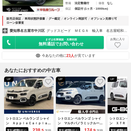
整備
法定整備付
修復
なし
保証
保証付 (1ヶ月・1000km)
販売店保証
車両状態評価書
グー鑑定
オンライン商談可
オプション見積り可
ローン仮審査
愛知県名古屋市中川区
グッドスピード ＭＥＧＡ 輸入車 名古屋昭和橋店
お気に入り
まずは在庫確認・見積依頼
無料通話でお問い合わせ
23人
今あなたの他に
が見ています
あなたにおすすめの中古車
UP
UP
UP
シトロエン ベルランゴ シャイ
シトロエン ベルランゴ シャイ
シトロエン ベ
ン ＡｐｐｌｅＣａｒｐｌａ
ン マルチパノラミックルー
ン ＸＴＲ 
ｙ マルチパノラミックルー
フ トップビューカメラ アク
ナー 禁煙車
238.
174.
5
9
支払総額
支払総額
支払総額
(税込)
(税込)
(税込)
万円
万円