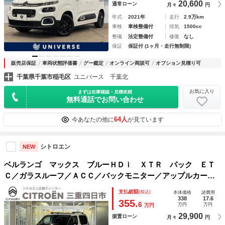
20,600
通常ローン
月々
円
年式
2021年
走行
2.9万km
車検
車検整備付
排気
1500cc
整備
法定整備付
修復
なし
保証
保証付 (1ヶ月・走行無制限)
販売店保証
車両状態評価書
グー鑑定
オンライン商談可
オプション見積り可
千葉県千葉市稲毛区
ユニバース 千葉北
お気に入り
まずは在庫確認・見積依頼
無料通話でお問い合わせ
64人
今あなたの他に
が見ています
シトロエン
NEW
ベルランゴ マックス ブルーＨＤｉ ＸＴＲ パック ＥＴ
Ｃ／ガラスルーフ／ＡＣＣ／バックモニター／アップルカープ
レイ／アンドロイドオート／衝突軽減ブレーキ／レーンキープ
支払総額
(税込)
本体価格
諸費用
アシスト／ブラインドスポットモニター／オートエアコン／純
338
17.6
355.
6
万円
万円
万円
正１７インチＡＷ
29,900
据置ローン
月々
円