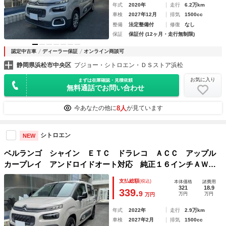
年式
2020年
走行
6.2万km
車検
2027年12月
排気
1500cc
整備
法定整備付
修復
なし
保証
保証付 (12ヶ月・走行無制限)
認定中古車
ディーラー保証
オンライン商談可
静岡県浜松市中央区
プジョー・シトロエン・ＤＳストア浜松
お気に入り
まずは在庫確認・見積依頼
無料通話でお問い合わせ
8人
今あなたの他に
が見ています
シトロエン
NEW
ベルランゴ シャイン ＥＴＣ ドラレコ ＡＣＣ アップル
カープレイ アンドロイドオート対応 純正１６インチＡＷ
パノラミックガラスルーフ
支払総額
(税込)
本体価格
諸費用
321
18.9
339.
9
万円
万円
万円
年式
2022年
走行
2.9万km
車検
2027年2月
排気
1500cc