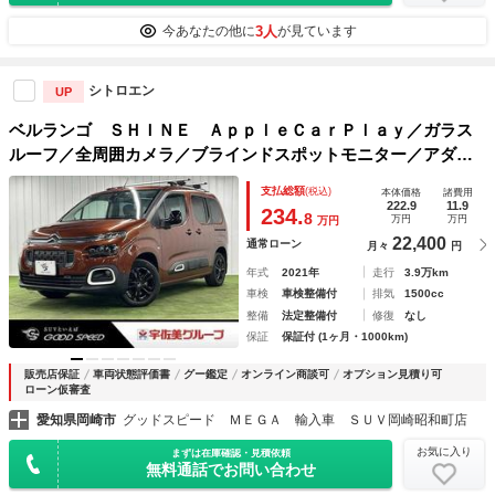
3人
今あなたの他に
が見ています
シトロエン
UP
ベルランゴ ＳＨＩＮＥ ＡｐｐｌｅＣａｒＰｌａｙ／ガラス
ルーフ／全周囲カメラ／ブラインドスポットモニター／アダプ
ティブクルーズコントロール／パドルシフト／ステアリングス
支払総額
(税込)
本体価格
諸費用
イッチ／クリアランスソナー／ＬＥＤヘッドライト／
222.9
11.9
234.
8
万円
万円
万円
22,400
通常ローン
月々
円
年式
2021年
走行
3.9万km
車検
車検整備付
排気
1500cc
整備
法定整備付
修復
なし
保証
保証付 (1ヶ月・1000km)
販売店保証
車両状態評価書
グー鑑定
オンライン商談可
オプション見積り可
ローン仮審査
愛知県岡崎市
グッドスピード ＭＥＧＡ 輸入車 ＳＵＶ岡崎昭和町店
お気に入り
まずは在庫確認・見積依頼
無料通話でお問い合わせ