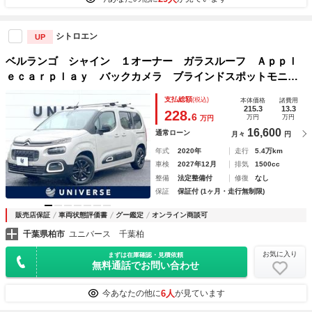
シトロエン
UP
ベルランゴ シャイン １オーナー ガラスルーフ Ａｐｐｌ
ｅｃａｒｐｌａｙ バックカメラ ブラインドスポットモニタ
ー アダプティブクルーズコントロール オートライト オー
支払総額
(税込)
本体価格
諸費用
トエアコン 純正１６インチブラックＡＷ ＥＴＣ 禁煙
215.3
13.3
228.
6
万円
万円
万円
16,600
通常ローン
月々
円
年式
2020年
走行
5.4万km
車検
2027年12月
排気
1500cc
整備
法定整備付
修復
なし
保証
保証付 (1ヶ月・走行無制限)
販売店保証
車両状態評価書
グー鑑定
オンライン商談可
千葉県柏市
ユニバース 千葉柏
お気に入り
まずは在庫確認・見積依頼
無料通話でお問い合わせ
6人
今あなたの他に
が見ています