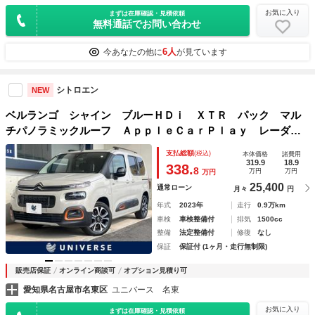
お気に入り
まずは在庫確認・見積依頼
無料通話でお問い合わせ
6人
今あなたの他に
が見ています
シトロエン
NEW
ベルランゴ シャイン ブルーＨＤｉ ＸＴＲ パック マル
チパノラミックルーフ ＡｐｐｌｅＣａｒＰｌａｙ レーダー
クルーズコントロール バックカメラ ＥＴＣ車載器 ブライ
支払総額
(税込)
本体価格
諸費用
ンドスポット レーンキープアシスト スマートキー パドル
319.9
18.9
338.
8
万円
万円
万円
シフト 禁煙車 １オーナー
25,400
通常ローン
月々
円
年式
2023年
走行
0.9万km
車検
車検整備付
排気
1500cc
整備
法定整備付
修復
なし
保証
保証付 (1ヶ月・走行無制限)
販売店保証
オンライン商談可
オプション見積り可
愛知県名古屋市名東区
ユニバース 名東
お気に入り
まずは在庫確認・見積依頼