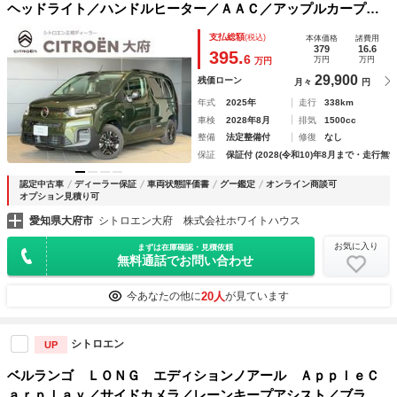
ヘッドライト／ハンドルヒーター／ＡＡＣ／アップルカープレ
イ・アンドロイドオート／アダプティブクルーズコントロール
支払総額
(税込)
本体価格
諸費用
／オートマチックハイビーム／前後クリアランスソナ－／ガラ
379
16.6
395.
6
万円
万円
万円
スルーフ
29,900
残価ローン
月々
円
年式
2025年
走行
338km
車検
2028年8月
排気
1500cc
整備
法定整備付
修復
なし
保証
保証付 (2028(令和10)年8月まで・走行無制
認定中古車
ディーラー保証
車両状態評価書
グー鑑定
オンライン商談可
オプション見積り可
愛知県大府市
シトロエン大府 株式会社ホワイトハウス
お気に入り
まずは在庫確認・見積依頼
無料通話でお問い合わせ
20人
今あなたの他に
が見ています
シトロエン
UP
ベルランゴ ＬＯＮＧ エディションノアール ＡｐｐｌｅＣ
ａｒｐｌａｙ／サイドカメラ／レーンキープアシスト／ブライ