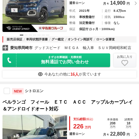
14,900
通常ローン
月々
円
年式
2021年
走行
8.4万km
車検
車検整備付
排気
1500cc
整備
法定整備付
修復
なし
保証
保証付 (1ヶ月・1000km)
販売店保証
車両状態評価書
グー鑑定
オンライン商談可
ローン仮審査
愛知県岡崎市
グッドスピード ＭＥＧＡ 輸入車 ＳＵＶ岡崎昭和町店
お気に入り
まずは在庫確認・見積依頼
無料通話でお問い合わせ
16人
今あなたの他に
が見ています
シトロエン
NEW
ベルランゴ フィール ＥＴＣ ＡＣＣ アップルカープレイ
＆アンドロイドオート対応
支払総額
(税込)
本体価格
諸費用
208
18
226
万円
万円
万円
22,800
通常ローン
月々
円