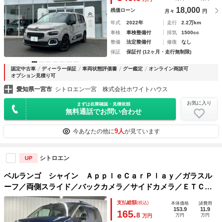
18,000
残価ローン
月々
円
年式
2022年
走行
2.2万km
車検
車検整備付
排気
1500cc
整備
法定整備付
修復
なし
保証
保証付 (12ヶ月・走行無制限)
認定中古車
ディーラー保証
車両状態評価書
グー鑑定
オンライン商談可
オプション見積り可
愛知県一宮市
シトロエン一宮 株式会社ホワイトハウス
お気に入り
まずは在庫確認・見積依頼
無料通話でお問い合わせ
9人
今あなたの他に
が見ています
シトロエン
UP
ベルランゴ シャイン ＡｐｐｌｅＣａｒＰｌａｙ／ガラスル
ーフ／両側スライド／バックカメラ／サイドカメラ／ＥＴＣ車
載器／ブラインドスポットモニター／コーナーセンサー／パド
支払総額
(税込)
本体価格
諸費用
ルシフト／クルーズコントロール／プッシュスタート
153.9
11.9
165.
8
万円
万円
万円