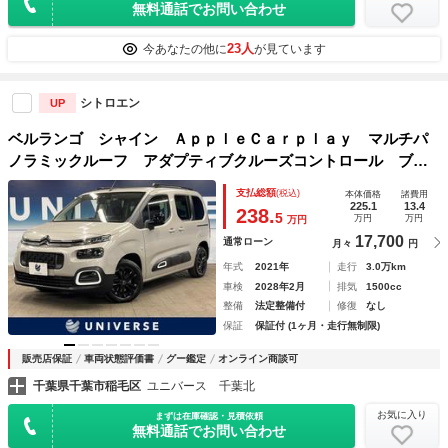
無料通話でお問い合わせ
23人
今あなたの他に
が見ています
シトロエン
UP
ベルランゴ シャイン ＡｐｐｌｅＣａｒｐｌａｙ マルチパ
ノラミックルーフ アダプティブクルーズコントロール ブラ
インドスポットモニター フロント・サイド・バックソナー
支払総額
(税込)
本体価格
諸費用
純正１６インチブラック塗装アルミ ＥＴＣ 禁煙車
225.1
13.4
238.
5
万円
万円
万円
17,700
通常ローン
月々
円
年式
2021年
走行
3.0万km
車検
2028年2月
排気
1500cc
整備
法定整備付
修復
なし
保証
保証付 (1ヶ月・走行無制限)
販売店保証
車両状態評価書
グー鑑定
オンライン商談可
千葉県千葉市稲毛区
ユニバース 千葉北
お気に入り
まずは在庫確認・見積依頼
無料通話でお問い合わせ