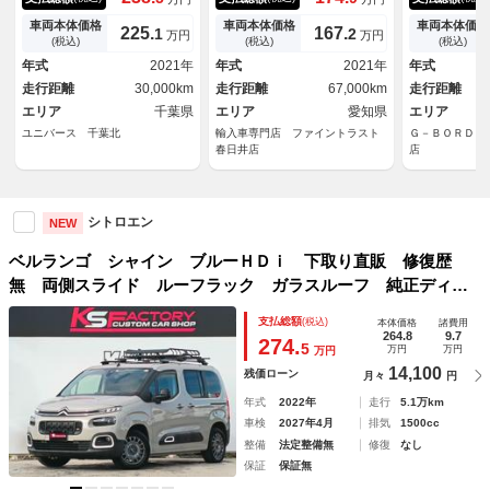
フ アダプティブクルーズコン
ティブセーフティブレーキ ６
純正８インチ
トロール ブラインドスポット
ヶ月走行距離無制限保証付 デ
ラ レーダー
車両本体価格
車両本体価格
車両本体価格
225.
167.
1
2
万円
万円
モニター フロント・サイド・
ィスプレイオーディオ 禁煙
ール ＬＥＤ
(税込)
(税込)
(税込)
バックソナー 純正１６インチ
車 アダプティブクルーズコン
ラインドスポ
年式
2021年
年式
2021年
年式
ブラック塗装アルミ ＥＴＣ
トロール ＢＳＭ ＣａｒＰｌ
ＴＣ キーレ
走行距離
30,000km
走行距離
67,000km
走行距離
禁煙車
ａｙ
エリア
千葉県
エリア
愛知県
エリア
ユニバース 千葉北
輸入車専門店 ファイントラスト
Ｇ－ＢＯＲＤＥ
春日井店
店
シトロエン
NEW
ベルランゴ シャイン ブルーＨＤｉ 下取り直販 修復歴
無 両側スライド ルーフラック ガラスルーフ 純正ディス
プレイオーディオ バックカメラ ＥＴＣ
支払総額
(税込)
本体価格
諸費用
264.8
9.7
274.
5
万円
万円
万円
14,100
残価ローン
月々
円
年式
2022年
走行
5.1万km
車検
2027年4月
排気
1500cc
整備
法定整備無
修復
なし
保証
保証無