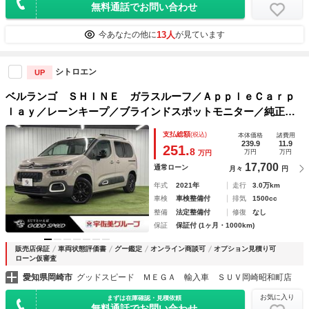
無料通話でお問い合わせ
13人
今あなたの他に
が見ています
シトロエン
UP
ベルランゴ ＳＨＩＮＥ ガラスルーフ／ＡｐｐｌｅＣａｒｐ
ｌａｙ／レーンキープ／ブラインドスポットモニター／純正ナ
ビ／フルセグテレビ／バックカメラ／アダプティブクルーズコ
支払総額
(税込)
本体価格
諸費用
ントロール／パドルシフト／ＥＴＣ／サイドカメラ／
239.9
11.9
251.
8
万円
万円
万円
17,700
通常ローン
月々
円
年式
2021年
走行
3.0万km
車検
車検整備付
排気
1500cc
整備
法定整備付
修復
なし
保証
保証付 (1ヶ月・1000km)
販売店保証
車両状態評価書
グー鑑定
オンライン商談可
オプション見積り可
ローン仮審査
愛知県岡崎市
グッドスピード ＭＥＧＡ 輸入車 ＳＵＶ岡崎昭和町店
お気に入り
まずは在庫確認・見積依頼
無料通話でお問い合わせ