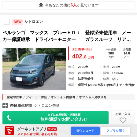
6人
今あなたの他に
が見ています
シトロエン
NEW
ベルランゴ マックス ブルーＨＤｉ 登録済未使用車 メー
カー保証継承 ドライバーモニター ガラスルーフ リアシ
ーリングボックス アルミホイール ＬＥＤヘッドライト
支払総額
(税込)
本体価格
諸費用
388
14.8
402.
8
万円
万円
万円
年式
2026年
走行
20km
車検
2029年5月
排気
1500cc
整備
法定整備付
修復
なし
保証
保証付 (2029(令和11)年5月まで・走行無制
認定中古車
ディーラー保証
オンライン商談可
オプション見積り可
奈良県生駒市
シトロエン奈良
お気に入り
まずは在庫確認・見積依頼
無料通話でお問い合わせ
グーネットアプリ
RENEW
ダウンロード
アプリを開く
31人
今あなたの他に
が見ています
メアド不要で問い合わせ可能