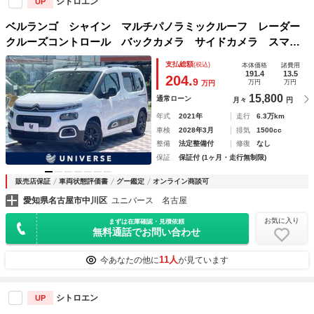
シトロエン
UP
ベルランゴ シャイン マルチパノラミックルーフ レーダー
クルーズコントロール バックカメラ サイドカメラ スマー
トキー 純正１６インチアルミ オートエアコン ルーフレー
支払総額
(税込)
本体価格
諸費用
ル ディーゼル 禁煙車 ＥＴＣ
191.4
13.5
204.
9
万円
万円
万円
15,800
通常ローン
月々
円
年式
2021年
走行
6.3万km
車検
2028年3月
排気
1500cc
整備
法定整備付
修復
なし
保証
保証付 (1ヶ月・走行無制限)
販売店保証
車両状態評価書
グー鑑定
オンライン商談可
愛知県名古屋市中川区
ユニバース 名古屋
お気に入り
まずは在庫確認・見積依頼
無料通話でお問い合わせ
11人
今あなたの他に
が見ています
シトロエン
UP