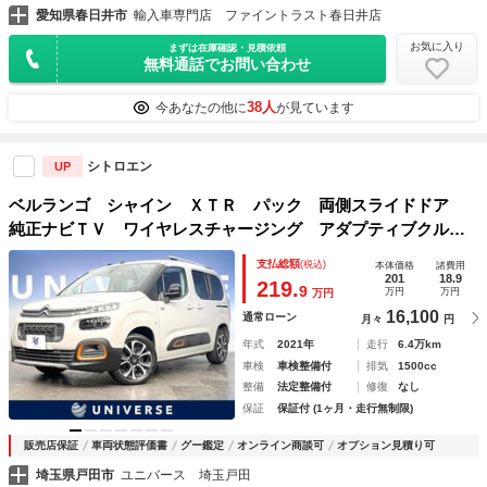
愛知県春日井市
輸入車専門店 ファイントラスト春日井店
お気に入り
まずは在庫確認・見積依頼
無料通話でお問い合わせ
38人
今あなたの他に
が見ています
シトロエン
UP
ベルランゴ シャイン ＸＴＲ パック 両側スライドドア
純正ナビＴＶ ワイヤレスチャージング アダプティブクルー
ズコントロール アップルカープレイ バックカメラ クリア
支払総額
(税込)
本体価格
諸費用
ランスソナー ＬＥＤヘッドランプ Ｂｌｕｅｔｏｏｔｈ Ｅ
201
18.9
219.
9
万円
万円
万円
ＴＣ
16,100
通常ローン
月々
円
年式
2021年
走行
6.4万km
車検
車検整備付
排気
1500cc
整備
法定整備付
修復
なし
保証
保証付 (1ヶ月・走行無制限)
販売店保証
車両状態評価書
グー鑑定
オンライン商談可
オプション見積り可
埼玉県戸田市
ユニバース 埼玉戸田