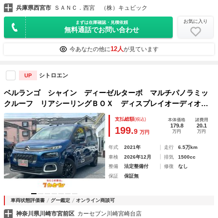
兵庫県西宮市
ＳＡＮＣ．西宮 （株）キュビック
お気に入り
まずは在庫確認・見積依頼
無料通話でお問い合わせ
12人
今あなたの他に
が見ています
シトロエン
UP
ベルランゴ シャイン ディーゼルターボ マルチパノラミッ
クルーフ リアシーリングＢＯＸ ディスプレイオーディオ
ソナー ＢＳＭ 純正１６ＡＷ バックカメラ 両側スライド
支払総額
(税込)
本体価格
諸費用
ドア 衝突軽減ブレーキ スマートキー ＬＥＤヘッドライ
179.8
20.1
199.
9
万円
万円
万円
年式
2021年
走行
6.5万km
車検
2026年12月
排気
1500cc
整備
法定整備付
修復
なし
保証
保証無
車両状態評価書
グー鑑定
オンライン商談可
神奈川県川崎市宮前区
カーセブン川崎宮崎台店