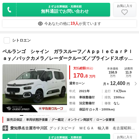
お気に入り
まずは在庫確認・見積依頼
無料通話でお問い合わせ
19人
今あなたの他に
が見ています
シトロエン
ベルランゴ シャイン ガラスルーフ／ＡｐｐｌｅＣａｒＰｌ
ａｙ／バックカメラ／レーダークルーズ／ブラインドスポット
／クリアランスソナー／ドライブレコーダー／ルーフレール／
支払総額
(税込)
本体価格
諸費用
パドルシフト／ステアリングリモコン
158.9
11.9
170.
8
万円
万円
万円
12,400
通常ローン
月々
円
年式
2021年
走行
7.6万km
車検
車検整備付
排気
1500cc
整備
法定整備付
修復
なし
保証
保証付 (1ヶ月・1000km)
販売店保証
車両状態評価書
グー鑑定
オンライン商談可
ローン仮審査
愛知県名古屋市中川区
グッドスピード ＭＥＧＡ 輸入車 名古屋昭和橋店
お気に入り
まずは在庫確認・見積依頼