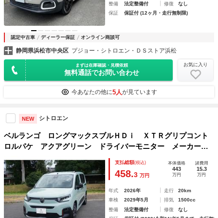
整備
法定整備付
修復
なし
保証
保証付 (12ヶ月・走行無制限)
認定中古車
ディーラー保証
オンライン商談可
静岡県浜松市中央区
プジョー・シトロエン・ＤＳストア浜松
お気に入り
まずは在庫確認・見積依頼
無料通話でお問い合わせ
5人
今あなたの他に
が見ています
シトロエン
NEW
ベルランゴ ロングマックスブルＨＤｉ ＸＴＲグリプコント
ロルパケ アクアグリーン ドライバーモニター メーカー保
証継承 グリップコントロール １７インチアルミホイール
支払総額
(税込)
本体価格
諸費用
オレンジカラークリップ 前後アンダーガード調デコレーショ
443
15.3
458.
3
万円
万円
万円
ン
年式
2026年
走行
20km
車検
2029年5月
排気
1500cc
整備
法定整備付
修復
なし