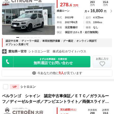
ｔｏ ブラインドスポットモニター Ｌ
263
15.6
278.
6
万円
万円
万円
16,800
残価ローン
月々
円
年式
2022年
走行
4.9万km
車検
2027年6月
排気
1500cc
整備
法定整備付
修復
なし
保証
保証付 (12ヶ月・走行無制限)
認定中古車
ディーラー保証
車両状態評価書
グー鑑定
オンライン商談可
オプション見積り可
愛知県一宮市
シトロエン一宮 株式会社ホワイトハウス
お気に入り
まずは在庫確認・見積依頼
無料通話でお問い合わせ
9人
今あなたの他に
が見ています
シトロエン
UP
ベルランゴ シャイン 認定中古車保証／ＥＴＣ／ガラスルー
フ／ディーゼルターボ／アンビエントライト／両側スライドド
ア／純正ラバーマット／ＡＣＣ／ＡＡＣ／ＢＳＭ／バックカメ
支払総額
(税込)
本体価格
諸費用
ラ／サイドカメラ／カープレイ／アンドロイドオート
298
19.6