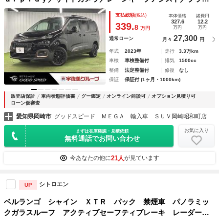
ンドスポットモニター／チャイルドロック／パドルシフト／オ
支払総額
(税込)
本体価格
諸費用
ートエアコン／オートライト／アダプティブクルーズコントロ
327.6
12.2
339.
8
万円
万円
万円
ール／パークアシスト
27,300
通常ローン
月々
円
年式
2023年
走行
3.3万km
車検
車検整備付
排気
1500cc
整備
法定整備付
修復
なし
保証
保証付 (1ヶ月・1000km)
販売店保証
車両状態評価書
グー鑑定
オンライン商談可
オプション見積り可
ローン仮審査
愛知県岡崎市
グッドスピード ＭＥＧＡ 輸入車 ＳＵＶ岡崎昭和町店
お気に入り
まずは在庫確認・見積依頼
無料通話でお問い合わせ
21人
今あなたの他に
が見ています
シトロエン
UP
ベルランゴ シャイン ＸＴＲ パック 禁煙車 パノラミッ
クガラスルーフ アクティブセーフティブレーキ レーダーク