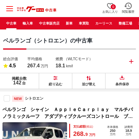
0
お気に入り
閲覧履歴
中古車
輸入車
中古車販売店
新車
車買取
カーリース
整備工場
ベルランゴ（シトロエン）の中古車
総合評価
平均価格
燃費
（WLTCモード）
4.5
267.4
18.1
万円
km/l
掲載台数
142
台
絞り込む
並び替え
条件保存
シトロエン
NEW
ベルランゴ シャイン ＡｐｐｌｅＣａｒｐｌａｙ マルチパ
ノラミックルーフ アダプティブクルーズコントロール ブラ
インドスポットモニター フロント・サイド・バックソナー
支払総額
(税込)
本体価格
諸費用
純正１６インチブラック塗装アルミ ＥＴＣ 禁煙車
250
18.9
268.
9
万円
万円
万円