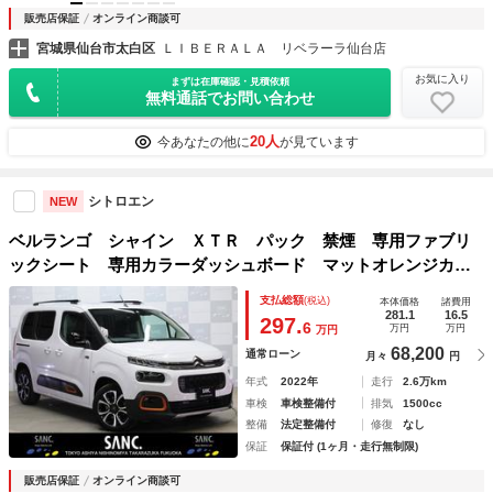
販売店保証
オンライン商談可
宮城県仙台市太白区
ＬＩＢＥＲＡＬＡ リベラーラ仙台店
お気に入り
まずは在庫確認・見積依頼
無料通話でお問い合わせ
20人
今あなたの他に
が見ています
シトロエン
NEW
ベルランゴ シャイン ＸＴＲ パック 禁煙 専用ファブリ
ックシート 専用カラーダッシュボード マットオレンジカラ
ーアクセント 前後アンダーカバーシルバーデコレーション
支払総額
(税込)
本体価格
諸費用
１７インチＡＷ パノラミックルーフ 天井照明 リアシーリ
281.1
16.5
297.
6
万円
万円
万円
ングボックス
68,200
通常ローン
月々
円
年式
2022年
走行
2.6万km
車検
車検整備付
排気
1500cc
整備
法定整備付
修復
なし
保証
保証付 (1ヶ月・走行無制限)
販売店保証
オンライン商談可