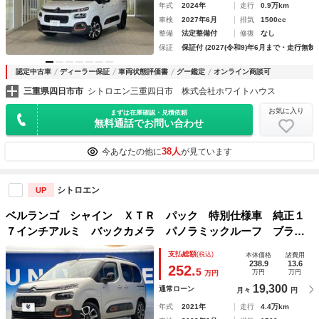
年式
2024年
走行
0.9万km
車検
2027年6月
排気
1500cc
整備
法定整備付
修復
なし
保証
保証付 (2027(令和9)年6月まで・走行無制
認定中古車
ディーラー保証
車両状態評価書
グー鑑定
オンライン商談可
三重県四日市市
シトロエン三重四日市 株式会社ホワイトハウス
お気に入り
まずは在庫確認・見積依頼
無料通話でお問い合わせ
38人
今あなたの他に
が見ています
シトロエン
UP
ベルランゴ シャイン ＸＴＲ パック 特別仕様車 純正１
７インチアルミ バックカメラ パノラミックルーフ ブライ
ンドスポットモニター デュアルオートエアコン クルーズコ
支払総額
(税込)
本体価格
諸費用
ントロール ａｐｐｌｅｃａｒｐｌａｙ 禁煙車 ｂｌｕｅｔ
238.9
13.6
252.
5
万円
万円
万円
ｏｏｔｈ再生
19,300
通常ローン
月々
円
年式
2021年
走行
4.4万km