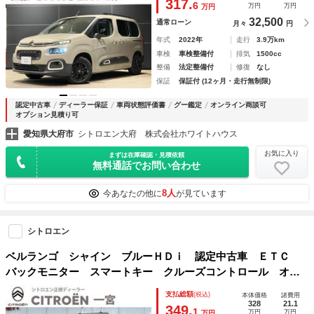
317.
6
万円
万円
万円
32,500
通常ローン
月々
円
年式
2022年
走行
3.9万km
車検
車検整備付
排気
1500cc
整備
法定整備付
修復
なし
保証
保証付 (12ヶ月・走行無制限)
認定中古車
ディーラー保証
車両状態評価書
グー鑑定
オンライン商談可
オプション見積り可
愛知県大府市
シトロエン大府 株式会社ホワイトハウス
お気に入り
まずは在庫確認・見積依頼
無料通話でお問い合わせ
8人
今あなたの他に
が見ています
シトロエン
ベルランゴ シャイン ブルーＨＤｉ 認定中古車 ＥＴＣ
バックモニター スマートキー クルーズコントロール オー
トエアコン ＡｐｐｌｅＣａｒＰｌａｙ ＡｎｄｒｏｉｄＡｕ
支払総額
(税込)
本体価格
諸費用
ｔｏ ブラインドスポットモニター
328
21.1
349.
1
万円
万円
万円