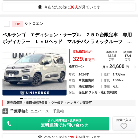
36人
今あなたの他に
が見ています
シトロエン
UP
ベルランゴ エディション・サーブル ２５０台限定車 専用
ボディカラー ＬＥＤヘッド マルチパノラミックルーフ Ａ
ｐｐｌｅＣａｒＰｌａｙ バックカメラ アダプティブクルー
支払総額
(税込)
本体価格
諸費用
ズコントロール 純正１６インチブラックアルミ ＥＴＣ 禁
312.5
17.4
329.
9
万円
万円
万円
煙車
24,600
通常ローン
月々
円
年式
2024年
走行
1.7万km
車検
車検整備付
排気
1500cc
整備
法定整備付
修復
なし
保証
保証付 (1ヶ月・走行無制限)
販売店保証
車両状態評価書
グー鑑定
オンライン商談可
千葉県柏市
ユニバース 千葉柏
お気に入り
まずは在庫確認・見積依頼
無料通話でお問い合わせ
29人
今あなたの他に
が見ています