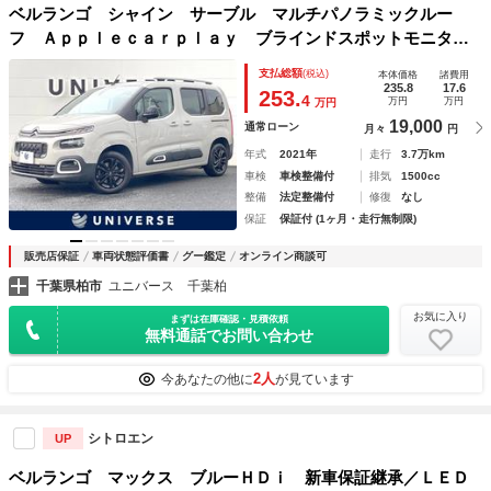
ベルランゴ シャイン サーブル マルチパノラミックルー
フ Ａｐｐｌｅｃａｒｐｌａｙ ブラインドスポットモニタ
ー フロント／サイド／バックソナー バックカメラ 純正１
支払総額
(税込)
本体価格
諸費用
６インチ５本ツインスポークブラックＡＷ ＥＴＣ 禁煙車
235.8
17.6
253.
4
万円
万円
万円
19,000
通常ローン
月々
円
年式
2021年
走行
3.7万km
車検
車検整備付
排気
1500cc
整備
法定整備付
修復
なし
保証
保証付 (1ヶ月・走行無制限)
販売店保証
車両状態評価書
グー鑑定
オンライン商談可
千葉県柏市
ユニバース 千葉柏
お気に入り
まずは在庫確認・見積依頼
無料通話でお問い合わせ
2人
今あなたの他に
が見ています
シトロエン
UP
ベルランゴ マックス ブルーＨＤｉ 新車保証継承／ＬＥＤ