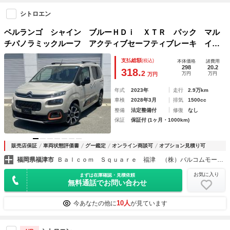
シトロエン
ベルランゴ シャイン ブルーＨＤｉ ＸＴＲ パック マル
チパノラミックルーフ アクティブセーフティブレーキ イン
テリジェントハイビーム レーンキープアシスト ブラインド
支払総額
(税込)
本体価格
諸費用
スポットモニター サイドカメラ Ｂカメラ フロントソナ
298
20.2
318.
2
万円
万円
万円
ー サイドソナー バックソナー
年式
2023年
走行
2.9万km
車検
2028年3月
排気
1500cc
整備
法定整備付
修復
なし
保証
保証付 (1ヶ月・1000km)
販売店保証
車両状態評価書
グー鑑定
オンライン商談可
オプション見積り可
福岡県福津市
Ｂａｌｃｏｍ Ｓｑｕａｒｅ 福津 （株）バルコムモータース
お気に入り
まずは在庫確認・見積依頼
無料通話でお問い合わせ
10人
今あなたの他に
が見ています