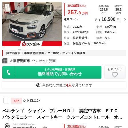
ルーズコントロール メーカーディスプレイオーディオ ブラ
支払総額
(税込)
本体価格
諸費用
インドスポットモニター バックモニター 純正１７インチＡ
239.8
18.1
257.
9
万円
万円
万円
Ｗ パドルシフ
18,500
通常ローン
月々
円
年式
2022年
走行
4.0万km
車検
2027年12月
排気
1500cc
整備
法定整備付
修復
なし
保証
保証付 (3ヶ月・3000km)
販売店保証
車両状態評価書
グー鑑定
オンライン商談可
大阪府箕面市
ワンゼット箕面
お気に入り
まずは在庫確認・見積依頼
無料通話でお問い合わせ
4人
今あなたの他に
が見ています
シトロエン
UP
ベルランゴ シャイン ブルーＨＤｉ 認定中古車 ＥＴＣ
バックモニター スマートキー クルーズコントロール オー
トエアコン ＡｐｐｌｅＣａｒＰｌａｙ ＡｎｄｒｏｉｄＡｕ
支払総額
(税込)
本体価格
諸費用