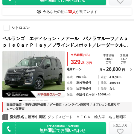
38人
今あなたの他に
が見ています
シトロエン
ベルランゴ エディション・ノアール パノラマルーフ／Ａｐ
ｐｌｅＣａｒＰｌａｙ／ブラインドスポット／レーダークルー
ズ／アンビエントライト／ブロンズ加飾付きドアモール／クリ
支払総額
(税込)
本体価格
諸費用
アランスソナー／ＥＴＣ／パドルシフト／ステアリングリモコ
318.1
11.7
329.
8
万円
万円
万円
ン／
26,600
通常ローン
月々
円
年式
2023年
走行
4.3万km
車検
車検整備付
排気
1500cc
整備
法定整備付
修復
なし
保証
保証付 (1ヶ月・1000km)
販売店保証
車両状態評価書
グー鑑定
オンライン商談可
オプション見積り可
ローン仮審査
愛知県名古屋市中川区
グッドスピード ＭＥＧＡ 輸入車 名古屋昭和橋店
お気に入り
まずは在庫確認・見積依頼
無料通話でお問い合わせ