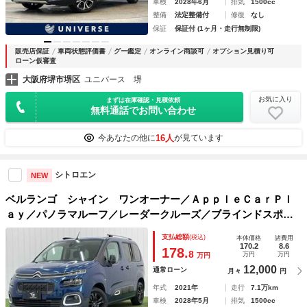
車検
2028年6月
排気
1500cc
整備
法定整備付
修復
なし
保証
保証付 (1ヶ月・走行無制限)
販売店保証
車両状態評価書
グー鑑定
オンライン商談可
オプション見積り可
ローン仮審査
大阪府堺市堺区
ユニバース 堺
お気に入り
まずは在庫確認・見積依頼
無料通話でお問い合わせ
16人
今あなたの他に
が見ています
シトロエン
NEW
ベルランゴ シャイン ワンオーナー／ＡｐｐｌｅＣａｒＰｌ
ａｙ／パノラマルーフ／レーダークルーズ／ブラインドスポッ
ト／クリアランスソナー／ワイヤレス充電／ＥＴＣ／ステアリ
支払総額
(税込)
本体価格
諸費用
ングリモコン／パドルシフト／バック・サイドカメラ
170.2
8.6
178.
8
万円
万円
万円
12,000
通常ローン
月々
円
年式
2021年
走行
7.1万km
車検
2028年5月
排気
1500cc