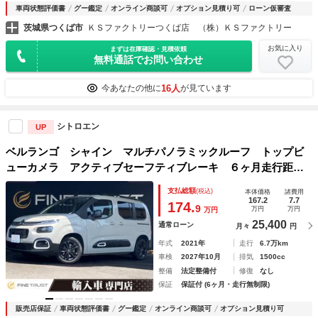
車両状態評価書
グー鑑定
オンライン商談可
オプション見積り可
ローン仮審査
茨城県つくば市
ＫＳファクトリーつくば店 （株）ＫＳファクトリー
お気に入り
まずは在庫確認・見積依頼
無料通話でお問い合わせ
16人
今あなたの他に
が見ています
シトロエン
UP
ベルランゴ シャイン マルチパノラミックルーフ トップビ
ューカメラ アクティブセーフティブレーキ ６ヶ月走行距離
無制限保証付 ディスプレイオーディオ 禁煙車 アダプティ
支払総額
(税込)
本体価格
諸費用
ブクルーズコントロール ＢＳＭ ＣａｒＰｌａｙ
167.2
7.7
174.
9
万円
万円
万円
25,400
通常ローン
月々
円
年式
2021年
走行
6.7万km
車検
2027年10月
排気
1500cc
整備
法定整備付
修復
なし
保証
保証付 (6ヶ月・走行無制限)
販売店保証
車両状態評価書
グー鑑定
オンライン商談可
オプション見積り可