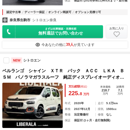
保証
保証付 (2029(令和11)年5月まで・走行無制
認定中古車
ディーラー保証
オンライン商談可
オプション見積り可
奈良県生駒市
シトロエン奈良
お気に入り
まずは在庫確認・見積依頼
無料通話でお問い合わせ
39人
今あなたの他に
が見ています
シトロエン
NEW
ベルランゴ シャイン ＸＴＲ パック ＡＣＣ ＬＫＡ Ｂ
ＳＭ パノラマガラスルーフ 純正ディスプレイオーディオ
バック／サイドカメラ ＡｐｐｌｅＣａｒＰｌａｙ スマート
支払総額
(税込)
本体価格
諸費用
キー ステアリングスイッチ パドルシフト １６インチＡ
218.7
7.1
225.
8
万円
万円
万円
Ｗ ドラレコ
年式
2020年
走行
5.3万km
車検
2027年12月
排気
1500cc
整備
法定整備付
修復
なし
保証
保証付 (1ヶ月・走行無制限)