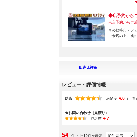
来店予約から
来店予約からご
その他特典・フ
ご来店の上ご成
販売店詳細
レビュー・評価情報
4.8
総合
満足度
（「普
★お問い合わせ（見積り）
4.7
満足度
54
件中 1~10件を表示