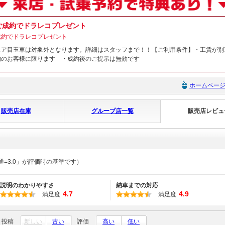
ご成約でドラレコプレゼント
成約でドラレコプレゼント
ェア目玉車は対象外となります。詳細はスタッフまで！！【ご利用条件】・工賃が別
約のお客様に限ります ・成約後のご提示は無効です
ホームペー
販売店在庫
グループ店一覧
販売店レビュ
通=3.0」が評価時の基準です）
説明のわかりやすさ
納車までの対応
4.7
4.9
満足度
満足度
投稿
新しい
古い
評価
高い
低い