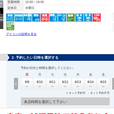
営業時間
10:00～18:00
定休日
水曜日
アイコンの説明を見る
2. 予約したい日時を選択する
予約の日付と時間を選択してください。
日
月
火
水
木
金
土
8/9
8/10
8/11
8/12
8/13
8/14
8/15
○ ネット予約可 - ネット予約不可
来店時間を選択して下さい