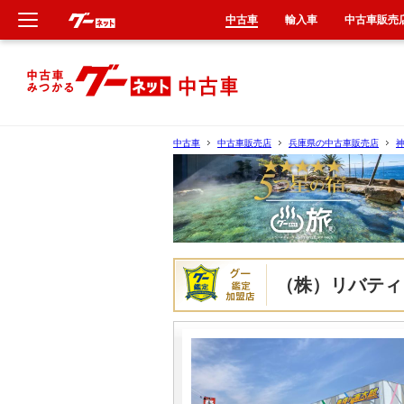
中古車
輸入車
中古車販売
新車
中古車
中古車
中古車販売店
兵庫県の中古車販売店
輸入車
クルマ買取
カーリース
（株）リバティ
タイヤ交換
整備工場
車検