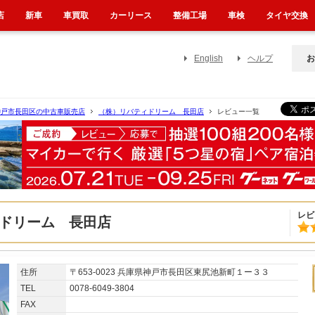
店
新車
車買取
カーリース
整備工場
車検
タイヤ交換
English
ヘルプ
お
神戸市長田区の中古車販売店
（株）リバティドリーム 長田店
レビュー一覧
レビ
ドリーム 長田店
住所
〒653-0023 兵庫県神戸市長田区東尻池新町１ー３３
TEL
0078-6049-3804
FAX