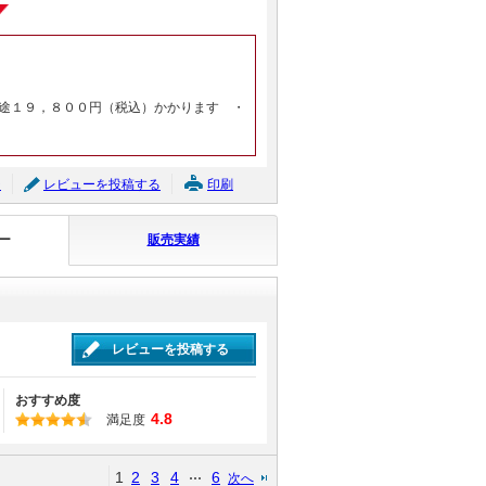
途１９，８００円（税込）かかります ・
ジ
レビューを投稿する
印刷
ー
販売実績
レビューを投稿する
おすすめ度
4.8
満足度
1
2
3
4
6
次へ