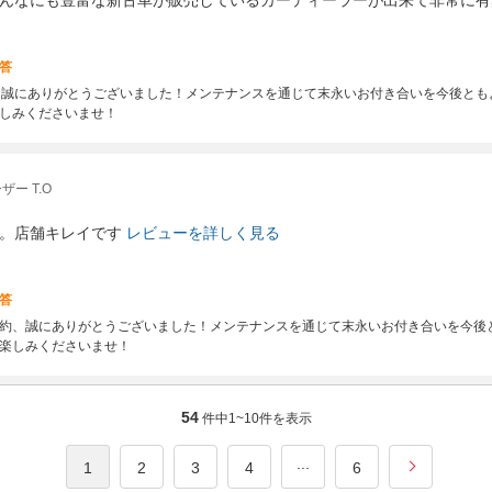
んなにも豊富な新古車が販売しているカーディーラーが出来て非常に有
答
約、誠にありがとうございました！メンテナンスを通じて末永いお付き合いを今後と
しみくださいませ！
ー T.O
。店舗キレイです
レビューを詳しく見る
答
約、誠にありがとうございました！メンテナンスを通じて末永いお付き合いを今後
楽しみくださいませ！
54
件中
1~10
件を表示
...
1
2
3
4
6