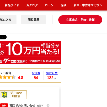
新品タイヤ
カタログ
ローン
保険
新車・中古車マガジン
気に入り
閲覧履歴
在庫確認・見積り依頼
ュー総合
投稿数
掲載台数
4.8
54
182
台
電話でのお問い合せ
携帯可
？