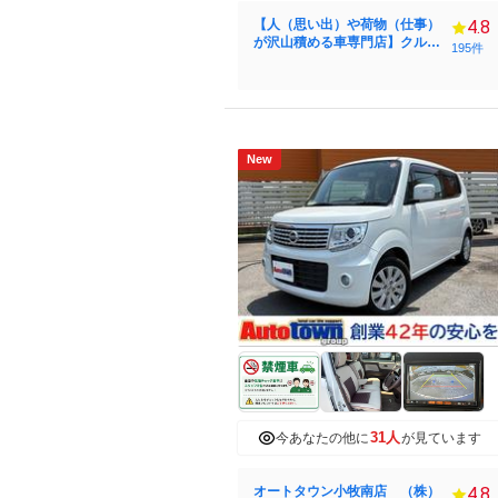
【人（思い出）や荷物（仕事）
4.8
が沢山積める車専門店】クルオ
195件
ク名古屋インター店
New
31人
今あなたの他に
が見ています
オートタウン小牧南店 （株）
4.8