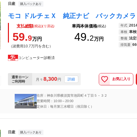
日産
購入パックあり
201
年式
支払総額
車両本体価格
(税込)(リ済込)
(税込)
車検
車検
59.
49.
9
2
法定
万円
万円
整備
66
排気量
（諸費用10.7万円を含む）
コンピューター診断済
通常ローン
8,300
お気に入り
詳細
月々
円
ご利用時
住所：神奈川県横須賀市池田町４丁目５－３２
営業時間：10:00～20:00
定休日：毎月第三水曜日（祝日除く）
日産
購入パックあり