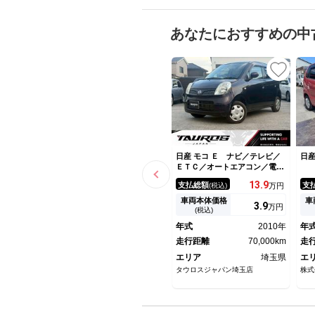
あなたにおすすめの中
日産 モコ Ｅ ナビ／テレビ／
日産
ＥＴＣ／オートエアコン／電動
格納ミラー／レベライザー／パ
13.
9
支払総額
支
(税込)
万円
ワーウィンドウ／パワーステア
リング／アクセサリーソケット
車両本体価格
車
3.
9
万円
／フルフラット／エアバック／
(税込)
バイザー
年式
2010年
年
走行距離
70,000km
走
エリア
埼玉県
エ
タウロスジャパン埼玉店
株式