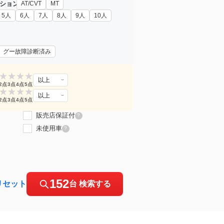
ション
AT/CVT
MT
5人
6人
7人
8人
9人
10人
グー故障診断済み
★
★
★
★
以上
2点
3点
4点
5点
★
★
★
★
以上
2点
3点
4点
5点
販売店保証付
?
未使用車
?
152
リセット
台 検索する