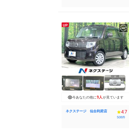
UP
9人
今あなたの他に
が見ています
ネクステージ 仙台利府店
4.7
508件