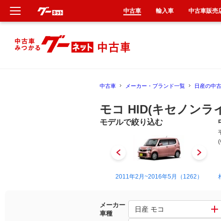
中古車
輸入車
中古車販売
新車
中古車
中古車
メーカー・ブランド一覧
日産の中
輸入車
モコ HID(キセノンラ
クルマ買取
モデルで絞り込む
カーリース
タイヤ交換
2002年4月~2006年2月（14）
2011年2月~2016年5月（1262）
整備工場
メーカー
日産 モコ
車種
車検