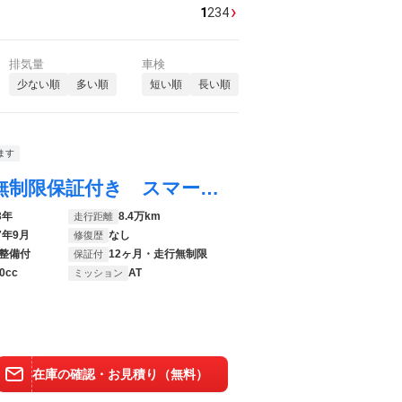
›
1
2
3
4
排気量
車検
少ない順
多い順
短い順
長い順
ます
モコ ドルチェＸ 【禁煙車】１年走行距離無制限保証付き スマートキー フロントフォグランプ フルオートエアコン １４インチアルミホイール ナビ／フルセグＴＶ Ｂｌｕｅｔｏｏｔｈ接続 ステアリングスイッチ
3年
8.4万km
走行距離
7年9月
なし
修復歴
整備付
12ヶ月・走行無制限
保証付
0cc
AT
ミッション
在庫の確認・お見積り（無料）