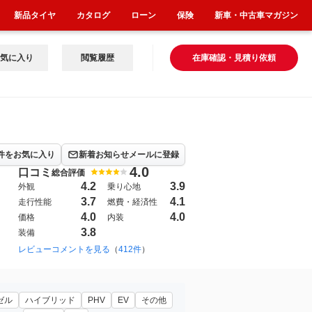
新品タイヤ
カタログ
ローン
保険
新車・中古車マガジン
気に入り
閲覧履歴
在庫確認・見積り依頼
件をお気に入り
新着お知らせメールに登録
4.0
口コミ
総合評価
4.2
3.9
外観
乗り心地
3.7
4.1
走行性能
燃費・経済性
4.0
4.0
価格
内装
3.8
装備
011年2月~2016年5月（1262）
レビューコメントを見る
（
412件
）
ゼル
ハイブリッド
PHV
EV
その他