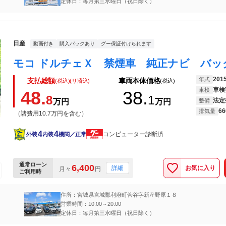
定休日：毎月第三水曜日（祝日除く）
日産
動画付き
購入パックあり
グー保証付けられます
201
年式
支払総額
車両本体価格
(税込)(リ済込)
(税込)
車検
車検
48.
38.
8
1
法定
万円
万円
整備
66
排気量
（諸費用10.7万円を含む）
4
4
コンピューター診断済
外装
内装
機関／正常
通常ローン
6,400
お気に入り
詳細
月々
円
ご利用時
住所：宮城県宮城郡利府町菅谷字新産野原１８
営業時間：10:00～20:00
定休日：毎月第三水曜日（祝日除く）