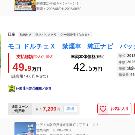
期間限定特別キャンペーン！！
期間： 2026/08/01~2026/09/30
日産
動画付き
購入パックあり
グー保証付けられます
201
年式
支払総額
車両本体価格
(税込)(リ済込)
(税込)
202
車検
49.
42.
9
5
法定
万円
万円
整備
66
排気量
（諸費用7.4万円を含む）
4
4
外装
内装
機関／正常
通常ローン
7,200
お気に入り
詳細
月々
円
ご利用時
住所：大阪府摂津市学園町２丁目１－２５
営業時間：10:00～20:00