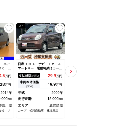
UP
UP
UP
Ｒ エア
日産 モコ Ｅ ナビ ＴＶ ス
日産 モコ Ｘ 車検２年 社外
日産 
ＴＣ キ
マートキー 電動格納ミラー
ナビゲーション スマートキ
月 
ナー エ
ベンチシート ＡＴ 盗難防止
ー ベンチシート オートエア
リプ
4.
5
29.
9
34.
8
支払総額
支払総額
支払
万円
(税込)
万円
(税込)
万円
アクセサ
システム ＡＢＳ ＣＤ ＤＶ
コン パワーウインドウ 電動
ＴＣ
ヒータ
Ｄ再生 ミュージックプレイヤ
格納ドアミラー ＥＴＣ バッ
ーレ
車両本体価格
車両本体価格
車両
28
19.
9
26.
2
万円
万円
万円
ップ 光
ー接続可 衝突安全ボディ エ
クカメラ セキュリティアラー
エア
(税込)
(税込)
Ｃ 電動
アコン パワーステアリング
ム 軽自動車 保証あり
光軸
2014年
年式
2009年
年式
2013年
年式
ィンド
パワーウィンドウ
あり
キーフリ
0,000km
走行距離
15,000km
走行距離
85,000km
走行
神奈川県
エリア
鹿児島県
エリア
愛知県
エリ
会社 Ｕ
カーズ 松尾自動車 鹿児島店
軽自動車３９．８万円専門 パッ
軽自動
ション４Ｕ（フォーユー）
ション