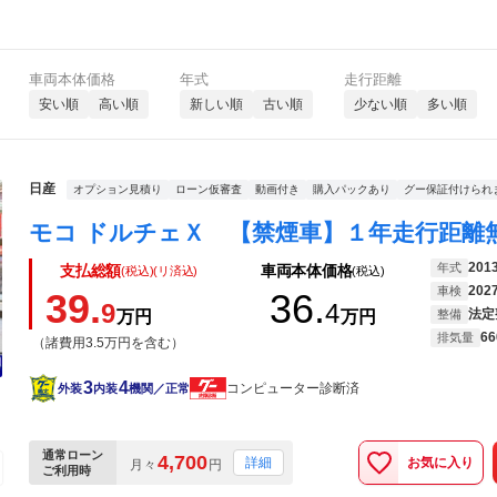
車両本体価格
年式
走行距離
安い順
高い順
新しい順
古い順
少ない順
多い順
日産
オプション見積り
ローン仮審査
動画付き
購入パックあり
グー保証付けられ
201
年式
支払総額
車両本体価格
(税込)(リ済込)
(税込)
202
車検
39.
36.
9
4
法定
万円
万円
整備
66
排気量
（諸費用3.5万円を含む）
3
4
コンピューター診断済
外装
内装
機関／正常
通常ローン
4,700
お気に入り
詳細
月々
円
ご利用時