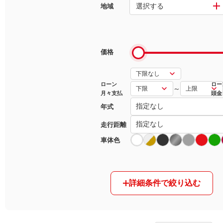
選択する
地域
マガジン
車カタログ
価格
自動車ローン
ローン
ロー
～
月々支払
頭金
保険
年式
レビュー
走行距離
車体色
価格相場
教習所
詳細条件で絞り込む
用語集