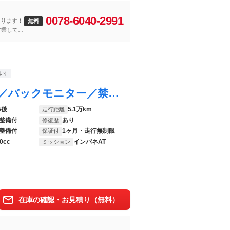
0078-6040-2991
おります！
無料
営業してお
ます
モコ ドルチェＸ レザーシート／ナビＴＶ／バックモニター／禁煙／スマートキー／Ｂｌｕｅｔｏｏｔｈオーディオ／ＨＩＤヘッドライト／ＥＴＣ／フォグランプ／純正アルミ／オートエアコン／フルセグＴＶ／アイドリングストップ
5後
5.1万km
走行距離
整備付
あり
修復歴
整備付
1ヶ月・走行無制限
保証付
0cc
インパネAT
ミッション
在庫の確認・お見積り（無料）