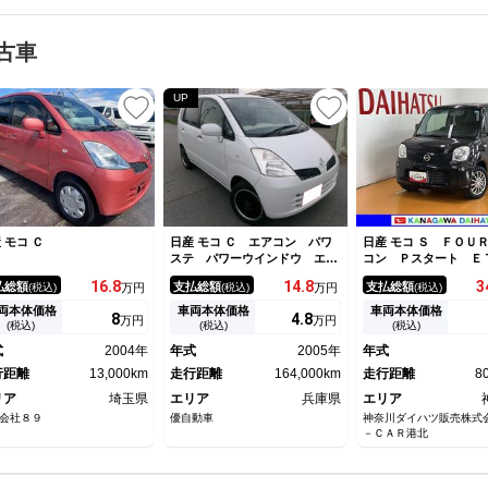
古車
UP
 モコ Ｃ
日産 モコ Ｃ エアコン パワ
日産 モコ Ｓ ＦＯＵ
ステ パワーウインドウ エア
コン Ｐスタート Ｅ
バック キーレス ナビ
ーフリー ＣＤチュー
16.
8
14.
8
3
払総額
支払総額
支払総額
(税込)
万円
(税込)
万円
(税込)
アコン Ｐスタート 
リーソケット シート
両本体価格
車両本体価格
車両本体価格
8
4.
8
万円
万円
ー アイドリングスト
(税込)
(税込)
(税込)
軸調整ダイヤル ＥＴ
式
2004年
年式
2005年
年式
格納ミラー パワーウ
行距離
13,000km
走行距離
164,000km
ウ アルミホイール 
走行距離
8
ー
リア
埼玉県
エリア
兵庫県
エリア
会社８９
優自動車
神奈川ダイハツ販売株式
－ＣＡＲ港北