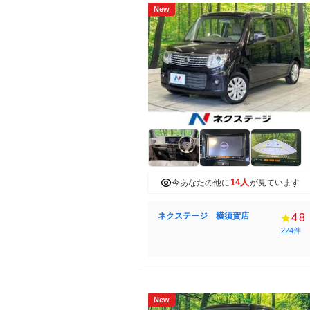
New
14人
今あなたの他に
が見ています
ネクステージ 横須賀店
4.8
224件
New