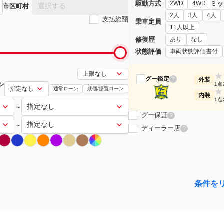
駆動方式
ミッ
2WD
4WD
選択する
市区町村
2人
3人
4人
支払総額
乗車定員
11人以上
修復歴
あり
なし
状態評価
車両状態評価書付
★
グー鑑定
?
外装
ン
1点
通常ローン
残価/据置ローン
★
内装
1点
～
グー保証
?
～
ディーラー店
?
条件を