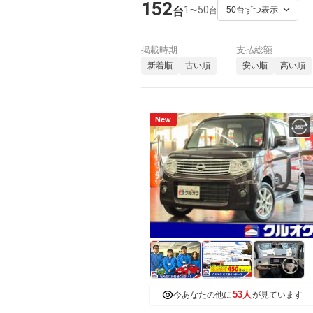
152
1
50
〜
台
台
掲載時期
支払総額
新着順
古い順
安い順
高い順
New
53人
今あなたの他に
が見ています