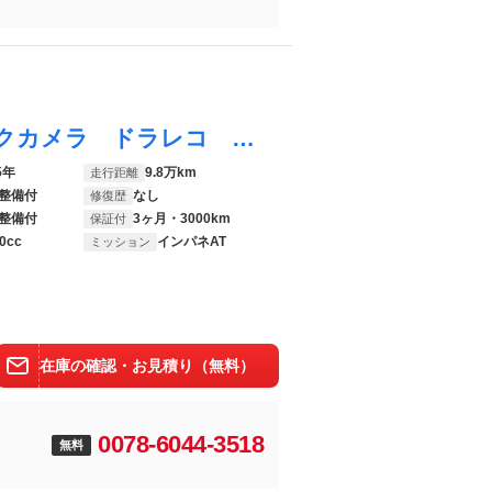
モコ ドルチェＸ 禁煙車 純正ナビ バックカメラ ドラレコ ＣＤ／ＤＶＤ／フルセグ Ｂｌｕｅｔｏｏｔｈ接続可 オートライト オートエアコン スマートキー ＨＩＤヘッド ベージュ内装 電動格納ミラー 盗難防止装置
5年
9.8万km
走行距離
整備付
なし
修復歴
整備付
3ヶ月・3000km
保証付
0cc
インパネAT
ミッション
在庫の確認・お見積り（無料）
0078-6044-3518
無料