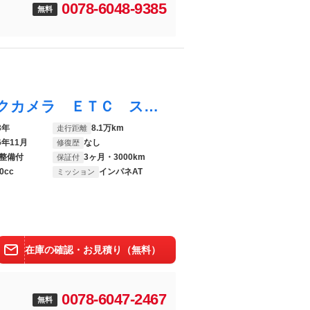
0078-6048-9385
無料
モコ ドルチェＸ 禁煙車 純正ナビ バックカメラ ＥＴＣ スマートキー ＥＴＣ オートエアコン オートライト ＢＬＵＥＴＯＯＴＨ 純正１４インチアルミホイール ＨＩＤヘッドライト アイドリングストップ レザー調シート
3年
8.1万km
走行距離
6年11月
なし
修復歴
整備付
3ヶ月・3000km
保証付
0cc
インパネAT
ミッション
在庫の確認・お見積り（無料）
0078-6047-2467
無料