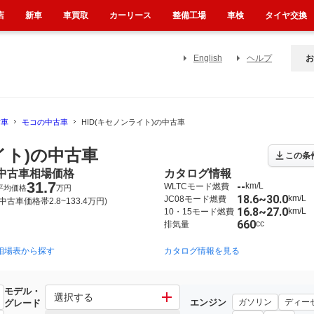
店
新車
車買取
カーリース
整備工場
車検
タイヤ交換
English
ヘルプ
お
古車
モコの中古車
HID(キセノンライト)の中古車
イト)の中古車
この条
中古車相場価格
カタログ情報
31.7
--
km/L
WLTCモード燃費
平均価格
万円
18.6~30.0
km/L
JC08モード燃費
(中古車価格帯2.8~133.4万円)
16.8~27.0
km/L
10・15モード燃費
660
cc
排気量
相場表から探す
2006年2月~2011年2月（276）
2002年4月~2006年2月（14）
カタログ情報を見る
2
モデル・
選択する
エンジン
ガソリン
ディー
グレード