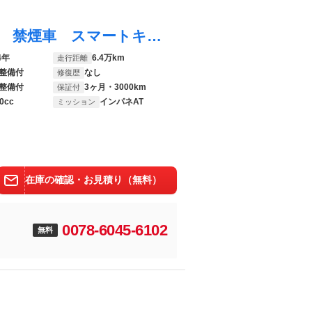
モコ ドルチェＸ 純正ナビ バックカメラ 禁煙車 スマートキー 合皮シート ＨＩＤヘッド ＥＴＣ 純正１４インチＡＷ オートライト オートエアコン ＣＤ フルセグ アイドリングストップ プライバシーガラス
4年
6.4万km
走行距離
整備付
なし
修復歴
整備付
3ヶ月・3000km
保証付
0cc
インパネAT
ミッション
在庫の確認・お見積り（無料）
0078-6045-6102
無料