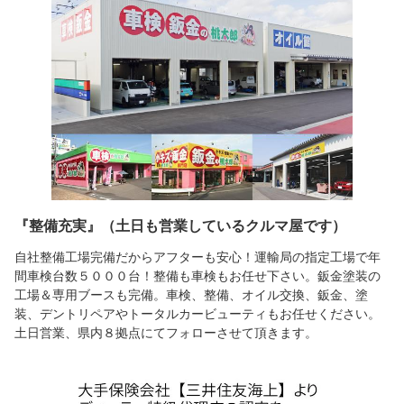
『整備充実』（土日も営業しているクルマ屋です）
自社整備工場完備だからアフターも安心！運輸局の指定工場で年
間車検台数５０００台！整備も車検もお任せ下さい。鈑金塗装の
工場＆専用ブースも完備。車検、整備、オイル交換、鈑金、塗
装、デントリペアやトータルカービューティもお任せください。
土日営業、県内８拠点にてフォローさせて頂きます。