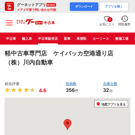
グーネットアプリ
RENEW
ダウンロード
アプリを開く
メアド不要で問い合わせ可能
0
お気に入り
閲覧履歴
中古車
輸入車
中古車販売店
新車
車買取
カーリース
整備工場
軽中古車専門店 ケイバッカ空港通り店
（株）川内自動車
総合評価
投稿数
在庫台数
356
32
4.6
件
台
地図アプリを見る