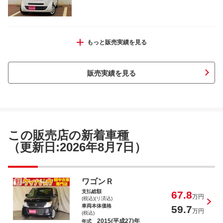
ミライース Ｌ ＳＡＩＩＩ
もっと販売実績を見る
販売実績を見る
タント Ｌ
この販売店の新着車種
（更新日:2026年8月7日）
アルト Ｆ
ワゴンＲ
支払総額
67.8
万円
(税込)(リ済込)
車両本体価格
59.7
万円
(税込)
2015(平成27)年
年式