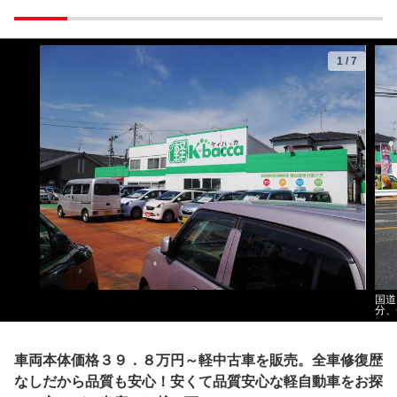
1
/
7
国道
分、
車両本体価格３９．８万円～軽中古車を販売。全車修復歴
なしだから品質も安心！安くて品質安心な軽自動車をお探