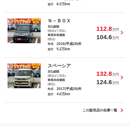
6.5万km
走行
Ｎ－ＷＧＮカスタム Ｇ
Ｎ－ＢＯＸ
支払総額
112.8
万円
(税込)(リ済込)
車両本体価格
104.6
万円
(税込)
2016(平成28)年
年式
5.2万km
走行
アルト Ｆ
スペーシア
支払総額
132.8
万円
(税込)(リ済込)
車両本体価格
124.6
万円
(税込)
2017(平成29)年
年式
4.0万km
ワゴンＲ ハイブリッドＦＸ
走行
この販売店の在庫一覧