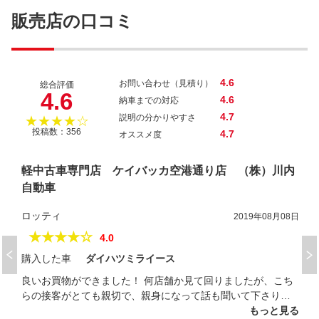
スペーシアギア ハイブリッドＸＺ
販売店の口コミ
4.6
お問い合わせ（見積り）
総合評価
4.6
4.6
納車までの対応
4.7
説明の分かりやすさ
★★★★☆
投稿数：356
4.7
オススメ度
軽中古車専門店 ケイバッカ空港通り店 （株）川内
自動車
ロッティ
2019年08月08日
★★★★☆
4.0
購入した車
ダイハツミライース
良いお買物ができました！ 何店舗か見て回りましたが、こち
らの接客がとても親切で、親身になって話も聞いて下さり、
「ここで買いたいなー」と思えました。 ちょうど希望に沿っ
もっと見る