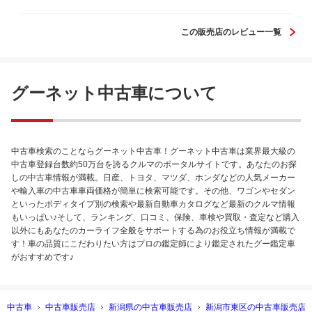
た車も見つかり、大変満足しております。
この販売店のレビュー一覧
グーネット中古車について
中古車検索のことならグーネット中古車！グーネット中古車は業界最大級の
中古車登録台数約50万台を誇るクルマのポータルサイトです。あなたのお探
しの中古車情報が満載。日産、トヨタ、マツダ、ホンダなどの人気メーカー
や輸入車の中古車車両価格が簡単に検索可能です。その他、ワゴンやセダン
といったボディタイプ別の検索や最新自動車カタログなど最新のクルマ情報
もいっぱい♪そして、ランキング、口コミ、保険、車検や買取・査定など購入
以外にもあなたのカーライフ全般をサポートする為のお役立ち情報が満載で
す！車の品質にこだわりたい方はプロの鑑定師により鑑定されたグー鑑定車
がおすすめです♪
中古車
中古車販売店
新潟県の中古車販売店
新潟市東区の中古車販売店