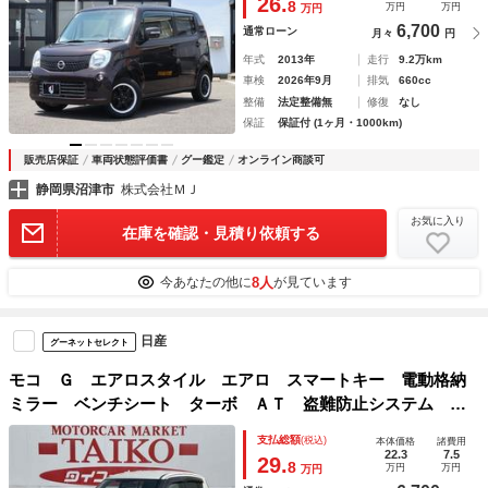
26.
8
万円
万円
万円
6,700
通常ローン
月々
円
年式
2013年
走行
9.2万km
車検
2026年9月
排気
660cc
整備
法定整備無
修復
なし
保証
保証付 (1ヶ月・1000km)
販売店保証
車両状態評価書
グー鑑定
オンライン商談可
静岡県沼津市
株式会社ＭＪ
お気に入り
在庫を確認・見積り依頼する
8人
今あなたの他に
が見ています
日産
グーネットセレクト
モコ Ｇ エアロスタイル エアロ スマートキー 電動格納
ミラー ベンチシート ターボ ＡＴ 盗難防止システム Ａ
ＢＳ アルミホイール 衝突安全ボディ エアコン パワース
支払総額
(税込)
本体価格
諸費用
テアリング パワーウィンドウ
22.3
7.5
29.
8
万円
万円
万円