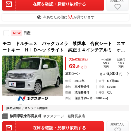
お気に入り
在庫を確認・見積り依頼する
3人
今あなたの他に
が見ています
日産
NEW
モコ ドルチェＸ バックカメラ 禁煙車 合皮シート スマ
ートキー ＨＩＤヘッドライト 純正１４インチアルミ オー
トライト オートエアコン ＣＤ アイドリングストップ 盗
支払総額
(税込)
本体価格
諸費用
難防止システム プライバシーガラス ドアバイザー
59.2
10.7
69.
9
万円
万円
万円
6,800
通常ローン
月々
円
年式
2016年
走行
5.5万km
車検
車検整備付
排気
660cc
整備
法定整備付
修復
なし
保証
保証付 (3ヶ月・3000km)
販売店保証
オンライン商談可
静岡県駿東郡長泉町
ネクステージ 裾野長泉店
お気に入り
在庫を確認・見積り依頼する