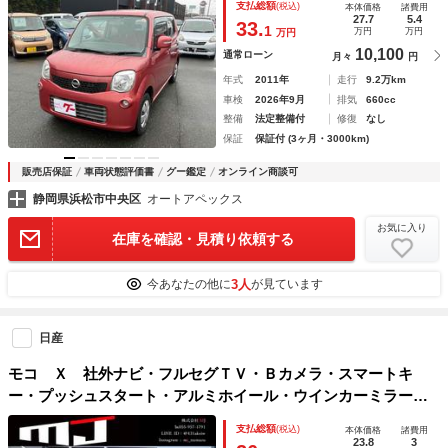
支払総額
(税込)
本体価格
諸費用
突安全ボディ エアコン パワーステアリング
27.7
5.4
33.
1
万円
万円
万円
10,100
通常ローン
月々
円
年式
2011年
走行
9.2万km
車検
2026年9月
排気
660cc
整備
法定整備付
修復
なし
保証
保証付 (3ヶ月・3000km)
販売店保証
車両状態評価書
グー鑑定
オンライン商談可
静岡県浜松市中央区
オートアペックス
お気に入り
在庫を確認・見積り依頼する
3人
今あなたの他に
が見ています
日産
モコ Ｘ 社外ナビ・フルセグＴＶ・Ｂカメラ・スマートキ
ー・プッシュスタート・アルミホイール・ウインカーミラー・
社外ＬＥＤライト
支払総額
(税込)
本体価格
諸費用
23.8
3