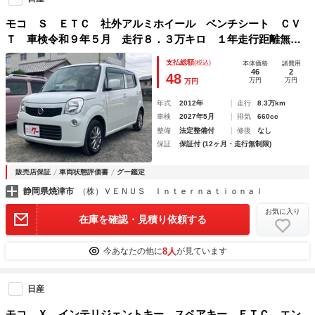
モコ Ｓ ＥＴＣ 社外アルミホイール ベンチシート ＣＶ
Ｔ 車検令和９年５月 走行８．３万キロ １年走行距離無制
限保証付・ロ－ドサ－ビス付
支払総額
(税込)
本体価格
諸費用
46
2
48
万円
万円
万円
年式
2012年
走行
8.3万km
車検
2027年5月
排気
660cc
整備
法定整備付
修復
なし
保証
保証付 (12ヶ月・走行無制限)
販売店保証
車両状態評価書
グー鑑定
静岡県焼津市
（株）ＶＥＮＵＳ Ｉｎｔｅｒｎａｔｉｏｎａｌ
お気に入り
在庫を確認・見積り依頼する
8人
今あなたの他に
が見ています
日産
モコ Ｘ インテリジェントキー スペアキー ＥＴＣ エン