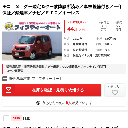
モコ Ｓ グー鑑定＆グー故障診断済み／車検整備付き／一年
保証／禁煙車／ナビ／ＥＴＣ／キーレス
支払総額
(税込)
本体価格
諸費用
39.1
5.7
44.
8
万円
万円
万円
年式
2013年
走行
4.9万km
車検
車検整備付
排気
660cc
整備
法定整備付
修復
なし
保証
保証付 (12ヶ月・走行無制限)
販売店保証
車両状態評価書
グー鑑定
OBD診断済み
オンライン商談可
ローン仮審査
静岡県沼津市
フィフティーオート
お気に入り
在庫を確認・見積り依頼する
5人
今あなたの他に
が見ています
日産
NEW