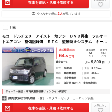
在庫を確認・見積り依頼する
2人
今あなたの他に
が見ています
日産
モコ ドルチェＸ アイスト 地デジ ＤＶＤ再生 フルオー
トエアコン 整備記録簿 ＥＴＣ 盗難防止システム キーレ
ス ナビＴＶ ＡＢＳ パワーウィンドウ アルミホイール
支払総額
(税込)
本体価格
諸費用
メモリーナビ
54
10.5
64.
5
万円
万円
万円
9,800
通常ローン
月々
円
年式
2015年
走行
3.5万km
車検
車検整備付
排気
660cc
整備
法定整備付
修復
なし
保証
保証付 (12ヶ月・走行無制限)
ディーラー保証
車両状態評価書
オンライン商談可
静岡県浜松市中央区
（株）トヨタユーゼック カーロッツ浜松
お気に入り
在庫を確認・見積り依頼する