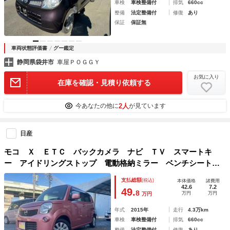
車検
車検整備付
排気
660cc
整備
法定整備付
修復
あり
保証
保証無
車両状態評価書
グー鑑定
静岡県袋井市
車屋ＰＯＧＧＹ
お気に入り
在庫を確認・見積り依頼する
2人
今あなたの他に
が見ています
日産
モコ Ｘ ＥＴＣ バックカメラ ナビ ＴＶ スマートキ
ー アイドリングストップ 電動格納ミラー ベンチシート
ＣＶＴ 盗難防止システム ＡＢＳ Ｂｌｕｅｔｏｏｔｈ ア
支払総額
(税込)
本体価格
諸費用
ルミホイール 衝突安全ボディ エアコン
42.6
7.2
49.
8
万円
万円
万円
年式
2015年
走行
4.3万km
車検
車検整備付
排気
660cc
整備
法定整備付
修復
あり