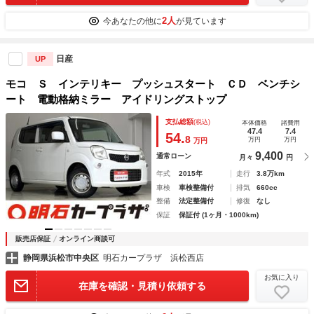
2人
今あなたの他に
が見ています
日産
UP
モコ Ｓ インテリキー プッシュスタート ＣＤ ベンチシ
ート 電動格納ミラー アイドリングストップ
支払総額
(税込)
本体価格
諸費用
47.4
7.4
54.
8
万円
万円
万円
9,400
通常ローン
月々
円
年式
2015年
走行
3.8万km
車検
車検整備付
排気
660cc
整備
法定整備付
修復
なし
保証
保証付 (1ヶ月・1000km)
販売店保証
オンライン商談可
静岡県浜松市中央区
明石カープラザ 浜松西店
お気に入り
在庫を確認・見積り依頼する