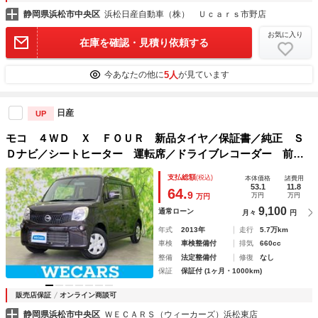
静岡県浜松市中央区
浜松日産自動車（株） Ｕｃａｒｓ市野店
お気に入り
在庫を確認・見積り依頼する
5人
今あなたの他に
が見ています
日産
UP
モコ ４ＷＤ Ｘ ＦＯＵＲ 新品タイヤ／保証書／純正 Ｓ
Ｄナビ／シートヒーター 運転席／ドライブレコーダー 前後
／Ｂｌｕｅｔｏｏｔｈ接続／ＥＢＤ付ＡＢＳ／フルセグＴＶ／
支払総額
(税込)
本体価格
諸費用
ＤＶＤ／禁煙車／エアバッグ 運転席／エアバッグ 助手席
53.1
11.8
64.
9
万円
万円
万円
9,100
通常ローン
月々
円
年式
2013年
走行
5.7万km
車検
車検整備付
排気
660cc
整備
法定整備付
修復
なし
保証
保証付 (1ヶ月・1000km)
販売店保証
オンライン商談可
静岡県浜松市中央区
ＷＥＣＡＲＳ（ウィーカーズ）浜松東店