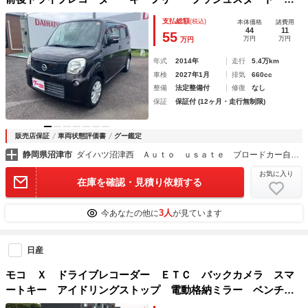
正１４インチアルミ
支払総額
(税込)
本体価格
諸費用
44
11
55
万円
万円
万円
年式
2014年
走行
5.4万km
車検
2027年1月
排気
660cc
整備
法定整備付
修復
なし
保証
保証付 (12ヶ月・走行無制限)
販売店保証
車両状態評価書
グー鑑定
静岡県沼津市
ダイハツ沼津西 Ａｕｔｏ ｕｓａｔｅ ブロードカー自動車販売株式会社
お気に入り
在庫を確認・見積り依頼する
3人
今あなたの他に
が見ています
日産
モコ Ｘ ドライブレコーダー ＥＴＣ バックカメラ スマ
ートキー アイドリングストップ 電動格納ミラー ベンチシ
ート ＣＶＴ 盗難防止システム ＡＢＳ ＣＤ ＵＳＢ 衝