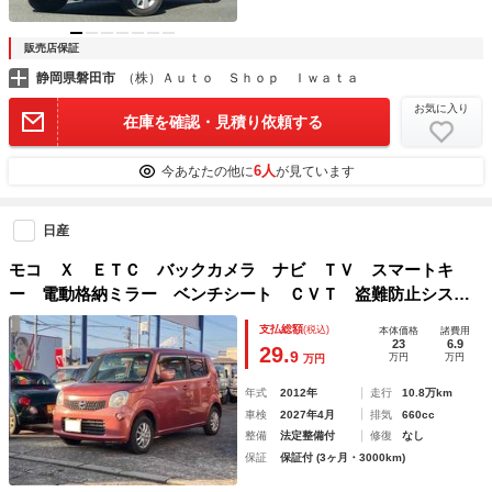
販売店保証
静岡県磐田市
（株）Ａｕｔｏ Ｓｈｏｐ Ｉｗａｔａ
お気に入り
在庫を確認・見積り依頼する
6人
今あなたの他に
が見ています
日産
モコ Ｘ ＥＴＣ バックカメラ ナビ ＴＶ スマートキ
ー 電動格納ミラー ベンチシート ＣＶＴ 盗難防止システ
ム ＡＢＳ ＣＤ ＵＳＢ ミュージックプレイヤー接続可
支払総額
(税込)
本体価格
諸費用
Ｂｌｕｅｔｏｏｔｈ アルミホイール
23
6.9
29.
9
万円
万円
万円
年式
2012年
走行
10.8万km
車検
2027年4月
排気
660cc
整備
法定整備付
修復
なし
保証
保証付 (3ヶ月・3000km)