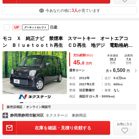
3人
今あなたの他に
が見ています
日産
UP
グーネットセレクト
モコ Ｘ 純正ナビ 禁煙車 スマートキー オートエアコ
ン Ｂｌｕｅｔｏｏｔｈ再生 ＣＤ再生 地デジ 電動格納ミ
ラー 盗難防止システム ドアバイザー プライバシーガラス
支払総額
(税込)
本体価格
諸費用
38.2
7.6
45.
8
万円
万円
万円
6,500
通常ローン
月々
円
年式
2012年
走行
9.6万km
車検
2027年2月
排気
660cc
整備
法定整備付
修復
なし
保証
保証付 (3ヶ月・3000km)
販売店保証
オンライン商談可
静岡県静岡市駿河区
ネクステージ 東静岡店
お気に入り
在庫を確認・見積り依頼する