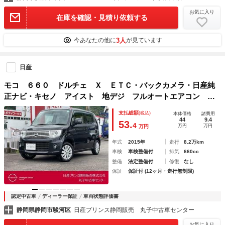
お気に入り
在庫を確認・見積り依頼する
3人
今あなたの他に
が見ています
日産
モコ ６６０ ドルチェ Ｘ ＥＴＣ・バックカメラ・日産純
正ナビ・キセノ アイスト 地デジ フルオートエアコン 整
備記録簿 Ｒカメラ ＥＴＣ 運転席エアバッグ キーレス
支払総額
(税込)
本体価格
諸費用
ナビＴＶ ＡＢＳ パワーウィンドウ 助手席エアバック
44
9.4
53.
4
万円
万円
万円
年式
2015年
走行
8.2万km
車検
車検整備付
排気
660cc
整備
法定整備付
修復
なし
保証
保証付 (12ヶ月・走行無制限)
認定中古車
ディーラー保証
車両状態評価書
静岡県静岡市駿河区
日産プリンス静岡販売 丸子中古車センター
お気に入り