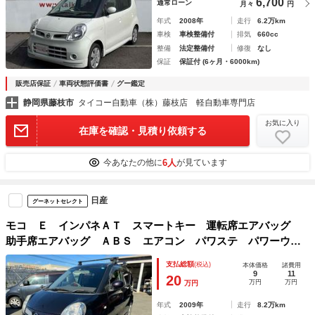
6,700
通常ローン
月々
円
年式
2008年
走行
6.2万km
車検
車検整備付
排気
660cc
整備
法定整備付
修復
なし
保証
保証付 (6ヶ月・6000km)
販売店保証
車両状態評価書
グー鑑定
静岡県藤枝市
タイコー自動車（株）藤枝店 軽自動車専門店
お気に入り
在庫を確認・見積り依頼する
6人
今あなたの他に
が見ています
日産
グーネットセレクト
モコ Ｅ インパネＡＴ スマートキー 運転席エアバッグ
助手席エアバッグ ＡＢＳ エアコン パワステ パワーウィ
ンド ベンチシート
支払総額
(税込)
本体価格
諸費用
9
11
20
万円
万円
万円
年式
2009年
走行
8.2万km