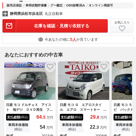
販売店保証
車両状態評価書
グー鑑定
OBD診断済み
オンライン商談可
静岡県浜松市浜名区
丸正自動車
お気に入り
在庫を確認・見積り依頼する
5人
今あなたの他に
が見ています
あなたにおすすめの中古車
日産 モコ ドルチェＸ アイス
日産 モコ Ｇ エアロスタイ
日産 モコ Ｓ
ト 地デジ ＤＶＤ再生 フル
ル エアロ スマートキー 電
ビ バックカ
オートエアコン 整備記録簿
動格納ミラー ベンチシート
ｏｏｔｈ再生
64.
29.
5
8
支払総額
支払総額
支払総額
(税込)
(税込)
(税込)
万円
万円
ＥＴＣ 盗難防止システム キ
ターボ ＡＴ 盗難防止システ
ワーウィンド
ーレス ナビＴＶ ＡＢＳ パ
ム ＡＢＳ アルミホイール
ドレベライザ
車両本体価格
車両本体価格
車両本体価格
54
22.
3
万円
万円
ワーウィンドウ アルミホイー
衝突安全ボディ エアコン パ
タイヤ製造年
(税込)
(税込)
(税込)
ル メモリーナビ
ワーステアリング パワーウィ
ラウン イン