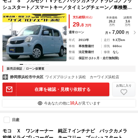
モコ Ｓ フルセグＴＶナビ／バックカメラ／ドラレコ／プッ
シュスタート／スマートキー／タイミングチェーン／車検整備
付／全国対応走行距離無制限１年保証付／エアコン保証
支払総額
(税込)
本体価格
諸費用
26.2
3.6
29.
8
万円
万円
万円
7,000
通常ローン
月々
円
年式
2013年
走行
9.3万km
車検
車検整備付
排気
660cc
整備
法定整備付
修復
なし
保証
保証付 (12ヶ月・走行無制限)
販売店保証
ローン仮審査
静岡県浜松市中央区
ワイズプロジェクト浜松 カーワイズ浜松店
お気に入り
在庫を確認・見積り依頼する
10人
今あなたの他に
が見ています
日産
モコ Ｘ ワンオーナー 純正７インチナビ バックカメラ
前後ドライブレコーダー キーフリー プッシュスタート 純