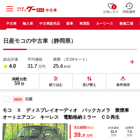
0
お気に入り
閲覧履歴
中古車
輸入車
中古車販売店
新車
車買取
カーリース
整備工場
日産モコの中古車（静岡県）
総合評価
平均価格
燃費
（JC08モード）
4.0
31.7
25.4
万円
km/l
掲載台数
59
台
絞り込む
並び替え
条件保存
日産
NEW
モコ Ｘ ディスプレイオーディオ バックカメラ 禁煙車
オートエアコン キーレス 電動格納ミラー ＣＤ再生
支払総額
(税込)
本体価格
諸費用
32.4
7.5
39.
9
万円
万円
万円