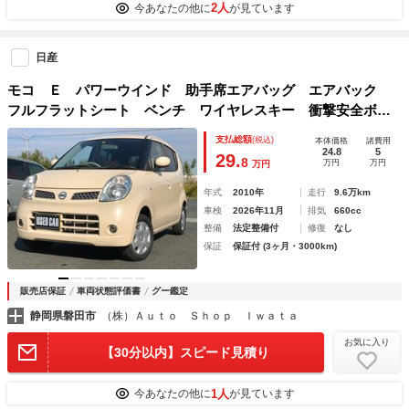
2人
今あなたの他に
が見ています
日産
モコ Ｅ パワーウインド 助手席エアバッグ エアバック
フルフラットシート ベンチ ワイヤレスキー 衝撃安全ボデ
ィー ＡＢＳ付 スマ－トキ－ ＡＵＴＯエアコン ＰＳ
支払総額
(税込)
本体価格
諸費用
24.8
5
29.
8
万円
万円
万円
年式
2010年
走行
9.6万km
車検
2026年11月
排気
660cc
整備
法定整備付
修復
なし
保証
保証付 (3ヶ月・3000km)
販売店保証
車両状態評価書
グー鑑定
静岡県磐田市
（株）Ａｕｔｏ Ｓｈｏｐ Ｉｗａｔａ
お気に入り
【30分以内】スピード見積り
1人
今あなたの他に
が見ています