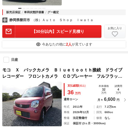
販売店保証
車両状態評価書
グー鑑定
静岡県磐田市
（株）Ａｕｔｏ Ｓｈｏｐ Ｉｗａｔａ
お気に入り
【30分以内】スピード見積り
2人
今あなたの他に
が見ています
日産
モコ Ｘ バックカメラ Ｂｌｕｅｔｏｏｔｈ接続 ドライブ
レコーダー フロントカメラ ＣＤプレーヤー フルフラッ
ト ベンチシート ＬＥＤヘッドランプ キーレスエントリー
支払総額
(税込)
本体価格
諸費用
32
4
36
万円
万円
万円
6,600
通常ローン
月々
円
年式
2011年
走行
7.2万km
車検
2026年12月
排気
660cc
整備
法定整備付
修復
なし
保証
保証付 (3ヶ月・3000km)