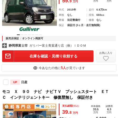
59.
9
万円
万円
万円
年式
2015年
走行
6.8万km
車検
なし
排気
660cc
整備
法定整備付
修復
なし
保証
保証付 (3ヶ月・走行無制限)
販売店保証
オンライン商談可
静岡県富士市
ガリバー富士青葉通り店（株）ＩＤＯＭ
お気に入り
在庫を確認・見積り依頼する
5人
今あなたの他に
が見ています
日産
UP
モコ Ｘ ９０ ナビ ナビＴＶ プッシュスタート ＥＴ
Ｃ インテリジェントキー 修復歴無し 保証付き
支払総額
(税込)
本体価格
諸費用
33.5
6.3
39.
8
万円
万円
万円