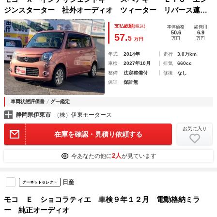
ジンスターター 社外オーディオ ツィーター リバース連動
下向きミラー
支払総額
(税込)
本体価格
諸費用
50.6
6.9
57.
5
万円
万円
万円
年式
2014年
走行
3.0万km
車検
2027年10月
排気
660cc
整備
法定整備付
修復
なし
保証
保証無
車両状態評価書
グー鑑定
静岡県伊東市
（株）伊東モータース
お気に入り
在庫を確認・見積り依頼する
2人
今あなたの他に
が見ています
日産
グーネットセレクト
モコ Ｅ ショコラティエ 車検９年１２月 電動格納ミラ
ー 純正オーディオ