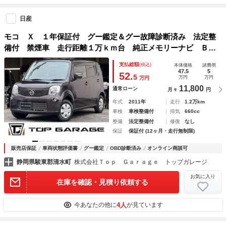
日産
モコ Ｘ １年保証付 グー鑑定＆グー故障診断済み 法定整
備付 禁煙車 走行距離１万ｋｍ台 純正メモリーナビ Ｂｌ
ｕｅｔｏｏｔｈ ワンセグＴＶ プッシュスタート オートＡ
支払総額
(税込)
本体価格
諸費用
Ｃ 電格ミラー レベライザー スマートキー
47.5
5
52.
5
万円
万円
万円
11,800
通常ローン
月々
円
年式
2011年
走行
1.2万km
車検
車検整備付
排気
660cc
整備
法定整備付
修復
なし
保証
保証付 (12ヶ月・走行無制限)
販売店保証
車両状態評価書
グー鑑定
OBD診断済み
オンライン商談可
静岡県駿東郡清水町
株式会社Ｔｏｐ Ｇａｒａｇｅ トップガレージ
お気に入り
在庫を確認・見積り依頼する
4人
今あなたの他に
が見ています