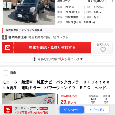
6,000
通常ローン
月々
円
年式
2011年
走行
3.7万km
車検
2026年12月
排気
660cc
整備
法定整備付
修復
なし
保証
保証付 (1ヶ月・1000km)
販売店保証
オンライン商談可
静岡県富士市
軽自動車専門店 軽コレクト
お気に入り
在庫を確認・見積り依頼する
9人
今あなたの他に
が見ています
日産
モコ Ｓ 禁煙車 純正ナビ バックカメラ Ｂｌｕｅｔｏｏ
ｔｈ再生 電動ミラー パワーウィンドウ ＥＴＣ ヘッドレ
ベライザー 座席下収納 タイヤ製造年２４年 シートブラウ
支払総額
(税込)
本体価格
諸費用
ン インパネ白
24.8
5
29.
8
万円
万円
万円
5,700
グーネットアプリ
通常ローン
RENEW
月々
円
ダウンロード
アプリを開く
メアド不要で問い合わせ可能
年式
2011年
走行
6.3万km