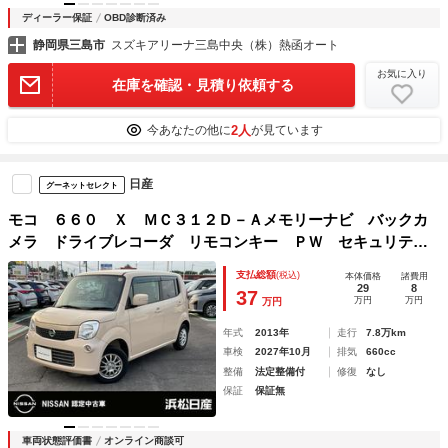
ディーラー保証
OBD診断済み
静岡県三島市
スズキアリーナ三島中央（株）熱函オート
お気に入り
在庫を確認・見積り依頼する
2人
今あなたの他に
が見ています
日産
グーネットセレクト
モコ ６６０ Ｘ ＭＣ３１２Ｄ－Ａメモリーナビ バックカ
メラ ドライブレコーダ リモコンキー ＰＷ セキュリティ
ー バックビューモニター ナビ・テレビ 地デジＴＶ ダブ
支払総額
(税込)
本体価格
諸費用
ルエアバッグ スマートキー＆プッシュスタート
29
8
37
万円
万円
万円
年式
2013年
走行
7.8万km
車検
2027年10月
排気
660cc
整備
法定整備付
修復
なし
保証
保証無
車両状態評価書
オンライン商談可