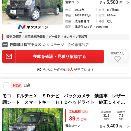
5,500
通常ローン
月々
円
年式
2011年
走行
8.8万km
車検
2026年12月
排気
660cc
整備
法定整備付
修復
なし
保証
保証付 (3ヶ月・3000km)
販売店保証
車両状態評価書
グー鑑定
オンライン商談可
静岡県浜松市中央区
ネクステージ 浜松志都呂店
お気に入り
在庫を確認・見積り依頼する
6人
今あなたの他に
が見ています
日産
NEW
モコ ドルチェＸ ＳＤナビ バックカメラ 禁煙車 レザー
調シート スマートキー ＨＩＤヘッドライト 純正１４イン
チアルミ オートライト オートエアコン ＣＤ ＤＶＤ再
支払総額
(税込)
本体価格
諸費用
生 フルセグ ドアバイザー プライバシーガラス
31.9
7.6
39.
5
万円
万円
万円
5,400
通常ローン
月々
円