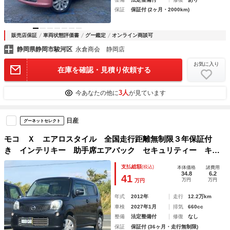
保証
保証付 (2ヶ月・2000km)
販売店保証
車両状態評価書
グー鑑定
オンライン商談可
静岡県静岡市駿河区
永倉商会 静岡店
お気に入り
在庫を確認・見積り依頼する
3人
今あなたの他に
が見ています
日産
グーネットセレクト
モコ Ｘ エアロスタイル 全国走行距離無制限３年保証付
き インテリキー 助手席エアバック セキュリティー キー
フリー パワーウィンドウ オートエアコン パワステ ベン
支払総額
(税込)
本体価格
諸費用
チシート 運転席エアバッグ アイドリングストップ ＡＢＳ
34.8
6.2
41
万円
万円
万円
年式
2012年
走行
12.2万km
車検
2027年1月
排気
660cc
整備
法定整備付
修復
なし
保証
保証付 (36ヶ月・走行無制限)