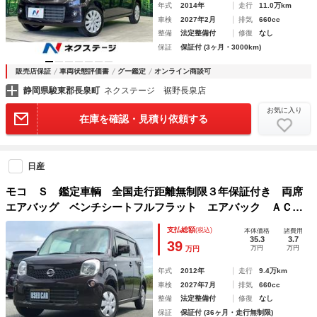
年式
2014年
走行
11.0万km
車検
2027年2月
排気
660cc
整備
法定整備付
修復
なし
保証
保証付 (3ヶ月・3000km)
販売店保証
車両状態評価書
グー鑑定
オンライン商談可
静岡県駿東郡長泉町
ネクステージ 裾野長泉店
お気に入り
在庫を確認・見積り依頼する
日産
モコ Ｓ 鑑定車輌 全国走行距離無制限３年保証付き 両席
エアバッグ ベンチシートフルフラット エアバック ＡＣ
キーフリ パワーウィンドゥ イモビライザー ベンチシー
支払総額
(税込)
本体価格
諸費用
ト 安全ボディ ＡＢＳ パワステ
35.3
3.7
39
万円
万円
万円
年式
2012年
走行
9.4万km
車検
2027年7月
排気
660cc
整備
法定整備付
修復
なし
保証
保証付 (36ヶ月・走行無制限)