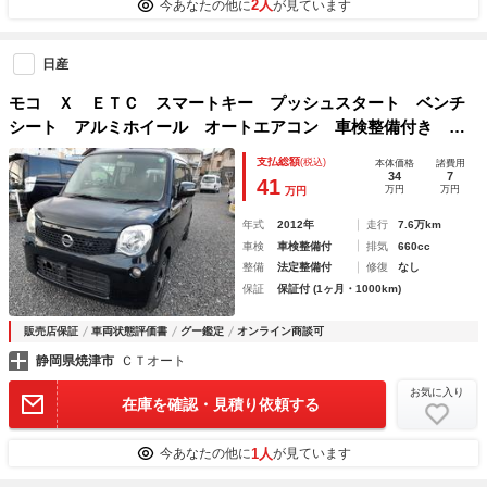
2人
今あなたの他に
が見ています
日産
モコ Ｘ ＥＴＣ スマートキー プッシュスタート ベンチ
シート アルミホイール オートエアコン 車検整備付き エ
アコン パワステ パワーウインドゥ
支払総額
(税込)
本体価格
諸費用
34
7
41
万円
万円
万円
年式
2012年
走行
7.6万km
車検
車検整備付
排気
660cc
整備
法定整備付
修復
なし
保証
保証付 (1ヶ月・1000km)
販売店保証
車両状態評価書
グー鑑定
オンライン商談可
静岡県焼津市
ＣＴオート
お気に入り
在庫を確認・見積り依頼する
1人
今あなたの他に
が見ています