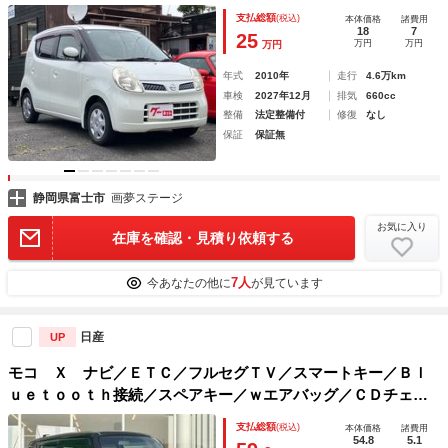
支払総額
(税込)
本体価格
諸費用
18
7
25
万円
万円
万円
年式
2010年
走行
4.6万km
車検
2027年12月
排気
660cc
整備
法定整備付
修復
なし
保証
保証無
静岡県富士市
画夢ステージ
お気に入り
在庫を確認・見積り依頼する
7人
今あなたの他に
が見ています
日産
UP
モコ Ｘ ナビ／ＥＴＣ／フルセグＴＶ／スマートキー／Ｂｌ
ｕｅｔｏｏｔｈ接続／スペアキー／ｗエアバッグ／ＣＤチェン
ジャー／パワーウィンドウ／パワーステアリング／オートエア
支払総額
(税込)
本体価格
諸費用
コン／ベンチシート／エンジンスタートボタン
54.8
5.1