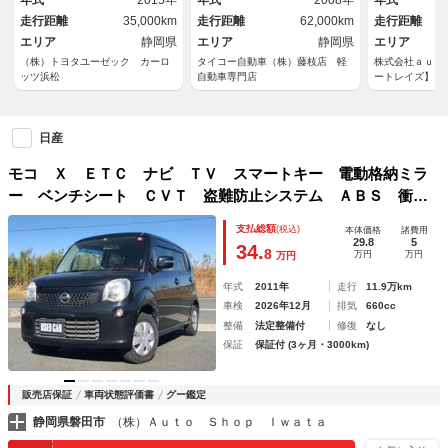
年式
2015年
年式
2008年
年式
ンドウ
走行距離
35,000km
走行距離
62,000km
走行距離
エリア
静岡県
エリア
静岡県
エリア
（株）トヨタユーゼック カーロ
タイコー自動車（株）藤枝店 軽
株式会社ａｕｔ
ッツ浜松
自動車専門店
ートレイズ】
日産
モコ Ｘ ＥＴＣ ナビ ＴＶ スマートキー 電動格納ミラ
ー ベンチシート ＣＶＴ 盗難防止システム ＡＢＳ 衝突
安全ボディ エアコン パワーステアリング パワーウィンド
支払総額
(税込)
本体価格
諸費用
ウ
29.8
5
34.
8
万円
万円
万円
年式
2011年
走行
11.9万km
車検
2026年12月
排気
660cc
整備
法定整備付
修復
なし
保証
保証付 (3ヶ月・3000km)
販売店保証
車両状態評価書
グー鑑定
静岡県磐田市
（株）Ａｕｔｏ Ｓｈｏｐ Ｉｗａｔａ