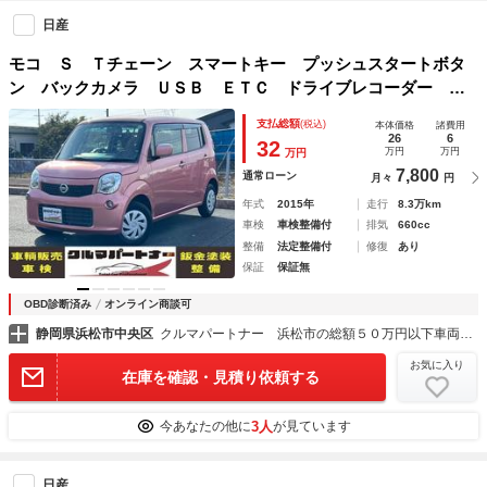
日産
モコ Ｓ Ｔチェーン スマートキー プッシュスタートボタ
ン バックカメラ ＵＳＢ ＥＴＣ ドライブレコーダー ア
イドリングストップ エアコン
支払総額
(税込)
本体価格
諸費用
26
6
32
万円
万円
万円
7,800
通常ローン
月々
円
年式
2015年
走行
8.3万km
車検
車検整備付
排気
660cc
整備
法定整備付
修復
あり
保証
保証無
OBD診断済み
オンライン商談可
静岡県浜松市中央区
クルマパートナー 浜松市の総額５０万円以下車両専門店
お気に入り
在庫を確認・見積り依頼する
3人
今あなたの他に
が見ています
日産