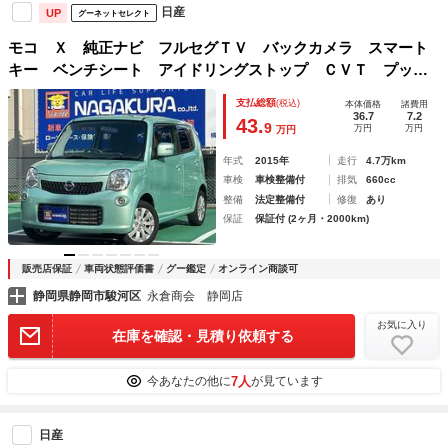
日産
UP
グーネットセレクト
モコ Ｘ 純正ナビ フルセグＴＶ バックカメラ スマート
キー ベンチシート アイドリングストップ ＣＶＴ プッシ
ュスタート ＳＤ ＣＤ
支払総額
(税込)
本体価格
諸費用
36.7
7.2
43.
9
万円
万円
万円
年式
2015年
走行
4.7万km
車検
車検整備付
排気
660cc
整備
法定整備付
修復
あり
保証
保証付 (2ヶ月・2000km)
販売店保証
車両状態評価書
グー鑑定
オンライン商談可
静岡県静岡市駿河区
永倉商会 静岡店
お気に入り
在庫を確認・見積り依頼する
7人
今あなたの他に
が見ています
日産