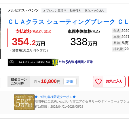
メルセデス・ベンツ
オプション見積り
動画付き
購入パックあり
202
年式
支払総額
車両本体価格
(税込)(リ済込)
(税込)
202
車検
354.
338
2
法定
万円
万円
整備
20
排気量
（諸費用16.2万円を含む）
5
4
外装
内装
機関／正常
残価ローン
10,800
お気に入り
詳細
月々
円
ご利用時
◆ご成約者様限定クーポン◆
期間中にご成約いただいた方にアクセサリーやディーラーオプシ
いいただける5万円クーポンをご提供いたします。※ご商談の際に
有効期限：2026/04/01~2026/08/28
画像のご提示をお願いします。