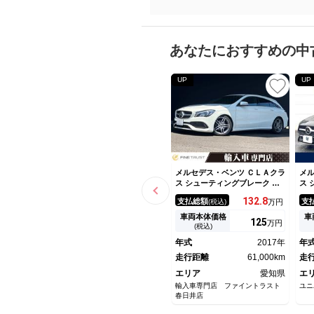
あなたにおすすめの中
UP
UP
メルセデス・ベンツ ＣＬＡクラ
メル
ス シューティングブレーク Ｃ
ス 
ＬＡ１８０ シューティングブ
Ｌ
132.
8
支払総額
支
(税込)
万円
レーク ＡＭＧスタイル レー
レ
ダーセーフティパッケージ ア
ナ
車両本体価格
車
125
万円
ダプティブクルーズコントロー
ド
(税込)
ル ６ヶ月走行距離無制限保証
ー
年式
2017年
年
付 ＰＲＥ－ＳＡＦＥ ハーフ
ン
レザーシート 禁煙車 シート
走行距離
61,000km
ト
走
ヒーター 純正ＨＤＤナビ バ
ワ
エリア
愛知県
エ
ックカメラ フルセグＴＶ
シ
輸入車専門店 ファイントラスト
ユニ
春日井店