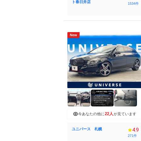
ト春日井店
1534件
New
22人
今あなたの他に
が見ています
ユニバース 札幌
4.9
271件