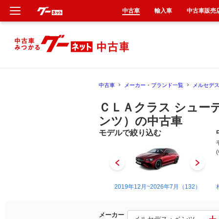
中古車
輸入車
中古車販売
新車
中古車
中古車
メーカー・ブランド一覧
メルセデ
輸入車
ＣＬＡクラス シュー
クルマ買取
ンツ）の中古車
モデルで絞り込む
カーリース
タイヤ交換
2015年6月~2019年8月（129）
2019年12月~2026年7月（132）
整備工場
車検
メーカー
メルセデス・ベンツ ＣＬＡ