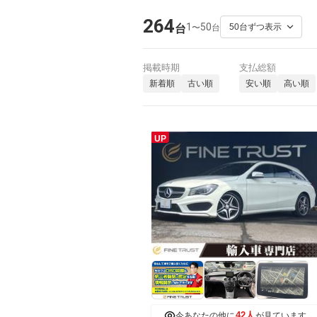
264
1
50
〜
台
台
掲載時期
支払総額
新着順
古い順
安い順
高い順
UP
42人
今あなたの他に
が見ています