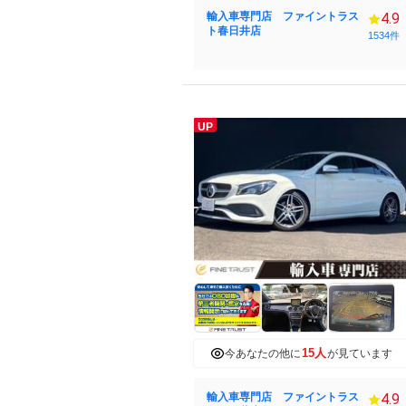
輸入車専門店 ファイントラス
4.9
ト春日井店
1534件
UP
15人
今あなたの他に
が見ています
輸入車専門店 ファイントラス
4.9