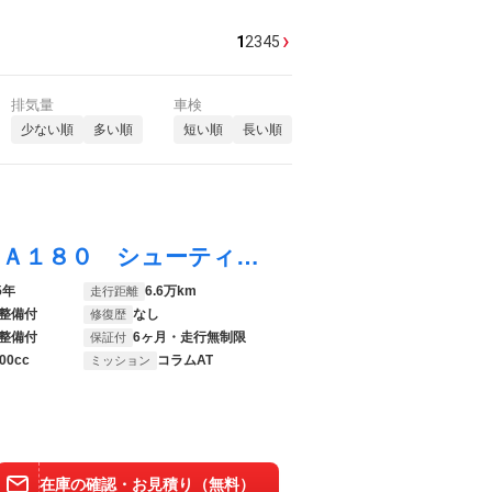
›
1
2
3
4
5
排気量
車検
少ない順
多い順
短い順
長い順
ＣＬＡクラス シューティングブレーク ＣＬＡ１８０ シューティングブレーク スポーツ 純正ＨＤＤナビ ディスチャージヘッドランプ ６ヶ月走行距離無制限保証付 パワーバックドア バックカメラ 禁煙車 フルセグ ＥＴＣ シートヒーター クルーズコントロール パワーシート Ｂｌｕｅｔｏｏｔｈ
5年
6.6万km
走行距離
整備付
なし
修復歴
整備付
6ヶ月・走行無制限
保証付
00cc
コラムAT
ミッション
在庫の確認・お見積り（無料）