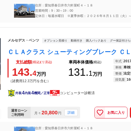
住所：愛知県春日井市六軒屋町４－１８
営業時間：9：30～19：00
定休日：毎週水曜日 ※夏季休暇：２０２６年８月１１日（火）
（金）
メルセデス・ベンツ
オプション見積り
動画付き
購入パックあり
グー保証付けら
201
年式
支払総額
車両本体価格
(税込)(リ済込)
(税込)
車検
車検
143.
131.
4
1
法定
万円
万円
整備
16
排気量
（諸費用12.3万円を含む）
4
4
コンピューター診断済
外装
内装
機関／正常
通常ローン
20,800
お気に入り
詳細
月々
円
ご利用時
住所：愛知県春日井市六軒屋町４－１８