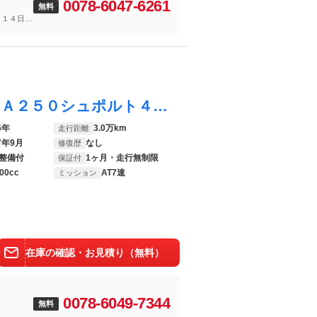
0078-6047-6261
無料
～１４日
ＣＬＡクラス シューティングブレーク ＣＬＡ２５０シュポルト４マチックシュティングブレーク レーダーセーフティパッケージ 純正ナビ バックカメラ パークトロニック フルセグ シートヒーター ＨＩＤヘッドライト ディストロニックプラス 電動リアゲート パドルシフト
6年
3.0万km
走行距離
7年9月
なし
修復歴
整備付
1ヶ月・走行無制限
保証付
00cc
AT7速
ミッション
在庫の確認・お見積り（無料）
0078-6049-7344
無料