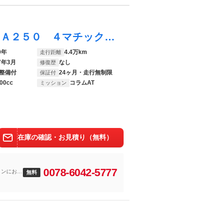
ＣＬＡクラス シューティングブレーク ＣＬＡ２５０ ４マチックＳＢ ＡＭＧレザエクスクルＰ 弊社下取り／アドバンスドパッケージ／ＡＭＧライン／パノラミックスライディングルーフ／本革シート／純正ドライブレコーダー／電動シート（メモリ付）／アンビエントライト（６４色）／電動トランク／ヘッドアップ
0年
4.4万km
走行距離
7年3月
なし
修復歴
整備付
24ヶ月・走行無制限
保証付
00cc
コラムAT
ミッション
在庫の確認・お見積り（無料）
0078-6042-5777
ョンにお使
無料
クーポン