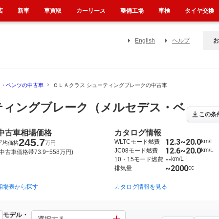
店
新車
車買取
カーリース
整備工場
車検
タイヤ交換
English
ヘルプ
お
ス・ベンツの中古車
ＣＬＡクラス シューティングブレークの中古車
ティングブレーク（メルセデス・ベ
この条
中古車相場価格
カタログ情報
245.7
12.3~20.0
km/L
WLTCモード燃費
平均価格
万円
12.6~20.0
km/L
JC08モード燃費
(中古車価格帯73.9~558万円)
--
km/L
10・15モード燃費
~2000
cc
排気量
相場表から探す
2015年6月~2019年8月（129）
2019年12月~2026年7月（132）
カタログ情報を見る
モデル・
クラス シューティングブレーク
選択する