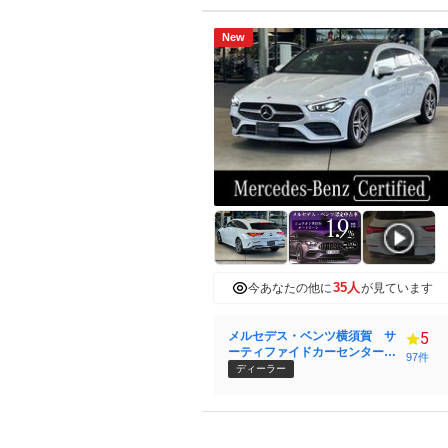
New
35人
今あなたの他に
が見ています
メルセデス・ベンツ横須賀 サ
5
ーティファイドカーセンター
97件
（株）シュテルン世田谷
ディーラー