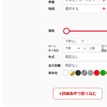
車種
選択する
地域
マガジン
車カタログ
価格
自動車ローン
保険
ローン
ロー
～
月々支払
頭金
年式
レビュー
走行距離
価格相場
車体色
教習所
詳細条件で絞り込む
用語集