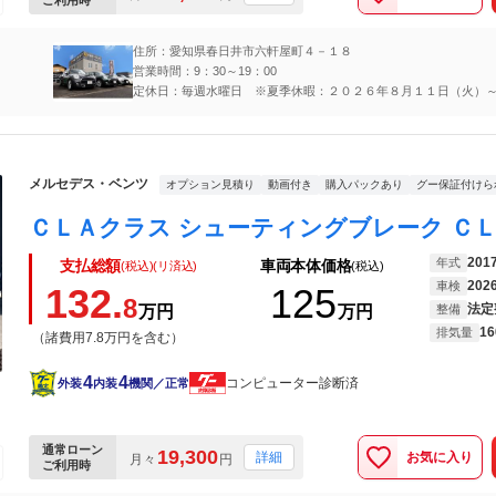
ご利用時
住所：愛知県春日井市六軒屋町４－１８
営業時間：9：30～19：00
定休日：毎週水曜日 ※夏季休暇：２０２６年８月１１日（火）
（金）
メルセデス・ベンツ
オプション見積り
動画付き
購入パックあり
グー保証付けら
201
年式
支払総額
車両本体価格
(税込)(リ済込)
(税込)
202
車検
132.
125
8
法定
万円
万円
整備
16
排気量
（諸費用7.8万円を含む）
4
4
コンピューター診断済
外装
内装
機関／正常
通常ローン
19,300
お気に入り
詳細
月々
円
ご利用時