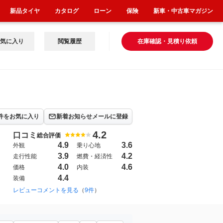
新品タイヤ
カタログ
ローン
保険
新車・中古車マガジン
気に入り
閲覧履歴
在庫確認・見積り依頼
件をお気に入り
新着お知らせメールに登録
4.2
口コミ
総合評価
4.9
3.6
外観
乗り心地
3.9
4.2
走行性能
燃費・経済性
4.0
4.6
価格
内装
4.4
装備
レビューコメントを見る
（
9件
）