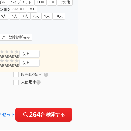
ゼル
ハイブリッド
PHV
EV
その他
ション
AT/CVT
MT
5人
6人
7人
8人
9人
10人
グー故障診断済み
★
★
★
★
以上
2点
3点
4点
5点
★
★
★
★
以上
2点
3点
4点
5点
販売店保証付
?
未使用車
?
264
リセット
台 検索する