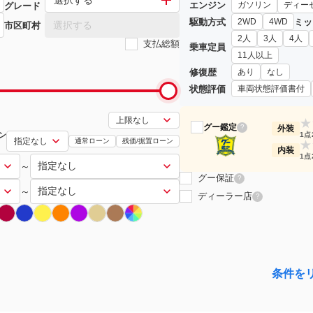
エンジン
ガソリン
ディー
グレード
駆動方式
ミッ
2WD
4WD
選択する
市区町村
2人
3人
4人
支払総額
乗車定員
11人以上
修復歴
あり
なし
状態評価
車両状態評価書付
★
グー鑑定
?
外装
ン
1点
通常ローン
残価/据置ローン
★
内装
1点
～
グー保証
?
～
ディーラー店
?
条件を