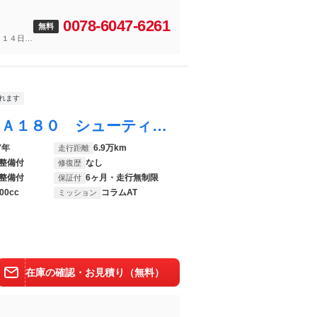
0078-6047-6261
無料
～１４日
れます
ＣＬＡクラス シューティングブレーク ＣＬＡ１８０ シューティングブレーク スポーツ 後期型 レーダーセーフティパッケージ ６ヶ月走行距離無制限保証付 アダプティブクルーズコントロール 純正ＨＤＤナビ 禁煙車 ハーフレザーシート パワーバックドア ＬＥＤヘッドライト シートヒーター
7年
6.9万km
走行距離
整備付
なし
修復歴
整備付
6ヶ月・走行無制限
保証付
00cc
コラムAT
ミッション
在庫の確認・お見積り（無料）