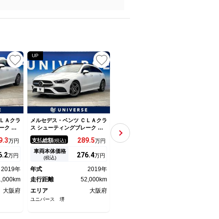
UP
UP
UP
ＬＡクラ
メルセデス・ベンツ ＣＬＡクラ
メルセデス・ベンツ ＣＬＡクラ
メルセ
ーク Ｃ
ス シューティングブレーク Ｃ
ス シューティングブレーク Ｃ
ス シ
ングブレ
ＬＡ２００ｄシュティングブレ
ＬＡ１８０ シューティングブ
ＬＡ
9.
3
289.
5
175.
9
支払総額
支払総額
支払
万円
(税込)
万円
(税込)
万円
Ｐ パノ
ＡＭＧレザエクスクルＰ サン
レーク ＡＭＧスタイル レー
ブレ
グルー
ルーフ レーダーセーフティＰ
ダーセーフティＰＫＧ 純正Ｈ
ーナ
車両本体価格
車両本体価格
車両
6.
2
276.
4
161.
9
万円
万円
万円
ィＰＫ
ＫＧ アドバンスドＰＫＧ レ
ＤＤナビ バックカメラ シー
ィン
(税込)
(税込)
ーシブＰ
ザーエクスクルーシブＰＫＧ
トヒーター キーレスゴー 純
ＫＧ
2019年
年式
2019年
年式
2018年
年式
ＫＧ ナ
ナビゲーションＰＫＧ マルチ
正ナビ 禁煙 フルセグ パワ
ＰＫ
ＬＥＤヘ
1,000km
ビームＬＥＤヘッド 純正１８
走行距離
52,000km
ーシート Ｂｌｕｅｔｏｏｔ
走行距離
42,000km
Ｖ 
走行
ＤＤナビ
インチアルミ デュアルオート
ｈ ＬＥＤヘッドライト 純正
アク
大阪府
エリア
大阪府
エリア
愛知県
エリ
続 禁煙
エアコン パワーシート
１８インチＡＷ ハーフレザー
アシ
ユニバース 堺
ユニバース 名東
ユニバ