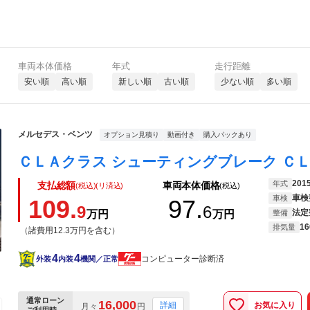
車両本体価格
年式
走行距離
安い順
高い順
新しい順
古い順
少ない順
多い順
メルセデス・ベンツ
オプション見積り
動画付き
購入パックあり
201
年式
支払総額
車両本体価格
(税込)(リ済込)
(税込)
車検
車検
109.
97.
9
6
法定
万円
万円
整備
16
排気量
（諸費用12.3万円を含む）
4
4
コンピューター診断済
外装
内装
機関／正常
通常ローン
16,000
お気に入り
詳細
月々
円