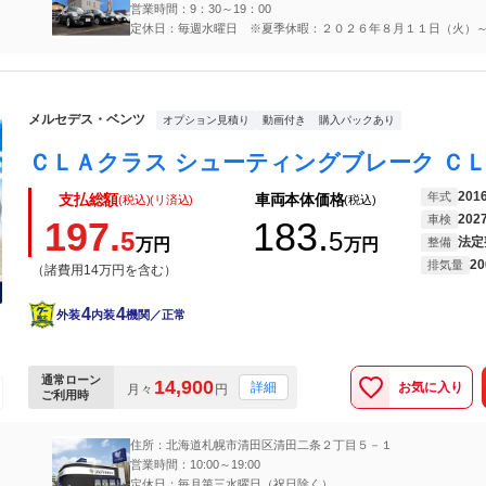
営業時間：9：30～19：00
定休日：毎週水曜日 ※夏季休暇：２０２６年８月１１日（火）
（金）
メルセデス・ベンツ
オプション見積り
動画付き
購入パックあり
201
年式
支払総額
車両本体価格
(税込)(リ済込)
(税込)
202
車検
197.
183.
5
5
法定
万円
万円
整備
20
排気量
（諸費用14万円を含む）
4
4
外装
内装
機関／正常
通常ローン
14,900
お気に入り
詳細
月々
円
ご利用時
住所：北海道札幌市清田区清田二条２丁目５－１
営業時間：10:00～19:00
定休日：毎月第三水曜日（祝日除く）