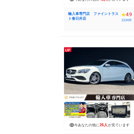
輸入車専門店 ファイントラス
4.9
ト春日井店
1534件
UP
26人
今あなたの他に
が見ています