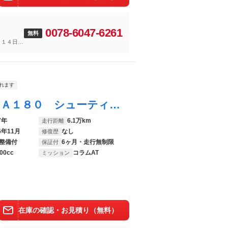
0078-6047-6261
無料
～１４日
れます
ＣＬＡクラス シューティングブレーク ＣＬＡ１８０ シューティングブレーク ＡＭＧスタイル レーダーセーフティパッケージ アダプティブクルーズコントロール ６ヶ月走行距離無制限保証付 ＰＲＥ－ＳＡＦＥ ハーフレザーシート 禁煙車 シートヒーター 純正ＨＤＤナビ バックカメラ フルセグＴＶ
7年
6.1万km
走行距離
6年11月
なし
修復歴
整備付
6ヶ月・走行無制限
保証付
00cc
コラムAT
ミッション
在庫の確認・お見積り（無料）