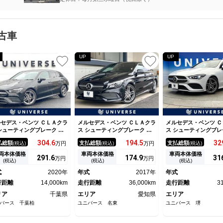
古車
UP
UP
セデス・ベンツ ＣＬＡクラ
メルセデス・ベンツ ＣＬＡクラ
メルセデス・ベンツ Ｃ
シューティングブレーク Ｃ
ス シューティングブレーク Ｃ
ス シューティングブレ
Ａ１８０ シューティングブ
ＬＡ１８０ シューティングブ
ＬＡ２００ｄシュティ
304.
6
194.
5
32
払総額
支払総額
支払総額
(税込)
万円
(税込)
万円
(税込)
ーク ＡＭＧライン １オー
レーク ＡＭＧスタイル ＡＭ
ＡＭＧレザエクスクル
ー パノラマサンルーフ ア
Ｇプレミアムパッケージ レー
ラミックスライディン
両本体価格
車両本体価格
車両本体価格
291.
6
174.
9
31
万円
万円
バンスドＰＫＧ レーダーセ
ダーセーフティパッケージ パ
フ レーダーセーフテ
(税込)
(税込)
(税込)
フティＰＫＧ ナビゲーショ
ノラミックスライディングルー
Ｇ レザーエクスクル
式
2020年
年式
2017年
年式
ＰＫＧ キーレスゴー シー
フ ＡｐｐｌｅＣａｒＰｌａ
ＫＧ アドバンスドＰ
ヒーター パワーシート パ
行距離
14,000km
ｙ 禁煙車 純正ナビ バック
走行距離
36,000km
ビゲーションＰＫＧ 
走行距離
3
ーバックドア ハイビームア
カメラ パワーシート 前席シ
ッドライト 純正Ｈ
リア
千葉県
エリア
愛知県
エリア
スト ＥＴＣ 禁煙車
ートヒーター 電動リアゲート
Ｂｌｕｅｔｏｏｔｈ接
バース 千葉柏
ユニバース 名東
ユニバース 堺
車