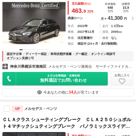
支払総額
(税込)
本体価格
諸費用
448
15.9
463.
9
万円
万円
万円
41,300
残価ローン
月々
円
年式
2022年
走行
1.3万km
車検
2027年12月
排気
2000cc
整備
法定整備付
修復
なし
保証
保証付 (24ヶ月・走行無制限)
認定中古車
ディーラー保証
車両状態評価書
グー鑑定
オンライン商談可
オプション見積り可
神奈川県横浜市港南区
メルセデス・ベンツ港南台 サーティファイドカーセンター（株）シュテルン世田谷
お気に入り
まずは在庫確認・見積依頼
無料通話でお問い合わせ
14人
今あなたの他に
が見ています
メルセデス・ベンツ
UP
ＣＬＡクラス シューティングブレーク ＣＬＡ２５０シュポル
ト４マチックシュティングブレーク パノラミックスライディ
ングルーフ／ＡＭＧラインパッケージ／ＡＭＧレザーエクスク
支払総額