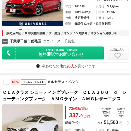
ム ＥＴＣ
年式
2019年
走行
5.2万km
車検
2026年12月
排気
2000cc
整備
法定整備付
修復
なし
保証
保証付 (1ヶ月・走行無制限)
販売店保証
車両状態評価書
グー鑑定
オンライン商談可
オプション見積り可
千葉県千葉市稲毛区
ユニバース 千葉北
お気に入り
まずは在庫確認・見積依頼
無料通話でお問い合わせ
26人
今あなたの他に
が見ています
メルセデス・ベンツ
NEW
グーネットセレクト
ＣＬＡクラス シューティングブレーク ＣＬＡ２００ ｄ シ
ューティングブレーク ＡＭＧライン ＡＭＧレザーエクスク
ルーシブパッケージ レーダーセーフティパッケージ アドバ
支払総額
(税込)
本体価格
諸費用
ンスドパッケージ ナビゲーションパッケージ シートヒータ
325.6
12.3
337.
9
万円
万円
万円
ー パワーシート トランクスルー フロアマット コネクテ
51,500
残価ローン
月々
円
ッド機能
年式
2020年
走行
2.6万km