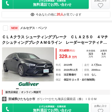
お気に入り
まずは在庫確認・見積依頼
無料通話でお問い合わせ
20人
今あなたの他に
が見ています
メルセデス・ベンツ
NEW
ＣＬＡクラス シューティングブレーク ＣＬＡ２５０ ４マチ
クシュティングブレクＡＭＧライン レーダーセーフティＰ
ＡＣＣ ＬＫＡ ＢＳＭ ３６０度カメラ 前席メモリ付きパ
支払総額
(税込)
本体価格
諸費用
ワーシート 前席シートヒーター 電動リヤゲート 純正ナ
323
6.9
329.
9
万円
万円
万円
ビ フルセグ 純正１８インチＡＷ マルチビームＬＥＤ
年式
2019年
走行
2.7万km
車検
2026年12月
排気
2000cc
整備
法定整備付
修復
なし
保証
保証付 (1ヶ月・走行無制限)
販売店保証
オンライン商談可
茨城県ひたちなか市
ガリバーひたち海浜公園前店（株）ＩＤＯＭ
お気に入り
まずは在庫確認・見積依頼
無料通話でお問い合わせ