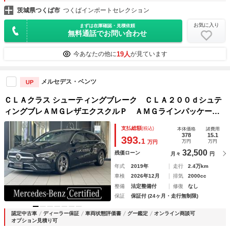
茨城県つくば市
つくばインポートセレクション
お気に入り
まずは在庫確認・見積依頼
無料通話でお問い合わせ
19人
今あなたの他に
が見ています
メルセデス・ベンツ
UP
ＣＬＡクラス シューティングブレーク ＣＬＡ２００ｄシュテ
ィングブレＡＭＧレザエクスクルＰ ＡＭＧラインパッケー
ジ パノラミックスライディングルーフ ＡＭＧレザーエクス
支払総額
(税込)
本体価格
諸費用
クルーシブＰ アドバンスドＰ レーダーセーフティーパッケ
378
15.1
393.
1
万円
万円
万円
ージ ヘッドアップディスプレイ ３６０度カメラ フットト
32,500
残価ローン
月々
円
ランクオープ
年式
2019年
走行
2.4万km
車検
2026年12月
排気
2000cc
整備
法定整備付
修復
なし
保証
保証付 (24ヶ月・走行無制限)
認定中古車
ディーラー保証
車両状態評価書
グー鑑定
オンライン商談可
オプション見積り可