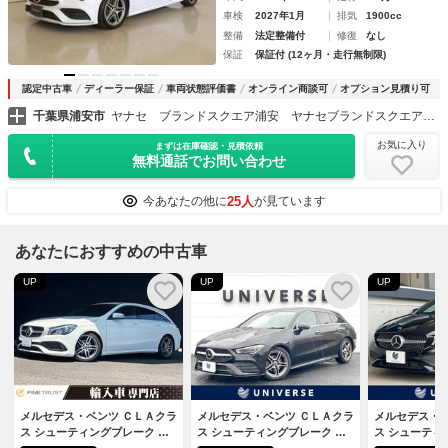
車検
2027年1月
排気
1900cc
整備
法定整備付
修復
なし
保証
保証付 (12ヶ月・走行無制限)
認定中古車
ディーラー保証
車両状態評価書
オンライン商談可
オプション見積り可
千葉県浦安市
ヤナセ ブランドスクエア浦安 ヤナセブランドスクエア（株）
お気に入り
まずは在庫確認・見積依頼
無料通話でお問い合わせ
25人
今あなたの他に
が見ています
あなたにおすすめの中古車
UP
UP
UP
メルセデス・ベンツ ＣＬＡクラ
メルセデス・ベンツ ＣＬＡクラ
メルセデス・ベ
ス シューティングブレーク Ｃ
ス シューティングブレーク Ｃ
ス シューティ