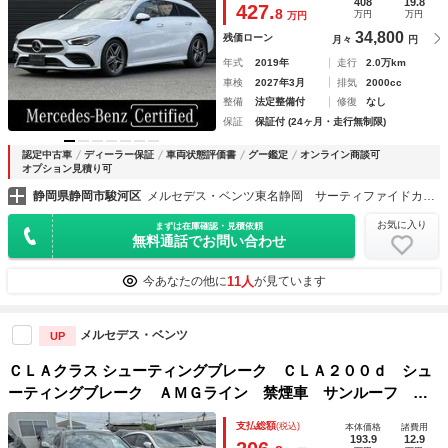
スドパッケージ／パノラミックスライディングルーフ／デジタ
408
19.8
427.
8
万円
万円
万円
ルホワイト／本革シート（チタニウムグレー）ヘッドアップデ
34,800
残価ローン
月々
円
ィスプレイ
年式
2019年
走行
2.0万km
車検
2027年3月
排気
2000cc
整備
法定整備付
修復
なし
保証
保証付 (24ヶ月・走行無制限)
認定中古車
ディーラー保証
車両状態評価書
グー鑑定
オンライン商談可
オプション見積り可
静岡県静岡市駿河区
メルセデス・ベンツ東名静岡 サーティファイドカーセンター （株）シュテルン世田谷
お気に入り
まずは在庫確認・見積依頼
無料通話でお問い合わせ
11人
今あなたの他に
が見ています
メルセデス・ベンツ
UP
ＣＬＡクラス シューティングブレーク ＣＬＡ２００ｄ シュ
ーティングブレーク ＡＭＧライン 禁煙車 サンルーフ レ
ザーエクスクルーシブＰＫＧ レーダーセーフティＰＫＧ ヘ
支払総額
(税込)
本体価格
諸費用
ッドアップディスプレイ 黒赤革シート アンビエントライ
193.9
12.9