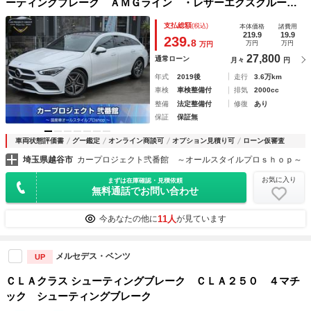
ーティングブレーク ＡＭＧライン ・レザーエクスクルーシ
ブＰＫＧ パノラミックルーフ 本革シート シートヒータ
支払総額
(税込)
本体価格
諸費用
ー 電動ゲート ブルメスターサウンド 純正ＡＭＧ１８アル
219.9
19.9
239.
8
万円
万円
万円
ミ ソナー ワイヤレス充電 ＨＵＤ 純正ナビ フルセグ
27,800
通常ローン
月々
円
全周囲カメラ
年式
2019後
走行
3.6万km
車検
車検整備付
排気
2000cc
整備
法定整備付
修復
あり
保証
保証無
車両状態評価書
グー鑑定
オンライン商談可
オプション見積り可
ローン仮審査
埼玉県越谷市
カープロジェクト弐番館 ～オールスタイルプロｓｈｏｐ～
お気に入り
まずは在庫確認・見積依頼
無料通話でお問い合わせ
11人
今あなたの他に
が見ています
メルセデス・ベンツ
UP
ＣＬＡクラス シューティングブレーク ＣＬＡ２５０ ４マチ
ック シューティングブレーク