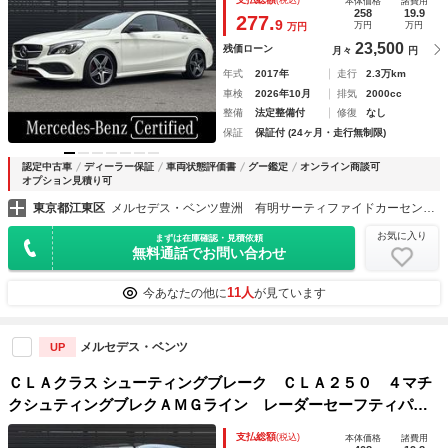
(税込)
本体価格
諸費用
ルーシブパッケージ／アダプティブダンピングシステム／Ａｐ
258
19.9
277.
9
万円
万円
万円
ｐｌｅＣａｒＰｌａｙ／ＡｎｄｒｏｉｄＡｕｔｏ／ｈａｒｍａ
23,500
残価ローン
月々
円
ｎ／ｋａｒ
年式
2017年
走行
2.3万km
車検
2026年10月
排気
2000cc
整備
法定整備付
修復
なし
保証
保証付 (24ヶ月・走行無制限)
認定中古車
ディーラー保証
車両状態評価書
グー鑑定
オンライン商談可
オプション見積り可
東京都江東区
メルセデス・ベンツ豊洲 有明サーティファイドカーセンター （株）シュテルン中央
お気に入り
まずは在庫確認・見積依頼
無料通話でお問い合わせ
11人
今あなたの他に
が見ています
メルセデス・ベンツ
UP
ＣＬＡクラス シューティングブレーク ＣＬＡ２５０ ４マチ
クシュティングブレクＡＭＧライン レーダーセーフティパッ
ケージ／ＡＭＧレザーエクスクルーシブパッケージ／アドバン
支払総額
(税込)
本体価格
諸費用