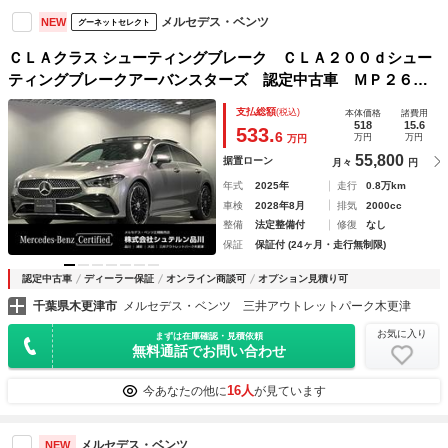
メルセデス・ベンツ
NEW
グーネットセレクト
ＣＬＡクラス シューティングブレーク ＣＬＡ２００ｄシュー
ティングブレークアーバンスターズ 認定中古車 ＭＰ２６０
１ パノラミックスライディングルーフ ３６０°カメラシステ
支払総額
(税込)
本体価格
諸費用
ム 本革シート ワイヤレスチャージング メモリー付きパワ
518
15.6
533.
6
万円
万円
万円
ーシート シートヒーター アンビエントライト
55,800
据置ローン
月々
円
年式
2025年
走行
0.8万km
車検
2028年8月
排気
2000cc
整備
法定整備付
修復
なし
保証
保証付 (24ヶ月・走行無制限)
認定中古車
ディーラー保証
オンライン商談可
オプション見積り可
千葉県木更津市
メルセデス・ベンツ 三井アウトレットパーク木更津
お気に入り
まずは在庫確認・見積依頼
無料通話でお問い合わせ
16人
今あなたの他に
が見ています
メルセデス・ベンツ
NEW