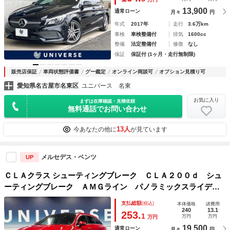
ビ バックカメラ パワーシート 前席シートヒーター 電動
13,900
通常ローン
月々
円
リアゲート
年式
2017年
走行
3.6万km
車検
車検整備付
排気
1600cc
整備
法定整備付
修復
なし
保証
保証付 (1ヶ月・走行無制限)
販売店保証
車両状態評価書
グー鑑定
オンライン商談可
オプション見積り可
愛知県名古屋市名東区
ユニバース 名東
お気に入り
まずは在庫確認・見積依頼
無料通話でお問い合わせ
13人
今あなたの他に
が見ています
メルセデス・ベンツ
UP
ＣＬＡクラス シューティングブレーク ＣＬＡ２００ｄ シュ
ーティングブレーク ＡＭＧライン パノラミックスライディ
ングルーフ レザーエクスクルーシブパッケージ レーダーセ
支払総額
(税込)
本体価格
諸費用
ーフティパッケージ アドバンスドパッケージ ナビゲーショ
240
13.1
253.
1
万円
万円
万円
ンパッケージ 全周囲カメラ アドバンスドサウンドシステ
19,500
通常ローン
月々
円