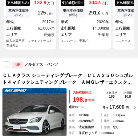
ＬＡ１８０ シューティングブ
ＬＡ１８０ シューティングブ
ＬＡ１８０ 
132.
304.
8
6
支払総額
支払総額
支払総額
(税込)
(税込)
(税込)
万円
万円
レーク ＡＭＧスタイル レー
レーク ＡＭＧライン １オー
レーク ＡＭ
ダーセーフティパッケージ ア
ナー パノラマサンルーフ ア
Ｇプレミアム
車両本体価格
車両本体価格
車両本体価格
125
291.
6
万円
万円
ダプティブクルーズコントロー
ドバンスドＰＫＧ レーダーセ
ダーセーフテ
(税込)
(税込)
(税込)
ル ６ヶ月走行距離無制限保証
ーフティＰＫＧ ナビゲーショ
ノラミックス
年式
2017年
年式
2020年
年式
付 ＰＲＥ－ＳＡＦＥ ハーフ
ンＰＫＧ キーレスゴー シー
フ Ａｐｐｌ
走行距離
61,000km
走行距離
14,000km
走行距離
レザーシート 禁煙車 シート
トヒーター パワーシート パ
ｙ 禁煙車 
ヒーター 純正ＨＤＤナビ バ
エリア
愛知県
ワーバックドア ハイビームア
エリア
千葉県
カメラ パワ
エリア
ックカメラ フルセグＴＶ
シスト ＥＴＣ 禁煙車
ートヒーター
輸入車専門店 ファイントラスト
ユニバース 千葉柏
ユニバース 名
春日井店
メルセデス・ベンツ
UP
ＣＬＡクラス シューティングブレーク ＣＬＡ２５０シュポル
ト４マチックシュティングブレーク ＡＭＧレザーエクスクル
ーシブＰＫＧ 禁煙 レーダーセーフティ パノラマＳＲ 黒
支払総額
(税込)
本体価格
諸費用
革 純正ナビ ＴＶ Ｂカメラ ｈ／ｋ ディストロ Ｐシー
188
10.8
198.
8
万円
万円
万円
ト シートヒーター キーレスゴー ＬＥＤライト 純正１８
17,600
通常ローン
月々
円
ＡＷ
年式
2016年
走行
5.2万km
車検
2028年5月
排気
2000cc
整備
法定整備付
修復
なし
保証
保証付 (3ヶ月・3000km)