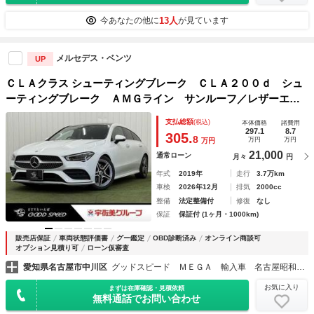
13人
今あなたの他に
が見ています
メルセデス・ベンツ
UP
ＣＬＡクラス シューティングブレーク ＣＬＡ２００ｄ シュ
ーティングブレーク ＡＭＧライン サンルーフ／レザーエク
スクルーシブＰＫＧ／アドバンスドＰＫＧ／レーダーセーフテ
支払総額
(税込)
本体価格
諸費用
ィＰＫＧ／ナビゲーションＰＫＧ／赤黒革シート／全周囲カメ
297.1
8.7
305.
8
万円
万円
万円
ラ／ヘッドアップディスプレイ／ドライブレコーダー／
21,000
通常ローン
月々
円
年式
2019年
走行
3.7万km
車検
2026年12月
排気
2000cc
整備
法定整備付
修復
なし
保証
保証付 (1ヶ月・1000km)
販売店保証
車両状態評価書
グー鑑定
OBD診断済み
オンライン商談可
オプション見積り可
ローン仮審査
愛知県名古屋市中川区
グッドスピード ＭＥＧＡ 輸入車 名古屋昭和橋店
お気に入り
まずは在庫確認・見積依頼
無料通話でお問い合わせ