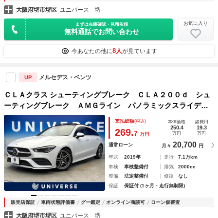
大阪府堺市堺区
ユニバース 堺
お気に入り
まずは在庫確認・見積依頼
無料通話でお問い合わせ
8人
今あなたの他に
が見ています
メルセデス・ベンツ
UP
ＣＬＡクラス シューティングブレーク ＣＬＡ２００ｄ シュ
ーティングブレーク ＡＭＧライン パノラミックスライディ
ングルーフ レザーエクスクルーシブＰＫＧ アドバンスドＰ
支払総額
(税込)
本体価格
諸費用
ＫＧ レーダーセーフティＰＫＧ ナビゲーションＰＫＧ ６
250.4
19.3
269.
7
万円
万円
万円
４色アンビエントライト フットトランクオープナー 禁煙車
20,700
通常ローン
月々
円
年式
2019年
走行
7.1万km
車検
車検整備付
排気
2000cc
整備
法定整備付
修復
なし
保証
保証付 (1ヶ月・走行無制限)
販売店保証
車両状態評価書
グー鑑定
オンライン商談可
ローン仮審査
大阪府堺市堺区
ユニバース 堺