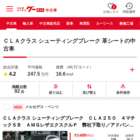
0
お気に入り
閲覧履歴
中古車
輸入車
中古車販売店
新車
車買取
カーリース
整備工場
ＣＬＡクラス シューティングブレーク 革シートの中
古車
総合評価
平均価格
燃費
（WLTCモード）
4.2
247.5
16.6
万円
km/l
掲載台数
92
台
絞り込む
並び替え
条件保存
メルセデス・ベンツ
NEW
ＣＬＡクラス シューティングブレーク ＣＬＡ２５０ ４マチ
ックＳＢ ＡＭＧレザエクスクルＰ 弊社下取り／アドバンス
ドパッケージ／ＡＭＧライン／パノラミックスライディングル
支払総額
(税込)
本体価格
諸費用
ーフ／本革シート／純正ドライブレコーダー／電動シート（メ
338
16.2