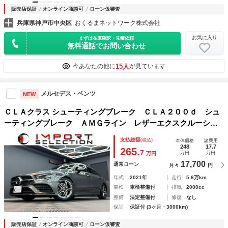
販売店保証
オンライン商談可
ローン仮審査
兵庫県神戸市中央区
おくるまネットワーク株式会社
お気に入り
まずは在庫確認・見積依頼
無料通話でお問い合わせ
15人
今あなたの他に
が見ています
メルセデス・ベンツ
NEW
ＣＬＡクラス シューティングブレーク ＣＬＡ２００ｄ シュ
ーティングブレーク ＡＭＧライン レザーエクスクルーシ
ブ パノラミックスライディングルーフ レーダーセーフテ
支払総額
(税込)
本体価格
諸費用
ィ アドバンストＰ 赤黒レザー ＨＵＤ 純正ナビ ３６０°
248
17.7
265.
7
万円
万円
万円
カメラ パワーゲート ＬＥＤ ドラレコ ＥＴＣ アンビエ
17,700
通常ローン
月々
円
ントライト
年式
2021年
走行
5.6万km
車検
車検整備付
排気
2000cc
整備
法定整備付
修復
なし
保証
保証付 (3ヶ月・3000km)
販売店保証
オンライン商談可
ローン仮審査