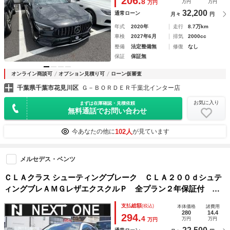
206.
8
万円
万円
万円
ト 純正ナビ フルセグＴＶ 全周囲カメラ 純正１８インチ
32,200
通常ローン
月々
円
ＡＷ ＥＴＣ
年式
2020年
走行
8.7万km
車検
2027年6月
排気
2000cc
整備
法定整備無
修復
なし
保証
保証無
オンライン商談可
オプション見積り可
ローン仮審査
千葉県千葉市花見川区
Ｇ－ＢＯＲＤＥＲ千葉北インター店
お気に入り
まずは在庫確認・見積依頼
無料通話でお問い合わせ
102人
今あなたの他に
が見ています
メルセデス・ベンツ
ＣＬＡクラス シューティングブレーク ＣＬＡ２００ｄシュテ
ィングブレＡＭＧレザエクスクルＰ 全プラン２年保証付 レ
ザーＥＸＣＰＫＧ サンルーフ 本革 純正ナビ地デジ全周囲
支払総額
(税込)
本体価格
諸費用
カメラ ヘッドアップディスプレイ ＢＳＭ アダプティブク
280
14.4
294.
4
万円
万円
万円
ルコン パワーシート シートヒーター パワーテールゲート