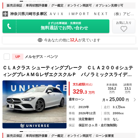
販売店保証
車両状態評価書
グー鑑定
オンライン商談可
オプション見積り可
神奈川県川崎市多摩区
ＡＶＩＸ ＩＭＰＯＲＴ ＮＥＸＴ （株）アビックスコーポレーション
お気に入り
まずは在庫確認・見積依頼
無料通話でお問い合わせ
12人
今あなたの他に
が見ています
メルセデス・ベンツ
UP
ＣＬＡクラス シューティングブレーク ＣＬＡ２００ｄシュテ
ィングブレＡＭＧレザエクスクルＰ パノラミックスライディ
ングルーフ レーダーセーフティＰＫＧ レザーエクスクルー
支払総額
(税込)
本体価格
諸費用
シブＰＫＧ アドバンスドＰＫＧ ナビゲーションＰＫＧ Ｌ
316.2
13.1
329.
3
万円
万円
万円
ＥＤヘッドライト 純正ＨＤＤナビ Ｂｌｕｅｔｏｏｔｈ接
25,000
通常ローン
月々
円
続 禁煙車
年式
2019年
走行
3.1万km
車検
2026年12月
排気
2000cc
整備
法定整備付
修復
なし
保証
保証付 (1ヶ月・走行無制限)
販売店保証
車両状態評価書
グー鑑定
オンライン商談可
ローン仮審査