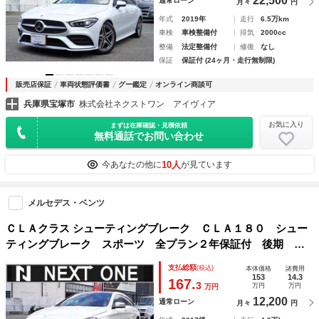
22,500
通常ローン
月々
円
年式
2019年
走行
6.5万km
車検
車検整備付
排気
2000cc
整備
法定整備付
修復
なし
保証
保証付 (24ヶ月・走行無制限)
販売店保証
車両状態評価書
グー鑑定
オンライン商談可
兵庫県宝塚市
株式会社ネクストワン アイヴィア
お気に入り
まずは在庫確認・見積依頼
無料通話でお問い合わせ
10人
今あなたの他に
が見ています
メルセデス・ベンツ
ＣＬＡクラス シューティングブレーク ＣＬＡ１８０ シュー
ティングブレーク スポーツ 全プラン２年保証付 後期 黒
レザーシート サンルーフ 純正ナビ地デジＢカメラＤレコＥ
支払総額
(税込)
本体価格
諸費用
ＴＣ 衝突軽減 ブラインドスポットモニター パワーバック
153
14.3
167.
3
万円
万円
万円
ドア パワーシート シートヒーター ＬＥＤヘッドライト
12,200
通常ローン
月々
円