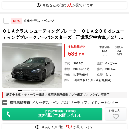
3人
今あなたの他に
が見ています
メルセデス・ベンツ
NEW
ＣＬＡクラス シューティングブレーク ＣＬＡ２００ｄシュー
ティングブレークアーバンスターズ 正規認定中古車／２年保
証／ＡＭＧレザーエクスクルシブパッケージ／１９インチＡＭ
支払総額
(税込)
本体価格
諸費用
Ｇアルミホイール／コンフォート・シート・パッケージ／メモ
513
23
536
万円
万円
万円
リー付パワーシート
年式
2025年
走行
0.4万km
車検
2028年11月
排気
2000cc
整備
法定整備付
修復
なし
保証
保証付 (24ヶ月・走行無制限)
認定中古車
ディーラー保証
車両状態評価書
グー鑑定
オンライン商談可
福井県福井市
メルセデス・ベンツ福井サーティファイドカーセンター
お気に入り
まずは在庫確認・見積依頼
無料通話でお問い合わせ
37人
今あなたの他に
が見ています