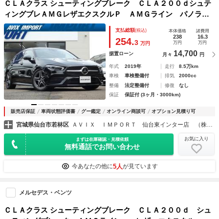
ＣＬＡクラス シューティングブレーク ＣＬＡ２００ｄシュテ
ィングブレＡＭＧレザエクスクルＰ ＡＭＧライン パノラミ
ックＳＲ 灰／黒革 シートヒーター ナビゲーションＰＫＧ
支払総額
(税込)
本体価格
諸費用
（ＭＢＵＸ搭載） アドバンスドＰＫＧ レーダーセーフティ
238
16.3
254.
3
万円
万円
万円
ＰＫＧ マルチビームＬＥＤライト 純正１８ＡＷ 禁煙
14,700
据置ローン
月々
円
年式
2019年
走行
8.5万km
車検
車検整備付
排気
2000cc
整備
法定整備付
修復
なし
保証
保証付 (3ヶ月・3000km)
販売店保証
車両状態評価書
グー鑑定
オンライン商談可
オプション見積り可
宮城県仙台市若林区
ＡＶＩＸ ＩＭＰＯＲＴ 仙台東インター店 （株）アビックスコーポレーション
お気に入り
まずは在庫確認・見積依頼
無料通話でお問い合わせ
5人
今あなたの他に
が見ています
メルセデス・ベンツ
ＣＬＡクラス シューティングブレーク ＣＬＡ２００ｄ シュ