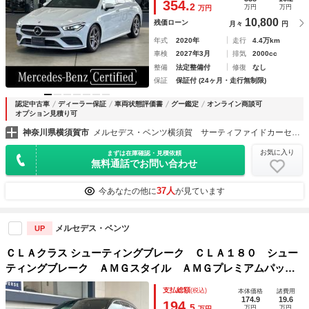
354.
2
万円
万円
万円
モリ付）／アンビエントライト（６４色）／電動トランク／ヘ
10,800
残価ローン
月々
円
ッドアップ
年式
2020年
走行
4.4万km
車検
2027年3月
排気
2000cc
整備
法定整備付
修復
なし
保証
保証付 (24ヶ月・走行無制限)
認定中古車
ディーラー保証
車両状態評価書
グー鑑定
オンライン商談可
オプション見積り可
神奈川県横須賀市
メルセデス・ベンツ横須賀 サーティファイドカーセンター （株）シュテルン世田谷
お気に入り
まずは在庫確認・見積依頼
無料通話でお問い合わせ
37人
今あなたの他に
が見ています
メルセデス・ベンツ
UP
ＣＬＡクラス シューティングブレーク ＣＬＡ１８０ シュー
ティングブレーク ＡＭＧスタイル ＡＭＧプレミアムパッケ
ージ レーダーセーフティパッケージ パノラミックスライデ
支払総額
(税込)
本体価格
諸費用
ィングルーフ ＡｐｐｌｅＣａｒＰｌａｙ 禁煙車 純正ナ
174.9
19.6
194.
5
万円
万円
万円