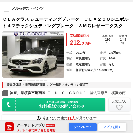
メルセデス・ベンツ
ＣＬＡクラス シューティングブレーク ＣＬＡ２５０シュポル
ト４マチックシュティングブレーク ＡＭＧレザーエクスクル
ーシブ＆レーダーセーフティＰＫＧ／後期／黒革／ヒーター／
支払総額
(税込)
本体価格
諸費用
パノラマＳＲ／ナビＴＶ／ｈａｒｍａｎＫ／Ｃａｒｐｌａｙ／
198
14.9
212.
9
万円
万円
万円
ＬＥＤライト／ＡＭＧスタイリング＆１８ＡＷ／２年保証
年式
2017年
走行
3.8万km
車検
車検整備付
排気
2000cc
整備
法定整備付
修復
なし
保証
保証付 (24ヶ月・50000km)
販売店保証
車両状態評価書
グー鑑定
オンライン商談可
神奈川県横浜市港南区
Ｔ．Ｕ．Ｃ．ＧＲＯＵＰ 輸入車専門 横浜港南
お気に入り
まずは在庫確認・見積依頼
無料通話でお問い合わせ
11人
今あなたの他に
が見ています
グーネットアプリ
RENEW
ダウンロード
アプリを開く
メアド不要で問い合わせ可能