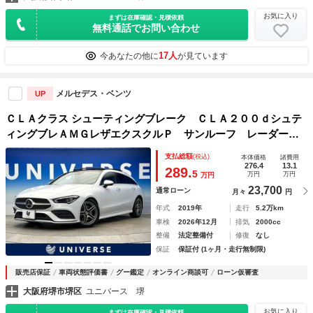
お気に入り
まずは在庫確認・見積依頼
無料通話でお問い合わせ
17人
今あなたの他に
が見ています
メルセデス・ベンツ
UP
ＣＬＡクラス シューティングブレーク ＣＬＡ２００ｄシュテ
ィングブレＡＭＧレザエクスクルＰ サンルーフ レーダーセ
ーフティＰＫＧ アドバンスドＰＫＧ レザーエクスクルーシ
支払総額
(税込)
本体価格
諸費用
ブＰＫＧ ナビゲーションＰＫＧ マルチビームＬＥＤヘッ
276.4
13.1
289.
5
万円
万円
万円
ド 純正１８インチアルミ デュアルオートエアコン パワー
23,700
通常ローン
月々
円
シート
年式
2019年
走行
5.2万km
車検
2026年12月
排気
2000cc
整備
法定整備付
修復
なし
保証
保証付 (1ヶ月・走行無制限)
販売店保証
車両状態評価書
グー鑑定
オンライン商談可
ローン仮審査
大阪府堺市堺区
ユニバース 堺
お気に入り
まずは在庫確認・見積依頼