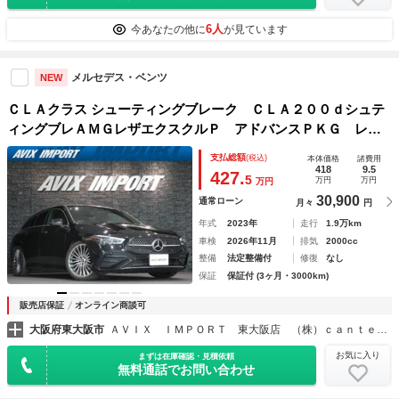
6人
今あなたの他に
が見ています
メルセデス・ベンツ
NEW
ＣＬＡクラス シューティングブレーク ＣＬＡ２００ｄシュテ
ィングブレＡＭＧレザエクスクルＰ アドバンスＰＫＧ レー
ダーセーフティＰＫＧ パノラマＳＲ 黒赤革 純正ＭＢＵＸ
支払総額
(税込)
本体価格
諸費用
ナビ 地デジ ３６０°カメラ 純正１９ＡＷ 禁煙 １オーナ
418
9.5
427.
5
万円
万円
万円
ー 正規Ｄ車
30,900
通常ローン
月々
円
年式
2023年
走行
1.9万km
車検
2026年11月
排気
2000cc
整備
法定整備付
修復
なし
保証
保証付 (3ヶ月・3000km)
販売店保証
オンライン商談可
大阪府東大阪市
ＡＶＩＸ ＩＭＰＯＲＴ 東大阪店 （株）ｃａｎｔｅｒａ
お気に入り
まずは在庫確認・見積依頼
無料通話でお問い合わせ