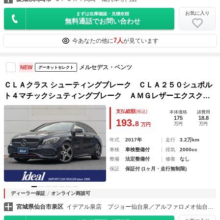
お気に入り
まずは在庫確認・見積依頼
無料通話でお問い合わせ
7人
今あなたの他に
が見ています
メルセデス・ベンツ
NEW
グーネットセレクト
ＣＬＡクラス シューティングブレーク ＣＬＡ２５０シュポル
ト４マチックシュティングブレーク ＡＭＧレザーエクスクル
ーシブ＆レーダーセイフティＰＫＧ サンルーフ ＬＥＤライ
支払総額
(税込)
本体価格
諸費用
ト フルセグナビ Ｂカメラ 黒革Ｐシート シートヒータ
175
18.8
193.
8
万円
万円
万円
ー ｈａｒｍａｎ／ｋａｒｄｏｎサウンド Ｐテールゲート
純正１８ＡＷ
年式
2017年
走行
3.2万km
車検
車検整備付
排気
2000cc
整備
法定整備付
修復
なし
保証
保証付 (1ヶ月・走行無制限)
ディーラー保証
オンライン商談可
宮城県仙台市泉区
イデアル泉店 プジョー仙台泉／アルファロメオ仙台（株）イデアル