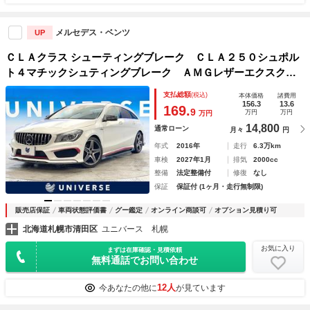
メルセデス・ベンツ
UP
ＣＬＡクラス シューティングブレーク ＣＬＡ２５０シュポル
ト４マチックシュティングブレーク ＡＭＧレザーエクスクル
ーシブパッケージ レーダーセーフティパッケージ 黒革シー
支払総額
(税込)
本体価格
諸費用
ト シートヒーター ｈａｒｍａｎ／ｋａｒｄｏｎ パナメリ
156.3
13.6
169.
9
万円
万円
万円
カーナグリル ディストロニックプラス アンビントライト
14,800
通常ローン
月々
円
純正ナビ
年式
2016年
走行
6.3万km
車検
2027年1月
排気
2000cc
整備
法定整備付
修復
なし
保証
保証付 (1ヶ月・走行無制限)
販売店保証
車両状態評価書
グー鑑定
オンライン商談可
オプション見積り可
北海道札幌市清田区
ユニバース 札幌
お気に入り
まずは在庫確認・見積依頼
無料通話でお問い合わせ
12人
今あなたの他に
が見ています