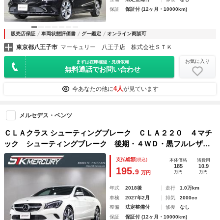
保証
保証付 (12ヶ月・10000km)
販売店保証
車両状態評価書
グー鑑定
オンライン商談可
東京都八王子市
マーキュリー 八王子店 株式会社ＳＴＫ
お気に入り
まずは在庫確認・見積依頼
無料通話でお問い合わせ
4人
今あなたの他に
が見ています
メルセデス・ベンツ
ＣＬＡクラス シューティングブレーク ＣＬＡ２２０ ４マチ
ック シューティングブレーク 後期・４ＷＤ・黒フルレザ
ー・ＬＥＤライト・純正ナビＢカメラ・フルセグ・ディスタン
支払総額
(税込)
本体価格
諸費用
スパイロット・パドルシフト・キーレスゴー・シートヒータ
185
10.9
195.
9
万円
万円
万円
ー・リアＰゲート・コーナーセンサー・Ａストップ・アンビエ
ントライト
年式
2018後
走行
1.0万km
車検
2027年2月
排気
2000cc
整備
法定整備付
修復
なし
保証
保証付 (12ヶ月・10000km)