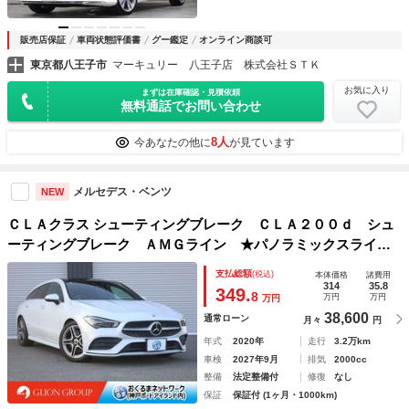
販売店保証
車両状態評価書
グー鑑定
オンライン商談可
東京都八王子市
マーキュリー 八王子店 株式会社ＳＴＫ
お気に入り
まずは在庫確認・見積依頼
無料通話でお問い合わせ
8人
今あなたの他に
が見ています
メルセデス・ベンツ
NEW
ＣＬＡクラス シューティングブレーク ＣＬＡ２００ｄ シュ
ーティングブレーク ＡＭＧライン ★パノラミックスライデ
ィングルーフ★デジタルホワイト（１４４）★ＡＭＧレザーエ
支払総額
(税込)
本体価格
諸費用
クスクルーシブパッケージ★ＡＭＧラインパッケージ★アドバ
314
35.8
349.
8
万円
万円
万円
ンストパッケージ★ブラインドスポットモニター
38,600
通常ローン
月々
円
年式
2020年
走行
3.2万km
車検
2027年9月
排気
2000cc
整備
法定整備付
修復
なし
保証
保証付 (1ヶ月・1000km)