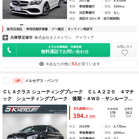
年式
2017後
走行
4.9万km
車検
車検整備付
排気
1600cc
整備
法定整備付
修復
なし
保証
保証付 (24ヶ月・走行無制限)
販売店保証
車両状態評価書
グー鑑定
オンライン商談可
兵庫県宝塚市
株式会社ネクストワン アイヴィア
お気に入り
まずは在庫確認・見積依頼
無料通話でお問い合わせ
5人
今あなたの他に
が見ています
メルセデス・ベンツ
UP
ＣＬＡクラス シューティングブレーク ＣＬＡ２２０ ４マチ
ック シューティングブレーク 後期・４ＷＤ・サンルーフ・
黒レザー・ハーマンカードン・純正ナビＢカメラ・フルセグ・
支払総額
(税込)
本体価格
諸費用
ＬＥＤライト・パワーシート・リアＰゲート・キーレスゴー・
178
16.3
194.
3
万円
万円
万円
ディスタンスアシスト・Ｐシート・シートメモリー・シートヒ
ーター
年式
2019年
走行
4.7万km
車検
車検整備付
排気
2000cc
整備
法定整備付
修復
なし