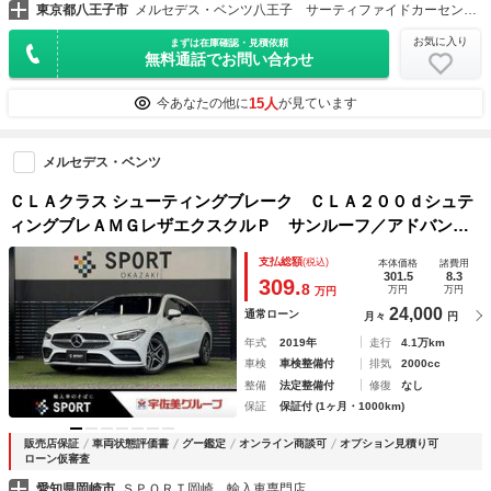
東京都八王子市
メルセデス・ベンツ八王子 サーティファイドカーセンター
お気に入り
まずは在庫確認・見積依頼
無料通話でお問い合わせ
15人
今あなたの他に
が見ています
メルセデス・ベンツ
ＣＬＡクラス シューティングブレーク ＣＬＡ２００ｄシュテ
ィングブレＡＭＧレザエクスクルＰ サンルーフ／アドバンス
ドＰＫＧ／レザーエクスクルーシブＰＫＧ／全方位カメラ／Ｈ
支払総額
(税込)
本体価格
諸費用
ＵＤ／レーダークルーズコントロール／ブラインドスポット／
301.5
8.3
309.
8
万円
万円
万円
レーンキープアシスト／レーンチェンジアシスト／シートメモ
24,000
通常ローン
月々
円
リー
年式
2019年
走行
4.1万km
車検
車検整備付
排気
2000cc
整備
法定整備付
修復
なし
保証
保証付 (1ヶ月・1000km)
販売店保証
車両状態評価書
グー鑑定
オンライン商談可
オプション見積り可
ローン仮審査
愛知県岡崎市
ＳＰＯＲＴ岡崎 輸入車専門店