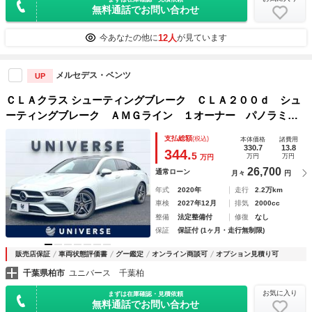
無料通話でお問い合わせ
12人
今あなたの他に
が見ています
メルセデス・ベンツ
UP
ＣＬＡクラス シューティングブレーク ＣＬＡ２００ｄ シュ
ーティングブレーク ＡＭＧライン １オーナー パノラミッ
クスライディングルーフ アドバンスドＰＫＧ レザーＥＸＰ
支払総額
(税込)
本体価格
諸費用
ＫＧ ナビＰＫＧ 革シート 純正ナビＴＶ ３６０度カメ
330.7
13.8
344.
5
万円
万円
万円
ラ ＨＵＤ アクティブレーンチェンジングアシスト ＥＴ
26,700
通常ローン
月々
円
Ｃ 禁煙車
年式
2020年
走行
2.2万km
車検
2027年12月
排気
2000cc
整備
法定整備付
修復
なし
保証
保証付 (1ヶ月・走行無制限)
販売店保証
車両状態評価書
グー鑑定
オンライン商談可
オプション見積り可
千葉県柏市
ユニバース 千葉柏
お気に入り
まずは在庫確認・見積依頼
無料通話でお問い合わせ