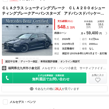
ＣＬＡクラス シューティングブレーク ＣＬＡ２００ｄシュー
ティングブレークアーバンスターズ アドバンスドパッケー
ジ 元デモカー 禁煙車 正規認定中古車 Ｍケア継承 認定
支払総額
(税込)
本体価格
諸費用
２年保証付 パノラミックＳルーフ ＡＭＧラインＰ 電動
535
13.1
548.
1
万円
万円
万円
リアゲート ＭＢＵＸ メモリー付パワーシート メルセデス
59,400
残価ローン
月々
円
ミーコネクト
年式
2026年
走行
0.2万km
車検
2029年3月
排気
2000cc
整備
法定整備付
修復
なし
保証
保証付 (2029(令和11)年3月まで・走行無制
認定中古車
ディーラー保証
車両状態評価書
オンライン商談可
福岡県北九州市小倉北区
メルセデス・ベンツ小倉北 サーティファイドカーセンター （株）シュテルン福岡
お気に入り
まずは在庫確認・見積依頼
無料通話でお問い合わせ
26人
今あなたの他に
が見ています
メルセデス・ベンツ