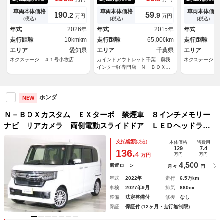
ドア バックカメラ 衝突被害
ボ ナビ Ｂｌｕｅｔｏｏｔ
バックカメラ
軽減システム パドルシフト
ｈ 衝突軽減ブレーキ バック
ステム 禁煙
車両本体価格
車両本体価格
車両本体価格
190.
59.
2
9
万円
万円
コーナーセンサー スマートキ
カメラ 両側パワースライドド
マートキー 
(税込)
(税込)
(税込)
ー ＬＥＤヘッド 純正１５イ
ア クルーズコントロール ス
ルトインＥＴ
年式
2026年
年式
2015年
年式
ンチアルミ オートハイビー
マートキー プッシュスター
チアルミ 車
走行距離
10kmkm
走行距離
65,000km
走行距離
ム 車線逸脱警報
ト ＨＩＤヘッドライト 整備
トライト
エリア
愛知県
保証付
エリア
千葉県
エリア
ネクステージ ４１号小牧店
カインドアウトレット千葉 蘇我
ネクステージ 
インター軽専門店 Ｎ ＢＯＸ／
タント／ワゴンＲ／スペーシア
ホンダ
NEW
Ｎ－ＢＯＸカスタム ＥＸターボ 禁煙車 ８インチメモリー
ナビ リアカメラ 両側電動スライドドア ＬＥＤヘッドライ
ト オートライト ＥＴＣ ミュージックラック ＤＶＤ Ｕ
支払総額
(税込)
本体価格
諸費用
ＳＢ ＣＤ Ｂｌｕｅｔｏｏｔｈ接続 ＢＴオーディオ ワン
129
7.4
136.
4
万円
万円
万円
オーナー
4,500
据置ローン
月々
円
年式
2022年
走行
6.5万km
車検
2027年9月
排気
660cc
整備
法定整備付
修復
なし
保証
保証付 (12ヶ月・走行無制限)