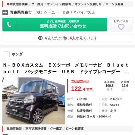
車両状態評価書
グー鑑定
オンライン商談可
オプション見積り可
ローン仮審査
青森県青森市
（株）ケーユー 青森７号バイパス店
お気に入り
まずは在庫確認・見積依頼
無料通話でお問い合わせ
4人
今あなたの他に
が見ています
ホンダ
Ｎ－ＢＯＸカスタム ＥＸターボ メモリーナビ Ｂｌｕｅｔ
ｏｏｔｈ バックモニター ＵＳＢ ドライブレコーダー ハ
ーフレザーシート シートヒーター クルーズコントロール
支払総額
(税込)
本体価格
諸費用
両側パワースライドドア ＬＥＤヘッドライト アルミホイー
109.8
12.6
122.
4
万円
万円
万円
ル
年式
2021年
走行
2.6万km
車検
車検整備付
排気
660cc
整備
法定整備付
修復
あり
保証
保証付 (1ヶ月・1000km)
販売店保証
車両状態評価書
グー鑑定
ローン仮審査