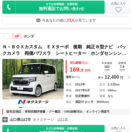
お気に入り
まずは在庫確認・見積依頼
無料通話でお問い合わせ
13人
今あなたの他に
が見ています
ホンダ
UP
Ｎ－ＢＯＸカスタム ＥＸターボ 後期 純正８型ナビ バッ
クカメラ 両側パワスラ シートヒーター ホンダセンシン
グ アダプティブクルーズコントロール パーキングセンサー
支払総額
(税込)
本体価格
諸費用
システム ドラレコ ＥＴＣ ＬＥＤヘッドライト Ｂｌｕｅ
162
7.9
169.
9
万円
万円
万円
ｔｏｏｔｈ
12,400
通常ローン
月々
円
年式
2022年
走行
2.3万km
車検
2027年9月
排気
660cc
整備
法定整備付
修復
なし
保証
保証付 (3ヶ月・3000km)
販売店保証
車両状態評価書
グー鑑定
OBD診断済み
オンライン商談可
山口県山口市
ネクステージ 山口店
お気に入り
まずは在庫確認・見積依頼