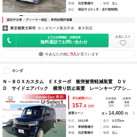
整備
法定整備付
修復
なし
保証
保証付 (12ヶ月・走行無制限)
認定中古車
ディーラー保証
車両状態評価書
東京都東大和市
ホンダカーズ東京中央 東大和店
お気に入り
まずは在庫確認・見積依頼
無料通話でお問い合わせ
9人
今あなたの他に
が見ています
ホンダ
Ｎ－ＢＯＸカスタム ＥＸターボ 衝突被害軽減装置 ＤＶ
Ｄ サイドエアバック 横滑り防止装置 レーンキープアシス
ト ＬＥＤランプ ＡＢＳ ＵＳＢ 地デジ エアバッグ ド
支払総額
(税込)
本体価格
諸費用
ライブレコーダー １オーナー オートエアコン 記録簿 衝
148
9.6
157.
6
万円
万円
万円
突軽減装置
14,400
据置ローン
月々
円
年式
2021年
走行
3.5万km
車検
車検整備付
排気
660cc
整備
法定整備付
修復
なし