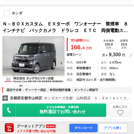
ホンダ
Ｎ－ＢＯＸカスタム ＥＸターボ ワンオーナー 禁煙車 ８
インチナビ バックカメラ ドラレコ ＥＴＣ 両側電動スラ
イドドア アダプティブクルーズコントロール シートヒータ
支払総額
(税込)
本体価格
諸費用
ー Ｂｌｕｅｔｏｏｔｈ ＬＥＤヘッドライト 衝突被害軽減
155.8
10.6
166.
4
万円
万円
万円
ブレーキ
9,300
据置ローン
月々
円
年式
2021年
走行
2.9万km
車検
車検整備付
排気
660cc
整備
法定整備付
修復
なし
保証
保証付 (12ヶ月・走行無制限)
認定中古車
ディーラー保証
車両状態評価書
オンライン商談可
京都府京都市山科区
ホンダカーズ京都 山科西店 Ｕ－Ｓｅｌｅｃｔコーナー （株）ホンダモビリティ近畿
お気に入り
まずは在庫確認・見積依頼
無料通話でお問い合わせ
2人
今あなたの他に
が見ています
グーネットアプリ
RENEW
ダウンロード
アプリを開く
メアド不要で問い合わせ可能