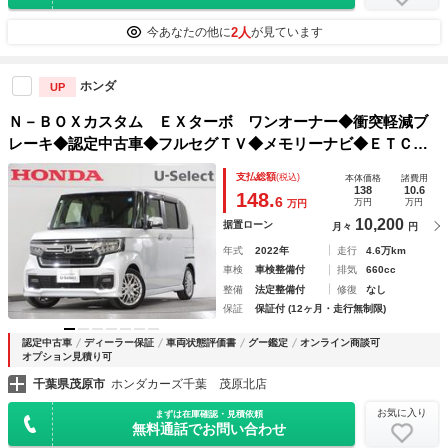
2人
今あなたの他に
が見ています
ホンダ
UP
Ｎ－ＢＯＸカスタム ＥＸターボ ワンオーナー◆衝突軽減ブ
レーキ◆認定中古車◆フルセグＴＶ◆メモリーナビ◆ＥＴＣ◆
バックモニター◆両席電動スライドドア◆シートヒーター◆Ｌ
支払総額
(税込)
本体価格
諸費用
ＥＤライト◆アルミ◆クルコン◆スマートキ 半革 ＢＴオー
138
10.6
148.
6
万円
万円
万円
ディオ
10,200
据置ローン
月々
円
年式
2022年
走行
4.6万km
車検
車検整備付
排気
660cc
整備
法定整備付
修復
なし
保証
保証付 (12ヶ月・走行無制限)
認定中古車
ディーラー保証
車両状態評価書
グー鑑定
オンライン商談可
オプション見積り可
千葉県茂原市
ホンダカーズ千葉 茂原北店
お気に入り
まずは在庫確認・見積依頼
無料通話でお問い合わせ