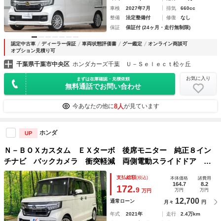
車検
2027年7月
排気
660cc
整備
法定整備付
修復
なし
保証
保証付 (24ヶ月・走行無制限)
認定中古車
ディーラー保証
車両状態評価書
グー鑑定
オンライン商談可
オプション見積り可
千葉県千葉市中央区
ホンダカーズ千葉 Ｕ－Ｓｅｌｅｃｔ松ヶ丘
お気に入り
まずは在庫確認・見積依頼
無料通話でお問い合わせ
8人
今あなたの他に
が見ています
ホンダ
UP
Ｎ－ＢＯＸカスタム ＥＸターボ 後席モニター 純正８イン
チナビ バックカメラ 衝突軽減 両側電動スライドドア レ
ーダークルーズ コーナーセンサー ハーフレザーシート ド
支払総額
(税込)
本体価格
諸費用
ラレコ ＥＴＣ ＬＥＤヘッド＆フォグ
164.7
8.2
172.
9
万円
万円
万円
12,700
通常ローン
月々
円
年式
2021年
走行
2.4万km