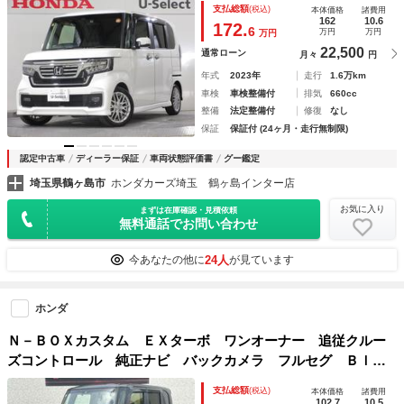
支払総額
(税込)
本体価格
諸費用
ｕｅｔｏｏｔｈ ＡＵＤＩＯ ・ドアバイザー ・２年保証
162
10.6
172.
6
万円
万円
万円
22,500
通常ローン
月々
円
年式
2023年
走行
1.6万km
車検
車検整備付
排気
660cc
整備
法定整備付
修復
なし
保証
保証付 (24ヶ月・走行無制限)
認定中古車
ディーラー保証
車両状態評価書
グー鑑定
埼玉県鶴ヶ島市
ホンダカーズ埼玉 鶴ヶ島インター店
お気に入り
まずは在庫確認・見積依頼
無料通話でお問い合わせ
24人
今あなたの他に
が見ています
ホンダ
Ｎ－ＢＯＸカスタム ＥＸターボ ワンオーナー 追従クルー
ズコントロール 純正ナビ バックカメラ フルセグ Ｂｌｕ
ｅｔｏｏｔｈオーディオ 衝突軽減ブレーキ レーンキープア
支払総額
(税込)
本体価格
諸費用
シスト コーナーセンサー オートハイビーム ＬＥＤライ
102.7
10.5