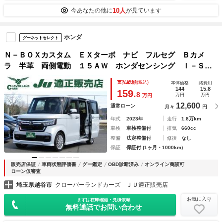
10人
今あなたの他に
が見ています
ホンダ
グーネットセレクト
Ｎ－ＢＯＸカスタム ＥＸターボ ナビ フルセグ Ｂカメ
ラ 半革 両側電動 １５ＡＷ ホンダセンシング Ｉ－ＳＴ
ＯＰ レーンキープ Ｓヒーター 前後ドライブレコーダー
支払総額
(税込)
本体価格
諸費用
ＤＶＤ 音楽録音 Ｂｌｕｅｔｏｏｔｈ接続 インテリキー
144
15.8
159.
8
万円
万円
万円
Ｐスタート
12,600
通常ローン
月々
円
年式
2023年
走行
1.8万km
車検
車検整備付
排気
660cc
整備
法定整備付
修復
なし
保証
保証付 (1ヶ月・1000km)
販売店保証
車両状態評価書
グー鑑定
OBD診断済み
オンライン商談可
ローン仮審査
埼玉県越谷市
クローバーランドカーズ ＪＵ適正販売店
お気に入り
まずは在庫確認・見積依頼
無料通話でお問い合わせ