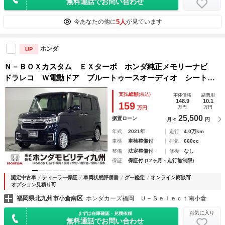
無料通話でお問い合わせ
5人
今あなたの他に
が見ています
ホンダ
UP
Ｎ－ＢＯＸカスタム ＥＸターボ ホンダ純正メモリーナビ
ドラレコ Ｗ電動ドア ブルートゥースオーディオ シートヒ
ータ 衝突被害軽減ブレーキ ナビＴＶ 地デジフルセグ 横
支払総額
(税込)
本体価格
諸費用
滑り防止装置 レーンアシスト ＤＶＤ カーテンエアバッ
148.9
10.1
159
万円
万円
万円
ク ＡＢＳ
25,500
据置ローン
月々
円
年式
2021年
走行
4.0万km
車検
車検整備付
排気
660cc
整備
法定整備付
修復
なし
保証
保証付 (12ヶ月・走行無制限)
認定中古車
ディーラー保証
車両状態評価書
グー鑑定
オンライン商談可
オプション見積り可
福岡県北九州市小倉南区
ホンダカーズ福岡 Ｕ－Ｓｅｌｅｃｔ南小倉
お気に入り
まずは在庫確認・見積依頼
無料通話でお問い合わせ