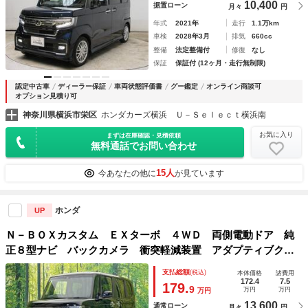
10,400
据置ローン
月々
円
年式
2021年
走行
1.1万km
車検
2028年3月
排気
660cc
整備
法定整備付
修復
なし
保証
保証付 (12ヶ月・走行無制限)
認定中古車
ディーラー保証
車両状態評価書
グー鑑定
オンライン商談可
オプション見積り可
神奈川県横浜市栄区
ホンダカーズ横浜 Ｕ－Ｓｅｌｅｃｔ横浜南
お気に入り
まずは在庫確認・見積依頼
無料通話でお問い合わせ
15人
今あなたの他に
が見ています
ホンダ
UP
Ｎ－ＢＯＸカスタム ＥＸターボ ４ＷＤ 両側電動ドア 純
正８型ナビ バックカメラ 衝突軽減装置 アダプティブクル
ーズ 禁煙車 シートヒーター ハーフレザー ドラレコ Ｅ
支払総額
(税込)
本体価格
諸費用
ＴＣ フルセグ Ｂｌｕｅｔｏｏｔｈ コーナーセンサー Ｕ
172.4
7.5
179.
9
万円
万円
万円
ＳＢ端子
13,600
通常ローン
月々
円