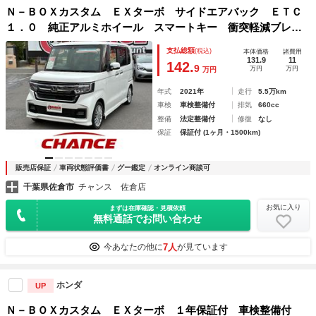
Ｎ－ＢＯＸカスタム ＥＸターボ サイドエアバック ＥＴＣ
１．０ 純正アルミホイール スマートキー 衝突軽減ブレー
キ クルーズコントロール ＬＥＤ オートライト フォグラ
支払総額
(税込)
本体価格
諸費用
ンプ ターボ シートヒーター ＬＲ 純正ナビ フルセグ
131.9
11
142.
9
万円
万円
万円
Ｂカメラ
年式
2021年
走行
5.5万km
車検
車検整備付
排気
660cc
整備
法定整備付
修復
なし
保証
保証付 (1ヶ月・1500km)
販売店保証
車両状態評価書
グー鑑定
オンライン商談可
千葉県佐倉市
チャンス 佐倉店
お気に入り
まずは在庫確認・見積依頼
無料通話でお問い合わせ
7人
今あなたの他に
が見ています
ホンダ
UP
Ｎ－ＢＯＸカスタム ＥＸターボ １年保証付 車検整備付