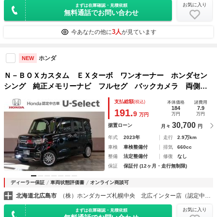
お気に入り
まずは在庫確認・見積依頼
無料通話でお問い合わせ
3人
今あなたの他に
が見ています
ホンダ
NEW
Ｎ－ＢＯＸカスタム ＥＸターボ ワンオーナー ホンダセン
シング 純正メモリーナビ フルセグ バックカメラ 両側電
動スライド 純正エンジンスターター ＬＥＤライト 夏冬タ
支払総額
(税込)
本体価格
諸費用
イヤ 衝突軽減ブレーキ 半革 禁煙 ＤＶＤ再生 両側電動
184
7.9
191.
9
万円
万円
万円
ドア
30,700
据置ローン
月々
円
年式
2023年
走行
2.9万km
車検
車検整備付
排気
660cc
整備
法定整備付
修復
なし
保証
保証付 (12ヶ月・走行無制限)
ディーラー保証
車両状態評価書
オンライン商談可
北海道北広島市
（株）ホンダカーズ札幌中央 北広インター店（認定中古車取扱店）
お気に入り
まずは在庫確認・見積依頼