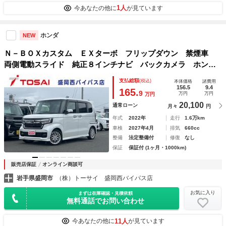
1人
今あなたの他に
が見ています
ホンダ
NEW
Ｎ－ＢＯＸカスタム ＥＸターボ フリップダウン 禁煙車
両側電動スライド 純正８インチナビ バックカメラ ホンダ
センシング レーダークルーズ Ｂｌｕｅｔｏｏｔｈ フルセ
支払総額
(税込)
本体価格
諸費用
グ ＬＥＤヘッドライト シートヒーター ＥＴＣ スマート
156.5
9.4
165.
9
万円
万円
万円
キー
20,100
通常ローン
月々
円
年式
2022年
走行
1.6万km
車検
2027年4月
排気
660cc
整備
法定整備付
修復
なし
保証
保証付 (1ヶ月・1000km)
販売店保証
オンライン商談可
岩手県盛岡市
（株）トーサイ 盛岡西バイパス店
お気に入り
まずは在庫確認・見積依頼
無料通話でお問い合わせ
11人
今あなたの他に
が見ています