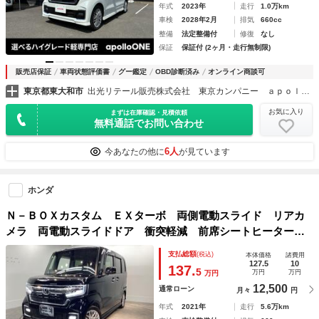
年式
2023年
走行
1.0万km
車検
2028年2月
排気
660cc
整備
法定整備付
修復
なし
保証
保証付 (2ヶ月・走行無制限)
販売店保証
車両状態評価書
グー鑑定
OBD診断済み
オンライン商談可
東京都東大和市
出光リテール販売株式会社 東京カンパニー ａｐｏｌｌｏＯＮＥ東大和Ｕ－ＣＡＲ
お気に入り
まずは在庫確認・見積依頼
無料通話でお問い合わせ
6人
今あなたの他に
が見ています
ホンダ
Ｎ－ＢＯＸカスタム ＥＸターボ 両側電動スライド リアカ
メラ 両電動スライドドア 衝突軽減 前席シートヒーター
地デジ スマートキー カーテンエアバック 横滑り防止装
支払総額
(税込)
本体価格
諸費用
置 ＬＥＤヘッドライト 記録簿 ミュージックプレイヤー接
127.5
10
137.
5
万円
万円
万円
続可
12,500
通常ローン
月々
円
年式
2021年
走行
5.6万km