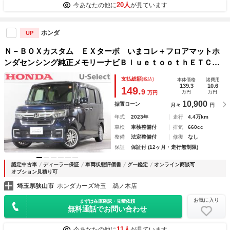
20人
今あなたの他に
が見ています
ホンダ
UP
Ｎ－ＢＯＸカスタム ＥＸターボ いまコレ＋フロアマットホ
ンダセンシング純正メモリーナビＢｌｕｅｔｏｏｔｈＥＴＣＲ
カメラワンオーナー Ｗ電動ドア ブルートゥースオーディ
支払総額
(税込)
本体価格
諸費用
オ シートヒータ 衝突被害軽減ブレーキ ナビＴＶ ＤＶ
139.3
10.6
149.
9
万円
万円
万円
Ｄ ＢＴ
10,900
据置ローン
月々
円
年式
2023年
走行
4.4万km
車検
車検整備付
排気
660cc
整備
法定整備付
修復
なし
保証
保証付 (12ヶ月・走行無制限)
認定中古車
ディーラー保証
車両状態評価書
グー鑑定
オンライン商談可
オプション見積り可
埼玉県狭山市
ホンダカーズ埼玉 鵜ノ木店
お気に入り
まずは在庫確認・見積依頼
無料通話でお問い合わせ
11人
今あなたの他に
が見ています