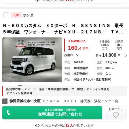
ホンダ
UP
Ｎ－ＢＯＸカスタム ＥＸターボ Ｈ ＳＥＮＳＩＮＧ 最長
５年保証 ワンオ－ナ－ ナビＶＸＵ－２１７ＮＢｉ ＴＶ
Ｒカメラ ＣＤ録音 ＢＴオ－ディオ ＤＶＤ ドラレコ シ
支払総額
(税込)
本体価格
諸費用
－トヒ－タ－ ＥＴＣ ＬＥＤライト 両側電動ドア ＶＳ
149.8
10.6
160.
4
万円
万円
万円
Ａ ＡＡＣ
14,800
残価ローン
月々
円
年式
2021年
走行
1.8万km
車検
車検整備付
排気
660cc
整備
法定整備付
修復
なし
保証
保証付 (12ヶ月・走行無制限)
認定中古車
ディーラー保証
車両状態評価書
グー鑑定
オンライン商談可
オプション見積り可
静岡県浜松市中央区
Ｈｏｎｄａ Ｃａｒｓ 静岡西 浜松インター店
お気に入り
まずは在庫確認・見積依頼
無料通話でお問い合わせ
12人
今あなたの他に
が見ています