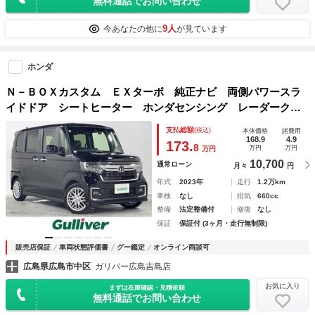
無料通話でお問い合わせ
9人
今あなたの他に
が見ています
ホンダ
Ｎ－ＢＯＸカスタム ＥＸターボ 純正ナビ 両側パワースラ
イドドア シートヒーター ホンダセンシング レーダークル
ーズ 衝突軽減ブレーキ オートハイビーム ＬＥＤヘッドラ
支払総額
(税込)
本体価格
諸費用
ンプ 電動パーキングブレーキ フルセグＴＶ ＥＴＣ ドラ
168.9
4.9
173.
8
万円
万円
万円
レコ
10,700
通常ローン
月々
円
年式
2023年
走行
1.2万km
車検
なし
排気
660cc
整備
法定整備付
修復
なし
保証
保証付 (3ヶ月・走行無制限)
販売店保証
車両状態評価書
グー鑑定
オンライン商談可
広島県広島市中区
ガリバー広島吉島店
お気に入り
まずは在庫確認・見積依頼
無料通話でお問い合わせ