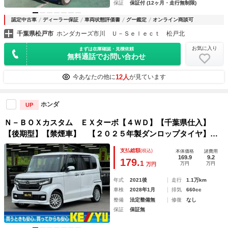
保証
保証付 (12ヶ月・走行無制限)
認定中古車
ディーラー保証
車両状態評価書
グー鑑定
オンライン商談可
千葉県松戸市
ホンダカーズ市川 Ｕ－Ｓｅｌｅｃｔ 松戸北
お気に入り
まずは在庫確認・見積依頼
無料通話でお問い合わせ
12人
今あなたの他に
が見ています
ホンダ
UP
Ｎ－ＢＯＸカスタム ＥＸターボ【４ＷＤ】【千葉県仕入】
【後期型】【禁煙車】 【２０２５年製ダンロップタイヤ】
【８インチナビ／バックカメラ／ブルートゥース／フルセグＴ
支払総額
(税込)
本体価格
諸費用
Ｖ】【両側電動スライド】【ハーフレザーシート／シートヒー
169.9
9.2
179.
1
万円
万円
万円
ター】【追従クルコン／衝突軽減／レーンキープ】【ＬＥＤ】
年式
2021後
走行
1.1万km
車検
2028年1月
排気
660cc
整備
法定整備無
修復
なし
保証
保証無