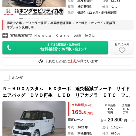
車検
車検整備付
排気
660cc
整備
法定整備付
修復
なし
保証
保証付 (12ヶ月・走行無制限)
認定中古車
ディーラー保証
車両状態評価書
グー鑑定
オンライン商談可
オプション見積り可
宮崎県宮崎市
Ｈｏｎｄａ Ｃａｒｓ 宮崎 恒久店
お気に入り
まずは在庫確認・見積依頼
無料通話でお問い合わせ
1人
今あなたの他に
が見ています
ホンダ
Ｎ－ＢＯＸカスタム ＥＸターボ 追突軽減ブレーキ サイド
エアバッグ ＤＶＤ再生 ＬＥＤ リアカメラ ＥＴＣ フル
セグ Ｂｌｕｅｔｏｏｔｈ スマートキー ナビ 両側パワー
支払総額
(税込)
本体価格
諸費用
スライド フロントシートヒーター 障害物センサー パドル
155
10.6
165.
6
万円
万円
万円
シフト
20,800
据置ローン
月々
円
年式
2021年
走行
1.5万km
車検
車検整備付
排気
660cc