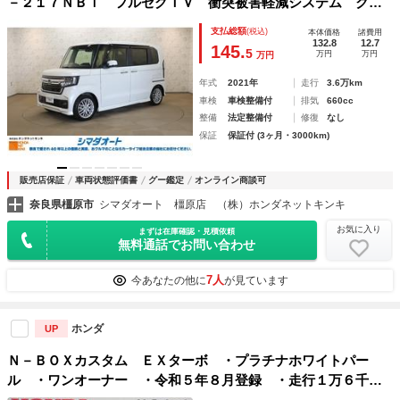
－２１７ＮＢｉ フルセグＴＶ 衝突被害軽減システム クリ
アランスソナー クルーズコントロール 両側電動スライドド
支払総額
(税込)
本体価格
諸費用
ア Ｂカメラ レーンアシスト ＥＴＣ ＡＷ シートヒータ
132.8
12.7
145.
5
万円
万円
万円
ー
年式
2021年
走行
3.6万km
車検
車検整備付
排気
660cc
整備
法定整備付
修復
なし
保証
保証付 (3ヶ月・3000km)
販売店保証
車両状態評価書
グー鑑定
オンライン商談可
奈良県橿原市
シマダオート 橿原店 （株）ホンダネットキンキ
お気に入り
まずは在庫確認・見積依頼
無料通話でお問い合わせ
7人
今あなたの他に
が見ています
ホンダ
UP
Ｎ－ＢＯＸカスタム ＥＸターボ ・プラチナホワイトパー
ル ・ワンオーナー ・令和５年８月登録 ・走行１万６千キ
ロ ・車検整備付 ・ナビ ・リアカメラ ・ＥＴＣ ・Ｂｌ