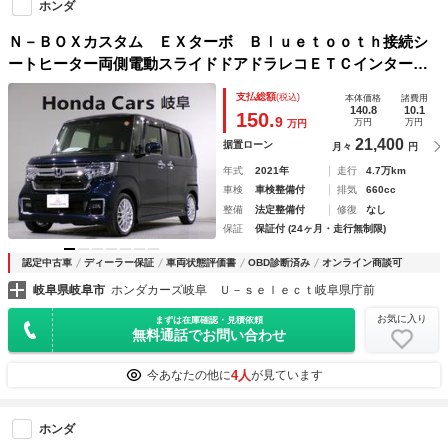
ホンダ
Ｎ－ＢＯＸカスタム ＥＸターボ Ｂｌｕｅｔｏｏｔｈ接続シ
ートヒーター両側電動スライドドアドラレコＥＴＣインターナ
ビフルセグＴＶ純正アルミホイールスマートキー 横滑り防止
支払総額
(税込)
本体価格
諸費用
機能 衝突軽減システム スマキ 禁煙 ＤＶＤ 地デジ Ａ
140.8
10.1
150.
9
万円
万円
万円
ＢＳ
21,400
据置ローン
月々
円
年式
2021年
走行
4.7万km
車検
車検整備付
排気
660cc
整備
法定整備付
修復
なし
保証
保証付 (24ヶ月・走行無制限)
認定中古車
ディーラー保証
車両状態評価書
OBD診断済み
オンライン商談可
岐阜県岐阜市
ホンダカーズ岐阜 Ｕ－ｓｅｌｅｃｔ岐阜県庁前
お気に入り
まずは在庫確認・見積依頼
無料通話でお問い合わせ
4人
今あなたの他に
が見ています
ホンダ