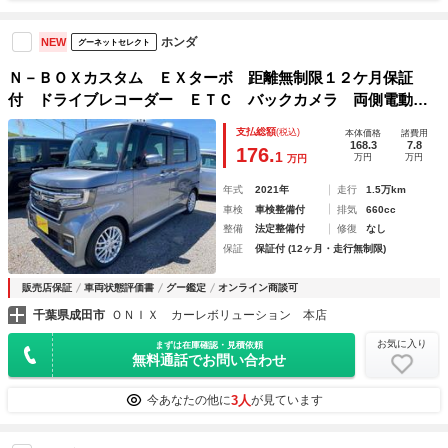
ホンダ
NEW
グーネットセレクト
Ｎ－ＢＯＸカスタム ＥＸターボ 距離無制限１２ケ月保証
付 ドライブレコーダー ＥＴＣ バックカメラ 両側電動ス
ライドドア ナビＴＶ クリアランスソナー オートクルコ
支払総額
(税込)
本体価格
諸費用
ン レーンアシスト 衝突被害軽減システム オートライト
168.3
7.8
176.
1
万円
万円
万円
ＬＥＤランプ
年式
2021年
走行
1.5万km
車検
車検整備付
排気
660cc
整備
法定整備付
修復
なし
保証
保証付 (12ヶ月・走行無制限)
販売店保証
車両状態評価書
グー鑑定
オンライン商談可
千葉県成田市
ＯＮＩＸ カーレボリューション 本店
お気に入り
まずは在庫確認・見積依頼
無料通話でお問い合わせ
3人
今あなたの他に
が見ています