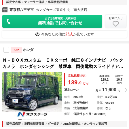
認定中古車
ディーラー保証
車両状態評価書
東京都八王子市
ホンダカーズ東京中央 南大沢店
お気に入り
まずは在庫確認・見積依頼
無料通話でお問い合わせ
23人
今あなたの他に
が見ています
ホンダ
UP
Ｎ－ＢＯＸカスタム ＥＸターボ 純正８インチナビ バック
カメラ ホンダセンシング 禁煙車 両側電動スライドドア
アダプティブクルーズ ＥＴＣ Ｂｌｕｅｔｏｏｔｈ スマー
支払総額
(税込)
本体価格
諸費用
トキー シートヒーター ＬＥＤヘッド＆フォグ クリアラン
129.2
10.7
139.
9
万円
万円
万円
スソナー
11,600
通常ローン
月々
円
年式
2022年
走行
5.2万km
車検
車検整備付
排気
660cc
整備
法定整備付
修復
なし
保証
保証付 (3ヶ月・3000km)
販売店保証
車両状態評価書
グー鑑定
OBD診断済み
オンライン商談可