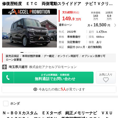
修復歴軽度 ＥＴＣ 両側電動スライドドア ナビＴＶクリア
ランスソナー オートクルーズコントロール レーンアシス
支払総額
(税込)
本体価格
諸費用
ト 衝突軽減システム オートライト ＬＥＤヘッドランプ
143
6.9
149.
9
万円
万円
万円
スマートキ
16,500
通常ローン
月々
円
年式
2022年
走行
1.4万km
車検
車検整備付
排気
660cc
整備
法定整備付
修復
あり
保証
保証付 (12ヶ月・走行無制限)
販売店保証
車両状態評価書
グー鑑定
オンライン商談可
オプション見積り可
ローン仮審査
埼玉県川越市
株式会社アクセルプロモーション
お気に入り
まずは在庫確認・見積依頼
無料通話でお問い合わせ
5人
今あなたの他に
が見ています
ホンダ
Ｎ－ＢＯＸカスタム ＥＸターボ 純正メモリーナビ ＶＸＵ