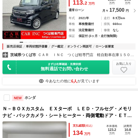
113.
2
万円
万円
万円
ト ＥＴＣ
17,500
通常ローン
月々
円
年式
2021年
走行
8.9万km
車検
車検整備付
排気
660cc
整備
法定整備付
修復
なし
保証
保証付 (3ヶ月・走行無制限)
販売店保証
車両状態評価書
グー鑑定
オンライン商談可
ローン仮審査
茨城県つくば市
ＣＡＲ ＩＮＣ つくば軽専門店 軽自動車在庫１５０台以上
お気に入り
まずは在庫確認・見積依頼
無料通話でお問い合わせ
6人
今あなたの他に
が見ています
ホンダ
NEW
Ｎ－ＢＯＸカスタム ＥＸターボ ＬＥＤ・フルセグ・メモリ
ナビ・バックカメラ・シートヒーター・両側電動ドア・ＥＴ
Ｃ ＢＴオーディオ 衝突軽減ブレーキ レーンアシスト Ｌ
支払総額
(税込)
本体価格
諸費用
ＥＤヘッド カーテンエアバック 地デジ 横滑り防止装置
123.2
10.8
134
万円
万円
万円
ＡＢＳ