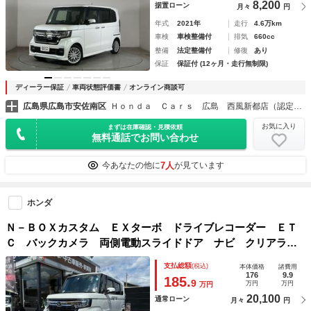
8,200
据置ローン
月々
円
年式
2021年
走行
4.6万km
車検
車検整備付
排気
660cc
整備
法定整備付
修復
あり
保証
保証付 (12ヶ月・走行無制限)
ディーラー保証
車両状態評価書
オンライン商談可
広島県広島市安佐南区
Ｈｏｎｄａ Ｃａｒｓ 広島 西風新都店（認定中古車取扱店）
お気に入り
まずは在庫確認・見積依頼
無料通話でお問い合わせ
7人
今あなたの他に
が見ています
ホンダ
Ｎ－ＢＯＸカスタム ＥＸターボ ドライブレコーダー ＥＴ
Ｃ バックカメラ 両側電動スライドドア ナビ クリアラン
スソナー オートクルーズコントロール レーンアシスト 衝
支払総額
(税込)
本体価格
諸費用
突被害軽減システム オートライト ＬＥＤヘッドランプ
176
9.9
185.
9
万円
万円
万円
20,100
通常ローン
月々
円