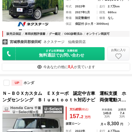
年式
2022年
走行
2.7万km
車検
2027年1月
排気
660cc
整備
法定整備付
修復
なし
保証
保証付 (3ヶ月・3000km)
販売店保証
車両状態評価書
グー鑑定
OBD診断済み
オンライン商談可
宮城県柴田郡柴田町
ネクステージ 仙南柴田店
お気に入り
まずは在庫確認・見積依頼
無料通話でお問い合わせ
8人
今あなたの他に
が見ています
ホンダ
UP
Ｎ－ＢＯＸカスタム ＥＸターボ 認定中古車 運転支援 ホ
ンダセンシング Ｂｌｕｅｔｏｏｔｈ対応ナビ 両側電動スラ
イドドア シートヒーター バックカメラ アダプティブクル
支払総額
(税込)
本体価格
諸費用
ーズコントロール ＬＥＤヘッドライト ＣＤ・ＤＶＤ再生
149.8
7.4
157.
2
万円
万円
万円
ターボ車
8,300
据置ローン
月々
円
年式
2022年
走行
4.7万km