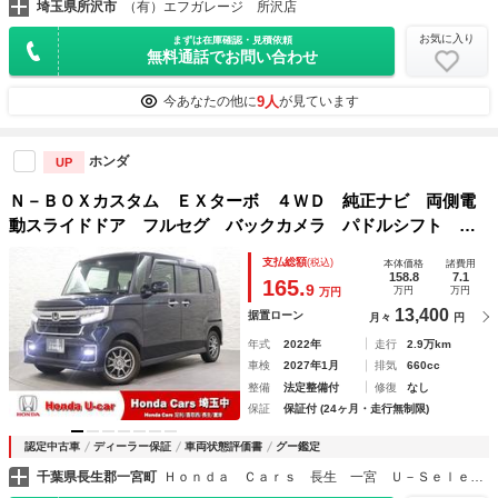
埼玉県所沢市
（有）エフガレージ 所沢店
お気に入り
まずは在庫確認・見積依頼
無料通話でお問い合わせ
9人
今あなたの他に
が見ています
ホンダ
UP
Ｎ－ＢＯＸカスタム ＥＸターボ ４ＷＤ 純正ナビ 両側電
動スライドドア フルセグ バックカメラ パドルシフト シ
ートヒーター コーナーセンサー 電子パーキング Ｂｌｕｅ
支払総額
(税込)
本体価格
諸費用
ｔｏｏｔｈ ワンオーナー スマートキー Ｒカメラ 横滑り
158.8
7.1
165.
9
万円
万円
万円
防止装置
13,400
据置ローン
月々
円
年式
2022年
走行
2.9万km
車検
2027年1月
排気
660cc
整備
法定整備付
修復
なし
保証
保証付 (24ヶ月・走行無制限)
認定中古車
ディーラー保証
車両状態評価書
グー鑑定
千葉県長生郡一宮町
Ｈｏｎｄａ Ｃａｒｓ 長生 一宮 Ｕ－Ｓｅｌｅｃｔコーナー店