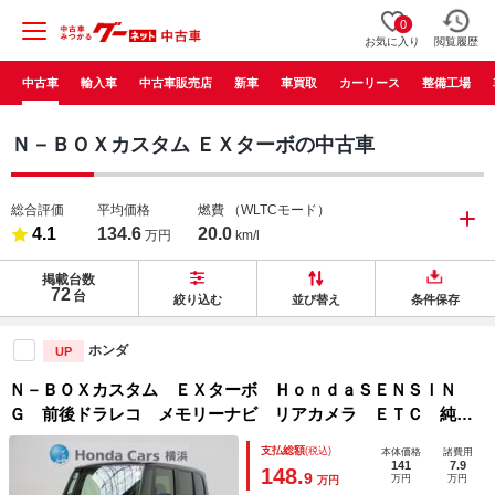
0
お気に入り
閲覧履歴
中古車
輸入車
中古車販売店
新車
車買取
カーリース
整備工場
Ｎ－ＢＯＸカスタム ＥＸターボの中古車
総合評価
平均価格
燃費
（WLTCモード）
4.1
134.6
20.0
万円
km/l
掲載台数
72
台
絞り込む
並び替え
条件保存
ホンダ
UP
Ｎ－ＢＯＸカスタム ＥＸターボ ＨｏｎｄａＳＥＮＳＩＮ
Ｇ 前後ドラレコ メモリーナビ リアカメラ ＥＴＣ 純正
アルミ 両側電動スライドドア 衝突軽減装置 ＬＫＡ ＢＴ
支払総額
(税込)
本体価格
諸費用
オーディオ Ｄレコ 前席シートヒーター ベンチシート 禁
141
7.9
148.
9
万円
万円
万円
煙 地デジ