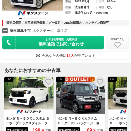
車検
2028年1月
排気
660cc
整備
法定整備付
修復
なし
保証
保証付 (3ヶ月・3000km)
販売店保証
車両状態評価書
グー鑑定
OBD診断済み
オンライン商談可
埼玉県幸手市
ネクステージ 幸手店
お気に入り
まずは在庫確認・見積依頼
無料通話でお問い合わせ
12人
今あなたの他に
が見ています
あなたにおすすめの中古車
UP
UP
UP
ホンダ Ｎ－ＢＯＸカスタム タ
ホンダ Ｎ－ＢＯＸカスタム
ホンダ Ｎ－Ｂ
ーボ ブラックスタイル ター
Ｇ・ターボＬパッケージ 修復
Ｇ・Ｌホンダ
ボ 届出済未使用車 両側電動
歴なし ワンオーナー ター
スライドドア
199.
69.
9
9
支払総額
支払総額
支払総額
(税込)
(税込)
(税込)
万円
万円