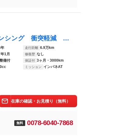
Ｎ－ＢＯＸカスタム Ｇ・Ｌターボホンダセンシング 衝突軽減 ナビ 両側電動スライド ＬＥＤヘッド ＥＴＣ バックカメラ ドラレコ オートエアコン オートライト スマートキー ＵＳＢ入力端子 パドルシフト 電動格納ミラー プライバシーガラス
8年
6.9万km
走行距離
7年1月
なし
修復歴
整備付
3ヶ月・3000km
保証付
0cc
インパネAT
ミッション
在庫の確認・お見積り（無料）
0078-6040-7868
無料