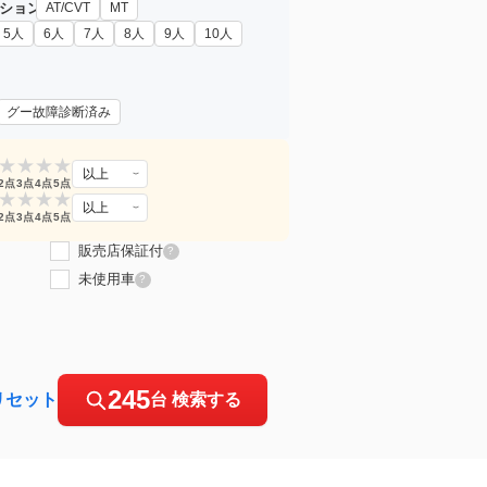
ション
AT/CVT
MT
5人
6人
7人
8人
9人
10人
グー故障診断済み
★
★
★
★
以上
2点
3点
4点
5点
★
★
★
★
以上
2点
3点
4点
5点
販売店保証付
?
未使用車
?
245
リセット
台 検索する