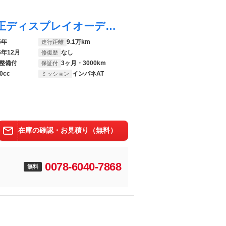
Ｎ－ＢＯＸカスタム Ｇ・Ｌパッケージ 純正ディスプレイオーディオ 電動スライド シートヒーター バックカメラ オートエアコン オートライト スマートキー 盗難防止装置 電動格納ミラー 横滑り防止装置 プライバシーガラス
5年
9.1万km
走行距離
6年12月
なし
修復歴
整備付
3ヶ月・3000km
保証付
0cc
インパネAT
ミッション
在庫の確認・お見積り（無料）
0078-6040-7868
無料