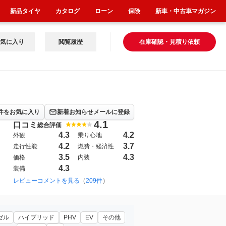
新品タイヤ
カタログ
ローン
保険
新車・中古車マガジン
気に入り
閲覧履歴
在庫確認・見積り依頼
件をお気に入り
新着お知らせメールに登録
4.1
口コミ
総合評価
4.3
4.2
外観
乗り心地
4.2
3.7
走行性能
燃費・経済性
3.5
4.3
価格
内装
4.3
装備
2023年10月~（4412）
レビューコメントを見る
（
209件
）
ゼル
ハイブリッド
PHV
EV
その他