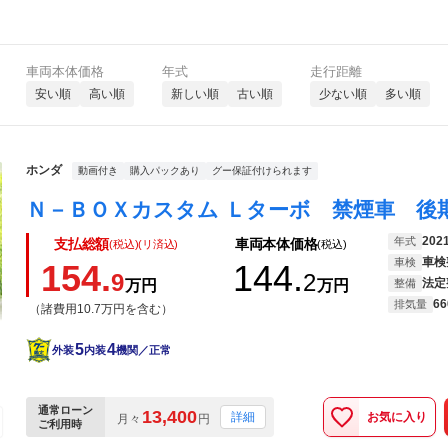
車両本体価格
年式
走行距離
安い順
高い順
新しい順
古い順
少ない順
多い順
ホンダ
動画付き
購入パックあり
グー保証付けられます
202
年式
支払総額
車両本体価格
(税込)(リ済込)
(税込)
車検
車検
154.
144.
9
2
法定
万円
万円
整備
66
排気量
（諸費用10.7万円を含む）
5
4
外装
内装
機関／正常
通常ローン
13,400
お気に入り
詳細
月々
円
ご利用時