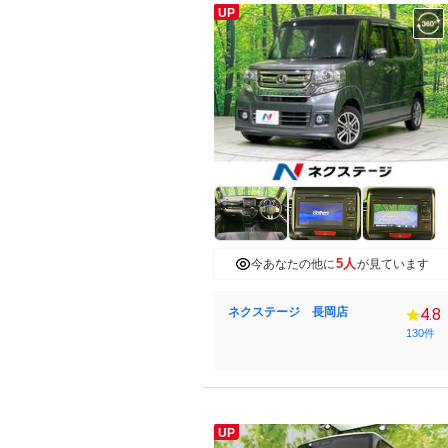
UP
5人
今あなたの他に
が見ています
ネクステージ 長岡店
4.8
130件
UP