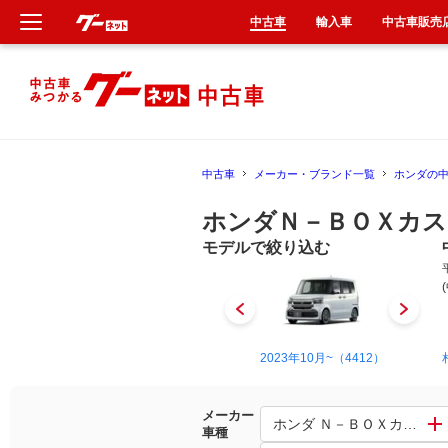
中古車
輸入車
中古車販売
新車
中古車
中古車
メーカー・ブランド一覧
ホンダの
輸入車
ホンダＮ－ＢＯＸカス
クルマ買取
モデルで絞り込む
カーリース
タイヤ交換
2011年12月~2017年9月（2791）
2023年10月~（4412）
整備工場
メーカー
ホンダ Ｎ－ＢＯＸカスタム
車種
車検