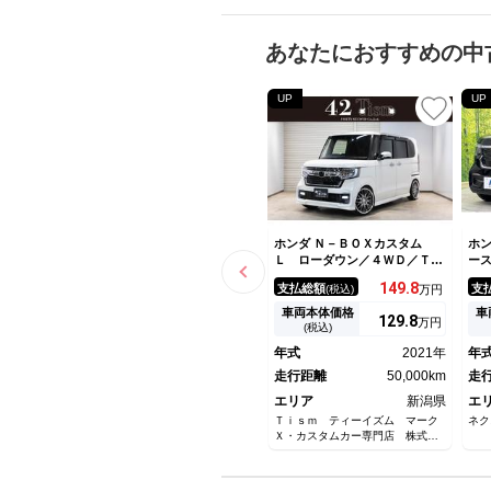
あなたにおすすめの中
UP
UP
ホンダ Ｎ－ＢＯＸカスタム
ホン
Ｌ ローダウン／４ＷＤ／ＴＥ
ー
ＩＮ車高調／マーベリック１７
ア
149.
8
支払総額
支
(税込)
万円
ＡＷ／エアコンパネルＬＥＤ打
ッ
替／プッシュスタートＬＥＤ打
ズ
車両本体価格
車
129.
8
万円
替／フットランプ加工／ステア
ー
(税込)
リングリモコンＬＥＤ打替／バ
シ
年式
2021年
年
ックカメラ／ＥＴＣ／ドラレコ
ン
走行距離
50,000km
オ
走
エリア
新潟県
エ
Ｔｉｓｍ ティーイズム マーク
ネク
Ｘ・カスタムカー専門店 株式会
社ＦＯＲＴＹ ＳＥＣＯＮＤ