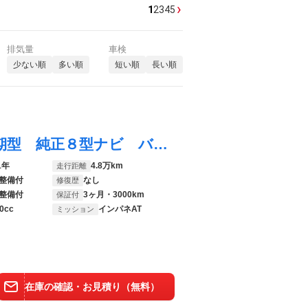
›
1
2
3
4
5
排気量
車検
少ない順
多い順
短い順
長い順
Ｎ－ＢＯＸカスタム Ｌターボ 禁煙車 後期型 純正８型ナビ バックカメラ ＣＤ／ＤＶＤ／フルセグ Ｂｌｕｅｔｏｏｔｈ接続 衝突軽減装置 アダプティブクルコン ＬＥＤヘッドライト オートハイビーム 両側電動スライドドア パドルシフト
1年
4.8万km
走行距離
整備付
なし
修復歴
整備付
3ヶ月・3000km
保証付
0cc
インパネAT
ミッション
在庫の確認・お見積り（無料）