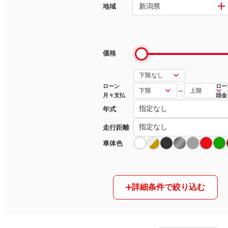
新潟県
地域
マガジン
車カタログ
価格
自動車ローン
ローン
ロー
～
月々支払
頭金
保険
年式
レビュー
走行距離
車体色
価格相場
教習所
詳細条件で絞り込む
用語集