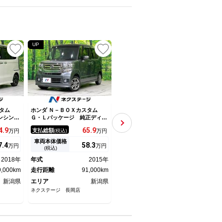
UP
UP
UP
タム
ホンダ Ｎ－ＢＯＸカスタム
ホンダ Ｎ－ＢＯＸカスタム
ホンダ
ンシン
Ｇ・Ｌパッケージ 純正ディス
Ｇ・ターボＬパッケージ【４Ｗ
ター
両側電動
プレイオーディオ 電動スライ
Ｄ】【大阪仕入】【クルコン】
８型
4.
9
65.
9
129.
1
支払総額
支払総額
支払
万円
(税込)
万円
(税込)
万円
ド ＥＴ
ド シートヒーター バックカ
禁煙 【純正メモリーナビ／地
／Ｄ
ドラレコ
メラ オートエアコン オート
デジ／ＢＴ接続／バックカメ
ｔｏ
車両本体価格
車両本体価格
車両
7.
4
58.
3
119.
9
万円
万円
万円
トライ
ライト スマートキー 盗難防
ラ】【両側電動スライドドア】
置 
(税込)
(税込)
ＳＢ入力
止装置 電動格納ミラー 横滑
【ヒーター付ハーフレザー】
ＥＤ
2018年
年式
2015年
年式
2016年
年式
電動格納
り防止装置 プライバシーガラ
【ＨＩＤオートライト＆フォ
ビー
ガラス
9,000km
ス
走行距離
91,000km
グ】【ＥＴＣ】【ドラレコ】
走行距離
34,000km
ア 
走行
【オートＡ／Ｃ】【パドルシフ
新潟県
エリア
新潟県
エリア
新潟県
エリ
ト】【電格ミラー】
ネクステージ 長岡店
（株）ケーユー 新潟上越店
ネクス