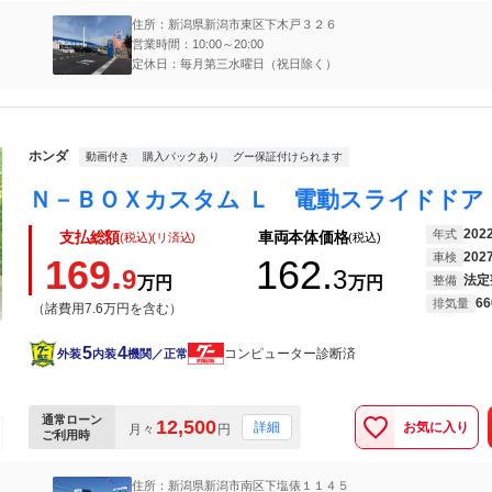
住所：新潟県新潟市東区下木戸３２６
営業時間：10:00～20:00
定休日：毎月第三水曜日（祝日除く）
ホンダ
動画付き
購入パックあり
グー保証付けられます
202
年式
支払総額
車両本体価格
(税込)(リ済込)
(税込)
202
車検
169.
162.
9
3
法定
万円
万円
整備
66
排気量
（諸費用7.6万円を含む）
5
4
コンピューター診断済
外装
内装
機関／正常
通常ローン
12,500
お気に入り
詳細
月々
円
ご利用時
住所：新潟県新潟市南区下塩俵１１４５