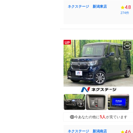
ネクステージ 新潟東店
4.8
274件
UP
5人
今あなたの他に
が見ています
ネクステージ 新潟南店
4.6