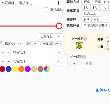
駆動方式
ミッ
2WD
4WD
選択する
市区町村
2人
3人
4人
支払総額
乗車定員
11人以上
修復歴
あり
なし
状態評価
車両状態評価書付
★
グー鑑定
?
外装
ン
1点
通常ローン
残価/据置ローン
★
内装
1点
～
グー保証
?
～
ディーラー店
?
条件を