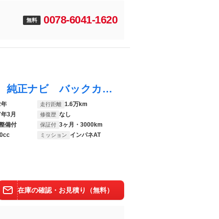
0078-6041-1620
無料
Ｎ－ＢＯＸカスタム Ｌ 電動スライドドア 純正ナビ バックカメラ ホンダセンシング 渋滞追従クルコン 禁煙車 シートヒーター ドラレコ クリアランスソナー ＬＥＤヘッド／フォグ ＥＴＣ 純正１４インチＡＷ オートハイビーム
2年
1.6万km
走行距離
7年3月
なし
修復歴
整備付
3ヶ月・3000km
保証付
0cc
インパネAT
ミッション
在庫の確認・お見積り（無料）