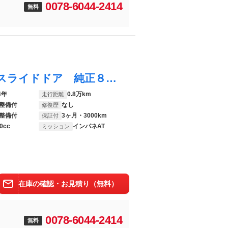
0078-6044-2414
無料
Ｎ－ＢＯＸカスタム ベースグレード 電動スライドドア 純正８型ディスプレイ バックカメラ 渋滞追従クルーズ 禁煙車 コーナーセンサー シートヒーター シーケンシャルウィンカー 純正１４インチＡＷ オートハイビーム オートエアコン
4年
0.8万km
走行距離
整備付
なし
修復歴
整備付
3ヶ月・3000km
保証付
0cc
インパネAT
ミッション
在庫の確認・お見積り（無料）
0078-6044-2414
無料