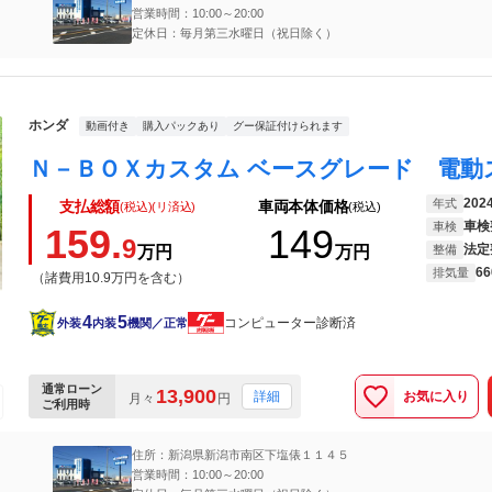
営業時間：10:00～20:00
定休日：毎月第三水曜日（祝日除く）
ホンダ
動画付き
購入パックあり
グー保証付けられます
202
年式
支払総額
車両本体価格
(税込)(リ済込)
(税込)
車検
車検
159.
149
9
法定
万円
万円
整備
66
排気量
（諸費用10.9万円を含む）
4
5
コンピューター診断済
外装
内装
機関／正常
通常ローン
13,900
お気に入り
詳細
月々
円
ご利用時
住所：新潟県新潟市南区下塩俵１１４５
営業時間：10:00～20:00