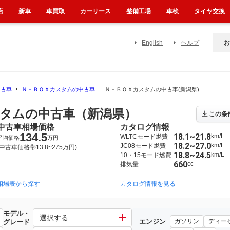
店
新車
車買取
カーリース
整備工場
車検
タイヤ交換
English
ヘルプ
お
中古車
Ｎ－ＢＯＸカスタムの中古車
Ｎ－ＢＯＸカスタムの中古車(新潟県)
タムの中古車（新潟県）
この条
中古車相場価格
カタログ情報
134.5
18.1~21.8
km/L
WLTCモード燃費
平均価格
万円
18.2~27.0
km/L
JC08モード燃費
(中古車価格帯13.8~275万円)
18.8~24.5
km/L
10・15モード燃費
660
cc
排気量
相場表から探す
2017年9月~2023年10月（6485）
2011年12月~2017年9月（2791）
カタログ情報を見る
モデル・
選択する
エンジン
ガソリン
ディー
グレード