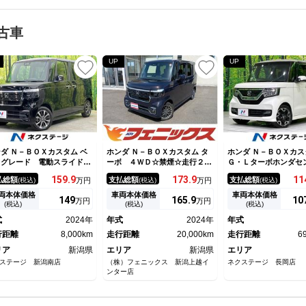
古車
UP
UP
ダ Ｎ－ＢＯＸカスタム ベ
ホンダ Ｎ－ＢＯＸカスタム タ
ホンダ Ｎ－ＢＯＸカス
スグレード 電動スライドド
ーボ ４ＷＤ☆禁煙☆走行２万
Ｇ・Ｌターボホンダセ
 純正８型ディスプレイ バ
キロ☆ギャザズ８型ナビ☆ＴＶ
グ 衝突軽減 ナビ 
159.
9
173.
9
11
払総額
支払総額
支払総額
(税込)
万円
(税込)
万円
(税込)
クカメラ 渋滞追従クルー
☆バックカメラ☆両側パワスラ
スライド ＬＥＤヘッ
 禁煙車 コーナーセンサ
☆衝突軽減ブレーキ☆レーダー
Ｃ バックカメラ 
両本体価格
車両本体価格
車両本体価格
149
165.
9
10
万円
万円
 シートヒーター シーケン
クルーズ☆オートハイビーム☆
オートエアコン オー
(税込)
(税込)
(税込)
ャルウィンカー 純正１４イ
ＬＫＡＳ☆パドルシフト☆コン
ト スマートキー Ｕ
式
2024年
年式
2024年
年式
チＡＷ オートハイビーム
ビシート☆前席シートヒーター
端子 パドルシフト 
ートエアコン
行距離
8,000km
☆試乗ＯＫ
走行距離
20,000km
ミラー プライバシー
走行距離
6
リア
新潟県
エリア
新潟県
エリア
ステージ 新潟南店
（株）フェニックス 新潟上越イ
ネクステージ 長岡店
ンター店