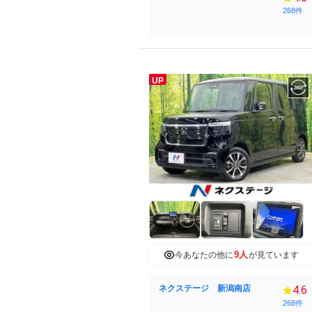
268件
UP
9人
今あなたの他に
が見ています
ネクステージ 新潟南店
4.6
268件