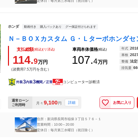
定休日：毎月第三水曜日（祝日除く）
ホンダ
動画付き
購入パックあり
グー保証付けられます
201
年式
支払総額
車両本体価格
(税込)(リ済込)
(税込)
202
車検
114.
107.
9
4
法定
万円
万円
整備
66
排気量
（諸費用7.5万円を含む）
3
3
コンピューター診断済
外装
内装
機関／正常
通常ローン
9,100
お気に入り
詳細
月々
円
ご利用時
住所：新潟県長岡市稲保３丁目５７６－１
営業時間：10:00～20:00
定休日：毎月第三水曜日（祝日除く）