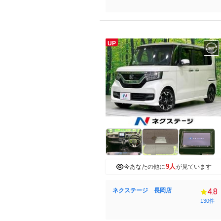
UP
9人
今あなたの他に
が見ています
ネクステージ 長岡店
4.8
130件