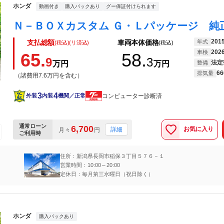
ホンダ
動画付き
購入パックあり
グー保証付けられます
201
年式
支払総額
車両本体価格
(税込)(リ済込)
(税込)
202
車検
65.
58.
9
3
法定
万円
万円
整備
66
排気量
（諸費用7.6万円を含む）
3
4
コンピューター診断済
外装
内装
機関／正常
通常ローン
6,700
お気に入り
詳細
月々
円
ご利用時
住所：新潟県長岡市稲保３丁目５７６－１
営業時間：10:00～20:00
定休日：毎月第三水曜日（祝日除く）
ホンダ
購入パックあり