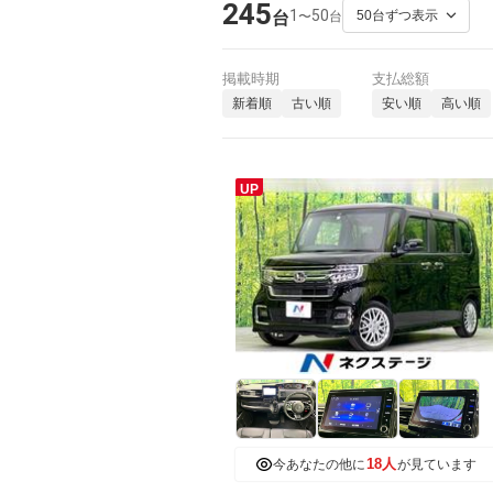
245
1
50
〜
台
台
掲載時期
支払総額
新着順
古い順
安い順
高い順
UP
18人
今あなたの他に
が見ています