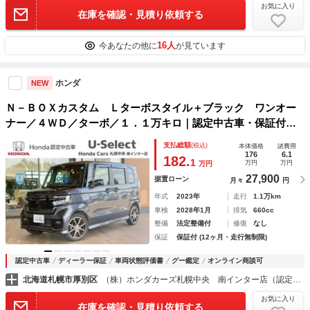
お気に入り
在庫を確認・見積り依頼する
16人
今あなたの他に
が見ています
ホンダ
NEW
Ｎ－ＢＯＸカスタム Ｌターボスタイル＋ブラック ワンオー
ナー／４ＷＤ／ターボ／１．１万キロ｜認定中古車・保証付｜
メンテナンス・鑑定済｜純正８インチＢｌｕｅｔｏｏｔｈナビ
支払総額
(税込)
本体価格
諸費用
／ホンダセンシング／両側電動スライドドア／シートヒーター
176
6.1
182.
1
万円
万円
万円
／ハーフレザーシート
27,900
据置ローン
月々
円
年式
2023年
走行
1.1万km
車検
2028年1月
排気
660cc
整備
法定整備付
修復
なし
保証
保証付 (12ヶ月・走行無制限)
認定中古車
ディーラー保証
車両状態評価書
グー鑑定
オンライン商談可
北海道札幌市厚別区
（株）ホンダカーズ札幌中央 南インター店（認定中古車取扱店）
お気に入り
在庫を確認・見積り依頼する