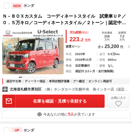
ホンダ
NEW
Ｎ－ＢＯＸカスタム コーディネートスタイル 試乗車ＵＰ／
０．５万キロ／コーディネートスタイル／２トーン｜認定中古
車・保証付｜メンテナンス・鑑定済｜ホンダセンシング／８イ
支払総額
(税込)
本体価格
諸費用
ンチナビ／両側パワースライドドア／前ドライブレコーダー／
216
7.2
223.
2
万円
万円
万円
夏冬タイヤ
25,200
据置ローン
月々
円
年式
2025年
走行
0.5万km
車検
2028年10月
排気
660cc
整備
法定整備付
修復
なし
保証
保証付 (12ヶ月・走行無制限)
認定中古車
ディーラー保証
車両状態評価書
グー鑑定
オンライン商談可
北海道札幌市厚別区
（株）ホンダカーズ札幌中央 南インター店（認定中古車取扱店）
お気に入り
在庫を確認・見積り依頼する
9人
今あなたの他に
が見ています
ホンダ
UP