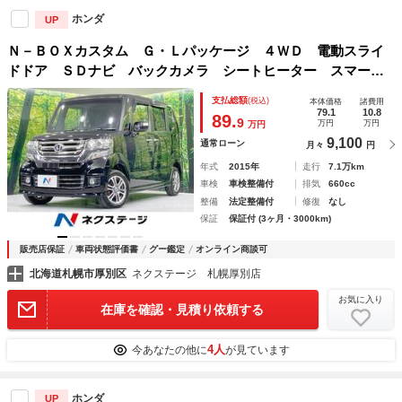
ホンダ
UP
Ｎ－ＢＯＸカスタム Ｇ・Ｌパッケージ ４ＷＤ 電動スライ
ドドア ＳＤナビ バックカメラ シートヒーター スマート
キー ＨＩＤヘッド・フォグ ＥＴＣ オートライト オート
支払総額
(税込)
本体価格
諸費用
エアコン Ｂｌｕｅｔｏｏｔｈ ＣＤ ＤＶＤ再生 フルセグ
79.1
10.8
89.
9
万円
万円
万円
9,100
通常ローン
月々
円
年式
2015年
走行
7.1万km
車検
車検整備付
排気
660cc
整備
法定整備付
修復
なし
保証
保証付 (3ヶ月・3000km)
販売店保証
車両状態評価書
グー鑑定
オンライン商談可
北海道札幌市厚別区
ネクステージ 札幌厚別店
お気に入り
在庫を確認・見積り依頼する
4人
今あなたの他に
が見ています
ホンダ
UP