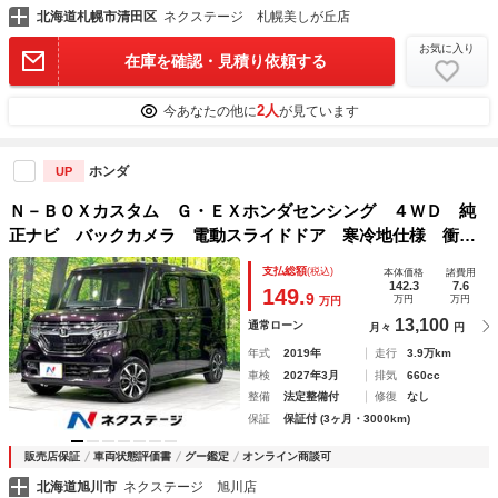
北海道札幌市清田区
ネクステージ 札幌美しが丘店
お気に入り
在庫を確認・見積り依頼する
2人
今あなたの他に
が見ています
ホンダ
UP
Ｎ－ＢＯＸカスタム Ｇ・ＥＸホンダセンシング ４ＷＤ 純
正ナビ バックカメラ 電動スライドドア 寒冷地仕様 衝突
軽減 禁煙車 レーダークルーズ コーナーセンサー シート
支払総額
(税込)
本体価格
諸費用
ヒーター ＥＴＣ スマートキー ＬＥＤヘッド 純正１４イ
142.3
7.6
149.
9
万円
万円
万円
ンチアルミ
13,100
通常ローン
月々
円
年式
2019年
走行
3.9万km
車検
2027年3月
排気
660cc
整備
法定整備付
修復
なし
保証
保証付 (3ヶ月・3000km)
販売店保証
車両状態評価書
グー鑑定
オンライン商談可
北海道旭川市
ネクステージ 旭川店