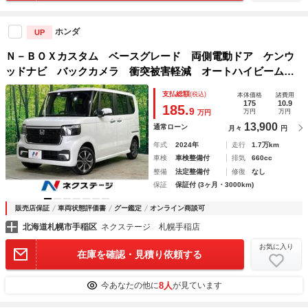
ホンダ
UP
Ｎ－ＢＯＸカスタム ベースグレード 両側電動ドア ケンウ
ッドナビ バックカメラ 衝突被害軽減 オートハイビーム
レーダークルーズ シートヒーター 電動パーキング オート
支払総額
(税込)
本体価格
諸費用
ブレーキホールド アイドリングストップ オートエアコン
175
10.9
185.
9
万円
万円
万円
ＬＥＤヘッド
13,900
通常ローン
月々
円
年式
2024年
走行
1.7万km
車検
車検整備付
排気
660cc
整備
法定整備付
修復
なし
保証
保証付 (3ヶ月・3000km)
販売店保証
車両状態評価書
グー鑑定
オンライン商談可
北海道札幌市手稲区
ネクステージ 札幌手稲店
お気に入り
在庫を確認・見積り依頼する
8人
今あなたの他に
が見ています