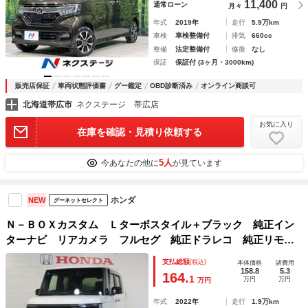
11,400
通常ローン
月々
円
年式
2019年
走行
5.9万km
車検
車検整備付
排気
660cc
整備
法定整備付
修復
なし
保証
保証付 (3ヶ月・3000km)
販売店保証
車両状態評価書
グー鑑定
OBD診断済み
オンライン商談可
北海道帯広市
ネクステージ 帯広店
お気に入り
在庫を確認・見積り依頼する
5人
今あなたの他に
が見ています
ホンダ
NEW
グーネットセレクト
Ｎ－ＢＯＸカスタム Ｌターボスタイル＋ブラック 純正イン
ターナビ リアカメラ フルセグ 純正ドラレコ 純正リモコ
ンスターター シートヒーター 左右ＰＳＤ パドルシフト
支払総額
(税込)
本体価格
諸費用
ＣＳＲＳ ＶＳＡ ＬＥＤフォグ Ｂカメラ ＢＴ ＬＫＡ
158.8
5.3
164.
1
万円
万円
万円
Ｓ ワンオ－ナ－ ＵＳＢ
年式
2022年
走行
1.9万km