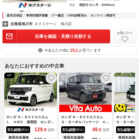
保証
保証付 (3ヶ月・3000km)
販売店保証
車両状態評価書
グー鑑定
OBD診断済み
オンライン商談可
北海道旭川市
ネクステージ 旭川店
お気に入り
在庫を確認・見積り依頼する
25人
今あなたの他に
が見ています
あなたにおすすめの中古車
UP
ホンダ Ｎ－ＢＯＸカスタム
ホンダ Ｎ－ＢＯＸカスタム
ホンダ Ｎ－Ｂ
Ｌ ４ＷＤ 後期型 ホンダセ
Ｇ・ターボＡパッケージ ４Ｗ
Ｇ・ターボパ
ンシング 純正ナビ バックカ
Ｄ スマートキー ＨＩＤヘッ
Ｄ ターボ 
129.
49.
9
5
支払総額
支払総額
支払総額
(税込)
(税込)
(税込)
万円
万円
メラ 電動スライドドア 寒冷
ドライト 衝突軽減ブレーキ
２３日 ナビ
地仕様 禁煙車 ドラレコ Ｅ
両側パワスラ クルコン 純正
ラ 両側パワ
車両本体価格
車両本体価格
車両本体価格