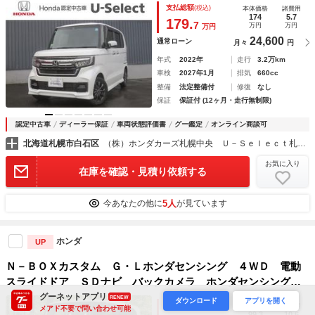
支払総額
(税込)
本体価格
諸費用
ＤＶＤ再生可能 １オーナー車 地デジ ブレーキサポート
174
5.7
179.
7
万円
万円
万円
記録簿
24,600
通常ローン
月々
円
年式
2022年
走行
3.2万km
車検
2027年1月
排気
660cc
整備
法定整備付
修復
なし
保証
保証付 (12ヶ月・走行無制限)
認定中古車
ディーラー保証
車両状態評価書
グー鑑定
オンライン商談可
北海道札幌市白石区
（株）ホンダカーズ札幌中央 Ｕ－Ｓｅｌｅｃｔ札幌東
お気に入り
在庫を確認・見積り依頼する
5人
今あなたの他に
が見ています
ホンダ
UP
Ｎ－ＢＯＸカスタム Ｇ・Ｌホンダセンシング ４ＷＤ 電動
スライドドア ＳＤナビ バックカメラ ホンダセンシング
レーダークルーズ ドラレコ コーナーセンサー スマートキ
グーネットアプリ
RENEW
ダウンロード
アプリを開く
支払総額
(税込)
本体価格
諸費用
メアド不要で問い合わせ可能
ー ＬＥＤヘッド ビルトインＥＴＣ 純正１４インチアルミ
99.3
10.6