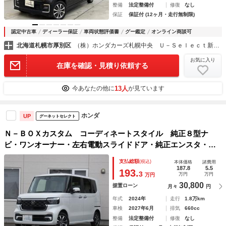
整備
法定整備付
修復
なし
保証
保証付 (12ヶ月・走行無制限)
認定中古車
ディーラー保証
車両状態評価書
グー鑑定
オンライン商談可
北海道札幌市厚別区
（株）ホンダカーズ札幌中央 Ｕ－Ｓｅｌｅｃｔ新さっぽろ
お気に入り
在庫を確認・見積り依頼する
13人
今あなたの他に
が見ています
ホンダ
UP
グーネットセレクト
Ｎ－ＢＯＸカスタム コーディネートスタイル 純正８型ナ
ビ・ワンオーナー・左右電動スライドドア・純正エンスタ・純
正ドライブレコーダー・運転席助手席シートヒーター・オート
支払総額
(税込)
本体価格
諸費用
リトラミラー・充電用ＵＳＢジャック（Ｔｙｐｅ－Ｃ〈３
187.8
5.5
193.
3
万円
万円
万円
Ａ〉） 記録簿 Ｂカメラ
30,800
据置ローン
月々
円
年式
2024年
走行
1.8万km
車検
2027年6月
排気
660cc
整備
法定整備付
修復
なし