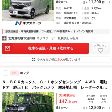
11,200
通常ローン
月々
円
年式
2017年
走行
5.2万km
車検
2026年12月
排気
660cc
整備
法定整備付
修復
なし
保証
保証付 (3ヶ月・3000km)
販売店保証
車両状態評価書
グー鑑定
OBD診断済み
オンライン商談可
北海道札幌市清田区
ネクステージ 札幌美しが丘店
お気に入り
在庫を確認・見積り依頼する
6人
今あなたの他に
が見ています
ホンダ
UP
Ｎ－ＢＯＸカスタム Ｇ・Ｌホンダセンシング ４ＷＤ 電動
ドア 純正ナビ バックカメラ 寒冷地仕様 レーダークルー
ズ 衝突軽減 シートヒーター 禁煙車 ドラレコ コーナー
支払総額
(税込)
本体価格
諸費用
センサー シーケンシャルＬＥＤライト ＥＴＣ 純正１４イ
139.8
8.1
147.
9
万円
万円
万円
ンチアルミ
12,800
通常ローン
月々
円