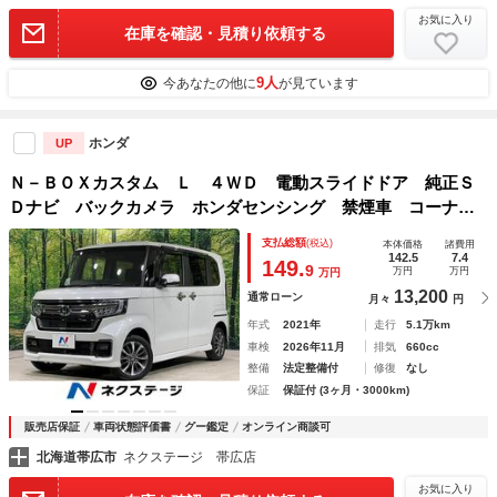
お気に入り
在庫を確認・見積り依頼する
9人
今あなたの他に
が見ています
ホンダ
UP
Ｎ－ＢＯＸカスタム Ｌ ４ＷＤ 電動スライドドア 純正Ｓ
Ｄナビ バックカメラ ホンダセンシング 禁煙車 コーナー
センサー スマートキー ＬＥＤヘッド ビルトインＥＴＣ
支払総額
(税込)
本体価格
諸費用
純正１４インチアルミ 車線逸脱警報 オートライト
142.5
7.4
149.
9
万円
万円
万円
13,200
通常ローン
月々
円
年式
2021年
走行
5.1万km
車検
2026年11月
排気
660cc
整備
法定整備付
修復
なし
保証
保証付 (3ヶ月・3000km)
販売店保証
車両状態評価書
グー鑑定
オンライン商談可
北海道帯広市
ネクステージ 帯広店
お気に入り