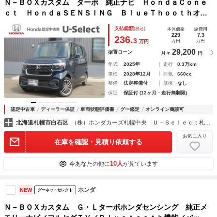
Ｎ－ＢＯＸカスタム ターボ 純正ナビ ＨｏｎｄａＣｏｎｅ
ｃｔ ＨｏｎｄａＳＥＮＳＩＮＧ ＢｌｕｅＴｈｏｏｔｈオー
ディオ クリアランスソナー レーダークルコン オートマチ
支払総額
(税込)
本体価格
諸費用
ックハイビーム 誤発進抑制 Ｂｌｕｅｔｏｏｔｈ対応 試乗
229
7.3
236.
3
万円
万円
万円
車
29,200
据置ローン
月々
円
年式
2025年
走行
0.3万km
車検
2028年12月
排気
660cc
整備
法定整備付
修復
なし
保証
保証付 (12ヶ月・走行無制限)
認定中古車
ディーラー保証
車両状態評価書
グー鑑定
オンライン商談可
北海道札幌市白石区
（株）ホンダカーズ札幌中央 Ｕ－Ｓｅｌｅｃｔ札幌東
お気に入り
在庫を確認・見積り依頼する
10人
今あなたの他に
が見ています
ホンダ
NEW
グーネットセレクト
Ｎ－ＢＯＸカスタム Ｇ・Ｌターボホンダセンシング 純正メ