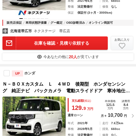
車検
2027年6月
排気
660cc
整備
法定整備付
修復
なし
保証
保証付 (3ヶ月・3000km)
販売店保証
車両状態評価書
グー鑑定
OBD診断済み
オンライン商談可
北海道帯広市
ネクステージ 帯広店
お気に入り
在庫を確認・見積り依頼する
20人
今あなたの他に
が見ています
ホンダ
UP
Ｎ－ＢＯＸカスタム Ｌ ４ＷＤ 後期型 ホンダセンシン
グ 純正ナビ バックカメラ 電動スライドドア 寒冷地仕
様 禁煙車 ドラレコ ＥＴＣ レーダークルーズ コーナー
支払総額
(税込)
本体価格
諸費用
センサー シートヒーター スマートキー ＬＥＤヘッド
121.5
8.4
129.
9
万円
万円
万円
10,700
通常ローン
月々
円
年式
2021年
走行
7.6万km
車検
2028年5月
排気
660cc
整備
法定整備付
修復
なし