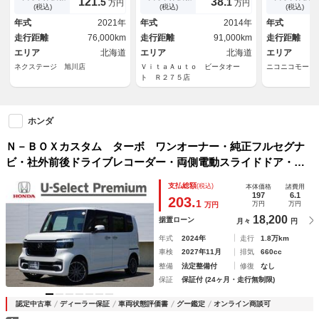
121.
38.
5
1
万円
万円
ＴＣ レーダークルーズ コー
１５インチアルミ ＥＴＣ
ｏｏｔｈ エ
(税込)
(税込)
(税込)
ナーセンサー シートヒータ
スマートキー
年式
2021年
年式
2014年
年式
ー スマートキー ＬＥＤヘッ
ト 横滑り防
走行距離
76,000km
走行距離
91,000km
走行距離
ド
ドルシフト 
エリア
北海道
エリア
北海道
エリア
ネクステージ 旭川店
ＶｉｔａＡｕｔｏ ビータオー
ニコニコモータ
ト Ｒ２７５店
ホンダ
Ｎ－ＢＯＸカスタム ターボ ワンオーナー・純正フルセグナ
ビ・社外前後ドライブレコーダー・両側電動スライドドア・前
席シートヒーター・サイドエアバック・ホンダコネクト対応
支払総額
(税込)
本体価格
諸費用
前後誤発進抑制機能 レーンアシスト 追従型クルコン Ｄレ
197
6.1
203.
1
万円
万円
万円
コ
18,200
据置ローン
月々
円
年式
2024年
走行
1.8万km
車検
2027年11月
排気
660cc
整備
法定整備付
修復
なし
保証
保証付 (24ヶ月・走行無制限)
認定中古車
ディーラー保証
車両状態評価書
グー鑑定
オンライン商談可