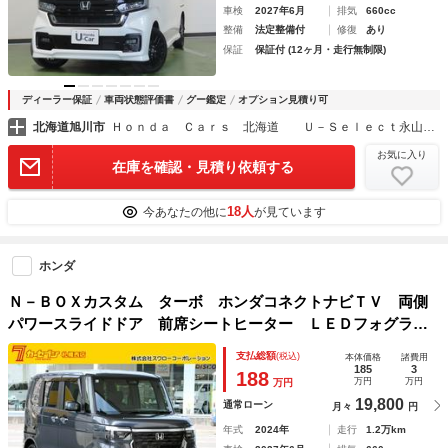
車検
2027年6月
排気
660cc
整備
法定整備付
修復
あり
保証
保証付 (12ヶ月・走行無制限)
ディーラー保証
車両状態評価書
グー鑑定
オプション見積り可
北海道旭川市
Ｈｏｎｄａ Ｃａｒｓ 北海道 Ｕ－Ｓｅｌｅｃｔ永山パワーズ
お気に入り
在庫を確認・見積り依頼する
18人
今あなたの他に
が見ています
ホンダ
Ｎ－ＢＯＸカスタム ターボ ホンダコネクトナビＴＶ 両側
パワースライドドア 前席シートヒーター ＬＥＤフォグライ
ト ホンダセンシング パドルシフト 渋滞追従機能付アダプ
支払総額
(税込)
本体価格
諸費用
ティブクルーズコントロール パーキングセンサー
185
3
188
万円
万円
万円
19,800
通常ローン
月々
円
年式
2024年
走行
1.2万km