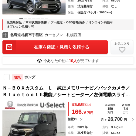
車検
2027年6月
排気
660cc
整備
法定整備付
修復
なし
保証
保証付 (3ヶ月・3000km)
販売店保証
車両状態評価書
グー鑑定
OBD診断済み
オンライン商談可
オプション見積り可
北海道札幌市手稲区
カーセブン 札幌西店
お気に入り
在庫を確認・見積り依頼する
10人
今あなたの他に
が見ています
ホンダ
NEW
Ｎ－ＢＯＸカスタム Ｌ 純正メモリーナビ／バックカメラ／
Ｂｌｕｅｔｏｏｔｈ機能／シートヒーター／左側電動スライド
ドア／純正ドライブレコーダー／純正エンジンスターター 盗
支払総額
(税込)
本体価格
諸費用
難防止 衝突軽減装置 アイドリングＳＴＯＰ ＡＣＣ
159
7.9
166.
9
万円
万円
万円
26,700
据置ローン
月々
円
年式
2021年
走行
3.4万km
車検
車検整備付
排気
660cc