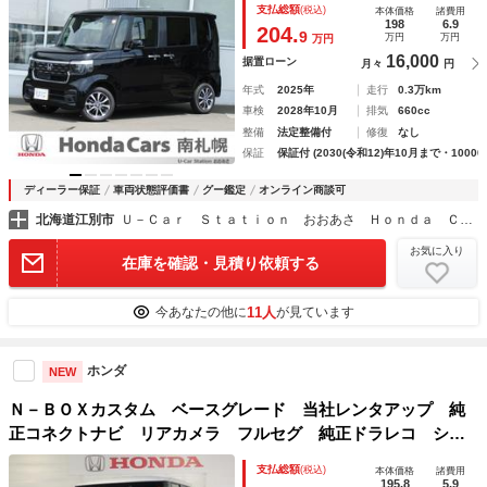
支払総額
(税込)
本体価格
諸費用
ＥＤライト パーキングセンサー サイドエアバッグ 横滑り
198
6.9
204.
9
万円
万円
万円
防止機能
16,000
据置ローン
月々
円
年式
2025年
走行
0.3万km
車検
2028年10月
排気
660cc
整備
法定整備付
修復
なし
保証
保証付 (2030(令和12)年10月まで・10000
ディーラー保証
車両状態評価書
グー鑑定
オンライン商談可
北海道江別市
Ｕ－Ｃａｒ Ｓｔａｔｉｏｎ おおあさ Ｈｏｎｄａ Ｃａｒｓ 南札幌 ＳＷＣホンダ株式会社
お気に入り
在庫を確認・見積り依頼する
11人
今あなたの他に
が見ています
ホンダ
NEW
Ｎ－ＢＯＸカスタム ベースグレード 当社レンタアップ 純
正コネクトナビ リアカメラ フルセグ 純正ドラレコ シー
トヒーター 左ＰＳＤ ＣＳＲＳ ＶＳＡ ナビＴＶ ハイビ
支払総額
(税込)
本体価格
諸費用
ームアシスト Ｂｌｕｅｔｏｏｔｈオーディオ スマートキ
195.8
5.9