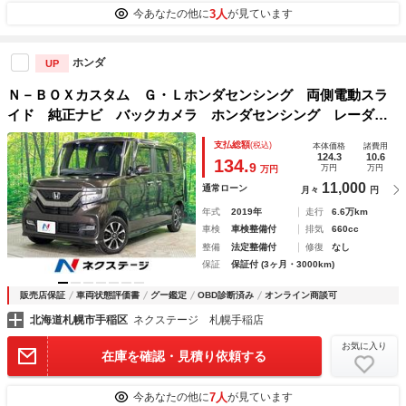
3人
今あなたの他に
が見ています
ホンダ
UP
Ｎ－ＢＯＸカスタム Ｇ・Ｌホンダセンシング 両側電動スラ
イド 純正ナビ バックカメラ ホンダセンシング レーダー
クルーズ 車線逸脱警報 オートハイビーム ＬＥＤヘッド
支払総額
(税込)
本体価格
諸費用
シートヒーター コーナーセンサー ＥＴＣ
124.3
10.6
134.
9
万円
万円
万円
11,000
通常ローン
月々
円
年式
2019年
走行
6.6万km
車検
車検整備付
排気
660cc
整備
法定整備付
修復
なし
保証
保証付 (3ヶ月・3000km)
販売店保証
車両状態評価書
グー鑑定
OBD診断済み
オンライン商談可
北海道札幌市手稲区
ネクステージ 札幌手稲店
お気に入り
在庫を確認・見積り依頼する
7人
今あなたの他に
が見ています