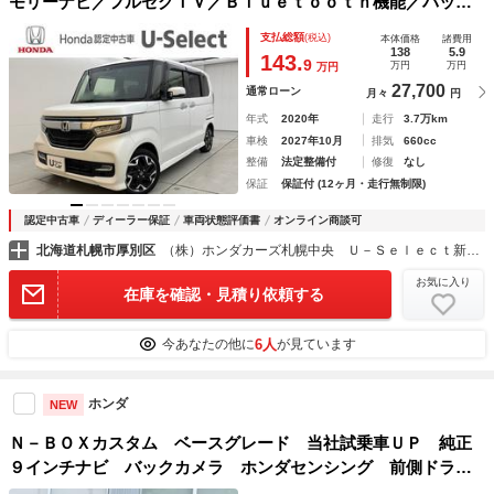
モリーナビ／フルセグＴＶ／Ｂｌｕｅｔｏｏｔｈ機能／バック
カメラ／純正ドライブレコーダー／純正エンジンスターター／
支払総額
(税込)
本体価格
諸費用
ＥＴＣ／シートヒーター／ホンダセンシング／オートハイビー
138
5.9
143.
9
万円
万円
万円
ム 両パワースライドドア
27,700
通常ローン
月々
円
年式
2020年
走行
3.7万km
車検
2027年10月
排気
660cc
整備
法定整備付
修復
なし
保証
保証付 (12ヶ月・走行無制限)
認定中古車
ディーラー保証
車両状態評価書
オンライン商談可
北海道札幌市厚別区
（株）ホンダカーズ札幌中央 Ｕ－Ｓｅｌｅｃｔ新さっぽろ
お気に入り
在庫を確認・見積り依頼する
6人
今あなたの他に
が見ています
ホンダ
NEW
Ｎ－ＢＯＸカスタム ベースグレード 当社試乗車ＵＰ 純正
９インチナビ バックカメラ ホンダセンシング 前側ドラレ
コ ＥＴＣ 両側ＰＳＤ フルセグ Ｂｌｕｅｔｏｏｔｈ Ｌ