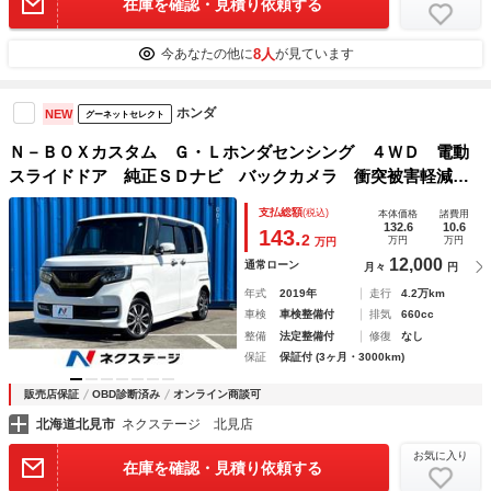
在庫を確認・見積り依頼する
8人
今あなたの他に
が見ています
ホンダ
NEW
グーネットセレクト
Ｎ－ＢＯＸカスタム Ｇ・Ｌホンダセンシング ４ＷＤ 電動
スライドドア 純正ＳＤナビ バックカメラ 衝突被害軽減シ
ステム ドラレコ スマートキー ＬＥＤヘッド ビルトイン
支払総額
(税込)
本体価格
諸費用
ＥＴＣ 純正１４インチアルミ オートライト オートエアコ
132.6
10.6
143.
2
万円
万円
万円
ン
12,000
通常ローン
月々
円
年式
2019年
走行
4.2万km
車検
車検整備付
排気
660cc
整備
法定整備付
修復
なし
保証
保証付 (3ヶ月・3000km)
販売店保証
OBD診断済み
オンライン商談可
北海道北見市
ネクステージ 北見店
お気に入り
在庫を確認・見積り依頼する