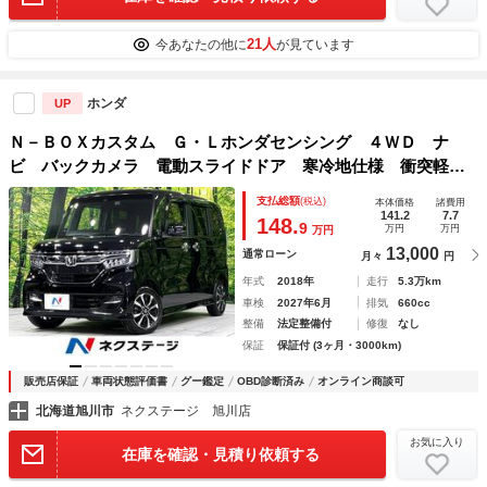
21人
今あなたの他に
が見ています
ホンダ
UP
Ｎ－ＢＯＸカスタム Ｇ・Ｌホンダセンシング ４ＷＤ ナ
ビ バックカメラ 電動スライドドア 寒冷地仕様 衝突軽
減 禁煙車 レーダークルーズ ＥＴＣ ドラレコ コーナー
支払総額
(税込)
本体価格
諸費用
センサー スマートキー ＬＥＤヘッド 車線逸脱警報 純正
141.2
7.7
148.
9
万円
万円
万円
１４インチアルミ
13,000
通常ローン
月々
円
年式
2018年
走行
5.3万km
車検
2027年6月
排気
660cc
整備
法定整備付
修復
なし
保証
保証付 (3ヶ月・3000km)
販売店保証
車両状態評価書
グー鑑定
OBD診断済み
オンライン商談可
北海道旭川市
ネクステージ 旭川店
お気に入り
在庫を確認・見積り依頼する