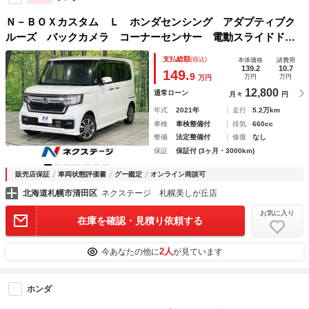
Ｎ－ＢＯＸカスタム Ｌ ホンダセンシング アダプティブク
ルーズ バックカメラ コーナーセンサー 電動スライドド
ア 純正ディスプレイオーディオ 禁煙車 Ｂｌｕｅｔｏｏｔ
支払総額
(税込)
本体価格
諸費用
ｈ スマートキー シートヒーター ＬＥＤヘッドライト
139.2
10.7
149.
9
万円
万円
万円
12,800
通常ローン
月々
円
年式
2021年
走行
5.2万km
車検
車検整備付
排気
660cc
整備
法定整備付
修復
なし
保証
保証付 (3ヶ月・3000km)
販売店保証
車両状態評価書
グー鑑定
オンライン商談可
北海道札幌市清田区
ネクステージ 札幌美しが丘店
お気に入り
在庫を確認・見積り依頼する
2人
今あなたの他に
が見ています
ホンダ