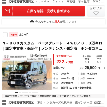
北海道札幌市清田区
Ｈｏｎｄａ Ｃａｒｓ 南札幌 羊ヶ丘店 ＳＷＣホンダ株式会社
お気に入り
在庫を確認・見積り依頼する
8人
今あなたの他に
が見ています
ホンダ
NEW
Ｎ－ＢＯＸカスタム ベースグレード ４ＷＤ／０．３万キロ
｜認定中古車・保証付｜メンテナンス・鑑定済｜ホンダコネク
ト対応Ｂｌｕｅｔｏｏｔｈナビ／前ドライブレコーダー／ホン
支払総額
(税込)
本体価格
諸費用
ダセンシング／シートヒーター／助手席側電動スライドドア
215
7.2
222.
2
万円
万円
万円
ナビＴＶ
25,500
据置ローン
月々
円
年式
2025年
走行
0.2万km
車検
2028年11月
排気
660cc
整備
法定整備付
修復
なし
保証
保証付 (12ヶ月・走行無制限)
認定中古車
ディーラー保証
車両状態評価書
グー鑑定
オンライン商談可
北海道札幌市厚別区
（株）ホンダカーズ札幌中央 南インター店（認定中古車取扱店）