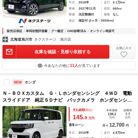
年式
2018年
走行
4.1万km
車検
2027年12月
排気
660cc
整備
法定整備付
修復
なし
保証
保証付 (3ヶ月・3000km)
販売店保証
車両状態評価書
グー鑑定
OBD診断済み
オンライン商談可
北海道旭川市
ネクステージ 旭川店
お気に入り
在庫を確認・見積り依頼する
11人
今あなたの他に
が見ています
ホンダ
NEW
Ｎ－ＢＯＸカスタム Ｇ・Ｌホンダセンシング ４ＷＤ 電動
スライドドア 純正ＳＤナビ バックカメラ ホンダセンシン
グ 禁煙車 ドラレコ コーナーセンサー スマートキー Ｌ
支払総額
(税込)
本体価格
諸費用
ＥＤヘッド 純正１４インチアルミ オートハイビーム 車線
138.2
7.7
145.
9
万円
万円
万円
逸脱警報
12,700
通常ローン
月々
円
年式
2018年
走行
4.8万km