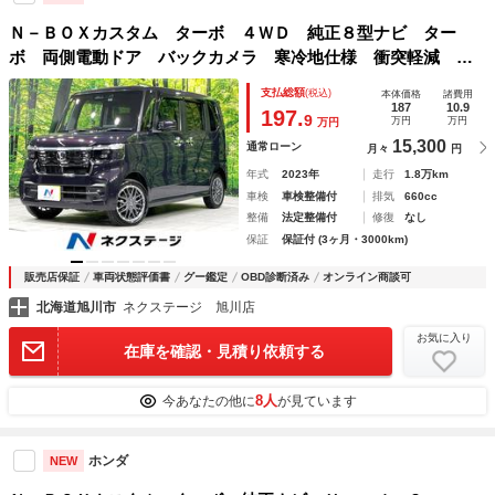
Ｎ－ＢＯＸカスタム ターボ ４ＷＤ 純正８型ナビ ター
ボ 両側電動ドア バックカメラ 寒冷地仕様 衝突軽減 禁
煙車 ドラレコ コーナーセンサー パドルシフト ＬＥＤヘ
支払総額
(税込)
本体価格
諸費用
ッド 純正１５インチアルミ オートハイビーム 車線逸脱警
187
10.9
197.
9
万円
万円
万円
報
15,300
通常ローン
月々
円
年式
2023年
走行
1.8万km
車検
車検整備付
排気
660cc
整備
法定整備付
修復
なし
保証
保証付 (3ヶ月・3000km)
販売店保証
車両状態評価書
グー鑑定
OBD診断済み
オンライン商談可
北海道旭川市
ネクステージ 旭川店
お気に入り
在庫を確認・見積り依頼する
8人
今あなたの他に
が見ています
ホンダ
NEW