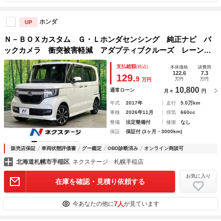
ホンダ
UP
Ｎ－ＢＯＸカスタム Ｇ・Ｌホンダセンシング 純正ナビ バ
ックカメラ 衝突被害軽減 アダプティブクルーズ レーンア
シスト オートハイビーム ＬＥＤヘッド 電動スライド シ
支払総額
(税込)
本体価格
諸費用
ートヒーター オートライト スマートキー ＥＴＣ
122.6
7.3
129.
9
万円
万円
万円
10,800
通常ローン
月々
円
年式
2017年
走行
5.0万km
車検
2026年11月
排気
660cc
整備
法定整備付
修復
なし
保証
保証付 (3ヶ月・3000km)
販売店保証
車両状態評価書
グー鑑定
OBD診断済み
オンライン商談可
北海道札幌市手稲区
ネクステージ 札幌手稲店
お気に入り
在庫を確認・見積り依頼する
7人
今あなたの他に
が見ています