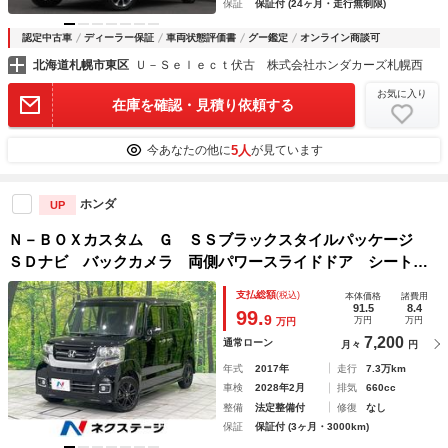
保証
保証付 (24ヶ月・走行無制限)
認定中古車
ディーラー保証
車両状態評価書
グー鑑定
オンライン商談可
北海道札幌市東区
Ｕ－Ｓｅｌｅｃｔ伏古 株式会社ホンダカーズ札幌西
お気に入り
在庫を確認・見積り依頼する
5人
今あなたの他に
が見ています
ホンダ
UP
Ｎ－ＢＯＸカスタム Ｇ ＳＳブラックスタイルパッケージ
ＳＤナビ バックカメラ 両側パワースライドドア シートヒ
ーター ビルトインＥＴＣ Ｂｌｕｅｔｏｏｔｈ フルセグ
支払総額
(税込)
本体価格
諸費用
スマートキー ＨＩＤヘッド 純正１４インチアルミホイー
91.5
8.4
99.
9
万円
万円
万円
ル ステアリングスイッチ
7,200
通常ローン
月々
円
年式
2017年
走行
7.3万km
車検
2028年2月
排気
660cc
整備
法定整備付
修復
なし
保証
保証付 (3ヶ月・3000km)