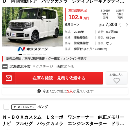
Ｄ 両側電動ドア バックカメラ シティブレーキアクティブ
システム 禁煙車 ドラレコ スマートキー シートヒータ
支払総額
(税込)
本体価格
諸費用
ー ＨＩＤヘッド オートライト オートエアコン ＣＤ １
92.1
10.8
102.
9
万円
万円
万円
５インチアルミホイール
7,300
通常ローン
月々
円
年式
2015年
走行
5.9万km
車検
車検整備付
排気
660cc
整備
法定整備付
修復
なし
保証
保証付 (3ヶ月・3000km)
販売店保証
車両状態評価書
グー鑑定
オンライン商談可
北海道北斗市
ネクステージ 函館北斗店
お気に入り
在庫を確認・見積り依頼する
5人
今あなたの他に
が見ています
ホンダ
グーネットセレクト
Ｎ－ＢＯＸカスタム Ｌターボ ワンオーナー 純正メモリー
ナビ フルセグ バックカメラ エンジンスターター ドライ
ブレコーダー 電動スライドドア シートヒーター ソナー