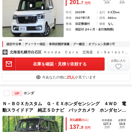
201.
7
万円
万円
万円
ー ＬＫＡＳ
年式
2025年
走行
0.5万km
車検
2027年7月
排気
660cc
整備
法定整備付
修復
なし
保証
保証付 (24ヶ月・走行無制限)
認定中古車
ディーラー保証
車両状態評価書
グー鑑定
オプション見積り可
北海道札幌市白石区
Ｈｏｎｄａ Ｃａｒｓ 北海道 Ｕ－Ｓｅｌｅｃｔ白石
お気に入り
在庫を確認・見積り依頼する
25人
今あなたの他に
が見ています
ホンダ
UP
Ｎ－ＢＯＸカスタム Ｇ・ＥＸホンダセンシング ４ＷＤ 電
動スライドドア 純正ＳＤナビ バックカメラ ホンダセンシ
ング レーダークルーズ 禁煙車 ドラレコ コーナーセンサ
支払総額
(税込)
本体価格
諸費用
ー スマートキー ＬＥＤヘッド ビルトインＥＴＣ 純正１
127.3
10.6
137.
9
万円
万円
万円
４インチアルミ