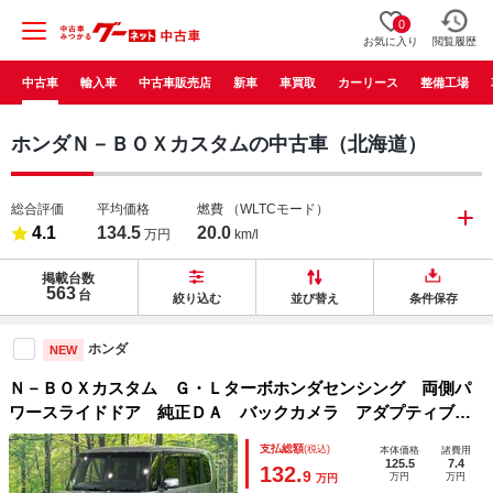
0
お気に入り
閲覧履歴
中古車
輸入車
中古車販売店
新車
車買取
カーリース
整備工場
ホンダＮ－ＢＯＸカスタムの中古車（北海道）
総合評価
平均価格
燃費
（WLTCモード）
4.1
134.5
20.0
万円
km/l
掲載台数
563
台
絞り込む
並び替え
条件保存
ホンダ
NEW
Ｎ－ＢＯＸカスタム Ｇ・Ｌターボホンダセンシング 両側パ
ワースライドドア 純正ＤＡ バックカメラ アダプティブク
ルーズコントロール シートヒーター ハーフレザー パドル
支払総額
(税込)
本体価格
諸費用
シフト スマートキー ＬＥＤヘッド 純正１４インチＡＷ
125.5
7.4
132.
9
万円
万円
万円
ビルトインＥＴＣ