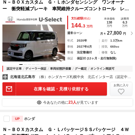
Ｎ－ＢＯＸカスタム Ｇ・Ｌホンダセンシング ワンオーナ
ー 衝突軽減ブレーキ 車間維持クルーズコントロール レー
ンアシスト 純正ディスプレイオーディオ ワンセグ バック
支払総額
(税込)
本体価格
諸費用
カメラ ＥＴＣ車載器 左電動スライド ＬＥＤライト 電動
138
6.3
144.
3
万円
万円
万円
格納ドアミラー 禁煙
27,800
通常ローン
月々
円
年式
2020年
走行
1.3万km
車検
2027年4月
排気
660cc
整備
法定整備付
修復
なし
保証
保証付 (12ヶ月・走行無制限)
認定中古車
ディーラー保証
車両状態評価書
グー鑑定
オンライン商談可
北海道北広島市
（株）ホンダカーズ札幌中央 北広インター店（認定中古車取扱店）
お気に入り
在庫を確認・見積り依頼する
23人
今あなたの他に
が見ています
ホンダ
UP
Ｎ－ＢＯＸカスタム Ｇ・ＬパッケージＳＳパッケージ ４Ｗ