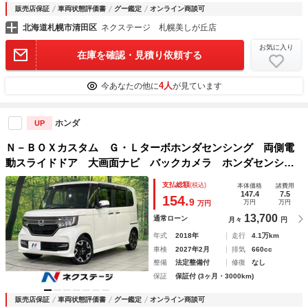
販売店保証
車両状態評価書
グー鑑定
オンライン商談可
北海道札幌市清田区
ネクステージ 札幌美しが丘店
お気に入り
在庫を確認・見積り依頼する
4人
今あなたの他に
が見ています
ホンダ
UP
Ｎ－ＢＯＸカスタム Ｇ・Ｌターボホンダセンシング 両側電
動スライドドア 大画面ナビ バックカメラ ホンダセンシン
グ アダプティブクルーズ 前席シートヒーター ビルトイン
支払総額
(税込)
本体価格
諸費用
ＥＴＣ スマートキー ＬＥＤヘッドライト オートライト
147.4
7.5
154.
9
万円
万円
万円
横滑り防止装置
13,700
通常ローン
月々
円
年式
2018年
走行
4.1万km
車検
2027年2月
排気
660cc
整備
法定整備付
修復
なし
保証
保証付 (3ヶ月・3000km)
販売店保証
車両状態評価書
グー鑑定
オンライン商談可