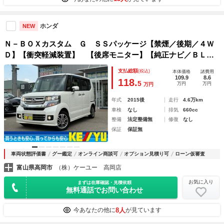
ホンダ
NEW
Ｎ－ＢＯＸカスタム Ｇ ＳＳパッケージ【禁煙／後期／４Ｗ
Ｄ】【衝突軽減装置】 【後席モニター】【純正ナビ／ＢＬＵ
ＥＴＯＯＴＨオーデイオ／フルセグ／ＤＶＤ／バックカメラ】
支払総額
(税込)
本体価格
諸費用
【シートヒーター】【両側自動ドア】【リアシートスライド／
109.9
8.6
118.
5
万円
万円
万円
シートバックテーブル】【ＥＴＣ】
年式
2015後
走行
4.6万km
車検
なし
排気
660cc
整備
法定整備無
修復
なし
保証
保証無
車両状態評価書
グー鑑定
オンライン商談可
オプション見積り可
ローン仮審査
富山県高岡市
（株）ケーユー 高岡店
お気に入り
まずは在庫確認・見積依頼
無料通話でお問い合わせ
8人
今あなたの他に
が見ています