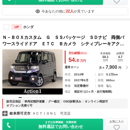
22人
今あなたの他に
が見ています
ホンダ
UP
Ｎ－ＢＯＸカスタム Ｇ ＳＳパッケージ ＳＤナビ 両側パ
ワースライドドア ＥＴＣ Ｂカメラ シティブレーキアクテ
ィブシステム 純正１４インチＡＷ ＨＩＤヘッドライト 横
支払総額
(税込)
本体価格
諸費用
滑り防止 Ｂｌｕｅｔｏｏｔｈ フルセグＴＶ プッシュスタ
50.1
4.7
54.
8
万円
万円
万円
ート
7,900
通常ローン
月々
円
年式
2014年
走行
9.2万km
車検
2027年6月
排気
660cc
整備
法定整備付
修復
なし
保証
保証付 (12ヶ月・走行無制限)
販売店保証
車両状態評価書
グー鑑定
OBD診断済み
オンライン商談可
オプション見積り可
岐阜県可児市
ＡＣＴＩＯＮ１ 可児店
お気に入り
まずは在庫確認・見積依頼
無料通話でお問い合わせ