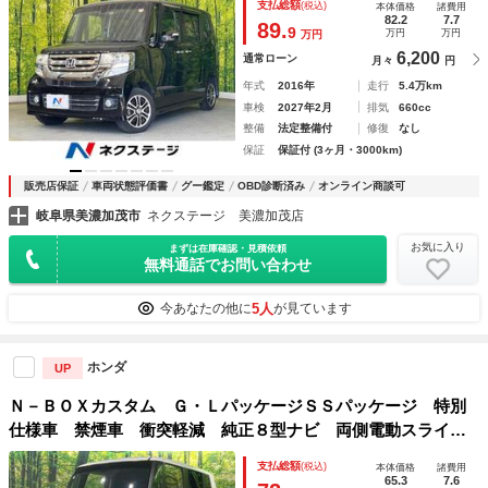
支払総額
(税込)
本体価格
諸費用
ン Ｂｌｕｅｔｏｏｔｈ再生 ステアリングスイッチ
82.2
7.7
89.
9
万円
万円
万円
6,200
通常ローン
月々
円
年式
2016年
走行
5.4万km
車検
2027年2月
排気
660cc
整備
法定整備付
修復
なし
保証
保証付 (3ヶ月・3000km)
販売店保証
車両状態評価書
グー鑑定
OBD診断済み
オンライン商談可
岐阜県美濃加茂市
ネクステージ 美濃加茂店
お気に入り
まずは在庫確認・見積依頼
無料通話でお問い合わせ
5人
今あなたの他に
が見ています
ホンダ
UP
Ｎ－ＢＯＸカスタム Ｇ・ＬパッケージＳＳパッケージ 特別
仕様車 禁煙車 衝突軽減 純正８型ナビ 両側電動スライド
ドア バックカメラ ドライブレコーダー スマートキー Ｕ
支払総額
(税込)
本体価格
諸費用
ＳＢ入力端子 ＣＤ／ＤＶＤ再生 電動格納ミラー オートラ
65.3
7.6