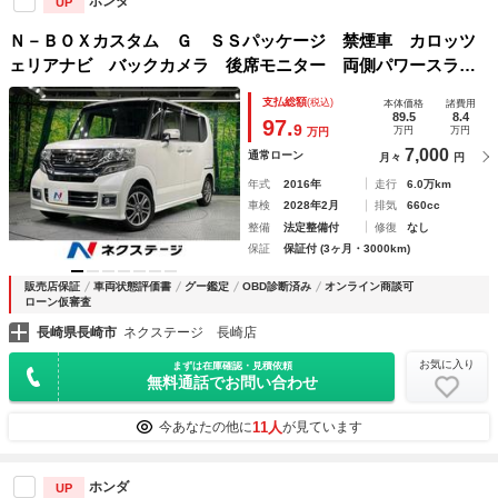
ホンダ
UP
Ｎ－ＢＯＸカスタム Ｇ ＳＳパッケージ 禁煙車 カロッツ
ェリアナビ バックカメラ 後席モニター 両側パワースライ
ドドア ＨＩＤヘッド シートヒーター ＥＴＣ Ｂｌｕｅｔ
支払総額
(税込)
本体価格
諸費用
ｏｏｔｈ フルセグ 純正１４インチＡＷ
89.5
8.4
97.
9
万円
万円
万円
7,000
通常ローン
月々
円
年式
2016年
走行
6.0万km
車検
2028年2月
排気
660cc
整備
法定整備付
修復
なし
保証
保証付 (3ヶ月・3000km)
販売店保証
車両状態評価書
グー鑑定
OBD診断済み
オンライン商談可
ローン仮審査
長崎県長崎市
ネクステージ 長崎店
お気に入り
まずは在庫確認・見積依頼
無料通話でお問い合わせ
11人
今あなたの他に
が見ています
ホンダ
UP