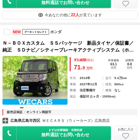
無料通話でお問い合わせ
22人
今あなたの他に
が見ています
ホンダ
NEW
グーネットセレクト
Ｎ－ＢＯＸカスタム ＳＳパッケージ 新品タイヤ／保証書／
純正 ＳＤナビ／シティーブレーキアクティブシステム（ホン
ダ）／両側電動スライドドア／ヘッドランプ ＨＩＤ／Ｂｌｕ
支払総額
(税込)
本体価格
諸費用
ｅｔｏｏｔｈ接続／ＥＴＣ／ＥＢＤ付ＡＢＳ／横滑り防止装置
63.1
8.8
71.
9
万円
万円
万円
年式
2014年
走行
9.4万km
車検
2027年12月
排気
660cc
整備
法定整備付
修復
なし
保証
保証付 (1ヶ月・1000km)
販売店保証
オンライン商談可
広島県広島市西区
ＷＥＣＡＲＳ（ウィーカーズ）広島西店
お気に入り
まずは在庫確認・見積依頼
無料通話でお問い合わせ