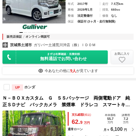
年式
2017年
走行
7.5万km
車検
2028年1月
排気
660cc
整備
法定整備付
修復
なし
保証
保証付 (3ヶ月・走行無制限)
販売店保証
オンライン商談可
茨城県土浦市
ガリバー土浦荒川沖店（株）ＩＤＯＭ
お気に入り
まずは在庫確認・見積依頼
無料通話でお問い合わせ
9人
今あなたの他に
が見ています
ホンダ
UP
Ｎ－ＢＯＸカスタム Ｇ ＳＳパッケージ 両側電動ドア 純
正ＳＤナビ バックカメラ 禁煙車 ドラレコ スマートキ
ー ＬＥＤヘッド ＥＴＣ 純正１４インチアルミ オートラ
支払総額
(税込)
本体価格
諸費用
イト オートエアコン Ｂｌｕｅｔｏｏｔｈ ＣＤ ＤＶＤ再
55.7
7.2
62.
9
万円
万円
万円
生
6,100
通常ローン
月々
円