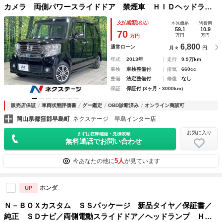
カメラ 両側パワースライドドア 禁煙車 ＨＩＤヘッドライ
ト ＥＴＣ オートエアコン スマートキー ＤＶＤ／ＣＤ再
支払総額
(税込)
本体価格
諸費用
生 Ｂｌｕｅｔｏｏｔｈ再生 純正１４インチアルミホイール
59.1
10.9
70
万円
万円
万円
6,800
通常ローン
月々
円
年式
2013年
走行
9.9万km
車検
車検整備付
排気
660cc
整備
法定整備付
修復
なし
保証
保証付 (3ヶ月・3000km)
販売店保証
車両状態評価書
グー鑑定
OBD診断済み
オンライン商談可
岡山県都窪郡早島町
ネクステージ 早島インター店
お気に入り
まずは在庫確認・見積依頼
無料通話でお問い合わせ
5人
今あなたの他に
が見ています
ホンダ
UP
Ｎ－ＢＯＸカスタム ＳＳパッケージ 新品タイヤ／保証書／
純正 ＳＤナビ／両側電動スライドドア／ヘッドランプ ＨＩ