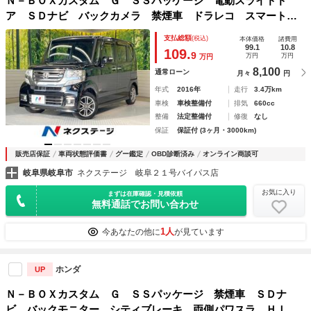
Ｎ－ＢＯＸカスタム Ｇ ＳＳパッケージ 電動スライドド
ア ＳＤナビ バックカメラ 禁煙車 ドラレコ スマートキ
ー ＨＩＤヘッド ビルトインＥＴＣ 純正１４インチアル
支払総額
(税込)
本体価格
諸費用
ミ 車線逸脱警報 オートライト オートエアコン Ｂｌｕｅ
99.1
10.8
109.
9
万円
万円
万円
ｔｏｏｔｈ ＣＤ
8,100
通常ローン
月々
円
年式
2016年
走行
3.4万km
車検
車検整備付
排気
660cc
整備
法定整備付
修復
なし
保証
保証付 (3ヶ月・3000km)
販売店保証
車両状態評価書
グー鑑定
OBD診断済み
オンライン商談可
岐阜県岐阜市
ネクステージ 岐阜２１号バイパス店
お気に入り
まずは在庫確認・見積依頼
無料通話でお問い合わせ
1人
今あなたの他に
が見ています
ホンダ
UP
Ｎ－ＢＯＸカスタム Ｇ ＳＳパッケージ 禁煙車 ＳＤナ
ビ バックモニター シティブレーキ 両側パワスラ ＨＩＤ