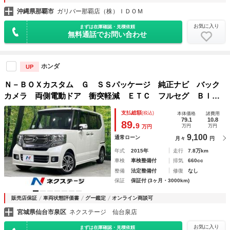
沖縄県那覇市
ガリバー那覇店（株）ＩＤＯＭ
お気に入り
まずは在庫確認・見積依頼
無料通話でお問い合わせ
ホンダ
UP
Ｎ－ＢＯＸカスタム Ｇ ＳＳパッケージ 純正ナビ バック
カメラ 両側電動ドア 衝突軽減 ＥＴＣ フルセグ Ｂｌｕ
ｅｔｏｏｔｈ スマートキー ＨＩＤヘッド フォグライト
支払総額
(税込)
本体価格
諸費用
オートライト オートエアコン 横滑り防止 ＤＶＤ／ＣＤ
79.1
10.8
89.
9
万円
万円
万円
電動格納ミラー
9,100
通常ローン
月々
円
年式
2015年
走行
7.8万km
車検
車検整備付
排気
660cc
整備
法定整備付
修復
なし
保証
保証付 (3ヶ月・3000km)
販売店保証
車両状態評価書
グー鑑定
オンライン商談可
宮城県仙台市泉区
ネクステージ 仙台泉店
お気に入り
まずは在庫確認・見積依頼