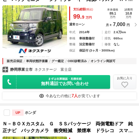
ヘッド フォグ オートライト オートエアコン スマートキ
支払総額
(税込)
本体価格
諸費用
ー シートリフター 電動格納ミラー ベンチシート アーム
89.1
10.8
99.
9
万円
万円
万円
レスト
7,000
通常ローン
月々
円
年式
2014年
走行
2.6万km
車検
車検整備付
排気
660cc
整備
法定整備付
修復
なし
保証
保証付 (3ヶ月・3000km)
販売店保証
車両状態評価書
グー鑑定
OBD診断済み
オンライン商談可
静岡県富士市
ネクステージ 富士店
お気に入り
まずは在庫確認・見積依頼
無料通話でお問い合わせ
7人
今あなたの他に
が見ています
ホンダ
UP
Ｎ－ＢＯＸカスタム Ｇ ＳＳパッケージ 両側電動ドア 純
正ナビ バックカメラ 衝突軽減 禁煙車 ドラレコ スマー
トキー ＨＩＤヘッド ＥＴＣ オートライト オートエアコ