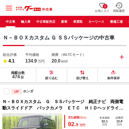
0
お気に入り
閲覧履歴
中古車
輸入車
中古車販売店
新車
車買取
カーリース
整備工場
Ｎ－ＢＯＸカスタム Ｇ ＳＳパッケージの中古車
総合評価
平均価格
燃費
（WLTCモード）
4.1
134.9
20.0
万円
km/l
掲載台数
474
台
絞り込む
並び替え
条件保存
ホンダ
UP
Ｎ－ＢＯＸカスタム Ｇ ＳＳパッケージ 純正ナビ 両側電
動スライドドア バックカメラ ＥＴＣ ＨＩＤヘッドライ
ト スマートキー シートヒーター シートバックテーブル
支払総額
(税込)
本体価格
諸費用
オートエアコン プライバシーガラス リアサンシェード
82.1
10.8
92.
9
万円
万円
万円