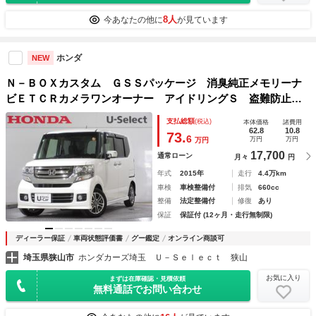
8人
今あなたの他に
が見ています
ホンダ
NEW
Ｎ－ＢＯＸカスタム ＧＳＳパッケージ 消臭純正メモリーナ
ビＥＴＣＲカメラワンオーナー アイドリングＳ 盗難防止機
能 記録簿付 Ｂモニタ ワンオ－ナ－ スマキ－ オートミ
支払総額
(税込)
本体価格
諸費用
ラー 禁煙 Ｗエアバック フロントベンチシート 運転席エ
62.8
10.8
73.
6
万円
万円
万円
アバッグ
17,700
通常ローン
月々
円
年式
2015年
走行
4.4万km
車検
車検整備付
排気
660cc
整備
法定整備付
修復
あり
保証
保証付 (12ヶ月・走行無制限)
ディーラー保証
車両状態評価書
グー鑑定
オンライン商談可
埼玉県狭山市
ホンダカーズ埼玉 Ｕ－Ｓｅｌｅｃｔ 狭山
お気に入り
まずは在庫確認・見積依頼
無料通話でお問い合わせ