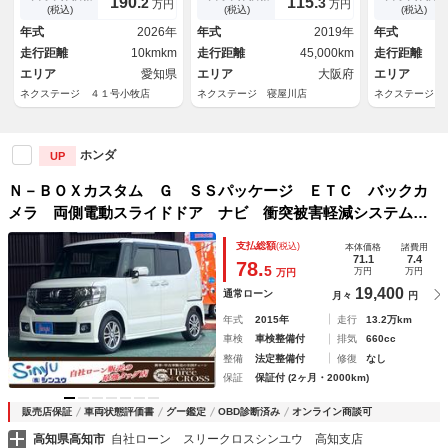
190.
115.
2
3
万円
万円
コーナーセンサー スマートキ
マートキー ＬＥＤヘッド ビ
ナーセンサー
(税込)
(税込)
(税込)
ー ＬＥＤヘッド 純正１５イ
ルトインＥＴＣ 純正１４イン
ＬＥＤヘッド
年式
2026年
年式
2019年
年式
ンチアルミ オートハイビー
チアルミ 車線逸脱警報 オー
アルミ オー
走行距離
10kmkm
走行距離
45,000km
走行距離
ム 車線逸脱警報
トライト
線逸脱警報 
エリア
愛知県
エリア
大阪府
エリア
ネクステージ ４１号小牧店
ネクステージ 寝屋川店
ネクステージ 
ホンダ
UP
Ｎ－ＢＯＸカスタム Ｇ ＳＳパッケージ ＥＴＣ バックカ
メラ 両側電動スライドドア ナビ 衝突被害軽減システム
オートライト ＨＩＤ スマートキー アイドリングストッ
支払総額
(税込)
本体価格
諸費用
プ 電動格納ミラー ベンチシート ＣＶＴ 盗難防止システ
71.1
7.4
78.
5
万円
万円
万円
ム ＡＢＳ
19,400
通常ローン
月々
円
年式
2015年
走行
13.2万km
車検
車検整備付
排気
660cc
整備
法定整備付
修復
なし
保証
保証付 (2ヶ月・2000km)
販売店保証
車両状態評価書
グー鑑定
OBD診断済み
オンライン商談可
高知県高知市
自社ローン スリークロスシンユウ 高知支店