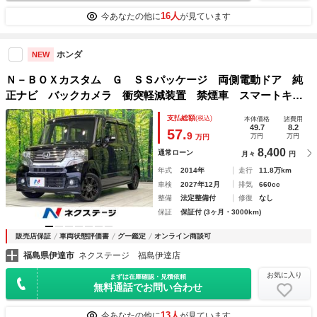
16人
今あなたの他に
が見ています
ホンダ
NEW
Ｎ－ＢＯＸカスタム Ｇ ＳＳパッケージ 両側電動ドア 純
正ナビ バックカメラ 衝突軽減装置 禁煙車 スマートキ
ー ＨＩＤヘッド 前後ドラレコ ＥＴＣ オートエアコン
支払総額
(税込)
本体価格
諸費用
誤発進抑制機能 Ｂｌｕｅｔｏｏｔｈ フルセグ ステアリン
49.7
8.2
57.
9
万円
万円
万円
グスイッチ
8,400
通常ローン
月々
円
年式
2014年
走行
11.8万km
車検
2027年12月
排気
660cc
整備
法定整備付
修復
なし
保証
保証付 (3ヶ月・3000km)
販売店保証
車両状態評価書
グー鑑定
オンライン商談可
福島県伊達市
ネクステージ 福島伊達店
お気に入り
まずは在庫確認・見積依頼
無料通話でお問い合わせ
13人
今あなたの他に
が見ています