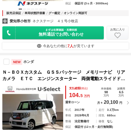
保証
保証付 (3ヶ月・3000km)
販売店保証
車両状態評価書
グー鑑定
オンライン商談可
愛知県小牧市
ネクステージ ４１号小牧店
お気に入り
まずは在庫確認・見積依頼
無料通話でお問い合わせ
7人
今あなたの他に
が見ています
ホンダ
NEW
Ｎ－ＢＯＸカスタム ＧＳＳパッケージ メモリーナビ リア
カメラ ＥＴＣ エンジンスターター 両側電動スライドド
ア ＨＩＤ フルセグ Ｂカメラ １オーナー ナビ＆ＴＶ
支払総額
(税込)
本体価格
諸費用
パワーウィンドウ キーレス 電動格納ミラー エアバッグ
98
6.5
104.
5
万円
万円
万円
助手席エアバッグ
20,100
通常ローン
月々
円
年式
2017年
走行
3.2万km
車検
2028年6月
排気
660cc
整備
法定整備付
修復
なし
保証
保証付 (12ヶ月・走行無制限)