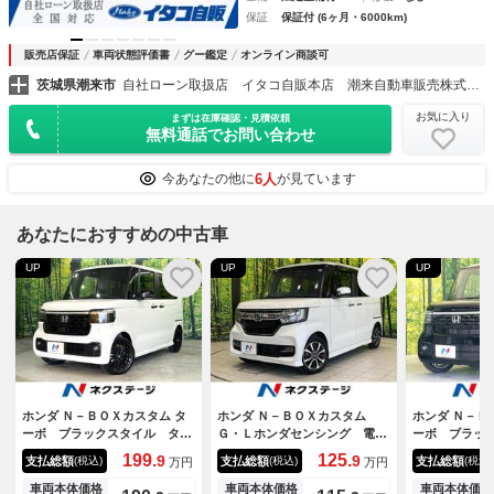
保証
保証付 (6ヶ月・6000km)
販売店保証
車両状態評価書
グー鑑定
オンライン商談可
茨城県潮来市
自社ローン取扱店 イタコ自販本店 潮来自動車販売株式会社
お気に入り
まずは在庫確認・見積依頼
無料通話でお問い合わせ
6人
今あなたの他に
が見ています
あなたにおすすめの中古車
UP
UP
UP
ホンダ Ｎ－ＢＯＸカスタム タ
ホンダ Ｎ－ＢＯＸカスタム
ホンダ Ｎ－Ｂ
ーボ ブラックスタイル ター
Ｇ・Ｌホンダセンシング 電動
ーボ ブラッ
ボ 届出済未使用車 両側電動
スライドドア ８インチナビ
済未使用車 
199.
125.
9
9
支払総額
支払総額
支払総額
(税込)
(税込)
(税込)
万円
万円
ドア バックカメラ 衝突被害
バックカメラ 衝突被害軽減シ
ックカメラ 
軽減システム パドルシフト
ステム 禁煙車 ドラレコ ス
テム レーダ
車両本体価格
車両本体価格
車両本体価格