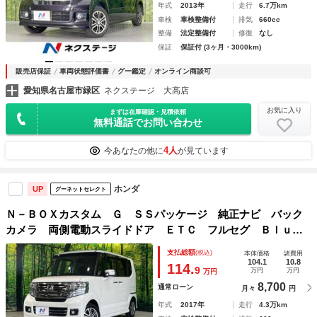
年式
2013年
走行
6.7万km
車検
車検整備付
排気
660cc
整備
法定整備付
修復
なし
保証
保証付 (3ヶ月・3000km)
販売店保証
車両状態評価書
グー鑑定
オンライン商談可
愛知県名古屋市緑区
ネクステージ 大高店
お気に入り
まずは在庫確認・見積依頼
無料通話でお問い合わせ
4人
今あなたの他に
が見ています
ホンダ
UP
グーネットセレクト
Ｎ－ＢＯＸカスタム Ｇ ＳＳパッケージ 純正ナビ バック
カメラ 両側電動スライドドア ＥＴＣ フルセグ Ｂｌｕｅ
ｔｏｏｔｈ シートヒーター ＨＩＤヘッド オートエアコ
支払総額
(税込)
本体価格
諸費用
ン オートライト スマートキー ステアリングスイッチ 電
104.1
10.8
114.
9
万円
万円
万円
動格納ミラー
8,700
通常ローン
月々
円
年式
2017年
走行
4.3万km