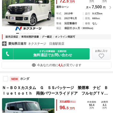
72.
9
万円
万円
万円
イト ＨＩＤヘッド
7,500
通常ローン
月々
円
年式
2015年
走行
9.0万km
車検
2027年1月
排気
660cc
整備
法定整備付
修復
なし
保証
保証付 (3ヶ月・3000km)
販売店保証
車両状態評価書
グー鑑定
オンライン商談可
愛知県日進市
ネクステージ 日進駅前店
お気に入り
まずは在庫確認・見積依頼
無料通話でお問い合わせ
4人
今あなたの他に
が見ています
ホンダ
NEW
Ｎ－ＢＯＸカスタム Ｇ ＳＳパッケージ 禁煙車 ナビ Ｂ
ｌｕｅｔｏｏｔｈ 両側パワースライドドア フルセグＴＶ
バックカメラ ＥＴＣ オートエアコン プッシュスタート
支払総額
(税込)
本体価格
諸費用
ＣＤ ＤＶＤ シートヒーター オートライト 純正アルミホ
92.4
4.1
96.
5
万円
万円
万円
イール