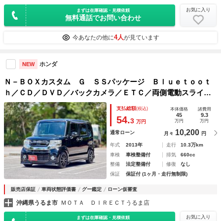
お気に入り
まずは在庫確認・見積依頼
無料通話でお問い合わせ
4人
今あなたの他に
が見ています
ホンダ
NEW
Ｎ－ＢＯＸカスタム Ｇ ＳＳパッケージ Ｂｌｕｅｔｏｏｔ
ｈ／ＣＤ／ＤＶＤ／バックカメラ／ＥＴＣ／両側電動スライド
ドア
支払総額
(税込)
本体価格
諸費用
45
9.3
54.
3
万円
万円
万円
10,200
通常ローン
月々
円
年式
2013年
走行
10.3万km
車検
車検整備付
排気
660cc
整備
法定整備付
修復
なし
保証
保証付 (1ヶ月・走行無制限)
販売店保証
車両状態評価書
グー鑑定
ローン仮審査
沖縄県うるま市
ＭＯＴＡ ＤＩＲＥＣＴうるま店
お気に入り
まずは在庫確認・見積依頼