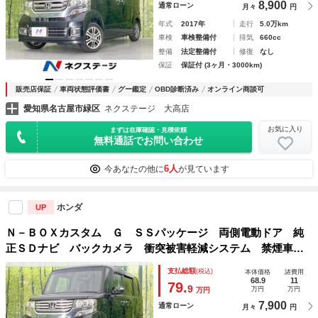
8,900
通常ローン
月々
円
年式
2017年
走行
5.0万km
車検
車検整備付
排気
660cc
整備
法定整備付
修復
なし
保証
保証付 (3ヶ月・3000km)
販売店保証
車両状態評価書
グー鑑定
OBD診断済み
オンライン商談可
愛知県名古屋市緑区
ネクステージ 大高店
お気に入り
まずは在庫確認・見積依頼
無料通話でお問い合わせ
6人
今あなたの他に
が見ています
ホンダ
UP
Ｎ－ＢＯＸカスタム Ｇ ＳＳパッケージ 両側電動ドア 純
正ＳＤナビ バックカメラ 衝突被害軽減システム 禁煙車
スマートキー ＨＩＤヘッド ＥＴＣ 純正１５インチアル
支払総額
(税込)
本体価格
諸費用
ミ オートライト オートエアコン Ｂｌｕｅｔｏｏｔｈ Ｃ
68.9
11
79.
9
万円
万円
万円
Ｄ ＤＶＤ再生
7,900
通常ローン
月々
円