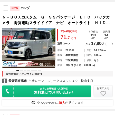
ホンダ
NEW
Ｎ－ＢＯＸカスタム Ｇ ＳＳパッケージ ＥＴＣ バックカ
メラ 両側電動スライドドア ナビ オートライト ＨＩＤ
スマートキー アイドリングストップ 電動格納ミラー ベン
支払総額
(税込)
本体価格
諸費用
チシート ＣＶＴ 盗難防止システム ＡＢＳ ＥＳＣ チッ
64.9
6.8
71.
7
万円
万円
万円
プアップシート
17,800
通常ローン
月々
円
年式
2013年
走行
14.4万km
車検
車検整備付
排気
660cc
整備
法定整備付
修復
なし
保証
保証付 (2ヶ月・2000km)
販売店保証
オンライン商談可
愛媛県東温市
自社ローン スリークロスシンユウ 松山支店
お気に入り
まずは在庫確認・見積依頼
無料通話でお問い合わせ
10人
今あなたの他に
が見ています