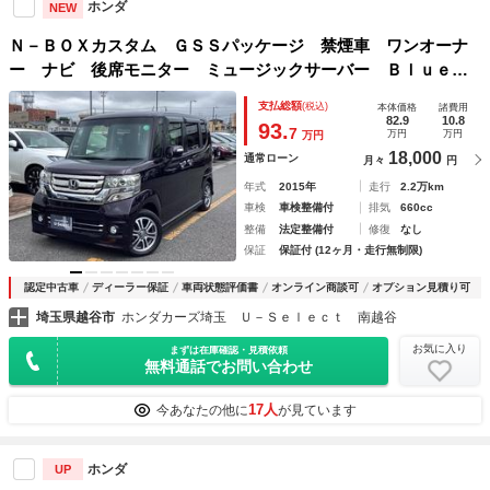
ホンダ
NEW
Ｎ－ＢＯＸカスタム ＧＳＳパッケージ 禁煙車 ワンオーナ
ー ナビ 後席モニター ミュージックサーバー Ｂｌｕｅｔ
ｏｏｔｈ フルセグ リアカメラ 両側電動ドア ドアバイザ
支払総額
(税込)
本体価格
諸費用
ー ディスチャージヘッドライト 純正１４インチアルミホイ
82.9
10.8
93.
7
万円
万円
万円
ール 記録簿付
18,000
通常ローン
月々
円
年式
2015年
走行
2.2万km
車検
車検整備付
排気
660cc
整備
法定整備付
修復
なし
保証
保証付 (12ヶ月・走行無制限)
認定中古車
ディーラー保証
車両状態評価書
オンライン商談可
オプション見積り可
埼玉県越谷市
ホンダカーズ埼玉 Ｕ－Ｓｅｌｅｃｔ 南越谷
お気に入り
まずは在庫確認・見積依頼
無料通話でお問い合わせ
17人
今あなたの他に
が見ています
ホンダ
UP