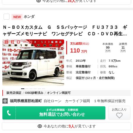
16人
今あなたの他に
が見ています
ホンダ
NEW
Ｎ－ＢＯＸカスタム Ｇ ＳＳパッケージ ＦＵ３７３３ ギ
ャザーズメモリーナビ ワンセグテレビ ＣＤ・ＤＶＤ再生
ＳＤ バックカメラ ＥＴＣ車載器 ステアリングスイッチ
支払総額
(税込)
本体価格
諸費用
オートライト ＨＩＤヘッドライト フォグライト オートエ
99
11
110
万円
万円
万円
アコン
年式
2013年
走行
7.5万km
車検
車検整備付
排気
660cc
整備
法定整備付
修復
なし
保証
保証付 (12ヶ月・走行無制限)
販売店保証
OBD診断済み
オンライン商談可
福岡県糟屋郡粕屋町
自社ローン カーライフ福岡 １年無料保証付販売
お気に入り
まずは在庫確認・見積依頼
無料通話でお問い合わせ
9人
今あなたの他に
が見ています