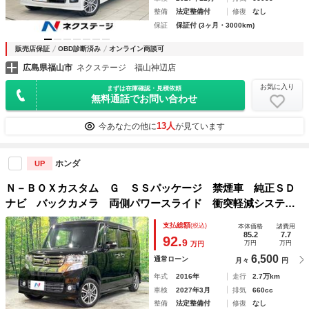
整備
法定整備付
修復
なし
保証
保証付 (3ヶ月・3000km)
販売店保証
OBD診断済み
オンライン商談可
広島県福山市
ネクステージ 福山神辺店
お気に入り
まずは在庫確認・見積依頼
無料通話でお問い合わせ
13人
今あなたの他に
が見ています
ホンダ
UP
Ｎ－ＢＯＸカスタム Ｇ ＳＳパッケージ 禁煙車 純正ＳＤ
ナビ バックカメラ 両側パワースライド 衝突軽減システ
ム ＥＴＣ ＨＩＤヘッド 純正１４インチアルミ スマート
支払総額
(税込)
本体価格
諸費用
キー ＳＤ ＤＶＤ再生 Ｂｌｕｅｔｏｏｔｈ
85.2
7.7
92.
9
万円
万円
万円
6,500
通常ローン
月々
円
年式
2016年
走行
2.7万km
車検
2027年3月
排気
660cc
整備
法定整備付
修復
なし