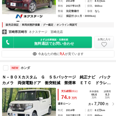
年式
2014年
走行
8.9万km
車検
2027年10月
排気
660cc
整備
法定整備付
修復
なし
保証
保証付 (3ヶ月・3000km)
販売店保証
車両状態評価書
グー鑑定
オンライン商談可
宮崎県宮崎市
ネクステージ 宮崎北店
お気に入り
まずは在庫確認・見積依頼
無料通話でお問い合わせ
9人
今あなたの他に
が見ています
ホンダ
NEW
Ｎ－ＢＯＸカスタム Ｇ ＳＳパッケージ 純正ナビ バック
カメラ 両側電動ドア 衝突軽減 禁煙車 ＥＴＣ ドラレ
コ ＨＩＤヘッド スマートキー オートライト／エアコン
支払総額
(税込)
本体価格
諸費用
純正１４インチＡＷ Ｂｌｕｅｔｏｏｔｈ ＣＤ／ＤＶＤ再
66.6
8.3
74.
9
万円
万円
万円
生 地デジ
7,700
通常ローン
月々
円
年式
2014年
走行
8.2万km
車検
2027年12月
排気
660cc