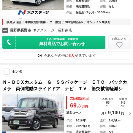
車検
車検整備付
排気
660cc
整備
法定整備付
修復
なし
保証
保証付 (3ヶ月・3000km)
販売店保証
車両状態評価書
グー鑑定
OBD診断済み
オンライン商談可
長野県長野市
ネクステージ 長野南店
お気に入り
まずは在庫確認・見積依頼
無料通話でお問い合わせ
6人
今あなたの他に
が見ています
ホンダ
Ｎ－ＢＯＸカスタム Ｇ ＳＳパッケージ ＥＴＣ バックカ
メラ 両側電動スライドドア ナビ ＴＶ 衝突被害軽減シス
テム オートライト ＨＩＤ スマートキー アイドリングス
支払総額
(税込)
本体価格
諸費用
トップ 電動格納ミラー ベンチシート 後席モニター ＣＶ
63
6.8
69.
8
万円
万円
万円
Ｔ
9,100
通常ローン
月々
円
年式
2016年
走行
9.0万km
車検
2027年1月
排気
660cc
整備
法定整備付
修復
なし