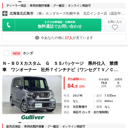
ディーラー保証
車両状態評価書
グー鑑定
オンライン商談可
北海道北広島市
（株）ホンダカーズ札幌中央 北広インター店（認定中古車取扱店）
お気に入り
まずは在庫確認・見積依頼
無料通話でお問い合わせ
17人
今あなたの他に
が見ています
ホンダ
NEW
Ｎ－ＢＯＸカスタム Ｇ ＳＳパッケージ 県外仕入 禁煙
車 ワンオーナー 社外７インチナビ（ワンセグＴＶ／Ｃ
Ｄ） パワースライドドア バックカメラ ビルトインＥＴ
支払総額
(税込)
本体価格
諸費用
Ｃ ドライブレコーダー シートヒーター（Ｄ，Ｎ席） ヒル
79.8
5
84.
8
万円
万円
万円
スタートアシスト
年式
2017年
走行
7.9万km
車検
なし
排気
660cc
整備
法定整備付
修復
なし
保証
保証付 (3ヶ月・走行無制限)
販売店保証
車両状態評価書
グー鑑定
オンライン商談可