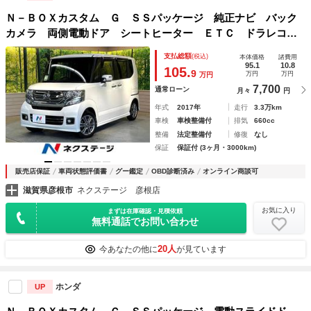
Ｎ－ＢＯＸカスタム Ｇ ＳＳパッケージ 純正ナビ バック
カメラ 両側電動ドア シートヒーター ＥＴＣ ドラレコ
オートエアコン ＨＩＤヘッド 純正１４ＡＷ ブラックイン
支払総額
(税込)
本体価格
諸費用
テリア ステアリングスイッチ アイドリングストップ スマ
95.1
10.8
105.
9
万円
万円
万円
ートキー 禁煙車
7,700
通常ローン
月々
円
年式
2017年
走行
3.3万km
車検
車検整備付
排気
660cc
整備
法定整備付
修復
なし
保証
保証付 (3ヶ月・3000km)
販売店保証
車両状態評価書
グー鑑定
OBD診断済み
オンライン商談可
滋賀県彦根市
ネクステージ 彦根店
お気に入り
まずは在庫確認・見積依頼
無料通話でお問い合わせ
20人
今あなたの他に
が見ています
ホンダ
UP