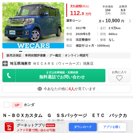
Ｄ／Ｂｌｕｅｔｏｏｔｈ接続／ＥＴＣ／ＥＢＤ付ＡＢＳ／横滑
支払総額
(税込)
本体価格
諸費用
り防止装置／アイドリングストップ／バックモニター／フルセ
104
8.9
112.
9
万円
万円
万円
グＴＶ
10,900
通常ローン
月々
円
年式
2017年
走行
2.5万km
車検
2028年3月
排気
660cc
整備
法定整備付
修復
なし
保証
保証付 (1ヶ月・1000km)
販売店保証
車両状態評価書
グー鑑定
オンライン商談可
埼玉県鴻巣市
ＷＥＣＡＲＳ（ウィーカーズ）鴻巣店
お気に入り
まずは在庫確認・見積依頼
無料通話でお問い合わせ
4人
今あなたの他に
が見ています
ホンダ
UP
Ｎ－ＢＯＸカスタム Ｇ ＳＳパッケージ ＥＴＣ バックカ
メラ 両側スライド・片側電動 ナビ ＴＶ ＨＩＤ スマー
グーネットアプリ
RENEW
ダウンロード
アプリを開く
トキー アイドリングストップ シートヒーター ベンチシー
メアド不要で問い合わせ可能
支払総額
(税込)
本体価格
諸費用