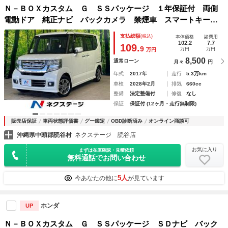
Ｎ－ＢＯＸカスタム Ｇ ＳＳパッケージ １年保証付 両側
電動ドア 純正ナビ バックカメラ 禁煙車 スマートキー
ＨＩＤヘッド ビルトインＥＴＣ 純正１４インチアルミ オ
支払総額
(税込)
本体価格
諸費用
ートライト オートエアコン Ｂｌｕｅｔｏｏｔｈ ＣＤ フ
102.2
7.7
109.
9
万円
万円
万円
ルセグ
8,500
通常ローン
月々
円
年式
2017年
走行
5.3万km
車検
2028年2月
排気
660cc
整備
法定整備付
修復
なし
保証
保証付 (12ヶ月・走行無制限)
販売店保証
車両状態評価書
グー鑑定
OBD診断済み
オンライン商談可
沖縄県中頭郡読谷村
ネクステージ 読谷店
お気に入り
まずは在庫確認・見積依頼
無料通話でお問い合わせ
5人
今あなたの他に
が見ています
ホンダ
UP
Ｎ－ＢＯＸカスタム Ｇ ＳＳパッケージ ＳＤナビ バック