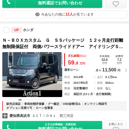
無料通話でお問い合わせ
12人
今あなたの他に
が見ています
ホンダ
UP
Ｎ－ＢＯＸカスタム Ｇ ＳＳパッケージ １２ヶ月走行距離
無制限保証付 両側パワースライドドアー アイドリングＳ
エアバッグ オートライト ＡＢＳ ＥＴＣ テレビ Ｂモニ
支払総額
(税込)
本体価格
諸費用
タ ＵＳＢ Ｂｌｕｅｔｏｏｔｈ パワーステアリング フル
52.6
7.2
59.
8
万円
万円
万円
フラットシート
11,500
通常ローン
月々
円
年式
2014年
走行
9.1万km
車検
2027年8月
排気
660cc
整備
法定整備付
修復
なし
保証
保証付 (12ヶ月・走行無制限)
販売店保証
車両状態評価書
グー鑑定
OBD診断済み
オンライン商談可
オプション見積り可
ローン仮審査
愛知県高浜市
ＡＣＴＩＯＮ１ 西三河店
お気に入り
まずは在庫確認・見積依頼
無料通話でお問い合わせ