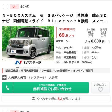
ホンダ
UP
Ｎ－ＢＯＸカスタム Ｇ ＳＳパッケージ 禁煙車 純正ＳＤ
ナビ 両側電動スライド Ｂｌｕｅｔｏｏｔｈ接続 スマート
キー ＨＩＤヘッド 純正１４インチＡＷ オートエアコン
支払総額
(税込)
本体価格
諸費用
オートライト アイドリングストップ フォグランプ ＣＤ再
59.1
10.8
69.
9
万円
万円
万円
生
6,800
通常ローン
月々
円
年式
2013年
走行
7.4万km
車検
車検整備付
排気
660cc
整備
法定整備付
修復
なし
保証
保証付 (3ヶ月・3000km)
販売店保証
車両状態評価書
グー鑑定
OBD診断済み
オンライン商談可
大分県大分市
ネクステージ 大分店
お気に入り
まずは在庫確認・見積依頼
無料通話でお問い合わせ
8人
今あなたの他に
が見ています