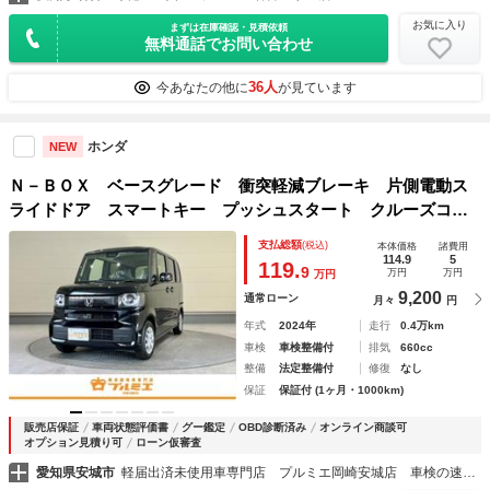
お気に入り
まずは在庫確認・見積依頼
無料通話でお問い合わせ
36人
今あなたの他に
が見ています
ホンダ
NEW
Ｎ－ＢＯＸ ベースグレード 衝突軽減ブレーキ 片側電動ス
ライドドア スマートキー プッシュスタート クルーズコン
トロール ブレーキホールド アイドリングストップ プッシ
支払総額
(税込)
本体価格
諸費用
ュスタート 軽自動車
114.9
5
119.
9
万円
万円
万円
9,200
通常ローン
月々
円
年式
2024年
走行
0.4万km
車検
車検整備付
排気
660cc
整備
法定整備付
修復
なし
保証
保証付 (1ヶ月・1000km)
販売店保証
車両状態評価書
グー鑑定
OBD診断済み
オンライン商談可
オプション見積り可
ローン仮審査
愛知県安城市
軽届出済未使用車専門店 プルミエ岡崎安城店 車検の速太郎岡崎安城店