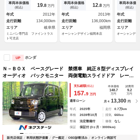
ートエアコン 禁煙車 電動格
滑り防止 キーレスエントリー
ト 衝突安全
車両本体価格
車両本体価格
車両本体価格
19.
12.
8
8
万円
万円
納ミラー アイドリングストッ
システム ＰＷ オートエアコ
ルストップ 
(税込)
(税込)
(税込)
プ ユーザー買取車 盗難防止
ン ＡＢＳ エアバック パワ
付 イモビラ
年式
2012年
年式
2013年
年式
装置 ハロゲンランプ
ステ スマートキー付き
ック ＡＢＳ
走行距離
134,000km
走行距離
136,000km
走行距離
エリア
岐阜県
エリア
福岡県
エリア
ミニバン専門店 ファイントラス
オーシャンデザイン福岡本店
オーシャンデザ
ト可児店
ホンダ
UP
Ｎ－ＢＯＸ ベースグレード 禁煙車 純正８型ディスプレイ
オーディオ バックモニター 両側電動スライドドア レーダ
ークルーズ シートヒーター スマートキー ＬＥＤヘッドラ
支払総額
(税込)
本体価格
諸費用
イト オートライト Ｂｌｕｅｔｏｏｔｈ接続
148.7
9.2
157.
9
万円
万円
万円
13,300
通常ローン
月々
円
年式
2025年
走行
0.7万km
車検
2028年10月
排気
660cc
整備
法定整備付
修復
なし
保証
保証付 (3ヶ月・3000km)
販売店保証
車両状態評価書
グー鑑定
OBD診断済み
オンライン商談可