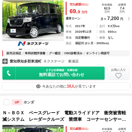
トキー 電動格納ドアミラー アイドリングストップ
支払総額
(税込)
本体価格
諸費用
62.5
7.4
69.
9
万円
万円
万円
7,200
通常ローン
月々
円
年式
2017年
走行
9.0万km
車検
2026年12月
排気
660cc
整備
法定整備付
修復
なし
保証
保証付 (3ヶ月・3000km)
販売店保証
車両状態評価書
グー鑑定
OBD診断済み
オンライン商談可
愛知県知多郡東浦町
ネクステージ 東浦店
お気に入り
まずは在庫確認・見積依頼
無料通話でお問い合わせ
10人
今あなたの他に
が見ています
ホンダ
UP
Ｎ－ＢＯＸ ベースグレード 電動スライドドア 衝突被害軽
減システム レーダークルーズ 禁煙車 コーナーセンサー
スマートキー ＬＥＤヘッド 純正 オートハイビーム 車線
支払総額
(税込)
本体価格
諸費用