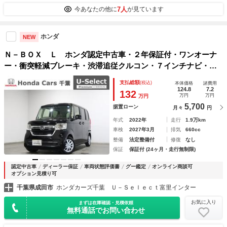
7人
今あなたの他に
が見ています
ホンダ
NEW
Ｎ－ＢＯＸ Ｌ ホンダ認定中古車・２年保証付・ワンオーナ
ー・衝突軽減ブレーキ・渋滞追従クルコン・７インチナビ・バ
ックカメラ・ＥＴＣ・フルセグ・Ｂｌｕｅｔｏｏｔｈ・シート
支払総額
(税込)
本体価格
諸費用
ヒーター・電子パーキングブレーキ・１４インチＳＷ
124.8
7.2
132
万円
万円
万円
5,700
据置ローン
月々
円
年式
2022年
走行
1.9万km
車検
2027年3月
排気
660cc
整備
法定整備付
修復
なし
保証
保証付 (24ヶ月・走行無制限)
認定中古車
ディーラー保証
車両状態評価書
グー鑑定
オンライン商談可
オプション見積り可
千葉県成田市
ホンダカーズ千葉 Ｕ－Ｓｅｌｅｃｔ富里インター
お気に入り
まずは在庫確認・見積依頼
無料通話でお問い合わせ