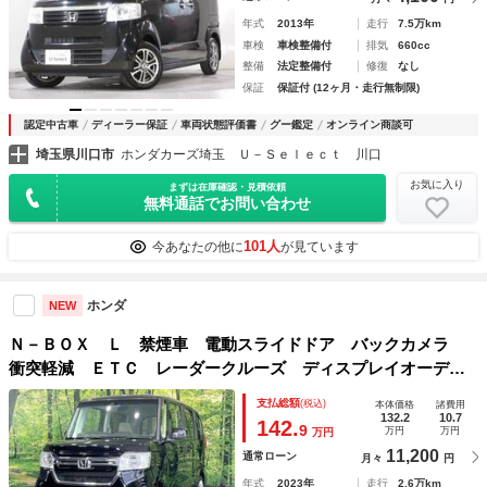
年式
2013年
走行
7.5万km
車検
車検整備付
排気
660cc
整備
法定整備付
修復
なし
保証
保証付 (12ヶ月・走行無制限)
認定中古車
ディーラー保証
車両状態評価書
グー鑑定
オンライン商談可
埼玉県川口市
ホンダカーズ埼玉 Ｕ－Ｓｅｌｅｃｔ 川口
お気に入り
まずは在庫確認・見積依頼
無料通話でお問い合わせ
101人
今あなたの他に
が見ています
ホンダ
NEW
Ｎ－ＢＯＸ Ｌ 禁煙車 電動スライドドア バックカメラ
衝突軽減 ＥＴＣ レーダークルーズ ディスプレイオーディ
オ コーナーセンサー シートヒーター スマートキー 車線
支払総額
(税込)
本体価格
諸費用
逸脱警報 オートエアコン ＬＥＤヘッド
132.2
10.7
142.
9
万円
万円
万円
11,200
通常ローン
月々
円
年式
2023年
走行
2.6万km