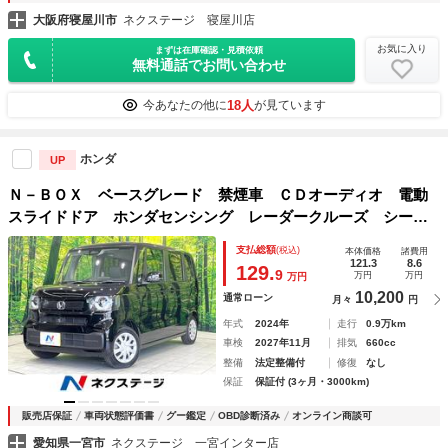
大阪府寝屋川市
ネクステージ 寝屋川店
お気に入り
まずは在庫確認・見積依頼
無料通話でお問い合わせ
18人
今あなたの他に
が見ています
ホンダ
UP
Ｎ－ＢＯＸ ベースグレード 禁煙車 ＣＤオーディオ 電動
スライドドア ホンダセンシング レーダークルーズ シート
ヒーター 電子パーキングブレーキ オートエアコン オート
支払総額
(税込)
本体価格
諸費用
ライト ＬＥＤヘッドライト リアサンシェード
121.3
8.6
129.
9
万円
万円
万円
10,200
通常ローン
月々
円
年式
2024年
走行
0.9万km
車検
2027年11月
排気
660cc
整備
法定整備付
修復
なし
保証
保証付 (3ヶ月・3000km)
販売店保証
車両状態評価書
グー鑑定
OBD診断済み
オンライン商談可
愛知県一宮市
ネクステージ 一宮インター店