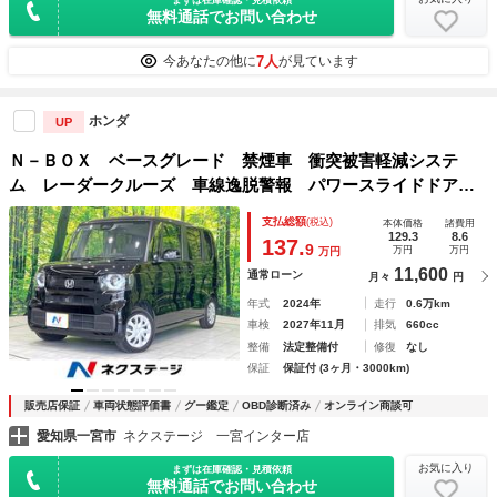
まずは在庫確認・見積依頼
無料通話でお問い合わせ
7人
今あなたの他に
が見ています
ホンダ
UP
Ｎ－ＢＯＸ ベースグレード 禁煙車 衝突被害軽減システ
ム レーダークルーズ 車線逸脱警報 パワースライドドア
前席シートヒーター 電子パーキングブレーキ バックカメ
支払総額
(税込)
本体価格
諸費用
ラ オートエアコン オートライト ＬＥＤヘッドライト
129.3
8.6
137.
9
万円
万円
万円
11,600
通常ローン
月々
円
年式
2024年
走行
0.6万km
車検
2027年11月
排気
660cc
整備
法定整備付
修復
なし
保証
保証付 (3ヶ月・3000km)
販売店保証
車両状態評価書
グー鑑定
OBD診断済み
オンライン商談可
愛知県一宮市
ネクステージ 一宮インター店
お気に入り
まずは在庫確認・見積依頼
無料通話でお問い合わせ