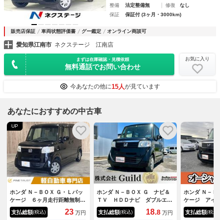
整備
法定整備無
修復
なし
保証
保証付 (3ヶ月・3000km)
販売店保証
車両状態評価書
グー鑑定
オンライン商談可
愛知県江南市
ネクステージ 江南店
お気に入り
まずは在庫確認・見積依頼
無料通話でお問い合わせ
15人
今あなたの他に
が見ています
あなたにおすすめの中古車
UP
ホンダ Ｎ－ＢＯＸ Ｇ・Ｌパッ
ホンダ Ｎ－ＢＯＸ Ｇ ナビ＆
ホンダ Ｎ－Ｂ
ケージ ６ヶ月走行距離無制限
ＴＶ ＨＤＤナビ ダブルエア
ケージ アイ
保証付 ＨＤＤナビ パワース
バック 電動格納ドアミラー
プ 盗難防止
23
18.
8
支払総額
支払総額
支払総額
(税込)
(税込)
(税込)
万円
万円
ライドドア スマートキー オ
地デジ サイドエアバック 横
スエントリー