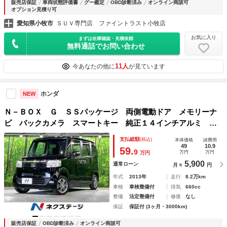
販売店保証
車両状態評価書
グー鑑定
OBD診断済み
オンライン商談可
オプション見積り可
愛知県小牧市
ＳＵＶ専門店 ファイントラスト小牧店
お気に入り
まずは在庫確認・見積依頼
無料通話でお問い合わせ
11人
今あなたの他に
が見ています
ホンダ
NEW
Ｎ－ＢＯＸ Ｇ ＳＳパッケージ 両側電動ドア メモリーナ
ビ バックカメラ スマートキー 純正１４インチアルミ オ
ートエアコン ＣＤ ＤＶＤ再生 フルセグ
支払総額
(税込)
本体価格
諸費用
49
10.9
59.
9
万円
万円
万円
5,900
通常ローン
月々
円
年式
2013年
走行
8.2万km
車検
車検整備付
排気
660cc
整備
法定整備付
修復
なし
保証
保証付 (3ヶ月・3000km)
販売店保証
OBD診断済み
オンライン商談可