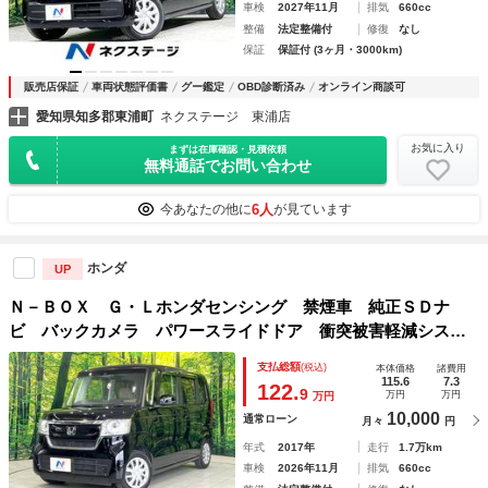
車検
2027年11月
排気
660cc
整備
法定整備付
修復
なし
保証
保証付 (3ヶ月・3000km)
販売店保証
車両状態評価書
グー鑑定
OBD診断済み
オンライン商談可
愛知県知多郡東浦町
ネクステージ 東浦店
お気に入り
まずは在庫確認・見積依頼
無料通話でお問い合わせ
6人
今あなたの他に
が見ています
ホンダ
UP
Ｎ－ＢＯＸ Ｇ・Ｌホンダセンシング 禁煙車 純正ＳＤナ
ビ バックカメラ パワースライドドア 衝突被害軽減システ
ム レーダークルーズ ＥＴＣ ドライブレコーダー フルセ
支払総額
(税込)
本体価格
諸費用
グＴＶ Ｂｌｕｅｔｏｏｔｈ接続 オートエアコン ＬＥＤヘ
115.6
7.3
122.
9
万円
万円
万円
ッドライト
10,000
通常ローン
月々
円
年式
2017年
走行
1.7万km
車検
2026年11月
排気
660cc