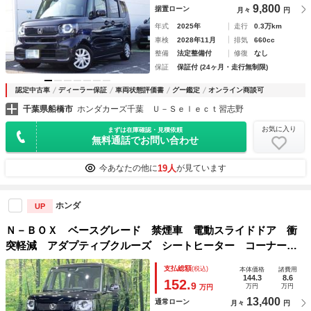
9,800
据置ローン
月々
円
年式
2025年
走行
0.3万km
車検
2028年11月
排気
660cc
整備
法定整備付
修復
なし
保証
保証付 (24ヶ月・走行無制限)
認定中古車
ディーラー保証
車両状態評価書
グー鑑定
オンライン商談可
千葉県船橋市
ホンダカーズ千葉 Ｕ－Ｓｅｌｅｃｔ習志野
お気に入り
まずは在庫確認・見積依頼
無料通話でお問い合わせ
19人
今あなたの他に
が見ています
ホンダ
UP
Ｎ－ＢＯＸ ベースグレード 禁煙車 電動スライドドア 衝
突軽減 アダプティブクルーズ シートヒーター コーナーセ
ンサー バックカメラ スマートキー ＬＥＤヘッド オート
支払総額
(税込)
本体価格
諸費用
ハイビーム 車線逸脱警報 オートライト オートエアコン
144.3
8.6
152.
9
万円
万円
万円
13,400
通常ローン
月々
円