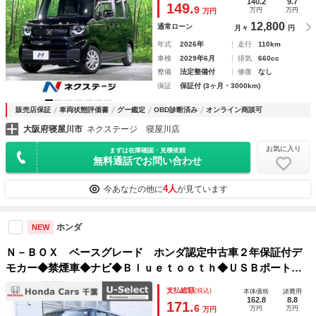
逸脱警報 オートライト オートエアコン
140.2
9.7
149.
9
万円
万円
万円
12,800
通常ローン
月々
円
年式
2026年
走行
110km
車検
2029年6月
排気
660cc
整備
法定整備付
修復
なし
保証
保証付 (3ヶ月・3000km)
販売店保証
車両状態評価書
グー鑑定
OBD診断済み
オンライン商談可
大阪府寝屋川市
ネクステージ 寝屋川店
お気に入り
まずは在庫確認・見積依頼
無料通話でお問い合わせ
4人
今あなたの他に
が見ています
ホンダ
NEW
Ｎ－ＢＯＸ ベースグレード ホンダ認定中古車２年保証付デ
モカー◆禁煙車◆ナビ◆Ｂｌｕｅｔｏｏｔｈ◆ＵＳＢポート◆
地デジフルセグ◆バックカメラ◆ＥＴＣ◆シートヒーター◆左
支払総額
(税込)
本体価格
諸費用
側パワースライドドア◆スマートキー◆ＬＥＤヘッドライト◆
162.8
8.8
171.
6
万円
万円
万円