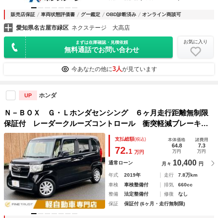
販売店保証
車両状態評価書
グー鑑定
OBD診断済み
オンライン商談可
愛知県名古屋市緑区
ネクステージ 大高店
お気に入り
まずは在庫確認・見積依頼
無料通話でお問い合わせ
3人
今あなたの他に
が見ています
ホンダ
UP
Ｎ－ＢＯＸ Ｇ・Ｌホンダセンシング ６ヶ月走行距離無制限
保証付 レーダークルーズコントロール 衝突軽減ブレーキ
バックカメラ パワースライドドア ＥＴＣ 禁煙車 ＳＤナ
支払総額
(税込)
本体価格
諸費用
ビ ＬＥＤヘッドライト Ｂｌｕｅｔｏｏｔｈ 地デジＴＶ
64.8
7.3
72.
1
万円
万円
万円
スマートキー
10,400
通常ローン
月々
円
年式
2019年
走行
7.8万km
車検
車検整備付
排気
660cc
整備
法定整備付
修復
なし
保証
保証付 (6ヶ月・走行無制限)