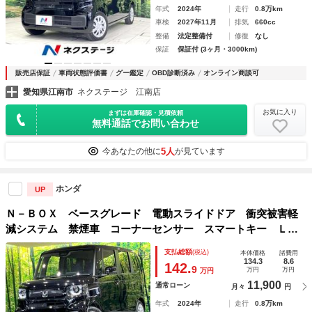
年式
2024年
走行
0.8万km
車検
2027年11月
排気
660cc
整備
法定整備付
修復
なし
保証
保証付 (3ヶ月・3000km)
販売店保証
車両状態評価書
グー鑑定
OBD診断済み
オンライン商談可
愛知県江南市
ネクステージ 江南店
お気に入り
まずは在庫確認・見積依頼
無料通話でお問い合わせ
5人
今あなたの他に
が見ています
ホンダ
UP
Ｎ－ＢＯＸ ベースグレード 電動スライドドア 衝突被害軽
減システム 禁煙車 コーナーセンサー スマートキー ＬＥ
Ｄヘッド オートハイビーム オートライト オートエアコ
支払総額
(税込)
本体価格
諸費用
ン ＣＤ
134.3
8.6
142.
9
万円
万円
万円
11,900
通常ローン
月々
円
年式
2024年
走行
0.8万km