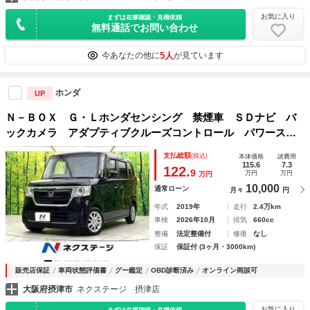
お気に入り
まずは在庫確認・見積依頼
無料通話でお問い合わせ
5人
今あなたの他に
が見ています
ホンダ
UP
Ｎ－ＢＯＸ Ｇ・Ｌホンダセンシング 禁煙車 ＳＤナビ バ
ックカメラ アダプティブクルーズコントロール パワースラ
イドドア ドライブレコーダー ＬＥＤヘッドライト スマー
支払総額
(税込)
本体価格
諸費用
トキー オートエアコン ロールサンシェード オートハイビ
115.6
7.3
122.
9
万円
万円
万円
ームアシスト
10,000
通常ローン
月々
円
年式
2019年
走行
2.4万km
車検
2026年10月
排気
660cc
整備
法定整備付
修復
なし
保証
保証付 (3ヶ月・3000km)
販売店保証
車両状態評価書
グー鑑定
OBD診断済み
オンライン商談可
大阪府摂津市
ネクステージ 摂津店
お気に入り