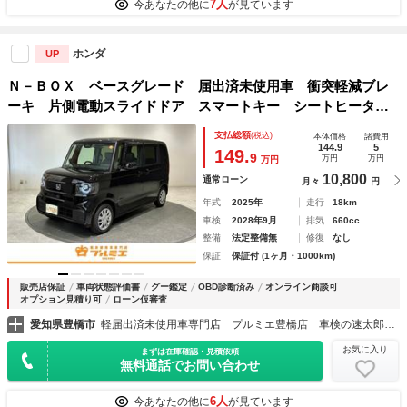
7人
今あなたの他に
が見ています
ホンダ
UP
Ｎ－ＢＯＸ ベースグレード 届出済未使用車 衝突軽減ブレ
ーキ 片側電動スライドドア スマートキー シートヒータ
ー クルーズコントロール ブレーキホールド アイドリング
支払総額
(税込)
本体価格
諸費用
ストップ プッシュスタート 軽自動車
144.9
5
149.
9
万円
万円
万円
10,800
通常ローン
月々
円
年式
2025年
走行
18km
車検
2028年9月
排気
660cc
整備
法定整備無
修復
なし
保証
保証付 (1ヶ月・1000km)
販売店保証
車両状態評価書
グー鑑定
OBD診断済み
オンライン商談可
オプション見積り可
ローン仮審査
愛知県豊橋市
軽届出済未使用車専門店 プルミエ豊橋店 車検の速太郎豊橋店
お気に入り
まずは在庫確認・見積依頼
無料通話でお問い合わせ
6人
今あなたの他に
が見ています