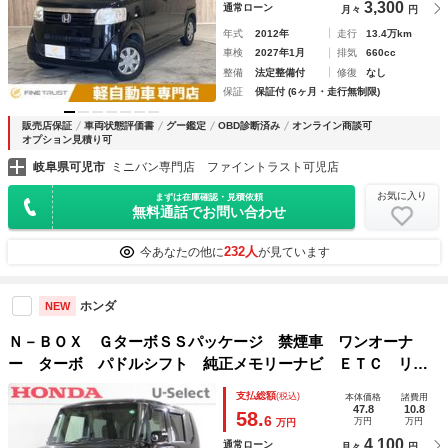
3,300
通常ローン
月々
円
年式
2012年
走行
13.4万km
車検
2027年1月
排気
660cc
整備
法定整備付
修復
なし
保証
保証付 (6ヶ月・走行無制限)
販売店保証
車両状態評価書
グー鑑定
OBD診断済み
オンライン商談可
オプション見積り可
岐阜県可児市
ミニバン専門店 ファイントラスト可児店
お気に入り
まずは在庫確認・見積依頼
無料通話でお問い合わせ
232人
今あなたの他に
が見ています
ホンダ
NEW
Ｎ－ＢＯＸ ＧターボＳＳパッケージ 禁煙車 ワンオーナ
ー ターボ パドルシフト 純正メモリーナビ ＥＴＣ リア
カメラ ディスチャージヘッドライト ブラックインテリア
支払総額
(税込)
本体価格
諸費用
本革巻ステアリングホイール 両側電動スライドドア スマー
47.8
10.8
58.
6
万円
万円
万円
トキーシステム
4,100
通常ローン
月々
円