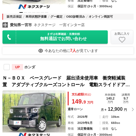
整備
法定整備付
修復
なし
保証
保証付 (3ヶ月・3000km)
販売店保証
車両状態評価書
グー鑑定
OBD診断済み
オンライン商談可
愛知県一宮市
ネクステージ 一宮インター店
お気に入り
まずは在庫確認・見積依頼
無料通話でお問い合わせ
7人
今あなたの他に
が見ています
ホンダ
UP
Ｎ－ＢＯＸ ベースグレード 届出済未使用車 衝突軽減装
置 アダプティブクルーズコントロール 電動スライドドア
シートヒーター オートエアコン スマートキー ＬＥＤヘッ
支払総額
(税込)
本体価格
諸費用
ドライト 電動パーキングブレーキ
140.2
9.7
149.
9
万円
万円
万円
12,900
通常ローン
月々
円
年式
2026年
走行
10km
車検
2029年6月
排気
660cc
整備
法定整備無
修復
なし
保証
保証付 (3ヶ月・3000km)