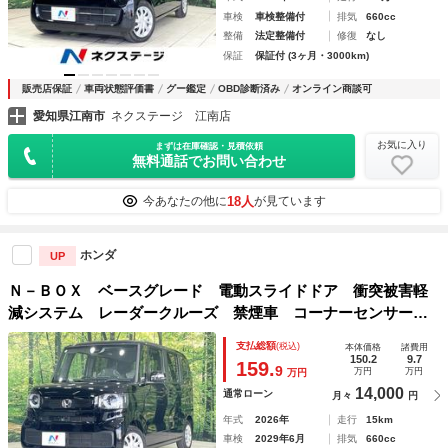
車検
車検整備付
排気
660cc
整備
法定整備付
修復
なし
保証
保証付 (3ヶ月・3000km)
販売店保証
車両状態評価書
グー鑑定
OBD診断済み
オンライン商談可
愛知県江南市
ネクステージ 江南店
お気に入り
まずは在庫確認・見積依頼
無料通話でお問い合わせ
18人
今あなたの他に
が見ています
ホンダ
UP
Ｎ－ＢＯＸ ベースグレード 電動スライドドア 衝突被害軽
減システム レーダークルーズ 禁煙車 コーナーセンサー
スマートキー ＬＥＤヘッド オートハイビーム 前席シート
支払総額
(税込)
本体価格
諸費用
ヒーター 車線逸脱警報 オートライト オートエアコン
150.2
9.7
159.
9
万円
万円
万円
14,000
通常ローン
月々
円
年式
2026年
走行
15km
車検
2029年6月
排気
660cc