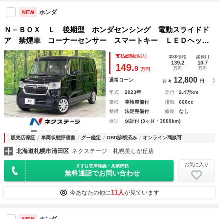
ホンダ
NEW
Ｎ－ＢＯＸ Ｌ 後期型 ホンダセンシング 電動スライドド
ア 禁煙車 コーナーセンサー スマートキー ＬＥＤヘッ
ド オートハイビーム 車線逸脱警報 オートライト オート
支払総額
(税込)
本体価格
諸費用
エアコン ＣＤ
139.2
10.7
149.
9
万円
万円
万円
12,800
通常ローン
月々
円
年式
2023年
走行
2.4万km
車検
車検整備付
排気
660cc
整備
法定整備付
修復
なし
保証
保証付 (3ヶ月・3000km)
販売店保証
車両状態評価書
グー鑑定
OBD診断済み
オンライン商談可
北海道札幌市清田区
ネクステージ 札幌美しが丘店
お気に入り
まずは在庫確認・見積依頼
無料通話でお問い合わせ
11人
今あなたの他に
が見ています
ホンダ