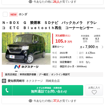
26人
今あなたの他に
が見ています
ホンダ
NEW
Ｎ－ＢＯＸ Ｇ 禁煙車 ＳＤナビ バックカメラ ドラレ
コ ＥＴＣ Ｂｌｕｅｔｏｏｔｈ再生 コーナーセンサー ホ
ンダセンシング アダプティブクルーズ 車線逸脱警報 横滑
支払総額
(税込)
本体価格
諸費用
り防止装置 オートハイビーム ＬＥＤヘッドライト
97.6
8.3
105.
9
万円
万円
万円
7,900
通常ローン
月々
円
年式
2021年
走行
2.1万km
車検
2028年3月
排気
660cc
整備
法定整備付
修復
なし
保証
保証付 (3ヶ月・3000km)
販売店保証
車両状態評価書
グー鑑定
オンライン商談可
愛知県岡崎市
ネクステージ 岡崎美合店
お気に入り
まずは在庫確認・見積依頼
無料通話でお問い合わせ
37人
今あなたの他に
が見ています