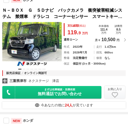
NEW
Ｎ－ＢＯＸ Ｇ ＳＤナビ バックカメラ 衝突被害軽減シス
テム 禁煙車 ドラレコ コーナーセンサー スマートキー
ＬＥＤヘッド ＥＴＣ 車線逸脱警報 オートライト オート
支払総額
(税込)
本体価格
諸費用
エアコン Ｂｌｕｅｔｏｏｔｈ ＣＤ ＤＶＤ再生
111.4
8.5
119.
9
万円
万円
万円
10,500
通常ローン
月々
円
年式
2023年
走行
1.4万km
車検
2028年7月
排気
660cc
整備
法定整備付
修復
なし
保証
保証付 (3ヶ月・3000km)
販売店保証
オンライン商談可
三重県津市
ネクステージ 津店
お気に入り
まずは在庫確認・見積依頼
無料通話でお問い合わせ
24人
今あなたの他に
が見ています
ホンダ
NEW