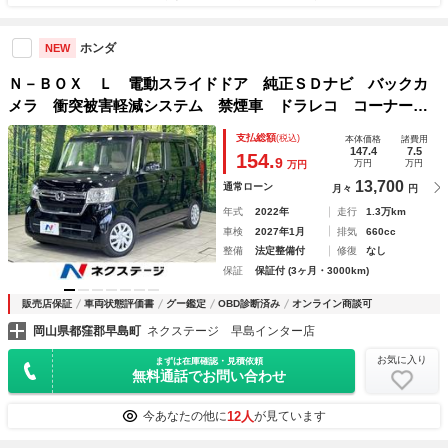
ホンダ
NEW
Ｎ－ＢＯＸ Ｌ 電動スライドドア 純正ＳＤナビ バックカ
メラ 衝突被害軽減システム 禁煙車 ドラレコ コーナーセ
ンサー スマートキー ＬＥＤヘッド ビルトインＥＴＣ オ
支払総額
(税込)
本体価格
諸費用
ートハイビーム 車線逸脱警報 オートライト
147.4
7.5
154.
9
万円
万円
万円
13,700
通常ローン
月々
円
年式
2022年
走行
1.3万km
車検
2027年1月
排気
660cc
整備
法定整備付
修復
なし
保証
保証付 (3ヶ月・3000km)
販売店保証
車両状態評価書
グー鑑定
OBD診断済み
オンライン商談可
岡山県都窪郡早島町
ネクステージ 早島インター店
お気に入り
まずは在庫確認・見積依頼
無料通話でお問い合わせ
12人
今あなたの他に
が見ています