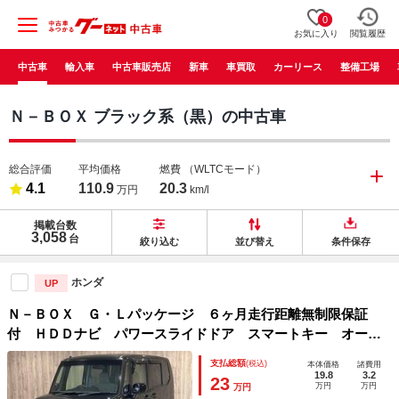
0
お気に入り
閲覧履歴
中古車
輸入車
中古車販売店
新車
車買取
カーリース
整備工場
Ｎ－ＢＯＸ ブラック系（黒）の中古車
総合評価
平均価格
燃費
（WLTCモード）
4.1
110.9
20.3
万円
km/l
掲載台数
3,058
台
絞り込む
並び替え
条件保存
ホンダ
UP
Ｎ－ＢＯＸ Ｇ・Ｌパッケージ ６ヶ月走行距離無制限保証
付 ＨＤＤナビ パワースライドドア スマートキー オート
エアコン 禁煙車 電動格納ミラー アイドリングストップ
支払総額
(税込)
本体価格
諸費用
ユーザー買取車 盗難防止装置 ハロゲンランプ
19.8
3.2
23
万円
万円
万円