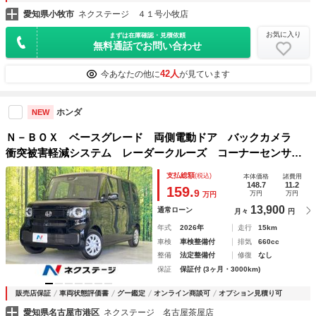
愛知県小牧市
ネクステージ ４１号小牧店
お気に入り
まずは在庫確認・見積依頼
無料通話でお問い合わせ
42人
今あなたの他に
が見ています
ホンダ
NEW
Ｎ－ＢＯＸ ベースグレード 両側電動ドア バックカメラ
衝突被害軽減システム レーダークルーズ コーナーセンサ
ー スマートキー ＬＥＤヘッド オートハイビーム 車線逸
支払総額
(税込)
本体価格
諸費用
脱警報 オートライト オートエアコン
148.7
11.2
159.
9
万円
万円
万円
13,900
通常ローン
月々
円
年式
2026年
走行
15km
車検
車検整備付
排気
660cc
整備
法定整備付
修復
なし
保証
保証付 (3ヶ月・3000km)
販売店保証
車両状態評価書
グー鑑定
オンライン商談可
オプション見積り可
愛知県名古屋市港区
ネクステージ 名古屋茶屋店