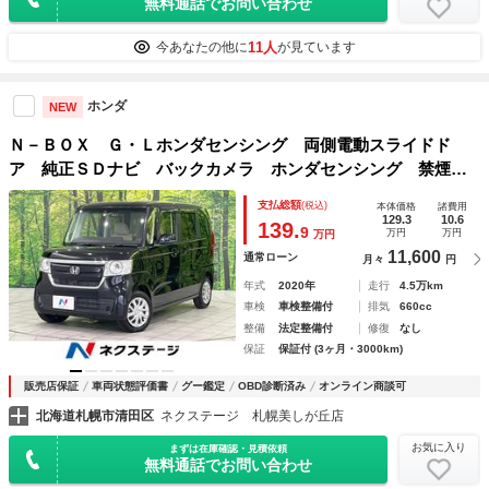
無料通話でお問い合わせ
11人
今あなたの他に
が見ています
ホンダ
NEW
Ｎ－ＢＯＸ Ｇ・Ｌホンダセンシング 両側電動スライドド
ア 純正ＳＤナビ バックカメラ ホンダセンシング 禁煙
車 ドラレコ コーナーセンサー スマートキー ＬＥＤヘッ
支払総額
(税込)
本体価格
諸費用
ド ビルトインＥＴＣ オートハイビーム ２ｃｈドラレコ
129.3
10.6
139.
9
万円
万円
万円
オートライト
11,600
通常ローン
月々
円
年式
2020年
走行
4.5万km
車検
車検整備付
排気
660cc
整備
法定整備付
修復
なし
保証
保証付 (3ヶ月・3000km)
販売店保証
車両状態評価書
グー鑑定
OBD診断済み
オンライン商談可
北海道札幌市清田区
ネクステージ 札幌美しが丘店
お気に入り
まずは在庫確認・見積依頼
無料通話でお問い合わせ