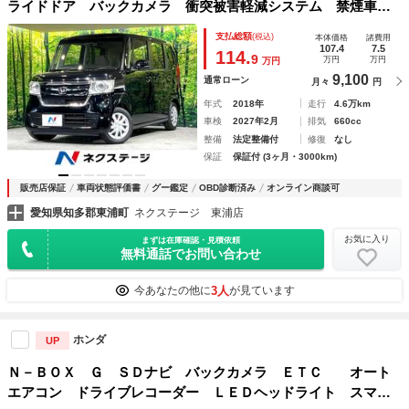
ライドドア バックカメラ 衝突被害軽減システム 禁煙車
ドラレコ スマートキー ＬＥＤヘッド ビルトインＥＴＣ
支払総額
(税込)
本体価格
諸費用
オートハイビーム 車線逸脱警報 オートライト オートエア
107.4
7.5
114.
9
万円
万円
万円
コン
9,100
通常ローン
月々
円
年式
2018年
走行
4.6万km
車検
2027年2月
排気
660cc
整備
法定整備付
修復
なし
保証
保証付 (3ヶ月・3000km)
販売店保証
車両状態評価書
グー鑑定
OBD診断済み
オンライン商談可
愛知県知多郡東浦町
ネクステージ 東浦店
お気に入り
まずは在庫確認・見積依頼
無料通話でお問い合わせ
3人
今あなたの他に
が見ています
ホンダ
UP
Ｎ－ＢＯＸ Ｇ ＳＤナビ バックカメラ ＥＴＣ オート
エアコン ドライブレコーダー ＬＥＤヘッドライト スマー