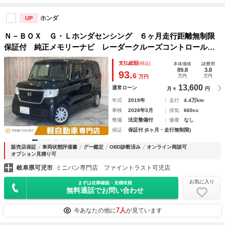
ホンダ
UP
Ｎ－ＢＯＸ Ｇ・Ｌホンダセンシング ６ヶ月走行距離無制限
保証付 純正メモリーナビ レーダークルーズコントロール
ＬＥＬヘッドライト フルセグＴＶ Ｂｌｕｅｔｏｏｔｈ バ
支払総額
(税込)
本体価格
諸費用
ックカメラ 禁煙車 ドライブレコーダー ホンダセンシング
89.8
3.8
93.
6
万円
万円
万円
13,600
通常ローン
月々
円
年式
2019年
走行
4.4万km
車検
2028年3月
排気
660cc
整備
法定整備付
修復
なし
保証
保証付 (6ヶ月・走行無制限)
販売店保証
車両状態評価書
グー鑑定
OBD診断済み
オンライン商談可
オプション見積り可
岐阜県可児市
ミニバン専門店 ファイントラスト可児店
お気に入り
まずは在庫確認・見積依頼
無料通話でお問い合わせ
7人
今あなたの他に
が見ています