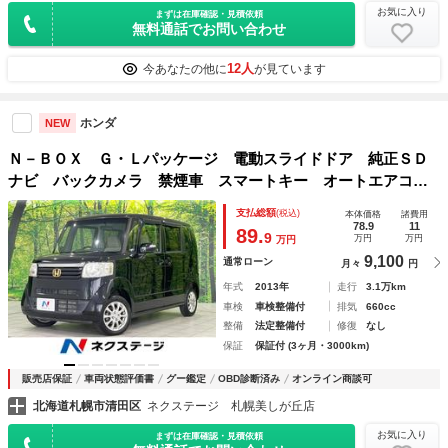
お気に入り
まずは在庫確認・見積依頼
無料通話でお問い合わせ
12人
今あなたの他に
が見ています
ホンダ
NEW
Ｎ－ＢＯＸ Ｇ・Ｌパッケージ 電動スライドドア 純正ＳＤ
ナビ バックカメラ 禁煙車 スマートキー オートエアコ
ン ＣＤ ＤＶＤ再生 地デジ トラクションコントロール
支払総額
(税込)
本体価格
諸費用
横滑り防止装置 ヘッドライトレベライザー １４インチＡＷ
78.9
11
89.
9
万円
万円
万円
9,100
通常ローン
月々
円
年式
2013年
走行
3.1万km
車検
車検整備付
排気
660cc
整備
法定整備付
修復
なし
保証
保証付 (3ヶ月・3000km)
販売店保証
車両状態評価書
グー鑑定
OBD診断済み
オンライン商談可
北海道札幌市清田区
ネクステージ 札幌美しが丘店
お気に入り
まずは在庫確認・見積依頼