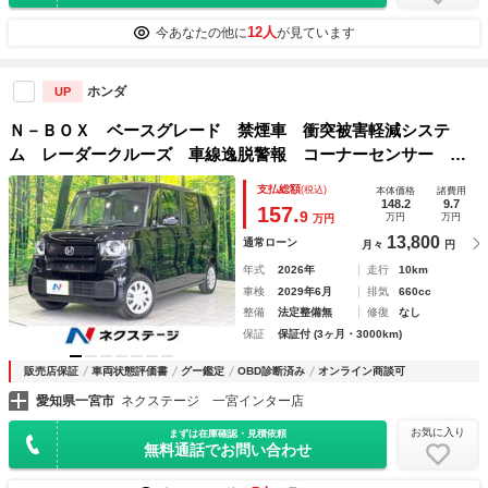
12人
今あなたの他に
が見ています
ホンダ
UP
Ｎ－ＢＯＸ ベースグレード 禁煙車 衝突被害軽減システ
ム レーダークルーズ 車線逸脱警報 コーナーセンサー 前
席シートヒーター パワースライドドア バックカメラ オー
支払総額
(税込)
本体価格
諸費用
トエアコン オートライト ＬＥＤヘッドライト
148.2
9.7
157.
9
万円
万円
万円
13,800
通常ローン
月々
円
年式
2026年
走行
10km
車検
2029年6月
排気
660cc
整備
法定整備無
修復
なし
保証
保証付 (3ヶ月・3000km)
販売店保証
車両状態評価書
グー鑑定
OBD診断済み
オンライン商談可
愛知県一宮市
ネクステージ 一宮インター店
お気に入り
まずは在庫確認・見積依頼
無料通話でお問い合わせ