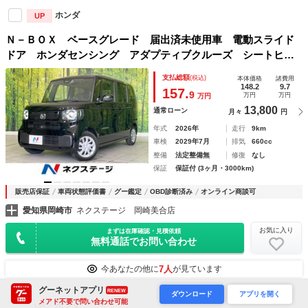
ホンダ
UP
Ｎ－ＢＯＸ ベースグレード 届出済未使用車 電動スライド
ドア ホンダセンシング アダプティブクルーズ シートヒー
ター（前席） オートブレーキホールド コーナーセンサー
支払総額
(税込)
本体価格
諸費用
ＬＥＤヘッドライト 車線逸脱警報 スマートキー
148.2
9.7
157.
9
万円
万円
万円
13,800
通常ローン
月々
円
年式
2026年
走行
9km
車検
2029年7月
排気
660cc
整備
法定整備無
修復
なし
保証
保証付 (3ヶ月・3000km)
販売店保証
車両状態評価書
グー鑑定
OBD診断済み
オンライン商談可
愛知県岡崎市
ネクステージ 岡崎美合店
お気に入り
まずは在庫確認・見積依頼
無料通話でお問い合わせ
7人
今あなたの他に
が見ています
グーネットアプリ
RENEW
ダウンロード
アプリを開く
メアド不要で問い合わせ可能
ホンダ
UP