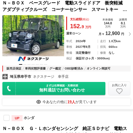
Ｎ－ＢＯＸ ベースグレード 電動スライドドア 衝突軽減
アダプティブクルーズ コーナーセンサー スマートキー Ｌ
ＥＤヘッド ＵＳＢ入力端子 ＡＵＸ接続
支払総額
(税込)
本体価格
諸費用
144.8
8.1
152.
9
万円
万円
万円
12,900
通常ローン
月々
円
年式
2024年
走行
1.0万km
車検
2027年8月
排気
660cc
整備
法定整備付
修復
なし
保証
保証付 (3ヶ月・3000km)
販売店保証
車両状態評価書
グー鑑定
OBD診断済み
オンライン商談可
埼玉県幸手市
ネクステージ 幸手店
お気に入り
まずは在庫確認・見積依頼
無料通話でお問い合わせ
19人
今あなたの他に
が見ています
ホンダ
UP
Ｎ－ＢＯＸ Ｇ・Ｌホンダセンシング 純正ＳＤナビ 電動ス