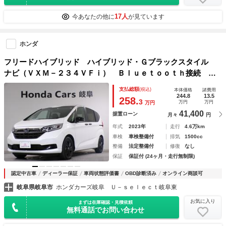
17人
今あなたの他に
が見ています
ホンダ
フリードハイブリッド ハイブリッド・Ｇブラックスタイル
ナビ（ＶＸＭ－２３４ＶＦｉ） Ｂｌｕｅｔｏｏｔｈ接続 シ
ートヒーター 両側電動スライドドア ＥＴＣ インターナ
支払総額
(税込)
本体価格
諸費用
ビ フルセグＴＶ 純正アルミホイール スマートキー バッ
244.8
13.5
258.
3
万円
万円
万円
クソナー 地デジフルセグ 禁煙車
41,400
据置ローン
月々
円
年式
2023年
走行
4.6万km
車検
車検整備付
排気
1500cc
整備
法定整備付
修復
なし
保証
保証付 (24ヶ月・走行無制限)
認定中古車
ディーラー保証
車両状態評価書
OBD診断済み
オンライン商談可
岐阜県岐阜市
ホンダカーズ岐阜 Ｕ－ｓｅｌｅｃｔ岐阜東
お気に入り
まずは在庫確認・見積依頼
無料通話でお問い合わせ