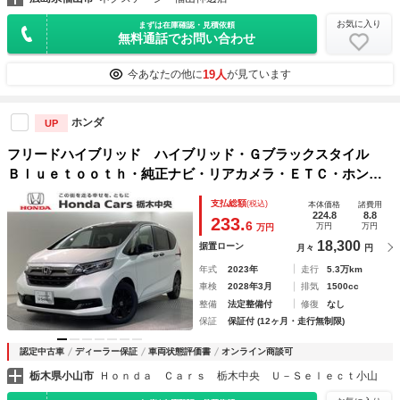
お気に入り
まずは在庫確認・見積依頼
無料通話でお問い合わせ
19人
今あなたの他に
が見ています
ホンダ
UP
フリードハイブリッド ハイブリッド・Ｇブラックスタイル
Ｂｌｕｅｔｏｏｔｈ・純正ナビ・リアカメラ・ＥＴＣ・ホンダ
センシング・禁煙車・ワンオーナー・ＶＳＡ・ＳＲＳエアバッ
支払総額
(税込)
本体価格
諸費用
ク・シートヒーター・両側電動スライドドア・ＬＥＤヘッドラ
224.8
8.8
233.
6
万円
万円
万円
イト・取扱説明書・スペアキー
18,300
据置ローン
月々
円
年式
2023年
走行
5.3万km
車検
2028年3月
排気
1500cc
整備
法定整備付
修復
なし
保証
保証付 (12ヶ月・走行無制限)
認定中古車
ディーラー保証
車両状態評価書
オンライン商談可
栃木県小山市
Ｈｏｎｄａ Ｃａｒｓ 栃木中央 Ｕ－Ｓｅｌｅｃｔ小山