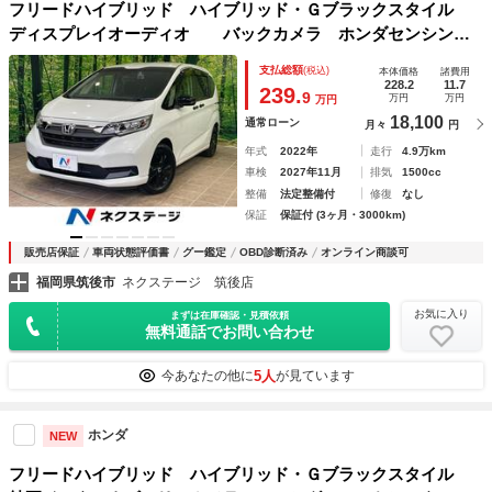
フリードハイブリッド ハイブリッド・Ｇブラックスタイル
ディスプレイオーディオ バックカメラ ホンダセンシン
グ アダプティブクルーズ 両側電動ドア ＬＥＤヘッド シ
支払総額
(税込)
本体価格
諸費用
ートヒーター スマートキー Ｂｌｕｅｔｏｏｔｈ 誤発進抑
228.2
11.7
239.
9
万円
万円
万円
制機能 ロールサンシェード
18,100
通常ローン
月々
円
年式
2022年
走行
4.9万km
車検
2027年11月
排気
1500cc
整備
法定整備付
修復
なし
保証
保証付 (3ヶ月・3000km)
販売店保証
車両状態評価書
グー鑑定
OBD診断済み
オンライン商談可
福岡県筑後市
ネクステージ 筑後店
お気に入り
まずは在庫確認・見積依頼
無料通話でお問い合わせ
5人
今あなたの他に
が見ています
ホンダ
NEW
フリードハイブリッド ハイブリッド・Ｇブラックスタイル