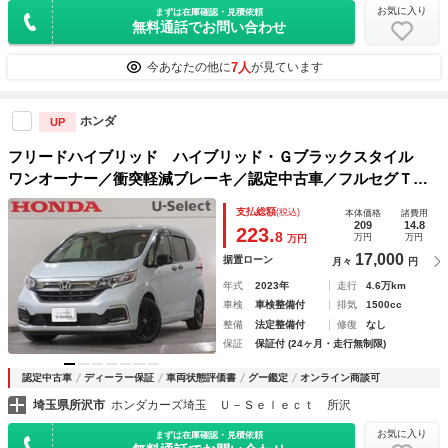
お気に入り
まずは在庫確認・見積依頼
無料通話でお問い合わせ
7人
今あなたの他に
が見ています
ホンダ
UP
フリードハイブリッド ハイブリッド・Ｇブラックスタイル
ワンオーナー／衝突軽減ブレーキ／認定中古車／フルセグＴＶ
／メモリーナビ／ＥＴＣ／バックモニター／両席電動スライド
支払総額
(税込)
本体価格
諸費用
ドア／ＬＥＤライト／シートヒーター／アルミ／クルコン／ス
209
14.8
223.
8
万円
万円
万円
マートキー／横滑り防止装置
17,000
据置ローン
月々
円
年式
2023年
走行
4.6万km
車検
車検整備付
排気
1500cc
整備
法定整備付
修復
なし
保証
保証付 (24ヶ月・走行無制限)
認定中古車
ディーラー保証
車両状態評価書
グー鑑定
オンライン商談可
埼玉県所沢市
ホンダカーズ埼玉 Ｕ－Ｓｅｌｅｃｔ 所沢
お気に入り
まずは在庫確認・見積依頼