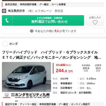
販売店保証
車両状態評価書
グー鑑定
ローン仮審査
埼玉県所沢市
（有）エフガレージ 所沢店
お気に入り
まずは在庫確認・見積依頼
無料通話でお問い合わせ
8人
今あなたの他に
が見ています
ホンダ
フリードハイブリッド ハイブリッド・Ｇブラックスタイル
ＥＴＣ／純正ナビ／バックモニター／ホンダセンシング 地デ
ジＴＶ バックソナー 前席シートヒーター ＵＳＢ Ｂカメ
支払総額
(税込)
本体価格
諸費用
ラ 衝突軽減ブレーキ ＤＶＤ ＬＥＤヘッドライト スマー
231.5
13.3
244.
8
万円
万円
万円
トキー＆プッシュスタート
年式
2023年
走行
3.4万km
車検
車検整備付
排気
1500cc
整備
法定整備付
修復
なし
保証
保証付 (12ヶ月・走行無制限)
認定中古車
ディーラー保証
車両状態評価書
グー鑑定
オンライン商談可