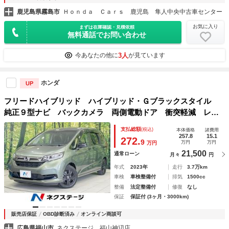
鹿児島県霧島市
Ｈｏｎｄａ Ｃａｒｓ 鹿児島 隼人中央中古車センター
お気に入り
まずは在庫確認・見積依頼
無料通話でお問い合わせ
3人
今あなたの他に
が見ています
ホンダ
UP
フリードハイブリッド ハイブリッド・Ｇブラックスタイル
純正９型ナビ バックカメラ 両側電動ドア 衝突軽減 レー
ダークルーズ 禁煙車 スマートキー 前席シートヒーター
支払総額
(税込)
本体価格
諸費用
ＬＥＤヘッド ＥＴＣ 車線逸脱警報 オートライト／エアコ
257.8
15.1
272.
9
万円
万円
万円
ン Ｂｌｕｅｔｏｏｔｈ
21,500
通常ローン
月々
円
年式
2023年
走行
3.7万km
車検
車検整備付
排気
1500cc
整備
法定整備付
修復
なし
保証
保証付 (3ヶ月・3000km)
販売店保証
OBD診断済み
オンライン商談可
広島県福山市
ネクステージ 福山神辺店