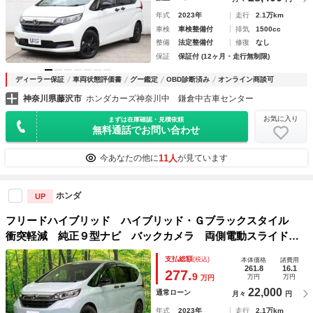
年式
2023年
走行
2.1万km
車検
車検整備付
排気
1500cc
整備
法定整備付
修復
なし
保証
保証付 (12ヶ月・走行無制限)
ディーラー保証
車両状態評価書
グー鑑定
OBD診断済み
オンライン商談可
神奈川県藤沢市
ホンダカーズ神奈川中 鎌倉中古車センター
お気に入り
まずは在庫確認・見積依頼
無料通話でお問い合わせ
11人
今あなたの他に
が見ています
ホンダ
UP
フリードハイブリッド ハイブリッド・Ｇブラックスタイル
衝突軽減 純正９型ナビ バックカメラ 両側電動スライド
ＬＥＤヘッド シートヒーター Ｂｌｕｅｔｏｏｔｈ ＥＴ
支払総額
(税込)
本体価格
諸費用
Ｃ オートエアコン スマートキー 盗難防止装置 ＵＳＢ入
261.8
16.1
277.
9
万円
万円
万円
力端子 オートライト
22,000
通常ローン
月々
円
年式
2023年
走行
2.1万km