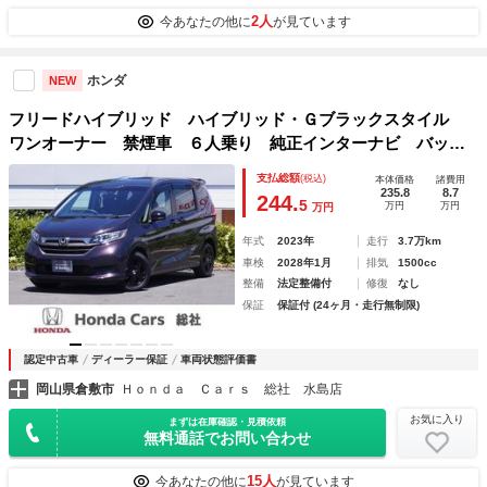
2人
今あなたの他に
が見ています
ホンダ
NEW
フリードハイブリッド ハイブリッド・Ｇブラックスタイル
ワンオーナー 禁煙車 ６人乗り 純正インターナビ バック
カメラ シートヒーター ＥＴＣ 両側電動スライドドア ア
支払総額
(税込)
本体価格
諸費用
ダプティブクルーズコントロール スマートキー プッシュス
235.8
8.7
244.
5
万円
万円
万円
タート Ｂｌｕｅｔｏｏｔｈ ＴＶ
年式
2023年
走行
3.7万km
車検
2028年1月
排気
1500cc
整備
法定整備付
修復
なし
保証
保証付 (24ヶ月・走行無制限)
認定中古車
ディーラー保証
車両状態評価書
岡山県倉敷市
Ｈｏｎｄａ Ｃａｒｓ 総社 水島店
お気に入り
まずは在庫確認・見積依頼
無料通話でお問い合わせ
15人
今あなたの他に
が見ています