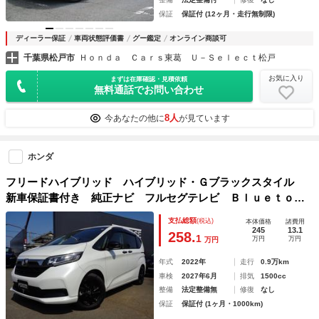
保証
保証付 (12ヶ月・走行無制限)
ディーラー保証
車両状態評価書
グー鑑定
オンライン商談可
千葉県松戸市
Ｈｏｎｄａ Ｃａｒｓ東葛 Ｕ－Ｓｅｌｅｃｔ松戸
お気に入り
まずは在庫確認・見積依頼
無料通話でお問い合わせ
8人
今あなたの他に
が見ています
ホンダ
フリードハイブリッド ハイブリッド・Ｇブラックスタイル
新車保証書付き 純正ナビ フルセグテレビ Ｂｌｕｅｔｏｏ
ｔｈ バックモニター ドライブレコーダー ビルトインＥＴ
支払総額
(税込)
本体価格
諸費用
Ｃ スマートキー シートヒーター 両側パワースライドド
245
13.1
258.
1
万円
万円
万円
ア ＬＥＤライト アルミホイール
年式
2022年
走行
0.9万km
車検
2027年6月
排気
1500cc
整備
法定整備無
修復
なし
保証
保証付 (1ヶ月・1000km)