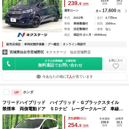
223.8
16.1
239.
9
万円
万円
万円
ソナー ６人乗り 車線逸脱警報
17,600
通常ローン
月々
円
年式
2022年
走行
4.7万km
車検
車検整備付
排気
1500cc
整備
法定整備付
修復
なし
保証
保証付 (3ヶ月・3000km)
販売店保証
車両状態評価書
グー鑑定
オンライン商談可
宮城県仙台市宮城野区
ネクステージ 仙台宮城野店
お気に入り
まずは在庫確認・見積依頼
無料通話でお問い合わせ
7人
今あなたの他に
が見ています
ホンダ
UP
フリードハイブリッド ハイブリッド・Ｇブラックスタイル
禁煙車 両側電動ドア ＳＤナビ レーダークルーズ 車線逸
脱警報 シートヒーター ＬＥＤヘッドライト オートマチッ
支払総額
(税込)
本体価格
諸費用
クハイビーム バックカメラ Ｂｌｕｅｔｏｏｔｈ ＥＴＣ
238.8
16.1
254.
9
万円
万円
万円
オートエアコン スマートキー