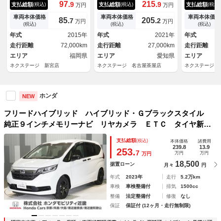
動ドア 純正ナビ バックカメ
ング 両側電動 純正９型ナ
ラックスタイ
97.
215.
9
9
支払総額
支払総額
支払総額
(税込)
(税込)
(税込)
万円
万円
ラ 衝突軽減 禁煙車 ドラレ
ビ ＥＴＣ Ｃパケ Ｓパケ
ビ バックカ
コ スマートキー ＨＩＤヘッ
バックカメラ レーダークルー
減システム 
車両本体価格
車両本体価格
車両本体価格
85.
205.
7
2
万円
万円
ド ビルトインＥＴＣ クルコ
ズ シートヒーター サンシェ
ーズ 両側電
(税込)
(税込)
(税込)
ン 純正１６インチアルミ オ
ード ハーフレザー 純正１５
ハーフレザー
年式
2015年
年式
2021年
年式
ートライト オートエアコン
インチＡＷ ＬＥＤヘッドライ
ーター スマ
走行距離
72,000km
走行距離
27,000km
走行距離
Ｂｌｕｅｔｏｏ
ト
ヘッド ＥＴ
エリア
福岡県
エリア
愛知県
チＡＷ 車線
エリア
ネクステージ 新宮店
ネクステージ 名古屋茶屋店
ネクステージ 
ホンダ
NEW
フリードハイブリッド ハイブリッド・Ｇブラックスタイル
純正９インチメモリーナビ リヤカメラ ＥＴＣ タイヤ新品
交換 シートヒーター ホンダセンシング 両側パワ－スライ
支払総額
(税込)
本体価格
諸費用
ドドア ＬＥＤヘッドライト 保証１年走行距離無制限 ワン
239.8
13.9
253.
7
万円
万円
万円
オーナー 禁煙車
18,500
据置ローン
月々
円
年式
2023年
走行
5.2万km
車検
車検整備付
排気
1500cc
整備
法定整備付
修復
なし
保証
保証付 (12ヶ月・走行無制限)