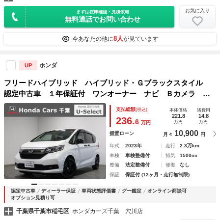
お気に入り
まずは在庫確認・見積依頼
無料通話でお問い合わせ
8人
今あなたの他に
が見ています
ホンダ
UP
フリードハイブリッド ハイブリッド・Ｇブラックスタイル
認定中古車 １年保証付 ワンオーナー ナビ Ｂカメラ ド
ラレコ ＥＴＣ 運転支援 ＥＣＯＮ 地デジフルセグ ＵＳ
支払総額
(税込)
本体価格
諸費用
Ｂ １オーナー 衝突被害軽減ブレーキ ＬＥＤヘッドライ
221.8
14.8
236.
6
万円
万円
万円
ト シートヒーター ＤＶＤ再生
10,900
据置ローン
月々
円
年式
2023年
走行
2.3万km
車検
車検整備付
排気
1500cc
整備
法定整備付
修復
なし
保証
保証付 (12ヶ月・走行無制限)
認定中古車
ディーラー保証
車両状態評価書
グー鑑定
オンライン商談可
オプション見積り可
千葉県千葉市稲毛区
ホンダカーズ千葉 穴川店