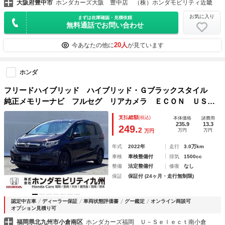
大阪府豊中市
ホンダカーズ大阪 豊中店 （株）ホンダモビリティ近畿
お気に入り
まずは在庫確認・見積依頼
無料通話でお問い合わせ
20人
今あなたの他に
が見ています
ホンダ
フリードハイブリッド ハイブリッド・Ｇブラックスタイル
純正メモリーナビ フルセグ リアカメラ ＥＣＯＮ ＵＳ
Ｂ 衝突被害軽減ブレーキ ＬＥＤヘッドライト Ｂカメラ
支払総額
(税込)
本体価格
諸費用
シートヒーター ＤＶＤ再生 スマートキー 車線逸脱警報
235.9
13.3
249.
2
万円
万円
万円
キーフリー ナビ・ＴＶ付 ＶＳＡ
年式
2022年
走行
3.0万km
車検
車検整備付
排気
1500cc
整備
法定整備付
修復
なし
保証
保証付 (24ヶ月・走行無制限)
認定中古車
ディーラー保証
車両状態評価書
グー鑑定
オンライン商談可
オプション見積り可
福岡県北九州市小倉南区
ホンダカーズ福岡 Ｕ－Ｓｅｌｅｃｔ南小倉