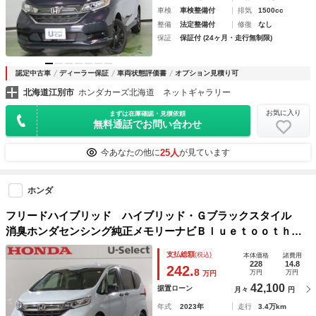
車検
車検整備付
排気
1500cc
整備
法定整備付
修復
なし
保証
保証付 (24ヶ月・走行無制限)
認定中古車
ディーラー保証
車両状態評価書
オプション見積り可
北海道江別市
ホンダカーズ北海道 ネットギャラリー
お気に入り
まずは在庫確認・見積依頼
無料通話でお問い合わせ
25人
今あなたの他に
が見ています
ホンダ
フリードハイブリッド ハイブリッド・Ｇブラックスタイル
消臭ホンダセンシング純正メモリーナビＢｌｕｅｔｏｏｔｈド
ラレコＥＴＣＲカメラワンオーナー 地デジフルセグ ＵＳ
支払総額
(税込)
本体価格
諸費用
Ｂ １オーナー 禁煙車 衝突被害軽減ブレーキ ＬＥＤヘッ
228
14.8
242.
8
万円
万円
万円
ドライト Ｂカメラ シートヒーター
42,100
据置ローン
月々
円
年式
2023年
走行
3.4万km