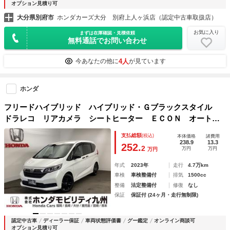
オプション見積り可
大分県別府市
ホンダカーズ大分 別府上人ヶ浜店（認定中古車取扱店）
お気に入り
まずは在庫確認・見積依頼
無料通話でお問い合わせ
4人
今あなたの他に
が見ています
ホンダ
フリードハイブリッド ハイブリッド・Ｇブラックスタイル
ドラレコ リアカメラ シートヒーター ＥＣＯＮ オートク
ルーズ 地デジフルセグ 衝突被害軽減ブレーキ ＬＥＤヘッ
支払総額
(税込)
本体価格
諸費用
ドライト Ｂカメラ ＥＴＣ車載器 ＤＶＤ再生 スマートキ
238.9
13.3
252.
2
万円
万円
万円
ー 車線逸脱警報 盗難防止装置
年式
2023年
走行
4.7万km
車検
車検整備付
排気
1500cc
整備
法定整備付
修復
なし
保証
保証付 (24ヶ月・走行無制限)
認定中古車
ディーラー保証
車両状態評価書
グー鑑定
オンライン商談可
オプション見積り可