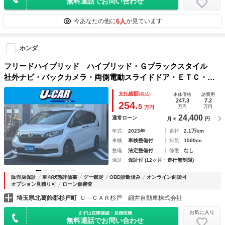
無料通話でお問い合わせ
6人
今あなたの他に
が見ています
ホンダ
フリードハイブリッド ハイブリッド・Ｇブラックスタイル
社外ナビ・バックカメラ・両側電動スライドドア・ＥＴＣ・ド
ライブレコーダー・クルーズコントロール・ＬＥＤライト・シ
支払総額
(税込)
本体価格
諸費用
ートヒーター・ワンセグ・ブルートゥース・ＵＳＢ・オートラ
247.3
7.2
254.
5
万円
万円
万円
イト・ホンダセンシング・禁煙車
24,400
通常ローン
月々
円
年式
2023年
走行
2.1万km
車検
車検整備付
排気
1500cc
整備
法定整備付
修復
なし
保証
保証付 (12ヶ月・走行無制限)
販売店保証
車両状態評価書
グー鑑定
OBD診断済み
オンライン商談可
オプション見積り可
ローン仮審査
埼玉県北葛飾郡杉戸町
Ｕ－ＣＡＲ杉戸 細井自動車株式会社
お気に入り
まずは在庫確認・見積依頼
無料通話でお問い合わせ