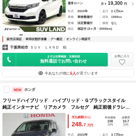
19,300
通常ローン
月々
円
年式
2023年
走行
2.1万km
車検
車検整備付
排気
1500cc
整備
法定整備付
修復
なし
保証
保証付 (3ヶ月・3000km)
販売店保証
車両状態評価書
グー鑑定
オンライン商談可
千葉県柏市
ＳＵＶ ＬＡＮＤ 柏
お気に入り
まずは在庫確認・見積依頼
無料通話でお問い合わせ
6人
今あなたの他に
が見ています
ホンダ
NEW
フリードハイブリッド ハイブリッド・Ｇブラックスタイル
純正インターナビ リアカメラ フルセグ 純正前後ドラレ
コ 純正リモコンスターター シートヒーター 左右ＰＳＤ
支払総額
(税込)
本体価格
諸費用
両側電動スライドドア ドライブレコーダー 衝突被害軽減シ
238
10.7
248.
7
万円
万円
万円
ステム アイドリングストップ
年式
2023年
走行
3.7万km