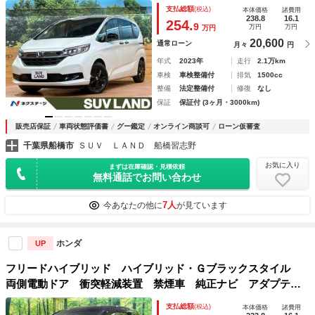
ズ 車線逸脱警報 シートヒーター 専用１５インチＡＷ Ｌ
支払総額
(税込)
本体価格
諸費用
ＥＤヘッドライト オートマチックハイビーム バックカメ
238.8
16.1
254.
9
万円
万円
万円
ラ Ｂｌｕｅｔｏｏｔｈ スマートキー
20,600
通常ローン
月々
円
年式
2023年
走行
2.1万km
車検
車検整備付
排気
1500cc
整備
法定整備付
修復
なし
保証
保証付 (3ヶ月・3000km)
販売店保証
車両状態評価書
グー鑑定
オンライン商談可
ローン仮審査
千葉県船橋市
ＳＵＶ ＬＡＮＤ 船橋習志野
お気に入り
まずは在庫確認・見積依頼
無料通話でお問い合わせ
7人
今あなたの他に
が見ています
ホンダ
UP
フリードハイブリッド ハイブリッド・Ｇブラックスタイル
両側電動ドア 衝突軽減装置 禁煙車 純正ナビ アダプティ
ブクルーズ バックカメラ Ｂｌｕｅｔｏｏｔｈ フルセグ
支払総額
(税込)
本体価格
諸費用
シートヒーター ＬＥＤヘッド レーンキープ クリアランス