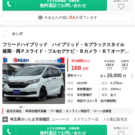
お気に入り
まずは在庫確認・見積依頼
無料通話でお問い合わせ
8人
今あなたの他に
が見ています
ホンダ
フリードハイブリッド ハイブリッド・Ｇブラックスタイル
後期・両Ｐスライド・フルセグナビ・Ｂカメラ・ＢＴオーディ
オ・ＬＥＤライト・ＡＣＣ・ＬＫＡ・シートヒーター・ＥＴ
支払総額
(税込)
本体価格
諸費用
Ｃ・ドアバイザー・プライバシーガラス・スマキー・ミラーウ
149.9
18.1
168
万円
万円
万円
ィンカー・オートライト
20,000
通常ローン
月々
円
年式
2022年
走行
4.3万km
車検
車検整備付
排気
1500cc
整備
法定整備付
修復
あり
保証
保証付 (12ヶ月・走行無制限)
販売店保証
車両状態評価書
グー鑑定
オンライン商談可
ローン仮審査
埼玉県さいたま市岩槻区
ユーパーク スクウェアー店 ＪＵ適正販売店
お気に入り
まずは在庫確認・見積依頼
無料通話でお問い合わせ