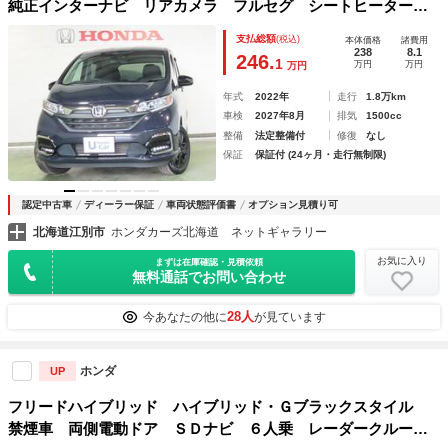
純正インターナビ リアカメラ フルセグ シートヒーター
純正リモコンスターター ＶＳＡ 左右パワースライドドア
支払総額
(税込)
本体価格
諸費用
ＬＥＤフォグ キャプテンシート 夏冬タイヤ ＤＶＤ再生
238
8.1
246.
1
万円
万円
万円
両側電動スライドドア ３列シート
年式
2022年
走行
1.8万km
車検
2027年8月
排気
1500cc
整備
法定整備付
修復
なし
保証
保証付 (24ヶ月・走行無制限)
認定中古車
ディーラー保証
車両状態評価書
オプション見積り可
北海道江別市
ホンダカーズ北海道 ネットギャラリー
お気に入り
まずは在庫確認・見積依頼
無料通話でお問い合わせ
28人
今あなたの他に
が見ています
ホンダ
UP
フリードハイブリッド ハイブリッド・Ｇブラックスタイル
禁煙車 両側電動ドア ＳＤナビ ６人乗 レーダークルー