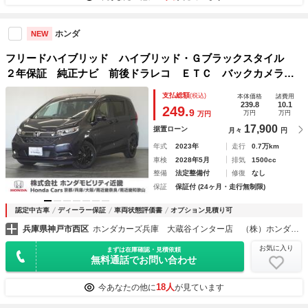
ホンダ
NEW
フリードハイブリッド ハイブリッド・Ｇブラックスタイル
２年保証 純正ナビ 前後ドラレコ ＥＴＣ バックカメラ
両側電動スライドドア アダプティブクルーズコントロール
支払総額
(税込)
本体価格
諸費用
Ｂｌｕｅｔｏｏｔｈ ＴＶ ＤＶＤ シートヒーター スマー
239.8
10.1
249.
9
万円
万円
万円
トキー２個 ＬＥＤヘッドライト
17,900
据置ローン
月々
円
年式
2023年
走行
0.7万km
車検
2028年5月
排気
1500cc
整備
法定整備付
修復
なし
保証
保証付 (24ヶ月・走行無制限)
認定中古車
ディーラー保証
車両状態評価書
オプション見積り可
兵庫県神戸市西区
ホンダカーズ兵庫 大蔵谷インター店 （株）ホンダモビリティ近畿
お気に入り
まずは在庫確認・見積依頼
無料通話でお問い合わせ
18人
今あなたの他に
が見ています