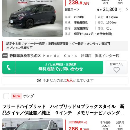
239.
8
万円
万円
万円
－トヒ－タ－ クルコン アルミ
21,300
据置ローン
月々
円
年式
2023年
走行
3.5万km
車検
車検整備付
排気
1500cc
整備
法定整備付
修復
なし
保証
保証付 (24ヶ月・走行無制限)
認定中古車
ディーラー保証
車両状態評価書
グー鑑定
オンライン商談可
オプション見積り可
静岡県浜松市浜名区
Ｈｏｎｄａ Ｃａｒｓ 静岡西 浜北インター店
お気に入り
まずは在庫確認・見積依頼
無料通話でお問い合わせ
6人
今あなたの他に
が見ています
ホンダ
NEW
フリードハイブリッド ハイブリッドＧブラックスタイル 新
品タイヤ／保証書／純正 ９インチ メモリーナビ／ホンダセ
ンシング／両側電動スライドドア／シートヒーター 前席／車
支払総額
(税込)
本体価格
諸費用
線逸脱防止支援システム／ドライブレコーダー 純正／ヘッド
255.8
11
266.
8
万円
万円
万円