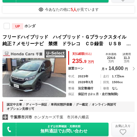
5人
今あなたの他に
が見ています
ホンダ
UP
フリードハイブリッド ハイブリッド・Ｇブラックスタイル
純正７メモリーナビ 禁煙 ドラレコ ＣＤ録音 ＵＳＢ Ｂ
ｌｕｅｔｏｏｔｈ シートヒーター バックカメラ 両側電動
支払総額
(税込)
本体価格
諸費用
スライドドア ＥＴＣ 衝突被害軽減ブレーキ ＨＯＮＤＡ認
224.6
11.3
235.
9
万円
万円
万円
定中古車 １年保証 ワンオーナー
14,600
据置ローン
月々
円
年式
2023年
走行
1.7万km
車検
2028年3月
排気
1500cc
整備
法定整備付
修復
なし
保証
保証付 (12ヶ月・走行無制限)
認定中古車
ディーラー保証
車両状態評価書
グー鑑定
オンライン商談可
オプション見積り可
千葉県市川市
ホンダカーズ千葉 市川本八幡店
お気に入り
まずは在庫確認・見積依頼
無料通話でお問い合わせ