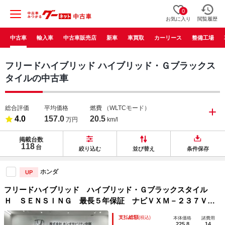
0
お気に入り
閲覧履歴
中古車
輸入車
中古車販売店
新車
車買取
カーリース
整備工場
フリードハイブリッド ハイブリッド・Ｇブラックス
タイルの中古車
総合評価
平均価格
燃費
（WLTCモード）
4.0
157.0
20.5
万円
km/l
掲載台数
118
台
絞り込む
並び替え
条件保存
ホンダ
UP
フリードハイブリッド ハイブリッド・Ｇブラックスタイル
Ｈ ＳＥＮＳＩＮＧ 最長５年保証 ナビＶＸＭ－２３７ＶＦ
Ｎｉ ＴＶ Ｒカメラ ＣＤ録音 ＢＴオ－ディオ ＤＶＤ
支払総額
(税込)
本体価格
諸費用
ドラレコ ＥＴＣ ＬＥＤライト 両側電動ドア ＶＳＡ シ
225.8
14