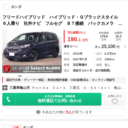
ホンダ
フリードハイブリッド ハイブリッド・Ｇブラックスタイル
６人乗り 社外ナビ フルセグ ＢＴ接続 バックカメラ Ｅ
ＴＣ 両側パワスラ ホンダセンシング レーダークルーズ
支払総額
(税込)
本体価格
諸費用
Ｃ シートヒーター ＬＥＤオートライト プッシュスター
179.8
10.3
190.
1
万円
万円
万円
ト 純正アルミ スペアキー 禁煙車
25,100
通常ローン
月々
円
年式
2022年
走行
6.2万km
車検
2027年7月
排気
1500cc
整備
法定整備付
修復
なし
保証
保証付 (12ヶ月・走行無制限)
認定中古車
ディーラー保証
車両状態評価書
OBD診断済み
オンライン商談可
三重県亀山市
Ｈｏｎｄａ Ｃａｒｓ 三重北 Ｕ－Ｓｅｌｅｃｔ 亀山長明寺
お気に入り
まずは在庫確認・見積依頼
無料通話でお問い合わせ
9人
今あなたの他に
が見ています
ホンダ
UP