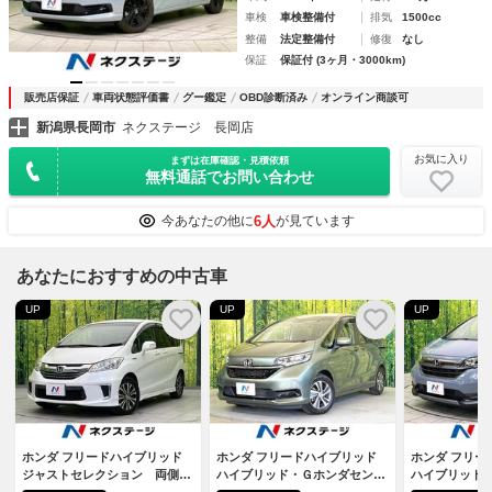
車検
車検整備付
排気
1500cc
整備
法定整備付
修復
なし
保証
保証付 (3ヶ月・3000km)
販売店保証
車両状態評価書
グー鑑定
OBD診断済み
オンライン商談可
新潟県長岡市
ネクステージ 長岡店
お気に入り
まずは在庫確認・見積依頼
無料通話でお問い合わせ
6人
今あなたの他に
が見ています
あなたにおすすめの中古車
UP
UP
UP
ホンダ フリードハイブリッド
ホンダ フリードハイブリッド
ホンダ フリー
ジャストセレクション 両側電
ハイブリッド・Ｇホンダセンシ
ハイブリッド