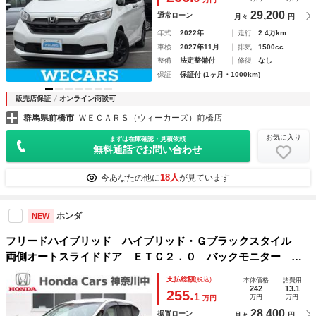
ランプ ＬＥＤ
29,200
通常ローン
月々
円
年式
2022年
走行
2.4万km
車検
2027年11月
排気
1500cc
整備
法定整備付
修復
なし
保証
保証付 (1ヶ月・1000km)
販売店保証
オンライン商談可
群馬県前橋市
ＷＥＣＡＲＳ（ウィーカーズ）前橋店
お気に入り
まずは在庫確認・見積依頼
無料通話でお問い合わせ
18人
今あなたの他に
が見ています
ホンダ
NEW
フリードハイブリッド ハイブリッド・Ｇブラックスタイル
両側オートスライドドア ＥＴＣ２．０ バックモニター 禁
煙車 フルセグＴＶ ワンオーナー車 ＬＥＤライト ＵＳ
支払総額
(税込)
本体価格
諸費用
Ｂ シートヒーター 衝突被害軽減ブレーキ スマートキー
242
13.1
255.
1
万円
万円
万円
ドラレコ 三列シート 盗難防止装置
28,400
据置ローン
月々
円