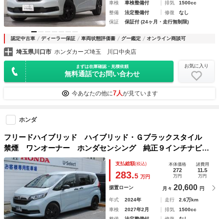
車検
車検整備付
排気
1500cc
整備
法定整備付
修復
なし
保証
保証付 (24ヶ月・走行無制限)
認定中古車
ディーラー保証
車両状態評価書
グー鑑定
オンライン商談可
埼玉県川口市
ホンダカーズ埼玉 川口中央店
お気に入り
まずは在庫確認・見積依頼
無料通話でお問い合わせ
7人
今あなたの他に
が見ています
ホンダ
フリードハイブリッド ハイブリッド・Ｇブラックスタイル
禁煙 ワンオーナー ホンダセンシング 純正９インチナビ
フルセグ ＣＤ ＤＶＤ ＢＴ バックカメラ 純正ドラレ
支払総額
(税込)
本体価格
諸費用
コ ＥＴＣ 純正１５インチアルミ ＬＥＤ 両側パワースラ
272
11.5
283.
5
万円
万円
万円
イドドア シートヒーター Ｂカメラ
20,600
据置ローン
月々
円
年式
2024年
走行
2.6万km
車検
2027年2月
排気
1500cc
整備
法定整備付
修復
なし