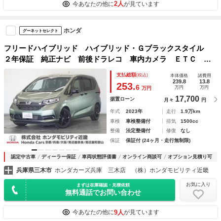
2人
今あなたの他に
が見ています
ホンダ
グーネットセレクト
フリードハイブリッド ハイブリッド・Ｇブラックスタイル
２年保証 純正ナビ 前後ドラレコ 車内カメラ ＥＴＣ バ
ックカメラ 両側電動スライドドア アダプティブクルーズコ
支払総額
(税込)
本体価格
諸費用
ントロール Ｂｌｕｅｔｏｏｔｈ ＴＶ シートヒーター ス
239.8
13.8
253.
6
万円
万円
万円
マートキー２個 横滑り防止装置
17,700
据置ローン
月々
円
年式
2023年
走行
1.9万km
車検
車検整備付
排気
1500cc
整備
法定整備付
修復
なし
保証
保証付 (24ヶ月・走行無制限)
認定中古車
ディーラー保証
車両状態評価書
オンライン商談可
オプション見積り可
兵庫県三木市
ホンダカーズ兵庫 三木店 （株）ホンダモビリティ近畿
お気に入り
まずは在庫確認・見積依頼
無料通話でお問い合わせ
9人
今あなたの他に
が見ています