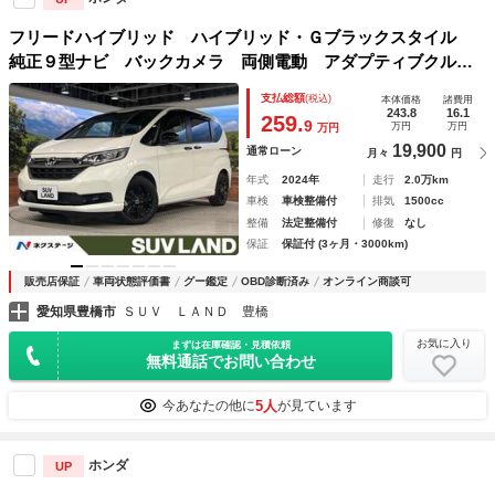
フリードハイブリッド ハイブリッド・Ｇブラックスタイル
純正９型ナビ バックカメラ 両側電動 アダプティブクルー
ズ 衝突軽減 シートヒーター オートエアコン ＬＥＤヘッ
支払総額
(税込)
本体価格
諸費用
ド ＥＴＣ スマートキー ドラレコ ｂｌｕｅｔｏｏｔｈ
243.8
16.1
259.
9
万円
万円
万円
車線逸脱警報装置
19,900
通常ローン
月々
円
年式
2024年
走行
2.0万km
車検
車検整備付
排気
1500cc
整備
法定整備付
修復
なし
保証
保証付 (3ヶ月・3000km)
販売店保証
車両状態評価書
グー鑑定
OBD診断済み
オンライン商談可
愛知県豊橋市
ＳＵＶ ＬＡＮＤ 豊橋
お気に入り
まずは在庫確認・見積依頼
無料通話でお問い合わせ
5人
今あなたの他に
が見ています
ホンダ
UP