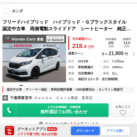
ホンダ
フリードハイブリッド ハイブリッド・Ｇブラックスタイル
認定中古車 両側電動スライドドア シートヒーター 純正ナ
ビ ＥＴＣ バックカメラ 前後ドライブレコーダー クルー
支払総額
(税込)
本体価格
諸費用
ズコントロール ホンダセンシング フルセグ ＣＤ／ＤＶＤ
205
13.9
218.
9
万円
万円
万円
再生 ＵＳＢ Ｂｌｕｅｔｏｏｔｈ
21,900
据置ローン
月々
円
年式
2023年
走行
7.6万km
車検
車検整備付
排気
1500cc
整備
法定整備付
修復
なし
保証
保証付 (12ヶ月・走行無制限)
認定中古車
ディーラー保証
車両状態評価書
OBD診断済み
オンライン商談可
千葉県富里市
Ｈｏｎｄａ Ｃａｒｓ東総 富里店
お気に入り
まずは在庫確認・見積依頼
無料通話でお問い合わせ
1人
今あなたの他に
が見ています
グーネットアプリ
RENEW
ダウンロード
アプリを開く
メアド不要で問い合わせ可能