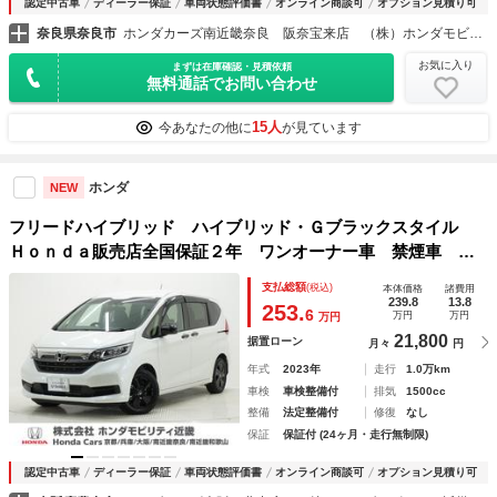
認定中古車
ディーラー保証
車両状態評価書
オンライン商談可
オプション見積り可
奈良県奈良市
ホンダカーズ南近畿奈良 阪奈宝来店 （株）ホンダモビリティ近畿
お気に入り
まずは在庫確認・見積依頼
無料通話でお問い合わせ
15人
今あなたの他に
が見ています
ホンダ
NEW
フリードハイブリッド ハイブリッド・Ｇブラックスタイル
Ｈｏｎｄａ販売店全国保証２年 ワンオーナー車 禁煙車 ７
インチナビ（ＶＸＭ－２３４ＶＦｉ） フルセグ リアカメ
支払総額
(税込)
本体価格
諸費用
ラ ＥＴＣ 前後ドラレコ 衝突軽減ブレーキ 両側電動ド
239.8
13.8
253.
6
万円
万円
万円
ア シートヒーター ウォークスルー
21,800
据置ローン
月々
円
年式
2023年
走行
1.0万km
車検
車検整備付
排気
1500cc
整備
法定整備付
修復
なし
保証
保証付 (24ヶ月・走行無制限)
認定中古車
ディーラー保証
車両状態評価書
オンライン商談可
オプション見積り可