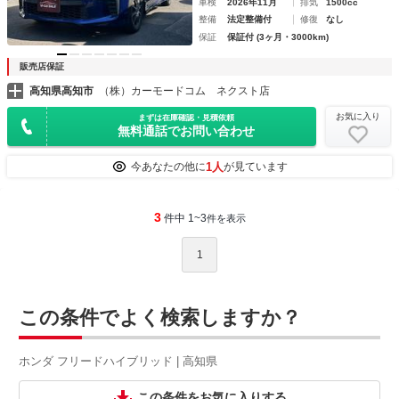
車検
2026年11月
排気
1500cc
整備
法定整備付
修復
なし
保証
保証付 (3ヶ月・3000km)
販売店保証
高知県高知市
（株）カーモードコム ネクスト店
お気に入り
まずは在庫確認・見積依頼
無料通話でお問い合わせ
1人
今あなたの他に
が見ています
3
件中 1~3
件を表示
1
この条件でよく検索しますか？
ホンダ フリードハイブリッド | 高知県
この条件をお気に入りする