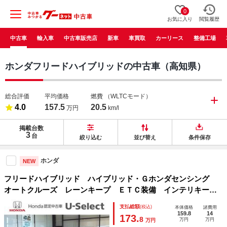
0
お気に入り
閲覧履歴
中古車
輸入車
中古車販売店
新車
車買取
カーリース
整備工場
ホンダフリードハイブリッドの中古車（高知県）
総合評価
平均価格
燃費
（WLTCモード）
4.0
157.5
20.5
万円
km/l
掲載台数
3
台
絞り込む
並び替え
条件保存
ホンダ
NEW
フリードハイブリッド ハイブリッド・Ｇホンダセンシング
オートクルーズ レーンキープ ＥＴＣ装備 インテリキー
バックカメラ付き ＬＥＤライト ＶＳＡ Ｗエアバッグ 衝
支払総額
(税込)
本体価格
諸費用
突安全ボディ ＡＢＳ サイドカーテンエアバック
159.8
14
173.
8
万円
万円
万円