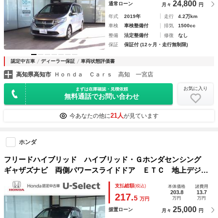
24,800
通常ローン
月々
円
年式
2019年
走行
4.2万km
車検
車検整備付
排気
1500cc
整備
法定整備付
修復
なし
保証
保証付 (12ヶ月・走行無制限)
認定中古車
ディーラー保証
車両状態評価書
高知県高知市
Ｈｏｎｄａ Ｃａｒｓ 高知 一宮店
お気に入り
まずは在庫確認・見積依頼
無料通話でお問い合わせ
21人
今あなたの他に
が見ています
ホンダ
フリードハイブリッド ハイブリッド・Ｇホンダセンシング
ギャザズナビ 両側パワースライドドア ＥＴＣ 地上デジタ
ル レーンキープ ナビＴＶ バックカメラ付き ＬＥＤライ
支払総額
(税込)
本体価格
諸費用
ト Ｗエアバッグ ＡＢＳ 運転席エアバッグ オートエアコ
203.8
13.7
217.
5
万円
万円
万円
ン オートライト パワーウインド
25,000
据置ローン
月々
円