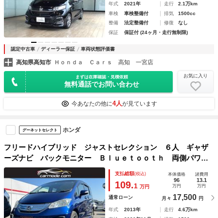
年式
2021年
走行
2.1万km
車検
車検整備付
排気
1500cc
整備
法定整備付
修復
なし
保証
保証付 (24ヶ月・走行無制限)
認定中古車
ディーラー保証
車両状態評価書
高知県高知市
Ｈｏｎｄａ Ｃａｒｓ 高知 一宮店
お気に入り
まずは在庫確認・見積依頼
無料通話でお問い合わせ
4人
今あなたの他に
が見ています
ホンダ
グーネットセレクト
フリードハイブリッド ジャストセレクション ６人 ギャザ
ーズナビ バックモニター Ｂｌｕｅｔｏｏｔｈ 両側パワー
スライドドア クルーズコントロール ＥＴＣ オートエアコ
支払総額
(税込)
本体価格
諸費用
ン
96
13.1
109.
1
万円
万円
万円
17,500
通常ローン
月々
円
年式
2013年
走行
4.6万km