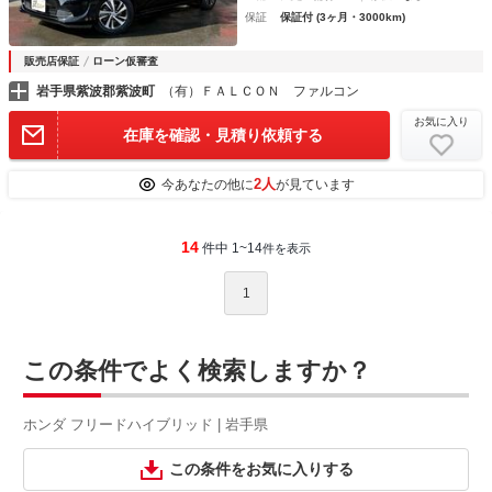
保証
保証付 (3ヶ月・3000km)
販売店保証
ローン仮審査
岩手県紫波郡紫波町
（有）ＦＡＬＣＯＮ ファルコン
お気に入り
在庫を確認・見積り依頼する
2人
今あなたの他に
が見ています
14
件中 1~14
件を表示
1
この条件でよく検索しますか？
ホンダ フリードハイブリッド | 岩手県
この条件をお気に入りする