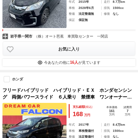
年式
2015年
走行
8.7万km
車検
2028年6月
排気
1500cc
整備
法定整備無
修復
なし
保証
保証無
岩手県一関市
（株）オート芭蕉 車買取センター 一関店
お気に入り
16人
今あなたの他に
が見ています
ホンダ
フリードハイブリッド ハイブリッド・ＥＸ ホンダセンシン
グ 両側パワースライド ６人乗り 禁煙車 ワンオーナー
ＥＴＣ クルーズコントロール ＬＥＤヘッドライト スマー
支払総額
(税込)
本体価格
諸費用
トキー Ｂｌｕｅｔｏｏｔｈ ハイブリッド バックカメラ
161
7
168
万円
万円
万円
年式
2017年
走行
8.4万km
車検
車検整備付
排気
1500cc
整備
法定整備付
修復
なし