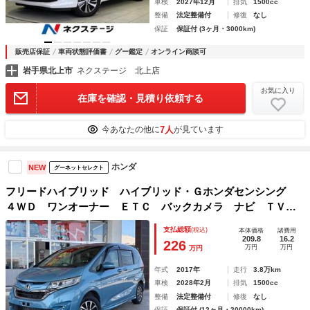
車検
2027年12月
排気
1500cc
整備
法定整備付
修復
なし
保証
保証付 (3ヶ月・3000km)
販売店保証
車両状態評価書
グー鑑定
オンライン商談可
岩手県北上市
ネクステージ 北上店
お気に入り
在庫を確認・見積り依頼する
7人
今あなたの他に
が見ています
ホンダ
NEW
グーネットセレクト
フリードハイブリッド ハイブリッド・Ｇホンダセンシング
４ＷＤ ワンオーナー ＥＴＣ バックカメラ ナビ ＴＶ
オートクルーズコントロール レーンアシスト 衝突被害軽減
支払総額
(税込)
本体価格
諸費用
システム 両側電動スライドドア オートライト ＬＥＤヘッ
209.8
16.2
226
万円
万円
万円
ドランプ エアロ スマートキー
年式
2017年
走行
3.8万km
車検
2028年2月
排気
1500cc
整備
法定整備付
修復
なし
保証
保証付 (12ヶ月・20000km)