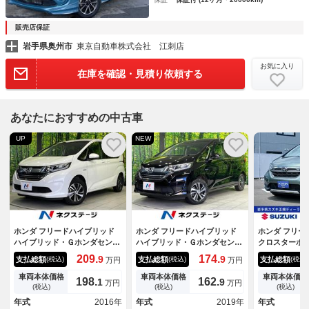
販売店保証
岩手県奥州市
東京自動車株式会社 江刺店
お気に入り
在庫を確認・見積り依頼する
あなたにおすすめの中古車
UP
NEW
ホンダ フリードハイブリッド
ホンダ フリードハイブリッド
ホンダ フリー
ハイブリッド・Ｇホンダセンシ
ハイブリッド・Ｇホンダセンシ
クロスターホ
ング ４ＷＤ 両側電動ドア
ング ４ＷＤ 両側電動スライ
４ＷＤ ６人
209.
174.
9
9
支払総額
支払総額
支払総額
(税込)
(税込)
(税込)
万円
万円
ＳＤナビ バックカメラ 寒冷
ド 純正ナビ バックカメラ
ビ バックカ
地仕様 ホンダセンシング レ
寒冷地仕様 ホンダセンシン
ブレコーダー
車両本体価格
車両本体価格
車両本体価格
198.
162.
1
9
万円
万円
ーダークルーズ 禁煙車 スマ
グ 禁煙車 シートヒーター
ｅｔｏｏｔｈ
(税込)
(税込)
(税込)
ートキー ＬＥＤヘッド ビル
スマートキー ＬＥＤヘッド
動スライドド
年式
2016年
年式
2019年
年式
トインＥＴＣ 純正１５インチ
ＥＴＣ 車線逸脱警報 オート
トロール 衝