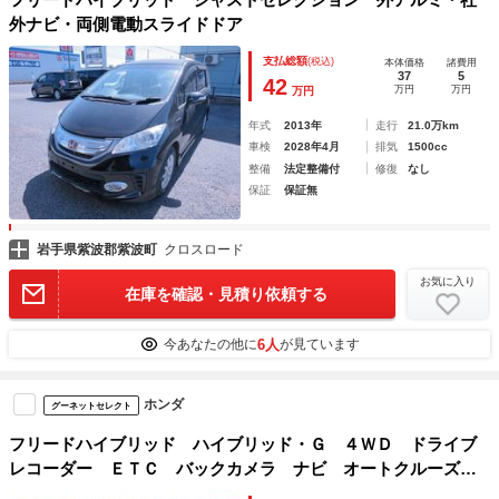
外ナビ・両側電動スライドドア
支払総額
(税込)
本体価格
諸費用
37
5
42
万円
万円
万円
年式
2013年
走行
21.0万km
車検
2028年4月
排気
1500cc
整備
法定整備付
修復
なし
保証
保証無
岩手県紫波郡紫波町
クロスロード
お気に入り
在庫を確認・見積り依頼する
6人
今あなたの他に
が見ています
ホンダ
グーネットセレクト
フリードハイブリッド ハイブリッド・Ｇ ４ＷＤ ドライブ
レコーダー ＥＴＣ バックカメラ ナビ オートクルーズコ
ントロール レーンアシスト 衝突被害軽減システム 両側電