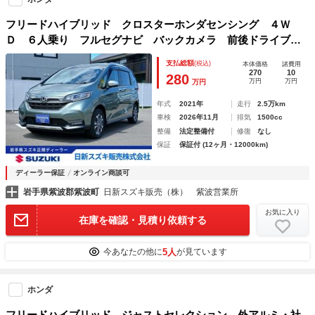
フリードハイブリッド クロスターホンダセンシング ４Ｗ
Ｄ ６人乗り フルセグナビ バックカメラ 前後ドライブレ
コーダー ＥＴＣ Ｂｌｕｅｔｏｏｔｈ ＤＶＤ 両側電動ス
支払総額
(税込)
本体価格
諸費用
ライドドア クルーズコントロール 衝突被害軽減システム
270
10
280
万円
万円
万円
オートライト シートヒーター 横滑り防止機能
年式
2021年
走行
2.5万km
車検
2026年11月
排気
1500cc
整備
法定整備付
修復
なし
保証
保証付 (12ヶ月・12000km)
ディーラー保証
オンライン商談可
岩手県紫波郡紫波町
日新スズキ販売（株） 紫波営業所
お気に入り
在庫を確認・見積り依頼する
5人
今あなたの他に
が見ています
ホンダ
フリードハイブリッド ジャストセレクション 外アルミ・社