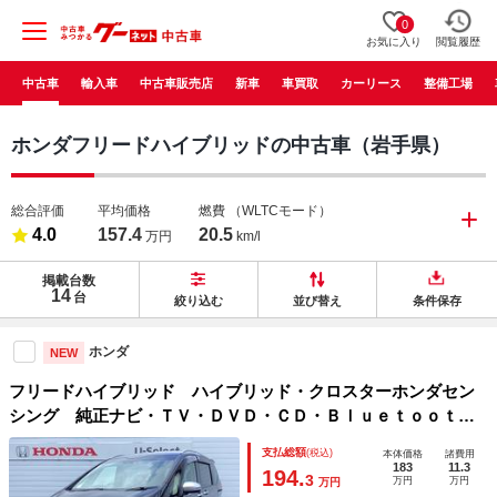
0
お気に入り
閲覧履歴
中古車
輸入車
中古車販売店
新車
車買取
カーリース
整備工場
ホンダフリードハイブリッドの中古車（岩手県）
総合評価
平均価格
燃費
（WLTCモード）
4.0
157.4
20.5
万円
km/l
掲載台数
14
台
絞り込む
並び替え
条件保存
ホンダ
NEW
フリードハイブリッド ハイブリッド・クロスターホンダセン
シング 純正ナビ・ＴＶ・ＤＶＤ・ＣＤ・Ｂｌｕｅｔｏｏｔｈ
接続・バックカメラ・フリップダウンモニター・社外エンジン
支払総額
(税込)
本体価格
諸費用
スターター・社外ドラレコ前後タイプ・ホンダセンシング・Ｌ
183
11.3
194.
3
万円
万円
万円
ＥＤヘッドライト 電動格納ミラー ＶＳＡ