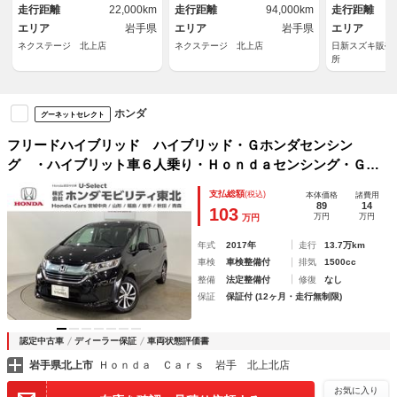
走行距離
22,000km
走行距離
94,000km
走行距離
アルミ
ライト オートエアコン ＣＤ
ム オートラ
エリア
岩手県
／ＤＶＤ再生
エリア
岩手県
ター 横滑り
エリア
ネクステージ 北上店
ネクステージ 北上店
日新スズキ販売
所
ホンダ
グーネットセレクト
フリードハイブリッド ハイブリッド・Ｇホンダセンシン
グ ・ハイブリット車６人乗り・Ｈｏｎｄａセンシング・Ｇａ
ｔｈｅｒｓ純正メモリーナビ・バックモニター・Ｂｌｕｅｔｏ
支払総額
(税込)
本体価格
諸費用
ｏｔｈ接続・両側電動スライドドア・ＥＴＣ・純正アルミホイ
89
14
103
万円
万円
万円
ール・スマートキー ハーフレザーＳ
年式
2017年
走行
13.7万km
車検
車検整備付
排気
1500cc
整備
法定整備付
修復
なし
保証
保証付 (12ヶ月・走行無制限)
認定中古車
ディーラー保証
車両状態評価書
岩手県北上市
Ｈｏｎｄａ Ｃａｒｓ 岩手 北上北店
お気に入り