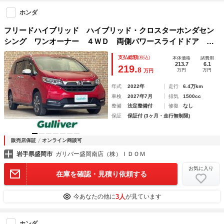
ホンダ
フリードハイブリッド ハイブリッド・クロスターホンダセン
シング ワンオーナー ４ＷＤ 両側パワースライドドア ル
ーフレール ホンダセンシング アダプティブクルーズコント
支払総額
(税込)
本体価格
諸費用
ロール 衝突軽減システム シートヒーター 純正オーディ
213.7
6.1
219.
8
万円
万円
万円
オ ＥＴＣ ＬＥＤヘッドライト
年式
2022年
走行
6.4万km
車検
2027年7月
排気
1500cc
整備
法定整備付
修復
なし
保証
保証付 (3ヶ月・走行無制限)
販売店保証
オンライン商談可
岩手県盛岡市
ガリバー盛岡南店（株）ＩＤＯＭ
お気に入り
在庫を確認・見積り依頼する
3人
今あなたの他に
が見ています
ホンダ