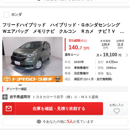
ホンダ
フリードハイブリッド ハイブリッド・Ｇホンダセンシング
Ｗエアバッグ メモリナビ クルコン Ｒカメ ナビＴＶ Ｌ
ＥＤライト ＶＳＡ 地デジＴＶ ＡＢＳ ＥＴＣ アイス
支払総額
(税込)
本体価格
諸費用
ト 運転席エアバッグ キーフリーシステム オートエアコ
128.9
11.8
140.
7
万円
万円
万円
ン パワーウインドウ パワステ
19,100
通常ローン
月々
円
年式
2020年
走行
8.0万km
車検
車検整備付
排気
1500cc
整備
法定整備付
修復
なし
保証
保証付 (12ヶ月・走行無制限)
ディーラー保証
岩手県盛岡市
トヨタカローラ岩手（株）Ｕ－ＭＡＸ盛南
お気に入り
在庫を確認・見積り依頼する
5人
今あなたの他に
が見ています