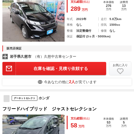
支払総額
(税込)
本体価格
諸費用
動スライドドア オートライト ＬＥＤヘッドランプ スマー
276
13
289
万円
万円
万円
トキー
年式
2023年
走行
5.8万km
車検
なし
排気
1500cc
整備
法定整備付
修復
なし
保証
保証付 (3ヶ月・5000km)
販売店保証
岩手県久慈市
（有）久慈中古車センター
お気に入り
在庫を確認・見積り依頼する
2人
今あなたの他に
が見ています
ホンダ
グーネットセレクト
フリードハイブリッド ジャストセレクション
支払総額
(税込)
本体価格
諸費用
53
5
58
万円
万円
万円