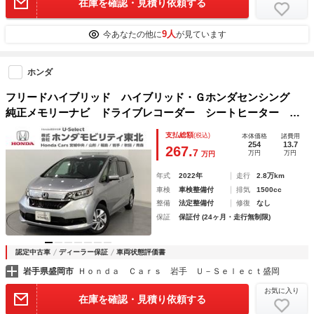
在庫を確認・見積り依頼する
9人
今あなたの他に
が見ています
ホンダ
フリードハイブリッド ハイブリッド・Ｇホンダセンシング
純正メモリーナビ ドライブレコーダー シートヒーター 両
側電動スライドドア ホンダセンシング クルーズコントロー
支払総額
(税込)
本体価格
諸費用
ル 衝突軽減ブレーキ 横滑り防止 バックカメラ ＬＥＤヘ
254
13.7
267.
7
万円
万円
万円
ッドライト 追従走行 スマキー
年式
2022年
走行
2.8万km
車検
車検整備付
排気
1500cc
整備
法定整備付
修復
なし
保証
保証付 (24ヶ月・走行無制限)
認定中古車
ディーラー保証
車両状態評価書
岩手県盛岡市
Ｈｏｎｄａ Ｃａｒｓ 岩手 Ｕ－Ｓｅｌｅｃｔ盛岡
お気に入り
在庫を確認・見積り依頼する