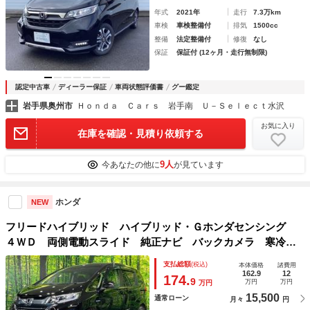
年式
2021年
走行
7.3万km
車検
車検整備付
排気
1500cc
整備
法定整備付
修復
なし
保証
保証付 (12ヶ月・走行無制限)
認定中古車
ディーラー保証
車両状態評価書
グー鑑定
岩手県奥州市
Ｈｏｎｄａ Ｃａｒｓ 岩手南 Ｕ－Ｓｅｌｅｃｔ水沢
お気に入り
在庫を確認・見積り依頼する
9人
今あなたの他に
が見ています
ホンダ
NEW
フリードハイブリッド ハイブリッド・Ｇホンダセンシング
４ＷＤ 両側電動スライド 純正ナビ バックカメラ 寒冷地
仕様 ホンダセンシング 禁煙車 シートヒーター スマート
支払総額
(税込)
本体価格
諸費用
キー ＬＥＤヘッド ＥＴＣ 車線逸脱警報 オートライト
162.9
12
174.
9
万円
万円
万円
オートエアコン ＣＤ／ＤＶＤ再生
15,500
通常ローン
月々
円