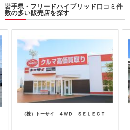
岩手県・フリードハイブリッド口コミ件
数の多い販売店を探す
（株）トーサイ ４