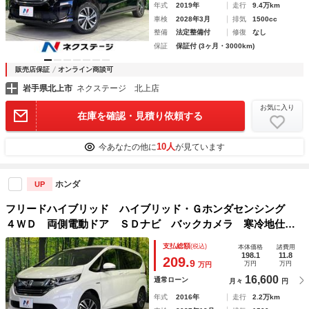
年式
2019年
走行
9.4万km
車検
2028年3月
排気
1500cc
整備
法定整備付
修復
なし
保証
保証付 (3ヶ月・3000km)
販売店保証
オンライン商談可
岩手県北上市
ネクステージ 北上店
お気に入り
在庫を確認・見積り依頼する
10人
今あなたの他に
が見ています
ホンダ
UP
フリードハイブリッド ハイブリッド・Ｇホンダセンシング
４ＷＤ 両側電動ドア ＳＤナビ バックカメラ 寒冷地仕
様 ホンダセンシング レーダークルーズ 禁煙車 スマート
支払総額
(税込)
本体価格
諸費用
キー ＬＥＤヘッド ビルトインＥＴＣ 純正１５インチアル
198.1
11.8
209.
9
万円
万円
万円
ミ
16,600
通常ローン
月々
円
年式
2016年
走行
2.2万km