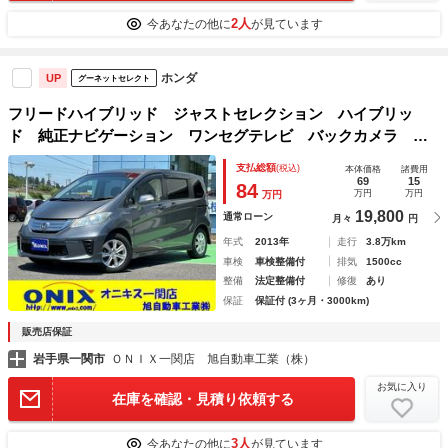
2人
今あなたの他に
が見ています
ホンダ
UP
グーネットセレクト
フリードハイブリッド ジャストセレクション ハイブリッ
ド 純正ナビゲーション ワンセグテレビ バックカメラ 左
側パワースライドドア ＨＩＤヘッドライト クルーズコント
支払総額
(税込)
本体価格
諸費用
ロール キーフリー 純正１５インチアルミホイール
69
15
84
万円
万円
万円
19,800
通常ローン
月々
円
年式
2013年
走行
3.8万km
車検
車検整備付
排気
1500cc
整備
法定整備付
修復
あり
保証
保証付 (3ヶ月・3000km)
販売店保証
岩手県一関市
ＯＮＩＸ一関店 旭自動車工業（株）
お気に入り
在庫を確認・見積り依頼する
3人
今あなたの他に
が見ています