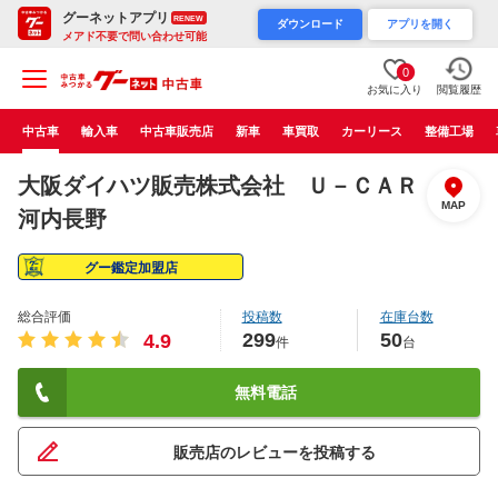
グーネットアプリ
RENEW
ダウンロード
アプリを開く
メアド不要で問い合わせ可能
0
お気に入り
閲覧履歴
中古車
輸入車
中古車販売店
新車
車買取
カーリース
整備工場
大阪ダイハツ販売株式会社 Ｕ－ＣＡＲ
MAP
河内長野
グー鑑定加盟店
総合評価
投稿数
在庫台数
299
50
4.9
件
台
無料電話
販売店のレビューを投稿する