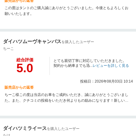
販売店からの返答
この度はタントのご購入誠にありがとうございました。今後ともよろしくお
願いいたします。
ダイハツムーヴキャンバス
を購入したユーザー
ちーこ
総合評価
とても親切丁寧に対応していただきました。
5.0
契約から納車までも迅...
レビューを詳しく見る
投稿日：2026年08月03日 10:14
販売店からの返答
ちーこ様この度は当店のお車をご成約いただき、誠にありがとうございまし
た。また、クチコミの投稿をいただき何よりもの励みになります！新しいお
車になり様々な機能が装備されていますので、ご不明な点などございました
らお気軽にご連絡ください！今後とも末永いお付き合いをお願いいたしま
す。
ダイハツミライース
を購入したユーザー
たけ