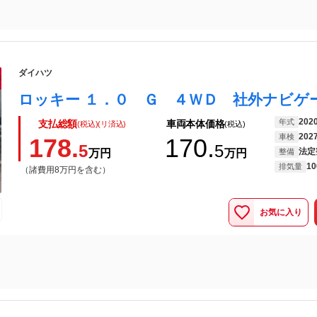
ダイハツ
202
年式
支払総額
車両本体価格
(税込)(リ済込)
(税込)
202
車検
178.
170.
5
5
法定
万円
万円
整備
10
排気量
（諸費用8万円を含む）
お気に入り