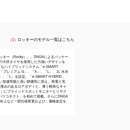
ロッキーのモデル一覧はこちら
V「ロッキー（Rocky）」。DNGAによるパッケー
チの大径タイヤを採用した力強いデザインを
ハイブリッドシステム「e‐SMART
の「プレミアム G」、「X」、「L」、1L 水冷
L」を設定。「e‐SMART HYBRID」
良い加速性能と高い静粛性に加え、発電と充
る厚みのあるロアボディと、薄く軽快なキャ
ト」にブラインドスポットモニターとリヤク
ツコネクト」を初めて搭載。さらにDNGA
向上など一部仕様変更および、価格改定を