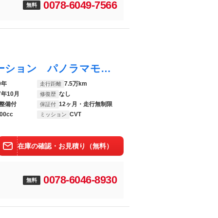
0078-6049-7566
無料
ロッキー １．０ Ｇ ４ＷＤ 社外ナビゲーション パノラマモニター
0年
7.5万km
走行距離
7年10月
なし
修復歴
整備付
12ヶ月・走行無制限
保証付
00cc
CVT
ミッション
在庫の確認・お見積り（無料）
0078-6046-8930
無料