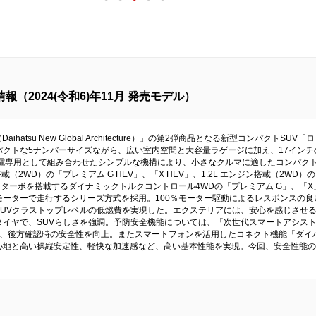
（2024(令和6)年11月 発売モデル）
atsu New Global Architecture）」の第2弾商品となる新型コンパクトSU
パクトな5ナンバーサイズながら、広い室内空間と大容量ラゲージに加え、17イン
発電専用として組み合わせたシンプルな機構により、小さなクルマに適したコンパクトな
（2WD）の「プレミアム G HEV」、「X HEV」、1.2L エンジン搭載（2WD）
ターボを搭載するダイナミックトルクコントロール4WDの「プレミアム G」、「X」、「
モーターで走行するシリーズ方式を採用。100％モーター駆動によるレスポンスの
SUVクラストップレベルの低燃費を実現した。エクステリアには、安心を感じさせ
タイヤで、SUVらしさを強調。予防安全機能については、「次世代スマートアシス
、後方確認時の安全性を向上。またスマートフォンを活用したコネクト機能「ダイハ
心地と高い操縦安定性、軽快な加速感など、高い基本性能を実現。今回、安全性能の