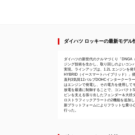
ダイハツ ロッキーの最新モデル情報
ダイハツの新世代のクルマづくり「DNGA（Daih
ジング技術を生かし、取り回しのよいコン
実現。ラインアップは、1.2L エンジンを
HYBRID（イースマートハイブリッド）」搭載
直列3気筒12バルブDOHCインタークーラー
はエンジンで発電し、その電力を使用して
放電を最適に制御することで、コンパクト
ビンを支える張り出したフェンダー＆大径
ロストラフィックアラートの2機能を追加し
新プラットフォームによりフラットな乗り
行った。