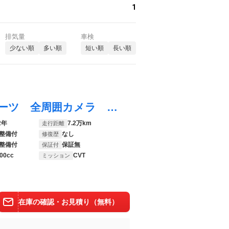
1
排気量
車検
少ない順
多い順
短い順
長い順
ロッキー プレミアムＧ ＨＥＶ エアロパーツ 全周囲カメラ ナビＴＶ ＬＥＤヘッドライト シートヒーター レーンアシスト クリアランスソナー ＵＳＢ Ｂｌｕｅｔｏｏｔｈ スマートアシスト ドライブレコーダー スマートキー３個
2年
7.2万km
走行距離
整備付
なし
修復歴
整備付
保証無
保証付
00cc
CVT
ミッション
在庫の確認・お見積り（無料）