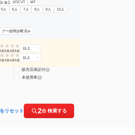
ション
AT/CVT
MT
5人
6人
7人
8人
9人
10人
グー故障診断済み
★
★
★
★
以上
2点
3点
4点
5点
★
★
★
★
以上
2点
3点
4点
5点
販売店保証付
?
未使用車
?
2
をリセット
台 検索する