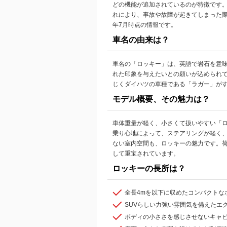
どの機能が追加されているのが特徴です
れにより、事故や故障が起きてしまった際
年7月時点の情報です。
車名の由来は？
車名の「ロッキー」は、英語で岩石を意味
れた印象を与えたいとの願いが込められ
じくダイハツの車種である「ラガー」が
モデル概要、その魅力は？
車体重量が軽く、小さくて扱いやすい「
乗り心地によって、ステアリングが軽く
ない室内空間も、ロッキーの魅力です。荷
して重宝されています。
ロッキーの長所は？
全長4mを以下に収めたコンパクトな
SUVらしい力強い雰囲気を備えたエ
ボディの小ささを感じさせないキャ