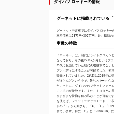
ダイハツ ロッキーの情報
グーネットに掲載されている「
グーネット中古車ではダイハツ ロッキーの
車両価格は63万円~302万円、最も掲載
車種の特徴
「ロッキー」は、初代はライトクロカンとし
なっており、その後22年7か月というブ
年代に販売していた初代の後継車でない
プンボディにすることが可能でした。初期は
販売されていました。2代目は2019年に
がほとんどという中で、5ナンバーサイズ
た。さらに、ダイハツのプラットフォームである「
ているのが特徴です。また、トヨタとの
さまざまな荷物を積み込むことが可能です
を使えば、フラットラゲッジモード、下
ドの「L」から始まり、「X」「G」「P
れています。特に「G」と「Premiu