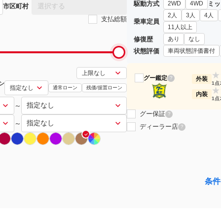
駆動方式
ミッ
2WD
4WD
選択する
市区町村
2人
3人
4人
支払総額
乗車定員
11人以上
修復歴
あり
なし
状態評価
車両状態評価書付
★
グー鑑定
?
外装
ン
1点
通常ローン
残価/据置ローン
★
内装
1点
～
グー保証
?
～
ディーラー店
?
条件