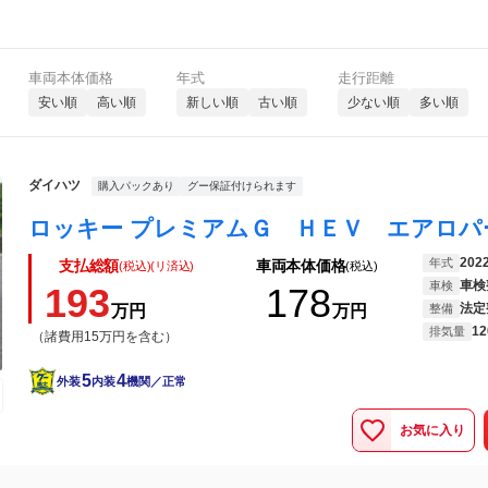
車両本体価格
年式
走行距離
安い順
高い順
新しい順
古い順
少ない順
多い順
ダイハツ
購入パックあり
グー保証付けられます
202
年式
支払総額
車両本体価格
(税込)(リ済込)
(税込)
車検
車検
193
178
法定
万円
万円
整備
12
排気量
（諸費用15万円を含む）
5
4
外装
内装
機関／正常
お気に入り