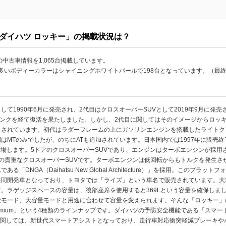
ダイハツ ロッキー」の掲載状況は？
中古車情報を1,065台掲載しています。
の多いボディーカラーはシャイニングホワイトパールで198台となっています。（最終更
て1990年6月に発売され、2代目はクロスオーバーSUVとして2019年9月に発売
ランクを経て復活を果たしました。しかし、2代目に関してはそのイメージからロッキ
とされています。初代はラダーフレームの上にガソリンエンジンを搭載したライトク
MTのみでしたが、のちにATも追加されています。日本国内では1997年に販売終
登場します。5ドアのクロスオーバーSUVであり、エンジンはターボエンジンが採用
の貴重なクロスオーバーSUVです。ターボエンジンは低回転からもトルクを発生さ
DNGA（Daihatsu New Global Architecture）」を採用。このプ
共同開発車となっており、トヨタでは「ライズ」という車名で販売されています。大
。ラゲッジスペースの容量は、後部座席を使用すると369Lという容量を確保しま
段モード、大容量モードと用途に合わせて容量を変えられます。そんな「ロッキー」
remium」という4種類のラインナップです。ダイハツの予防安全機能である「スマ
m」に関しては、新世代スマートアシストとなっており、走行車対応衝突軽減ブレーキ