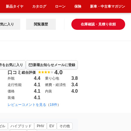
新品タイヤ
カタログ
ローン
保険
新車・中古車マガジン
気に入り
閲覧履歴
在庫確認・見積り依頼
件をお気に入り
新着お知らせメールに登録
4.0
口コミ
総合評価
4.4
3.8
外観
乗り心地
4.1
3.4
走行性能
燃費・経済性
4.1
4.0
価格
内装
4.1
装備
レビューコメントを見る
（
18件
）
ゼル
ハイブリッド
PHV
EV
その他