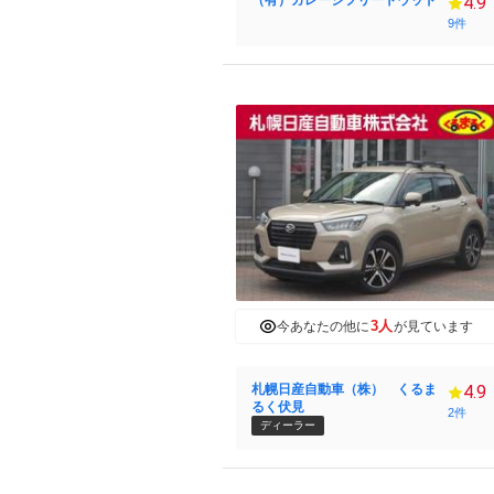
（有）ガレージフリートウッド
4.9
9件
3人
今あなたの他に
が見ています
札幌日産自動車（株） くるま
4.9
るく伏見
2件
ディーラー