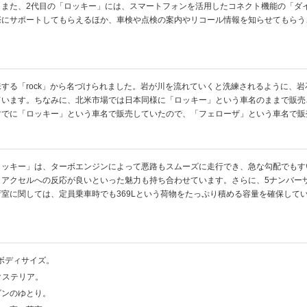
。また、2代目の「ロッキー」には、スマートフォンを活用したコネクト機能の「ダ
にサポートしてもらえるほか、車検や点検の案内やリコール情報を知らせてもらうこ
する「rock」から名づけられました。岩が川を流れていくと洗練されるように、
ています。ちなみに、北米市場では日本同様に「ロッキー」という車名のままで販売
すでに「ロッキー」という車名で販売していたので、「フェローザ」という車名で販
ロッキー」は、ターボエンジンによって悪路もスムーズに走行でき、急な勾配でもす
、アクセルへの反応が良いといった魅力も持ち合わせています。さらに、5ナンバー
室に関しては、定員乗車時でも369Lという荷物をたっぷり積める容量を確保して
ボディサイズ。
クステリア。
ビンのゆとり。