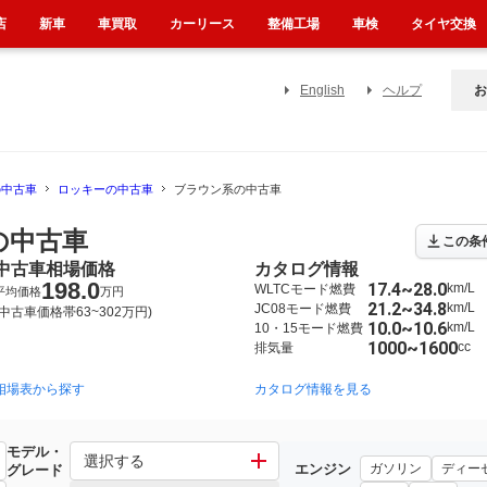
店
新車
車買取
カーリース
整備工場
車検
タイヤ交換
English
ヘルプ
お
の中古車
ロッキーの中古車
ブラウン系の中古車
の中古車
この条
中古車相場価格
カタログ情報
198.0
17.4~28.0
km/L
WLTCモード燃費
平均価格
万円
21.2~34.8
km/L
JC08モード燃費
(中古車価格帯63~302万円)
10.0~10.6
km/L
10・15モード燃費
1000~1600
cc
排気量
相場表から探す
1990年6月~1997年4月（5）
カタログ情報を見る
2019年11月~（1045）
モデル・
選択する
エンジン
ガソリン
ディー
グレード