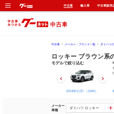
中古車
輸入車
中古車販売
新車
中古車
中古車
メーカー・ブランド一覧
ダイハツ
輸入車
ロッキー ブラウン系
クルマ買取
モデルで絞り込む
カーリース
タイヤ交換
1990年6月~1997年4月（5）
2019年11月~（1045）
整備工場
メーカー
ダイハツ ロッキー
車種
車検