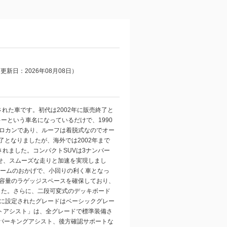
新日：2026年08月08日）
された車です。初代は2002年に販売終了と
ーという車名になっているだけで、1990
ロカンであり、ルーフは着脱式なのでオー
了となりましたが、海外では2002年まで
されました。コンパクトSUVは3ナンバー
せ、スムーズな走りと加速を実現しまし
ラットフォームのおかげで、小回りの利く車となっ
容量のラゲッジスペースを確保しており、
した。さらに、二段可変式のデッキボード
に設定されたグレードはベーシックグレー
ートアシスト」は、全グレードで標準装備さ
やパーキングアシスト、後方確認サポートな