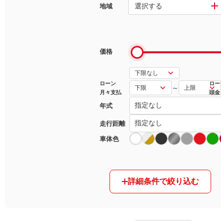
選択する
地域
マガジン
車カタログ
価格
自動車ローン
ローン
ロー
～
月々支払
頭金
保険
年式
レビュー
走行距離
車体色
価格相場
教習所
詳細条件で絞り込む
用語集