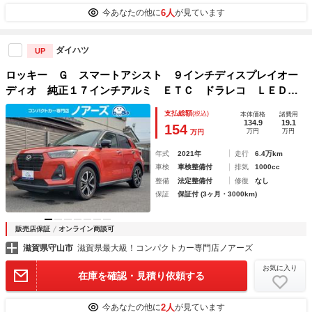
6人
今あなたの他に
が見ています
ダイハツ
UP
ロッキー Ｇ スマートアシスト ９インチディスプレイオー
ディオ 純正１７インチアルミ ＥＴＣ ドラレコ ＬＥＤヘ
ッドライト ＬＥＤフォグ ＵＳＢ接続 オートエアコン 電
支払総額
(税込)
本体価格
諸費用
動格納ミラー 衝突被害軽減ブレーキ 横滑り防止
134.9
19.1
154
万円
万円
万円
年式
2021年
走行
6.4万km
車検
車検整備付
排気
1000cc
整備
法定整備付
修復
なし
保証
保証付 (3ヶ月・3000km)
販売店保証
オンライン商談可
滋賀県守山市
滋賀県最大級！コンパクトカー専門店ノアーズ
お気に入り
在庫を確認・見積り依頼する
2人
今あなたの他に
が見ています