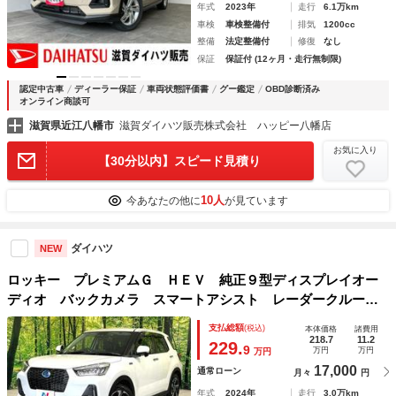
年式
2023年
走行
6.1万km
車検
車検整備付
排気
1200cc
整備
法定整備付
修復
なし
保証
保証付 (12ヶ月・走行無制限)
認定中古車
ディーラー保証
車両状態評価書
グー鑑定
OBD診断済み
オンライン商談可
滋賀県近江八幡市
滋賀ダイハツ販売株式会社 ハッピー八幡店
お気に入り
【30分以内】スピード見積り
10人
今あなたの他に
が見ています
ダイハツ
NEW
ロッキー プレミアムＧ ＨＥＶ 純正９型ディスプレイオー
ディオ バックカメラ スマートアシスト レーダークルーズ
コントロール シートヒーター コーナーセンサー 禁煙 Ｌ
支払総額
(税込)
本体価格
諸費用
ＥＤヘッドライト ａｐｐｌｅｃａｒｐｌａｙ ドラレコ Ｅ
218.7
11.2
229.
9
万円
万円
万円
ＴＣ
17,000
通常ローン
月々
円
年式
2024年
走行
3.0万km