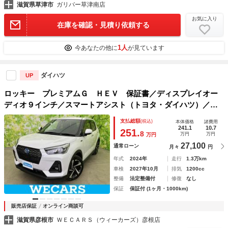
滋賀県草津市
ガリバー草津南店
お気に入り
在庫を確認・見積り依頼する
1人
今あなたの他に
が見ています
ダイハツ
UP
ロッキー プレミアムＧ ＨＥＶ 保証書／ディスプレイオー
ディオ９インチ／スマートアシスト（トヨタ・ダイハツ）／シ
ートヒーター 前席／パノラマモニター／車線逸脱防止支援シ
支払総額
(税込)
本体価格
諸費用
ステム／ドライブレコーダー 前後
241.1
10.7
251.
8
万円
万円
万円
27,100
通常ローン
月々
円
年式
2024年
走行
1.3万km
車検
2027年10月
排気
1200cc
整備
法定整備付
修復
なし
保証
保証付 (1ヶ月・1000km)
販売店保証
オンライン商談可
滋賀県彦根市
ＷＥＣＡＲＳ（ウィーカーズ）彦根店