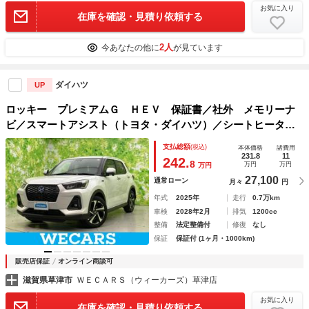
お気に入り
在庫を確認・見積り依頼する
2人
今あなたの他に
が見ています
ダイハツ
UP
ロッキー プレミアムＧ ＨＥＶ 保証書／社外 メモリーナ
ビ／スマートアシスト（トヨタ・ダイハツ）／シートヒータ
ー 前席／パノラマモニター／車線逸脱防止支援システム／シ
支払総額
(税込)
本体価格
諸費用
ート 合皮／ヘッドランプ ＬＥＤ／Ｂｌｕｅｔｏｏｔｈ接続
231.8
11
242.
8
万円
万円
万円
27,100
通常ローン
月々
円
年式
2025年
走行
0.7万km
車検
2028年2月
排気
1200cc
整備
法定整備付
修復
なし
保証
保証付 (1ヶ月・1000km)
販売店保証
オンライン商談可
滋賀県草津市
ＷＥＣＡＲＳ（ウィーカーズ）草津店
お気に入り
在庫を確認・見積り依頼する