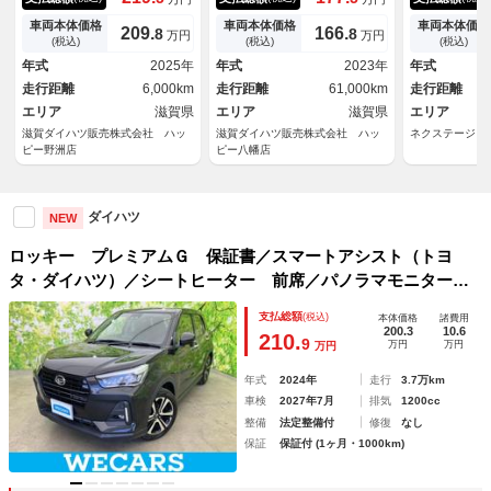
レーキ コーナーセンサー バ
害軽減ブレーキ コーナーセン
スマートアシ
ックカメラ（ナビ装着時用）
サー フルセグナビ Ｂｌｕｅ
ルコン バッ
車両本体価格
車両本体価格
車両本体価格
209.
166.
8
8
万円
万円
前席シートヒーター 電動パー
ｔｏｏｔｈ ＵＳＢ ＤＶＤ再
ヒーター Ｌ
(税込)
(税込)
(税込)
キング クルーズコントロー
生 パノラマカメラ 前後ドラ
フレザーシー
年式
2025年
年式
2023年
年式
ル ＬＥＤ オートライト オ
レコ ＥＴＣ ＬＥＤ スマー
チアルミ フ
走行距離
6,000km
走行距離
61,000km
走行距離
ートエアコン スマートキー
トキー オートライト オート
イビーム
エコアイドル
エリア
滋賀県
エアコン 電動格納式ミラー
エリア
滋賀県
エリア
滋賀ダイハツ販売株式会社 ハッ
滋賀ダイハツ販売株式会社 ハッ
ネクステージ 
ピー野洲店
ピー八幡店
ダイハツ
NEW
ロッキー プレミアムＧ 保証書／スマートアシスト（トヨ
タ・ダイハツ）／シートヒーター 前席／パノラマモニター／
車線逸脱防止支援システム／シート ハーフレザー／ヘッドラ
支払総額
(税込)
本体価格
諸費用
ンプ ＬＥＤ／ＥＢＤ付ＡＢＳ／横滑り防止装置
200.3
10.6
210.
9
万円
万円
万円
年式
2024年
走行
3.7万km
車検
2027年7月
排気
1200cc
整備
法定整備付
修復
なし
保証
保証付 (1ヶ月・1000km)