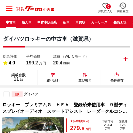
0
お気に入り
閲覧履歴
中古車
輸入車
中古車販売店
新車
車買取
カーリース
整備工場
ダイハツロッキーの中古車（滋賀県）
総合評価
平均価格
燃費
（WLTCモード）
4.0
199.2
20.4
万円
km/l
掲載台数
11
台
絞り込む
並び替え
条件保存
ダイハツ
UP
ロッキー プレミアムＧ ＨＥＶ 登録済未使用車 ９型ディ
スプレイオーディオ スマートアシスト レーダークルコン
バックカメラ シートヒーター ＬＥＤヘッド ハーフレザー
支払総額
(税込)
本体価格
諸費用
シート 純正１７インチアルミ フルセグ オートハイビーム
267.4
12.5
279.
9
万円
万円
万円