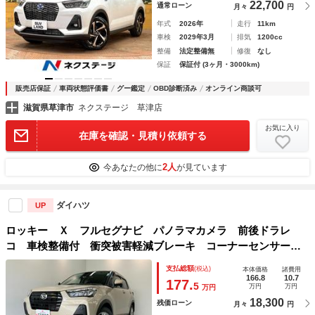
22,700
通常ローン
月々
円
年式
2026年
走行
11km
車検
2029年3月
排気
1200cc
整備
法定整備無
修復
なし
保証
保証付 (3ヶ月・3000km)
販売店保証
車両状態評価書
グー鑑定
OBD診断済み
オンライン商談可
滋賀県草津市
ネクステージ 草津店
お気に入り
在庫を確認・見積り依頼する
2人
今あなたの他に
が見ています
ダイハツ
UP
ロッキー Ｘ フルセグナビ パノラマカメラ 前後ドラレ
コ 車検整備付 衝突被害軽減ブレーキ コーナーセンサー
フルセグナビ Ｂｌｕｅｔｏｏｔｈ ＵＳＢ ＤＶＤ再生 パ
支払総額
(税込)
本体価格
諸費用
ノラマカメラ 前後ドラレコ ＥＴＣ ＬＥＤ スマートキ
166.8
10.7
177.
5
万円
万円
万円
ー オートライト オートエアコン 電動格納式ミラー
18,300
残価ローン
月々
円