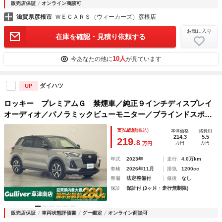
販売店保証
オンライン商談可
滋賀県彦根市
ＷＥＣＡＲＳ（ウィーカーズ）彦根店
お気に入り
在庫を確認・見積り依頼する
10人
今あなたの他に
が見ています
ダイハツ
UP
ロッキー プレミアムＧ 禁煙車／純正９インチディスプレイ
オーディオ／パノラミックビューモニター／ブラインドスポッ
トモニター／リヤクロストラフィックアラート／スマートアシ
支払総額
(税込)
本体価格
諸費用
スト／ＬＥＤライト／シートヒーター ／ドラレコ ／ＥＴＣ
214.3
5.5
219.
8
万円
万円
万円
年式
2023年
走行
4.0万km
車検
2026年11月
排気
1200cc
整備
法定整備付
修復
なし
保証
保証付 (3ヶ月・走行無制限)
販売店保証
車両状態評価書
グー鑑定
オンライン商談可