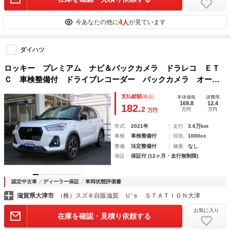
4人
今あなたの他に
が見ています
ダイハツ
ロッキー プレミアム ナビ＆バックカメラ ドラレコ ＥＴ
Ｃ 車検整備付 ドライブレコーダー バックカメラ オート
ライト シートヒーター プッシュスタート 純正ナビ オー
支払総額
(税込)
本体価格
諸費用
トエアコン 衝突被害軽減システム アイドリングストップ
169.8
12.4
182.
2
万円
万円
万円
衝突安全ボディ 盗難防止システム
年式
2021年
走行
3.6万km
車検
車検整備付
排気
1000cc
整備
法定整備付
修復
なし
保証
保証付 (12ヶ月・走行無制限)
認定中古車
ディーラー保証
車両状態評価書
滋賀県大津市
（株）スズキ自販滋賀 Ｕ’ｓ ＳＴＡＴＩＯＮ大津
お気に入り
在庫を確認・見積り依頼する