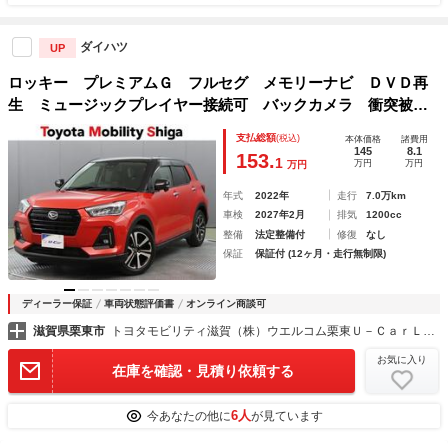
ダイハツ
UP
ロッキー プレミアムＧ フルセグ メモリーナビ ＤＶＤ再
生 ミュージックプレイヤー接続可 バックカメラ 衝突被害
軽減システム ＥＴＣ ドラレコ ＬＥＤヘッドランプ ワン
支払総額
(税込)
本体価格
諸費用
オーナー アイドリングストップ
145
8.1
153.
1
万円
万円
万円
年式
2022年
走行
7.0万km
車検
2027年2月
排気
1200cc
整備
法定整備付
修復
なし
保証
保証付 (12ヶ月・走行無制限)
ディーラー保証
車両状態評価書
オンライン商談可
滋賀県栗東市
トヨタモビリティ滋賀（株）ウエルコム栗東Ｕ－ＣａｒＬＡＮＤ
お気に入り
在庫を確認・見積り依頼する
6人
今あなたの他に
が見ています