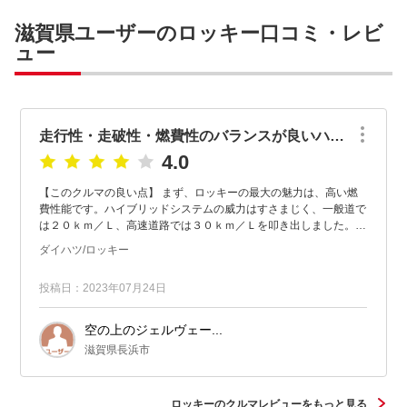
滋賀県ユーザーのロッキー口コミ・レビ
ュー
走行性・走破性・燃費性のバランスが良いハイブリッドＳＵＶ
4.0
【このクルマの良い点】 まず、ロッキーの最大の魅力は、高い燃
費性能です。ハイブリッドシステムの威力はすさまじく、一般道で
は２０ｋｍ／Ｌ、高速道路では３０ｋｍ／Ｌを叩き出しました。エ
コドライブモードやエココーチング機能なども効いているとは思...
ダイハツ/ロッキー
投稿日：2023年07月24日
空の上のジェルヴェー...
滋賀県長浜市
ロッキーのクルマレビューをもっと見る