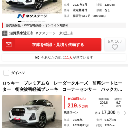
車検
2027年8月
排気
1200cc
整備
法定整備付
修復
なし
保証
保証付 (3ヶ月・3000km)
販売店保証
OBD診断済み
オンライン商談可
滋賀県東近江市
ネクステージ 東近江店
お気に入り
在庫を確認・見積り依頼する
11人
今あなたの他に
が見ています
ダイハツ
ロッキー プレミアムＧ レーダークルーズ 前席シートヒー
ター 衝突被害軽減ブレーキ コーナーセンサー バックカメ
ラ（ナビ装着時用） 前席シートヒーター 電動パーキング
支払総額
(税込)
本体価格
諸費用
クルーズコントロール ＬＥＤ オートライト オートエアコ
209.8
9.7
219.
5
万円
万円
万円
ン スマートキー エコアイドル
17,300
残価ローン
月々
円
年式
2025年
走行
0.6万km
車検
2028年11月
排気
1200cc