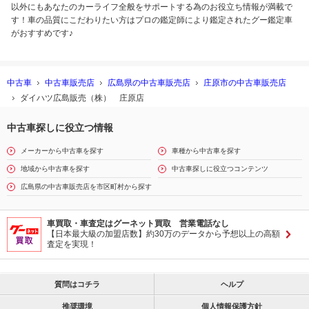
以外にもあなたのカーライフ全般をサポートする為のお役立ち情報が満載で
す！車の品質にこだわりたい方はプロの鑑定師により鑑定されたグー鑑定車
がおすすめです♪
中古車
中古車販売店
広島県の中古車販売店
庄原市の中古車販売店
ダイハツ広島販売（株） 庄原店
中古車探しに役立つ情報
メーカーから中古車を探す
車種から中古車を探す
地域から中古車を探す
中古車探しに役立つコンテンツ
広島県の中古車販売店を市区町村から探す
車買取・車査定はグーネット買取 営業電話なし
【日本最大級の加盟店数】約30万のデータから予想以上の高額
査定を実現！
質問はコチラ
ヘルプ
推奨環境
個人情報保護方針