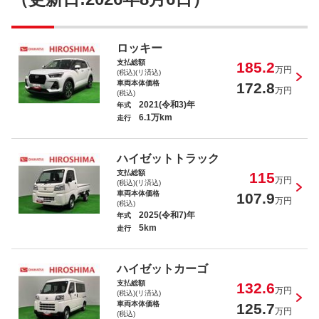
ロッキー
支払総額
185.2
万円
(税込)(リ済込)
車両本体価格
172.8
万円
(税込)
2021(令和3)年
年式
6.1万km
走行
ハイゼットトラック
支払総額
115
万円
(税込)(リ済込)
車両本体価格
107.9
万円
(税込)
2025(令和7)年
年式
5km
走行
ハイゼットカーゴ
支払総額
132.6
万円
(税込)(リ済込)
車両本体価格
125.7
万円
(税込)