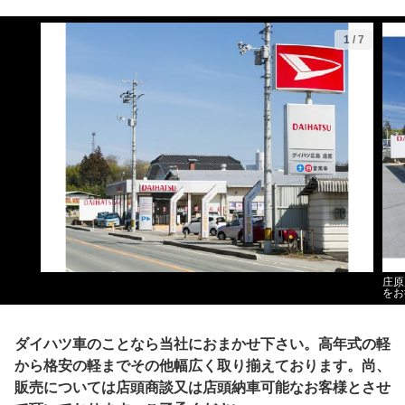
1
/
7
庄原
をお
ダイハツ車のことなら当社におまかせ下さい。高年式の軽
から格安の軽までその他幅広く取り揃えております。尚、
販売については店頭商談又は店頭納車可能なお客様とさせ