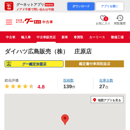
グーネットアプリ
RENEW
ダウンロード
アプリを開く
メアド不要で問い合わせ可能
0
お気に入り
閲覧履歴
中古車
輸入車
中古車販売店
新車
車買取
カーリース
整備工場
ダイハツ広島販売（株） 庄原店
鑑定書付車両取扱店
グー鑑定加盟店
総合評価
投稿数
在庫台数
139
27
4.8
件
台
地図アプリを見る