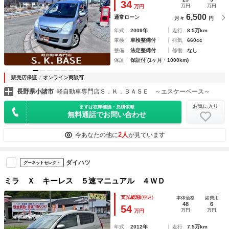
34
万円
万円
万円
6,500
通常ローン
月々
円
年式
2009年
走行
8.5万km
車検
車検整備付
排気
660cc
整備
法定整備付
修復
なし
保証
保証付 (1ヶ月・1000km)
販売店保証
オンライン商談可
長野県小諸市
軽自動車専門店Ｓ．Ｋ．ＢＡＳＥ ～エスケーベース～
お気に入り
まずは在庫確認・見積依頼
無料通話でお問い合わせ
2人
今あなたの他に
が見ています
ダイハツ
グーネットセレクト
ミラ Ｘ キーレス ５速マニュアル ４ＷＤ
支払総額
(税込)
本体価格
諸費用
48
6
54
万円
万円
万円
年式
2012年
走行
7.5万km