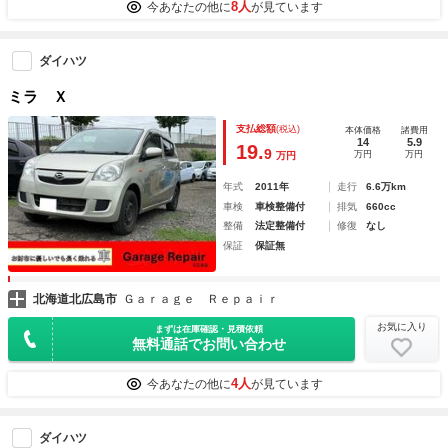
8人
今あなたの他に
が見ています
ダイハツ
ミラ Ｘ
支払総額
(税込)
本体価格
諸費用
14
5.9
19.
9
万円
万円
万円
年式
2011年
走行
6.6万km
車検
車検整備付
排気
660cc
整備
法定整備付
修復
なし
保証
保証無
北海道北広島市
Ｇａｒａｇｅ Ｒｅｐａｉｒ
お気に入り
まずは在庫確認・見積依頼
無料通話でお問い合わせ
4人
今あなたの他に
が見ています
ダイハツ