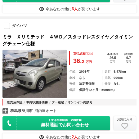
6人
今あなたの他に
が見ています
ダイハツ
ミラ Ｘリミテッド ４ＷＤ／スタッドレスタイヤ／タイミン
グチェーン仕様
支払総額
(税込)
本体価格
諸費用
26.5
9.7
36.
2
万円
万円
万円
年式
2009年
走行
9.4万km
車検
なし
排気
660cc
整備
法定整備無
修復
なし
保証
保証付 (2ヶ月・5000km)
販売店保証
車両状態評価書
グー鑑定
オンライン商談可
群馬県渋川市
河内屋オート
お気に入り
まずは在庫確認・見積依頼
無料通話でお問い合わせ
2人
今あなたの他に
が見ています