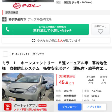
保証
保証付 (1ヶ月・1000km)
販売店保証
岩手県盛岡市
アップル盛岡北店
お気に入り
まずは在庫確認・見積依頼
無料通話でお問い合わせ
1人
今あなたの他に
が見ています
ダイハツ
グーネットセレクト
ミラ Ｌ キーレスエントリー ５速マニュアル車 寒冷地仕
様 盗難防止システム 衝突安全ボディ 運転席・助手席エア
バッグ ＣＤ 基本装備付き
支払総額
(税込)
本体価格
諸費用
39.8
6
45.
8
万円
万円
万円
年式
2007年
走行
7.9万km
車検
車検整備付
排気
660cc
整備
法定整備付
修復
なし
グーネットアプリ
保証
保証無
RENEW
ダウンロード
アプリを開く
メアド不要で問い合わせ可能