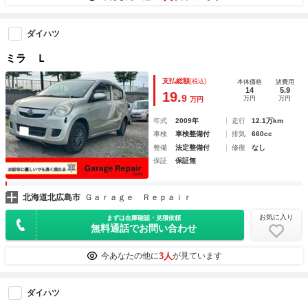
ダイハツ
ミラ Ｌ
支払総額
(税込)
本体価格
諸費用
14
5.9
19.
9
万円
万円
万円
年式
2009年
走行
12.1万km
車検
車検整備付
排気
660cc
整備
法定整備付
修復
なし
保証
保証無
北海道北広島市
Ｇａｒａｇｅ Ｒｅｐａｉｒ
お気に入り
まずは在庫確認・見積依頼
無料通話でお問い合わせ
3人
今あなたの他に
が見ています
ダイハツ