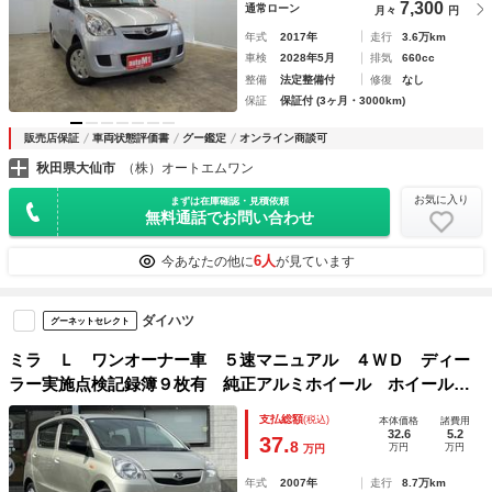
7,300
通常ローン
月々
円
年式
2017年
走行
3.6万km
車検
2028年5月
排気
660cc
整備
法定整備付
修復
なし
保証
保証付 (3ヶ月・3000km)
販売店保証
車両状態評価書
グー鑑定
オンライン商談可
秋田県大仙市
（株）オートエムワン
お気に入り
まずは在庫確認・見積依頼
無料通話でお問い合わせ
6人
今あなたの他に
が見ています
ダイハツ
グーネットセレクト
ミラ Ｌ ワンオーナー車 ５速マニュアル ４ＷＤ ディー
ラー実施点検記録簿９枚有 純正アルミホイール ホイール付
スタッドレスタイヤ積込 左右バニティーミラー ヘッドライ
支払総額
(税込)
本体価格
諸費用
トレベライザー 純正フロアマット キーレス
32.6
5.2
37.
8
万円
万円
万円
年式
2007年
走行
8.7万km