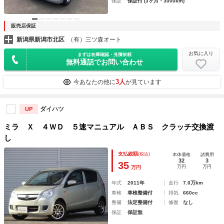
保証
保証付 (3ヶ月・3000km)
販売店保証
新潟県新潟市北区
（有）三ツ森オート
お気に入り
まずは在庫確認・見積依頼
無料通話でお問い合わせ
3人
今あなたの他に
が見ています
ダイハツ
UP
ミラ Ｘ ４ＷＤ ５速マニュアル ＡＢＳ クラッチ交換渡
し
支払総額
(税込)
本体価格
諸費用
32
3
35
万円
万円
万円
年式
2011年
走行
7.0万km
車検
車検整備付
排気
660cc
整備
法定整備付
修復
なし
保証
保証無