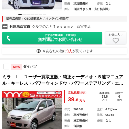
整備
法定整備付
修復
なし
保証
保証付 (1ヶ月・走行無制限)
販売店保証
OBD診断済み
オンライン商談可
兵庫県西宮市
クルマのことＴｏｓａｍｏ 西宮本店
お気に入り
まずは在庫確認・見積依頼
無料通話でお問い合わせ
9人
今あなたの他に
が見ています
ダイハツ
NEW
ミラ Ｌ ユーザー買取直販・純正オーディオ・５速マニュア
ル・キーレス・パワーウィンドウ・パワーステアリング・エア
コン・レベライザー・電動格納ミラー・盗難防止システム・衝
支払総額
(税込)
本体価格
諸費用
突安全ボディ・アンチロックブレーキ
33.8
6
39.
8
万円
万円
万円
年式
2010年
走行
4.7万km
車検
車検整備付
排気
660cc
整備
法定整備付
修復
なし
保証
保証無