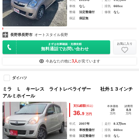
車検
なし
排気
660cc
整備
法定整備付
修復
なし
保証
保証無
長野県長野市
オートスタイル長野
お気に入り
まずは在庫確認・見積依頼
無料通話でお問い合わせ
3人
今あなたの他に
が見ています
ダイハツ
ミラ Ｌ キーレス ライトレベライザー 社外１３インチ
アルミホイール
支払総額
(税込)
本体価格
諸費用
28
8.9
36.
9
万円
万円
万円
年式
2007年
走行
8.3万km
車検
車検整備付
排気
660cc
整備
法定整備付
修復
なし