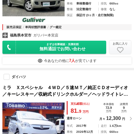
車検
車検整備付
排気
660cc
整備
法定整備付
修復
なし
保証
保証付 (3ヶ月・走行無制限)
販売店保証
車両状態評価書
グー鑑定
福島県本宮市
ガリバー本宮店
お気に入り
まずは在庫確認・見積依頼
無料通話でお問い合わせ
7人
今あなたの他に
が見ています
ダイハツ
ミラ Ｘスペシャル ４ＷＤ／５速ＭＴ／純正ＣＤオーディオ
／キーレスキー／収納式ドリンクホルダー／ヘッドライトレベ
ライザー／エアコン／パワステ／パワーウィンドウ
支払総額
(税込)
本体価格
諸費用
72.9
9
81.
9
万円
万円
万円
12,300
通常ローン
月々
円
年式
2017年
走行
1.6万km
車検
2026年12月
排気
660cc