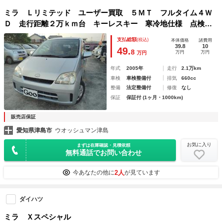
ミラ Ｌリミテッド ユーザー買取 ５ＭＴ フルタイム４Ｗ
Ｄ 走行距離２万ｋｍ台 キーレスキー 寒冷地仕様 点検記
録簿４枚
支払総額
(税込)
本体価格
諸費用
39.8
10
49.
8
万円
万円
万円
年式
2005年
走行
2.1万km
車検
車検整備付
排気
660cc
整備
法定整備付
修復
なし
保証
保証付 (1ヶ月・1000km)
販売店保証
愛知県津島市
ウオッシュマン津島
お気に入り
まずは在庫確認・見積依頼
無料通話でお問い合わせ
2人
今あなたの他に
が見ています
ダイハツ
ミラ Ｘスペシャル