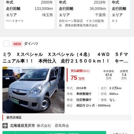
ｈ接続 ドアバイザー フロア
年式
2000年
年式
2018年
年式
マット ヘッドライトレベライ
走行距離
133,000km
走行距離
36,000km
走行距離
ザ
エリア
埼玉県
エリア
千葉県
エリア
ベヘドオート
自社ローン取扱店 イタコ自販旭
Ｋ２
店 潮来自動車販売株式会社
ダイハツ
NEW
ミラ Ｘスペシャル Ｘスペシャル（４名） ４ＷＤ ５Ｆマ
ニュアル車！！ 本州仕入 走行２１５００ｋｍ！！ キーレ
ス ＣＤ 純正セキュリティ ドアバイザー レベライザー
支払総額
(税込)
本体価格
諸費用
67.6
7.4
75
万円
万円
万円
年式
2016年
走行
2.2万km
車検
車検整備付
排気
660cc
整備
法定整備付
修復
なし
保証
保証付 (3ヶ月・3000km)
販売店保証
北海道岩見沢市
株式会社 君島商会