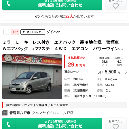
お気に入り
まずは在庫確認・見積依頼
無料通話でお問い合わせ
22人
今あなたの他に
が見ています
ダイハツ
UP
グーネットセレクト
ミラ Ｌ キーレス付き エアバック 寒冷地仕様 禁煙車
Ｗエアバッグ パワステ ４ＷＤ エアコン パワーウインド
ー
支払総額
(税込)
本体価格
諸費用
25.6
4.2
29.
8
万円
万円
万円
5,500
通常ローン
月々
円
年式
2009年
走行
8.4万km
車検
車検整備付
排気
660cc
整備
法定整備付
修復
なし
保証
保証付 (1ヶ月・1000km)
販売店保証
オンライン商談可
ローン仮審査
青森県八戸市
クルマヤイチバン 八戸店
お気に入り
まずは在庫確認・見積依頼
無料通話でお問い合わせ