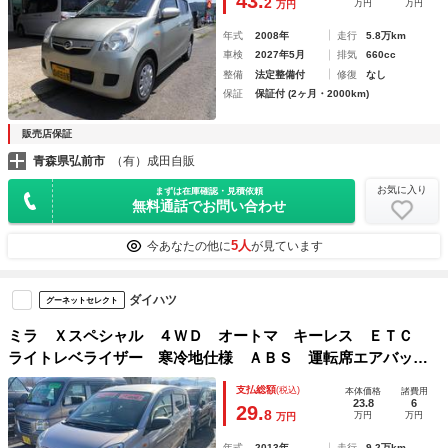
43.
2
万円
万円
万円
年式
2008年
走行
5.8万km
車検
2027年5月
排気
660cc
整備
法定整備付
修復
なし
保証
保証付 (2ヶ月・2000km)
販売店保証
青森県弘前市
（有）成田自販
お気に入り
まずは在庫確認・見積依頼
無料通話でお問い合わせ
5人
今あなたの他に
が見ています
ダイハツ
グーネットセレクト
ミラ Ｘスペシャル ４ＷＤ オートマ キーレス ＥＴＣ
ライトレベライザー 寒冷地仕様 ＡＢＳ 運転席エアバッ
グ エアコン パワーステアリング
支払総額
(税込)
本体価格
諸費用
23.8
6
29.
8
万円
万円
万円
年式
2013年
走行
9.2万km