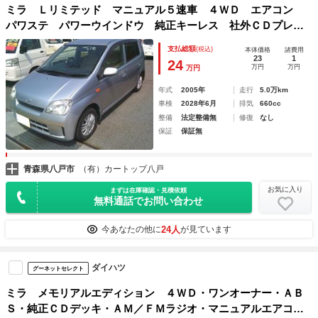
ミラ Ｌリミテッド マニュアル５速車 ４ＷＤ エアコン
パワステ パワーウインドウ 純正キーレス 社外ＣＤプレイ
ヤー ポータブルナビ ドライブレコーダー
支払総額
(税込)
本体価格
諸費用
23
1
24
万円
万円
万円
年式
2005年
走行
5.0万km
車検
2028年6月
排気
660cc
整備
法定整備無
修復
なし
保証
保証無
青森県八戸市
（有）カートップ八戸
お気に入り
まずは在庫確認・見積依頼
無料通話でお問い合わせ
24人
今あなたの他に
が見ています
ダイハツ
グーネットセレクト
ミラ メモリアルエディション ４ＷＤ・ワンオーナー・ＡＢ
Ｓ・純正ＣＤデッキ・ＡＭ／ＦＭラジオ・マニュアルエアコ