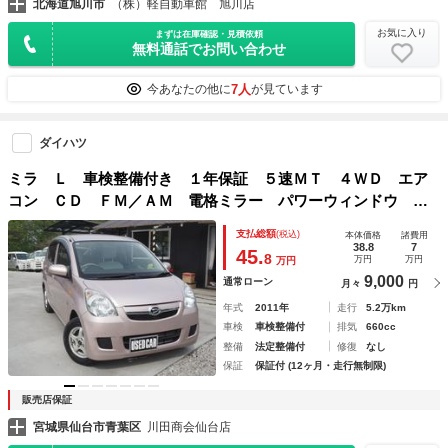
北海道旭川市
（株）軽自動車館 旭川店
お気に入り
まずは在庫確認・見積依頼
無料通話でお問い合わせ
7人
今あなたの他に
が見ています
ダイハツ
ミラ Ｌ 車検整備付き １年保証 ５速ＭＴ ４ＷＤ エア
コン ＣＤ ＦＭ／ＡＭ 電格ミラー パワーウィンドウ パ
ワーステアリング
支払総額
(税込)
本体価格
諸費用
38.8
7
45.
8
万円
万円
万円
9,000
通常ローン
月々
円
年式
2011年
走行
5.2万km
車検
車検整備付
排気
660cc
整備
法定整備付
修復
なし
保証
保証付 (12ヶ月・走行無制限)
販売店保証
宮城県仙台市青葉区
川田商会仙台店