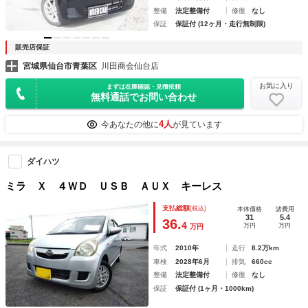
整備
法定整備付
修復
なし
保証
保証付 (12ヶ月・走行無制限)
販売店保証
宮城県仙台市青葉区
川田商会仙台店
お気に入り
まずは在庫確認・見積依頼
無料通話でお問い合わせ
4人
今あなたの他に
が見ています
ダイハツ
ミラ Ｘ ４ＷＤ ＵＳＢ ＡＵＸ キーレス
支払総額
(税込)
本体価格
諸費用
31
5.4
36.
4
万円
万円
万円
年式
2010年
走行
8.2万km
車検
2028年6月
排気
660cc
整備
法定整備付
修復
なし
保証
保証付 (1ヶ月・1000km)