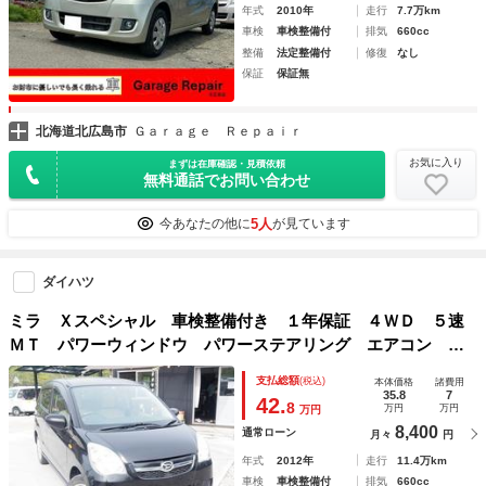
年式
2010年
走行
7.7万km
車検
車検整備付
排気
660cc
整備
法定整備付
修復
なし
保証
保証無
北海道北広島市
Ｇａｒａｇｅ Ｒｅｐａｉｒ
お気に入り
まずは在庫確認・見積依頼
無料通話でお問い合わせ
5人
今あなたの他に
が見ています
ダイハツ
ミラ Ｘスペシャル 車検整備付き １年保証 ４ＷＤ ５速
ＭＴ パワーウィンドウ パワーステアリング エアコン Ｃ
Ｄ ＦＭ／ＡＭ
支払総額
(税込)
本体価格
諸費用
35.8
7
42.
8
万円
万円
万円
8,400
通常ローン
月々
円
年式
2012年
走行
11.4万km
車検
車検整備付
排気
660cc