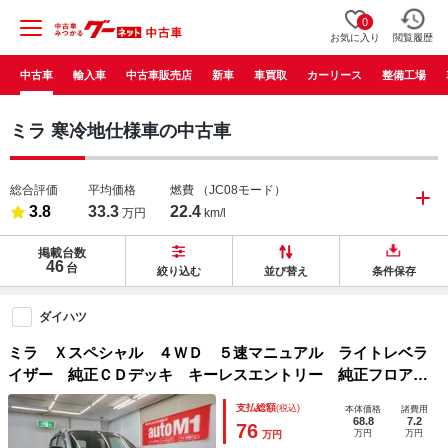
0
お気に入り
閲覧履歴
中古車
輸入車
中古車販売店
新車
車買取
カーリース
整備工場
ミラ 寒冷地仕様車の中古車
総合評価
平均価格
燃費
（JC08モード）
3.8
33.3
22.4
万円
km/l
掲載台数
46
台
絞り込む
並び替え
条件保存
ダイハツ
ミラ Ｘスペシャル ４ＷＤ ５速マニュアル ライトレベラ
イザー 純正ＣＤデッキ キーレスエントリー 純正フロアマ
ット＆ドアバイザー 寒冷地仕様 禁煙車
支払総額
(税込)
本体価格
諸費用
68.8
7.2
76
万円
万円
万円