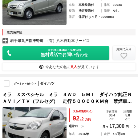
車検
車検整備付
排気
660cc
整備
法定整備付
修復
なし
保証
保証付 (3ヶ月・3000km)
販売店保証
岩手県九戸郡洋野町
（有）八木自動車サービス
お気に入り
まずは在庫確認・見積依頼
無料通話でお問い合わせ
6人
今あなたの他に
が見ています
ダイハツ
グーネットセレクト
ミラ Ｘスペシャル ミラ ４ＷＤ ５ＭＴ ダイハツ純正Ｎ
ＡＶＩ／ＴＶ（フルセグ） 走行５００００ＫＭ台 禁煙車
両 車検整備付 ２０１８年製タイヤ
支払総額
(税込)
本体価格
諸費用
86.4
5.8
92.
2
万円
万円
万円
17,300
通常ローン
月々
円
年式
2016年
走行
5.0万km