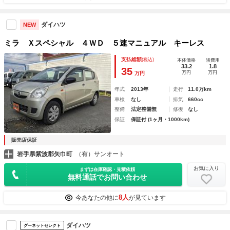
ダイハツ
NEW
ミラ Ｘスペシャル ４ＷＤ ５速マニュアル キーレス
支払総額
(税込)
本体価格
諸費用
33.2
1.8
35
万円
万円
万円
年式
2013年
走行
11.0万km
車検
なし
排気
660cc
整備
法定整備無
修復
なし
保証
保証付 (1ヶ月・1000km)
販売店保証
岩手県紫波郡矢巾町
（有）サンオート
お気に入り
まずは在庫確認・見積依頼
無料通話でお問い合わせ
8人
今あなたの他に
が見ています
ダイハツ
グーネットセレクト