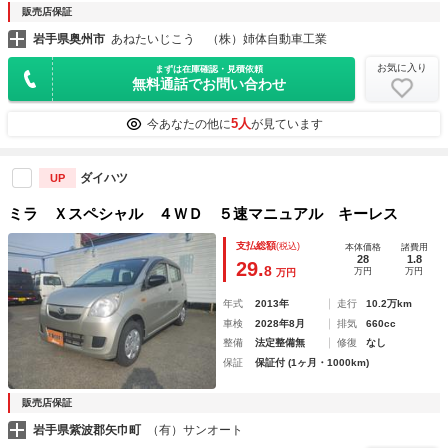
販売店保証
岩手県奥州市
あねたいじこう （株）姉体自動車工業
お気に入り
まずは在庫確認・見積依頼
無料通話でお問い合わせ
5人
今あなたの他に
が見ています
ダイハツ
UP
ミラ Ｘスペシャル ４ＷＤ ５速マニュアル キーレス
支払総額
(税込)
本体価格
諸費用
28
1.8
29.
8
万円
万円
万円
年式
2013年
走行
10.2万km
車検
2028年8月
排気
660cc
整備
法定整備無
修復
なし
保証
保証付 (1ヶ月・1000km)
販売店保証
岩手県紫波郡矢巾町
（有）サンオート