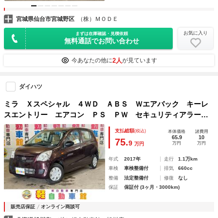
宮城県仙台市宮城野区
（株）ＭＯＤＥ
お気に入り
まずは在庫確認・見積依頼
無料通話でお問い合わせ
2人
今あなたの他に
が見ています
ダイハツ
ミラ Ｘスペシャル ４ＷＤ ＡＢＳ Ｗエアバック キーレ
スエントリー エアコン ＰＳ ＰＷ セキュリティアラー
ム 禁煙車両
支払総額
(税込)
本体価格
諸費用
65.9
10
75.
9
万円
万円
万円
年式
2017年
走行
1.1万km
車検
車検整備付
排気
660cc
整備
法定整備付
修復
なし
保証
保証付 (3ヶ月・3000km)
販売店保証
オンライン商談可