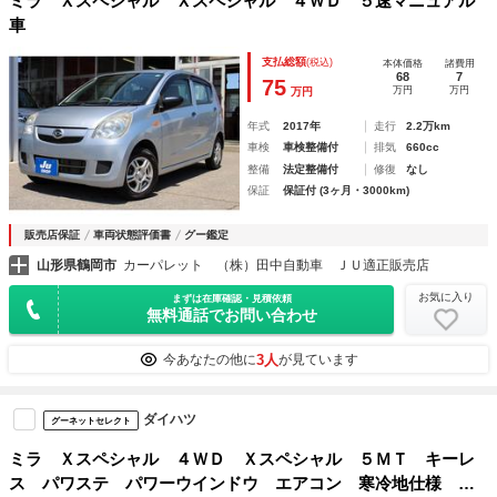
ミラ Ｘスペシャル Ｘスペシャル ４ＷＤ ５速マニュアル
車
支払総額
(税込)
本体価格
諸費用
68
7
75
万円
万円
万円
年式
2017年
走行
2.2万km
車検
車検整備付
排気
660cc
整備
法定整備付
修復
なし
保証
保証付 (3ヶ月・3000km)
販売店保証
車両状態評価書
グー鑑定
山形県鶴岡市
カーパレット （株）田中自動車 ＪＵ適正販売店
お気に入り
まずは在庫確認・見積依頼
無料通話でお問い合わせ
3人
今あなたの他に
が見ています
ダイハツ
グーネットセレクト
ミラ Ｘスペシャル ４ＷＤ Ｘスペシャル ５ＭＴ キーレ
ス パワステ パワーウインドウ エアコン 寒冷地仕様 Ｃ