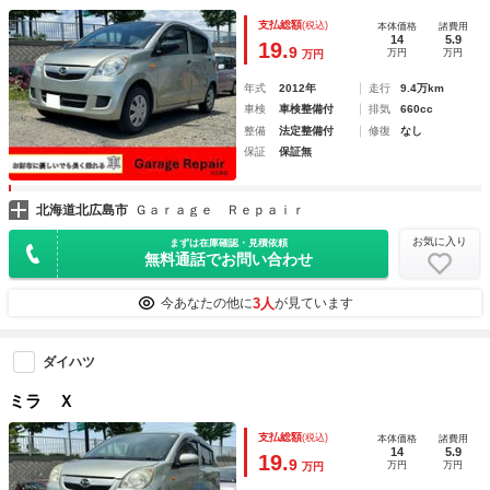
支払総額
(税込)
本体価格
諸費用
14
5.9
19.
9
万円
万円
万円
年式
2012年
走行
9.4万km
車検
車検整備付
排気
660cc
整備
法定整備付
修復
なし
保証
保証無
北海道北広島市
Ｇａｒａｇｅ Ｒｅｐａｉｒ
お気に入り
まずは在庫確認・見積依頼
無料通話でお問い合わせ
3人
今あなたの他に
が見ています
ダイハツ
ミラ Ｘ
支払総額
(税込)
本体価格
諸費用
14
5.9
19.
9
万円
万円
万円