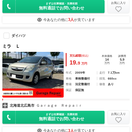
お気に入り
まずは在庫確認・見積依頼
無料通話でお問い合わせ
3人
今あなたの他に
が見ています
ダイハツ
ミラ Ｌ
支払総額
(税込)
本体価格
諸費用
14
5.9
19.
9
万円
万円
万円
年式
2009年
走行
7.1万km
車検
車検整備付
排気
660cc
整備
法定整備付
修復
あり
保証
保証無
北海道北広島市
Ｇａｒａｇｅ Ｒｅｐａｉｒ
お気に入り
まずは在庫確認・見積依頼
無料通話でお問い合わせ
3人
今あなたの他に
が見ています