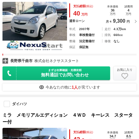
ン・フォグランプ・ヘッドライトレベライザー・パワーウィン
支払総額
(税込)
本体価格
諸費用
ドウ・スペアキー・取扱説明書・保証書
36
4
40
万円
万円
万円
9,300
通常ローン
月々
円
年式
2007年
走行
4.3万km
車検
車検整備付
排気
660cc
整備
法定整備付
修復
なし
保証
保証無
長野県千曲市
株式会社ネクサススタート
お気に入り
まずは在庫確認・見積依頼
無料通話でお問い合わせ
1人
今あなたの他に
が見ています
ダイハツ
ミラ メモリアルエディション ４ＷＤ キーレス スタータ
ー付
支払総額
(税込)
本体価格
諸費用
34.7
8.5