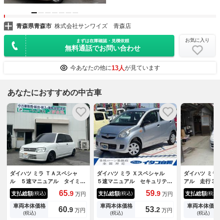
青森県青森市
株式会社サンワイズ 青森店
お気に入り
まずは在庫確認・見積依頼
無料通話でお問い合わせ
13人
今あなたの他に
が見ています
あなたにおすすめの中古車
ダイハツ ミラ ＴＡスペシャ
ダイハツ ミラ Ｘスペシャル
ダイハツ ミラ
ル ５速マニュアル タイミン
５速マニュアル セキュリティ
アル 走行３
グベルト交換済み
ー ダブルエアバック キーレ
０年４迄有り
65.
59.
9
9
支払総額
支払総額
支払総額
(税込)
(税込)
(税込)
万円
万円
スエントリーキー エアーバッ
ステ ２ドア
グ ＡＢＳ 衝突安全ボディ
良し ダイハ
車両本体価格
車両本体価格
車両本体価格
60.
53.
9
2
万円
万円
ナビ ＴＶ Ｂｌｕｅｔｏｏｔ
ミ付き（流用
(税込)
(税込)
(税込)