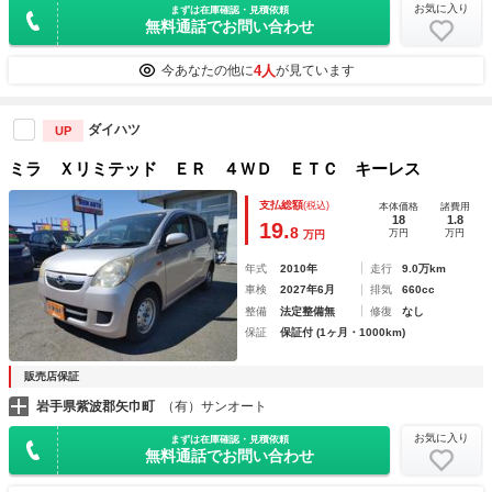
お気に入り
まずは在庫確認・見積依頼
無料通話でお問い合わせ
4人
今あなたの他に
が見ています
ダイハツ
UP
ミラ Ｘリミテッド ＥＲ ４ＷＤ ＥＴＣ キーレス
支払総額
(税込)
本体価格
諸費用
18
1.8
19.
8
万円
万円
万円
年式
2010年
走行
9.0万km
車検
2027年6月
排気
660cc
整備
法定整備無
修復
なし
保証
保証付 (1ヶ月・1000km)
販売店保証
岩手県紫波郡矢巾町
（有）サンオート
お気に入り
まずは在庫確認・見積依頼
無料通話でお問い合わせ