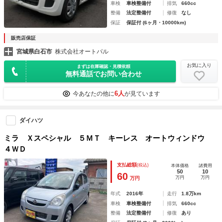
車検
車検整備付
排気
660cc
整備
法定整備付
修復
なし
保証
保証付 (6ヶ月・10000km)
販売店保証
宮城県白石市
株式会社オートパル
お気に入り
まずは在庫確認・見積依頼
無料通話でお問い合わせ
6人
今あなたの他に
が見ています
ダイハツ
ミラ Ｘスペシャル ５ＭＴ キーレス オートウィンドウ
４ＷＤ
支払総額
(税込)
本体価格
諸費用
50
10
60
万円
万円
万円
年式
2016年
走行
1.8万km
車検
車検整備付
排気
660cc
整備
法定整備付
修復
あり