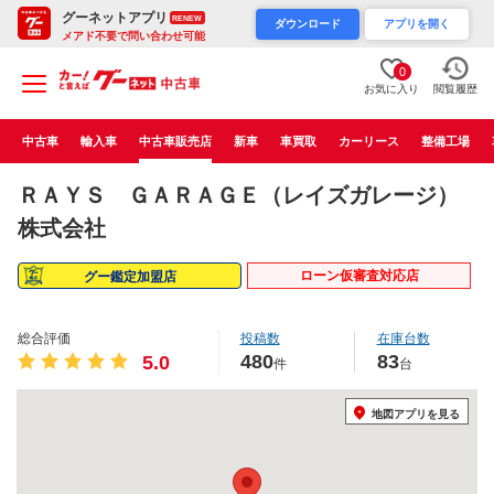
グーネットアプリ
RENEW
ダウンロード
アプリを開く
メアド不要で問い合わせ可能
0
お気に入り
閲覧履歴
中古車
輸入車
中古車販売店
新車
車買取
カーリース
整備工場
ＲＡＹＳ ＧＡＲＡＧＥ（レイズガレージ）
株式会社
ローン仮審査対応店
グー鑑定加盟店
総合評価
投稿数
在庫台数
480
83
5.0
件
台
地図アプリを見る