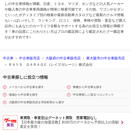
しの中古車情報が満載。日産、トヨタ、マツダ、ホンダなどの人気メーカー
や輸入車の中古車車両価格が簡単に検索可能です。その他、ワゴンやセダン
といったボディタイプ別の検索や最新自動車カタログなど最新のクルマ情報
もいっぱい♪そして、ランキング、口コミ、保険、車検や買取・査定など購入
以外にもあなたのカーライフ全般をサポートする為のお役立ち情報が満載で
す！車の品質にこだわりたい方はプロの鑑定師により鑑定されたグー鑑定車
がおすすめです♪
中古車
中古車販売店
大阪府の中古車販売店
東大阪市の中古車販売店
ＲＡＹＳ ＧＡＲＡＧＥ（レイズガレージ）株式会社
中古車探しに役立つ情報
メーカーから中古車を探す
車種から中古車を探す
地域から中古車を探す
中古車探しに役立つコンテンツ
大阪府の中古車販売店を市区町村から探す
車買取・車査定はグーネット買取 営業電話なし
【日本最大級の加盟店数】約30万のデータから予想以上の高額
査定を実現！