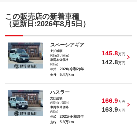
この販売店の新着車種
（更新日:2026年8月5日）
スペーシアギア
支払総額
145.8
万円
(税込)(リ済込)
車両本体価格
142.8
万円
(税込)
2020(令和2)年
年式
5.4万km
走行
ハスラー
支払総額
166.9
万円
(税込)(リ済込)
車両本体価格
163.9
万円
(税込)
2021(令和3)年
年式
5.8万km
走行