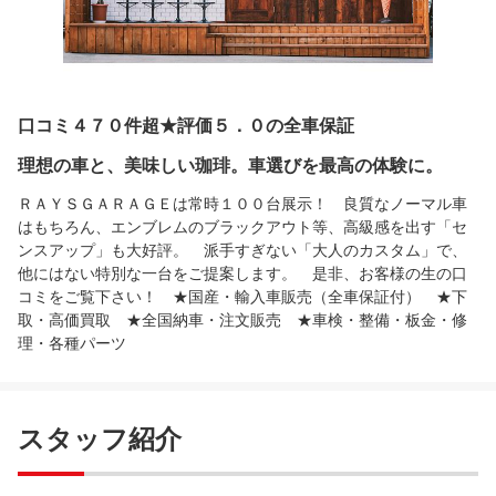
口コミ４７０件超★評価５．０の全車保証
理想の車と、美味しい珈琲。車選びを最高の体験に。
ＲＡＹＳＧＡＲＡＧＥは常時１００台展示！ 良質なノーマル車
はもちろん、エンブレムのブラックアウト等、高級感を出す「セ
ンスアップ」も大好評。 派手すぎない「大人のカスタム」で、
他にはない特別な一台をご提案します。 是非、お客様の生の口
コミをご覧下さい！ ★国産・輸入車販売（全車保証付） ★下
取・高価買取 ★全国納車・注文販売 ★車検・整備・板金・修
理・各種パーツ
スタッフ紹介