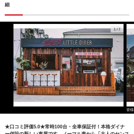
細
1
/
7
皆様
★口コミ評価5.0★常時100台・全車保証付！本格ダイナ
ー併設の新しい車屋です。ノーマル車から「大人のセンス