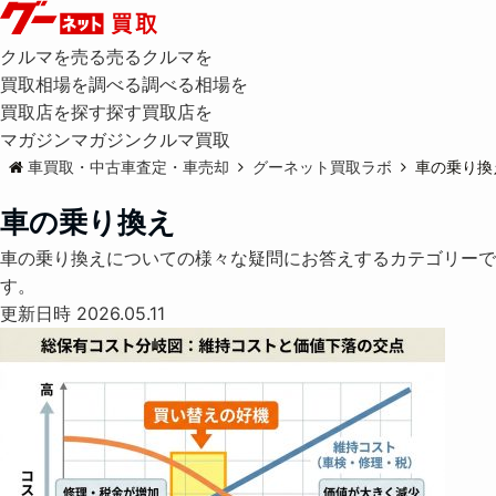
クルマを売る
売る
クルマを
買取相場を調べる
調べる
相場を
買取店を探す
探す
買取店を
マガジン
マガジン
クルマ買取
車買取・中古車査定・車売却
グーネット買取ラボ
車の乗り換
車の乗り換え
車の乗り換えについての様々な疑問にお答えするカテゴリーで
す。
更新日時 2026.05.11