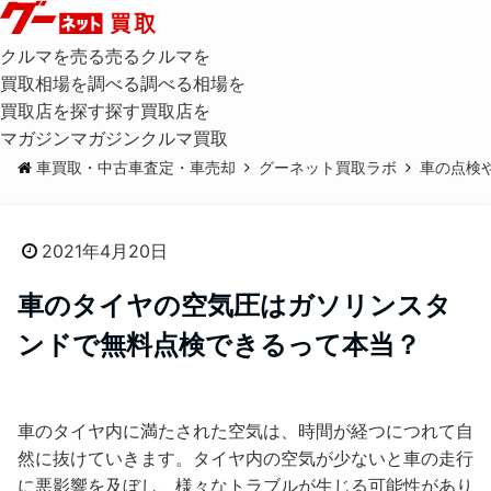
クルマを売る
売る
クルマを
買取相場を調べる
調べる
相場を
買取店を探す
探す
買取店を
マガジン
マガジン
クルマ買取
車買取・中古車査定・車売却
グーネット買取ラボ
車の点検
2021年4月20日
車のタイヤの空気圧はガソリンスタ
ンドで無料点検できるって本当？
車のタイヤ内に満たされた空気は、時間が経つにつれて自
然に抜けていきます。タイヤ内の空気が少ないと車の走行
に悪影響を及ぼし、様々なトラブルが生じる可能性があり