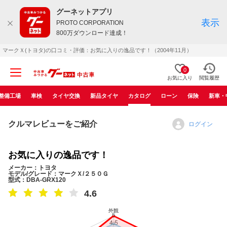
グーネットアプリ
表示
PROTO CORPORATION
800万ダウンロード達成！
マークＸ(トヨタ)の口コミ・評価：お気に入りの逸品です！（2004年11月）
0
お気に入り
閲覧履歴
整備工場
車検
タイヤ交換
新品タイヤ
カタログ
ローン
保険
新車・
クルマレビューをご紹介
ログイン
お気に入りの逸品です！
メーカー：トヨタ
モデル/グレード：マークＸ/２５０Ｇ
型式：DBA-GRX120
4.6