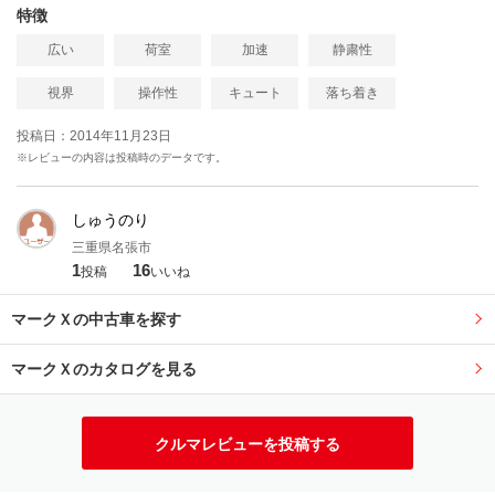
特徴
広い
荷室
加速
静粛性
視界
操作性
キュート
落ち着き
投稿日：2014年11月23日
※レビューの内容は投稿時のデータです。
しゅうのり
三重県名張市
1
16
投稿
いいね
マークＸの中古車を探す
マークＸのカタログを見る
クルマレビューを投稿する