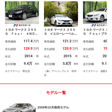
トヨタ マークＸ ２５０
トヨタ マークＸ ２５０
トヨタ マークＸ ２５
Ｇ Ｆｏｕｒ ４ＷＤ
Ｇ イエローレーベル
Ｇ Ｆｏｕｒブラッ
寒冷地仕様 ＳＤナビ
ワンオーナー 禁煙車
ミテッド ４ＷＤ 
117.4
121.2
60.3
万円
万円
バックカメラ ビルトイ
車両価格
純正ＳＤナビ／フルセ
車両価格
ビ 禁煙車 スマー
車両価格
ンＥＴＣ パワーシー
グ バックカメラ クル
ー ＨＩＤヘッド 
129.9
129.9
79.9
万円
万円
支払総額
支払総額
支払総額
ト ＨＩＤヘッドライ
コン ＨＩＤオートライ
トインＥＴＣ 純正
ト オートエアコン プ
ト ハーフレザーシー
インチアルミ オー
2014
2015
2011
年
年
年式
年式
年式
ッシュスタート 純正１
ト パワーシート スマ
イト パワーシート
６インチアルミ 革巻き
ートキー／プッシュスタ
ュアルエアコン Ｂ
9.4万
5.8万
9.1万
km
km
走行距離
走行距離
走行距離
ステアリング
ート 社外１８ＡＷ 革
ｅｔｏｏｔｈ ＤＶ
巻きハンドル／ステアス
生 フルセグ 電動
ネクステージ 帯広店
（株）アーバンブレス 伊丹
ネクステージ 函館北斗
イッチ
ドアミラー
店
モデル一覧
2009年10月発売モデル