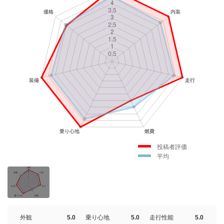
投稿者評価
平均
外観
5.0
乗り心地
5.0
走行性能
5.0