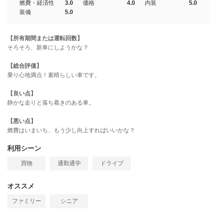
燃費・経済性
3.0
価格
4.0
内装
5.0
装備
5.0
【所有期間または運転回数】
そろそろ、新車にしようかな？
【総合評価】
乗り心地満点！素晴らしい車です。
【良い点】
静かな走りと落ち着きのある車。
【悪い点】
燃費はいまいち、もう少し向上すればいいかな？
利用シーン
買物
通勤通学
ドライブ
オススメ
ファミリー
シニア