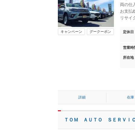
両の仕
お支払
リサイ
キャンペーン
グークーポン
定休日
営業時
所在地
詳細
在庫
ＴＯＭ ＡＵＴＯ ＳＥＲＶＩ