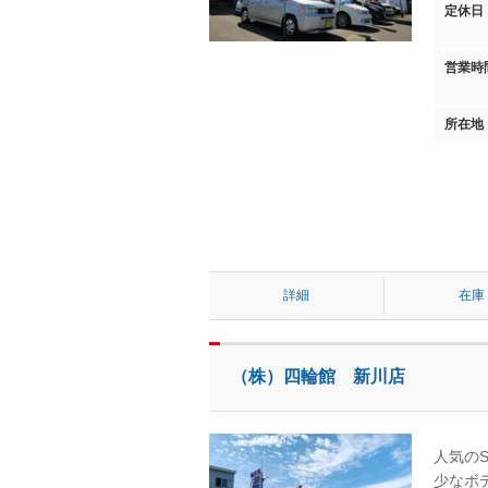
定休日
営業時
所在地
詳細
在庫
（株）四輪館 新川店
人気の
少なボ