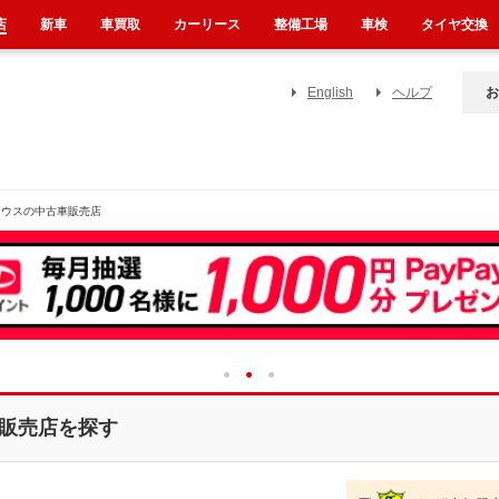
店
新車
車買取
カーリース
整備工場
車検
タイヤ交換
English
ヘルプ
お
リウスの中古車販売店
1
2
3
販売店を探す