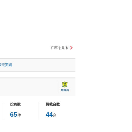
在庫を見る
販売実績
投稿数
掲載台数
65
44
件
台