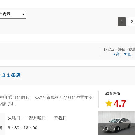
1
2
レビュー評価（総
▲高
▼低
北３１条店
総合評価
目樽川通りに面し、みやた胃腸科となりに位置する
4.7
お店です。
火曜日・一部月曜日・一部祝日
9：30～18：00
間
プリウス Ａ