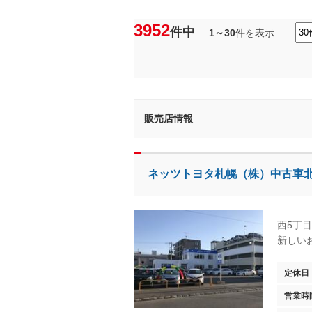
3952
件中
1～30
件を表示
販売店情報
ネッツトヨタ札幌（株）中古車
西5丁
新しい
定休日
営業時