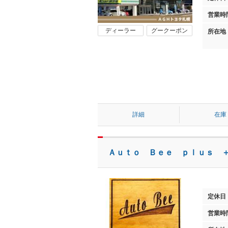
営業時
ディーラー
グークーポン
所在地
詳細
在庫
Ａｕｔｏ Ｂｅｅ ｐｌｕｓ 
定休日
営業時