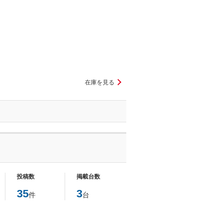
在庫を見る
投稿数
掲載台数
35
3
件
台