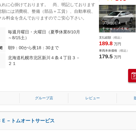
入れに心掛けております。 尚、明記しております
総額には消費税、整備（部品＋工賃）、自動車税、
クル料金を含んでおりますのでご安心下さい。
プリウス Ａ Ｅ－
Ｆｏｕｒ／４Ｗ
毎週月曜日・火曜日（夏季休業8/10月
Ｄ 寒冷地仕様
～8/15土）
支払総額
（税込）
ナビレディセ…
189.8
万円
朝9：00から夜18：30まで
間
車両本体価格
（税込）
179.5
万円
北海道札幌市北区新川４条４丁目３－
２１
グループ店
レビュー
ＣＥ－トムオートサービス