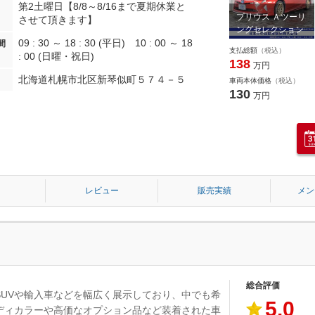
第2土曜日【8/8～8/16まで夏期休業と
プリウス Ａツーリ
させて頂きます】
ングセレクション
09 : 30 ～ 18 : 30 (平日) 10 : 00 ～ 18
間
支払総額
（税込）
: 00 (日曜・祝日)
138
万円
北海道札幌市北区新琴似町５７４－５
車両本体価格
（税込）
130
万円
レビュー
販売実績
メン
総合評価
SUVや輸入車などを幅広く展示しており、中でも希
5.0
ディカラーや高価なオプション品など装着された車