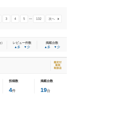
3
4
5
132
次へ
合）
レビュー件数
掲載台数
▲多
▼少
▲多
▼少
投稿数
掲載台数
4
19
件
台