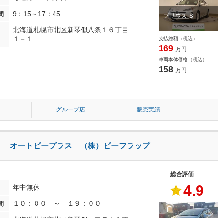
9：15～17：45
間
プリウス Ｓ
北海道札幌市北区新琴似八条１６丁目
１－１
支払総額
（税込）
169
万円
車両本体価格
（税込）
158
万円
グループ店
販売実績
＋ オートビープラス （株）ビーフラップ
総合評価
4.9
年中無休
１０：００ ～ １９：００
間