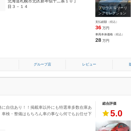
北海道札幌市北区新琴似十二条１０丁
目３－１４
プリウス Ｇツーリ
ングセレクション
支払総額
（税込）
36
万円
車両本体価格
（税込）
28
万円
グループ店
レビュー
総合評価
格に自信あり！！掲載車以外にも特選車多数在庫あ
5.0
。車検・整備はもちろん車の事なら何でもお任せ下