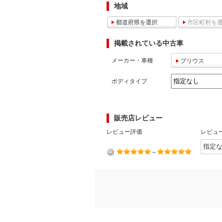
地域
マガジン
都道府県を選択
市区町村を
掲載されている中古車
車カタログ
メーカー・車種
プリウス
自動車ローン
ボディタイプ
保険
販売店レビュー
レビュー
レビュー評価
レビュ
価格相場
～
教習所
用語集