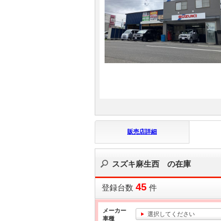
マガジン
車カタログ
自動車ローン
保険
レビュー
販売店詳細
価格相場
スズキ麻生西 の在庫
教習所
45
登録台数
件
用語集
メーカー
選択してください
車種