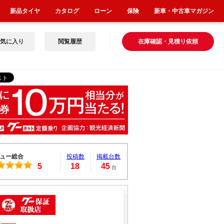
新品タイヤ
カタログ
ローン
保険
新車・中古車マガジン
気に入り
閲覧履歴
在庫確認・見積り依頼
ュー総合
投稿数
掲載台数
5
18
45
台