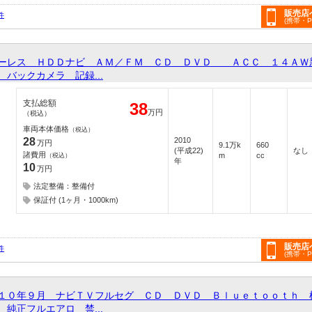
販売店
件
(携帯・
ーレス ＨＤＤナビ ＡＭ／ＦＭ ＣＤ ＤＶＤ ＡＣＣ １４ＡＷ
バックカメラ 記録...
支払総額
38
万円
（税込）
車両本体価格
（税込）
28
2010
万円
9.1万k
660
(平成22)
なし
諸費用
m
cc
（税込）
年
10
万円
法定整備：整備付
保証付 (1ヶ月・1000km)
販売店
件
(携帯・
１０年９月 ナビＴＶフルセグ ＣＤ ＤＶＤ Ｂｌｕｅｔｏｏｔｈ 
純正フルエアロ 禁...