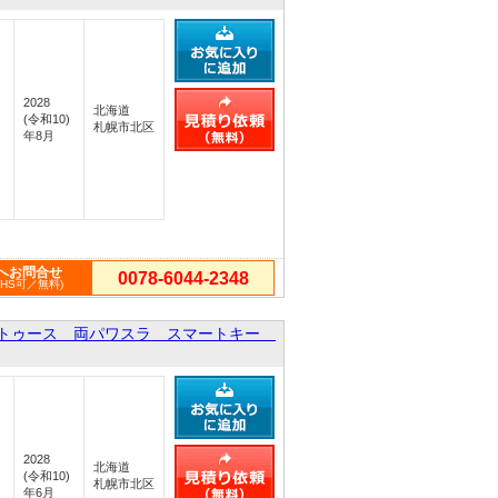
2028
北海道
(令和10)
札幌市北区
年8月
へお問合せ
0078-6044-2348
PHS可／無料)
ートゥース 両パワスラ スマートキー
2028
北海道
(令和10)
札幌市北区
年6月