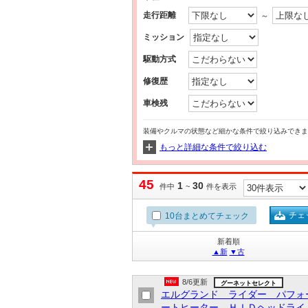
走行距離
～
ミッション
駆動方式
修復歴
車検残
装備やクルマの状態など細かな条件で絞り込みできま
もっと詳細な条件で絞り込む
45
1
30
件中
~
件を表示
チェ
10台まとめてチェック
新着順
▲新
▼古
8/6更新
グーネットセレクト
エルグランド ライダー パフォ
ートヒーター ＨＩＤヘッドライト