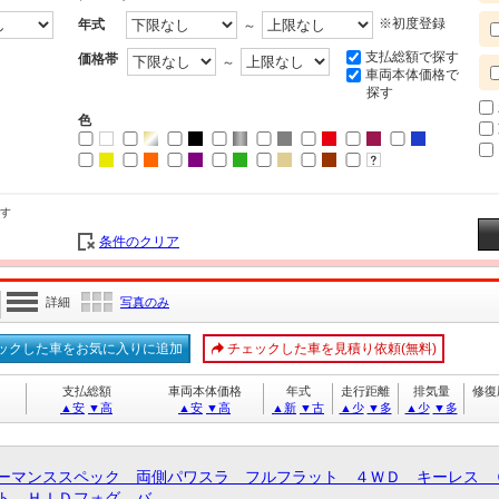
※初度登録
年式
～
支払総額で探す
価格帯
～
車両本体価格で
探す
色
す
条件のクリア
詳細
写真のみ
ックした車をお気に入りに追加
チェックした車を見積り依頼(無料)
支払総額
車両本体価格
年式
走行距離
排気量
修復
▲安
▼高
▲安
▼高
▲新
▼古
▲少
▼多
▲少
▼多
ーマンススペック 両側パワスラ フルフラット ４ＷＤ キーレス 
 ＨＩＤフォグ バ...