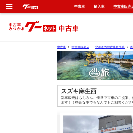
中古車
輸入車
中古車販売
新車
中古車
中古車
中古車販売店
北海道の中古車販売店
輸入車
クルマ買取
カーリース
スズキ麻生西
新車販売はもちろん、優良中古車のご提案、
タイヤ交換
ます！！些細な事でもなんでもご相談くださ
整備工場
車検