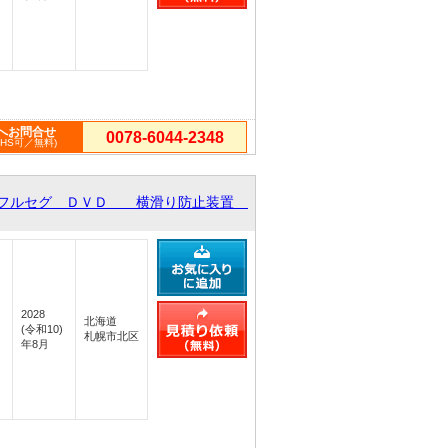
へお問合せ
0078-6044-2348
PHS可／無料)
ＴＶフルセグ ＤＶＤ 横滑り防止装置
2028
北海道
(令和10)
札幌市北区
年8月