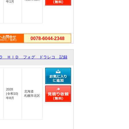
年1月
へお問合せ
0078-6044-2348
PHS可／無料)
ラ ＨＩＤ フォグ ドラレコ 記録
2028
北海道
(令和10)
札幌市北区
年8月