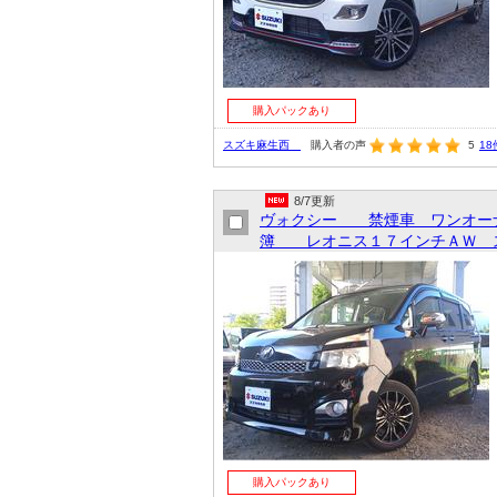
購入パックあり
スズキ麻生西
購入者の声
5
18
8/7更新
ヴォクシー 禁煙車 ワンオーナ
簿 レオニス１７インチＡＷ ス
購入パックあり