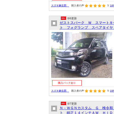
スズキ麻生西
購入者の声
5
18
8/6更新
ゼストスパーク Ｗ スマートキ
ト フォグランプ スペアタイヤ 
購入パックあり
スズキ麻生西
購入者の声
5
18
8/7更新
Ｎ－ＷＧＮカスタム Ｇ 検令和
ト 純正１４インチＡＷ ＨＩＤ 