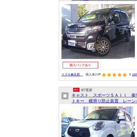
購入パックあり
スズキ麻生西
購入者の声
5
18
8/7更新
キャスト スポーツＳＡＩＩ 衝
トキー 横滑り防止装置 レーンキ