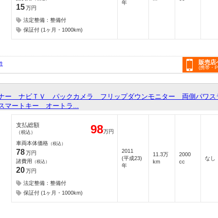
年
15
万円
法定整備：整備付
保証付 (1ヶ月・1000km)
販売店
件
(携帯・
ー ナビＴＶ パックカメラ フリップダウンモニター 両側パワス
マートキー オートラ...
支払総額
98
万円
（税込）
車両本体価格
（税込）
78
2011
万円
11.3万
2000
(平成23)
なし
諸費用
km
cc
（税込）
年
20
万円
法定整備：整備付
保証付 (1ヶ月・1000km)