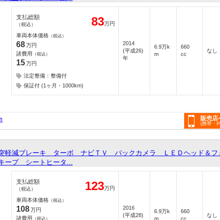
支払総額
83
万円
（税込）
車両本体価格
（税込）
68
2014
万円
6.9万k
660
(平成26)
なし
諸費用
m
cc
（税込）
年
15
万円
法定整備：整備付
保証付 (1ヶ月・1000km)
販売店
件
(携帯・
突軽減ブレーキ ターボ ナビＴＶ バックカメラ ＬＥＤヘッド＆
ープ シートヒータ...
支払総額
123
万円
（税込）
車両本体価格
（税込）
108
2016
万円
6.9万k
660
(平成28)
なし
諸費用
m
cc
（税込）