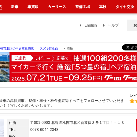
店
新車
車買取
カーリース
整備工場
車検
タイヤ交換
English
ヘルプ
お
札幌市北区の中古車販売店
スズキ麻生西
在庫
レビ
愛車の高価買取、整備・車検・板金塗装等すべてをフォローさせていただき
い！！宜しくお願いいたします。
住所
〒001-0903 北海道札幌市北区新琴似３条１丁目４－１３
TEL
0078-6044-2348
FAX