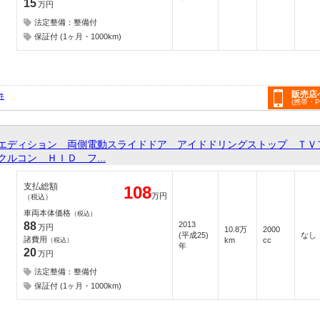
15
万円
法定整備：整備付
保証付 (1ヶ月・1000km)
販売店
件
(携帯・
ーエディション 両側電動スライドドア アイドドリングストップ 
ルコン ＨＩＤ フ...
支払総額
108
万円
（税込）
車両本体価格
（税込）
88
2013
万円
10.8万
2000
(平成25)
なし
諸費用
km
cc
（税込）
年
20
万円
法定整備：整備付
保証付 (1ヶ月・1000km)