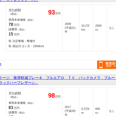
支払総額
93
万円
（税込）
車両本体価格
（税込）
78
2009
万円
10.2万
2500
(平成21)
なし
諸費用
km
cc
（税込）
年
15
万円
法定整備：整備付
保証付 (1ヶ月・1000km)
販売店
件
(携帯・
ケージ 衝突軽減ブレーキ フルエアロ ＴＶ バックカメラ ブル
ックハーフレザーシ...
支払総額
98
万円
（税込）
車両本体価格
（税込）
83
2017
万円
6.2万k
660
(平成29)
なし
諸費用
m
cc
（税込）
年