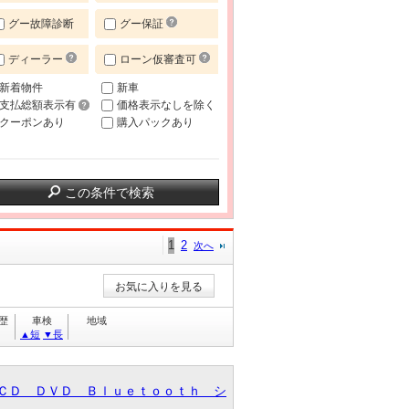
グー故障診断
グー保証
ディーラー
ローン仮審査可
新着物件
新車
支払総額表示有
価格表示なしを除く
クーポンあり
購入パックあり
この条件で検索
1
2
次へ
お気に入りを見る
歴
車検
地域
▲短
▼長
ＣＤ ＤＶＤ Ｂｌｕｅｔｏｏｔｈ シ