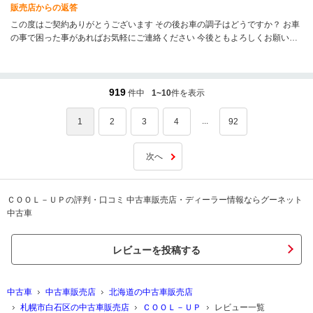
販売店からの返答
この度はご契約ありがとうございます その後お車の調子はどうですか？ お車
の事で困った事があればお気軽にご連絡ください 今後ともよろしくお願い致
します
919
件中
1~10
件を表示
...
1
2
3
4
92
次へ
ＣＯＯＬ－ＵＰの評判・口コミ 中古車販売店・ディーラー情報ならグーネット
中古車
レビューを投稿する
中古車
中古車販売店
北海道の中古車販売店
札幌市白石区の中古車販売店
ＣＯＯＬ－ＵＰ
レビュー一覧