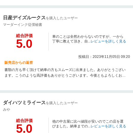
日産デイズルークス
を購入したユーザー
マーダーインク従僕秘書
総合評価
車のことは全然わからないのですが、一から
5.0
丁寧に教えて頂き、自...
レビューを詳しく見る
投稿日：2023年11月05日 09:20
販売店からの返答
書類の方も早く頂けて納車の方もスムーズに出来ました。ありがとうござい
ます。こうのような高評価もありがとうございます。今後ともよろしくお願
い致します。クールアップ 社員一度
ダイハツミライース
を購入したユーザー
みや
総合評価
他の中古屋に比べ値段が安いのでこの店を選
5.0
びました。納車までの...
レビューを詳しく見る