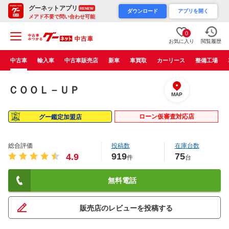
グーネットアプリ
RENEW
ダウンロード
アプリを開く
メアド不要で問い合わせ可能
0
お気に入り
閲覧履歴
中古車
輸入車
中古車販売店
新車
車買取
カーリース
整備工場
ＣＯＯＬ－ＵＰ
MAP
ローン仮審査対応店
グー鑑定加盟店
総合評価
投稿数
在庫台数
919
75
4.9
件
台
無料電話
販売店のレビューを投稿する