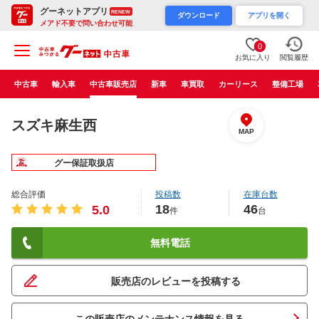
グーネットアプリ
RENEW
ダウンロード
アプリを開く
メアド不要で問い合わせ可能
0
お気に入り
閲覧履歴
中古車
輸入車
中古車販売店
新車
車買取
カーリース
整備工場
スズキ麻生西
MAP
グー保証取扱店
総合評価
投稿数
在庫台数
18
46
5.0
件
台
無料電話
販売店のレビューを投稿する