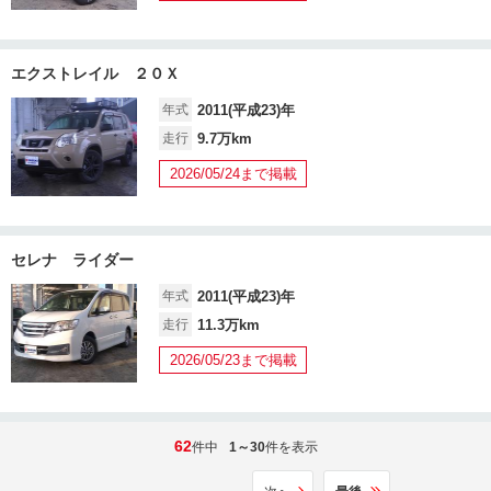
エクストレイル ２０Ｘ
年式
2011(平成23)年
走行
9.7万km
2026/05/24まで掲載
セレナ ライダー
年式
2011(平成23)年
走行
11.3万km
2026/05/23まで掲載
62
件中
1～30
件を表示