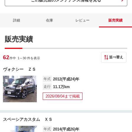
この販売店のメンテナンス情報を見る
詳細
在庫
レビュー
販売実績
販売実績
62
並べ替え
件中 1
～30 件を表示
ヴォクシー ＺＳ
年式
2012(平成24)年
走行
11.1万km
2026/08/04まで掲載
スペーシアカスタム ＸＳ
年式
2014(平成26)年