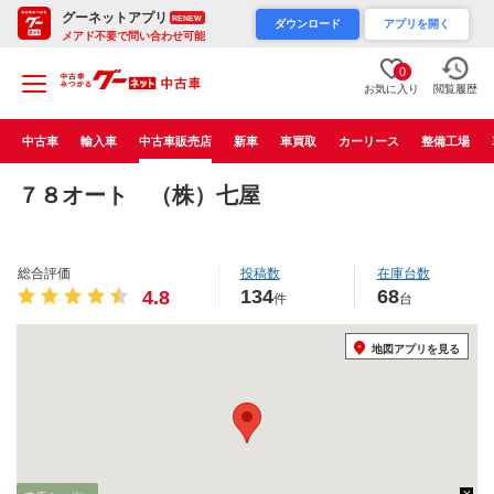
グーネットアプリ
RENEW
ダウンロード
アプリを開く
メアド不要で問い合わせ可能
0
お気に入り
閲覧履歴
中古車
輸入車
中古車販売店
新車
車買取
カーリース
整備工場
７８オート （株）七屋
総合評価
投稿数
在庫台数
134
68
4.8
件
台
地図アプリを見る