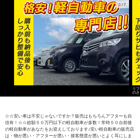
1
/
7
リフ
のさ
☆☆安い車は不安じゃないですか？販売はもちろんアフターも自
信有！☆☆総額５０万円以下の軽自動車が多数！常時５０台前後
の軽自動車があなたをお迎えしております♪安い軽自動車の販売店
は・物が悪い・アフターが悪い・接客態度が悪いとよく耳にしま