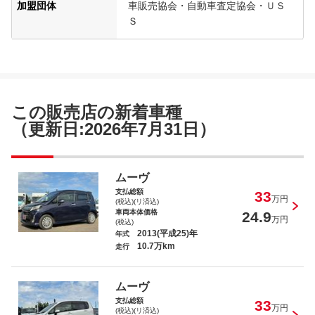
加盟団体
車販売協会・自動車査定協会・ＵＳ
Ｓ
この販売店の新着車種
（更新日:2026年7月31日）
ムーヴ
支払総額
33
万円
(税込)(リ済込)
車両本体価格
24.9
万円
(税込)
2013(平成25)年
年式
10.7万km
走行
ムーヴ
支払総額
33
万円
(税込)(リ済込)