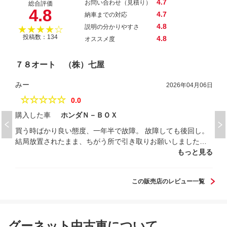
4.7
お問い合わせ（見積り）
総合評価
4.8
4.7
納車までの対応
4.8
説明の分かりやすさ
★★★★☆
投稿数：134
4.8
オススメ度
７８オート （株）七屋
みー
2026年04月06日
☆☆☆☆☆
0.0
購入した車
ホンダＮ－ＢＯＸ
買う時ばかり良い態度、一年半で故障。 故障しても後回し。
結局放置されたまま、ちがう所で引き取りお願いしました。
対応悪すぎです。
もっと見る
この販売店のレビュー一覧
グーネット中古車について