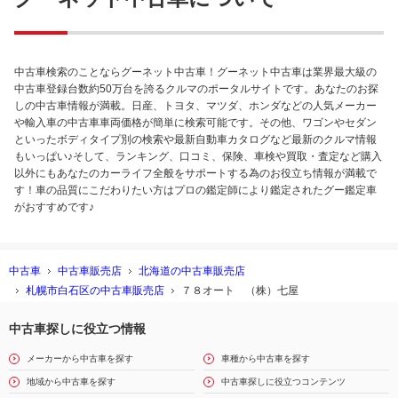
中古車検索のことならグーネット中古車！グーネット中古車は業界最大級の
中古車登録台数約50万台を誇るクルマのポータルサイトです。あなたのお探
しの中古車情報が満載。日産、トヨタ、マツダ、ホンダなどの人気メーカー
や輸入車の中古車車両価格が簡単に検索可能です。その他、ワゴンやセダン
といったボディタイプ別の検索や最新自動車カタログなど最新のクルマ情報
もいっぱい♪そして、ランキング、口コミ、保険、車検や買取・査定など購入
以外にもあなたのカーライフ全般をサポートする為のお役立ち情報が満載で
す！車の品質にこだわりたい方はプロの鑑定師により鑑定されたグー鑑定車
がおすすめです♪
中古車
中古車販売店
北海道の中古車販売店
札幌市白石区の中古車販売店
７８オート （株）七屋
中古車探しに役立つ情報
メーカーから中古車を探す
車種から中古車を探す
地域から中古車を探す
中古車探しに役立つコンテンツ