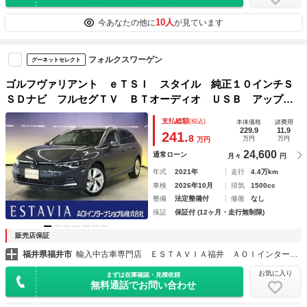
10人
今あなたの他に
が見ています
フォルクスワーゲン
グーネットセレクト
ゴルフヴァリアント ｅＴＳＩ スタイル 純正１０インチＳ
ＳＤナビ フルセグＴＶ ＢＴオーディオ ＵＳＢ アップル
カープレイ アンドロイドオート Ｂカメラ テクノロジーＰ
支払総額
(税込)
本体価格
諸費用
ＫＧ シートヒーター ステアリングヒーター ヘッドアップ
229.9
11.9
241.
8
万円
万円
万円
ディスプレイ
24,600
通常ローン
月々
円
年式
2021年
走行
4.4万km
車検
2026年10月
排気
1500cc
整備
法定整備付
修復
なし
保証
保証付 (12ヶ月・走行無制限)
販売店保証
福井県福井市
輸入中古車専門店 ＥＳＴＡＶＩＡ福井 ＡＯＩインターナショナル㈱
お気に入り
まずは在庫確認・見積依頼
無料通話でお問い合わせ