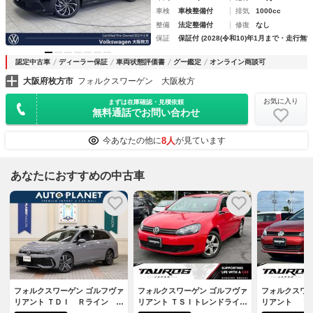
車検
車検整備付
排気
1000cc
整備
法定整備付
修復
なし
保証
保証付 (2028(令和10)年1月まで・走行無制
認定中古車
ディーラー保証
車両状態評価書
グー鑑定
オンライン商談可
大阪府枚方市
フォルクスワーゲン 大阪枚方
お気に入り
まずは在庫確認・見積依頼
無料通話でお問い合わせ
8人
今あなたの他に
が見ています
あなたにおすすめの中古車
フォルクスワーゲン ゴルフヴァ
フォルクスワーゲン ゴルフヴァ
フォルクスワー
リアント ＴＤＩ Ｒライン 後
リアント ＴＳＩトレンドライン
リアント Ｔ