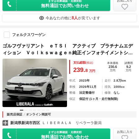
お気に入り
まずは在庫確認・見積依頼
無料通話でお問い合わせ
8人
今あなたの他に
が見ています
フォルクスワーゲン
ゴルフヴァリアント ｅＴＳＩ アクティブ プラチナムエデ
ィション Ｖｏｌｋｓｗａｇｅｎ純正インフォテイメントシス
テム Ｄｉｓｃｏｖｅｒ Ｐｒｏ ＳＳＤナビゲーションシ
支払総額
(税込)
本体価格
諸費用
ステム 地デジＴＶ受信 Ｂｌｕｅｔｏｏｔｈ Ａｐｐ
230.6
9.2
239.
8
万円
万円
万円
ｌｅ ＣａｒＰｌａｙ オールインセーフティ
年式
2023年
走行
2.8万km
車検
2026年11月
排気
1000cc
整備
法定整備付
修復
なし
保証
保証付 (1ヶ月・走行無制限)
販売店保証
オンライン商談可
新潟県新潟市西区
ＬＩＢＥＲＡＬＡ リベラーラ新潟
お気に入り
まずは在庫確認・見積依頼
無料通話でお問い合わせ