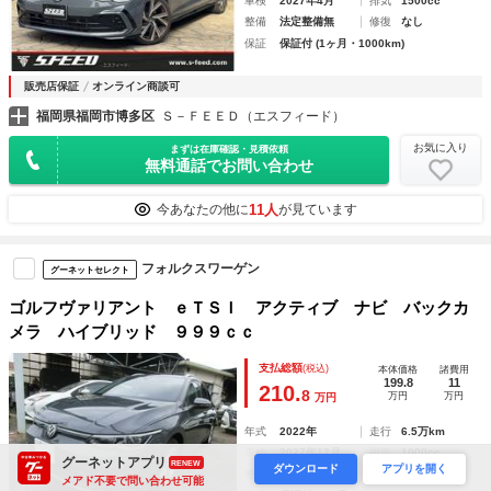
車検
2027年4月
排気
1500cc
整備
法定整備無
修復
なし
保証
保証付 (1ヶ月・1000km)
販売店保証
オンライン商談可
福岡県福岡市博多区
Ｓ－ＦＥＥＤ（エスフィード）
お気に入り
まずは在庫確認・見積依頼
無料通話でお問い合わせ
11人
今あなたの他に
が見ています
フォルクスワーゲン
グーネットセレクト
ゴルフヴァリアント ｅＴＳＩ アクティブ ナビ バックカ
メラ ハイブリッド ９９９ｃｃ
支払総額
(税込)
本体価格
諸費用
199.8
11
210.
8
万円
万円
万円
年式
2022年
走行
6.5万km
車検
2027年12月
排気
1000cc
グーネットアプリ
RENEW
ダウンロード
アプリを開く
整備
法定整備付
修復
なし
メアド不要で問い合わせ可能