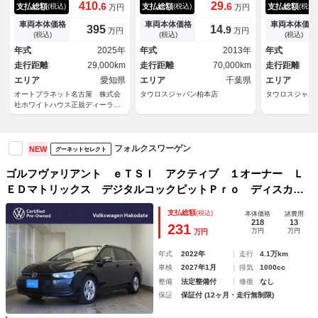
期モデル／ワンオーナー／禁煙
ブルーモーションテクノロジ
トライン 純
410.
29.
6
6
支払総額
支払総額
支払総額
(税込)
(税込)
(税込)
万円
万円
車／グレー＆ブラックコンビレ
ー ユーザー買取車 純正１８
メラ アダプ
ザー／衝突軽減ブレーキ／ＡＣ
インチホイール ＥＴ
ントロール 
車両本体価格
車両本体価格
車両本体価格
395
14.
9
万円
万円
Ｃ／Ｃａｒｐｌａｙ／Ａｎｄｒ
Ｃ オートエアコン パワー
（サンセット
(税込)
(税込)
(税込)
ｏｉｄＡｕｔｏ／ナビ／全周囲
ステアリング 社外ナビ テレ
ク）
年式
2025年
年式
2013年
年式
カメラ／パワーテールゲート／
ビ
走行距離
29,000km
走行距離
70,000km
走行距離
シートヒーター／パワーシート
／
エリア
愛知県
エリア
千葉県
エリア
オートプラネット名古屋 株式会
タウロスジャパン柏本店
タウロスジャパ
社ホワイトハウス正規ディーラー
グループ
フォルクスワーゲン
NEW
グーネットセレクト
ゴルフヴァリアント ｅＴＳＩ アクティブ １オーナー Ｌ
ＥＤマトリックス デジタルコックピットＰｒｏ ディスカバ
ーＰｒｏ ＤＴＶ アダプティブクルーズコントロール レー
支払総額
(税込)
本体価格
諸費用
ンキープ レーンチェンジアシスト パークアシスト ＸＤ
218
13
231
万円
万円
万円
Ｓ 純正１６ＡＷ
年式
2022年
走行
4.1万km
車検
2027年1月
排気
1000cc
整備
法定整備付
修復
なし
保証
保証付 (12ヶ月・走行無制限)