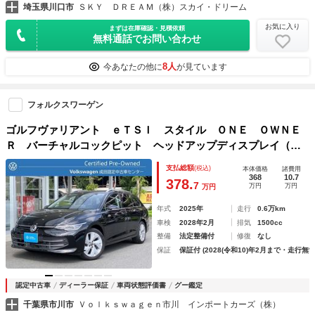
埼玉県川口市
ＳＫＹ ＤＲＥＡＭ（株）スカイ・ドリーム
お気に入り
まずは在庫確認・見積依頼
無料通話でお問い合わせ
8人
今あなたの他に
が見ています
フォルクスワーゲン
ゴルフヴァリアント ｅＴＳＩ スタイル ＯＮＥ ＯＷＮＥ
Ｒ バーチャルコックピット ヘッドアップディスプレイ（Ｈ
ＵＤ） マトリックスＬＥＤヘッドライト 電動テールゲー
支払総額
(税込)
本体価格
諸費用
ト ナビゲーションシステム パークディスタンスコントロー
368
10.7
378.
7
万円
万円
万円
ル 車線逸脱警報
年式
2025年
走行
0.6万km
車検
2028年2月
排気
1500cc
整備
法定整備付
修復
なし
保証
保証付 (2028(令和10)年2月まで・走行無制
認定中古車
ディーラー保証
車両状態評価書
グー鑑定
千葉県市川市
Ｖｏｌｋｓｗａｇｅｎ市川 インポートカーズ（株）