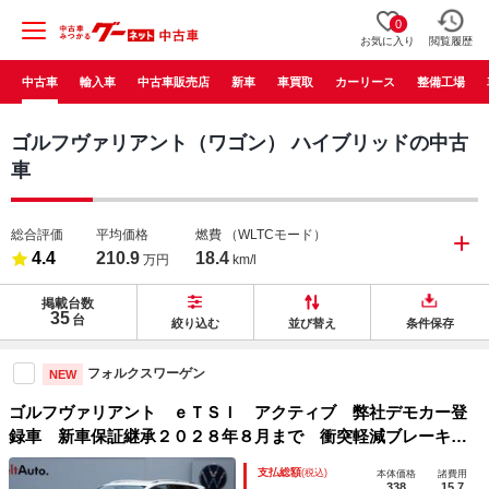
0
お気に入り
閲覧履歴
中古車
輸入車
中古車販売店
新車
車買取
カーリース
整備工場
ゴルフヴァリアント（ワゴン） ハイブリッドの中古
車
総合評価
平均価格
燃費
（WLTCモード）
4.4
210.9
18.4
万円
km/l
掲載台数
35
台
絞り込む
並び替え
条件保存
フォルクスワーゲン
NEW
ゴルフヴァリアント ｅＴＳＩ アクティブ 弊社デモカー登
録車 新車保証継承２０２８年８月まで 衝突軽減ブレーキ
トラベルアシスト ＩＱライト ヘッドアップディスプレイ
支払総額
(税込)
本体価格
諸費用
サイドアシスト リアトラフィックアラート 電動リアゲー
338
15.7