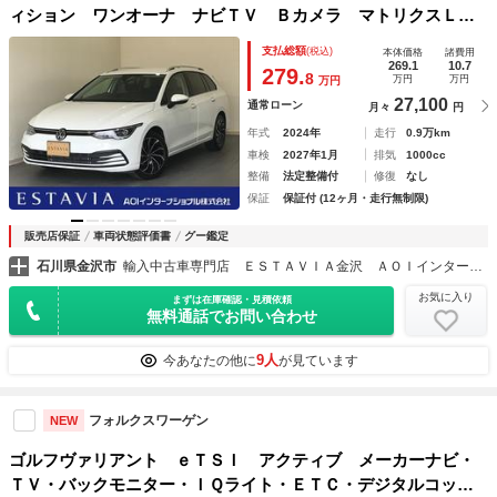
ィション ワンオーナ ナビＴＶ Ｂカメラ マトリクスＬＥ
Ｄ アダプティブクルーズ レーン／サイドアシスト ヘッド
支払総額
(税込)
本体価格
諸費用
アップディスプレイ デジタルメーター スマートキー２個
269.1
10.7
279.
8
万円
万円
万円
27,100
通常ローン
月々
円
年式
2024年
走行
0.9万km
車検
2027年1月
排気
1000cc
整備
法定整備付
修復
なし
保証
保証付 (12ヶ月・走行無制限)
販売店保証
車両状態評価書
グー鑑定
石川県金沢市
輸入中古車専門店 ＥＳＴＡＶＩＡ金沢 ＡＯＩインターナショナル（株）
お気に入り
まずは在庫確認・見積依頼
無料通話でお問い合わせ
9人
今あなたの他に
が見ています
フォルクスワーゲン
NEW
ゴルフヴァリアント ｅＴＳＩ アクティブ メーカーナビ・
ＴＶ・バックモニター・ＩＱライト・ＥＴＣ・デジタルコック