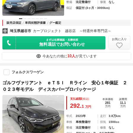
整備
法定整備付
修復
なし
保証
保証付 (3ヶ月・3000km)
販売店保証
車両状態評価書
グー鑑定
埼玉県越谷市
カープロジェクト 越谷店 ～特選外車専門店～
お気に入り
まずは在庫確認・見積依頼
無料通話でお問い合わせ
10人
今あなたの他に
が見ています
フォルクスワーゲン
ゴルフヴァリアント ｅＴＳＩ Ｒライン 安心１年保証 ２
０２３年モデル ディスカバープロパッケージ
支払総額
(税込)
本体価格
諸費用
281
11.1
292.
1
万円
万円
万円
年式
2023年
走行
3.8万km
車検
車検整備付
排気
1500cc
整備
法定整備付
修復
なし