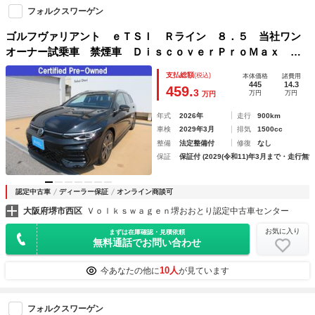
フォルクスワーゲン
ゴルフヴァリアント ｅＴＳＩ Ｒライン ８．５ 当社ワン
オーナー試乗車 禁煙車 ＤｉｓｃｏｖｅｒＰｒｏＭａｘ Ａ
ｐｐ－Ｃｏｎｎｅｃｔ ＴｅｃｈＰ（アラウンドビューモニタ
支払総額
(税込)
本体価格
諸費用
ー ＩＱＬＩＧＨＴ パワーテールゲートＥａｓｙＯｐｅｎ
445
14.3
459.
3
万円
万円
万円
＆Ｃｌｏｓｅ）
年式
2026年
走行
900km
車検
2029年3月
排気
1500cc
整備
法定整備付
修復
なし
保証
保証付 (2029(令和11)年3月まで・走行無制
認定中古車
ディーラー保証
オンライン商談可
大阪府堺市西区
Ｖｏｌｋｓｗａｇｅｎ堺おおとり認定中古車センター
お気に入り
まずは在庫確認・見積依頼
無料通話でお問い合わせ
10人
今あなたの他に
が見ています
フォルクスワーゲン