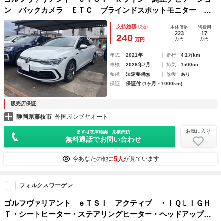
ン バックカメラ ＥＴＣ ブラインドスポットモニター ア
ダクティブクルーズコントロール シートヒーター ドライブ
支払総額
(税込)
本体価格
諸費用
レコーダー
223
17
240
万円
万円
万円
年式
2021年
走行
4.1万km
車検
2028年7月
排気
1500cc
整備
法定整備無
修復
あり
保証
保証付 (1ヶ月・1000km)
販売店保証
静岡県藤枝市
外国屋シブヤオート
お気に入り
まずは在庫確認・見積依頼
無料通話でお問い合わせ
5人
今あなたの他に
が見ています
フォルクスワーゲン
ゴルフヴァリアント ｅＴＳＩ アクティブ ・ＩＱＬＩＧＨ
Ｔ・シートヒーター・ステアリングヒーター・ヘッドアップデ