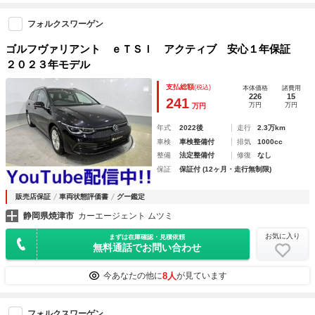
フォルクスワーゲン
ゴルフヴァリアント ｅＴＳＩ アクティブ 安心１年保証
２０２３年モデル
支払総額
(税込)
本体価格
諸費用
226
15
241
万円
万円
万円
年式
2022後
走行
2.3万km
車検
車検整備付
排気
1000cc
整備
法定整備付
修復
なし
保証
保証付 (12ヶ月・走行無制限)
販売店保証
車両状態評価書
グー鑑定
静岡県焼津市
カーエージェント ムツミ
お気に入り
まずは在庫確認・見積依頼
無料通話でお問い合わせ
8人
今あなたの他に
が見ています
フォルクスワーゲン