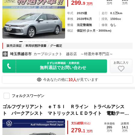
299.
9
万円
万円
万円
ｕｅｔｏｏｔｈ ワイヤレス充電
年式
2025後
走行
0.1万km
車検
2028年6月
排気
1500cc
整備
法定整備無
修復
なし
保証
保証付 (3ヶ月・3000km)
販売店保証
車両状態評価書
グー鑑定
埼玉県越谷市
カープロジェクト 越谷店 ～特選外車専門店～
お気に入り
まずは在庫確認・見積依頼
無料通話でお問い合わせ
10人
今あなたの他に
が見ています
フォルクスワーゲン
ゴルフヴァリアント ｅＴＳＩ Ｒライン トラベルアシス
ト パークアシスト マトリックスＬＥＤライト 電動テール
ゲート デジタルコクピットプロ ＥＴＣ バックカメラ ア
支払総額
(税込)
本体価格
諸費用
ップルカープレイ 当社下取り ワンオーナー 禁煙車
265
14.1
279.
1
万円
万円
万円