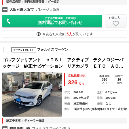
販売店保証
車両状態評価書
グー鑑定
大阪府東大阪市
ガレージ大阪東
お気に入り
まずは在庫確認・見積依頼
無料通話でお問い合わせ
5人
今あなたの他に
が見ています
フォルクスワーゲン
グーネットセレクト
ゴルフヴァリアント ｅＴＳＩ アクティブ テクノロジーパ
ッケージ 純正ナビゲーション リアカメラ ＥＴＣ ＡＣ
Ｃ レーンチェンジアシスト ヘッドアップディスプレイ パ
支払総額
(税込)
本体価格
諸費用
ワーテールゲート ＬＥＤマトリックスヘッドライト 純正１
310
16
326
万円
万円
万円
６インチアルミ
年式
2024年
走行
0.7万km
車検
2027年10月
排気
1000cc
整備
法定整備付
修復
なし
保証
保証付 (2027(令和9)年10月まで・走行無制
認定中古車
ディーラー保証
福島県郡山市
フォルクスワーゲン郡山