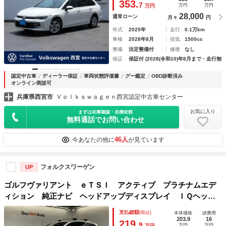
353.
7
万円
万円
万円
ト シートヒーター
28,000
通常ローン
月々
円
年式
2025年
走行
0.1万km
車検
2028年8月
排気
1500cc
整備
法定整備付
修復
なし
保証
保証付 (2028(令和10)年8月まで・走行無制
認定中古車
ディーラー保証
車両状態評価書
グー鑑定
OBD診断済み
オンライン商談可
兵庫県西宮市
Ｖｏｌｋｓｗａｇｅｎ西宮認定中古車センター
お気に入り
まずは在庫確認・見積依頼
無料通話でお問い合わせ
46人
今あなたの他に
が見ています
フォルクスワーゲン
UP
ゴルフヴァリアント ｅＴＳＩ アクティブ プラチナムエデ
ィション 純正ナビ ヘッドアップディスプレイ ＩＱヘッド
ライト バックカメラ レーンチェンジアシストシステム デ
支払総額
(税込)
本体価格
諸費用
イライト ワイヤレス充電 フルセグ スマートキー ダイナ
203.9
16
219.
9
万円
万円
万円