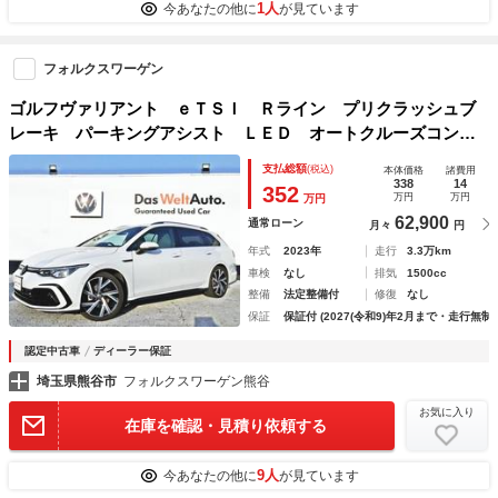
1人
今あなたの他に
が見ています
フォルクスワーゲン
ゴルフヴァリアント ｅＴＳＩ Ｒライン プリクラッシュブ
レーキ パーキングアシスト ＬＥＤ オートクルーズコント
ロール オートエアコン 横滑り防止装置 盗難防止システ
支払総額
(税込)
本体価格
諸費用
ム サイドエアバッグ ＵＳＢ スマートキー エアバッグ
338
14
352
万円
万円
万円
ＥＴＣ
62,900
通常ローン
月々
円
年式
2023年
走行
3.3万km
車検
なし
排気
1500cc
整備
法定整備付
修復
なし
保証
保証付 (2027(令和9)年2月まで・走行無制
認定中古車
ディーラー保証
埼玉県熊谷市
フォルクスワーゲン熊谷
お気に入り
在庫を確認・見積り依頼する
9人
今あなたの他に
が見ています