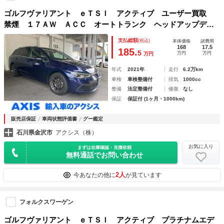
ゴルフヴァリアント ｅＴＳＩ アクティブ ユーザー買取
禁煙 １７ＡＷ ＡＣＣ オートトランク ヘッドアップディ
スプレイ 純正ナビＴＶ バックカメラ フロント＆リヤドラ
支払総額
(税込)
本体価格
諸費用
レコ 令和８年５月ディーラーでバッテリー交換 令和５年４
168
17.5
185.
5
万円
万円
万円
月コーティング施工
年式
2021年
走行
6.2万km
車検
車検整備付
排気
1000cc
整備
法定整備付
修復
なし
保証
保証付 (1ヶ月・1000km)
販売店保証
車両状態評価書
グー鑑定
石川県金沢市
アクシス（株）
お気に入り
まずは在庫確認・見積依頼
無料通話でお問い合わせ
2人
今あなたの他に
が見ています
フォルクスワーゲン
ゴルフヴァリアント ｅＴＳＩ アクティブ プラチナムエデ