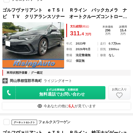
ゴルフヴァリアント ｅＴＳＩ Ｒライン バックカメラ ナ
ビ ＴＶ クリアランスソナー オートクルーズコントロー
ル レーンアシスト 衝突被害軽減システム アルミホイー
支払総額
(税込)
本体価格
諸費用
ル ＬＥＤヘッドランプ スマートキー アイドリングストッ
296
15.4
311.
4
万円
万円
万円
プ シートヒーター
年式
2023年
走行
0.7万km
車検
2026年9月
排気
1500cc
整備
法定整備無
修復
なし
保証
保証無
車両状態評価書
グー鑑定
岡山県都窪郡早島町
ライジングオート
お気に入り
まずは在庫確認・見積依頼
無料通話でお問い合わせ
6人
今あなたの他に
が見ています
フォルクスワーゲン
グーネットセレクト
ゴルフヴァリアント ｅＴＳＩ Ｒライン 純正ナビゲーショ