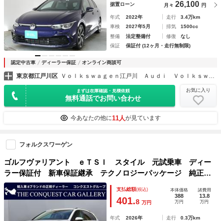
26,100
据置ローン
月々
円
年式
2022年
走行
3.4万km
車検
2027年5月
排気
1500cc
整備
法定整備付
修復
なし
保証
保証付 (12ヶ月・走行無制限)
認定中古車
ディーラー保証
オンライン商談可
東京都江戸川区
Ｖｏｌｋｓｗａｇｅｎ江戸川 Ａｕｄｉ Ｖｏｌｋｓｗａｇｅｎ Ｒｅｔａｉｌ Ｊａｐａｎ株式会社
お気に入り
まずは在庫確認・見積依頼
無料通話でお問い合わせ
11人
今あなたの他に
が見ています
フォルクスワーゲン
ゴルフヴァリアント ｅＴＳＩ スタイル 元試乗車 ディー
ラー保証付 新車保証継承 テクノロジーパッケージ 純正ド
ラレコ前後付き パールホワイト ナビ ヘッドアップディス
支払総額
(税込)
本体価格
諸費用
プレイ パワーテールゲート
388
13.8
401.
8
万円
万円
万円
年式
2026年
走行
0.3万km