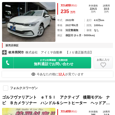
ピットプロ・ヘッドアップディスプレイ・アダプティブクルー
支払総額
(税込)
本体価格
諸費用
ズコントロール・パワーバックドア・パークセンサー・プッシ
224.5
10.5
235
万円
万円
万円
ュスタート
年式
2022年
走行
4.6万km
車検
2027年6月
排気
1000cc
整備
法定整備無
修復
なし
保証
保証付 (3ヶ月・5000km)
販売店保証
岐阜県関市
株式会社 アイミヤ自動車 【ＪＵ適正販売店】
お気に入り
まずは在庫確認・見積依頼
無料通話でお問い合わせ
12人
今あなたの他に
が見ています
フォルクスワーゲン
ゴルフヴァリアント ｅＴＳＩ アクティブ 後期モデル ナ
ビ Ｂカメラソナー ハンドル＆シートヒーター ヘッドアッ
プディスプレイ 電動リアゲート ＡＣＣ ＩＱ－ＬＥＤライ
支払総額
(税込)
本体価格
諸費用
ト スマートキー ＡｐｐｌｅＣａｒＰｌａｙ ＵＳＢ Ｂｌ
285
14.9