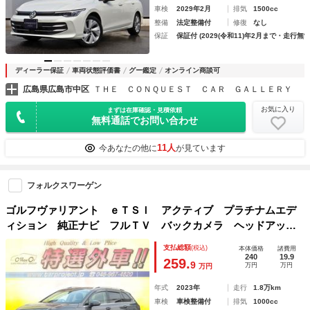
車検
2029年2月
排気
1500cc
整備
法定整備付
修復
なし
保証
保証付 (2029(令和11)年2月まで・走行無制
ディーラー保証
車両状態評価書
グー鑑定
オンライン商談可
広島県広島市中区
ＴＨＥ ＣＯＮＱＵＥＳＴ ＣＡＲ ＧＡＬＬＥＲＹ
お気に入り
まずは在庫確認・見積依頼
無料通話でお問い合わせ
11人
今あなたの他に
が見ています
フォルクスワーゲン
ゴルフヴァリアント ｅＴＳＩ アクティブ プラチナムエデ
ィション 純正ナビ フルＴＶ バックカメラ ヘッドアップ
ディスプレイ ＩＱ－ＬＥＤライト ＡＣＣ 衝突軽減 スマ
支払総額
(税込)
本体価格
諸費用
ートキー ワイヤレス充電 ＡｐｐｌｅＣａｒＰｌａｙ ＵＳ
240
19.9
259.
9
万円
万円
万円
Ｂ Ｂｌｕｅｔｏｏｔｈ パドルシフト
年式
2023年
走行
1.8万km
車検
車検整備付
排気
1000cc