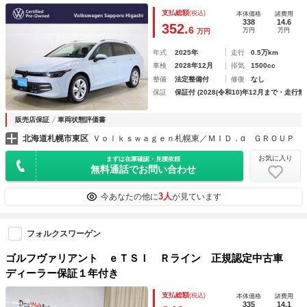
ィスプレイ・ワイヤレスチャージング・リアカメラ・ＥＴＣ・
支払総額
(税込)
本体価格
諸費用
新車保証継承
338
14.6
352.
6
万円
万円
万円
年式
2025年
走行
0.5万km
車検
2028年12月
排気
1500cc
整備
法定整備付
修復
なし
保証
保証付 (2028(令和10)年12月まで・走行無
販売店保証
車両状態評価書
北海道札幌市東区
Ｖｏｌｋｓｗａｇｅｎ札幌東／ＭＩＤ．α ＧＲＯＵＰ
お気に入り
まずは在庫確認・見積依頼
無料通話でお問い合わせ
3人
今あなたの他に
が見ています
フォルクスワーゲン
ゴルフヴァリアント ｅＴＳＩ Ｒライン 正規認定中古車
ディーラー保証１年付き
支払総額
(税込)
本体価格
諸費用
335
14.1