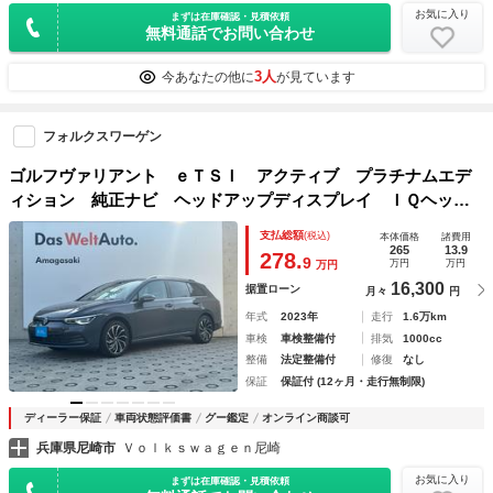
お気に入り
まずは在庫確認・見積依頼
無料通話でお問い合わせ
3人
今あなたの他に
が見ています
フォルクスワーゲン
ゴルフヴァリアント ｅＴＳＩ アクティブ プラチナムエデ
ィション 純正ナビ ヘッドアップディスプレイ ＩＱヘッド
ライト バックカメラ レーンチェンジアシストシステム デ
支払総額
(税込)
本体価格
諸費用
イライト ワイヤレス充電 フルセグ スマートキー ダイナ
265
13.9
278.
9
万円
万円
万円
ミックライトアシスト オートライト
16,300
据置ローン
月々
円
年式
2023年
走行
1.6万km
車検
車検整備付
排気
1000cc
整備
法定整備付
修復
なし
保証
保証付 (12ヶ月・走行無制限)
ディーラー保証
車両状態評価書
グー鑑定
オンライン商談可
兵庫県尼崎市
Ｖｏｌｋｓｗａｇｅｎ尼崎
お気に入り
まずは在庫確認・見積依頼