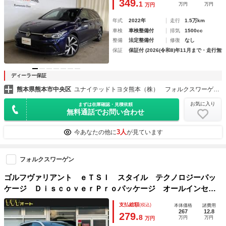
349.
1
万円
万円
万円
年式
2022年
走行
1.5万km
車検
車検整備付
排気
1500cc
整備
法定整備付
修復
なし
保証
保証付 (2026(令和8)年11月まで・走行無制
ディーラー保証
熊本県熊本市中央区
ユナイテッドトヨタ熊本（株） フォルクスワーゲン熊本中央
お気に入り
まずは在庫確認・見積依頼
無料通話でお問い合わせ
3人
今あなたの他に
が見ています
フォルクスワーゲン
ゴルフヴァリアント ｅＴＳＩ スタイル テクノロジーパッ
ケージ ＤｉｓｃｏｖｅｒＰｒｏパッケージ オールインセー
フティ ヘッドアップディスプレイ デジタルコックピットプ
支払総額
(税込)
本体価格
諸費用
ロ ＬＥＤ シートヒーター ナビ 地デジ Ｂカメラ １７
267
12.8
279.
8
万円
万円
万円
ＡＷ 禁煙