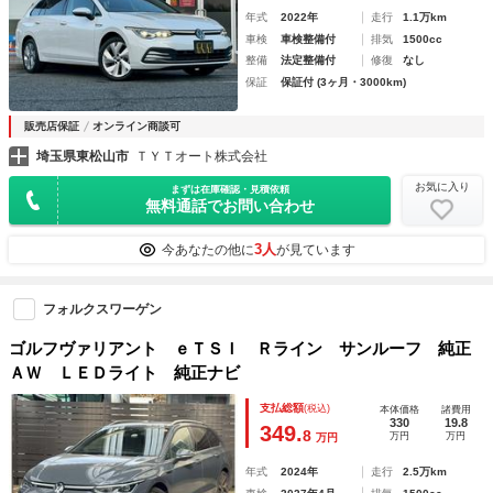
年式
2022年
走行
1.1万km
車検
車検整備付
排気
1500cc
整備
法定整備付
修復
なし
保証
保証付 (3ヶ月・3000km)
販売店保証
オンライン商談可
埼玉県東松山市
ＴＹＴオート株式会社
お気に入り
まずは在庫確認・見積依頼
無料通話でお問い合わせ
3人
今あなたの他に
が見ています
フォルクスワーゲン
ゴルフヴァリアント ｅＴＳＩ Ｒライン サンルーフ 純正
ＡＷ ＬＥＤライト 純正ナビ
支払総額
(税込)
本体価格
諸費用
330
19.8
349.
8
万円
万円
万円
年式
2024年
走行
2.5万km