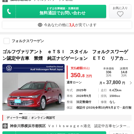
お気に入り
まずは在庫確認・見積依頼
無料通話でお問い合わせ
3人
今あなたの他に
が見ています
フォルクスワーゲン
ゴルフヴァリアント ｅＴＳＩ スタイル フォルクスワーゲ
ン認定中古車 禁煙 純正ナビゲーション ＥＴＣ リアカメ
ラ アダプティブクルーズコントロール 電動リアゲート 純
支払総額
(税込)
本体価格
諸費用
正アルミホイール
336
14.8
350.
8
万円
万円
万円
37,800
通常ローン
月々
円
年式
2025年
走行
0.4万km
車検
2028年9月
排気
1500cc
整備
法定整備付
修復
なし
保証
保証付 (2028(令和10)年9月まで・走行無制
ディーラー保証
オンライン商談可
神奈川県横浜市都筑区
Ｖｏｌｋｓｗａｇｅｎ港北 認定中古車センター Ａｕｄｉ Ｖｏｌｋｓｗａｇｅｎ Ｒｅｔａｉｌ Ｊａｐａｎ株式会社