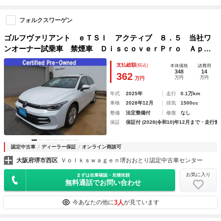
フォルクスワーゲン
ゴルフヴァリアント ｅＴＳＩ アクティブ ８．５ 当社ワ
ンオーナー試乗車 禁煙車 ＤｉｓｃｏｖｅｒＰｒｏ Ａｐｐ
－Ｃｏｎｎｅｃｔ ＴｅｃｈＰ（ダイナミックライトアシス
支払総額
(税込)
本体価格
諸費用
ト ＩＱＬＩＧＨＴ Ｐテールゲート ダイナミックターンイ
348
14
362
万円
万円
万円
ンジケーター）
年式
2025年
走行
0.1万km
車検
2028年12月
排気
1500cc
整備
法定整備付
修復
なし
保証
保証付 (2028(令和10)年12月まで・走行無
認定中古車
ディーラー保証
オンライン商談可
大阪府堺市西区
Ｖｏｌｋｓｗａｇｅｎ堺おおとり認定中古車センター
お気に入り
まずは在庫確認・見積依頼
無料通話でお問い合わせ
3人
今あなたの他に
が見ています