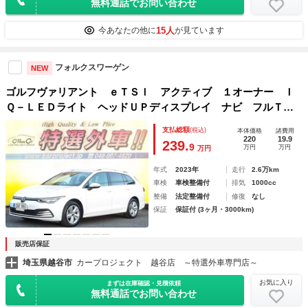
無料通話でお問い合わせ
15人
今あなたの他に
が見ています
フォルクスワーゲン
NEW
ゴルフヴァリアント ｅＴＳＩ アクティブ １オーナー Ｉ
Ｑ－ＬＥＤライト ヘッドＵＰディスプレイ ナビ フルＴ
Ｖ バックカメラ ＡＣＣ 衝突軽減 電動Ｒゲート スマー
支払総額
(税込)
本体価格
諸費用
トキー ＥＴＣ ＡｐｐｌｅＣａｒＰｌａｙ ＵＳＢ Ｂｌｕ
220
19.9
239.
9
万円
万円
万円
ｅｔｏｏｔｈ
年式
2023年
走行
2.6万km
車検
車検整備付
排気
1000cc
整備
法定整備付
修復
なし
保証
保証付 (3ヶ月・3000km)
販売店保証
埼玉県越谷市
カープロジェクト 越谷店 ～特選外車専門店～
お気に入り
まずは在庫確認・見積依頼
無料通話でお問い合わせ