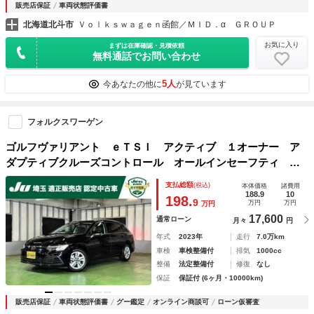
販売店保証
車両状態評価書
北海道北斗市
Ｖｏｌｋｓｗａｇｅｎ函館／ＭＩＤ．α ＧＲＯＵＰ
お気に入り
まずは在庫確認・見積依頼
無料通話でお問い合わせ
5人
今あなたの他に
が見ています
フォルクスワーゲン
ゴルフヴァリアント ｅＴＳＩ アクティブ １オーナー ア
ダプティブクルーズコントロール オールインセーフティ Ｌ
ＥＤヘッドライト Ａｐｐｌｅカープレイ Ａｎｄｒｏｉｄオ
支払総額
(税込)
本体価格
諸費用
ート バックカメラ ワイヤレス充電 ＥＴＣ 液晶メータ
188.9
10
198.
9
万円
万円
万円
ー ６か月保証付き
17,600
通常ローン
月々
円
年式
2023年
走行
7.0万km
車検
車検整備付
排気
1000cc
整備
法定整備付
修復
なし
保証
保証付 (6ヶ月・10000km)
販売店保証
車両状態評価書
グー鑑定
オンライン商談可
ローン仮審査