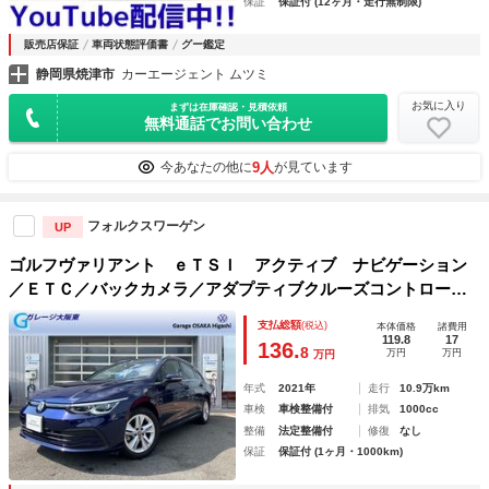
保証
保証付 (12ヶ月・走行無制限)
販売店保証
車両状態評価書
グー鑑定
静岡県焼津市
カーエージェント ムツミ
お気に入り
まずは在庫確認・見積依頼
無料通話でお問い合わせ
9人
今あなたの他に
が見ています
フォルクスワーゲン
UP
ゴルフヴァリアント ｅＴＳＩ アクティブ ナビゲーション
／ＥＴＣ／バックカメラ／アダプティブクルーズコントロール
／オートエアコン／プッシュスタート／パドルシフト／オート
支払総額
(税込)
本体価格
諸費用
ライト／純正アルミホイール
119.8
17
136.
8
万円
万円
万円
年式
2021年
走行
10.9万km
車検
車検整備付
排気
1000cc
整備
法定整備付
修復
なし
保証
保証付 (1ヶ月・1000km)