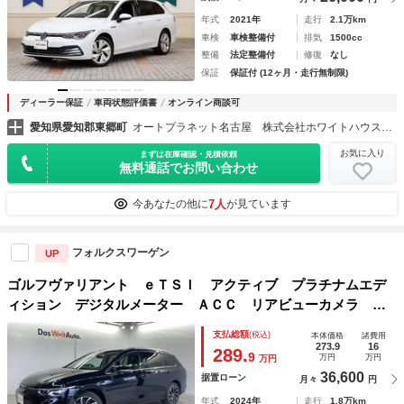
年式
2021年
走行
2.1万km
車検
車検整備付
排気
1500cc
整備
法定整備付
修復
なし
保証
保証付 (12ヶ月・走行無制限)
ディーラー保証
車両状態評価書
オンライン商談可
愛知県愛知郡東郷町
オートプラネット名古屋 株式会社ホワイトハウス正規ディーラーグループ
お気に入り
まずは在庫確認・見積依頼
無料通話でお問い合わせ
7人
今あなたの他に
が見ています
フォルクスワーゲン
UP
ゴルフヴァリアント ｅＴＳＩ アクティブ プラチナムエデ
ィション デジタルメーター ＡＣＣ リアビューカメラ ヘ
ッドアップディスプレイ ３ゾーンエアコン コーナーセンサ
支払総額
(税込)
本体価格
諸費用
ー 純正ナビ キーレスエントリー オートホールド
273.9
16
289.
9
万円
万円
万円
36,600
据置ローン
月々
円
年式
2024年
走行
1.8万km