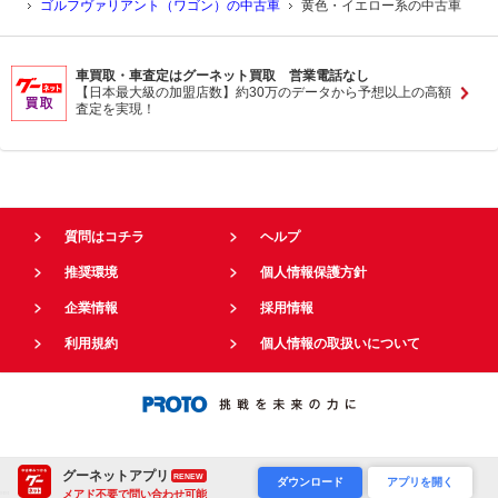
ゴルフヴァリアント（ワゴン）の中古車
黄色・イエロー系の中古車
車買取・車査定はグーネット買取 営業電話なし
【日本最大級の加盟店数】約30万のデータから予想以上の高額
査定を実現！
質問はコチラ
ヘルプ
推奨環境
個人情報保護方針
企業情報
採用情報
利用規約
個人情報の取扱いについて
グーネットアプリ
RENEW
ダウンロード
アプリを開く
メアド不要で問い合わせ可能
"
"