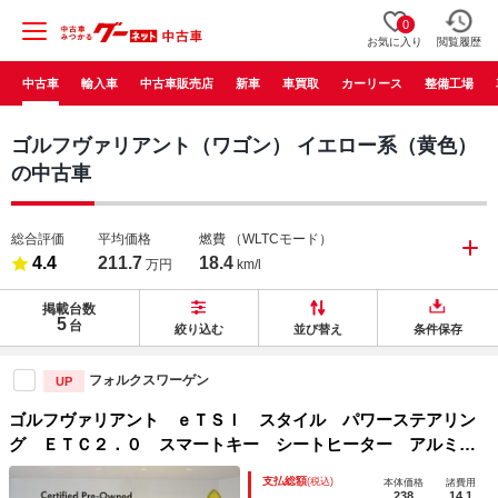
0
お気に入り
閲覧履歴
中古車
輸入車
中古車販売店
新車
車買取
カーリース
整備工場
ゴルフヴァリアント（ワゴン） イエロー系（黄色）
の中古車
総合評価
平均価格
燃費
（WLTCモード）
4.4
211.7
18.4
万円
km/l
掲載台数
5
台
絞り込む
並び替え
条件保存
フォルクスワーゲン
UP
ゴルフヴァリアント ｅＴＳＩ スタイル パワーステアリン
グ ＥＴＣ２．０ スマートキー シートヒーター アルミホ
イール エアバッグ エアコン 盗難防止システム 横滑り防
支払総額
(税込)
本体価格
諸費用
止装置 記録簿 レーダークルーズ
238
14.1