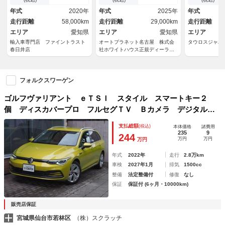
限保証付 アダプティブクルー
ｏｉｄＡｕｔｏ／ナビ／全周囲
ステアリング
年式
2020年
年式
2025年
年式
ズコントロール 禁煙車 ＬＥ
カメラ／パワーテールゲート／
ビ
走行距離
58,000km
走行距離
29,000km
走行距離
Ｄヘッドライト フルセグ ブ
シートヒーター／パワーシート
ラインドスポットモニター
エリア
愛知県
／
エリア
愛知県
エリア
輸入車専門店 ファイントラスト
オートプラネット名古屋 株式会
タウロスジャパ
春日井店
社ホワイトハウス正規ディーラー
グループ
フォルクスワーゲン
ゴルフヴァリアント ｅＴＳＩ スタイル スマートキー２
個 ディスカバープロ フルセグＴＶ Ｂカメラ デジタルコ
ックピットプロ エマージェンシーアシスト テクノロジーＰ
支払総額
(税込)
本体価格
諸費用
ＫＧ 純正１７インチＡＷ シートヒーター ＥＴＣ２．０
235
9
244
万円
万円
万円
年式
2022年
走行
2.8万km
車検
2027年1月
排気
1500cc
整備
法定整備付
修復
なし
保証
保証付 (6ヶ月・10000km)
販売店保証
宮城県仙台市若林区
（株）スクラッチ