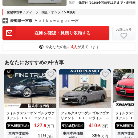
保証
保証付 (2026(令和8)年11月まで・走行無制
認定中古車
ディーラー保証
オンライン商談可
愛知県一宮市
Ｖｏｌｋｓｗａｇｅｎ一宮
お気に入り
在庫を確認・見積り依頼する
4人
今あなたの他に
が見ています
あなたにおすすめの中古車
UP
フォルクスワーゲン ゴルフヴァ
フォルクスワーゲン ゴルフヴァ
フォルクスワー
リアント ＴＳＩ コンフォート
リアント ＴＤＩ Ｒライン 後
リアント ＴＳ
ライン マイスター 特別仕様
期モデル／ワンオーナー／禁煙
ブルーモーシ
127.
410.
9
6
支払総額
支払総額
支払総額
(税込)
(税込)
(税込)
万円
万円
車 ＤｉｓｃｏｖｅｒＰｒｏ
車／グレー＆ブラックコンビレ
ー ユーザー
９．２インチナビ パーキング
ザー／衝突軽減ブレーキ／ＡＣ
インチホイ
車両本体価格
車両本体価格
車両本体価格
119
395
万円
万円
アシスト ６ヶ月走行距離無制
Ｃ／Ｃａｒｐｌａｙ／Ａｎｄｒ
Ｃ オートエ
(税込)
(税込)
(税込)