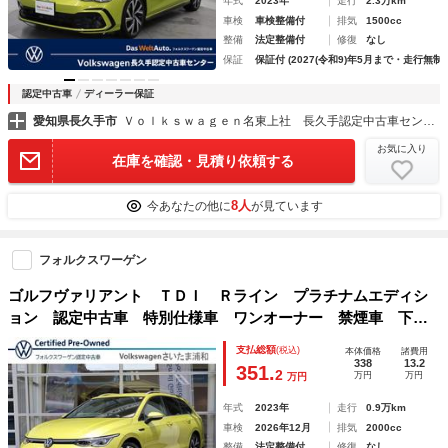
年式
2023年
走行
2.3万km
車検
車検整備付
排気
1500cc
整備
法定整備付
修復
なし
保証
保証付 (2027(令和9)年5月まで・走行無制
認定中古車
ディーラー保証
愛知県長久手市
Ｖｏｌｋｓｗａｇｅｎ名東上社 長久手認定中古車センター
お気に入り
在庫を確認・見積り依頼する
8人
今あなたの他に
が見ています
フォルクスワーゲン
ゴルフヴァリアント ＴＤＩ Ｒライン プラチナムエディシ
ョン 認定中古車 特別仕様車 ワンオーナー 禁煙車 下取
り車 新車保証付 純正ナビ Ａｐｐ－Ｃｏｎｎｅｃｔ バッ
支払総額
(税込)
本体価格
諸費用
クカメラ ヘッドアップディスプレイ デジタルインナーミラ
338
13.2
351.
2
万円
万円
万円
ー装備
年式
2023年
走行
0.9万km
車検
2026年12月
排気
2000cc
整備
法定整備付
修復
なし