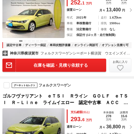
252.
1
万円
万円
万円
13,400
据置ローン
月々
円
年式
2021年
走行
1.6万km
車検
車検整備付
排気
1500cc
整備
法定整備付
修復
なし
保証
保証付 (12ヶ月・走行無制限)
認定中古車
ディーラー保証
車両状態評価書
オンライン商談可
オプション見積り可
神奈川県横須賀市
フォルクスワーゲンシーポート横須賀 ウエインズインポート横浜（株）
お気に入り
在庫を確認・見積り依頼する
フォルクスワーゲン
グーネットセレクト
ゴルフヴァリアント ｅＴＳＩ Ｒライン ＧＯＬＦ ｅＴＳ
Ｉ Ｒ－Ｌｉｎｅ ライムイエロー 認定中古車 ＡＣＣ Ｔ
ｒａｖｅｌ Ａｓｓｉｓｔ ＡＢＳ 横滑り防止ＥＳＣ 純正
支払総額
(税込)
本体価格
諸費用
アルミホイール装着 純正ナビディスカバープロ 電動パワー
278
15.6
293.
6
万円
万円
万円
テールゲート
36,800
通常ローン
月々
円