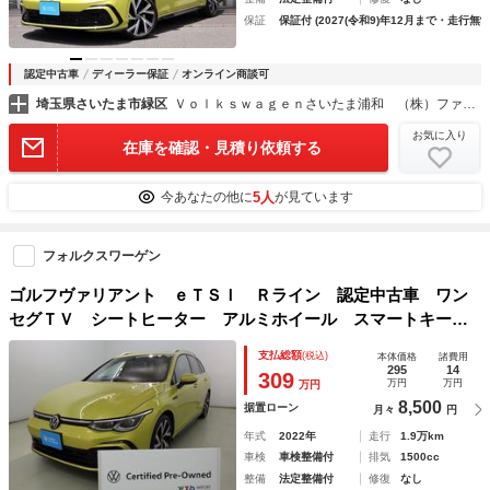
保証
保証付 (2027(令和9)年12月まで・走行無制
認定中古車
ディーラー保証
オンライン商談可
埼玉県さいたま市緑区
Ｖｏｌｋｓｗａｇｅｎさいたま浦和 （株）ファーレン埼玉
お気に入り
在庫を確認・見積り依頼する
5人
今あなたの他に
が見ています
フォルクスワーゲン
ゴルフヴァリアント ｅＴＳＩ Ｒライン 認定中古車 ワン
セグＴＶ シートヒーター アルミホイール スマートキー
盗難防止システム 記録簿 サイドエアバッグ 横滑り防止装
支払総額
(税込)
本体価格
諸費用
置 アダプティブクルーズコントロール
295
14
309
万円
万円
万円
8,500
据置ローン
月々
円
年式
2022年
走行
1.9万km
車検
車検整備付
排気
1500cc
整備
法定整備付
修復
なし